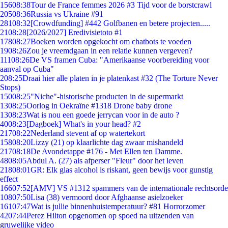
156
08:38
Tour de France femmes 2026 #3 Tijd voor de borstcrawl
205
08:36
Russia vs Ukraine #91
281
08:32
[Crowdfunding] #442 Golfbanen en betere projecten.....
21
08:28
[2026/2027] Eredivisietoto #1
178
08:27
Boeken worden opgekocht om chatbots te voeden
19
08:26
Zou je vreemdgaan in een relatie kunnen vergeven?
111
08:26
De VS framen Cuba: "Amerikaanse voorbereiding voor
aanval op Cuba"
2
08:25
Draai hier alle platen in je platenkast #32 (The Torture Never
Stops)
150
08:25
"Niche"-historische producten in de supermarkt
13
08:25
Oorlog in Oekraïne #1318 Drone baby drone
13
08:23
Wat is nou een goede jerrycan voor in de auto ?
40
08:23
[Dagboek] What's in your head? #2
217
08:22
Nederland stevent af op watertekort
158
08:20
Lizzy (21) op klaarlichte dag zwaar mishandeld
217
08:18
De Avondetappe #176 - Met Ellen ten Damme.
48
08:05
Abdul A. (27) als afperser "Fleur" door het leven
218
08:01
GR: Elk glas alcohol is riskant, geen bewijs voor gunstig
effect
166
07:52
[AMV] VS #1312 spammers van de internationale rechtsorde
108
07:50
Lisa (38) vermoord door Afghaanse asielzoeker
161
07:47
Wat is jullie binnenhuistemperatuur? #81 Horrorzomer
42
07:44
Perez Hilton opgenomen op spoed na uitzenden van
gruwelijke video