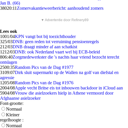
Jan B. (66)
380
20:11
Zomervakantieweerbericht: aanhoudend zomers
▼ Advertentie door Refinery89
Lees ook
10
01/04
KPN vangt bot bij toezichthouder
3
25/03
DNB: geen reden tot verruiming pensioenregels
2
12/03
DNB draagt minder af aan schatkist
12
12/03
DNB: ook Nederland vaart wel bij ECB-beleid
8
06:40
Zorgmedewerkster die 's nachts haar vriend bezocht terecht
ontslagen
25
00:35
Random Pics van de Dag #1977
31
09:07
Dirk sluit supermarkt op de Wallen na golf van diefstal en
agressie
12
05/08
Random Pics van de Dag #1976
20
04/08
Apple vecht Britse eis tot inbouwen backdoor in iCloud aan
59
04/08
Vrouw die asielzoekers hielp in Athene vermoord door
Afghaanse asielzoeker
Font-grootte:
Normaal
Kleiner
regelhoogte :
Normaal