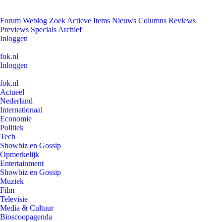
Forum
Weblog
Zoek
Actieve Items
Nieuws
Columns
Reviews
Previews
Specials
Archief
Inloggen
fok.nl
Inloggen
fok.nl
Actueel
Nederland
Internationaal
Economie
Politiek
Tech
Showbiz en Gossip
Opmerkelijk
Entertainment
Showbiz en Gossip
Muziek
Film
Televisie
Media & Cultuur
Bioscoopagenda