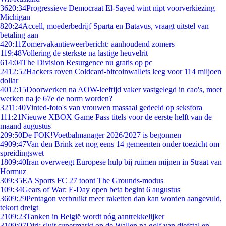
36
20:34
Progressieve Democraat El-Sayed wint nipt voorverkiezing
Michigan
8
20:24
Accell, moederbedrijf Sparta en Batavus, vraagt uitstel van
betaling aan
4
20:11
Zomervakantieweerbericht: aanhoudend zomers
1
19:48
Vollering de sterkste na lastige heuvelrit
6
14:04
The Division Resurgence nu gratis op pc
24
12:52
Hackers roven Coldcard-bitcoinwallets leeg voor 114 miljoen
dollar
40
12:15
Doorwerken na AOW-leeftijd vaker vastgelegd in cao's, moet
werken na je 67e de norm worden?
32
11:40
Vinted-foto's van vrouwen massaal gedeeld op seksfora
1
11:21
Nieuwe XBOX Game Pass titels voor de eerste helft van de
maand augustus
2
09:50
De FOK!Voetbalmanager 2026/2027 is begonnen
49
09:47
Van den Brink zet nog eens 14 gemeenten onder toezicht om
spreidingswet
18
09:40
Iran overweegt Europese hulp bij ruimen mijnen in Straat van
Hormuz
3
09:35
EA Sports FC 27 toont The Grounds-modus
1
09:34
Gears of War: E-Day open beta begint 6 augustus
36
09:29
Pentagon verbruikt meer raketten dan kan worden aangevuld,
tekort dreigt
21
09:23
Tanken in België wordt nóg aantrekkelijker
31
09:07
Dirk sluit supermarkt op de Wallen na golf van diefstal en