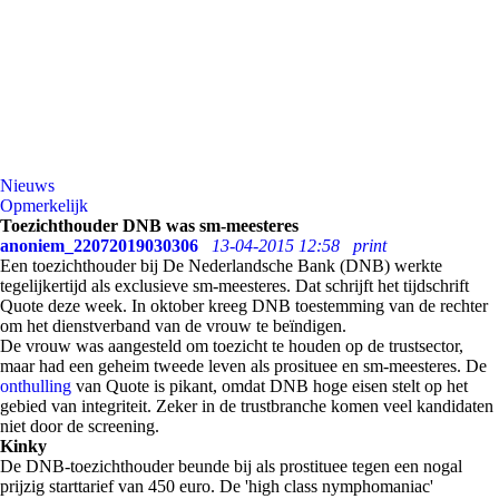
Nieuws
Opmerkelijk
Toezichthouder DNB was sm-meesteres
anoniem_22072019030306
13-04-2015 12:58
print
Een toezichthouder bij De Nederlandsche Bank (DNB) werkte
tegelijkertijd als exclusieve sm-meesteres. Dat schrijft het tijdschrift
Quote deze week. In oktober kreeg DNB toestemming van de rechter
om het dienstverband van de vrouw te beïndigen.
De vrouw was aangesteld om toezicht te houden op de trustsector,
maar had een geheim tweede leven als prosituee en sm-meesteres. De
onthulling
van Quote is pikant, omdat DNB hoge eisen stelt op het
gebied van integriteit. Zeker in de trustbranche komen veel kandidaten
niet door de screening.
Kinky
De DNB-toezichthouder beunde bij als prostituee tegen een nogal
prijzig starttarief van 450 euro. De 'high class nymphomaniac'