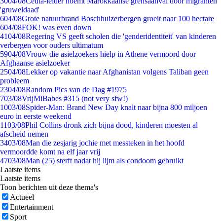
30
04/08
Ceuta-leider noemt Marokkaanse grensaanval door migranten
'gruweldaad'
6
04/08
Grote natuurbrand Boschhuizerbergen groeit naar 100 hectare
6
04/08
FOK! was even down
41
04/08
Regering VS geeft scholen die 'genderidentiteit' van kinderen
verbergen voor ouders ultimatum
59
04/08
Vrouw die asielzoekers hielp in Athene vermoord door
Afghaanse asielzoeker
25
04/08
Lekker op vakantie naar Afghanistan volgens Taliban geen
probleem
23
04/08
Random Pics van de Dag #1975
7
03/08
VrijMiBabes #315 (not very sfw!)
10
03/08
Spider-Man: Brand New Day knalt naar bijna 800 miljoen
euro in eerste weekend
11
03/08
Phil Collins dronk zich bijna dood, kinderen moesten al
afscheid nemen
34
03/08
Man die zesjarig jochie met messteken in het hoofd
vermoordde komt na elf jaar vrij
47
03/08
Man (25) sterft nadat hij lijm als condoom gebruikt
Laatste items
Laatste items
Toon berichten uit deze thema's
Actueel
Entertainment
Sport