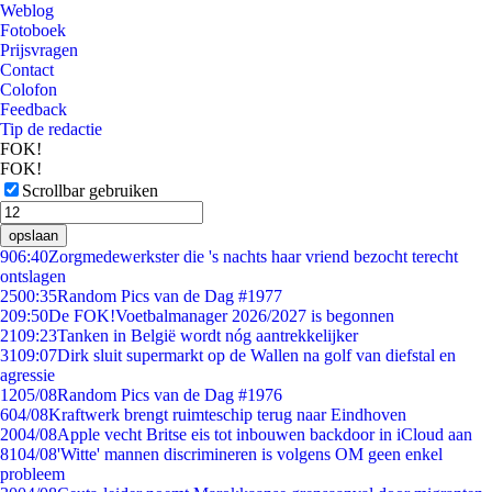
Weblog
Fotoboek
Prijsvragen
Contact
Colofon
Feedback
Tip de redactie
FOK!
FOK!
Scrollbar gebruiken
opslaan
9
06:40
Zorgmedewerkster die 's nachts haar vriend bezocht terecht
ontslagen
25
00:35
Random Pics van de Dag #1977
2
09:50
De FOK!Voetbalmanager 2026/2027 is begonnen
21
09:23
Tanken in België wordt nóg aantrekkelijker
31
09:07
Dirk sluit supermarkt op de Wallen na golf van diefstal en
agressie
12
05/08
Random Pics van de Dag #1976
6
04/08
Kraftwerk brengt ruimteschip terug naar Eindhoven
20
04/08
Apple vecht Britse eis tot inbouwen backdoor in iCloud aan
81
04/08
'Witte' mannen discrimineren is volgens OM geen enkel
probleem