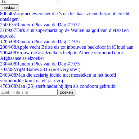
opslaan
8
06:40
Zorgmedewerkster die 's nachts haar vriend bezocht terecht
ontslagen
25
00:35
Random Pics van de Dag #1977
31
09:07
Dirk sluit supermarkt op de Wallen na golf van diefstal en
agressie
12
05/08
Random Pics van de Dag #1976
20
04/08
Apple vecht Britse eis tot inbouwen backdoor in iCloud aan
59
04/08
Vrouw die asielzoekers hielp in Athene vermoord door
Afghaanse asielzoeker
23
04/08
Random Pics van de Dag #1975
7
03/08
VrijMiBabes #315 (not very sfw!)
34
03/08
Man die zesjarig jochie met messteken in het hoofd
vermoordde komt na elf jaar vrij
47
03/08
Man (25) sterft nadat hij lijm als condoom gebruikt