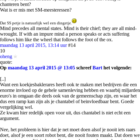
chanteren bent?
Wat is er mis met SM-meesteressen?
Dat SS petje is natuurlijk wel een dingetje.
Mind precedes all mental states. Mind is their chief; they are all mind-
wrought. If with an impure mind a person speaks or acts suffering
follows him like the wheel that follows the foot of the ox.
maandag 13 april 2015, 13:14 uur
#14
10
oheng
quote:
Op
maandag 13 april 2015 @ 13:05
schreef
Bart
het volgende:
[..]
Want een koekjesbaklerares heeft ook te maken met bedrijven die een
enorme invloed op de gehele samenleving hebben en waarbij miljarden
euro's in omgaan die deels ook van de gemeenschap zijn, en waar het
dus een ramp kan zijn als je chantabel of beinvloedbaar bent. Goede
vergelijking wel.
Ze kwam hier redelijk open voor uit, dus chantabel is niet echt een
argument.
Nee, het probleem is hier dat je net moet doen alsof je nooit iets raars
doet, alsof je een soort robot bent, die nooit fouten maakt. Dat doen we