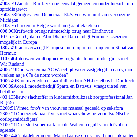
49
08:39
Van den Brink zet nog eens 14 gemeenten onder toezicht om
spreidingswet
36
08:38
Progressieve Democraat El-Sayed wint nipt voorverkiezing
Michigan
21
08:36
Tanken in België wordt nóg aantrekkelijker
6
08:06
Kraftwerk brengt ruimteschip terug naar Eindhoven
1
07:52
Geen Qatar en Abu Dhabi? Dan eindigt Formule 1-seizoen
mogelijk in Europa
18
07:49
Iran overweegt Europese hulp bij ruimen mijnen in Straat van
Hormuz
11
07:46
Litouwen vindt opnieuw migrantentunnel onder grens met
Wit-Rusland
40
06:59
Doorwerken na AOW-leeftijd vaker vastgelegd in cao's, moet
werken na je 67e de norm worden?
16
06:40
Kind overleden na aanrijding door AH-bestelbus in Dordrecht
8
06:39
Accell, moederbedrijf Sparta en Batavus, vraagt uitstel van
betaling aan
4
03:13
Nieuw slachtoffer in kindermisbruikzaak zorgprofessional Jan
B. (66)
32
00:51
Vinted-foto's van vrouwen massaal gedeeld op seksfora
23
00:51
Onderzoek naar flyers met waarschuwing voor 'Israëlische
oorlogsmisdadigers'
31
00:51
Dirk sluit supermarkt op de Wallen na golf van diefstal en
agressie
30
00:44
Ceuta-leider noemt Marokkaanse grensaanval door migranten