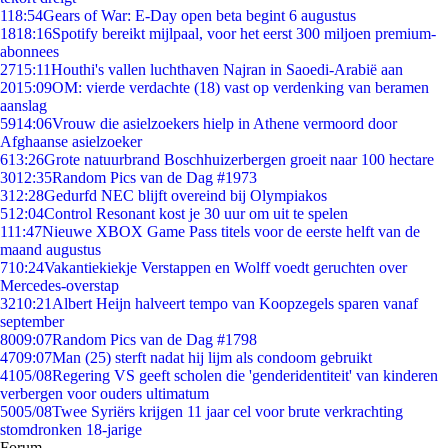
1
18:54
Gears of War: E-Day open beta begint 6 augustus
18
18:16
Spotify bereikt mijlpaal, voor het eerst 300 miljoen premium-
abonnees
27
15:11
Houthi's vallen luchthaven Najran in Saoedi-Arabië aan
20
15:09
OM: vierde verdachte (18) vast op verdenking van beramen
aanslag
59
14:06
Vrouw die asielzoekers hielp in Athene vermoord door
Afghaanse asielzoeker
6
13:26
Grote natuurbrand Boschhuizerbergen groeit naar 100 hectare
30
12:35
Random Pics van de Dag #1973
3
12:28
Gedurfd NEC blijft overeind bij Olympiakos
5
12:04
Control Resonant kost je 30 uur om uit te spelen
1
11:47
Nieuwe XBOX Game Pass titels voor de eerste helft van de
maand augustus
7
10:24
Vakantiekiekje Verstappen en Wolff voedt geruchten over
Mercedes-overstap
32
10:21
Albert Heijn halveert tempo van Koopzegels sparen vanaf
september
80
09:07
Random Pics van de Dag #1798
47
09:07
Man (25) sterft nadat hij lijm als condoom gebruikt
41
05/08
Regering VS geeft scholen die 'genderidentiteit' van kinderen
verbergen voor ouders ultimatum
50
05/08
Twee Syriërs krijgen 11 jaar cel voor brute verkrachting
stomdronken 18-jarige
Forum