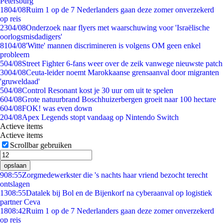
Petersburg
18
04/08
Ruim 1 op de 7 Nederlanders gaan deze zomer onverzekerd
op reis
23
04/08
Onderzoek naar flyers met waarschuwing voor 'Israëlische
oorlogsmisdadigers'
81
04/08
'Witte' mannen discrimineren is volgens OM geen enkel
probleem
5
04/08
Street Fighter 6-fans weer over de zeik vanwege nieuwste patch
30
04/08
Ceuta-leider noemt Marokkaanse grensaanval door migranten
'gruweldaad'
5
04/08
Control Resonant kost je 30 uur om uit te spelen
6
04/08
Grote natuurbrand Boschhuizerbergen groeit naar 100 hectare
6
04/08
FOK! was even down
2
04/08
Apex Legends stopt vandaag op Nintendo Switch
Actieve items
Actieve items
Scrollbar gebruiken
opslaan
9
08:55
Zorgmedewerkster die 's nachts haar vriend bezocht terecht
ontslagen
13
08:55
Datalek bij Bol en de Bijenkorf na cyberaanval op logistiek
partner Ceva
18
08:42
Ruim 1 op de 7 Nederlanders gaan deze zomer onverzekerd
op reis