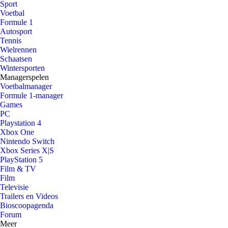
Sport
Voetbal
Formule 1
Autosport
Tennis
Wielrennen
Schaatsen
Wintersporten
Managerspelen
Voetbalmanager
Formule 1-manager
Games
PC
Playstation 4
Xbox One
Nintendo Switch
Xbox Series X|S
PlayStation 5
Film & TV
Film
Televisie
Trailers en Videos
Bioscoopagenda
Forum
Meer