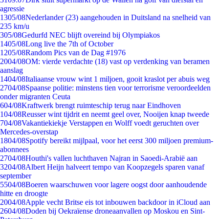
agressie
13
05/08
Nederlander (23) aangehouden in Duitsland na snelheid van
235 km/u
3
05/08
Gedurfd NEC blijft overeind bij Olympiakos
14
05/08
Long live the 7th of October
12
05/08
Random Pics van de Dag #1976
20
04/08
OM: vierde verdachte (18) vast op verdenking van beramen
aanslag
14
04/08
Italiaanse vrouw wint 1 miljoen, gooit kraslot per abuis weg
27
04/08
Spaanse politie: minstens tien voor terrorisme veroordeelden
onder migranten Ceuta
6
04/08
Kraftwerk brengt ruimteschip terug naar Eindhoven
1
04/08
Reusser wint tijdrit en neemt geel over, Nooijen knap tweede
7
04/08
Vakantiekiekje Verstappen en Wolff voedt geruchten over
Mercedes-overstap
18
04/08
Spotify bereikt mijlpaal, voor het eerst 300 miljoen premium-
abonnees
27
04/08
Houthi's vallen luchthaven Najran in Saoedi-Arabië aan
32
04/08
Albert Heijn halveert tempo van Koopzegels sparen vanaf
september
55
04/08
Boeren waarschuwen voor lagere oogst door aanhoudende
hitte en droogte
20
04/08
Apple vecht Britse eis tot inbouwen backdoor in iCloud aan
26
04/08
Doden bij Oekraïense droneaanvallen op Moskou en Sint-