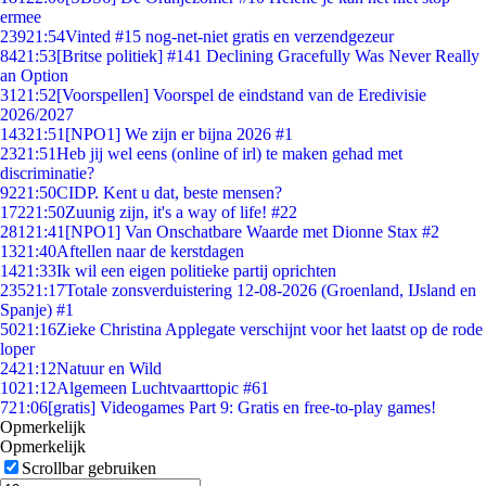
ermee
239
21:54
Vinted #15 nog-net-niet gratis en verzendgezeur
84
21:53
[Britse politiek] #141 Declining Gracefully Was Never Really
an Option
31
21:52
[Voorspellen] Voorspel de eindstand van de Eredivisie
2026/2027
143
21:51
[NPO1] We zijn er bijna 2026 #1
23
21:51
Heb jij wel eens (online of irl) te maken gehad met
discriminatie?
92
21:50
CIDP. Kent u dat, beste mensen?
172
21:50
Zuunig zijn, it's a way of life! #22
281
21:41
[NPO1] Van Onschatbare Waarde met Dionne Stax #2
13
21:40
Aftellen naar de kerstdagen
14
21:33
Ik wil een eigen politieke partij oprichten
235
21:17
Totale zonsverduistering 12-08-2026 (Groenland, IJsland en
Spanje) #1
50
21:16
Zieke Christina Applegate verschijnt voor het laatst op de rode
loper
24
21:12
Natuur en Wild
10
21:12
Algemeen Luchtvaarttopic #61
7
21:06
[gratis] Videogames Part 9: Gratis en free-to-play games!
Opmerkelijk
Opmerkelijk
Scrollbar gebruiken