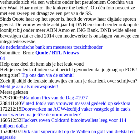
verhuurde zich via een website onder het pseudoniem Conchita van
der Waal. Haar motto: 'the kinkyer the better'. Op één foto poseert ze
met een zweep en draagt ze een pet van de SS.
Sinds Quote haar op het spoor is, heeft de vrouw haar digitale sporen
gewist. De vrouw werkte acht jaar bij DNB en stond eerder ook op de
loonlijst bij onder meer ABN Amro en ING Bank. DNB wilde alleen
bevestigen dat er eind 2014 een medewerker is ontslagen vanwege een
integriteitskwestie.
de nederlandsche bank
sm meesteres
toezichthouder
Submitter:
Bron:
Quote / RTL Nieuws
64
Help ons; deel dit item als je het leuk vond
Heb je een leuk of interessant bericht gevonden dat je graag op FOK!
terug ziet?
Tip ons dan via de submit!
Zoek jij altijd de leukste nieuwtjes en kun je daar leuk over schrijven?
Meld je aan als nieuwsposter!
Meest gelezen
57931
00:35
Random Pics van de Dag #1977
2384
11:40
Vinted-foto's van vrouwen massaal gedeeld op seksfora
1722
12:15
Doorwerken na AOW-leeftijd vaker vastgelegd in cao's,
moet werken na je 67e de norm worden?
1605
12:52
Hackers roven Coldcard-bitcoinwallets leeg voor 114
miljoen dollar
1520
09:07
Dirk sluit supermarkt op de Wallen na golf van diefstal en
agressie