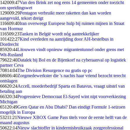
1420
09:47
Van den Brink zet nog eens 14 gemeenten onder toezicht
om spreidingswet
1290
09:29
Pentagon verbruikt meer raketten dan kan worden
aangevuld, tekort dreigt
1166
09:40
Iran overweegt Europese hulp bij ruimen mijnen in Straat
van Hormuz
1165
09:23
Tanken in België wordt nóg aantrekkelijker
1014
22:27
Kind overleden na aanrijding door AH-bestelbus in
Dordrecht
859
20:44
Litouwen vindt opnieuw migrantentunnel onder grens met
Wit-Rusland
796
22:40
Datalek bij Bol en de Bijenkorf na cyberaanval op logistiek
partner Ceva
708
14:04
The Division Resurgence nu gratis op pc
686
06:40
Zorgmedewerkster die 's nachts haar vriend bezocht terecht
ontslagen
666
20:24
Accell, moederbedrijf Sparta en Batavus, vraagt uitstel van
betaling aan
663
20:34
Progressieve Democraat El-Sayed wint nipt voorverkiezing
Michigan
651
20:49
Geen Qatar en Abu Dhabi? Dan eindigt Formule 1-seizoen
mogelijk in Europa
532
11:21
Nieuwe XBOX Game Pass titels voor de eerste helft van de
maand augustus
506
22:14
Nieuw slachtoffer in kindermisbruikzaak zorgprofessional