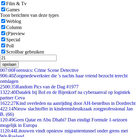
Film & Tv
Games
Toon berichten van deze types
Weblog
Column
(P)review
Special
Poll
Scrollbar gebruiken
opslaan
0
07:00
Forensics: Crime Scene Detective
9
06:40
Zorgmedewerkster die 's nachts haar vriend bezocht terecht
ontslagen
25
00:35
Random Pics van de Dag #1977
13
22:40
Datalek bij Bol en de Bijenkorf na cyberaanval op logistiek
partner Ceva
16
22:27
Kind overleden na aanrijding door AH-bestelbus in Dordrecht
4
22:14
Nieuw slachtoffer in kindermisbruikzaak zorgprofessional Jan
B. (66)
1
20:49
Geen Qatar en Abu Dhabi? Dan eindigt Formule 1-seizoen
mogelijk in Europa
11
20:44
Litouwen vindt opnieuw migrantentunnel onder grens met
Wit-Rusland