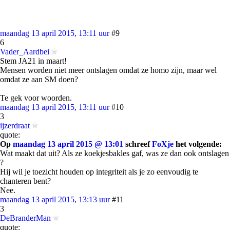
maandag 13 april 2015, 13:11 uur
#9
6
Vader_Aardbei
Stem JA21 in maart!
Mensen worden niet meer ontslagen omdat ze homo zijn, maar wel
omdat ze aan SM doen?
Te gek voor woorden.
maandag 13 april 2015, 13:11 uur
#10
3
ijzerdraat
quote:
Op
maandag 13 april 2015 @ 13:01
schreef
FoXje
het volgende:
Wat maakt dat uit? Als ze koekjesbakles gaf, was ze dan ook ontslagen
?
Hij wil je toezicht houden op integriteit als je zo eenvoudig te
chanteren bent?
Nee.
maandag 13 april 2015, 13:13 uur
#11
3
DeBranderMan
quote: