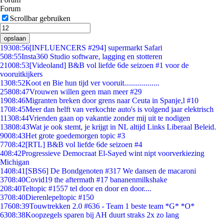
Forum
Scrollbar gebruiken
opslaan
193
08:56
[INFLUENCERS #294] supermarkt Safari
5
08:55
Insta360 Studio software, lagging en stotteren
210
08:53
[Videoland] B&B vol liefde 6de seizoen #1 voor de
vooruitkijkers
13
08:52
Koot en Bie hun tijd ver vooruit..................
258
08:47
Vrouwen willen geen man meer #29
19
08:46
Migranten breken door grens naar Ceuta in Spanje,l #10
17
08:45
Meer dan helft van verkochte auto's is volgend jaar elektrisch
113
08:44
Vrienden gaan op vakantie zonder mij uit te nodigen
138
08:43
Wat je ook stemt, je krijgt in NL altijd Links Liberaal Beleid.
90
08:43
Het grote goedemorgen topic #3
77
08:42
[RTL] B&B vol liefde 6de seizoen #4
4
08:42
Progressieve Democraat El-Sayed wint nipt voorverkiezing
Michigan
14
08:41
[SBS6] De Bondgenoten #317 We dansen de macaroni
37
08:40
Covid19 the aftermath #17 bananenmilkshake
2
08:40
Teltopic #1557 tel door en door en door....
37
08:40
Dierenlepeltopic #150
176
08:39
Touwtrekken 2.0 #636 - Team 1 beste team *G* *O*
63
08:38
Koopzegels sparen bij AH duurt straks 2x zo lang