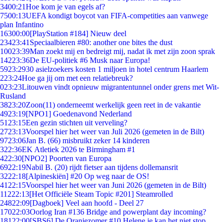
34
00:21
Hoe kom je van egels af?
75
00:13
UEFA kondigt boycot van FIFA-competities aan vanwege
plan Infantino
163
00:00
[PlayStation #184] Nieuw deel
234
23:41
Speciaalbieren #80: another one bites the dust
100
23:39
Man zoekt mij en bedreigt mij, nadat ik met zijn zoon sprak
142
23:36
De EU-politiek #6 Musk naar Europa!
59
23:29
30 asielzoekers kosten 1 miljoen in hotel centrum Haarlem
2
23:24
Hoe ga jij om met een relatiebreuk?
0
23:23
Litouwen vindt opnieuw migrantentunnel onder grens met Wit-
Rusland
38
23:20
Zoon(11) onderneemt werkelijk geen reet in de vakantie
49
23:19
[NPO1] Goedenavond Nederland
51
23:15
Een gezin stichten uit verveling?
27
23:13
Voorspel hier het weer van Juli 2026 (gemeten in de Bilt)
97
23:06
Jan B. (66) misbruikt zeker 14 kinderen
3
22:36
EK Atletiek 2026 te Birmingham #1
4
22:30
[NPO2] Poorten van Europa
69
22:19
Nabil B. (20) rijdt fietser aan tijdens dollemansrit
32
22:18
[Alpineskiën] #20 Op weg naar de OS!
41
22:15
Voorspel hier het weer van Juni 2026 (gemeten in de Bilt)
112
22:13
[Het Officiële Steam Topic #201] Steamrolled
248
22:09
[Dagboek] Veel aan hoofd - Deel 27
170
22:03
Oorlog Iran #136 Bridge and powerplant day incoming?
181
22:00
[SBS6] De Oranjezomer #10 Helene je kan het niet stop