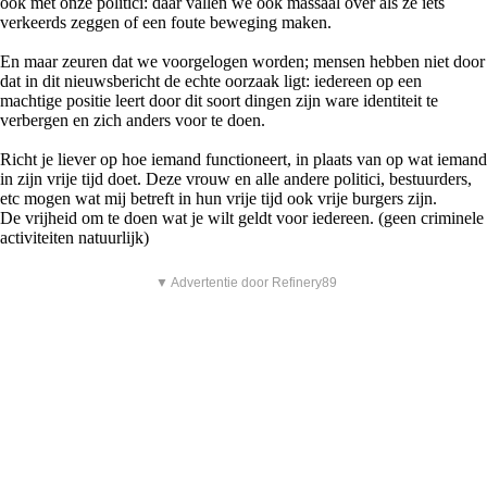
ook met onze politici: daar vallen we ook massaal over als ze iets
verkeerds zeggen of een foute beweging maken.
En maar zeuren dat we voorgelogen worden; mensen hebben niet door
dat in dit nieuwsbericht de echte oorzaak ligt: iedereen op een
machtige positie leert door dit soort dingen zijn ware identiteit te
verbergen en zich anders voor te doen.
Richt je liever op hoe iemand functioneert, in plaats van op wat iemand
in zijn vrije tijd doet. Deze vrouw en alle andere politici, bestuurders,
etc mogen wat mij betreft in hun vrije tijd ook vrije burgers zijn.
De vrijheid om te doen wat je wilt geldt voor iedereen. (geen criminele
activiteiten natuurlijk)
▼ Advertentie door Refinery89