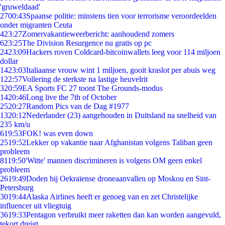
'gruweldaad'
27
00:43
Spaanse politie: minstens tien voor terrorisme veroordeelden
onder migranten Ceuta
4
23:27
Zomervakantieweerbericht: aanhoudend zomers
6
23:25
The Division Resurgence nu gratis op pc
24
23:09
Hackers roven Coldcard-bitcoinwallets leeg voor 114 miljoen
dollar
14
23:03
Italiaanse vrouw wint 1 miljoen, gooit kraslot per abuis weg
1
22:57
Vollering de sterkste na lastige heuvelrit
3
20:59
EA Sports FC 27 toont The Grounds-modus
14
20:46
Long live the 7th of October
25
20:27
Random Pics van de Dag #1977
13
20:12
Nederlander (23) aangehouden in Duitsland na snelheid van
235 km/u
6
19:53
FOK! was even down
25
19:52
Lekker op vakantie naar Afghanistan volgens Taliban geen
probleem
81
19:50
'Witte' mannen discrimineren is volgens OM geen enkel
probleem
26
19:49
Doden bij Oekraïense droneaanvallen op Moskou en Sint-
Petersburg
30
19:44
Alaska Airlines heeft er genoeg van en zet Christelijke
influencer uit vliegtuig
36
19:33
Pentagon verbruikt meer raketten dan kan worden aangevuld,
tekort dreigt