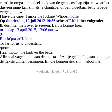
euro's in omgaan die deels ook van de gemeenschap zijn, en waar het
dus een ramp kan zijn als je chantabel of beinvloedbaar bent. Goede
vergelijking wel.
I have the cape. I make the fucking Whoosh noise.
Op
donderdag 12 juli 2012 19:56
schreef
Lithia
het volgende:
Ik durf hier niets over te zeggen. Bart is koning hier.
maandag 13 april 2015, 13:06 uur
#4
0
BlackQuasarHole
To far for us to understand
quote:
Haar motto: 'the kinkyer the better'.
Allemaal vage lui die aan de top staan! Als je geld hebt gaan sommige
de gekste dingen verzinnen. En die kunnen gek zijn...geloof me!
▼ Advertentie door Refinery89