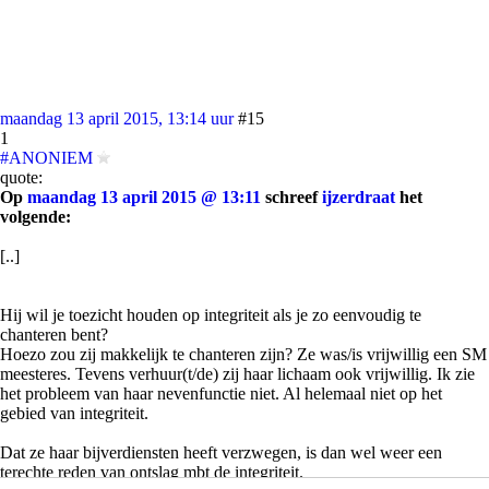
maandag 13 april 2015, 13:14 uur
#15
1
#ANONIEM
quote:
Op
maandag 13 april 2015 @ 13:11
schreef
ijzerdraat
het
volgende:
[..]
Hij wil je toezicht houden op integriteit als je zo eenvoudig te
chanteren bent?
Hoezo zou zij makkelijk te chanteren zijn? Ze was/is vrijwillig een SM
meesteres. Tevens verhuur(t/de) zij haar lichaam ook vrijwillig. Ik zie
het probleem van haar nevenfunctie niet. Al helemaal niet op het
gebied van integriteit.
Dat ze haar bijverdiensten heeft verzwegen, is dan wel weer een
terechte reden van ontslag mbt de integriteit.