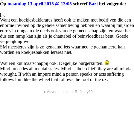
Op
maandag 13 april 2015 @ 13:05
schreef
Bart
het volgende:
[..]
Want een koekjesbaklerares heeft ook te maken met bedrijven die een
enorme invloed op de gehele samenleving hebben en waarbij miljarden
euro's in omgaan die deels ook van de gemeenschap zijn, en waar het
dus een ramp kan zijn als je chantabel of beinvloedbaar bent. Goede
vergelijking wel.
SM meesteres zijn is zo genaamd iets waarmee je gechanteerd kan
worden en koekjesbakken-lerares niet.
Wat een kut maatschappij ook. Degelijke burgerkutten.
Mind precedes all mental states. Mind is their chief; they are all mind-
wrought. If with an impure mind a person speaks or acts suffering
follows him like the wheel that follows the foot of the ox.
▼ Advertentie door Refinery89