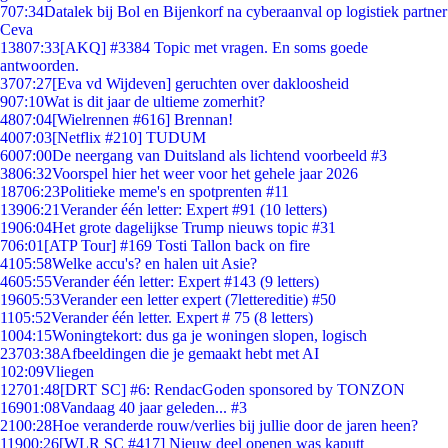
7
07:34
Datalek bij Bol en Bijenkorf na cyberaanval op logistiek partner
Ceva
138
07:33
[AKQ] #3384 Topic met vragen. En soms goede
antwoorden.
37
07:27
[Eva vd Wijdeven] geruchten over dakloosheid
9
07:10
Wat is dit jaar de ultieme zomerhit?
48
07:04
[Wielrennen #616] Brennan!
40
07:03
[Netflix #210] TUDUM
60
07:00
De neergang van Duitsland als lichtend voorbeeld #3
38
06:32
Voorspel hier het weer voor het gehele jaar 2026
187
06:23
Politieke meme's en spotprenten #11
139
06:21
Verander één letter: Expert #91 (10 letters)
19
06:04
Het grote dagelijkse Trump nieuws topic #31
7
06:01
[ATP Tour] #169 Tosti Tallon back on fire
41
05:58
Welke accu's? en halen uit Asie?
46
05:55
Verander één letter: Expert #143 (9 letters)
196
05:53
Verander een letter expert (7lettereditie) #50
11
05:52
Verander één letter. Expert # 75 (8 letters)
10
04:15
Woningtekort: dus ga je woningen slopen, logisch
237
03:38
Afbeeldingen die je gemaakt hebt met AI
1
02:09
Vliegen
127
01:48
[DRT SC] #6: RendacGoden sponsored by TONZON
169
01:08
Vandaag 40 jaar geleden... #3
21
00:28
Hoe veranderde rouw/verlies bij jullie door de jaren heen?
119
00:26
[WLR SC #417] Nieuw deel openen was kaputt