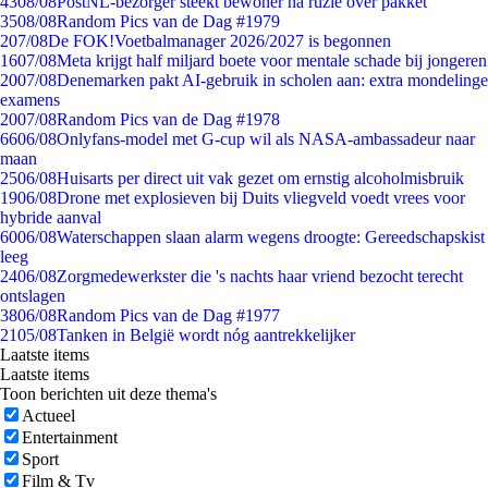
43
08/08
PostNL-bezorger steekt bewoner na ruzie over pakket
35
08/08
Random Pics van de Dag #1979
2
07/08
De FOK!Voetbalmanager 2026/2027 is begonnen
16
07/08
Meta krijgt half miljard boete voor mentale schade bij jongeren
20
07/08
Denemarken pakt AI-gebruik in scholen aan: extra mondelinge
examens
20
07/08
Random Pics van de Dag #1978
66
06/08
Onlyfans-model met G-cup wil als NASA-ambassadeur naar
maan
25
06/08
Huisarts per direct uit vak gezet om ernstig alcoholmisbruik
19
06/08
Drone met explosieven bij Duits vliegveld voedt vrees voor
hybride aanval
60
06/08
Waterschappen slaan alarm wegens droogte: Gereedschapskist
leeg
24
06/08
Zorgmedewerkster die 's nachts haar vriend bezocht terecht
ontslagen
38
06/08
Random Pics van de Dag #1977
21
05/08
Tanken in België wordt nóg aantrekkelijker
Laatste items
Laatste items
Toon berichten uit deze thema's
Actueel
Entertainment
Sport
Film & Tv