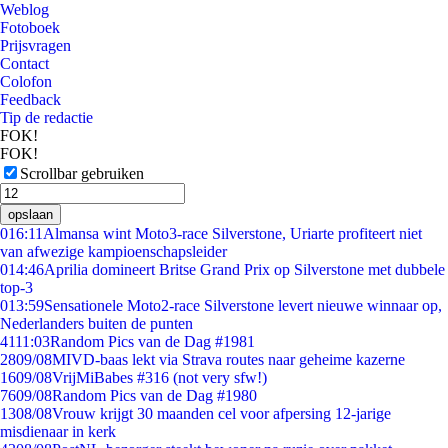
Weblog
Fotoboek
Prijsvragen
Contact
Colofon
Feedback
Tip de redactie
FOK!
FOK!
Scrollbar gebruiken
opslaan
0
16:11
Almansa wint Moto3-race Silverstone, Uriarte profiteert niet
van afwezige kampioenschapsleider
0
14:46
Aprilia domineert Britse Grand Prix op Silverstone met dubbele
top-3
0
13:59
Sensationele Moto2-race Silverstone levert nieuwe winnaar op,
Nederlanders buiten de punten
41
11:03
Random Pics van de Dag #1981
28
09/08
MIVD-baas lekt via Strava routes naar geheime kazerne
16
09/08
VrijMiBabes #316 (not very sfw!)
76
09/08
Random Pics van de Dag #1980
13
08/08
Vrouw krijgt 30 maanden cel voor afpersing 12-jarige
misdienaar in kerk