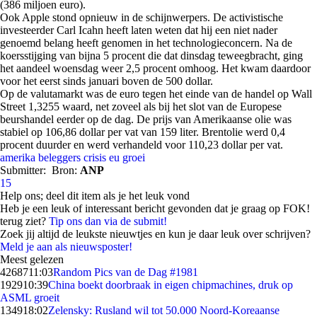
(386 miljoen euro).
Ook Apple stond opnieuw in de schijnwerpers. De activistische
investeerder Carl Icahn heeft laten weten dat hij een niet nader
genoemd belang heeft genomen in het technologieconcern. Na de
koersstijging van bijna 5 procent die dat dinsdag teweegbracht, ging
het aandeel woensdag weer 2,5 procent omhoog. Het kwam daardoor
voor het eerst sinds januari boven de 500 dollar.
Op de valutamarkt was de euro tegen het einde van de handel op Wall
Street 1,3255 waard, net zoveel als bij het slot van de Europese
beurshandel eerder op de dag. De prijs van Amerikaanse olie was
stabiel op 106,86 dollar per vat van 159 liter. Brentolie werd 0,4
procent duurder en werd verhandeld voor 110,23 dollar per vat.
amerika
beleggers
crisis
eu
groei
Submitter:
Bron:
ANP
15
Help ons; deel dit item als je het leuk vond
Heb je een leuk of interessant bericht gevonden dat je graag op FOK!
terug ziet?
Tip ons dan via de submit!
Zoek jij altijd de leukste nieuwtjes en kun je daar leuk over schrijven?
Meld je aan als nieuwsposter!
Meest gelezen
42687
11:03
Random Pics van de Dag #1981
1929
10:39
China boekt doorbraak in eigen chipmachines, druk op
ASML groeit
1349
18:02
Zelensky: Rusland wil tot 50.000 Noord-Koreaanse