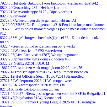
79
23:38
Het grote Baktopic (voor bakfoto's, -vragen en -tips) #42
88
23:29
Geocaching #34 - Het hele jaar rond
79
23:21
De Avondetappe #177 - Bijna voorbij :(
89
23:09
Palworld
257
23:07
Afbeeldingen die je gemaakt hebt met AI
131
23:00
[SBS6] De Bondgenoten #318 Een klein kusje moet kunnen
183
22:53
Wat is op dit moment volgens jou de meest irritante reclame?
#12
83
22:48
SV-tje's brugwachtershuis(je) deel #8 - Komt de binnenkant
nu af?
43
22:47
Geef jij op tijd je grenzen aan op je werk?
123
22:42
Wat lees je nu? #96 zomerlezen
298
22:35
[Live Eredivisie #1787] We zijn begonnen!
33
22:25
Op vakantie met (kleine) kinderen #30
53
22:23
[Netflix #210] TUDUM
186
22:22
Post hier zo vaak mogelijk om 22:22 uur #76
280
22:14
Tropisch aquarium #73 - Het blijft toch kriebelen.
126
22:12
[Het Officiële Steam Topic #201] Steamrolled
275
21:52
Wielerprono 2026 #1 We mogen weer
10
21:52
EK Zwemsporten 2026 te Parijs #1
8
21:51
Ik ga de fok-toto winnen dit jaar
172
21:45
[2027] Nieuwtjes en geruchten voor het ESF in Bulgarije #1
186
21:43
[PlayStation #184] Nieuw deel
183
21:39
FOK! Premier Cycling League 2026 #10 Tussentijdse
transfers