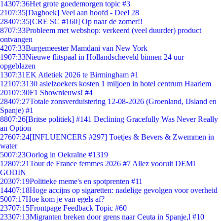
143
07:36
Het grote goedemorgen topic #3
21
07:35
[Dagboek] Veel aan hoofd - Deel 28
284
07:35
[CRE SC #160] Op naar de zomer!!
87
07:33
Probleem met webshop: verkeerd (veel duurder) product
ontvangen
42
07:33
Burgemeester Mamdani van New York
19
07:33
Nieuwe flitspaal in Hollandscheveld binnen 24 uur
opgeblazen
13
07:31
EK Atletiek 2026 te Birmingham #1
121
07:31
30 asielzoekers kosten 1 miljoen in hotel centrum Haarlem
201
07:30
F1 Shownieuws! #4
284
07:27
Totale zonsverduistering 12-08-2026 (Groenland, IJsland en
Spanje) #1
88
07:26
[Britse politiek] #141 Declining Gracefully Was Never Really
an Option
276
07:24
[INFLUENCERS #297] Toetjes & Bevers & Zwemmen in
water
50
07:23
Oorlog in Oekraïne #1319
128
07:21
Tour de France femmes 2026 #7 Allez vooruit DEMI
GODIN
203
07:19
Politieke meme's en spotprenten #11
144
07:18
Hoge accijns op sigaretten: nadelige gevolgen voor overheid
50
07:17
Hoe kom je van egels af?
237
07:15
Frontpage Feedback Topic #60
233
07:13
Migranten breken door grens naar Ceuta in Spanje,l #10