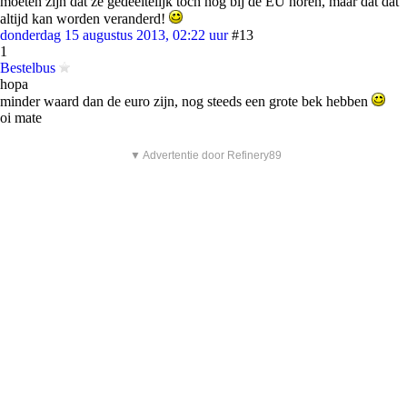
moeten zijn dat ze gedeeltelijk toch nog bij de EU horen, maar dat dat
altijd kan worden veranderd!
donderdag 15 augustus 2013, 02:22 uur
#13
1
Bestelbus
hopa
minder waard dan de euro zijn, nog steeds een grote bek hebben
oi mate
▼ Advertentie door Refinery89