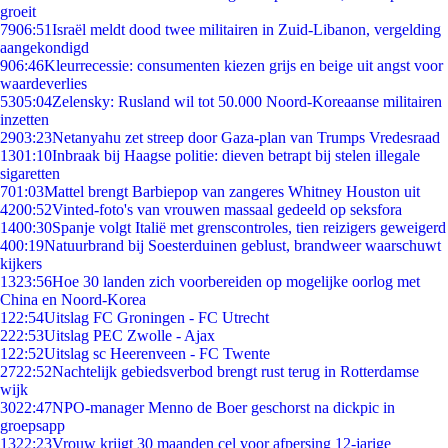
groeit
79
06:51
Israël meldt dood twee militairen in Zuid-Libanon, vergelding
aangekondigd
9
06:46
Kleurrecessie: consumenten kiezen grijs en beige uit angst voor
waardeverlies
53
05:04
Zelensky: Rusland wil tot 50.000 Noord-Koreaanse militairen
inzetten
29
03:23
Netanyahu zet streep door Gaza-plan van Trumps Vredesraad
13
01:10
Inbraak bij Haagse politie: dieven betrapt bij stelen illegale
sigaretten
7
01:03
Mattel brengt Barbiepop van zangeres Whitney Houston uit
42
00:52
Vinted-foto's van vrouwen massaal gedeeld op seksfora
14
00:30
Spanje volgt Italië met grenscontroles, tien reizigers geweigerd
4
00:19
Natuurbrand bij Soesterduinen geblust, brandweer waarschuwt
kijkers
13
23:56
Hoe 30 landen zich voorbereiden op mogelijke oorlog met
China en Noord-Korea
1
22:54
Uitslag FC Groningen - FC Utrecht
2
22:53
Uitslag PEC Zwolle - Ajax
1
22:52
Uitslag sc Heerenveen - FC Twente
27
22:52
Nachtelijk gebiedsverbod brengt rust terug in Rotterdamse
wijk
30
22:47
NPO-manager Menno de Boer geschorst na dickpic in
groepsapp
13
22:23
Vrouw krijgt 30 maanden cel voor afpersing 12-jarige