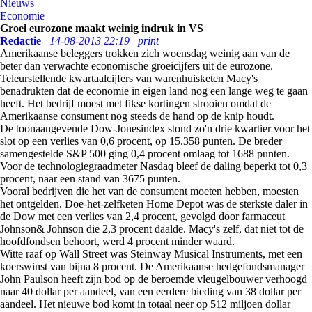
Nieuws
Economie
Groei eurozone maakt weinig indruk in VS
Redactie
14-08-2013 22:19
print
Amerikaanse beleggers trokken zich woensdag weinig aan van de
beter dan verwachte economische groeicijfers uit de eurozone.
Teleurstellende kwartaalcijfers van warenhuisketen Macy's
benadrukten dat de economie in eigen land nog een lange weg te gaan
heeft. Het bedrijf moest met fikse kortingen strooien omdat de
Amerikaanse consument nog steeds de hand op de knip houdt.
De toonaangevende Dow-Jonesindex stond zo'n drie kwartier voor het
slot op een verlies van 0,6 procent, op 15.358 punten. De breder
samengestelde S&P 500 ging 0,4 procent omlaag tot 1688 punten.
Voor de technologiegraadmeter Nasdaq bleef de daling beperkt tot 0,3
procent, naar een stand van 3675 punten.
Vooral bedrijven die het van de consument moeten hebben, moesten
het ontgelden. Doe-het-zelfketen Home Depot was de sterkste daler in
de Dow met een verlies van 2,4 procent, gevolgd door farmaceut
Johnson& Johnson die 2,3 procent daalde. Macy's zelf, dat niet tot de
hoofdfondsen behoort, werd 4 procent minder waard.
Witte raaf op Wall Street was Steinway Musical Instruments, met een
koerswinst van bijna 8 procent. De Amerikaanse hedgefondsmanager
John Paulson heeft zijn bod op de beroemde vleugelbouwer verhoogd
naar 40 dollar per aandeel, van een eerdere bieding van 38 dollar per
aandeel. Het nieuwe bod komt in totaal neer op 512 miljoen dollar