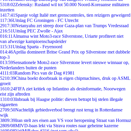
53
18:02
Zelensky: Rusland wil tot 50.000 Noord-Koreaanse militairen
inzetten
14
17:41
Spanje volgt Italië met grenscontroles, tien reizigers geweigerd
1
17:36
Uitslag FC Groningen - FC Utrecht
29
17:30
Netanyahu zet streep door Gaza-plan van Trumps Vredesraad
2
16:51
Uitslag PEC Zwolle - Ajax
0
16:11
Almansa wint Moto3-race Silverstone, Uriarte profiteert niet
van afwezige kampioenschapsleider
1
15:31
Uitslag Sparta - Feyenoord
0
14:46
Aprilia domineert Britse Grand Prix op Silverstone met dubbele
top-3
0
13:59
Sensationele Moto2-race Silverstone levert nieuwe winnaar op,
Nederlanders buiten de punten
41
11:03
Random Pics van de Dag #1981
52
10:39
China boekt doorbraak in eigen chipmachines, druk op ASML
groeit
16
10:24
FIFA ziet kritiek op Infantino als desinformatie, Noorwegen
eist zijn aftreden
13
10:03
Inbraak bij Haagse politie: dieven betrapt bij stelen illegale
sigaretten
27
09:50
Nachtelijk gebiedsverbod brengt rust terug in Rotterdamse
wijk
38
09:39
Iran stelt zes eisen aan VS voor heropening Straat van Hormuz
28
09/08
MIVD-baas lekt via Strava routes naar geheime kazerne
16
09/08
VrijMiBabes #316 (not very sfw!)