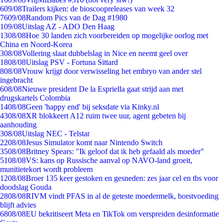
6
09/08
Trailers kijken: de bioscoopreleases van week 32
76
09/08
Random Pics van de Dag #1980
1
09/08
Uitslag AZ - ADO Den Haag
13
08/08
Hoe 30 landen zich voorbereiden op mogelijke oorlog met
China en Noord-Korea
3
08/08
Vollering slaat dubbelslag in Nice en neemt geel over
18
08/08
Uitslag PSV - Fortuna Sittard
8
08/08
Vrouw krijgt door verwisseling het embryo van ander stel
ingebracht
6
08/08
Nieuwe president De la Espriella gaat strijd aan met
drugskartels Colombia
14
08/08
Geen 'happy end' bij seksdate via Kinky.nl
43
08/08
XR blokkeert A12 ruim twee uur, agent gebeten bij
aanhouding
3
08/08
Uitslag NEC - Telstar
22
08/08
Jesus Simulator komt naar Nintendo Switch
35
08/08
Britney Spears: "Ik geloof dat ik heb gefaald als moeder"
51
08/08
VS: kans op Russische aanval op NAVO-land groeit,
munitietekort wordt probleem
12
08/08
Broer 135 keer gestoken en gesneden: zes jaar cel en tbs voor
doodslag Gouda
28
08/08
RIVM vindt PFAS in al de geteste moedermelk, borstvoeding
blijft advies
68
08/08
EU bekritiseert Meta en TikTok om verspreiden desinformatie