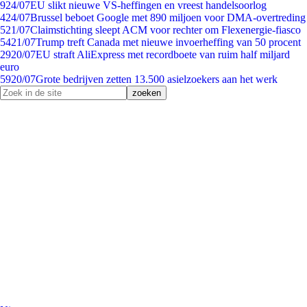
9
24/07
EU slikt nieuwe VS-heffingen en vreest handelsoorlog
4
24/07
Brussel beboet Google met 890 miljoen voor DMA-overtreding
5
21/07
Claimstichting sleept ACM voor rechter om Flexenergie-fiasco
54
21/07
Trump treft Canada met nieuwe invoerheffing van 50 procent
29
20/07
EU straft AliExpress met recordboete van ruim half miljard
euro
59
20/07
Grote bedrijven zetten 13.500 asielzoekers aan het werk