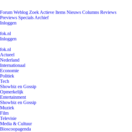
Forum
Weblog
Zoek
Actieve Items
Nieuws
Columns
Reviews
Previews
Specials
Archief
Inloggen
fok.nl
Inloggen
fok.nl
Actueel
Nederland
Internationaal
Economie
Politiek
Tech
Showbiz en Gossip
Opmerkelijk
Entertainment
Showbiz en Gossip
Muziek
Film
Televisie
Media & Cultuur
Bioscoopagenda