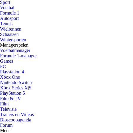
Sport
Voetbal
Formule 1
Autosport
Tennis
Wielrennen
Schaatsen
Wintersporten
Managerspelen
Voetbalmanager
Formule 1-manager
Games
PC
Playstation 4
Xbox One
Nintendo Switch
Xbox Series X|S
PlayStation 5
Film & TV
Film
Televisie
Trailers en Videos
Bioscoopagenda
Forum
Meer