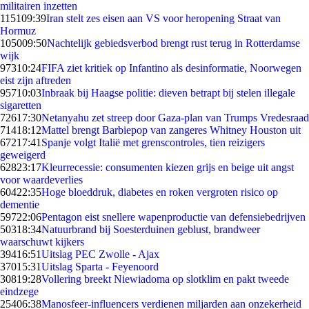
militairen inzetten
1151
09:39
Iran stelt zes eisen aan VS voor heropening Straat van
Hormuz
1050
09:50
Nachtelijk gebiedsverbod brengt rust terug in Rotterdamse
wijk
973
10:24
FIFA ziet kritiek op Infantino als desinformatie, Noorwegen
eist zijn aftreden
957
10:03
Inbraak bij Haagse politie: dieven betrapt bij stelen illegale
sigaretten
726
17:30
Netanyahu zet streep door Gaza-plan van Trumps Vredesraad
714
18:12
Mattel brengt Barbiepop van zangeres Whitney Houston uit
672
17:41
Spanje volgt Italië met grenscontroles, tien reizigers
geweigerd
628
23:17
Kleurrecessie: consumenten kiezen grijs en beige uit angst
voor waardeverlies
604
22:35
Hoge bloeddruk, diabetes en roken vergroten risico op
dementie
597
22:06
Pentagon eist snellere wapenproductie van defensiebedrijven
503
18:34
Natuurbrand bij Soesterduinen geblust, brandweer
waarschuwt kijkers
394
16:51
Uitslag PEC Zwolle - Ajax
370
15:31
Uitslag Sparta - Feyenoord
308
19:28
Vollering breekt Niewiadoma op slotklim en pakt tweede
eindzege
254
06:38
Manosfeer-influencers verdienen miljarden aan onzekerheid