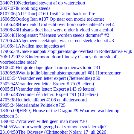
284
07:10
Nederland stevent af op watertekort
20
07:07
Ik rook nog steeds
81
07:06
[ATP Tour] #169 Tosti Tallon back on fire
16
06:59
Oorlog Iran #137 Op naar een mooie toekomst
155
06:48
Hoe denkt God echt over homo-seksualiteit? deel 4
185
06:48
Huisarts doet haar werk onder invloed van alcohol
25
06:48
Hoogleraar: "Mensen worden steeds dommer" #2
177
06:46
Algemeen steektopic, waar er een steekje los zit #3
141
06:41
Afvallen met injecties #4
179
06:34
Unieke aanpak stopt jarenlange overlast in Rotterdamse wijk
7
06:12
2023: Kindermoord door Lindsay Clancy: depressie of
voorbedachte rade?
81
06:05
Het grote dagelijkse Trump nieuws topic #31
183
05:58
Wat is jullie binnenhuistemperatuur? #81 Horrorzomer
211
05:54
Verander een letter expert (7lettereditie) #50
25
05:54
Verander één letter. Expert # 75 (8 letters)
60
05:51
Verander één letter: Expert #143 (9 letters)
153
05:48
Verander één letter: Expert #91 (10 letters)
47
05:38
Het hele alfabet #108 en 4letterwoord
99
05:24
Nederlandse Politiek #725
183
05:09
[HBO] House of the Dragon #9 Waar we wachten op
seizoen 3.
139
04:57
Vrouwen willen geen man meer #30
3
04:55
Waarom wordt gezegd dat vrouwen socialer zijn?
231
04:50
The Odyssey (Christopher Nolan) 17 juli 2026