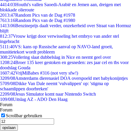
44
14:03
Houthi's vallen Saoedi-Arabië en Jemen aan, dreigen met
blokkade olieroute
20
13:47
Random Pics van de Dag #1978
76
13:16
Random Pics van de Dag #1980
14
13:06
Benzineprijs daalt verder, onzekerheid over Straat van Hormuz
blijft
8
12:37
Vrouw krijgt door verwisseling het embryo van ander stel
ingebracht
51
11:40
VS: kans op Russische aanval op NAVO-land groeit,
munitietekort wordt probleem
3
08:25
Vollering slaat dubbelslag in Nice en neemt geel over
12
08:24
Broer 135 keer gestoken en gesneden: zes jaar cel en tbs voor
doodslag Gouda
16
07:42
VrijMiBabes #316 (not very sfw!)
32
09/08
Amsterdams dierenasiel DOA overspoeld met babykonijntjes
57
09/08
Dikke Van Dale neemt 'vulvalippen' op: 'stigma op
schaamlippen doorbreken'
22
09/08
Jesus Simulator komt naar Nintendo Switch
1
09/08
Uitslag AZ - ADO Den Haag
Forum
Forum
Scrollbar gebruiken
opslaan