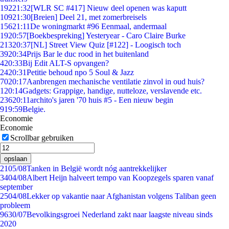
192
21:32
[WLR SC #417] Nieuw deel openen was kaputt
109
21:30
[Breien] Deel 21, met zomerbreisels
156
21:11
De woningmarkt #96 Eenmaal, andermaal
19
20:57
[Boekbespreking] Yesteryear - Caro Claire Burke
213
20:37
[NL] Street View Quiz [#122] - Loogisch toch
39
20:34
Prijs Bar le duc rood in het buitenland
4
20:33
Bij Edit ALT-S opvangen?
24
20:31
Petitie behoud npo 5 Soul & Jazz
70
20:17
Aanbrengen mechanische ventilatie zinvol in oud huis?
1
20:14
Gadgets: Grappige, handige, nutteloze, verslavende etc.
236
20:11
archito's jaren '70 huis #5 - Een nieuw begin
9
19:59
Belgie.
Economie
Economie
Scrollbar gebruiken
opslaan
21
05/08
Tanken in België wordt nóg aantrekkelijker
34
04/08
Albert Heijn halveert tempo van Koopzegels sparen vanaf
september
25
04/08
Lekker op vakantie naar Afghanistan volgens Taliban geen
probleem
96
30/07
Bevolkingsgroei Nederland zakt naar laagste niveau sinds
2020