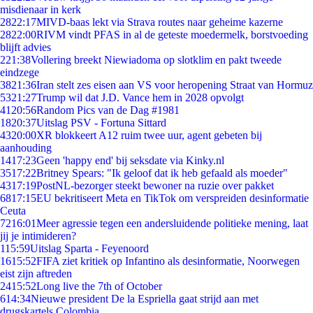
misdienaar in kerk
28
22:17
MIVD-baas lekt via Strava routes naar geheime kazerne
28
22:00
RIVM vindt PFAS in al de geteste moedermelk, borstvoeding
blijft advies
2
21:38
Vollering breekt Niewiadoma op slotklim en pakt tweede
eindzege
38
21:36
Iran stelt zes eisen aan VS voor heropening Straat van Hormuz
53
21:27
Trump wil dat J.D. Vance hem in 2028 opvolgt
41
20:56
Random Pics van de Dag #1981
18
20:37
Uitslag PSV - Fortuna Sittard
43
20:00
XR blokkeert A12 ruim twee uur, agent gebeten bij
aanhouding
14
17:23
Geen 'happy end' bij seksdate via Kinky.nl
35
17:22
Britney Spears: "Ik geloof dat ik heb gefaald als moeder"
43
17:19
PostNL-bezorger steekt bewoner na ruzie over pakket
68
17:15
EU bekritiseert Meta en TikTok om verspreiden desinformatie
Ceuta
72
16:01
Meer agressie tegen een andersluidende politieke mening, laat
jij je intimideren?
1
15:59
Uitslag Sparta - Feyenoord
16
15:52
FIFA ziet kritiek op Infantino als desinformatie, Noorwegen
eist zijn aftreden
24
15:52
Long live the 7th of October
6
14:34
Nieuwe president De la Espriella gaat strijd aan met
drugskartels Colombia