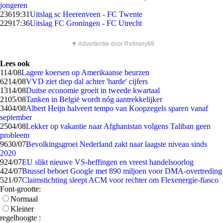
jongeren
236
19:31
Uitslag sc Heerenveen - FC Twente
229
17:36
Uitslag FC Groningen - FC Utrecht
▼ Advertentie door Refinery89
Lees ook
1
14/08
Lagere koersen op Amerikaanse beurzen
62
14/08
VVD ziet diep dal achter 'harde' cijfers
13
14/08
Duitse economie groeit in tweede kwartaal
21
05/08
Tanken in België wordt nóg aantrekkelijker
34
04/08
Albert Heijn halveert tempo van Koopzegels sparen vanaf
september
25
04/08
Lekker op vakantie naar Afghanistan volgens Taliban geen
probleem
96
30/07
Bevolkingsgroei Nederland zakt naar laagste niveau sinds
2020
9
24/07
EU slikt nieuwe VS-heffingen en vreest handelsoorlog
4
24/07
Brussel beboet Google met 890 miljoen voor DMA-overtreding
5
21/07
Claimstichting sleept ACM voor rechter om Flexenergie-fiasco
Font-grootte:
Normaal
Kleiner
regelhoogte :