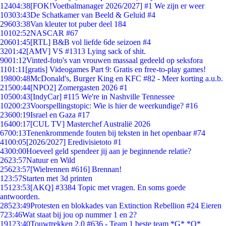
124
04:38
[FOK!Voetbalmanager 2026/2027] #1 We zijn er weer
103
03:43
De Schatkamer van Beeld & Geluid #4
296
03:38
Van kleuter tot puber deel 184
101
02:52
NASCAR #67
206
01:45
[RTL] B&B vol liefde 6de seizoen #4
32
01:42
[AMV] VS #1313 Lying sack of shit.
90
01:12
Vinted-foto's van vrouwen massaal gedeeld op seksfora
11
01:11
[gratis] Videogames Part 9: Gratis en free-to-play games!
198
00:48
McDonald's, Burger King en KFC #82 - Meer korting a.u.b.
215
00:44
[NPO2] Zomergasten 2026 #1
105
00:43
[IndyCar] #115 We're in Nashville Tennessee
102
00:23
Voorspellingstopic: Wie is hier de weerkundige? #16
236
00:19
Israel en Gaza #17
164
00:17
[CUL TV] Masterchef Australië 2026
67
00:13
Tenenkrommende fouten bij teksten in het openbaar #74
41
00:05
[2026/2027] Eredivisietoto #1
43
00:00
Hoeveel geld spendeer jij aan je beginnende relatie?
26
23:57
Natuur en Wild
256
23:57
[Wielrennen #616] Brennan!
1
23:57
Starten met 3d printen
151
23:53
[AKQ] #3384 Topic met vragen. En soms goede
antwoorden.
285
23:49
Protesten en blokkades van Extinction Rebellion #24 Eieren
7
23:46
Wat staat bij jou op nummer 1 en 2?
191
23:40
Touwtrekken 2.0 #636 - Team 1 beste team *G* *O*