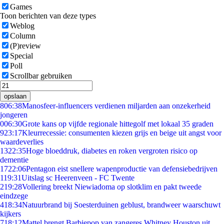
Games
Toon berichten van deze types
Weblog
Column
(P)review
Special
Poll
Scrollbar gebruiken
opslaan
8
06:38
Manosfeer-influencers verdienen miljarden aan onzekerheid
jongeren
0
06:30
Grote kans op vijfde regionale hittegolf met lokaal 35 graden
9
23:17
Kleurrecessie: consumenten kiezen grijs en beige uit angst voor
waardeverlies
13
22:35
Hoge bloeddruk, diabetes en roken vergroten risico op
dementie
17
22:06
Pentagon eist snellere wapenproductie van defensiebedrijven
1
19:31
Uitslag sc Heerenveen - FC Twente
2
19:28
Vollering breekt Niewiadoma op slotklim en pakt tweede
eindzege
4
18:34
Natuurbrand bij Soesterduinen geblust, brandweer waarschuwt
kijkers
7
18:12
Mattel brengt Barbiepop van zangeres Whitney Houston uit