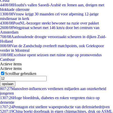
Ceuta
44
08/08
Houthi's vallen Saoedi-Arabië en Jemen aan, dreigen met
blokkade olieroute
13
08/08
Vrouw krijgt 30 maanden cel voor afpersing 12-jarige
misdienaar in kerk
43
08/08
PostNL-bezorger steekt bewoner na ruzie over pakket
26
08/08
Wegpiraat scheurt met 146 km/u door het centrum van
Amsterdam
7
08/08
Aanhoudende droogte veroorzaakt scheuren in dijken Zuid-
Holland
0
08/08
Van de Zandschulp overleeft matchpoints, ook Griekspoor
verder in Montreal
1
08/08
Excelsior opent seizoen met ruime zege op promovendus
Cambuur
Actieve items
Actieve items
Scrollbar gebruiken
opslaan
8
07:27
Manosfeer-influencers verdienen miljarden aan onzekerheid
jongeren
13
07:26
Hoge bloeddruk, diabetes en roken vergroten risico op
dementie
17
07:24
Pentagon eist snellere wapenproductie van defensiebedrijven
52
07:19
China boekt doorbraak in eigen chipmachines, druk op ASML