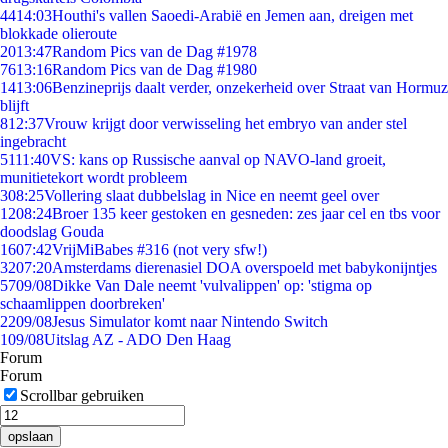
44
14:03
Houthi's vallen Saoedi-Arabië en Jemen aan, dreigen met
blokkade olieroute
20
13:47
Random Pics van de Dag #1978
76
13:16
Random Pics van de Dag #1980
14
13:06
Benzineprijs daalt verder, onzekerheid over Straat van Hormuz
blijft
8
12:37
Vrouw krijgt door verwisseling het embryo van ander stel
ingebracht
51
11:40
VS: kans op Russische aanval op NAVO-land groeit,
munitietekort wordt probleem
3
08:25
Vollering slaat dubbelslag in Nice en neemt geel over
12
08:24
Broer 135 keer gestoken en gesneden: zes jaar cel en tbs voor
doodslag Gouda
16
07:42
VrijMiBabes #316 (not very sfw!)
32
07:20
Amsterdams dierenasiel DOA overspoeld met babykonijntjes
57
09/08
Dikke Van Dale neemt 'vulvalippen' op: 'stigma op
schaamlippen doorbreken'
22
09/08
Jesus Simulator komt naar Nintendo Switch
1
09/08
Uitslag AZ - ADO Den Haag
Forum
Forum
Scrollbar gebruiken
opslaan