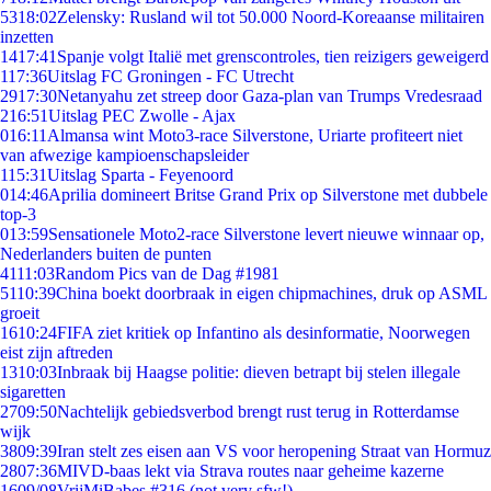
53
18:02
Zelensky: Rusland wil tot 50.000 Noord-Koreaanse militairen
inzetten
14
17:41
Spanje volgt Italië met grenscontroles, tien reizigers geweigerd
1
17:36
Uitslag FC Groningen - FC Utrecht
29
17:30
Netanyahu zet streep door Gaza-plan van Trumps Vredesraad
2
16:51
Uitslag PEC Zwolle - Ajax
0
16:11
Almansa wint Moto3-race Silverstone, Uriarte profiteert niet
van afwezige kampioenschapsleider
1
15:31
Uitslag Sparta - Feyenoord
0
14:46
Aprilia domineert Britse Grand Prix op Silverstone met dubbele
top-3
0
13:59
Sensationele Moto2-race Silverstone levert nieuwe winnaar op,
Nederlanders buiten de punten
41
11:03
Random Pics van de Dag #1981
51
10:39
China boekt doorbraak in eigen chipmachines, druk op ASML
groeit
16
10:24
FIFA ziet kritiek op Infantino als desinformatie, Noorwegen
eist zijn aftreden
13
10:03
Inbraak bij Haagse politie: dieven betrapt bij stelen illegale
sigaretten
27
09:50
Nachtelijk gebiedsverbod brengt rust terug in Rotterdamse
wijk
38
09:39
Iran stelt zes eisen aan VS voor heropening Straat van Hormuz
28
07:36
MIVD-baas lekt via Strava routes naar geheime kazerne
16
09/08
VrijMiBabes #316 (not very sfw!)