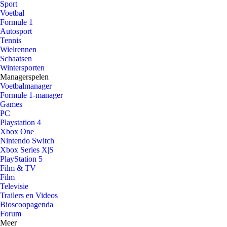
Sport
Voetbal
Formule 1
Autosport
Tennis
Wielrennen
Schaatsen
Wintersporten
Managerspelen
Voetbalmanager
Formule 1-manager
Games
PC
Playstation 4
Xbox One
Nintendo Switch
Xbox Series X|S
PlayStation 5
Film & TV
Film
Televisie
Trailers en Videos
Bioscoopagenda
Forum
Meer