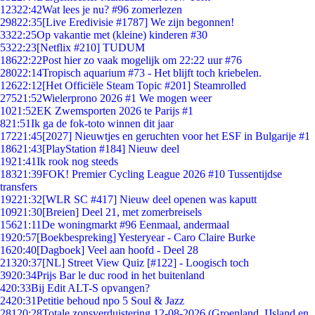
123
22:42
Wat lees je nu? #96 zomerlezen
298
22:35
[Live Eredivisie #1787] We zijn begonnen!
33
22:25
Op vakantie met (kleine) kinderen #30
53
22:23
[Netflix #210] TUDUM
186
22:22
Post hier zo vaak mogelijk om 22:22 uur #76
280
22:14
Tropisch aquarium #73 - Het blijft toch kriebelen.
126
22:12
[Het Officiële Steam Topic #201] Steamrolled
275
21:52
Wielerprono 2026 #1 We mogen weer
10
21:52
EK Zwemsporten 2026 te Parijs #1
8
21:51
Ik ga de fok-toto winnen dit jaar
172
21:45
[2027] Nieuwtjes en geruchten voor het ESF in Bulgarije #1
186
21:43
[PlayStation #184] Nieuw deel
19
21:41
Ik rook nog steeds
183
21:39
FOK! Premier Cycling League 2026 #10 Tussentijdse
transfers
192
21:32
[WLR SC #417] Nieuw deel openen was kaputt
109
21:30
[Breien] Deel 21, met zomerbreisels
156
21:11
De woningmarkt #96 Eenmaal, andermaal
19
20:57
[Boekbespreking] Yesteryear - Caro Claire Burke
16
20:40
[Dagboek] Veel aan hoofd - Deel 28
213
20:37
[NL] Street View Quiz [#122] - Loogisch toch
39
20:34
Prijs Bar le duc rood in het buitenland
4
20:33
Bij Edit ALT-S opvangen?
24
20:31
Petitie behoud npo 5 Soul & Jazz
281
20:28
Totale zonsverduistering 12-08-2026 (Groenland, IJsland en