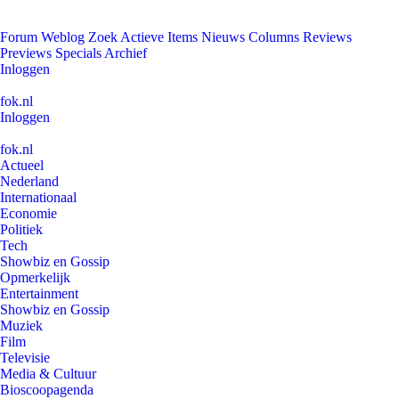
Forum
Weblog
Zoek
Actieve Items
Nieuws
Columns
Reviews
Previews
Specials
Archief
Inloggen
fok.nl
Inloggen
fok.nl
Actueel
Nederland
Internationaal
Economie
Politiek
Tech
Showbiz en Gossip
Opmerkelijk
Entertainment
Showbiz en Gossip
Muziek
Film
Televisie
Media & Cultuur
Bioscoopagenda