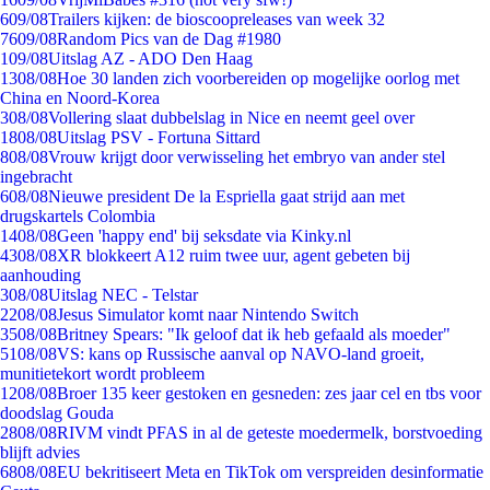
6
09/08
Trailers kijken: de bioscoopreleases van week 32
76
09/08
Random Pics van de Dag #1980
1
09/08
Uitslag AZ - ADO Den Haag
13
08/08
Hoe 30 landen zich voorbereiden op mogelijke oorlog met
China en Noord-Korea
3
08/08
Vollering slaat dubbelslag in Nice en neemt geel over
18
08/08
Uitslag PSV - Fortuna Sittard
8
08/08
Vrouw krijgt door verwisseling het embryo van ander stel
ingebracht
6
08/08
Nieuwe president De la Espriella gaat strijd aan met
drugskartels Colombia
14
08/08
Geen 'happy end' bij seksdate via Kinky.nl
43
08/08
XR blokkeert A12 ruim twee uur, agent gebeten bij
aanhouding
3
08/08
Uitslag NEC - Telstar
22
08/08
Jesus Simulator komt naar Nintendo Switch
35
08/08
Britney Spears: "Ik geloof dat ik heb gefaald als moeder"
51
08/08
VS: kans op Russische aanval op NAVO-land groeit,
munitietekort wordt probleem
12
08/08
Broer 135 keer gestoken en gesneden: zes jaar cel en tbs voor
doodslag Gouda
28
08/08
RIVM vindt PFAS in al de geteste moedermelk, borstvoeding
blijft advies
68
08/08
EU bekritiseert Meta en TikTok om verspreiden desinformatie