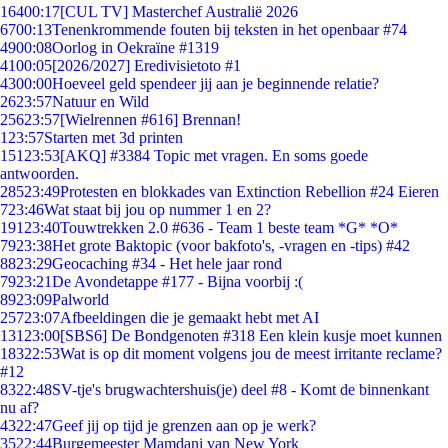
164
00:17
[CUL TV] Masterchef Australië 2026
67
00:13
Tenenkrommende fouten bij teksten in het openbaar #74
49
00:08
Oorlog in Oekraïne #1319
41
00:05
[2026/2027] Eredivisietoto #1
43
00:00
Hoeveel geld spendeer jij aan je beginnende relatie?
26
23:57
Natuur en Wild
256
23:57
[Wielrennen #616] Brennan!
1
23:57
Starten met 3d printen
151
23:53
[AKQ] #3384 Topic met vragen. En soms goede
antwoorden.
285
23:49
Protesten en blokkades van Extinction Rebellion #24 Eieren
7
23:46
Wat staat bij jou op nummer 1 en 2?
191
23:40
Touwtrekken 2.0 #636 - Team 1 beste team *G* *O*
79
23:38
Het grote Baktopic (voor bakfoto's, -vragen en -tips) #42
88
23:29
Geocaching #34 - Het hele jaar rond
79
23:21
De Avondetappe #177 - Bijna voorbij :(
89
23:09
Palworld
257
23:07
Afbeeldingen die je gemaakt hebt met AI
131
23:00
[SBS6] De Bondgenoten #318 Een klein kusje moet kunnen
183
22:53
Wat is op dit moment volgens jou de meest irritante reclame?
#12
83
22:48
SV-tje's brugwachtershuis(je) deel #8 - Komt de binnenkant
nu af?
43
22:47
Geef jij op tijd je grenzen aan op je werk?
35
22:44
Burgemeester Mamdani van New York