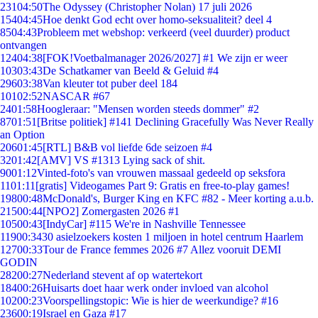
231
04:50
The Odyssey (Christopher Nolan) 17 juli 2026
154
04:45
Hoe denkt God echt over homo-seksualiteit? deel 4
85
04:43
Probleem met webshop: verkeerd (veel duurder) product
ontvangen
124
04:38
[FOK!Voetbalmanager 2026/2027] #1 We zijn er weer
103
03:43
De Schatkamer van Beeld & Geluid #4
296
03:38
Van kleuter tot puber deel 184
101
02:52
NASCAR #67
24
01:58
Hoogleraar: "Mensen worden steeds dommer" #2
87
01:51
[Britse politiek] #141 Declining Gracefully Was Never Really
an Option
206
01:45
[RTL] B&B vol liefde 6de seizoen #4
32
01:42
[AMV] VS #1313 Lying sack of shit.
90
01:12
Vinted-foto's van vrouwen massaal gedeeld op seksfora
11
01:11
[gratis] Videogames Part 9: Gratis en free-to-play games!
198
00:48
McDonald's, Burger King en KFC #82 - Meer korting a.u.b.
215
00:44
[NPO2] Zomergasten 2026 #1
105
00:43
[IndyCar] #115 We're in Nashville Tennessee
119
00:34
30 asielzoekers kosten 1 miljoen in hotel centrum Haarlem
127
00:33
Tour de France femmes 2026 #7 Allez vooruit DEMI
GODIN
282
00:27
Nederland stevent af op watertekort
184
00:26
Huisarts doet haar werk onder invloed van alcohol
102
00:23
Voorspellingstopic: Wie is hier de weerkundige? #16
236
00:19
Israel en Gaza #17