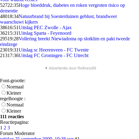
527
22:35
Hoge bloeddruk, diabetes en roken vergroten risico op
dementie
480
18:34
Natuurbrand bij Soesterduinen geblust, brandweer
waarschuwt kijkers
386
16:51
Uitslag PEC Zwolle - Ajax
362
15:31
Uitslag Sparta - Feyenoord
295
19:28
Vollering breekt Niewiadoma op slotklim en pakt tweede
eindzege
230
19:31
Uitslag sc Heerenveen - FC Twente
213
17:36
Uitslag FC Groningen - FC Utrecht
▼ Advertentie door Refinery89
Font-grootte:
Normaal
Kleiner
regelhoogte :
Normaal
Kleiner
111 reacties
Reactiepagina:
1
2
3
Forum Moderator
vrijdag 25 september 2009, 19:38 uur
#1