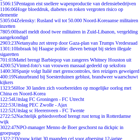
15
06:15
Pentagon eist snellere wapenproductie van defensiebedrijven
11
06:06
Hoge bloeddruk, diabetes en roken vergroten risico op
dementie
53
05:04
Zelensky: Rusland wil tot 50.000 Noord-Koreaanse militairen
inzetten
78
05:00
Israël meldt dood twee militairen in Zuid-Libanon, vergelding
aangekondigd
29
03:23
Netanyahu zet streep door Gaza-plan van Trumps Vredesraad
13
01:10
Inbraak bij Haagse politie: dieven betrapt bij stelen illegale
sigaretten
7
01:03
Mattel brengt Barbiepop van zangeres Whitney Houston uit
42
00:52
Vinted-foto's van vrouwen massaal gedeeld op seksfora
14
00:30
Spanje volgt Italië met grenscontroles, tien reizigers geweigerd
4
00:19
Natuurbrand bij Soesterduinen geblust, brandweer waarschuwt
kijkers
13
23:56
Hoe 30 landen zich voorbereiden op mogelijke oorlog met
China en Noord-Korea
1
22:54
Uitslag FC Groningen - FC Utrecht
2
22:53
Uitslag PEC Zwolle - Ajax
1
22:52
Uitslag sc Heerenveen - FC Twente
27
22:52
Nachtelijk gebiedsverbod brengt rust terug in Rotterdamse
wijk
30
22:47
NPO-manager Menno de Boer geschorst na dickpic in
groepsapp
13
22:23
Vrouw krijgt 30 maanden cel voor afpersing 12-jarige