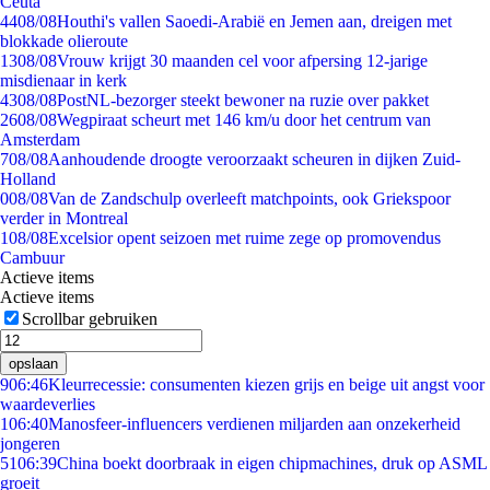
Ceuta
44
08/08
Houthi's vallen Saoedi-Arabië en Jemen aan, dreigen met
blokkade olieroute
13
08/08
Vrouw krijgt 30 maanden cel voor afpersing 12-jarige
misdienaar in kerk
43
08/08
PostNL-bezorger steekt bewoner na ruzie over pakket
26
08/08
Wegpiraat scheurt met 146 km/u door het centrum van
Amsterdam
7
08/08
Aanhoudende droogte veroorzaakt scheuren in dijken Zuid-
Holland
0
08/08
Van de Zandschulp overleeft matchpoints, ook Griekspoor
verder in Montreal
1
08/08
Excelsior opent seizoen met ruime zege op promovendus
Cambuur
Actieve items
Actieve items
Scrollbar gebruiken
opslaan
9
06:46
Kleurrecessie: consumenten kiezen grijs en beige uit angst voor
waardeverlies
1
06:40
Manosfeer-influencers verdienen miljarden aan onzekerheid
jongeren
51
06:39
China boekt doorbraak in eigen chipmachines, druk op ASML
groeit