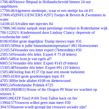
17
06:46
Nieuwe flitspaal in Hollandscheveld binnen 24 uur
opgeblazen
177
06:46
Algemeen steektopic, waar er een steekje los zit #3
270
06:45
[INFLUENCERS #297] Toetjes & Bevers & Zwemmen in
water
141
06:41
Afvallen met injecties #4
179
06:34
Unieke aanpak stopt jarenlange overlast in Rotterdamse wijk
7
06:12
2023: Kindermoord door Lindsay Clancy: depressie of
voorbedachte rade?
81
06:05
Het grote dagelijkse Trump nieuws topic #31
183
05:58
Wat is jullie binnenhuistemperatuur? #81 Horrorzomer
211
05:54
Verander een letter expert (7lettereditie) #50
25
05:54
Verander één letter. Expert # 75 (8 letters)
49
05:54
Hoe kom je van egels af?
60
05:51
Verander één letter: Expert #143 (9 letters)
153
05:48
Verander één letter: Expert #91 (10 letters)
15
05:46
Oorlog Iran #137 Op naar een mooie toekomst
139
05:41
Het grote goedemorgen topic #3
47
05:38
Het hele alfabet #108 en 4letterwoord
99
05:24
Nederlandse Politiek #725
183
05:09
[HBO] House of the Dragon #9 Waar we wachten op
seizoen 3.
80
05:09
[ATP Tour] #169 Tosti Tallon back on fire
139
04:57
Vrouwen willen geen man meer #30
3
04:55
Waarom wordt gezegd dat vrouwen socialer zijn?