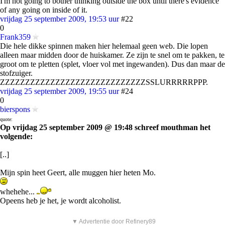
I'm not going to bother thinking outside the box until there's evidence
of any going on inside of it.
vrijdag 25 september 2009, 19:53 uur
#22
0
Frank359
Die hele dikke spinnen maken hier helemaal geen web. Die lopen
alleen maar midden door de huiskamer. Ze zijn te snel om te pakken, te
groot om te pletten (splet, vloer vol met ingewanden). Dus dan maar de
stofzuiger.
ZZZZZZZZZZZZZZZZZZZZZZZZZZZZZSSLURRRRRPPP.
vrijdag 25 september 2009, 19:55 uur
#24
0
bierspons
quote:
Op vrijdag 25 september 2009 @ 19:48 schreef mouthman het
volgende:
[..]
Mijn spin heet Geert, alle muggen hier heten Mo.
whehehe...
Opeens heb je het, je wordt alcoholist.
▼ Advertentie door Refinery89