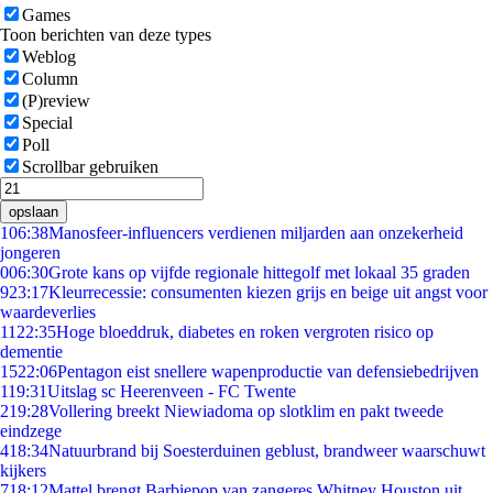
Games
Toon berichten van deze types
Weblog
Column
(P)review
Special
Poll
Scrollbar gebruiken
opslaan
1
06:38
Manosfeer-influencers verdienen miljarden aan onzekerheid
jongeren
0
06:30
Grote kans op vijfde regionale hittegolf met lokaal 35 graden
9
23:17
Kleurrecessie: consumenten kiezen grijs en beige uit angst voor
waardeverlies
11
22:35
Hoge bloeddruk, diabetes en roken vergroten risico op
dementie
15
22:06
Pentagon eist snellere wapenproductie van defensiebedrijven
1
19:31
Uitslag sc Heerenveen - FC Twente
2
19:28
Vollering breekt Niewiadoma op slotklim en pakt tweede
eindzege
4
18:34
Natuurbrand bij Soesterduinen geblust, brandweer waarschuwt
kijkers
7
18:12
Mattel brengt Barbiepop van zangeres Whitney Houston uit