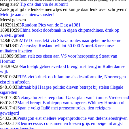
terug ziet?
Tip ons dan via de submit!
Zoek jij altijd de leukste nieuwtjes en kun je daar leuk over schrijven?
Meld je aan als nieuwsposter!
Meest gelezen
41629
11:03
Random Pics van de Dag #1981
1898
10:39
China boekt doorbraak in eigen chipmachines, druk op
ASML groeit
1484
07:36
MIVD-baas lekt via Strava routes naar geheime kazerne
1294
18:02
Zelensky: Rusland wil tot 50.000 Noord-Koreaanse
militairen inzetten
1138
09:39
Iran stelt zes eisen aan VS voor heropening Straat van
Hormuz
1042
09:50
Nachtelijk gebiedsverbod brengt rust terug in Rotterdamse
wijk
956
10:24
FIFA ziet kritiek op Infantino als desinformatie, Noorwegen
eist zijn aftreden
948
10:03
Inbraak bij Haagse politie: dieven betrapt bij stelen illegale
sigaretten
700
17:30
Netanyahu zet streep door Gaza-plan van Trumps Vredesraad
680
18:12
Mattel brengt Barbiepop van zangeres Whitney Houston uit
648
17:41
Spanje volgt Italië met grenscontroles, tien reizigers
geweigerd
543
22:06
Pentagon eist snellere wapenproductie van defensiebedrijven
539
23:17
Kleurrecessie: consumenten kiezen grijs en beige uit angst
voor waardeverlies