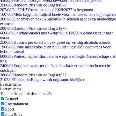
43
08/08
PostNL-bezorger steekt bewoner na ruzie over pakket
35
08/08
Random Pics van de Dag #1979
2
07/08
De FOK!Voetbalmanager 2026/2027 is begonnen
16
07/08
Meta krijgt half miljard boete voor mentale schade bij jongeren
20
07/08
Denemarken pakt AI-gebruik in scholen aan: extra mondelinge
examens
20
07/08
Random Pics van de Dag #1978
66
06/08
Onlyfans-model met G-cup wil als NASA-ambassadeur naar
maan
25
06/08
Huisarts per direct uit vak gezet om ernstig alcoholmisbruik
19
06/08
Drone met explosieven bij Duits vliegveld voedt vrees voor
hybride aanval
60
06/08
Waterschappen slaan alarm wegens droogte: Gereedschapskist
leeg
24
06/08
Zorgmedewerkster die 's nachts haar vriend bezocht terecht
ontslagen
38
06/08
Random Pics van de Dag #1977
21
05/08
Tanken in België wordt nóg aantrekkelijker
Laatste items
Laatste items
Toon berichten uit deze thema's
Actueel
Entertainment
Sport
Film & Tv