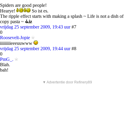
Spiders are good people!
Hearye!
So ist es.
The ripple effect starts with making a splash ~ Life is not a dish of
copy pasta ~
⳽ᖾiz
vrijdag 25 september 2009, 19:43 uur
#7
0
Roosevelt-Jopie
iiiiiiiiieeeuuwww
vrijdag 25 september 2009, 19:44 uur
#8
0
PmG_.
Blah.
bah!
▼ Advertentie door Refinery89