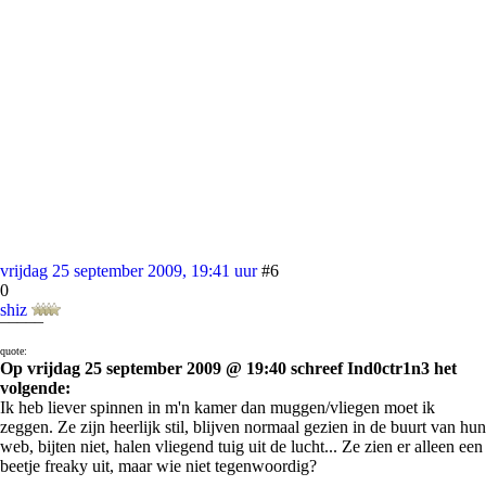
vrijdag 25 september 2009, 19:41 uur
#6
0
shiz
¯¯¯¯¯
quote:
Op vrijdag 25 september 2009 @ 19:40 schreef Ind0ctr1n3 het
volgende:
Ik heb liever spinnen in m'n kamer dan muggen/vliegen moet ik
zeggen. Ze zijn heerlijk stil, blijven normaal gezien in de buurt van hun
web, bijten niet, halen vliegend tuig uit de lucht... Ze zien er alleen een
beetje freaky uit, maar wie niet tegenwoordig?