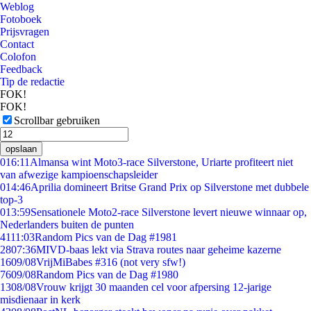
Weblog
Fotoboek
Prijsvragen
Contact
Colofon
Feedback
Tip de redactie
FOK!
FOK!
Scrollbar gebruiken
opslaan
0
16:11
Almansa wint Moto3-race Silverstone, Uriarte profiteert niet
van afwezige kampioenschapsleider
0
14:46
Aprilia domineert Britse Grand Prix op Silverstone met dubbele
top-3
0
13:59
Sensationele Moto2-race Silverstone levert nieuwe winnaar op,
Nederlanders buiten de punten
41
11:03
Random Pics van de Dag #1981
28
07:36
MIVD-baas lekt via Strava routes naar geheime kazerne
16
09/08
VrijMiBabes #316 (not very sfw!)
76
09/08
Random Pics van de Dag #1980
13
08/08
Vrouw krijgt 30 maanden cel voor afpersing 12-jarige
misdienaar in kerk