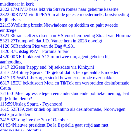
misdienaar in kerk
28
22:17
MIVD-baas lekt via Strava routes naar geheime kazerne
28
22:00
RIVM vindt PFAS in al de geteste moedermelk, borstvoeding
blijft advies
2
21:38
Vollering breekt Niewiadoma op slotklim en pakt tweede
eindzege
38
21:36
Iran stelt zes eisen aan VS voor heropening Straat van Hormuz
53
21:27
Trump wil dat J.D. Vance hem in 2028 opvolgt
41
20:56
Random Pics van de Dag #1981
18
20:37
Uitslag PSV - Fortuna Sittard
43
20:00
XR blokkeert A12 ruim twee uur, agent gebeten bij
aanhouding
14
17:23
Geen 'happy end' bij seksdate via Kinky.nl
35
17:22
Britney Spears: "Ik geloof dat ik heb gefaald als moeder"
43
17:19
PostNL-bezorger steekt bewoner na ruzie over pakket
68
17:15
EU bekritiseert Meta en TikTok om verspreiden desinformatie
Ceuta
72
16:01
Meer agressie tegen een andersluidende politieke mening, laat
jij je intimideren?
1
15:59
Uitslag Sparta - Feyenoord
16
15:52
FIFA ziet kritiek op Infantino als desinformatie, Noorwegen
eist zijn aftreden
24
15:52
Long live the 7th of October
6
14:34
Nieuwe president De la Espriella gaat strijd aan met
drugskartels Colombia