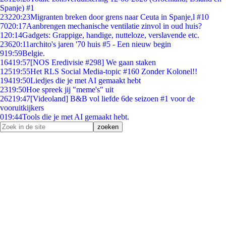
Spanje) #1
232
20:23
Migranten breken door grens naar Ceuta in Spanje,l #10
70
20:17
Aanbrengen mechanische ventilatie zinvol in oud huis?
1
20:14
Gadgets: Grappige, handige, nutteloze, verslavende etc.
236
20:11
archito's jaren '70 huis #5 - Een nieuw begin
9
19:59
Belgie.
164
19:57
[NOS Eredivisie #298] We gaan staken
125
19:55
Het RLS Social Media-topic #160 Zonder Kolonel!!
194
19:50
Liedjes die je met AI gemaakt hebt
23
19:50
Hoe spreek jij "meme's" uit
262
19:47
[Videoland] B&B vol liefde 6de seizoen #1 voor de
vooruitkijkers
0
19:44
Tools die je met AI gemaakt hebt.