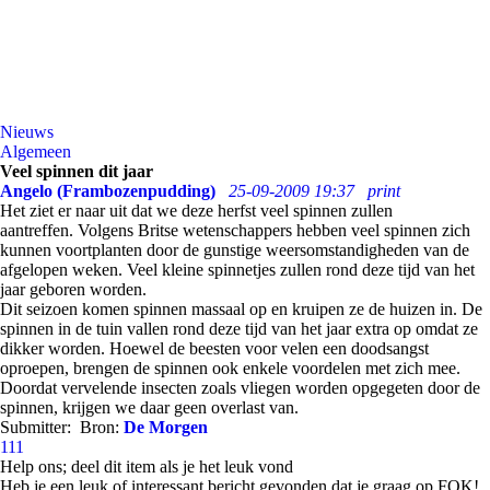
Nieuws
Algemeen
Veel spinnen dit jaar
Angelo (Frambozenpudding)
25-09-2009 19:37
print
Het ziet er naar uit dat we deze herfst veel spinnen zullen
aantreffen. Volgens Britse wetenschappers hebben veel spinnen zich
kunnen voortplanten door de gunstige weersomstandigheden van de
afgelopen weken. Veel kleine spinnetjes zullen rond deze tijd van het
jaar geboren worden.
Dit seizoen komen spinnen massaal op en kruipen ze de huizen in. De
spinnen in de tuin vallen rond deze tijd van het jaar extra op omdat ze
dikker worden. Hoewel de beesten voor velen een doodsangst
oproepen, brengen de spinnen ook enkele voordelen met zich mee.
Doordat vervelende insecten zoals vliegen worden opgegeten door de
spinnen, krijgen we daar geen overlast van.
Submitter:
Bron:
De Morgen
111
Help ons; deel dit item als je het leuk vond
Heb je een leuk of interessant bericht gevonden dat je graag op FOK!