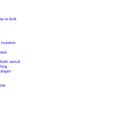
ar in kerk
e examens
maan
bride aanval
 leeg
tslagen
ssie