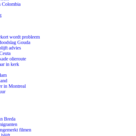
ls Colombia
g
ekort wordt probleem
r doodslag Gouda
ijft advies
 Ceuta
kade olieroute
ar in kerk
rdam
land
r in Montreal
uur
an Breda
migranten
ongemerkt filmen
blijft