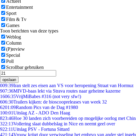
Actueel
Entertainment
Sport
Film & Tv
Games
Toon berichten van deze types
Weblog
Column
(P)review
Special
Poll
Scrollbar gebruiken
opslaan
0
09:39
Iran stelt zes eisen aan VS voor heropening Straat van Hormuz
9
07:36
MIVD-baas lekt via Strava routes naar geheime kazerne
16
06:35
VrijMiBabes #316 (not very sfw!)
6
06:30
Trailers kijken: de bioscoopreleases van week 32
62
01:09
Random Pics van de Dag #1980
1
00:01
Uitslag AZ - ADO Den Haag
8
23:46
Hoe 30 landen zich voorbereiden op mogelijke oorlog met Chi
3
22:13
Vollering slaat dubbelslag in Nice en neemt geel over
9
22:11
Uitslag PSV - Fortuna Sittard
4
21:14
Vrouw krijgt door verwisseling het embryo van ander stel ingeb