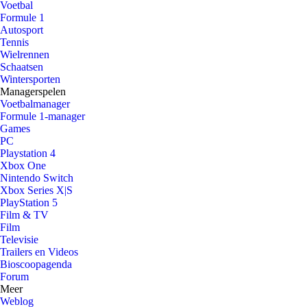
Voetbal
Formule 1
Autosport
Tennis
Wielrennen
Schaatsen
Wintersporten
Managerspelen
Voetbalmanager
Formule 1-manager
Games
PC
Playstation 4
Xbox One
Nintendo Switch
Xbox Series X|S
PlayStation 5
Film & TV
Film
Televisie
Trailers en Videos
Bioscoopagenda
Forum
Meer
Weblog