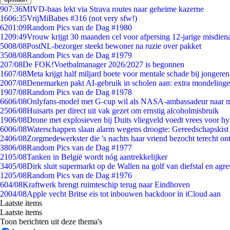
9
07:36
MIVD-baas lekt via Strava routes naar geheime kazerne
16
06:35
VrijMiBabes #316 (not very sfw!)
62
01:09
Random Pics van de Dag #1980
12
09:49
Vrouw krijgt 30 maanden cel voor afpersing 12-jarige misdiena
50
08/08
PostNL-bezorger steekt bewoner na ruzie over pakket
35
08/08
Random Pics van de Dag #1979
2
07/08
De FOK!Voetbalmanager 2026/2027 is begonnen
16
07/08
Meta krijgt half miljard boete voor mentale schade bij jongeren
20
07/08
Denemarken pakt AI-gebruik in scholen aan: extra mondeling
19
07/08
Random Pics van de Dag #1978
66
06/08
Onlyfans-model met G-cup wil als NASA-ambassadeur naar 
25
06/08
Huisarts per direct uit vak gezet om ernstig alcoholmisbruik
19
06/08
Drone met explosieven bij Duits vliegveld voedt vrees voor hy
60
06/08
Waterschappen slaan alarm wegens droogte: Gereedschapskist
24
06/08
Zorgmedewerkster die 's nachts haar vriend bezocht terecht on
38
06/08
Random Pics van de Dag #1977
21
05/08
Tanken in België wordt nóg aantrekkelijker
34
05/08
Dirk sluit supermarkt op de Wallen na golf van diefstal en agre
12
05/08
Random Pics van de Dag #1976
6
04/08
Kraftwerk brengt ruimteschip terug naar Eindhoven
20
04/08
Apple vecht Britse eis tot inbouwen backdoor in iCloud aan
Laatste items
Laatste items
Toon berichten uit deze thema's