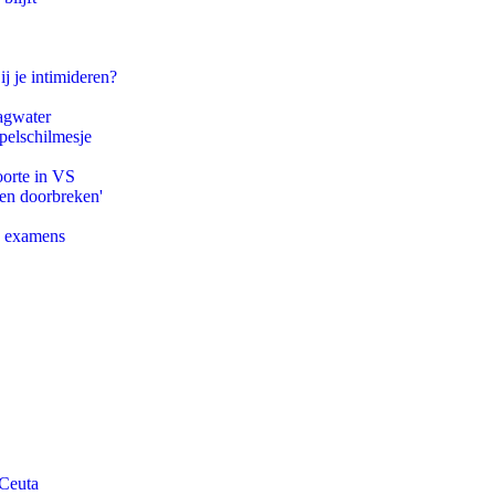
ij je intimideren?
agwater
pelschilmesje
oorte in VS
pen doorbreken'
e examens
 Ceuta