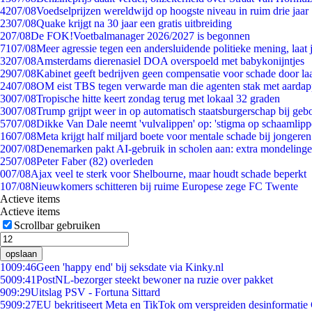
42
07/08
Voedselprijzen wereldwijd op hoogste niveau in ruim drie jaar
23
07/08
Quake krijgt na 30 jaar een gratis uitbreiding
2
07/08
De FOK!Voetbalmanager 2026/2027 is begonnen
71
07/08
Meer agressie tegen een andersluidende politieke mening, laat j
32
07/08
Amsterdams dierenasiel DOA overspoeld met babykonijntjes
29
07/08
Kabinet geeft bedrijven geen compensatie voor schade door la
24
07/08
OM eist TBS tegen verwarde man die agenten stak met aardap
30
07/08
Tropische hitte keert zondag terug met lokaal 32 graden
30
07/08
Trump grijpt weer in op automatisch staatsburgerschap bij geb
57
07/08
Dikke Van Dale neemt 'vulvalippen' op: 'stigma op schaamlip
16
07/08
Meta krijgt half miljard boete voor mentale schade bij jongeren
20
07/08
Denemarken pakt AI-gebruik in scholen aan: extra mondeling
25
07/08
Peter Faber (82) overleden
0
07/08
Ajax veel te sterk voor Shelbourne, maar houdt schade beperkt
1
07/08
Nieuwkomers schitteren bij ruime Europese zege FC Twente
Actieve items
Actieve items
Scrollbar gebruiken
opslaan
10
09:46
Geen 'happy end' bij seksdate via Kinky.nl
50
09:41
PostNL-bezorger steekt bewoner na ruzie over pakket
9
09:29
Uitslag PSV - Fortuna Sittard
59
09:27
EU bekritiseert Meta en TikTok om verspreiden desinformatie