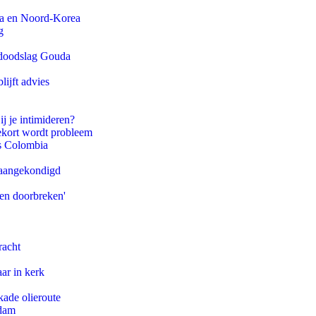
na en Noord-Korea
g
r doodslag Gouda
ijft advies
ij je intimideren?
ekort wordt probleem
ls Colombia
g aangekondigd
pen doorbreken'
racht
ar in kerk
kade olieroute
rdam