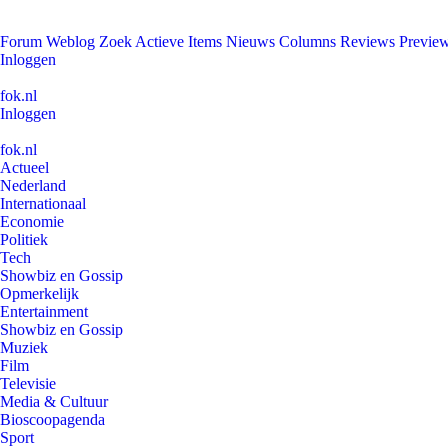
Forum
Weblog
Zoek
Actieve Items
Nieuws
Columns
Reviews
Previe
Inloggen
fok.nl
Inloggen
fok.nl
Actueel
Nederland
Internationaal
Economie
Politiek
Tech
Showbiz en Gossip
Opmerkelijk
Entertainment
Showbiz en Gossip
Muziek
Film
Televisie
Media & Cultuur
Bioscoopagenda
Sport