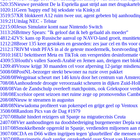
5
20:35
Nieuwe president De la Espriella gaat strijd aan met drugskarte
10
20:11
Geen 'happy end' bij seksdate via Kinky.nl
35
19:57
XR blokkeert A12 ruim twee uur, agent gebeten bij aanhoudin
3
19:21
Uitslag NEC - Telstar
22
15:00
Jesus Simulator komt naar Nintendo Switch
31
13:26
Britney Spears: "Ik geloof dat ik heb gefaald als moeder"
48
12:42
VS: kans op Russische aanval op NAVO-land groeit, munitiet
12
12:28
Broer 135 keer gestoken en gesneden: zes jaar cel en tbs voo
21
12:17
RIVM vindt PFAS in al de geteste moedermelk, borstvoeding bl
59
10:16
EU bekritiseert Meta en TikTok om verspreiden desinformatie
43
09:53
Houthi's vallen Saoedi-Arabië en Jemen aan, dreigen met blok
12
09:49
Vrouw krijgt 30 maanden cel voor afpersing 12-jarige misdiena
50
08/08
PostNL-bezorger steekt bewoner na ruzie over pakket
26
08/08
Wegpiraat scheurt met 146 km/u door het centrum van Amste
7
08/08
Aanhoudende droogte veroorzaakt scheuren in dijken Zuid-Hol
0
08/08
Van de Zandschulp overleeft matchpoints, ook Griekspoor verde
1
08/08
Excelsior opent seizoen met ruime zege op promovendus Camb
2
08/08
Nieuw te streamen in augustus
4
08/08
Niewiadoma profiteert van pokerspel en grijpt geel op Ventoux
35
08/08
Random Pics van de Dag #1979
27
07/08
Italië hindert reizigers uit Spanje na migratiecrisis Ceuta
24
07/08
Vier aanhoudingen na doodsbedreiging burgemeester Depla v
11
07/08
Smokkelbende opgerold in Spanje, verdienden miljoenen aan 
39
07/08
CDA en D66 willen ingrijpen tegen 'gluurbrillen' die mensen 
13
07/08
Benzineprijs daalt verder, onzekerheid over Straat van Hormuz 