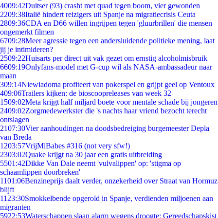
40
09:42
Duitser (93) crasht met quad tegen boom, vier gewonden
22
09:38
Italië hindert reizigers uit Spanje na migratiecrisis Ceuta
28
09:36
CDA en D66 willen ingrijpen tegen 'gluurbrillen' die mensen
ongemerkt filmen
67
09:28
Meer agressie tegen een andersluidende politieke mening, laat
jij je intimideren?
25
09:22
Huisarts per direct uit vak gezet om ernstig alcoholmisbruik
66
09:19
Onlyfans-model met G-cup wil als NASA-ambassadeur naar
maan
3
09:14
Niewiadoma profiteert van pokerspel en grijpt geel op Ventoux
4
09:06
Trailers kijken: de bioscoopreleases van week 32
15
09:02
Meta krijgt half miljard boete voor mentale schade bij jongeren
24
09:02
Zorgmedewerkster die 's nachts haar vriend bezocht terecht
ontslagen
21
07:30
Vier aanhoudingen na doodsbedreiging burgemeester Depla
van Breda
12
03:57
VrijMiBabes #316 (not very sfw!)
23
03:02
Quake krijgt na 30 jaar een gratis uitbreiding
55
01:42
Dikke Van Dale neemt 'vulvalippen' op: 'stigma op
schaamlippen doorbreken'
11
01:06
Benzineprijs daalt verder, onzekerheid over Straat van Hormuz
blijft
11
23:30
Smokkelbende opgerold in Spanje, verdienden miljoenen aan
migranten
59
22:53
Waterschappen slaan alarm wegens droogte: Gereedschapskist