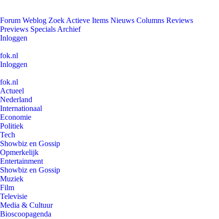
Forum
Weblog
Zoek
Actieve Items
Nieuws
Columns
Reviews
Previews
Specials
Archief
Inloggen
fok.nl
Inloggen
fok.nl
Actueel
Nederland
Internationaal
Economie
Politiek
Tech
Showbiz en Gossip
Opmerkelijk
Entertainment
Showbiz en Gossip
Muziek
Film
Televisie
Media & Cultuur
Bioscoopagenda