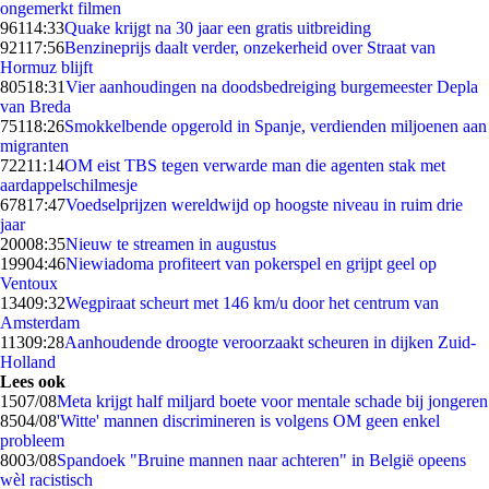
ongemerkt filmen
961
14:33
Quake krijgt na 30 jaar een gratis uitbreiding
921
17:56
Benzineprijs daalt verder, onzekerheid over Straat van
Hormuz blijft
805
18:31
Vier aanhoudingen na doodsbedreiging burgemeester Depla
van Breda
751
18:26
Smokkelbende opgerold in Spanje, verdienden miljoenen aan
migranten
722
11:14
OM eist TBS tegen verwarde man die agenten stak met
aardappelschilmesje
678
17:47
Voedselprijzen wereldwijd op hoogste niveau in ruim drie
jaar
200
08:35
Nieuw te streamen in augustus
199
04:46
Niewiadoma profiteert van pokerspel en grijpt geel op
Ventoux
134
09:32
Wegpiraat scheurt met 146 km/u door het centrum van
Amsterdam
113
09:28
Aanhoudende droogte veroorzaakt scheuren in dijken Zuid-
Holland
Lees ook
15
07/08
Meta krijgt half miljard boete voor mentale schade bij jongeren
85
04/08
'Witte' mannen discrimineren is volgens OM geen enkel
probleem
80
03/08
Spandoek "Bruine mannen naar achteren" in België opeens
wèl racistisch