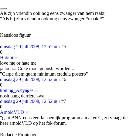
quote:
Als zijn vriendin ook nog eens zwanger van hem raakt,
"Als hij zijn vriendin ook nog eens zwanger *maakt*"
Kansloos figuur
dinsdag 29 juli 2008, 12:52 uur
#5
0
Habibi
love me or hate me
ja toch... Coke moet gepusht worden...
"Carpe diem quam minimum credula postero"
dinsdag 29 juli 2008, 12:52 uur
#6
0
koning_Astyages
nosh pang derriere swa
dinsdag 29 juli 2008, 12:52 uur
#7
0
ArnoldVLD
"gaat BNN eens een fatsoenlijk programma maken?", zo vraagt de
heer arnoldVLD op het fok-forum.
Redactie Frontpage