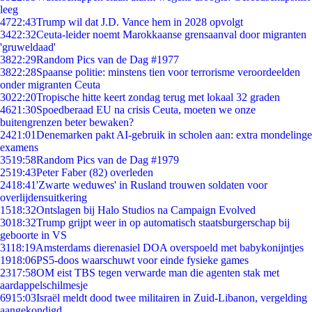
leeg
47
22:43
Trump wil dat J.D. Vance hem in 2028 opvolgt
34
22:32
Ceuta-leider noemt Marokkaanse grensaanval door migranten
'gruweldaad'
38
22:29
Random Pics van de Dag #1977
38
22:28
Spaanse politie: minstens tien voor terrorisme veroordeelden
onder migranten Ceuta
30
22:20
Tropische hitte keert zondag terug met lokaal 32 graden
46
21:30
Spoedberaad EU na crisis Ceuta, moeten we onze
buitengrenzen beter bewaken?
24
21:01
Denemarken pakt AI-gebruik in scholen aan: extra mondelinge
examens
35
19:58
Random Pics van de Dag #1979
25
19:43
Peter Faber (82) overleden
24
18:41
'Zwarte weduwes' in Rusland trouwen soldaten voor
overlijdensuitkering
15
18:32
Ontslagen bij Halo Studios na Campaign Evolved
30
18:32
Trump grijpt weer in op automatisch staatsburgerschap bij
geboorte in VS
31
18:19
Amsterdams dierenasiel DOA overspoeld met babykonijntjes
19
18:06
PS5-doos waarschuwt voor einde fysieke games
23
17:58
OM eist TBS tegen verwarde man die agenten stak met
aardappelschilmesje
69
15:03
Israël meldt dood twee militairen in Zuid-Libanon, vergelding
aangekondigd