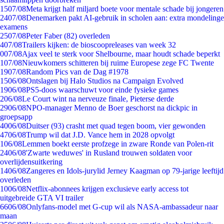
15
07/08
Meta krijgt half miljard boete voor mentale schade bij jongeren
24
07/08
Denemarken pakt AI-gebruik in scholen aan: extra mondelinge
examens
25
07/08
Peter Faber (82) overleden
4
07/08
Trailers kijken: de bioscoopreleases van week 32
0
07/08
Ajax veel te sterk voor Shelbourne, maar houdt schade beperkt
1
07/08
Nieuwkomers schitteren bij ruime Europese zege FC Twente
19
07/08
Random Pics van de Dag #1978
15
06/08
Ontslagen bij Halo Studios na Campaign Evolved
19
06/08
PS5-doos waarschuwt voor einde fysieke games
2
06/08
Le Court wint na nerveuze finale, Pieterse derde
29
06/08
NPO-manager Menno de Boer geschorst na dickpic in
groepsapp
40
06/08
Duitser (93) crasht met quad tegen boom, vier gewonden
47
06/08
Trump wil dat J.D. Vance hem in 2028 opvolgt
1
06/08
Lemmen boekt eerste profzege in zware Ronde van Polen-rit
24
06/08
'Zwarte weduwes' in Rusland trouwen soldaten voor
overlijdensuitkering
14
06/08
Zangeres en Idols-jurylid Jerney Kaagman op 79-jarige leeftijd
overleden
10
06/08
Netflix-abonnees krijgen exclusieve early access tot
uitgebreide GTA VI trailer
66
06/08
Onlyfans-model met G-cup wil als NASA-ambassadeur naar
maan