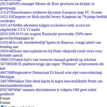
29
13:48
NPO-manager Menno de Boer geschorst na dickpic in
groepsapp
1
13:37
Nieuwkomers schitteren bij ruime Europese zege FC Twente
14
12:19
Zangeres en Idols-jurylid Jerney Kaagman op 79-jarige leeftijd
overleden
10
11:41
Netflix-abonnees krijgen exclusieve early access tot
uitgebreide GTA VI trailer
26
10:54
NAVO zet wegens Russische provocatie 250% meer
gevechtsvliegtuigen in
14
10:46
Accell, moederbedrijf Sparta en Batavus, vraagt uitstel van
betaling aan
19
10:44
Drone met explosieven bij Duits vliegveld voedt vrees voor
hybride aanval
39
09:53
Vinted-foto's van vrouwen massaal gedeeld op seksfora
3
07/08
XBOX platform krijgt zijn eigen "Platinum" achievements dit
jaar
46
07/08
Progressieve Democraat El-Sayed wint nipt voorverkiezing
Michigan
34
07/08
Wakker Dier dient klacht in tegen insectenfabriek Protix om
duurzaamheidsclaims
85
07/08
'Witte' mannen discrimineren is volgens OM geen enkel
probleem
Forum
Forum