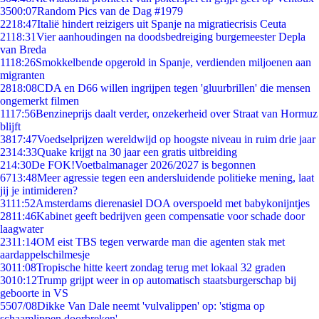
35
00:07
Random Pics van de Dag #1979
22
18:47
Italië hindert reizigers uit Spanje na migratiecrisis Ceuta
21
18:31
Vier aanhoudingen na doodsbedreiging burgemeester Depla
van Breda
11
18:26
Smokkelbende opgerold in Spanje, verdienden miljoenen aan
migranten
28
18:08
CDA en D66 willen ingrijpen tegen 'gluurbrillen' die mensen
ongemerkt filmen
11
17:56
Benzineprijs daalt verder, onzekerheid over Straat van Hormuz
blijft
38
17:47
Voedselprijzen wereldwijd op hoogste niveau in ruim drie jaar
23
14:33
Quake krijgt na 30 jaar een gratis uitbreiding
2
14:30
De FOK!Voetbalmanager 2026/2027 is begonnen
67
13:48
Meer agressie tegen een andersluidende politieke mening, laat
jij je intimideren?
31
11:52
Amsterdams dierenasiel DOA overspoeld met babykonijntjes
28
11:46
Kabinet geeft bedrijven geen compensatie voor schade door
laagwater
23
11:14
OM eist TBS tegen verwarde man die agenten stak met
aardappelschilmesje
30
11:08
Tropische hitte keert zondag terug met lokaal 32 graden
30
10:12
Trump grijpt weer in op automatisch staatsburgerschap bij
geboorte in VS
55
07/08
Dikke Van Dale neemt 'vulvalippen' op: 'stigma op
schaamlippen doorbreken'