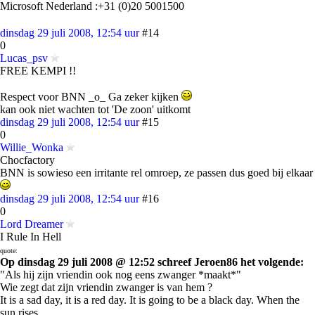
Microsoft Nederland :+31 (0)20 5001500
dinsdag 29 juli 2008, 12:54 uur
#14
0
Lucas_psv
FREE KEMPI !!
Respect voor BNN _o_ Ga zeker kijken
kan ook niet wachten tot 'De zoon' uitkomt
dinsdag 29 juli 2008, 12:54 uur
#15
0
Willie_Wonka
Chocfactory
BNN is sowieso een irritante rel omroep, ze passen dus goed bij elkaar
dinsdag 29 juli 2008, 12:54 uur
#16
0
Lord Dreamer
I Rule In Hell
quote:
Op dinsdag 29 juli 2008 @ 12:52 schreef Jeroen86 het volgende:
"Als hij zijn vriendin ook nog eens zwanger *maakt*"
Wie zegt dat zijn vriendin zwanger is van hem ?
It is a sad day, it is a red day. It is going to be a black day. When the
sun rises........