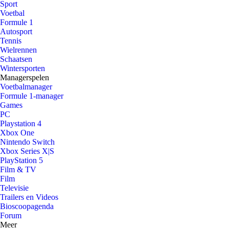
Sport
Voetbal
Formule 1
Autosport
Tennis
Wielrennen
Schaatsen
Wintersporten
Managerspelen
Voetbalmanager
Formule 1-manager
Games
PC
Playstation 4
Xbox One
Nintendo Switch
Xbox Series X|S
PlayStation 5
Film & TV
Film
Televisie
Trailers en Videos
Bioscoopagenda
Forum
Meer