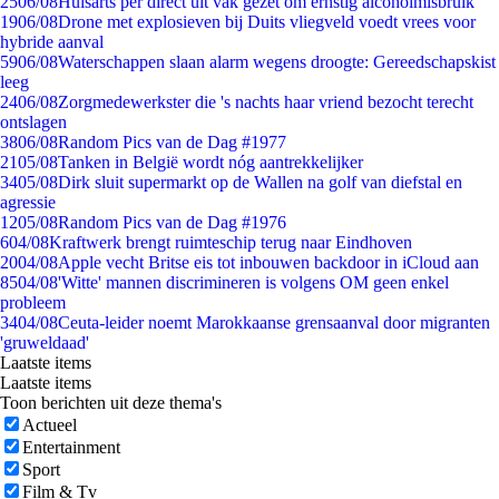
25
06/08
Huisarts per direct uit vak gezet om ernstig alcoholmisbruik
19
06/08
Drone met explosieven bij Duits vliegveld voedt vrees voor
hybride aanval
59
06/08
Waterschappen slaan alarm wegens droogte: Gereedschapskist
leeg
24
06/08
Zorgmedewerkster die 's nachts haar vriend bezocht terecht
ontslagen
38
06/08
Random Pics van de Dag #1977
21
05/08
Tanken in België wordt nóg aantrekkelijker
34
05/08
Dirk sluit supermarkt op de Wallen na golf van diefstal en
agressie
12
05/08
Random Pics van de Dag #1976
6
04/08
Kraftwerk brengt ruimteschip terug naar Eindhoven
20
04/08
Apple vecht Britse eis tot inbouwen backdoor in iCloud aan
85
04/08
'Witte' mannen discrimineren is volgens OM geen enkel
probleem
34
04/08
Ceuta-leider noemt Marokkaanse grensaanval door migranten
'gruweldaad'
Laatste items
Laatste items
Toon berichten uit deze thema's
Actueel
Entertainment
Sport
Film & Tv