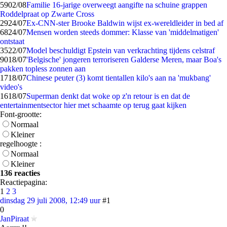
59
02/08
Familie 16-jarige overweegt aangifte na schuine grappen
Roddelpraat op Zwarte Cross
29
24/07
Ex-CNN-ster Brooke Baldwin wijst ex-wereldleider in bed af
68
24/07
Mensen worden steeds dommer: Klasse van 'middelmatigen'
ontstaat
35
22/07
Model beschuldigt Epstein van verkrachting tijdens celstraf
90
18/07
'Belgische' jongeren terroriseren Galderse Meren, maar Boa's
pakken topless zonnen aan
17
18/07
Chinese peuter (3) komt tientallen kilo's aan na 'mukbang'
video's
16
18/07
Superman denkt dat woke op z'n retour is en dat de
entertainmentsector hier met schaamte op terug gaat kijken
Font-grootte:
Normaal
Kleiner
regelhoogte :
Normaal
Kleiner
136 reacties
Reactiepagina:
1
2
3
dinsdag 29 juli 2008, 12:49 uur
#1
0
JanPiraat