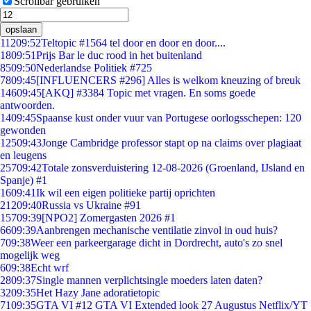
Scrollbar gebruiken
opslaan
112
09:52
Teltopic #1564 tel door en door en door....
18
09:51
Prijs Bar le duc rood in het buitenland
85
09:50
Nederlandse Politiek #725
78
09:45
[INFLUENCERS #296] Alles is welkom kneuzing of breuk
146
09:45
[AKQ] #3384 Topic met vragen. En soms goede
antwoorden.
14
09:45
Spaanse kust onder vuur van Portugese oorlogsschepen: 120
gewonden
125
09:43
Jonge Cambridge professor stapt op na claims over plagiaat
en leugens
257
09:42
Totale zonsverduistering 12-08-2026 (Groenland, IJsland en
Spanje) #1
16
09:41
Ik wil een eigen politieke partij oprichten
212
09:40
Russia vs Ukraine #91
157
09:39
[NPO2] Zomergasten 2026 #1
66
09:39
Aanbrengen mechanische ventilatie zinvol in oud huis?
7
09:38
Weer een parkeergarage dicht in Dordrecht, auto's zo snel
mogelijk weg
6
09:38
Echt wrf
28
09:37
Single mannen verplichtsingle moeders laten daten?
32
09:35
Het Hazy Jane adoratietopic
71
09:35
GTA VI #12 GTA VI Extended look 27 Augustus Netflix/YT