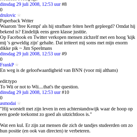
dinsdag 29 juli 2008, 12:53 uur
#8
0
drulovic
Paperback Writer
Waarom 'free Kempi' als hij strafbare feiten heeft gepleegd? Omdat hij
bekend is? Eindelijk eens geen klasse justitie.
Op Facebook en Twitter verkopen mensen zichzelf met een hoog 'kijk
mij 's geweldig zijn' gehalte. Dat irriteert mij soms met mijn enorm
dikke pik ~ Jim Speelmans
dinsdag 29 juli 2008, 12:53 uur
#9
0
FrankP
En weg is de geloofwaardigheid van BNN (voor mij althans)
edit:typo
To Wii or not to Wii....that's the question.
dinsdag 29 juli 2008, 12:53 uur
#10
0
asmodai
"Hij worstelt met zijn leven in een achterstandswijk waar de hoop op
een goede toekomst zo goed als uitzichtloos is."
Wat een kul. Er zijn zat mensen die zich de tandjes studeerden om zo
hun positie (en ook van directen) te verbeteren.