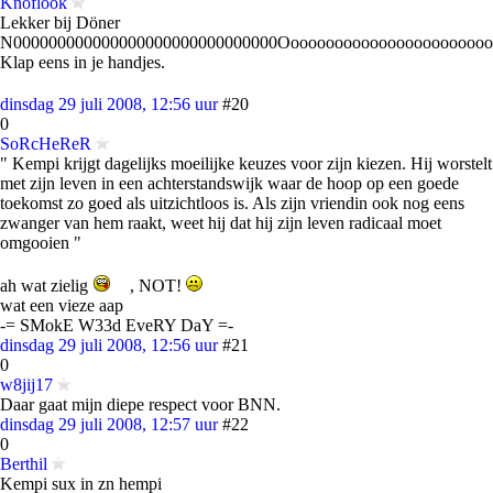
Knoflook
Lekker bij Döner
N000000000000000000000000000000Oooooooooooooooooooooooooooooooooooooo
Klap eens in je handjes.
dinsdag 29 juli 2008, 12:56 uur
#20
0
SoRcHeReR
" Kempi krijgt dagelijks moeilijke keuzes voor zijn kiezen. Hij worstelt
met zijn leven in een achterstandswijk waar de hoop op een goede
toekomst zo goed als uitzichtloos is. Als zijn vriendin ook nog eens
zwanger van hem raakt, weet hij dat hij zijn leven radicaal moet
omgooien "
ah wat zielig
, NOT!
wat een vieze aap
-= SMokE W33d EveRY DaY =-
dinsdag 29 juli 2008, 12:56 uur
#21
0
w8jij17
Daar gaat mijn diepe respect voor BNN.
dinsdag 29 juli 2008, 12:57 uur
#22
0
Berthil
Kempi sux in zn hempi