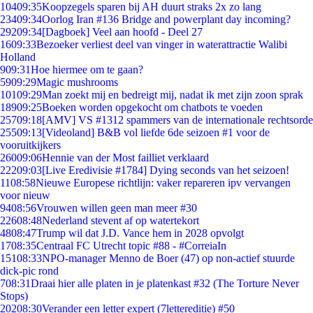
104
09:35
Koopzegels sparen bij AH duurt straks 2x zo lang
234
09:34
Oorlog Iran #136 Bridge and powerplant day incoming?
292
09:34
[Dagboek] Veel aan hoofd - Deel 27
16
09:33
Bezoeker verliest deel van vinger in waterattractie Walibi
Holland
9
09:31
Hoe hiermee om te gaan?
59
09:29
Magic mushrooms
101
09:29
Man zoekt mij en bedreigt mij, nadat ik met zijn zoon sprak
189
09:25
Boeken worden opgekocht om chatbots te voeden
257
09:18
[AMV] VS #1312 spammers van de internationale rechtsorde
255
09:13
[Videoland] B&B vol liefde 6de seizoen #1 voor de
vooruitkijkers
260
09:06
Hennie van der Most failliet verklaard
222
09:03
[Live Eredivisie #1784] Dying seconds van het seizoen!
11
08:58
Nieuwe Europese richtlijn: vaker repareren ipv vervangen
voor nieuw
94
08:56
Vrouwen willen geen man meer #30
226
08:48
Nederland stevent af op watertekort
48
08:47
Trump wil dat J.D. Vance hem in 2028 opvolgt
17
08:35
Centraal FC Utrecht topic #88 - #CorreiaIn
151
08:33
NPO-manager Menno de Boer (47) op non-actief stuurde
dick-pic rond
7
08:31
Draai hier alle platen in je platenkast #32 (The Torture Never
Stops)
202
08:30
Verander een letter expert (7lettereditie) #50