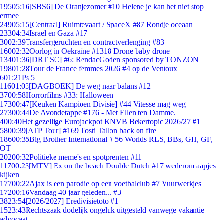
195
05:16
[SBS6] De Oranjezomer #10 Helene je kan het niet stop
ermee
249
05:15
[Centraal] Ruimtevaart / SpaceX #87 Rondje oceaan
233
04:34
Israel en Gaza #17
30
02:39
Transfergeruchten en contractverlenging #83
160
02:32
Oorlog in Oekraïne #1318 Drone baby drone
134
01:36
[DRT SC] #6: RendacGoden sponsored by TONZON
198
01:28
Tour de France femmes 2026 #4 op de Ventoux
6
01:21
Ps 5
116
01:03
[DAGBOEK] De weg naar balans #12
37
00:58
Horrorfilms #33: Halloween
173
00:47
[Keuken Kampioen Divisie] #44 Vitesse mag weg
273
00:44
De Avondetappe #176 - Met Ellen ten Damme.
4
00:40
Het gezellige Eurojackpot KNVB Bekertopic 2026/27 #1
58
00:39
[ATP Tour] #169 Tosti Tallon back on fire
186
00:35
Big Brother International # 56 Worlds RLS, BBs, GH, GF,
OT
202
00:32
Politieke meme's en spotprenten #11
117
00:23
[MTV] Ex on the beach Double Dutch #17 wederom aapjes
kijken
177
00:22
Ajax is een parodie op een voetbalclub #7 Vuurwerkjes
172
00:16
Vandaag 40 jaar geleden... #3
38
23:54
[2026/2027] Eredivisietoto #1
15
23:43
Rechtszaak dodelijk ongeluk uitgesteld vanwege vakantie
advocaat