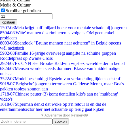
Media & Cultuur
Scrollbar gebruiken
opslaan
15
07/08
Meta krijgt half miljard boete voor mentale schade bij jongeren
85
04/08
'Witte' mannen discrimineren is volgens OM geen enkel
probleem
80
03/08
Spandoek "Bruine mannen naar achteren" in België opeens
wèl racistisch
59
02/08
Familie 16-jarige overweegt aangifte na schuine grappen
Roddelpraat op Zwarte Cross
29
24/07
Ex-CNN-ster Brooke Baldwin wijst ex-wereldleider in bed af
68
24/07
Mensen worden steeds dommer: Klasse van 'middelmatigen'
ontstaat
35
22/07
Model beschuldigt Epstein van verkrachting tijdens celstraf
90
18/07
'Belgische' jongeren terroriseren Galderse Meren, maar Boa's
pakken topless zonnen aan
17
18/07
Chinese peuter (3) komt tientallen kilo's aan na 'mukbang'
video's
16
18/07
Superman denkt dat woke op z'n retour is en dat de
entertainmentsector hier met schaamte op terug gaat kijken
▼ Advertentie door Refinery89