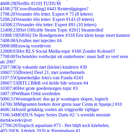
46
08:29
[Netflix #210] TUDUM
41
08:27
[Crowdfunding] #443 Rentestijgingen?
17
08:26
Verander één letter. Expert # 75 (8 letters)
52
08:24
Verander één letter: Expert #143 (9 letters)
145
08:23
Verander één letter: Expert #91 (10 letters)
124
08:23
[Het Officiële Steam Topic #201] Steamrolled
119
08:19
[SBS6] De Bondgenoten #318 Een klein kusje moet kunnen
74
08:08
Afvallen met injecties #4
50
08:08
Eeuwig voortleven
120
08:03
Het RLS Social Media-topic #160 Zonder Kolonel!!
77
08:00
Techniekles verdwijnt uit onderbouw: maar half zo veel uren
als 2007
25
07:58
Op vakantie met (kleine) kinderen #30
106
07:55
[Breien] Deel 21, met zomerbreisels
11
07:55
Opmerkelijke foto's van Funda #243
186
07:53
[RTL] B&B vol liefde 6de seizoen #4
103
07:40
Het grote goedemorgen topic #3
18
07:39
William Orbit overleden
50
06:51
Woningtekort: dus ga je woningen slopen, logisch
147
06:38
Migranten breken door grens naar Ceuta in Spanje,l #10
46
06:34
Jezelf gelukkig voelen als vrijgezelle vijftiger
71
06:34
MODUS Super Series Darts #2: 's werelds mooiste
dartskweekvijver
277
06:26
Tropisch aquarium #73 - Het blijft toch kriebelen.
4
05:26
EK Atletiek 2026 te Birmingham #1