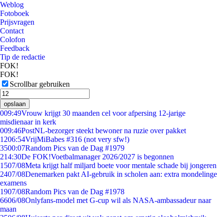
Weblog
Fotoboek
Prijsvragen
Contact
Colofon
Feedback
Tip de redactie
FOK!
FOK!
Scrollbar gebruiken
opslaan
0
09:49
Vrouw krijgt 30 maanden cel voor afpersing 12-jarige
misdienaar in kerk
0
09:46
PostNL-bezorger steekt bewoner na ruzie over pakket
12
06:54
VrijMiBabes #316 (not very sfw!)
35
00:07
Random Pics van de Dag #1979
2
14:30
De FOK!Voetbalmanager 2026/2027 is begonnen
15
07/08
Meta krijgt half miljard boete voor mentale schade bij jongeren
24
07/08
Denemarken pakt AI-gebruik in scholen aan: extra mondelinge
examens
19
07/08
Random Pics van de Dag #1978
66
06/08
Onlyfans-model met G-cup wil als NASA-ambassadeur naar
maan