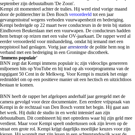
september zijn debuutalbum 'De Zoon'.
Kempi zit momenteel achter de tralies. Hij werd eind vorige maand
door de politierechter in Den Bosch
veroordeeld
tot een jaar
gevangenisstraf wegens verboden vuurwapenbezit en bedreiging.
Kempi bedreigde op 22 maart twee conducteurs in de trein bij station
Eindhoven Beukenlaan met een vuurwapen. De conducteurs hadden
hem betrapt op reizen met een valse OV-jaarkaart. De rapper werd al
eerder veroordeeld voor mishandeling, omdat hij iemand met een
neppistool had geslagen. Vorig jaar
arresteerde
de politie hem nog in
verband met een bedreiging in een Groningse discotheek.
'Immens populair'
BNN zegt dat Kempi immens populair is; zijn videoclips genereren
miljoenen hits op YouTube en hij trad op als voorprogramma van de
rapgigant 50 Cent in de Melkweg. Voor Kempi is muziek het enige
redmiddel om op een positieve manier uit een hectisch en uitzichtloos
bestaan te komen.
BNN heeft de rapper het afgelopen anderhalf jaar geregeld met de
camera gevolgd voor deze documentaire. Een eerdere vrijspraak van
Kempi in de rechtzaal van Den Bosch vormt het begin. Hij gaat aan
het werk. Hij duikt de studio in en werkt intensief aan zijn
debuutalbum. Dit combineert hij met optredens waar hij zijn geld mee
verdient. Maar voor Kempi speelt ondertussen ook zijn leven op de
straat een grote rol. Kempi krijgt dagelijks moeilijke keuzes voor zijn
kiezen. Hij worstelt met zijn leven in een achterstandswijk waar de