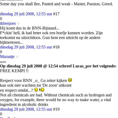
Some day you shall flee, Panted and weak - Master, Passion, Greed.
dinsdag 29 juli 2008, 12:55 uur
#17
0
ikbenjoes
Hij komt dus in de BNN-Bijstand...
F*ckin' hell, ik had beter ook een boefje kunnen worden. Zijn
toekomst nu uitzichtloos. Gun hem een uitzicht op de andere
bijlmertoren...
dinsdag 29 juli 2008, 12:55 uur
#18
0
Maraatje
quote:
Op dinsdag 29 juli 2008 @ 12:54 schreef Lucas_psv het volgende:
FREE KEMPI !!
Respect voor BNN _o_ Ga zeker kijken
kan ook niet wachten tot 'De zoon' uitkomt
en respect omdat...?
Not all chemicals are bad. Without chemicals such as hydrogen and
oxygen, for example, there would be no way to make water, a vital
ingredient in alcoholic drinks
dinsdag 29 juli 2008, 12:55 uur
#19
0