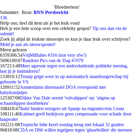
'Bloedserieus'
Submitter:
Bron:
BNN Persbericht
136
Help ons; deel dit item als je het leuk vond
Heb je een hete scoop over een celebrity gespot?
Tip ons dan via de
submit!
Zoek jij altijd de leukste nieuwtjes en kun je daar leuk over schrijven?
Meld je aan als nieuwsposter!
Meest gelezen
63593
06:54
VrijMiBabes #316 (not very sfw!)
56961
00:07
Random Pics van de Dag #1979
1672
13:48
Meer agressie tegen een andersluidende politieke mening,
laat jij je intimideren?
1338
10:12
Trump grijpt weer in op automatisch staatsburgerschap bij
geboorte in VS
1269
11:52
Amsterdams dierenasiel DOA overspoeld met
babykonijntjes
1253
07/08
Dikke Van Dale neemt 'vulvalippen' op: 'stigma op
schaamlippen doorbreken'
1084
18:47
Italië hindert reizigers uit Spanje na migratiecrisis Ceuta
1081
11:46
Kabinet geeft bedrijven geen compensatie voor schade door
laagwater
1022
11:08
Tropische hitte keert zondag terug met lokaal 32 graden
968
18:08
CDA en D66 willen ingrijpen tegen 'gluurbrillen' die mensen