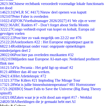
28
23:36
Chinese rechtbank veroordeelt voormalige lokale functionaris
tot dood
146
23:31
[WLR SC #417] Nieuw deel openen was kaputt
19
23:07
Peter Faber is overleden
110
22:45
[FOK!Voetbalmanager 2026/2027] #1 We zijn er weer
90
22:36
ARC Raiders #7 - Don’t forget about Stella Montis
32
22:27
Congo verbiedt export van koper en kobalt, Europa zal
gevolgen voelen
182
22:22
Post hier zo vaak mogelijk om 22:22 uur #76
251
22:20
Asielzoekers #22 : Het Europese migratiepact gaat in
68
22:14
Roddelpraat onder vuur: ongepaste opmerkingen
minderjarigen deel 2
280
22:06
Post hier pas overleden muzikanten #32
18
22:03
Miljarden naar Europese AI-start-ups: Nederland profiteert
flink mee
161
21:54
Via Pecunia - Het geld ligt op straat! #2
81
21:48
Meer dan 40 uur werken.
294
21:43
Het Atletiektopic #72
113
21:37
The Killers #21 Imploding The Mirage Tour
173
21:28
Wat is jullie binnenhuistemperatuur? #81 Horrorzomer
17
21:26
[HBO] Stuart Fails to Save the Universe (Big Bang Theory
spinoff)
143
21:08
Zaken waar je je echt dood aan ergert #17 - Werklui
248
20:58
Afbeeldingen die je gemaakt hebt met AI
Media & Cultuur