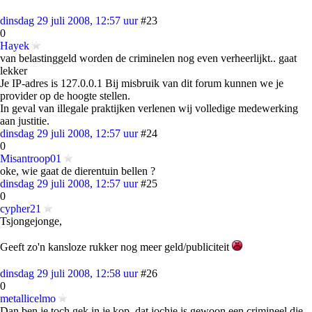
dinsdag 29 juli 2008, 12:57 uur
#23
0
Hayek
van belastinggeld worden de criminelen nog even verheerlijkt.. gaat
lekker
Je IP-adres is 127.0.0.1 Bij misbruik van dit forum kunnen we je
provider op de hoogte stellen.
In geval van illegale praktijken verlenen wij volledige medewerking
aan justitie.
dinsdag 29 juli 2008, 12:57 uur
#24
0
Misantroop01
oke, wie gaat de dierentuin bellen ?
dinsdag 29 juli 2008, 12:57 uur
#25
0
cypher21
Tsjongejonge,
Geeft zo'n kansloze rukker nog meer geld/publiciteit
dinsdag 29 juli 2008, 12:58 uur
#26
0
metallicelmo
Dan ben je toch gek in je kop, dat jochie is gewoon een crimineel die