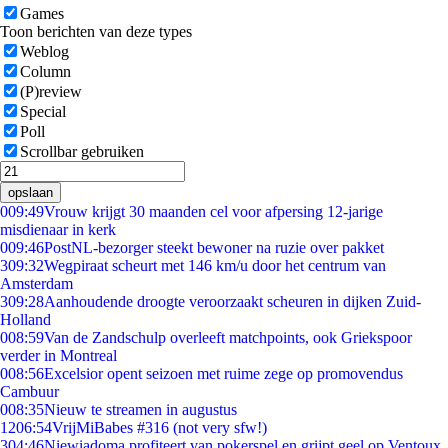
Games
Toon berichten van deze types
Weblog
Column
(P)review
Special
Poll
Scrollbar gebruiken
opslaan
0
09:49
Vrouw krijgt 30 maanden cel voor afpersing 12-jarige
misdienaar in kerk
0
09:46
PostNL-bezorger steekt bewoner na ruzie over pakket
3
09:32
Wegpiraat scheurt met 146 km/u door het centrum van
Amsterdam
3
09:28
Aanhoudende droogte veroorzaakt scheuren in dijken Zuid-
Holland
0
08:59
Van de Zandschulp overleeft matchpoints, ook Griekspoor
verder in Montreal
0
08:56
Excelsior opent seizoen met ruime zege op promovendus
Cambuur
0
08:35
Nieuw te streamen in augustus
12
06:54
VrijMiBabes #316 (not very sfw!)
3
04:46
Niewiadoma profiteert van pokerspel en grijpt geel op Ventoux