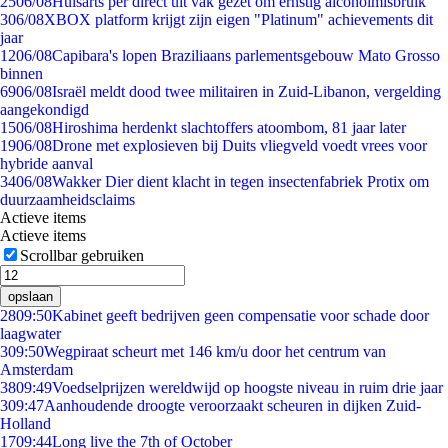
25
06/08
Huisarts per direct uit vak gezet om ernstig alcoholmisbruik
3
06/08
XBOX platform krijgt zijn eigen "Platinum" achievements dit
jaar
12
06/08
Capibara's lopen Braziliaans parlementsgebouw Mato Grosso
binnen
69
06/08
Israël meldt dood twee militairen in Zuid-Libanon, vergelding
aangekondigd
15
06/08
Hiroshima herdenkt slachtoffers atoombom, 81 jaar later
19
06/08
Drone met explosieven bij Duits vliegveld voedt vrees voor
hybride aanval
34
06/08
Wakker Dier dient klacht in tegen insectenfabriek Protix om
duurzaamheidsclaims
Actieve items
Actieve items
Scrollbar gebruiken
opslaan
28
09:50
Kabinet geeft bedrijven geen compensatie voor schade door
laagwater
3
09:50
Wegpiraat scheurt met 146 km/u door het centrum van
Amsterdam
38
09:49
Voedselprijzen wereldwijd op hoogste niveau in ruim drie jaar
3
09:47
Aanhoudende droogte veroorzaakt scheuren in dijken Zuid-
Holland
17
09:44
Long live the 7th of October