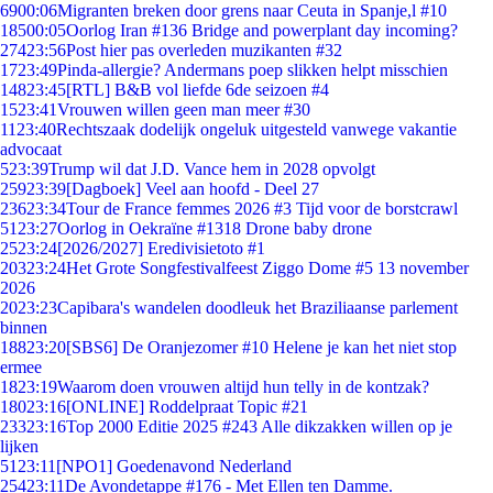
69
00:06
Migranten breken door grens naar Ceuta in Spanje,l #10
185
00:05
Oorlog Iran #136 Bridge and powerplant day incoming?
274
23:56
Post hier pas overleden muzikanten #32
17
23:49
Pinda-allergie? Andermans poep slikken helpt misschien
148
23:45
[RTL] B&B vol liefde 6de seizoen #4
15
23:41
Vrouwen willen geen man meer #30
11
23:40
Rechtszaak dodelijk ongeluk uitgesteld vanwege vakantie
advocaat
5
23:39
Trump wil dat J.D. Vance hem in 2028 opvolgt
259
23:39
[Dagboek] Veel aan hoofd - Deel 27
236
23:34
Tour de France femmes 2026 #3 Tijd voor de borstcrawl
51
23:27
Oorlog in Oekraïne #1318 Drone baby drone
25
23:24
[2026/2027] Eredivisietoto #1
203
23:24
Het Grote Songfestivalfeest Ziggo Dome #5 13 november
2026
20
23:23
Capibara's wandelen doodleuk het Braziliaanse parlement
binnen
188
23:20
[SBS6] De Oranjezomer #10 Helene je kan het niet stop
ermee
18
23:19
Waarom doen vrouwen altijd hun telly in de kontzak?
180
23:16
[ONLINE] Roddelpraat Topic #21
233
23:16
Top 2000 Editie 2025 #243 Alle dikzakken willen op je
lijken
51
23:11
[NPO1] Goedenavond Nederland
254
23:11
De Avondetappe #176 - Met Ellen ten Damme.