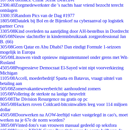
23
06:40
Zorgmedewerkster die 's nachts haar vriend bezocht terecht
ontslagen
33
00:35
Random Pics van de Dag #1977
18
05/08
Datalek bij Bol en de Bijenkorf na cyberaanval op logistiek
partner Ceva
33
05/08
Kind overleden na aanrijding door AH-bestelbus in Dordrecht
6
05/08
Nieuw slachtoffer in kindermisbruikzaak zorgprofessional Jan
B. (66)
3
05/08
Geen Qatar en Abu Dhabi? Dan eindigt Formule 1-seizoen
mogelijk in Europa
5
05/08
Litouwen vindt opnieuw migrantentunnel onder grens met Wit-
Rusland
45
05/08
Progressieve Democraat El-Sayed wint nipt voorverkiezing
Michigan
11
05/08
Accell, moederbedrijf Sparta en Batavus, vraagt uitstel van
betaling aan
5
05/08
Zomervakantieweerbericht: aanhoudend zomers
1
05/08
Vollering de sterkste na lastige heuvelrit
8
05/08
The Division Resurgence nu gratis op pc
36
05/08
Hackers roven Coldcard-bitcoinwallets leeg voor 114 miljoen
dollar
45
05/08
Doorwerken na AOW-leeftijd vaker vastgelegd in cao's, moet
werken na je 67e de norm worden?
38
05/08
Vinted-foto's van vrouwen massaal gedeeld op seksfora