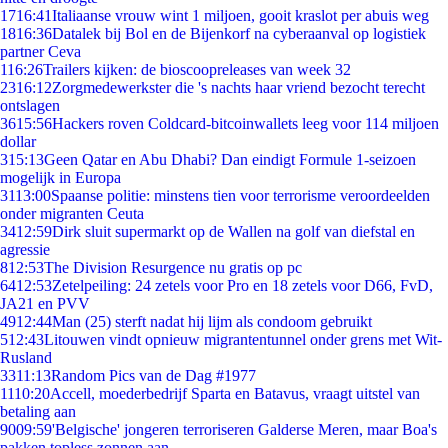
17
16:41
Italiaanse vrouw wint 1 miljoen, gooit kraslot per abuis weg
18
16:36
Datalek bij Bol en de Bijenkorf na cyberaanval op logistiek
partner Ceva
1
16:26
Trailers kijken: de bioscoopreleases van week 32
23
16:12
Zorgmedewerkster die 's nachts haar vriend bezocht terecht
ontslagen
36
15:56
Hackers roven Coldcard-bitcoinwallets leeg voor 114 miljoen
dollar
3
15:13
Geen Qatar en Abu Dhabi? Dan eindigt Formule 1-seizoen
mogelijk in Europa
31
13:00
Spaanse politie: minstens tien voor terrorisme veroordeelden
onder migranten Ceuta
34
12:59
Dirk sluit supermarkt op de Wallen na golf van diefstal en
agressie
8
12:53
The Division Resurgence nu gratis op pc
64
12:53
Zetelpeiling: 24 zetels voor Pro en 18 zetels voor D66, FvD,
JA21 en PVV
49
12:44
Man (25) sterft nadat hij lijm als condoom gebruikt
5
12:43
Litouwen vindt opnieuw migrantentunnel onder grens met Wit-
Rusland
33
11:13
Random Pics van de Dag #1977
11
10:20
Accell, moederbedrijf Sparta en Batavus, vraagt uitstel van
betaling aan
90
09:59
'Belgische' jongeren terroriseren Galderse Meren, maar Boa's
pakken topless zonnen aan