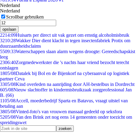
Nederland
Nederland
Scrollbar gebruiken
opslaan
22
14:09
Huisarts per direct uit vak gezet om ernstig alcoholmisbruik
32
10:28
Wakker Dier dient klacht in tegen insectenfabriek Protix om
duurzaamheidsclaims
55
09:33
Waterschappen slaan alarm wegens droogte: Gereedschapskist
leeg
23
06:40
Zorgmedewerkster die 's nachts haar vriend bezocht terecht
ontslagen
18
05/08
Datalek bij Bol en de Bijenkorf na cyberaanval op logistiek
partner Ceva
33
05/08
Kind overleden na aanrijding door AH-bestelbus in Dordrecht
6
05/08
Nieuw slachtoffer in kindermisbruikzaak zorgprofessional Jan
B. (66)
11
05/08
Accell, moederbedrijf Sparta en Batavus, vraagt uitstel van
betaling aan
38
05/08
Vinted-foto's van vrouwen massaal gedeeld op seksfora
52
05/08
Van den Brink zet nog eens 14 gemeenten onder toezicht om
spreidingswet