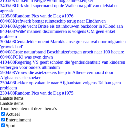
21
05/08
Tanken in België wordt nóg aantrekkelijker
34
05/08
Dirk sluit supermarkt op de Wallen na golf van diefstal en
agressie
12
05/08
Random Pics van de Dag #1976
6
04/08
Kraftwerk brengt ruimteschip terug naar Eindhoven
20
04/08
Apple vecht Britse eis tot inbouwen backdoor in iCloud aan
84
04/08
'Witte' mannen discrimineren is volgens OM geen enkel
probleem
30
04/08
Ceuta-leider noemt Marokkaanse grensaanval door migranten
'gruweldaad'
6
04/08
Grote natuurbrand Boschhuizerbergen groeit naar 100 hectare
6
04/08
FOK! was even down
41
04/08
Regering VS geeft scholen die 'genderidentiteit' van kinderen
verbergen voor ouders ultimatum
59
04/08
Vrouw die asielzoekers hielp in Athene vermoord door
Afghaanse asielzoeker
25
04/08
Lekker op vakantie naar Afghanistan volgens Taliban geen
probleem
23
04/08
Random Pics van de Dag #1975
Laatste items
Laatste items
Toon berichten uit deze thema's
Actueel
Entertainment
Sport