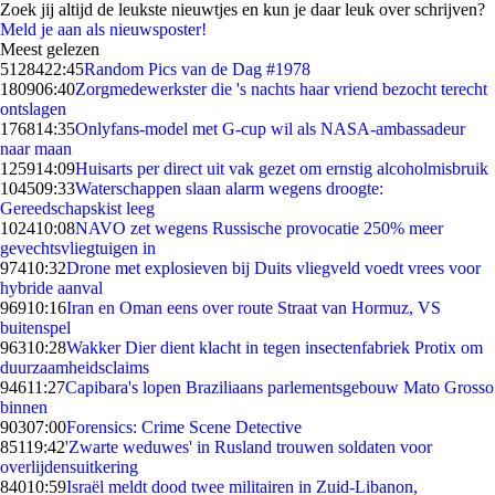
Zoek jij altijd de leukste nieuwtjes en kun je daar leuk over schrijven?
Meld je aan als nieuwsposter!
Meest gelezen
51284
22:45
Random Pics van de Dag #1978
1809
06:40
Zorgmedewerkster die 's nachts haar vriend bezocht terecht
ontslagen
1768
14:35
Onlyfans-model met G-cup wil als NASA-ambassadeur
naar maan
1259
14:09
Huisarts per direct uit vak gezet om ernstig alcoholmisbruik
1045
09:33
Waterschappen slaan alarm wegens droogte:
Gereedschapskist leeg
1024
10:08
NAVO zet wegens Russische provocatie 250% meer
gevechtsvliegtuigen in
974
10:32
Drone met explosieven bij Duits vliegveld voedt vrees voor
hybride aanval
969
10:16
Iran en Oman eens over route Straat van Hormuz, VS
buitenspel
963
10:28
Wakker Dier dient klacht in tegen insectenfabriek Protix om
duurzaamheidsclaims
946
11:27
Capibara's lopen Braziliaans parlementsgebouw Mato Grosso
binnen
903
07:00
Forensics: Crime Scene Detective
851
19:42
'Zwarte weduwes' in Rusland trouwen soldaten voor
overlijdensuitkering
840
10:59
Israël meldt dood twee militairen in Zuid-Libanon,