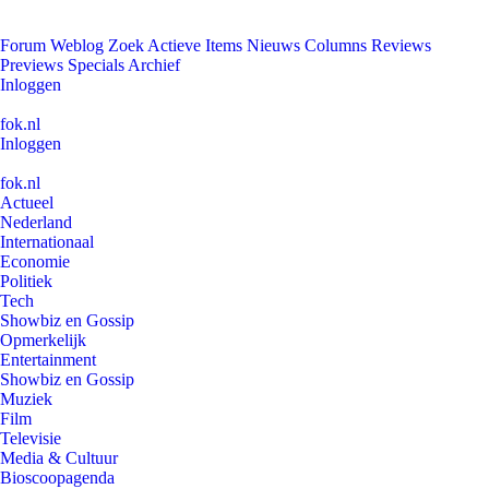
Forum
Weblog
Zoek
Actieve Items
Nieuws
Columns
Reviews
Previews
Specials
Archief
Inloggen
fok.nl
Inloggen
fok.nl
Actueel
Nederland
Internationaal
Economie
Politiek
Tech
Showbiz en Gossip
Opmerkelijk
Entertainment
Showbiz en Gossip
Muziek
Film
Televisie
Media & Cultuur
Bioscoopagenda