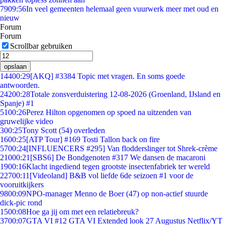
79
09:56
In veel gemeenten helemaal geen vuurwerk meer met oud en
nieuw
Forum
Forum
Scrollbar gebruiken
opslaan
144
00:29
[AKQ] #3384 Topic met vragen. En soms goede
antwoorden.
242
00:28
Totale zonsverduistering 12-08-2026 (Groenland, IJsland en
Spanje) #1
51
00:26
Perez Hilton opgenomen op spoed na uitzenden van
gruwelijke video
3
00:25
Tony Scott (54) overleden
16
00:25
[ATP Tour] #169 Tosti Tallon back on fire
57
00:24
[INFLUENCERS #295] Van flodderslinger tot Shrek-crème
210
00:21
[SBS6] De Bondgenoten #317 We dansen de macaroni
19
00:16
Klacht ingediend tegen grootste insectenfabriek ter wereld
227
00:11
[Videoland] B&B vol liefde 6de seizoen #1 voor de
vooruitkijkers
98
00:09
NPO-manager Menno de Boer (47) op non-actief stuurde
dick-pic rond
15
00:08
Hoe ga jij om met een relatiebreuk?
37
00:07
GTA VI #12 GTA VI Extended look 27 Augustus Netflix/YT