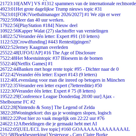
217
23:10
[AMV] VS #1312 spammers van de internationale rechtsorde
49
23:01
Het grote dagelijkse Trump nieuws topic #31
76
23:01
[FOK!Voetbalmanager 2026/2027] #1 We zijn er weer
79
22:59
Meer dan 40 uur werken.
179
22:56
[PlayStation #184] Nieuw deel
109
22:56
Kapper Walat (27) slachtoffer van vernielingen
140
22:52
Verander één letter: Expert #91 (10 letters)
11
22:52
[Crowdfunding] #443 Rentestijgingen?
60
22:52
Jerney Kaagman overleden
255
22:48
[UFO/UAP] #16 The Age of Disclosure
75
22:48
Het Moestuintopic #37 Bloesem in de bomen
55
22:46
[Netflix Games] #1
267
22:44
Banken met hoge rente topic #95 - Dichter naar de 0
47
22:42
Verander één letter: Expert #143 (9 letters)
11
22:40
Levenslang voor man die inreed op betogers in München
197
22:35
Verander een letter expert (7lettereditie) #50
12
22:30
Verander één letter. Expert # 75 (8 letters)
195
22:29
[Conference League Donderdag 20:00 uur] Ajax -
Shelbourne FC #2
43
22:28
[Nintendo & Sony] The Legend of Zelda
38
22:28
Woningtekort: dus ga je woningen slopen, logisch
180
22:22
Post hier zo vaak mogelijk om 22:22 uur #76
246
22:12
Afbeeldingen die je gemaakt hebt met AI
216
22:05
[UEL/ECL live topic] #160 GOAAAAAAAAAAAAAL
5
21:58
[Boekbespreking] Yesteryear - Caro Claire Burke