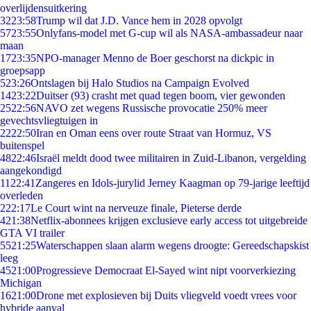
overlijdensuitkering
32
23:58
Trump wil dat J.D. Vance hem in 2028 opvolgt
57
23:55
Onlyfans-model met G-cup wil als NASA-ambassadeur naar
maan
17
23:35
NPO-manager Menno de Boer geschorst na dickpic in
groepsapp
5
23:26
Ontslagen bij Halo Studios na Campaign Evolved
14
23:22
Duitser (93) crasht met quad tegen boom, vier gewonden
25
22:56
NAVO zet wegens Russische provocatie 250% meer
gevechtsvliegtuigen in
22
22:50
Iran en Oman eens over route Straat van Hormuz, VS
buitenspel
48
22:46
Israël meldt dood twee militairen in Zuid-Libanon, vergelding
aangekondigd
11
22:41
Zangeres en Idols-jurylid Jerney Kaagman op 79-jarige leeftijd
overleden
2
22:17
Le Court wint na nerveuze finale, Pieterse derde
4
21:38
Netflix-abonnees krijgen exclusieve early access tot uitgebreide
GTA VI trailer
55
21:25
Waterschappen slaan alarm wegens droogte: Gereedschapskist
leeg
45
21:00
Progressieve Democraat El-Sayed wint nipt voorverkiezing
Michigan
16
21:00
Drone met explosieven bij Duits vliegveld voedt vrees voor
hybride aanval