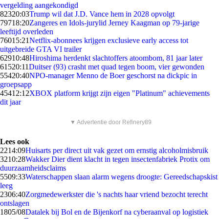
vergelding aangekondigd
823
20:03
Trump wil dat J.D. Vance hem in 2028 opvolgt
797
18:20
Zangeres en Idols-jurylid Jerney Kaagman op 79-jarige
leeftijd overleden
760
15:21
Netflix-abonnees krijgen exclusieve early access tot
uitgebreide GTA VI trailer
629
10:48
Hiroshima herdenkt slachtoffers atoombom, 81 jaar later
615
20:11
Duitser (93) crasht met quad tegen boom, vier gewonden
554
20:40
NPO-manager Menno de Boer geschorst na dickpic in
groepsapp
454
12:12
XBOX platform krijgt zijn eigen "Platinum" achievements
dit jaar
▼ Advertentie door Refinery89
Lees ook
22
14:09
Huisarts per direct uit vak gezet om ernstig alcoholmisbruik
32
10:28
Wakker Dier dient klacht in tegen insectenfabriek Protix om
duurzaamheidsclaims
55
09:33
Waterschappen slaan alarm wegens droogte: Gereedschapskist
leeg
23
06:40
Zorgmedewerkster die 's nachts haar vriend bezocht terecht
ontslagen
18
05/08
Datalek bij Bol en de Bijenkorf na cyberaanval op logistiek