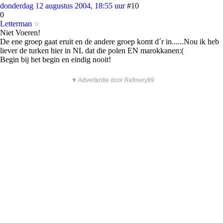
donderdag 12 augustus 2004, 18:55 uur
#10
0
Letterman
Niet Voeren!
De ene groep gaat eruit en de andere groep komt d´r in......Nou ik heb
liever de turken hier in NL dat die polen EN marokkanen:(
Begin bij het begin en eindig nooit!
▼ Advertentie door Refinery89