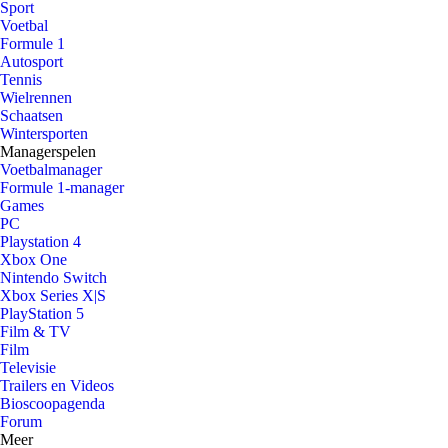
Sport
Voetbal
Formule 1
Autosport
Tennis
Wielrennen
Schaatsen
Wintersporten
Managerspelen
Voetbalmanager
Formule 1-manager
Games
PC
Playstation 4
Xbox One
Nintendo Switch
Xbox Series X|S
PlayStation 5
Film & TV
Film
Televisie
Trailers en Videos
Bioscoopagenda
Forum
Meer