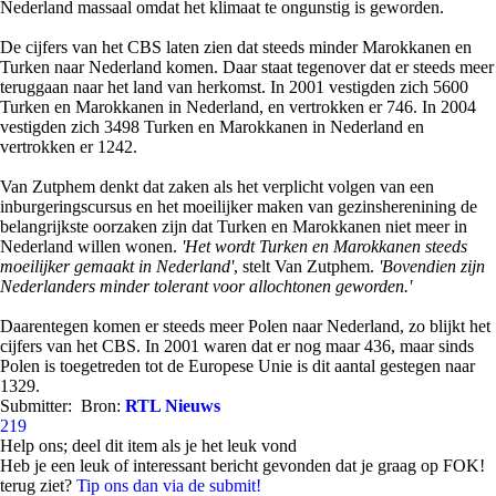
Nederland massaal omdat het klimaat te ongunstig is geworden.
De cijfers van het CBS laten zien dat steeds minder Marokkanen en
Turken naar Nederland komen. Daar staat tegenover dat er steeds meer
teruggaan naar het land van herkomst. In 2001 vestigden zich 5600
Turken en Marokkanen in Nederland, en vertrokken er 746. In 2004
vestigden zich 3498 Turken en Marokkanen in Nederland en
vertrokken er 1242.
Van Zutphem denkt dat zaken als het verplicht volgen van een
inburgeringscursus en het moeilijker maken van gezinsherenining de
belangrijkste oorzaken zijn dat Turken en Marokkanen niet meer in
Nederland willen wonen.
'Het wordt Turken en Marokkanen steeds
moeilijker gemaakt in Nederland'
, stelt Van Zutphem.
'Bovendien zijn
Nederlanders minder tolerant voor allochtonen geworden.'
Daarentegen komen er steeds meer Polen naar Nederland, zo blijkt het
cijfers van het CBS. In 2001 waren dat er nog maar 436, maar sinds
Polen is toegetreden tot de Europese Unie is dit aantal gestegen naar
1329.
Submitter:
Bron:
RTL Nieuws
219
Help ons; deel dit item als je het leuk vond
Heb je een leuk of interessant bericht gevonden dat je graag op FOK!
terug ziet?
Tip ons dan via de submit!