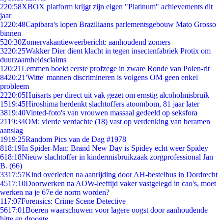
2
20:58
XBOX platform krijgt zijn eigen "Platinum" achievements dit
jaar
12
20:48
Capibara's lopen Braziliaans parlementsgebouw Mato Grosso
binnen
5
20:30
Zomervakantieweerbericht: aanhoudend zomers
32
20:25
Wakker Dier dient klacht in tegen insectenfabriek Protix om
duurzaamheidsclaims
1
20:21
Lemmen boekt eerste profzege in zware Ronde van Polen-rit
84
20:21
'Witte' mannen discrimineren is volgens OM geen enkel
probleem
22
20:05
Huisarts per direct uit vak gezet om ernstig alcoholmisbruik
15
19:45
Hiroshima herdenkt slachtoffers atoombom, 81 jaar later
38
19:40
Vinted-foto's van vrouwen massaal gedeeld op seksfora
21
19:34
OM: vierde verdachte (18) vast op verdenking van beramen
aanslag
19
19:25
Random Pics van de Dag #1978
8
18:19
In Spider-Man: Brand New Day is Spidey echt weer Spidey
6
18:18
Nieuw slachtoffer in kindermisbruikzaak zorgprofessional Jan
B. (66)
33
17:57
Kind overleden na aanrijding door AH-bestelbus in Dordrecht
45
17:10
Doorwerken na AOW-leeftijd vaker vastgelegd in cao's, moet
werken na je 67e de norm worden?
1
17:07
Forensics: Crime Scene Detective
56
17:01
Boeren waarschuwen voor lagere oogst door aanhoudende
hitte en droogte