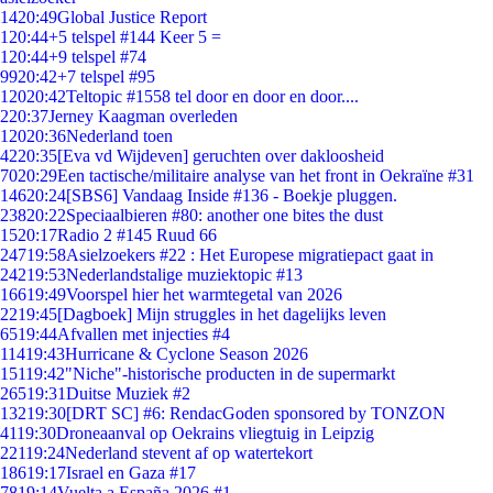
14
20:49
Global Justice Report
1
20:44
+5 telspel #144 Keer 5 =
1
20:44
+9 telspel #74
99
20:42
+7 telspel #95
120
20:42
Teltopic #1558 tel door en door en door....
2
20:37
Jerney Kaagman overleden
120
20:36
Nederland toen
42
20:35
[Eva vd Wijdeven] geruchten over dakloosheid
70
20:29
Een tactische/militaire analyse van het front in Oekraïne #31
146
20:24
[SBS6] Vandaag Inside #136 - Boekje pluggen.
238
20:22
Speciaalbieren #80: another one bites the dust
15
20:17
Radio 2 #145 Ruud 66
247
19:58
Asielzoekers #22 : Het Europese migratiepact gaat in
242
19:53
Nederlandstalige muziektopic #13
166
19:49
Voorspel hier het warmtegetal van 2026
22
19:45
[Dagboek] Mijn struggles in het dagelijks leven
65
19:44
Afvallen met injecties #4
114
19:43
Hurricane & Cyclone Season 2026
151
19:42
"Niche"-historische producten in de supermarkt
265
19:31
Duitse Muziek #2
132
19:30
[DRT SC] #6: RendacGoden sponsored by TONZON
41
19:30
Droneaanval op Oekrains vliegtuig in Leipzig
221
19:24
Nederland stevent af op watertekort
186
19:17
Israel en Gaza #17
78
19:14
Vuelta a España 2026 #1