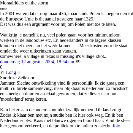
Moraalriders on the storm
quote:
In 2001 waren dat er nog maar 436, maar sinds Polen is toegetreden tot
de Europese Unie is dit aantal gestegen naar 1329.
Dat was dus een argument voor mij om Polen niet toe te laten.
Wat krijg je namelijk nu, veel polen gaan voor het minimumloon
werken in de landbouw etc. En nederlanders in de lagere klassen
kunnen niet meer aan het werk komen == Meer kosten voor de staat
omdat die weer uitkeringen gaan vangen.
somewhere, a village in texas is missing it's village idiot...
donderdag 12 augustus 2004, 18:54 uur
#9
0
Yi-Long
Snorloze Zeiksnor
Jammer. Slechte ontwikkeling vind ik persoonlijk. Ik zie graag een
multi-culturele samenleving, maar blijkbaar is nederland zo racistisch
en smerig en duur en asociaal geworden, dat ze liever naar hun
'moederland' terug keren.
Kan het ze aan de andere kant niet kwalijk nemen. Dit land zuigt.
Zodra ik klaar ben met mijn studie ben ik hier ook weg. En ik ben
Nederlander btw. Kaas met blauwe ogen en blond haar. Vind de sfeer
hier gewoon verkeerd, en de politiek om te huilen zo slecht.
foto