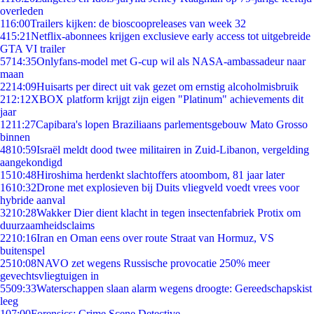
overleden
1
16:00
Trailers kijken: de bioscoopreleases van week 32
4
15:21
Netflix-abonnees krijgen exclusieve early access tot uitgebreide
GTA VI trailer
57
14:35
Onlyfans-model met G-cup wil als NASA-ambassadeur naar
maan
22
14:09
Huisarts per direct uit vak gezet om ernstig alcoholmisbruik
2
12:12
XBOX platform krijgt zijn eigen "Platinum" achievements dit
jaar
12
11:27
Capibara's lopen Braziliaans parlementsgebouw Mato Grosso
binnen
48
10:59
Israël meldt dood twee militairen in Zuid-Libanon, vergelding
aangekondigd
15
10:48
Hiroshima herdenkt slachtoffers atoombom, 81 jaar later
16
10:32
Drone met explosieven bij Duits vliegveld voedt vrees voor
hybride aanval
32
10:28
Wakker Dier dient klacht in tegen insectenfabriek Protix om
duurzaamheidsclaims
22
10:16
Iran en Oman eens over route Straat van Hormuz, VS
buitenspel
25
10:08
NAVO zet wegens Russische provocatie 250% meer
gevechtsvliegtuigen in
55
09:33
Waterschappen slaan alarm wegens droogte: Gereedschapskist
leeg
1
07:00
Forensics: Crime Scene Detective