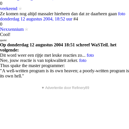
0
veekeend
Ze komen nog altijd massaler hierheen dan dat ze daarheen gaan
foto
donderdag 12 augustus 2004, 18:52 uur
#4
0
Nexxennium
Cool!
quote:
Op donderdag 12 augustus 2004 18:51 schreef WaSTeiL het
volgende:
Dit word weer een rijtje met leuke reacties zo...
foto
Nee, jouw reactie is van topkwaliteit zeker.
foto
Thus spake the master programmer:
"A well-written program is its own heaven; a poorly-written program is
its own hell.''
▼ Advertentie door Refinery89