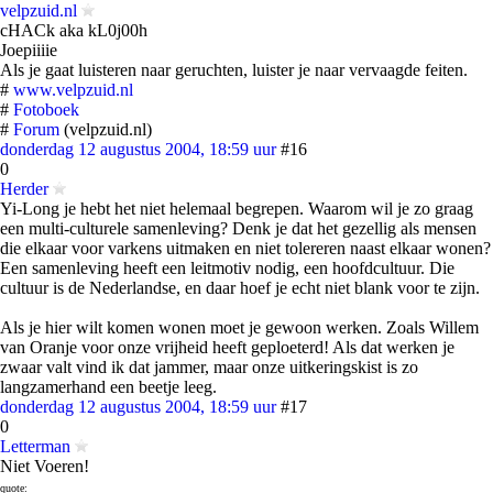
velpzuid.nl
cHACk aka kL0j00h
Joepiiiie
Als je gaat luisteren naar geruchten, luister je naar vervaagde feiten.
#
www.velpzuid.nl
#
Fotoboek
#
Forum
(velpzuid.nl)
donderdag 12 augustus 2004, 18:59 uur
#16
0
Herder
Yi-Long je hebt het niet helemaal begrepen. Waarom wil je zo graag
een multi-culturele samenleving? Denk je dat het gezellig als mensen
die elkaar voor varkens uitmaken en niet tolereren naast elkaar wonen?
Een samenleving heeft een leitmotiv nodig, een hoofdcultuur. Die
cultuur is de Nederlandse, en daar hoef je echt niet blank voor te zijn.
Als je hier wilt komen wonen moet je gewoon werken. Zoals Willem
van Oranje voor onze vrijheid heeft geploeterd! Als dat werken je
zwaar valt vind ik dat jammer, maar onze uitkeringskist is zo
langzamerhand een beetje leeg.
donderdag 12 augustus 2004, 18:59 uur
#17
0
Letterman
Niet Voeren!
quote: