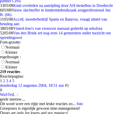
partner Ceva
33
05/08
Kind overleden na aanrijding door AH-bestelbus in Dordrecht
6
05/08
Nieuw slachtoffer in kindermisbruikzaak zorgprofessional Jan
B. (66)
11
05/08
Accell, moederbedrijf Sparta en Batavus, vraagt uitstel van
betaling aan
38
05/08
Vinted-foto's van vrouwen massaal gedeeld op seksfora
52
05/08
Van den Brink zet nog eens 14 gemeenten onder toezicht om
spreidingswet
Font-grootte:
Normaal
Kleiner
regelhoogte :
Normaal
Kleiner
219 reacties
Reactiepagina:
1
2
3
4
5
donderdag 12 augustus 2004, 18:51 uur
#1
0
WaSTeiL
geele sneeuw....
Dit word weer een rijtje met leuke reacties zo...
foto
Groepssex is eigenlijk gewoon time-management!
Drugs are only for losers and sex maniacs!