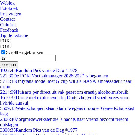
Weblog
Fotoboek
Prijsvragen
Contact
Colofon
Feedback
Tip de redactie
FOK!
FOK!
Scrollbar gebruiken
opslaan
19
22:45
Random Pics van de Dag #1978
2
21:30
De FOK!Voetbalmanager 2026/2027 is begonnen
57
14:35
Onlyfans-model met G-cup wil als NASA-ambassadeur naar
maan
22
14:09
Huisarts per direct uit vak gezet om ernstig alcoholmisbruik
16
10:32
Drone met explosieven bij Duits vliegveld voedt vrees voor
hybride aanval
55
09:33
Waterschappen slaan alarm wegens droogte: Gereedschapskist
leeg
23
06:40
Zorgmedewerkster die 's nachts haar vriend bezocht terecht
ontslagen
33
00:35
Random Pics van de Dag #1977