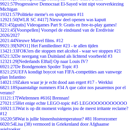
99
21:57
Progressieve Democraat El-Sayed wint nipt voorverkiezing
Michigan
193
21:57
Politieke meme's en spotprenten #11
129
21:50
[WLR SC #417] Nieuw deel openen was kaputt
8
21:45
[gratis] Videogames Part 9: Gratis en free-to-play games!
32
21:45
[Voorspellen] Voorspel de eindstand van de Eredivisie
2026/2027
20
21:44
Nieuwe Marvel films. #12
99
21:39
[NPO1] Het Familiediner #23 - te allen tijden
134
21:33
FOK!ers die stoppen met alcohol - waar we stoppen #21
65
21:32
De neergang van Duitsland als lichtend voorbeeld #3
123
21:29
[Nederlands Elftal] Op naar Louis IV?
69
21:27
De Bondgenoten Spoiler Topic #3
83
21:25
UEFA kondigt boycot van FIFA-competities aan vanwege
plan Infantino
140
21:19
Zaken waar je je echt dood aan ergert #17 - Werklui
68
21:18
Spaanstalige nummers #34 A que calor nos pasaremos por el
verano?
111
21:17
[Wielrennen #616] Brennan!
270
21:15
Het enige echte LEGO-topic #45 LEGOOOOOOOOOOO
169
21:13
Wat is op dit moment volgens jou de meest irritante reclame?
#12
162
20:58
Wat is jullie binnenhuistemperatuur? #81 Horrorzomer
60
20:54
Lisa (38) vermoord in Griekenland door Afghaanse
asielzoeker