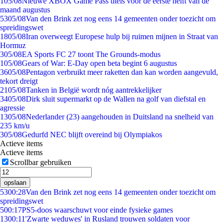
1
05/08
Nieuwe XBOX Game Pass titels voor de eerste helft van de
maand augustus
53
05/08
Van den Brink zet nog eens 14 gemeenten onder toezicht om
spreidingswet
18
05/08
Iran overweegt Europese hulp bij ruimen mijnen in Straat van
Hormuz
3
05/08
EA Sports FC 27 toont The Grounds-modus
1
05/08
Gears of War: E-Day open beta begint 6 augustus
36
05/08
Pentagon verbruikt meer raketten dan kan worden aangevuld,
tekort dreigt
21
05/08
Tanken in België wordt nóg aantrekkelijker
34
05/08
Dirk sluit supermarkt op de Wallen na golf van diefstal en
agressie
13
05/08
Nederlander (23) aangehouden in Duitsland na snelheid van
235 km/u
3
05/08
Gedurfd NEC blijft overeind bij Olympiakos
Actieve items
Actieve items
Scrollbar gebruiken
opslaan
53
00:28
Van den Brink zet nog eens 14 gemeenten onder toezicht om
spreidingswet
5
00:17
PS5-doos waarschuwt voor einde fysieke games
13
00:11
'Zwarte weduwes' in Rusland trouwen soldaten voor