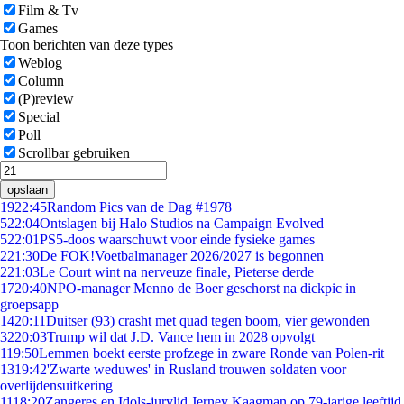
Film & Tv
Games
Toon berichten van deze types
Weblog
Column
(P)review
Special
Poll
Scrollbar gebruiken
opslaan
19
22:45
Random Pics van de Dag #1978
5
22:04
Ontslagen bij Halo Studios na Campaign Evolved
5
22:01
PS5-doos waarschuwt voor einde fysieke games
2
21:30
De FOK!Voetbalmanager 2026/2027 is begonnen
2
21:03
Le Court wint na nerveuze finale, Pieterse derde
17
20:40
NPO-manager Menno de Boer geschorst na dickpic in
groepsapp
14
20:11
Duitser (93) crasht met quad tegen boom, vier gewonden
32
20:03
Trump wil dat J.D. Vance hem in 2028 opvolgt
1
19:50
Lemmen boekt eerste profzege in zware Ronde van Polen-rit
13
19:42
'Zwarte weduwes' in Rusland trouwen soldaten voor
overlijdensuitkering
11
18:20
Zangeres en Idols-jurylid Jerney Kaagman op 79-jarige leeftijd