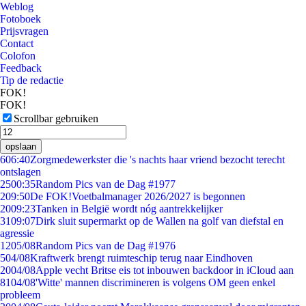
Weblog
Fotoboek
Prijsvragen
Contact
Colofon
Feedback
Tip de redactie
FOK!
FOK!
Scrollbar gebruiken
opslaan
6
06:40
Zorgmedewerkster die 's nachts haar vriend bezocht terecht
ontslagen
25
00:35
Random Pics van de Dag #1977
2
09:50
De FOK!Voetbalmanager 2026/2027 is begonnen
20
09:23
Tanken in België wordt nóg aantrekkelijker
31
09:07
Dirk sluit supermarkt op de Wallen na golf van diefstal en
agressie
12
05/08
Random Pics van de Dag #1976
5
04/08
Kraftwerk brengt ruimteschip terug naar Eindhoven
20
04/08
Apple vecht Britse eis tot inbouwen backdoor in iCloud aan
81
04/08
'Witte' mannen discrimineren is volgens OM geen enkel
probleem