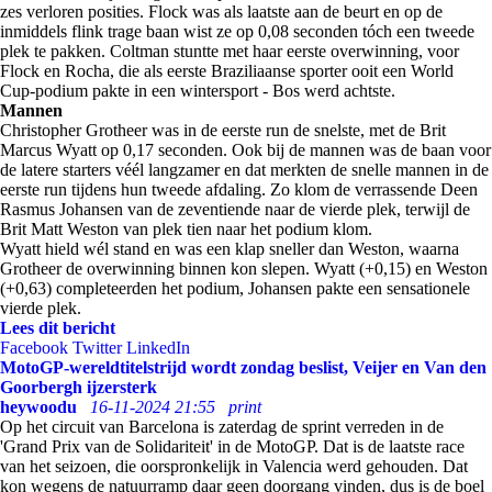
zes verloren posities. Flock was als laatste aan de beurt en op de
inmiddels flink trage baan wist ze op 0,08 seconden tóch een tweede
plek te pakken. Coltman stuntte met haar eerste overwinning, voor
Flock en Rocha, die als eerste Braziliaanse sporter ooit een World
Cup-podium pakte in een wintersport - Bos werd achtste.
Mannen
Christopher Grotheer was in de eerste run de snelste, met de Brit
Marcus Wyatt op 0,17 seconden. Ook bij de mannen was de baan voor
de latere starters véél langzamer en dat merkten de snelle mannen in de
eerste run tijdens hun tweede afdaling. Zo klom de verrassende Deen
Rasmus Johansen van de zeventiende naar de vierde plek, terwijl de
Brit Matt Weston van plek tien naar het podium klom.
Wyatt hield wél stand en was een klap sneller dan Weston, waarna
Grotheer de overwinning binnen kon slepen. Wyatt (+0,15) en Weston
(+0,63) completeerden het podium, Johansen pakte een sensationele
vierde plek.
Lees dit bericht
Facebook
Twitter
LinkedIn
MotoGP-wereldtitelstrijd wordt zondag beslist, Veijer en Van den
Goorbergh ijzersterk
heywoodu
16-11-2024 21:55
print
Op het circuit van Barcelona is zaterdag de sprint verreden in de
'Grand Prix van de Solidariteit' in de MotoGP. Dat is de laatste race
van het seizoen, die oorspronkelijk in Valencia werd gehouden. Dat
kon wegens de natuurramp daar geen doorgang vinden, dus is de boel