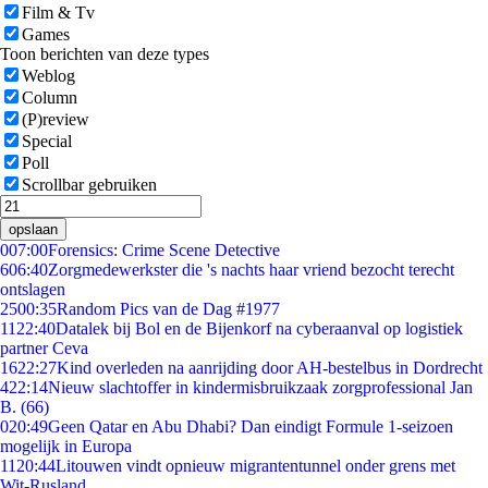
Film & Tv
Games
Toon berichten van deze types
Weblog
Column
(P)review
Special
Poll
Scrollbar gebruiken
opslaan
0
07:00
Forensics: Crime Scene Detective
6
06:40
Zorgmedewerkster die 's nachts haar vriend bezocht terecht
ontslagen
25
00:35
Random Pics van de Dag #1977
11
22:40
Datalek bij Bol en de Bijenkorf na cyberaanval op logistiek
partner Ceva
16
22:27
Kind overleden na aanrijding door AH-bestelbus in Dordrecht
4
22:14
Nieuw slachtoffer in kindermisbruikzaak zorgprofessional Jan
B. (66)
0
20:49
Geen Qatar en Abu Dhabi? Dan eindigt Formule 1-seizoen
mogelijk in Europa
11
20:44
Litouwen vindt opnieuw migrantentunnel onder grens met
Wit-Rusland