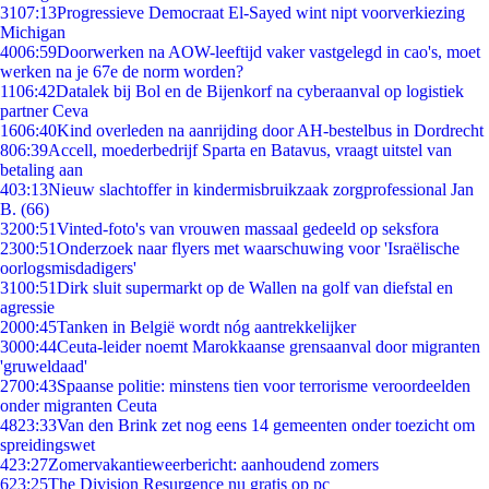
31
07:13
Progressieve Democraat El-Sayed wint nipt voorverkiezing
Michigan
40
06:59
Doorwerken na AOW-leeftijd vaker vastgelegd in cao's, moet
werken na je 67e de norm worden?
11
06:42
Datalek bij Bol en de Bijenkorf na cyberaanval op logistiek
partner Ceva
16
06:40
Kind overleden na aanrijding door AH-bestelbus in Dordrecht
8
06:39
Accell, moederbedrijf Sparta en Batavus, vraagt uitstel van
betaling aan
4
03:13
Nieuw slachtoffer in kindermisbruikzaak zorgprofessional Jan
B. (66)
32
00:51
Vinted-foto's van vrouwen massaal gedeeld op seksfora
23
00:51
Onderzoek naar flyers met waarschuwing voor 'Israëlische
oorlogsmisdadigers'
31
00:51
Dirk sluit supermarkt op de Wallen na golf van diefstal en
agressie
20
00:45
Tanken in België wordt nóg aantrekkelijker
30
00:44
Ceuta-leider noemt Marokkaanse grensaanval door migranten
'gruweldaad'
27
00:43
Spaanse politie: minstens tien voor terrorisme veroordeelden
onder migranten Ceuta
48
23:33
Van den Brink zet nog eens 14 gemeenten onder toezicht om
spreidingswet
4
23:27
Zomervakantieweerbericht: aanhoudend zomers
6
23:25
The Division Resurgence nu gratis op pc