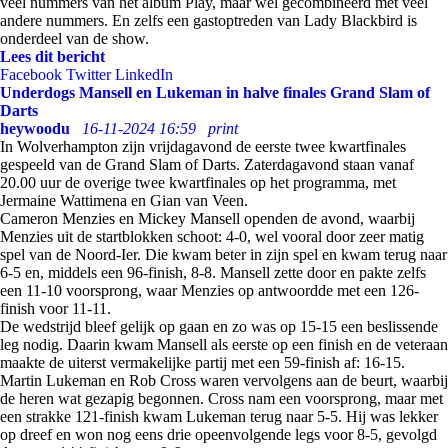
veel nummers van het album Play, maar wel gecombineerd met veel
andere nummers. En zelfs een gastoptreden van Lady Blackbird is
onderdeel van de show.
Lees dit bericht
Facebook
Twitter
LinkedIn
Underdogs Mansell en Lukeman in halve finales Grand Slam of
Darts
heywoodu
16-11-2024 16:59
print
In Wolverhampton zijn vrijdagavond de eerste twee kwartfinales
gespeeld van de Grand Slam of Darts. Zaterdagavond staan vanaf
20.00 uur de overige twee kwartfinales op het programma, met
Jermaine Wattimena en Gian van Veen.
Cameron Menzies en Mickey Mansell openden de avond, waarbij
Menzies uit de startblokken schoot: 4-0, wel vooral door zeer matig
spel van de Noord-Ier. Die kwam beter in zijn spel en kwam terug naar
6-5 en, middels een 96-finish, 8-8. Mansell zette door en pakte zelfs
een 11-10 voorsprong, waar Menzies op antwoordde met een 126-
finish voor 11-11.
De wedstrijd bleef gelijk op gaan en zo was op 15-15 een beslissende
leg nodig. Daarin kwam Mansell als eerste op een finish en de veteraan
maakte de uiterst vermakelijke partij met een 59-finish af: 16-15.
Martin Lukeman en Rob Cross waren vervolgens aan de beurt, waarbij
de heren wat gezapig begonnen. Cross nam een voorsprong, maar met
een strakke 121-finish kwam Lukeman terug naar 5-5. Hij was lekker
op dreef en won nog eens drie opeenvolgende legs voor 8-5, gevolgd