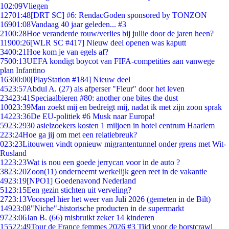
1
02:09
Vliegen
127
01:48
[DRT SC] #6: RendacGoden sponsored by TONZON
169
01:08
Vandaag 40 jaar geleden... #3
21
00:28
Hoe veranderde rouw/verlies bij jullie door de jaren heen?
119
00:26
[WLR SC #417] Nieuw deel openen was kaputt
34
00:21
Hoe kom je van egels af?
75
00:13
UEFA kondigt boycot van FIFA-competities aan vanwege
plan Infantino
163
00:00
[PlayStation #184] Nieuw deel
45
23:57
Abdul A. (27) als afperser "Fleur" door het leven
234
23:41
Speciaalbieren #80: another one bites the dust
100
23:39
Man zoekt mij en bedreigt mij, nadat ik met zijn zoon sprak
142
23:36
De EU-politiek #6 Musk naar Europa!
59
23:29
30 asielzoekers kosten 1 miljoen in hotel centrum Haarlem
2
23:24
Hoe ga jij om met een relatiebreuk?
0
23:23
Litouwen vindt opnieuw migrantentunnel onder grens met Wit-
Rusland
12
23:23
Wat is nou een goede jerrycan voor in de auto ?
38
23:20
Zoon(11) onderneemt werkelijk geen reet in de vakantie
49
23:19
[NPO1] Goedenavond Nederland
51
23:15
Een gezin stichten uit verveling?
27
23:13
Voorspel hier het weer van Juli 2026 (gemeten in de Bilt)
149
23:08
"Niche"-historische producten in de supermarkt
97
23:06
Jan B. (66) misbruikt zeker 14 kinderen
155
22:49
Tour de France femmes 2026 #3 Tijd voor de borstcrawl