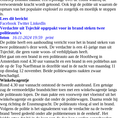
verwoestende kracht wordt getoond. Ook legt de politie uit waarom de
opmars van het populaire explosief zo zorgelijk en moeilijk te stoppen
is.
Lees dit bericht
Facebook
Twitter
LinkedIn
Verdachte uit Tsjechië opgepakt voor in brand steken twee
politieauto's
foton
16-11-2024 19:59
print
De politie heeft een aanhouding verricht voor het in brand steken van
twee politieauto's deze week. De verdachte is een 41-jarige man uit
Tsjechië, die geen vaste woon- of verblijfplaats heeft.
Het gaat om een brand in een politieauto aan de Hoofdweg in
Amsterdam rond 4.30 uur vannacht en een brand in een politiebus aan
de op de Top Naeffstraat in dezelfde stad in de nacht van maandag 11
op dinsdag 12 november. Beide politiewagens raakten zwaar
beschadigd.
Winkelwagentje
Rond 4.30 uur vannacht ontstond de tweede autobrand. Een getuige
zag de vermoedelijke brandstichter toen met een winkelwagentje langs
de politieauto lopen. De man pakte een voorwerp met vloeistof uit het
winkelwagentje en gooide dat onder de politiewagen. Daarna rende hij
weg richting de Erasmusgracht. De politieauto vloog al snel in brand.
Volgens de politie is het signalement van de verdachte na de tweede
brand 'breed gedeeld onder alle politiemensen in de eenheid'. Het