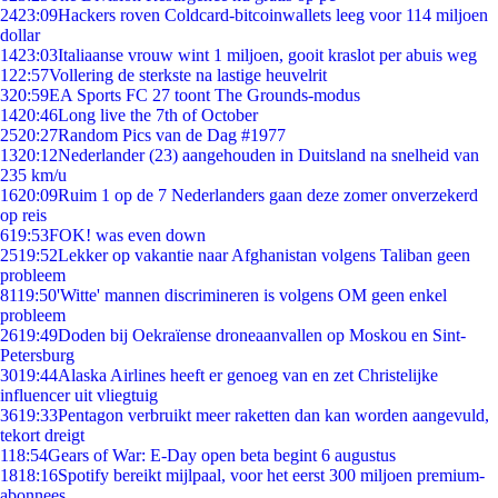
24
23:09
Hackers roven Coldcard-bitcoinwallets leeg voor 114 miljoen
dollar
14
23:03
Italiaanse vrouw wint 1 miljoen, gooit kraslot per abuis weg
1
22:57
Vollering de sterkste na lastige heuvelrit
3
20:59
EA Sports FC 27 toont The Grounds-modus
14
20:46
Long live the 7th of October
25
20:27
Random Pics van de Dag #1977
13
20:12
Nederlander (23) aangehouden in Duitsland na snelheid van
235 km/u
16
20:09
Ruim 1 op de 7 Nederlanders gaan deze zomer onverzekerd
op reis
6
19:53
FOK! was even down
25
19:52
Lekker op vakantie naar Afghanistan volgens Taliban geen
probleem
81
19:50
'Witte' mannen discrimineren is volgens OM geen enkel
probleem
26
19:49
Doden bij Oekraïense droneaanvallen op Moskou en Sint-
Petersburg
30
19:44
Alaska Airlines heeft er genoeg van en zet Christelijke
influencer uit vliegtuig
36
19:33
Pentagon verbruikt meer raketten dan kan worden aangevuld,
tekort dreigt
1
18:54
Gears of War: E-Day open beta begint 6 augustus
18
18:16
Spotify bereikt mijlpaal, voor het eerst 300 miljoen premium-
abonnees