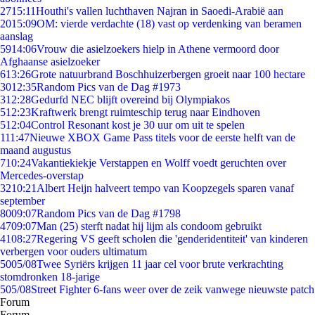
27
15:11
Houthi's vallen luchthaven Najran in Saoedi-Arabië aan
20
15:09
OM: vierde verdachte (18) vast op verdenking van beramen
aanslag
59
14:06
Vrouw die asielzoekers hielp in Athene vermoord door
Afghaanse asielzoeker
6
13:26
Grote natuurbrand Boschhuizerbergen groeit naar 100 hectare
30
12:35
Random Pics van de Dag #1973
3
12:28
Gedurfd NEC blijft overeind bij Olympiakos
5
12:23
Kraftwerk brengt ruimteschip terug naar Eindhoven
5
12:04
Control Resonant kost je 30 uur om uit te spelen
1
11:47
Nieuwe XBOX Game Pass titels voor de eerste helft van de
maand augustus
7
10:24
Vakantiekiekje Verstappen en Wolff voedt geruchten over
Mercedes-overstap
32
10:21
Albert Heijn halveert tempo van Koopzegels sparen vanaf
september
80
09:07
Random Pics van de Dag #1798
47
09:07
Man (25) sterft nadat hij lijm als condoom gebruikt
41
08:27
Regering VS geeft scholen die 'genderidentiteit' van kinderen
verbergen voor ouders ultimatum
50
05/08
Twee Syriërs krijgen 11 jaar cel voor brute verkrachting
stomdronken 18-jarige
5
05/08
Street Fighter 6-fans weer over de zeik vanwege nieuwste patch
Forum
Forum