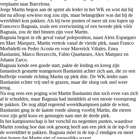
verplaatst naar Barcelona.
Jorge Martin begon aan de sprint als leider in het WK en wist dat hij
dat na afloop sowieso nog zou zijn, maar belangrijker was dat hij de
wereldtitel kon pakken. Als hij twee punten of meer uit zou lopen op
Francesco Bagnaia, zoals een overwinning of een tweede plek vóór
Bagnaia, zou de titel binnen zijn voor Martin.
Bagnaia begon in elk geval vanaf poleposition, naast Aleix Espargaro
en Marc Marquez. Martin vertrok vanaf de vierde plek, naast Franco
Morbidelli en Pedro Acosta en voor Maverick Viñales, Enea
Bastianini, Marco Bezzecchi, Fabio Quartararo, Alex Marquez en
Johann Zarco.
Bagnaia kende een goede start, pakte de leiding en kreeg zijn
fantastisch gestartte teamgenoot Bastianini achter zich aan, die zo een
buffertje vormde richting Martin op plek drie. De WK-leider nam
Bastianini echter vrij snel te grazen, maar die sloeg ook snel weer
terug.
Na nog eens een poging wist Martin Bastianini dan toch even van zich
af te schudden, maar Bagnaia had inmiddels al een mooie voorsprong
te pakken. De nog altijd regerend wereldkampioen pakte de winst,
Bastianini ging in de laatste ronde alsnog voorbij Martin, die eieren
voor zijn geld koos en genoegen nam met de derde plek.
In het kampioenschap is het verschil nu negentien punten, waardoor
Martin zondag hoe dan ook genoeg heeft aan een plek in de top-9 om
de wereldtitel te pakken. Bagnaia móet in de top-2 eindigen en moet
dan hopen dat Martin niet of nauwelijks scoort.