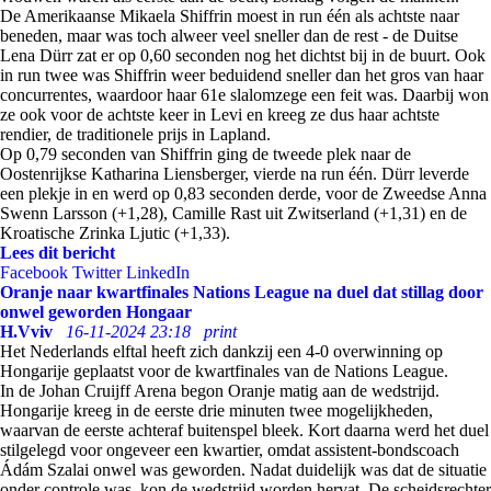
De Amerikaanse Mikaela Shiffrin moest in run één als achtste naar
beneden, maar was toch alweer veel sneller dan de rest - de Duitse
Lena Dürr zat er op 0,60 seconden nog het dichtst bij in de buurt. Ook
in run twee was Shiffrin weer beduidend sneller dan het gros van haar
concurrentes, waardoor haar 61e slalomzege een feit was. Daarbij won
ze ook voor de achtste keer in Levi en kreeg ze dus haar achtste
rendier, de traditionele prijs in Lapland.
Op 0,79 seconden van Shiffrin ging de tweede plek naar de
Oostenrijkse Katharina Liensberger, vierde na run één. Dürr leverde
een plekje in en werd op 0,83 seconden derde, voor de Zweedse Anna
Swenn Larsson (+1,28), Camille Rast uit Zwitserland (+1,31) en de
Kroatische Zrinka Ljutic (+1,33).
Lees dit bericht
Facebook
Twitter
LinkedIn
Oranje naar kwartfinales Nations League na duel dat stillag door
onwel geworden Hongaar
H.Vviv
16-11-2024 23:18
print
Het Nederlands elftal heeft zich dankzij een 4-0 overwinning op
Hongarije geplaatst voor de kwartfinales van de Nations League.
In de Johan Cruijff Arena begon Oranje matig aan de wedstrijd.
Hongarije kreeg in de eerste drie minuten twee mogelijkheden,
waarvan de eerste achteraf buitenspel bleek. Kort daarna werd het duel
stilgelegd voor ongeveer een kwartier, omdat assistent-bondscoach
Ádám Szalai onwel was geworden. Nadat duidelijk was dat de situatie
onder controle was, kon de wedstrijd worden hervat. De scheidsrechter