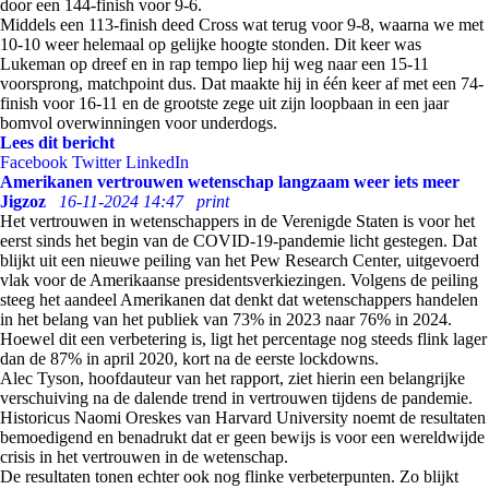
door een 144-finish voor 9-6.
Middels een 113-finish deed Cross wat terug voor 9-8, waarna we met
10-10 weer helemaal op gelijke hoogte stonden. Dit keer was
Lukeman op dreef en in rap tempo liep hij weg naar een 15-11
voorsprong, matchpoint dus. Dat maakte hij in één keer af met een 74-
finish voor 16-11 en de grootste zege uit zijn loopbaan in een jaar
bomvol overwinningen voor underdogs.
Lees dit bericht
Facebook
Twitter
LinkedIn
Amerikanen vertrouwen wetenschap langzaam weer iets meer
Jigzoz
16-11-2024 14:47
print
Het vertrouwen in wetenschappers in de Verenigde Staten is voor het
eerst sinds het begin van de COVID-19-pandemie licht gestegen. Dat
blijkt uit een nieuwe peiling van het Pew Research Center, uitgevoerd
vlak voor de Amerikaanse presidentsverkiezingen. Volgens de peiling
steeg het aandeel Amerikanen dat denkt dat wetenschappers handelen
in het belang van het publiek van 73% in 2023 naar 76% in 2024.
Hoewel dit een verbetering is, ligt het percentage nog steeds flink lager
dan de 87% in april 2020, kort na de eerste lockdowns.
Alec Tyson, hoofdauteur van het rapport, ziet hierin een belangrijke
verschuiving na de dalende trend in vertrouwen tijdens de pandemie.
Historicus Naomi Oreskes van Harvard University noemt de resultaten
bemoedigend en benadrukt dat er geen bewijs is voor een wereldwijde
crisis in het vertrouwen in de wetenschap.
De resultaten tonen echter ook nog flinke verbeterpunten. Zo blijkt