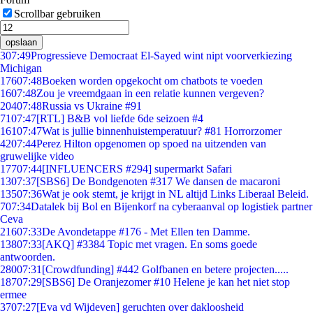
Scrollbar gebruiken
opslaan
3
07:49
Progressieve Democraat El-Sayed wint nipt voorverkiezing
Michigan
176
07:48
Boeken worden opgekocht om chatbots te voeden
16
07:48
Zou je vreemdgaan in een relatie kunnen vergeven?
204
07:48
Russia vs Ukraine #91
71
07:47
[RTL] B&B vol liefde 6de seizoen #4
161
07:47
Wat is jullie binnenhuistemperatuur? #81 Horrorzomer
42
07:44
Perez Hilton opgenomen op spoed na uitzenden van
gruwelijke video
177
07:44
[INFLUENCERS #294] supermarkt Safari
13
07:37
[SBS6] De Bondgenoten #317 We dansen de macaroni
135
07:36
Wat je ook stemt, je krijgt in NL altijd Links Liberaal Beleid.
7
07:34
Datalek bij Bol en Bijenkorf na cyberaanval op logistiek partner
Ceva
216
07:33
De Avondetappe #176 - Met Ellen ten Damme.
138
07:33
[AKQ] #3384 Topic met vragen. En soms goede
antwoorden.
280
07:31
[Crowdfunding] #442 Golfbanen en betere projecten.....
187
07:29
[SBS6] De Oranjezomer #10 Helene je kan het niet stop
ermee
37
07:27
[Eva vd Wijdeven] geruchten over dakloosheid