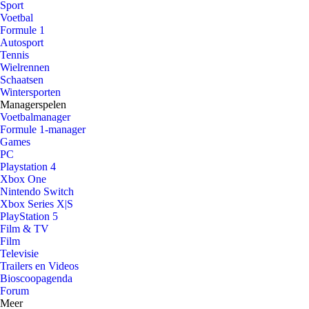
Sport
Voetbal
Formule 1
Autosport
Tennis
Wielrennen
Schaatsen
Wintersporten
Managerspelen
Voetbalmanager
Formule 1-manager
Games
PC
Playstation 4
Xbox One
Nintendo Switch
Xbox Series X|S
PlayStation 5
Film & TV
Film
Televisie
Trailers en Videos
Bioscoopagenda
Forum
Meer