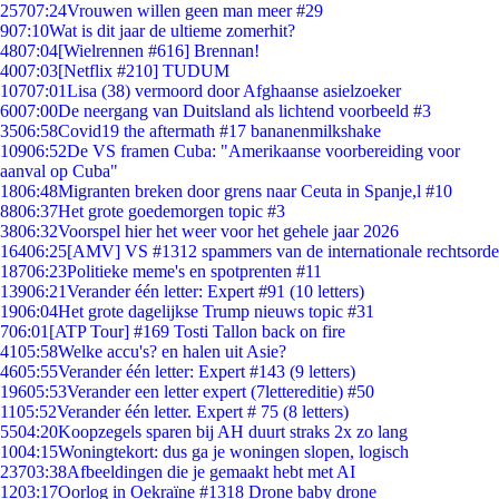
257
07:24
Vrouwen willen geen man meer #29
9
07:10
Wat is dit jaar de ultieme zomerhit?
48
07:04
[Wielrennen #616] Brennan!
40
07:03
[Netflix #210] TUDUM
107
07:01
Lisa (38) vermoord door Afghaanse asielzoeker
60
07:00
De neergang van Duitsland als lichtend voorbeeld #3
35
06:58
Covid19 the aftermath #17 bananenmilkshake
109
06:52
De VS framen Cuba: "Amerikaanse voorbereiding voor
aanval op Cuba"
18
06:48
Migranten breken door grens naar Ceuta in Spanje,l #10
88
06:37
Het grote goedemorgen topic #3
38
06:32
Voorspel hier het weer voor het gehele jaar 2026
164
06:25
[AMV] VS #1312 spammers van de internationale rechtsorde
187
06:23
Politieke meme's en spotprenten #11
139
06:21
Verander één letter: Expert #91 (10 letters)
19
06:04
Het grote dagelijkse Trump nieuws topic #31
7
06:01
[ATP Tour] #169 Tosti Tallon back on fire
41
05:58
Welke accu's? en halen uit Asie?
46
05:55
Verander één letter: Expert #143 (9 letters)
196
05:53
Verander een letter expert (7lettereditie) #50
11
05:52
Verander één letter. Expert # 75 (8 letters)
55
04:20
Koopzegels sparen bij AH duurt straks 2x zo lang
10
04:15
Woningtekort: dus ga je woningen slopen, logisch
237
03:38
Afbeeldingen die je gemaakt hebt met AI
12
03:17
Oorlog in Oekraïne #1318 Drone baby drone