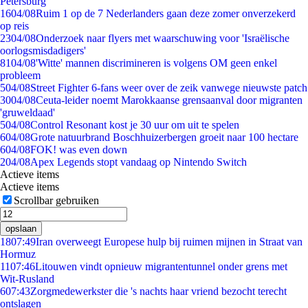
Petersburg
16
04/08
Ruim 1 op de 7 Nederlanders gaan deze zomer onverzekerd
op reis
23
04/08
Onderzoek naar flyers met waarschuwing voor 'Israëlische
oorlogsmisdadigers'
81
04/08
'Witte' mannen discrimineren is volgens OM geen enkel
probleem
5
04/08
Street Fighter 6-fans weer over de zeik vanwege nieuwste patch
30
04/08
Ceuta-leider noemt Marokkaanse grensaanval door migranten
'gruweldaad'
5
04/08
Control Resonant kost je 30 uur om uit te spelen
6
04/08
Grote natuurbrand Boschhuizerbergen groeit naar 100 hectare
6
04/08
FOK! was even down
2
04/08
Apex Legends stopt vandaag op Nintendo Switch
Actieve items
Actieve items
Scrollbar gebruiken
opslaan
18
07:49
Iran overweegt Europese hulp bij ruimen mijnen in Straat van
Hormuz
11
07:46
Litouwen vindt opnieuw migrantentunnel onder grens met
Wit-Rusland
6
07:43
Zorgmedewerkster die 's nachts haar vriend bezocht terecht
ontslagen