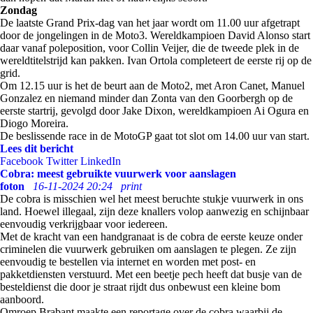
Zondag
De laatste Grand Prix-dag van het jaar wordt om 11.00 uur afgetrapt
door de jongelingen in de Moto3. Wereldkampioen David Alonso start
daar vanaf poleposition, voor Collin Veijer, die de tweede plek in de
wereldtitelstrijd kan pakken. Ivan Ortola completeert de eerste rij op de
grid.
Om 12.15 uur is het de beurt aan de Moto2, met Aron Canet, Manuel
Gonzalez en niemand minder dan Zonta van den Goorbergh op de
eerste startrij, gevolgd door Jake Dixon, wereldkampioen Ai Ogura en
Diogo Moreira.
De beslissende race in de MotoGP gaat tot slot om 14.00 uur van start.
Lees dit bericht
Facebook
Twitter
LinkedIn
Cobra: meest gebruikte vuurwerk voor aanslagen
foton
16-11-2024 20:24
print
De cobra is misschien wel het meest beruchte stukje vuurwerk in ons
land. Hoewel illegaal, zijn deze knallers volop aanwezig en schijnbaar
eenvoudig verkrijgbaar voor iedereen.
Met de kracht van een handgranaat is de cobra de eerste keuze onder
criminelen die vuurwerk gebruiken om aanslagen te plegen. Ze zijn
eenvoudig te bestellen via internet en worden met post- en
pakketdiensten verstuurd. Met een beetje pech heeft dat busje van de
besteldienst die door je straat rijdt dus onbewust een kleine bom
aanboord.
Omroep Brabant maakte een reportage over de cobra waarbij de