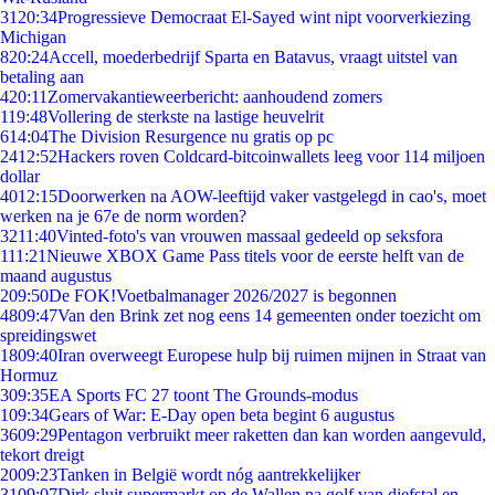
31
20:34
Progressieve Democraat El-Sayed wint nipt voorverkiezing
Michigan
8
20:24
Accell, moederbedrijf Sparta en Batavus, vraagt uitstel van
betaling aan
4
20:11
Zomervakantieweerbericht: aanhoudend zomers
1
19:48
Vollering de sterkste na lastige heuvelrit
6
14:04
The Division Resurgence nu gratis op pc
24
12:52
Hackers roven Coldcard-bitcoinwallets leeg voor 114 miljoen
dollar
40
12:15
Doorwerken na AOW-leeftijd vaker vastgelegd in cao's, moet
werken na je 67e de norm worden?
32
11:40
Vinted-foto's van vrouwen massaal gedeeld op seksfora
1
11:21
Nieuwe XBOX Game Pass titels voor de eerste helft van de
maand augustus
2
09:50
De FOK!Voetbalmanager 2026/2027 is begonnen
48
09:47
Van den Brink zet nog eens 14 gemeenten onder toezicht om
spreidingswet
18
09:40
Iran overweegt Europese hulp bij ruimen mijnen in Straat van
Hormuz
3
09:35
EA Sports FC 27 toont The Grounds-modus
1
09:34
Gears of War: E-Day open beta begint 6 augustus
36
09:29
Pentagon verbruikt meer raketten dan kan worden aangevuld,
tekort dreigt
20
09:23
Tanken in België wordt nóg aantrekkelijker
31
09:07
Dirk sluit supermarkt op de Wallen na golf van diefstal en