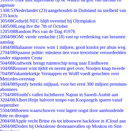
agressie
13
08:53
Nederlander (23) aangehouden in Duitsland na snelheid van
235 km/u
3
05/08
Gedurfd NEC blijft overeind bij Olympiakos
14
05/08
Long live the 7th of October
12
05/08
Random Pics van de Dag #1976
20
04/08
OM: vierde verdachte (18) vast op verdenking van beramen
aanslag
14
04/08
Italiaanse vrouw wint 1 miljoen, gooit kraslot per abuis weg
27
04/08
Spaanse politie: minstens tien voor terrorisme veroordeelden
onder migranten Ceuta
5
04/08
Kraftwerk brengt ruimteschip terug naar Eindhoven
1
04/08
Reusser wint tijdrit en neemt geel over, Nooijen knap tweede
7
04/08
Vakantiekiekje Verstappen en Wolff voedt geruchten over
Mercedes-overstap
18
04/08
Spotify bereikt mijlpaal, voor het eerst 300 miljoen premium-
abonnees
27
04/08
Houthi's vallen luchthaven Najran in Saoedi-Arabië aan
32
04/08
Albert Heijn halveert tempo van Koopzegels sparen vanaf
september
55
04/08
Boeren waarschuwen voor lagere oogst door aanhoudende
hitte en droogte
20
04/08
Apple vecht Britse eis tot inbouwen backdoor in iCloud aan
26
04/08
Doden bij Oekraïense droneaanvallen op Moskou en Sint-