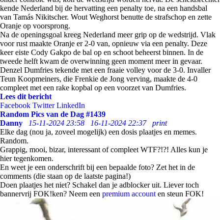
kende Nederland bij de hervatting een penalty toe, na een handsbal
van Tamás Nikitscher. Wout Weghorst benutte de strafschop en zette
Oranje op voorsprong.
Na de openingsgoal kreeg Nederland meer grip op de wedstrijd. Vlak
voor rust maakte Oranje er 2-0 van, opnieuw via een penalty. Deze
keer eiste Cody Gakpo de bal op en schoot beheerst binnen. In de
tweede helft kwam de overwinning geen moment meer in gevaar.
Denzel Dumfries tekende met een fraaie volley voor de 3-0. Invaller
Teun Koopmeiners, die Frenkie de Jong verving, maakte de 4-0
compleet met een rake kopbal op een voorzet van Dumfries.
Lees dit bericht
Facebook
Twitter
LinkedIn
Random Pics van de Dag #1439
Danny
15-11-2024 23:58
16-11-2024 22:37
print
Elke dag (nou ja, zoveel mogelijk) een dosis plaatjes en memes.
Random.
Grappig, mooi, bizar, interessant of compleet WTF?!?! Alles kun je
hier tegenkomen.
En weet je een onderschrift bij een bepaalde foto? Zet het in de
comments (die staan op de laatste pagina!)
Doen plaatjes het niet? Schakel dan je adblocker uit. Liever toch
bannervrij FOK!ken? Neem een
premium account
en steun FOK!