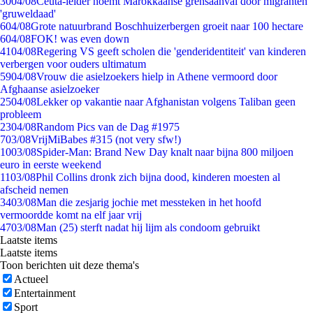
30
04/08
Ceuta-leider noemt Marokkaanse grensaanval door migranten
'gruweldaad'
6
04/08
Grote natuurbrand Boschhuizerbergen groeit naar 100 hectare
6
04/08
FOK! was even down
41
04/08
Regering VS geeft scholen die 'genderidentiteit' van kinderen
verbergen voor ouders ultimatum
59
04/08
Vrouw die asielzoekers hielp in Athene vermoord door
Afghaanse asielzoeker
25
04/08
Lekker op vakantie naar Afghanistan volgens Taliban geen
probleem
23
04/08
Random Pics van de Dag #1975
7
03/08
VrijMiBabes #315 (not very sfw!)
10
03/08
Spider-Man: Brand New Day knalt naar bijna 800 miljoen
euro in eerste weekend
11
03/08
Phil Collins dronk zich bijna dood, kinderen moesten al
afscheid nemen
34
03/08
Man die zesjarig jochie met messteken in het hoofd
vermoordde komt na elf jaar vrij
47
03/08
Man (25) sterft nadat hij lijm als condoom gebruikt
Laatste items
Laatste items
Toon berichten uit deze thema's
Actueel
Entertainment
Sport