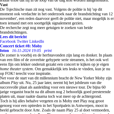
leidde ertoe dat hij in de loop van de dag kon worden aangehouden.
Vast
De Tsjechische man zit nog vast. Volgens de politie is hij 'op dit
moment ook verdachte in het onderzoek naar de brandstichting van 12
november', een reden daarvoor geeft de politie niet, maar mogelijk is er
toen iemand met een soortgelijk signalement gezien.
De recherche zegt nog meer getuigen te zoeken van beide
brandstichtingen.
Lees dit bericht
Facebook
Twitter
LinkedIn
Concert ticket #8: Moby
foton
16-11-2024 19:05
print
De zomer is voorbij en de herfstavonden zijn lang en donker. In plaats
van een film of de zoveelste gehypete serie streamen, is het ook wel
eens fijn om lekker onderuit gezakt een concert te kijken op je eigen
home theater system.
Om gemakkelijk iets leuks te vinden, kun je nu
op FOK! terecht voor inspiratie.
Net voor de start van dit millennium bracht de New Yorker Moby zijn
album
Play
uit. Nu, 25 jaar later, neemt hij het jubileum van die
succesvolle plaat als aanleiding voor een nieuwe tour. De bijna 60
jarige veganist bracht na dit album nog 2 behoorlijk goed presterende
platen uit, maar raakte daarna toch wat meer op de achtergrond.
Toch is hij alles behalve vergeten en is Moby met Play nog groot
genoeg voor een optreden in het Sportpaleis in Antwerpen, mooi in
beeld gebracht door Arte. Zoals de naam Play 25 al doet vermoeden,