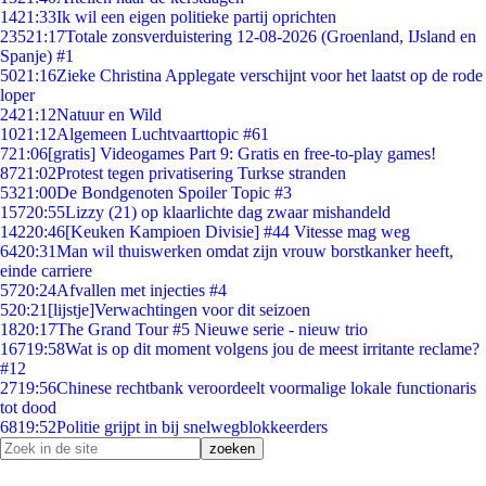
14
21:33
Ik wil een eigen politieke partij oprichten
235
21:17
Totale zonsverduistering 12-08-2026 (Groenland, IJsland en
Spanje) #1
50
21:16
Zieke Christina Applegate verschijnt voor het laatst op de rode
loper
24
21:12
Natuur en Wild
10
21:12
Algemeen Luchtvaarttopic #61
7
21:06
[gratis] Videogames Part 9: Gratis en free-to-play games!
87
21:02
Protest tegen privatisering Turkse stranden
53
21:00
De Bondgenoten Spoiler Topic #3
157
20:55
Lizzy (21) op klaarlichte dag zwaar mishandeld
142
20:46
[Keuken Kampioen Divisie] #44 Vitesse mag weg
64
20:31
Man wil thuiswerken omdat zijn vrouw borstkanker heeft,
einde carriere
57
20:24
Afvallen met injecties #4
5
20:21
[lijstje]Verwachtingen voor dit seizoen
18
20:17
The Grand Tour #5 Nieuwe serie - nieuw trio
167
19:58
Wat is op dit moment volgens jou de meest irritante reclame?
#12
27
19:56
Chinese rechtbank veroordeelt voormalige lokale functionaris
tot dood
68
19:52
Politie grijpt in bij snelwegblokkeerders