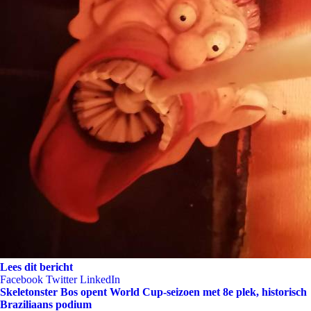
Lees dit bericht
Facebook
Twitter
LinkedIn
Skeletonster Bos opent World Cup-seizoen met 8e plek, historisch
Braziliaans podium