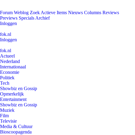
Forum
Weblog
Zoek
Actieve Items
Nieuws
Columns
Reviews
Previews
Specials
Archief
Inloggen
fok.nl
Inloggen
fok.nl
Actueel
Nederland
Internationaal
Economie
Politiek
Tech
Showbiz en Gossip
Opmerkelijk
Entertainment
Showbiz en Gossip
Muziek
Film
Televisie
Media & Cultuur
Bioscoopagenda