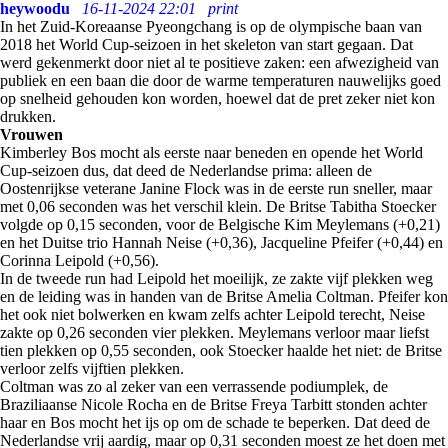
heywoodu
16-11-2024 22:01
print
In het Zuid-Koreaanse Pyeongchang is op de olympische baan van
2018 het World Cup-seizoen in het skeleton van start gegaan. Dat
werd gekenmerkt door niet al te positieve zaken: een afwezigheid van
publiek en een baan die door de warme temperaturen nauwelijks goed
op snelheid gehouden kon worden, hoewel dat de pret zeker niet kon
drukken.
Vrouwen
Kimberley Bos mocht als eerste naar beneden en opende het World
Cup-seizoen dus, dat deed de Nederlandse prima: alleen de
Oostenrijkse veterane Janine Flock was in de eerste run sneller, maar
met 0,06 seconden was het verschil klein. De Britse Tabitha Stoecker
volgde op 0,15 seconden, voor de Belgische Kim Meylemans (+0,21)
en het Duitse trio Hannah Neise (+0,36), Jacqueline Pfeifer (+0,44) en
Corinna Leipold (+0,56).
In de tweede run had Leipold het moeilijk, ze zakte vijf plekken weg
en de leiding was in handen van de Britse Amelia Coltman. Pfeifer kon
het ook niet bolwerken en kwam zelfs achter Leipold terecht, Neise
zakte op 0,26 seconden vier plekken. Meylemans verloor maar liefst
tien plekken op 0,55 seconden, ook Stoecker haalde het niet: de Britse
verloor zelfs vijftien plekken.
Coltman was zo al zeker van een verrassende podiumplek, de
Braziliaanse Nicole Rocha en de Britse Freya Tarbitt stonden achter
haar en Bos mocht het ijs op om de schade te beperken. Dat deed de
Nederlandse vrij aardig, maar op 0,31 seconden moest ze het doen met