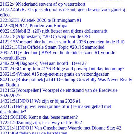
216
22:49
Nederland stevent af op watertekort
217
22:46
GR: Elk glas alcohol is riskant, geen bewijs voor gunstig
effect
3
22:36
EK Atletiek 2026 te Birmingham #1
4
22:30
[NPO2] Poorten van Europa
69
22:19
Nabil B. (20) rijdt fietser aan tijdens dollemansrit
32
22:18
[Alpineskiën] #20 Op weg naar de OS!
41
22:15
Voorspel hier het weer van Juni 2026 (gemeten in de Bilt)
112
22:13
[Het Officiële Steam Topic #201] Steamrolled
209
22:11
[Videoland] B&B vol liefde 6de seizoen #1 voor de
vooruitkijkers
248
22:09
[Dagboek] Veel aan hoofd - Deel 27
170
22:03
Oorlog Iran #136 Bridge and powerplant day incoming?
239
21:54
Vinted #15 nog-net-niet gratis en verzendgezeur
84
21:53
[Britse politiek] #141 Declining Gracefully Was Never Really
an Option
31
21:52
[Voorspellen] Voorspel de eindstand van de Eredivisie
2026/2027
143
21:51
[NPO1] We zijn er bijna 2026 #1
23
21:51
Heb jij wel eens (online of irl) te maken gehad met
discriminatie?
92
21:50
CIDP. Kent u dat, beste mensen?
172
21:50
Zuunig zijn, it's a way of life! #22
281
21:41
[NPO1] Van Onschatbare Waarde met Dionne Stax #2
13
21:40
Aftellen naar de kerstdagen