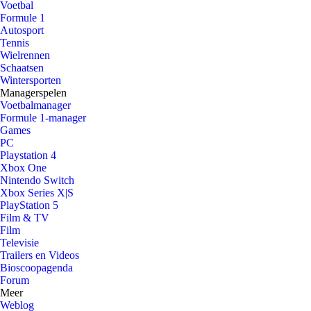
Voetbal
Formule 1
Autosport
Tennis
Wielrennen
Schaatsen
Wintersporten
Managerspelen
Voetbalmanager
Formule 1-manager
Games
PC
Playstation 4
Xbox One
Nintendo Switch
Xbox Series X|S
PlayStation 5
Film & TV
Film
Televisie
Trailers en Videos
Bioscoopagenda
Forum
Meer
Weblog