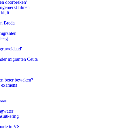
pen doorbreken'
ongemerkt filmen
blijft
an Breda
migranten
 leeg
'gruweldaad'
onder migranten Ceuta
en beter bewaken?
e examens
maan
agwater
suitkering
oorte in VS