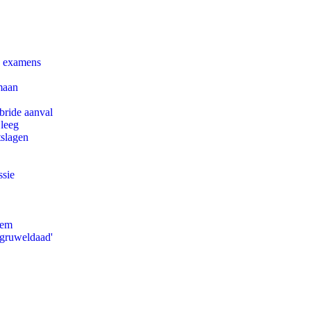
e examens
maan
bride aanval
 leeg
tslagen
ssie
eem
'gruweldaad'