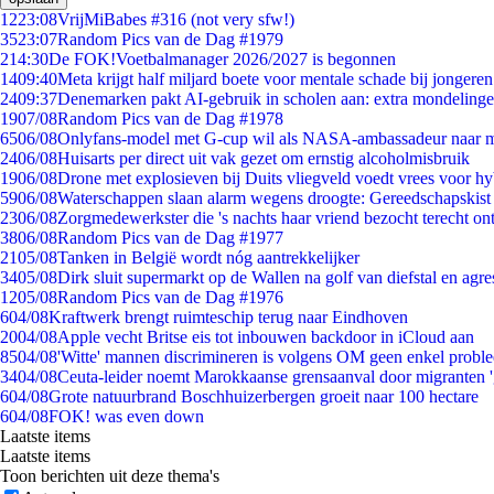
12
23:08
VrijMiBabes #316 (not very sfw!)
35
23:07
Random Pics van de Dag #1979
2
14:30
De FOK!Voetbalmanager 2026/2027 is begonnen
14
09:40
Meta krijgt half miljard boete voor mentale schade bij jongeren
24
09:37
Denemarken pakt AI-gebruik in scholen aan: extra mondeling
19
07/08
Random Pics van de Dag #1978
65
06/08
Onlyfans-model met G-cup wil als NASA-ambassadeur naar 
24
06/08
Huisarts per direct uit vak gezet om ernstig alcoholmisbruik
19
06/08
Drone met explosieven bij Duits vliegveld voedt vrees voor hy
59
06/08
Waterschappen slaan alarm wegens droogte: Gereedschapskist
23
06/08
Zorgmedewerkster die 's nachts haar vriend bezocht terecht on
38
06/08
Random Pics van de Dag #1977
21
05/08
Tanken in België wordt nóg aantrekkelijker
34
05/08
Dirk sluit supermarkt op de Wallen na golf van diefstal en agre
12
05/08
Random Pics van de Dag #1976
6
04/08
Kraftwerk brengt ruimteschip terug naar Eindhoven
20
04/08
Apple vecht Britse eis tot inbouwen backdoor in iCloud aan
85
04/08
'Witte' mannen discrimineren is volgens OM geen enkel probl
34
04/08
Ceuta-leider noemt Marokkaanse grensaanval door migranten 
6
04/08
Grote natuurbrand Boschhuizerbergen groeit naar 100 hectare
6
04/08
FOK! was even down
Laatste items
Laatste items
Toon berichten uit deze thema's