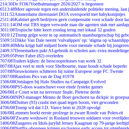
2
14:30
De FOK!Voetbalmanager 2026/2027 is begonnen
65
13:48
Meer agressie tegen een andersluidende politieke mening, laat j
31
11:52
Amsterdams dierenasiel DOA overspoeld met babykonijntjes
25
11:46
Kabinet geeft bedrijven geen compensatie voor schade door la
23
11:14
OM eist TBS tegen verwarde man die agenten stak met aardap
30
11:08
Tropische hitte keert zondag terug met lokaal 32 graden
30
10:12
Trump grijpt weer in op automatisch staatsburgerschap bij geb
55
09:51
Dikke Van Dale neemt 'vulvalippen' op: 'stigma op schaamlip
14
09:40
Meta krijgt half miljard boete voor mentale schade bij jongeren
24
09:37
Denemarken pakt AI-gebruik in scholen aan: extra mondeling
25
09:05
Peter Faber (82) overleden
7
07/08
Trailers kijken: de bioscoopreleases van week 32
0
07/08
Ajax veel te sterk voor Shelbourne, maar houdt schade beperkt
1
07/08
Nieuwkomers schitteren bij ruime Europese zege FC Twente
19
07/08
Random Pics van de Dag #1978
15
06/08
Ontslagen bij Halo Studios na Campaign Evolved
19
06/08
PS5-doos waarschuwt voor einde fysieke games
2
06/08
Le Court wint na nerveuze finale, Pieterse derde
29
06/08
NPO-manager Menno de Boer geschorst na dickpic in groeps
36
06/08
Duitser (93) crasht met quad tegen boom, vier gewonden
47
06/08
Trump wil dat J.D. Vance hem in 2028 opvolgt
1
06/08
Lemmen boekt eerste profzege in zware Ronde van Polen-rit
24
06/08
'Zwarte weduwes' in Rusland trouwen soldaten voor overlijden
14
06/08
Zangeres en Idols-jurylid Jerney Kaagman op 79-jarige leeftij
10
06/08
Netflix-abonnees krijgen exclusieve early access tot uitgebreid