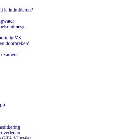
ij je intimideren?
agwater
pelschilmesje
oorte in VS
pen doorbreken'
e examens
app
suitkering
d overleden
e GTA VI trailer