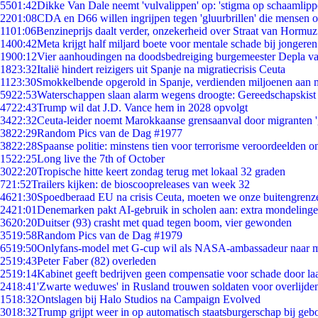
55
01:42
Dikke Van Dale neemt 'vulvalippen' op: 'stigma op schaamlip
22
01:08
CDA en D66 willen ingrijpen tegen 'gluurbrillen' die mensen 
11
01:06
Benzineprijs daalt verder, onzekerheid over Straat van Hormuz 
14
00:42
Meta krijgt half miljard boete voor mentale schade bij jongeren
19
00:12
Vier aanhoudingen na doodsbedreiging burgemeester Depla v
18
23:32
Italië hindert reizigers uit Spanje na migratiecrisis Ceuta
11
23:30
Smokkelbende opgerold in Spanje, verdienden miljoenen aan 
59
22:53
Waterschappen slaan alarm wegens droogte: Gereedschapskist
47
22:43
Trump wil dat J.D. Vance hem in 2028 opvolgt
34
22:32
Ceuta-leider noemt Marokkaanse grensaanval door migranten 
38
22:29
Random Pics van de Dag #1977
38
22:28
Spaanse politie: minstens tien voor terrorisme veroordeelden 
15
22:25
Long live the 7th of October
30
22:20
Tropische hitte keert zondag terug met lokaal 32 graden
7
21:52
Trailers kijken: de bioscoopreleases van week 32
46
21:30
Spoedberaad EU na crisis Ceuta, moeten we onze buitengrenz
24
21:01
Denemarken pakt AI-gebruik in scholen aan: extra mondeling
36
20:20
Duitser (93) crasht met quad tegen boom, vier gewonden
35
19:58
Random Pics van de Dag #1979
65
19:50
Onlyfans-model met G-cup wil als NASA-ambassadeur naar 
25
19:43
Peter Faber (82) overleden
25
19:14
Kabinet geeft bedrijven geen compensatie voor schade door la
24
18:41
'Zwarte weduwes' in Rusland trouwen soldaten voor overlijden
15
18:32
Ontslagen bij Halo Studios na Campaign Evolved
30
18:32
Trump grijpt weer in op automatisch staatsburgerschap bij geb