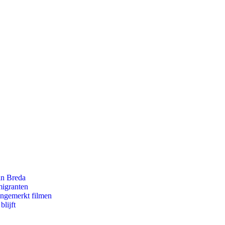
an Breda
migranten
ongemerkt filmen
lijft