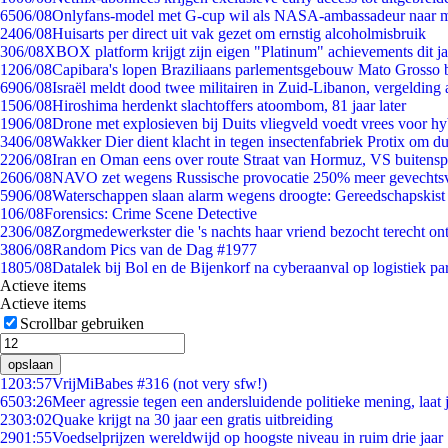
65
06/08
Onlyfans-model met G-cup wil als NASA-ambassadeur naar 
24
06/08
Huisarts per direct uit vak gezet om ernstig alcoholmisbruik
3
06/08
XBOX platform krijgt zijn eigen "Platinum" achievements dit ja
12
06/08
Capibara's lopen Braziliaans parlementsgebouw Mato Grosso 
69
06/08
Israël meldt dood twee militairen in Zuid-Libanon, vergeldin
15
06/08
Hiroshima herdenkt slachtoffers atoombom, 81 jaar later
19
06/08
Drone met explosieven bij Duits vliegveld voedt vrees voor hy
34
06/08
Wakker Dier dient klacht in tegen insectenfabriek Protix om 
22
06/08
Iran en Oman eens over route Straat van Hormuz, VS buitensp
26
06/08
NAVO zet wegens Russische provocatie 250% meer gevechtsvl
59
06/08
Waterschappen slaan alarm wegens droogte: Gereedschapskist
1
06/08
Forensics: Crime Scene Detective
23
06/08
Zorgmedewerkster die 's nachts haar vriend bezocht terecht on
38
06/08
Random Pics van de Dag #1977
18
05/08
Datalek bij Bol en de Bijenkorf na cyberaanval op logistiek pa
Actieve items
Actieve items
Scrollbar gebruiken
opslaan
12
03:57
VrijMiBabes #316 (not very sfw!)
65
03:26
Meer agressie tegen een andersluidende politieke mening, laat j
23
03:02
Quake krijgt na 30 jaar een gratis uitbreiding
29
01:55
Voedselprijzen wereldwijd op hoogste niveau in ruim drie jaar