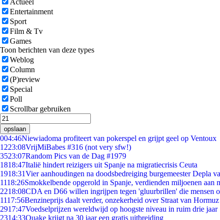
Actueel
Entertainment
Sport
Film & Tv
Games
Toon berichten van deze types
Weblog
Column
(P)review
Special
Poll
Scrollbar gebruiken
opslaan
0
04:46
Niewiadoma profiteert van pokerspel en grijpt geel op Ventoux
12
23:08
VrijMiBabes #316 (not very sfw!)
35
23:07
Random Pics van de Dag #1979
18
18:47
Italië hindert reizigers uit Spanje na migratiecrisis Ceuta
19
18:31
Vier aanhoudingen na doodsbedreiging burgemeester Depla v
11
18:26
Smokkelbende opgerold in Spanje, verdienden miljoenen aan 
22
18:08
CDA en D66 willen ingrijpen tegen 'gluurbrillen' die mensen 
11
17:56
Benzineprijs daalt verder, onzekerheid over Straat van Hormuz b
29
17:47
Voedselprijzen wereldwijd op hoogste niveau in ruim drie jaar
23
14:33
Quake krijgt na 30 jaar een gratis uitbreiding