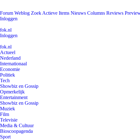
Forum
Weblog
Zoek
Actieve Items
Nieuws
Columns
Reviews
Previe
Inloggen
fok.nl
Inloggen
fok.nl
Actueel
Nederland
Internationaal
Economie
Politiek
Tech
Showbiz en Gossip
Opmerkelijk
Entertainment
Showbiz en Gossip
Muziek
Film
Televisie
Media & Cultuur
Bioscoopagenda
Sport