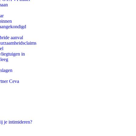
maan
ar
binnen
g aangekondigd
bride aanval
duurzaamheidsclaims
el
iegtuigen in
 leeg
tslagen
rtner Ceva
ij je intimideren?