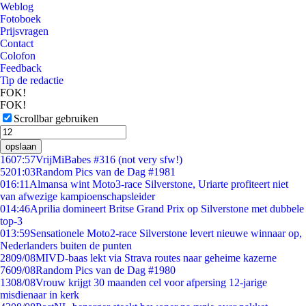
Weblog
Fotoboek
Prijsvragen
Contact
Colofon
Feedback
Tip de redactie
FOK!
FOK!
Scrollbar gebruiken
opslaan
16
07:57
VrijMiBabes #316 (not very sfw!)
52
01:03
Random Pics van de Dag #1981
0
16:11
Almansa wint Moto3-race Silverstone, Uriarte profiteert niet
van afwezige kampioenschapsleider
0
14:46
Aprilia domineert Britse Grand Prix op Silverstone met dubbele
top-3
0
13:59
Sensationele Moto2-race Silverstone levert nieuwe winnaar op,
Nederlanders buiten de punten
28
09/08
MIVD-baas lekt via Strava routes naar geheime kazerne
76
09/08
Random Pics van de Dag #1980
13
08/08
Vrouw krijgt 30 maanden cel voor afpersing 12-jarige
misdienaar in kerk