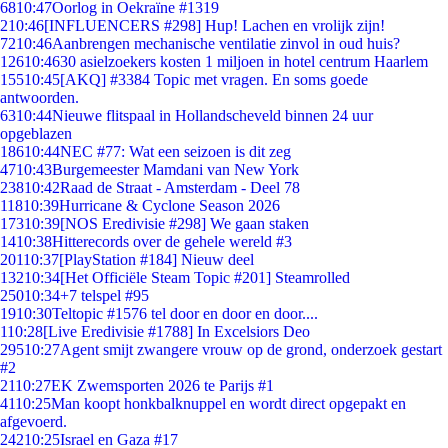
68
10:47
Oorlog in Oekraïne #1319
2
10:46
[INFLUENCERS #298] Hup! Lachen en vrolijk zijn!
72
10:46
Aanbrengen mechanische ventilatie zinvol in oud huis?
126
10:46
30 asielzoekers kosten 1 miljoen in hotel centrum Haarlem
155
10:45
[AKQ] #3384 Topic met vragen. En soms goede
antwoorden.
63
10:44
Nieuwe flitspaal in Hollandscheveld binnen 24 uur
opgeblazen
186
10:44
NEC #77: Wat een seizoen is dit zeg
47
10:43
Burgemeester Mamdani van New York
238
10:42
Raad de Straat - Amsterdam - Deel 78
118
10:39
Hurricane & Cyclone Season 2026
173
10:39
[NOS Eredivisie #298] We gaan staken
14
10:38
Hitterecords over de gehele wereld #3
201
10:37
[PlayStation #184] Nieuw deel
132
10:34
[Het Officiële Steam Topic #201] Steamrolled
250
10:34
+7 telspel #95
19
10:30
Teltopic #1576 tel door en door en door....
1
10:28
[Live Eredivisie #1788] In Excelsiors Deo
295
10:27
Agent smijt zwangere vrouw op de grond, onderzoek gestart
#2
21
10:27
EK Zwemsporten 2026 te Parijs #1
41
10:25
Man koopt honkbalknuppel en wordt direct opgepakt en
afgevoerd.
242
10:25
Israel en Gaza #17