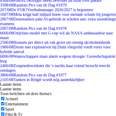
43
08/08
PostNL-bezorger steekt bewoner na ruzie over pakket
35
08/08
Random Pics van de Dag #1979
2
07/08
De FOK!Voetbalmanager 2026/2027 is begonnen
16
07/08
Meta krijgt half miljard boete voor mentale schade bij jongeren
20
07/08
Denemarken pakt AI-gebruik in scholen aan: extra mondelinge
examens
20
07/08
Random Pics van de Dag #1978
66
06/08
Onlyfans-model met G-cup wil als NASA-ambassadeur naar
maan
25
06/08
Huisarts per direct uit vak gezet om ernstig alcoholmisbruik
19
06/08
Drone met explosieven bij Duits vliegveld voedt vrees voor
hybride aanval
60
06/08
Waterschappen slaan alarm wegens droogte: Gereedschapskist
leeg
24
06/08
Zorgmedewerkster die 's nachts haar vriend bezocht terecht
ontslagen
38
06/08
Random Pics van de Dag #1977
21
05/08
Tanken in België wordt nóg aantrekkelijker
Laatste items
Laatste items
Toon berichten uit deze thema's
Actueel
Entertainment
Sport
Film & Tv