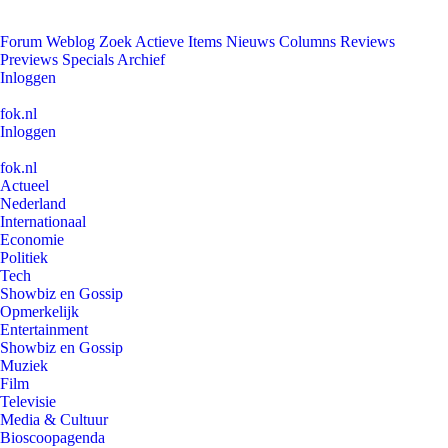
Forum
Weblog
Zoek
Actieve Items
Nieuws
Columns
Reviews
Previews
Specials
Archief
Inloggen
fok.nl
Inloggen
fok.nl
Actueel
Nederland
Internationaal
Economie
Politiek
Tech
Showbiz en Gossip
Opmerkelijk
Entertainment
Showbiz en Gossip
Muziek
Film
Televisie
Media & Cultuur
Bioscoopagenda