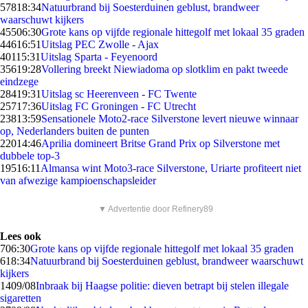
578
18:34
Natuurbrand bij Soesterduinen geblust, brandweer
waarschuwt kijkers
455
06:30
Grote kans op vijfde regionale hittegolf met lokaal 35 graden
446
16:51
Uitslag PEC Zwolle - Ajax
401
15:31
Uitslag Sparta - Feyenoord
356
19:28
Vollering breekt Niewiadoma op slotklim en pakt tweede
eindzege
284
19:31
Uitslag sc Heerenveen - FC Twente
257
17:36
Uitslag FC Groningen - FC Utrecht
238
13:59
Sensationele Moto2-race Silverstone levert nieuwe winnaar
op, Nederlanders buiten de punten
220
14:46
Aprilia domineert Britse Grand Prix op Silverstone met
dubbele top-3
195
16:11
Almansa wint Moto3-race Silverstone, Uriarte profiteert niet
van afwezige kampioenschapsleider
▼ Advertentie door Refinery89
Lees ook
7
06:30
Grote kans op vijfde regionale hittegolf met lokaal 35 graden
6
18:34
Natuurbrand bij Soesterduinen geblust, brandweer waarschuwt
kijkers
14
09/08
Inbraak bij Haagse politie: dieven betrapt bij stelen illegale
sigaretten