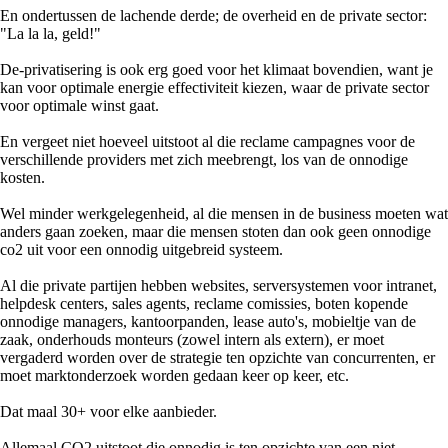
En ondertussen de lachende derde; de overheid en de private sector:
"La la la, geld!"
De-privatisering is ook erg goed voor het klimaat bovendien, want je
kan voor optimale energie effectiviteit kiezen, waar de private sector
voor optimale winst gaat.
En vergeet niet hoeveel uitstoot al die reclame campagnes voor de
verschillende providers met zich meebrengt, los van de onnodige
kosten.
Wel minder werkgelegenheid, al die mensen in de business moeten wat
anders gaan zoeken, maar die mensen stoten dan ook geen onnodige
co2 uit voor een onnodig uitgebreid systeem.
Al die private partijen hebben websites, serversystemen voor intranet,
helpdesk centers, sales agents, reclame comissies, boten kopende
onnodige managers, kantoorpanden, lease auto's, mobieltje van de
zaak, onderhouds monteurs (zowel intern als extern), er moet
vergaderd worden over de strategie ten opzichte van concurrenten, er
moet marktonderzoek worden gedaan keer op keer, etc.
Dat maal 30+ voor elke aanbieder.
Allemaal CO2 uitstoot die onnodig is ten opzichte van een niet