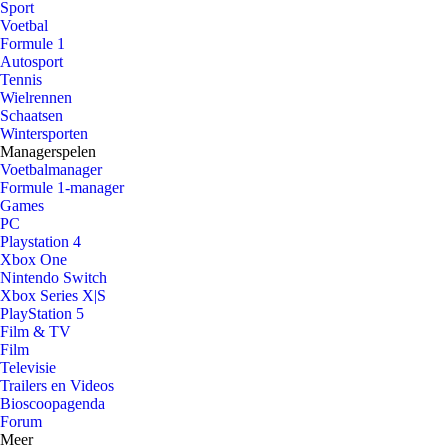
Sport
Voetbal
Formule 1
Autosport
Tennis
Wielrennen
Schaatsen
Wintersporten
Managerspelen
Voetbalmanager
Formule 1-manager
Games
PC
Playstation 4
Xbox One
Nintendo Switch
Xbox Series X|S
PlayStation 5
Film & TV
Film
Televisie
Trailers en Videos
Bioscoopagenda
Forum
Meer