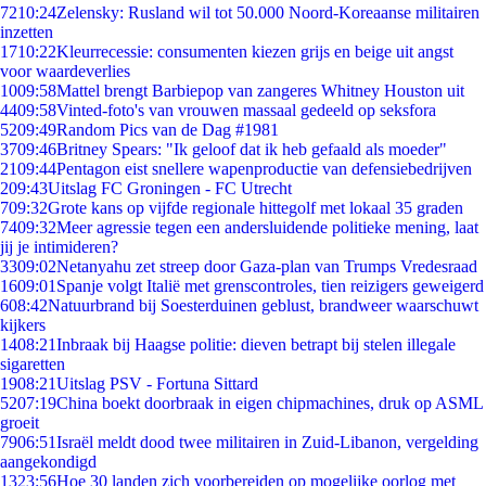
72
10:24
Zelensky: Rusland wil tot 50.000 Noord-Koreaanse militairen
inzetten
17
10:22
Kleurrecessie: consumenten kiezen grijs en beige uit angst
voor waardeverlies
10
09:58
Mattel brengt Barbiepop van zangeres Whitney Houston uit
44
09:58
Vinted-foto's van vrouwen massaal gedeeld op seksfora
52
09:49
Random Pics van de Dag #1981
37
09:46
Britney Spears: "Ik geloof dat ik heb gefaald als moeder"
21
09:44
Pentagon eist snellere wapenproductie van defensiebedrijven
2
09:43
Uitslag FC Groningen - FC Utrecht
7
09:32
Grote kans op vijfde regionale hittegolf met lokaal 35 graden
74
09:32
Meer agressie tegen een andersluidende politieke mening, laat
jij je intimideren?
33
09:02
Netanyahu zet streep door Gaza-plan van Trumps Vredesraad
16
09:01
Spanje volgt Italië met grenscontroles, tien reizigers geweigerd
6
08:42
Natuurbrand bij Soesterduinen geblust, brandweer waarschuwt
kijkers
14
08:21
Inbraak bij Haagse politie: dieven betrapt bij stelen illegale
sigaretten
19
08:21
Uitslag PSV - Fortuna Sittard
52
07:19
China boekt doorbraak in eigen chipmachines, druk op ASML
groeit
79
06:51
Israël meldt dood twee militairen in Zuid-Libanon, vergelding
aangekondigd
13
23:56
Hoe 30 landen zich voorbereiden op mogelijke oorlog met