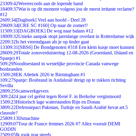
233
09:42
Weerrecords aan de lopende band
184
09:37
Wat is op dit moment volgens jou de meest irritante reclame?
#12
26
09:34
[Dagboek] Veel aan hoofd - Deel 28
296
09:34
[CRE SC #160] Op naar de zomer!!
115
09:33
[DAGBOEK] De weg naar balans #12
180
09:32
Unieke aanpak stopt jarenlange overlast in Rotterdamse wijk
22
09:32
Is het vreemdgaan als je op tinder gaat
133
09:31
[SBS6] De Bondgenoten #318 Een klein kusje moet kunnen
286
09:29
Totale zonsverduistering 12-08-2026 (Groenland, IJsland en
Spanje) #1
5
09:29
Noodtoestand in westelijke provincie Canada vanwege
bosbranden
15
09:28
EK Atletiek 2026 te Birmingham #1
1
09:27
Spanje: Bosbrand in Andalusië dreigt op te rukken richting
Sevilla
28
09:25
Scamwerkgevers
3
09:24
24 jaar cel geëist tegen René F. in Berkelse vergismoord
15
09:23
Historisch lage waterstanden Rijn en Donau
38
09:22
Defensiepact Pakistan, Turkije en Saudi-Arabië bevat art.5
clausule?
258
09:13
IJsmachine
129
09:07
Tour de France femmes 2026 #7 Allez vooruit DEMI
GODIN
25
09:05
Ik rook nog steeds