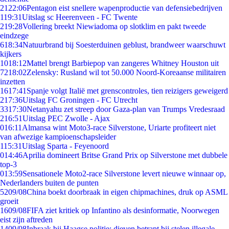
21
22:06
Pentagon eist snellere wapenproductie van defensiebedrijven
1
19:31
Uitslag sc Heerenveen - FC Twente
2
19:28
Vollering breekt Niewiadoma op slotklim en pakt tweede
eindzege
6
18:34
Natuurbrand bij Soesterduinen geblust, brandweer waarschuwt
kijkers
10
18:12
Mattel brengt Barbiepop van zangeres Whitney Houston uit
72
18:02
Zelensky: Rusland wil tot 50.000 Noord-Koreaanse militairen
inzetten
16
17:41
Spanje volgt Italië met grenscontroles, tien reizigers geweigerd
2
17:36
Uitslag FC Groningen - FC Utrecht
33
17:30
Netanyahu zet streep door Gaza-plan van Trumps Vredesraad
2
16:51
Uitslag PEC Zwolle - Ajax
0
16:11
Almansa wint Moto3-race Silverstone, Uriarte profiteert niet
van afwezige kampioenschapsleider
1
15:31
Uitslag Sparta - Feyenoord
0
14:46
Aprilia domineert Britse Grand Prix op Silverstone met dubbele
top-3
0
13:59
Sensationele Moto2-race Silverstone levert nieuwe winnaar op,
Nederlanders buiten de punten
52
09/08
China boekt doorbraak in eigen chipmachines, druk op ASML
groeit
16
09/08
FIFA ziet kritiek op Infantino als desinformatie, Noorwegen
eist zijn aftreden
14
09/08
Inbraak bij Haagse politie: dieven betrapt bij stelen illegale