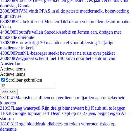
12
08/08
Broer 135 keer gestoken en gesneden: zes jaar cel en tbs voor
doodslag Gouda
28
08/08
RIVM vindt PFAS in al de geteste moedermelk, borstvoeding
blijft advies
68
08/08
EU bekritiseert Meta en TikTok om verspreiden desinformatie
Ceuta
44
08/08
Houthi's vallen Saoedi-Arabië en Jemen aan, dreigen met
blokkade olieroute
13
08/08
Vrouw krijgt 30 maanden cel voor afpersing 12-jarige
misdienaar in kerk
43
08/08
PostNL-bezorger steekt bewoner na ruzie over pakket
26
08/08
Wegpiraat scheurt met 146 km/u door het centrum van
Amsterdam
Actieve items
Actieve items
Scrollbar gebruiken
opslaan
53
10:47
Manosfeer-influencers verdienen miljarden aan onzekerheid
jongeren
3
10:37
Laag waterpeil Rijn dreigt binnenvaart bij Kaub stil te leggen
1
10:36
Google-topman Jeff Dean stapt op na 27 jaar, begint eigen AI-
start-up
18
10:31
Hoge bloeddruk, diabetes en roken vergroten risico op
dementie