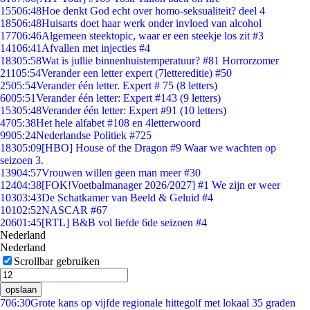
155
06:48
Hoe denkt God echt over homo-seksualiteit? deel 4
185
06:48
Huisarts doet haar werk onder invloed van alcohol
177
06:46
Algemeen steektopic, waar er een steekje los zit #3
141
06:41
Afvallen met injecties #4
183
05:58
Wat is jullie binnenhuistemperatuur? #81 Horrorzomer
211
05:54
Verander een letter expert (7lettereditie) #50
25
05:54
Verander één letter. Expert # 75 (8 letters)
60
05:51
Verander één letter: Expert #143 (9 letters)
153
05:48
Verander één letter: Expert #91 (10 letters)
47
05:38
Het hele alfabet #108 en 4letterwoord
99
05:24
Nederlandse Politiek #725
183
05:09
[HBO] House of the Dragon #9 Waar we wachten op
seizoen 3.
139
04:57
Vrouwen willen geen man meer #30
124
04:38
[FOK!Voetbalmanager 2026/2027] #1 We zijn er weer
103
03:43
De Schatkamer van Beeld & Geluid #4
101
02:52
NASCAR #67
206
01:45
[RTL] B&B vol liefde 6de seizoen #4
Nederland
Nederland
Scrollbar gebruiken
opslaan
7
06:30
Grote kans op vijfde regionale hittegolf met lokaal 35 graden