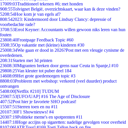
170
09:03
Traditioneel tekenen #6; met honden
9
08:55
Tolvignet België, overzichtskaart, waar kan ik deze vinden?
52
08:54
Hoe kom je van egels af?
8
08:54
2023: Kindermoord door Lindsay Clancy: depressie of
voorbedachte rade?
37
08:53
Errol Keyner: Accountants willen gewoon niks leren van hun
fouten
238
08:40
Frontpage Feedback Topic #60
35
08:35
Op vakantie met (kleine) kinderen #30
250
08:34
Wie gaan er dood in 2026?Post met een vleugje cynisme de
overledenen.
2
08:31
Starten met 3d printen
236
08:30
Migranten breken door grens naar Ceuta in Spanje,l #10
298
08:25
Van kleuter tot puber deel 184
146
08:09
Het grote goedemorgen topic #3
88
08:03
Probleem met webshop: verkeerd (veel duurder) product
ontvangen
54
08:00
[Netflix #210] TUDUM
259
07:53
[UFO/UAP] #16 The Age of Disclosure
4
07:52
Post hier je favoriete SHO podcast!
155
07:51
Sterren toen en nu #11
201
07:30
F1 Shownieuws! #4
203
07:19
Politieke meme's en spotprenten #11
144
07:18
Hoge accijns op sigaretten: nadelige gevolgen voor overheid
81
07:06
[ATP Tour] #169 Tosti Tallon back on fire