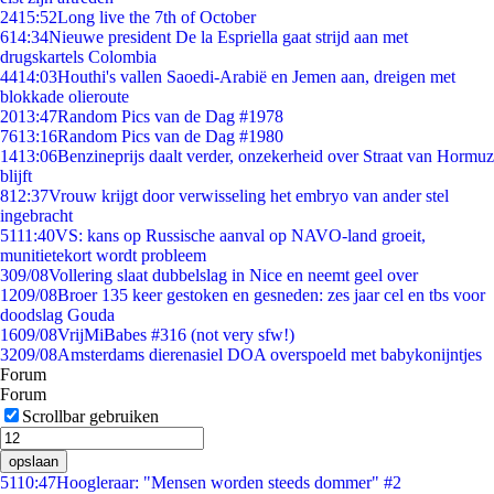
24
15:52
Long live the 7th of October
6
14:34
Nieuwe president De la Espriella gaat strijd aan met
drugskartels Colombia
44
14:03
Houthi's vallen Saoedi-Arabië en Jemen aan, dreigen met
blokkade olieroute
20
13:47
Random Pics van de Dag #1978
76
13:16
Random Pics van de Dag #1980
14
13:06
Benzineprijs daalt verder, onzekerheid over Straat van Hormuz
blijft
8
12:37
Vrouw krijgt door verwisseling het embryo van ander stel
ingebracht
51
11:40
VS: kans op Russische aanval op NAVO-land groeit,
munitietekort wordt probleem
3
09/08
Vollering slaat dubbelslag in Nice en neemt geel over
12
09/08
Broer 135 keer gestoken en gesneden: zes jaar cel en tbs voor
doodslag Gouda
16
09/08
VrijMiBabes #316 (not very sfw!)
32
09/08
Amsterdams dierenasiel DOA overspoeld met babykonijntjes
Forum
Forum
Scrollbar gebruiken
opslaan
51
10:47
Hoogleraar: "Mensen worden steeds dommer" #2