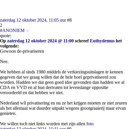
zaterdag 12 oktober 2024, 11:05 uur
#8
2
#ANONIEM
quote:
Op
zaterdag 12 oktober 2024 @ 11:00
schreef
Euthydemus
het
volgende:
Gewoon de-privariseren
Nee.
We hebben al sinds 1980 middels de verkiezingsuitslagen te kennen
gegeven dat we graag willen dat de hele boel geprivatiseerd zou
worden. Hadden we dat geen goed idee gevonden dan hadden we al
CDA en VVD en al hun derivaten tot levenslange oppositie
veroordeeld en dat hebben we niet.
Nederland wíl privatisering en nu ze het krijgen moeten ze niet zeuren
als het allemaal wat duurder uitpakt wegens grootgraaierij maar ervan
genieten.
We willen toch niet links worden met zijn allen
foto
zaterdag 12 oktober 2024, 11:11 uur
#9