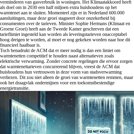
verminderen van gasverbruik in woningen. Het Klimaatakkoord heeft
als doel om in 2030 een half miljoen extra huishoudens op het
warmtenet aan te sluiten. Momenteel zijn er in Nederland 600.000
aansluitingen, maar deze groei stagneert door onzekerheid bij
consumenten over de tarieven. Minister Sophie Hermans (Klimaat en
Groene Groei) heeft aan de Tweede Kamer geschreven dat een
tarieflimiet ingesteld kan worden als leveringstarieven onacceptabel
hoog dreigen te worden, al moet er nog gekeken worden naar hoe dit
financieel haalbaar is.
Toch benadrukt de ACM dat er meer nodig is dan een limiet om
warmtenetten competitief te houden naast alternatieven zoals
elektrische verwarming. Zonder concrete regelingen die ervoor zorgen
dat warmtenettarieven concurrerend blijven, vreest de ACM dat
huishoudens hun vertrouwen in deze vorm van stadsverwarming
verliezen. Dit zou niet alleen de groei van warmtenetten remmen, maar
ook het draagvlak ondermijnen voor een toekomstbestendige
energietransitie.