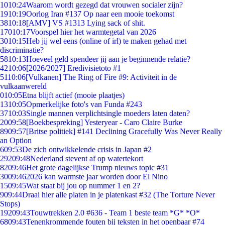
10
10:24
Waarom wordt gezegd dat vrouwen socialer zijn?
19
10:19
Oorlog Iran #137 Op naar een mooie toekomst
38
10:18
[AMV] VS #1313 Lying sack of shit.
170
10:17
Voorspel hier het warmtegetal van 2026
30
10:15
Heb jij wel eens (online of irl) te maken gehad met
discriminatie?
58
10:13
Hoeveel geld spendeer jij aan je beginnende relatie?
42
10:06
[2026/2027] Eredivisietoto #1
51
10:06
[Vulkanen] The Ring of Fire #9: Activiteit in de
vulkaanwereld
0
10:05
Etna blijft actief (mooie plaatjes)
13
10:05
Opmerkelijke foto's van Funda #243
37
10:03
Single mannen verplichtsingle moeders laten daten?
20
09:58
[Boekbespreking] Yesteryear - Caro Claire Burke
89
09:57
[Britse politiek] #141 Declining Gracefully Was Never Really
an Option
6
09:53
De zich ontwikkelende crisis in Japan #2
292
09:48
Nederland stevent af op watertekort
82
09:46
Het grote dagelijkse Trump nieuws topic #31
30
09:46
2026 kan warmste jaar worden door El Nino
15
09:45
Wat staat bij jou op nummer 1 en 2?
9
09:44
Draai hier alle platen in je platenkast #32 (The Torture Never
Stops)
192
09:43
Touwtrekken 2.0 #636 - Team 1 beste team *G* *O*
68
09:43
Tenenkrommende fouten bij teksten in het openbaar #74