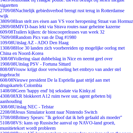
sigaretten
27
09/08
Nachtelijk gebiedsverbod brengt rust terug in Rotterdamse
wijk
38
09/08
Iran stelt zes eisen aan VS voor heropening Straat van Hormuz
28
09/08
MIVD-baas lekt via Strava routes naar geheime kazerne
6
09/08
Trailers kijken: de bioscoopreleases van week 32
76
09/08
Random Pics van de Dag #1980
1
09/08
Uitslag AZ - ADO Den Haag
13
08/08
Hoe 30 landen zich voorbereiden op mogelijke oorlog met
China en Noord-Korea
3
08/08
Vollering slaat dubbelslag in Nice en neemt geel over
19
08/08
Uitslag PSV - Fortuna Sittard
8
08/08
Vrouw krijgt door verwisseling het embryo van ander stel
ingebracht
6
08/08
Nieuwe president De la Espriella gaat strijd aan met
drugskartels Colombia
14
08/08
Geen 'happy end' bij seksdate via Kinky.nl
43
08/08
XR blokkeert A12 ruim twee uur, agent gebeten bij
aanhouding
3
08/08
Uitslag NEC - Telstar
22
08/08
Jesus Simulator komt naar Nintendo Switch
37
08/08
Britney Spears: "Ik geloof dat ik heb gefaald als moeder"
51
08/08
VS: kans op Russische aanval op NAVO-land groeit,
munitietekort wordt probleem