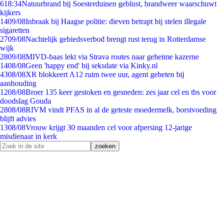
6
18:34
Natuurbrand bij Soesterduinen geblust, brandweer waarschuwt
kijkers
14
09/08
Inbraak bij Haagse politie: dieven betrapt bij stelen illegale
sigaretten
27
09/08
Nachtelijk gebiedsverbod brengt rust terug in Rotterdamse
wijk
28
09/08
MIVD-baas lekt via Strava routes naar geheime kazerne
14
08/08
Geen 'happy end' bij seksdate via Kinky.nl
43
08/08
XR blokkeert A12 ruim twee uur, agent gebeten bij
aanhouding
12
08/08
Broer 135 keer gestoken en gesneden: zes jaar cel en tbs voor
doodslag Gouda
28
08/08
RIVM vindt PFAS in al de geteste moedermelk, borstvoeding
blijft advies
13
08/08
Vrouw krijgt 30 maanden cel voor afpersing 12-jarige
misdienaar in kerk