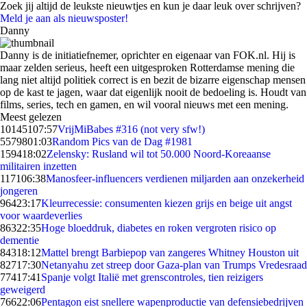
Zoek jij altijd de leukste nieuwtjes en kun je daar leuk over schrijven?
Meld je aan als nieuwsposter!
Danny
Danny is de initiatiefnemer, oprichter en eigenaar van FOK.nl. Hij is
maar zelden serieus, heeft een uitgesproken Rotterdamse mening die
lang niet altijd politiek correct is en bezit de bizarre eigenschap mensen
op de kast te jagen, waar dat eigenlijk nooit de bedoeling is. Houdt van
films, series, tech en gamen, en wil vooral nieuws met een mening.
Meest gelezen
101451
07:57
VrijMiBabes #316 (not very sfw!)
55798
01:03
Random Pics van de Dag #1981
1594
18:02
Zelensky: Rusland wil tot 50.000 Noord-Koreaanse
militairen inzetten
1171
06:38
Manosfeer-influencers verdienen miljarden aan onzekerheid
jongeren
964
23:17
Kleurrecessie: consumenten kiezen grijs en beige uit angst
voor waardeverlies
863
22:35
Hoge bloeddruk, diabetes en roken vergroten risico op
dementie
843
18:12
Mattel brengt Barbiepop van zangeres Whitney Houston uit
827
17:30
Netanyahu zet streep door Gaza-plan van Trumps Vredesraad
774
17:41
Spanje volgt Italië met grenscontroles, tien reizigers
geweigerd
766
22:06
Pentagon eist snellere wapenproductie van defensiebedrijven