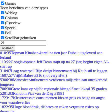
Games
Toon berichten van deze types
Weblog
Column
(P)review
Special
Poll
Scrollbar gebruiken
opslaan
0
10:35
Topman Kinahan-kartel na tien jaar Dubai uitgeleverd aan
Ierland
1
10:22
Google-topman Jeff Dean stapt op na 27 jaar, begint eigen AI-
start-up
3
10:07
Laag waterpeil Rijn dreigt binnenvaart bij Kaub stil te leggen
16
07:57
VrijMiBabes #316 (not very sfw!)
53
06:38
Manosfeer-influencers verdienen miljarden aan onzekerheid
jongeren
7
06:30
Grote kans op vijfde regionale hittegolf met lokaal 35 graden
52
01:03
Random Pics van de Dag #1981
17
23:17
Kleurrecessie: consumenten kiezen grijs en beige uit angst
voor waardeverlies
18
22:35
Hoge bloeddruk, diabetes en roken vergroten risico op
dementie