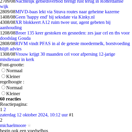
27
09/08
Nachtelijk gebiedsverbod brengt rust terug in Rotterdamse
wijk
28
09/08
MIVD-baas lekt via Strava routes naar geheime kazerne
14
08/08
Geen 'happy end' bij seksdate via Kinky.nl
43
08/08
XR blokkeert A12 ruim twee uur, agent gebeten bij
aanhouding
12
08/08
Broer 135 keer gestoken en gesneden: zes jaar cel en tbs voor
doodslag Gouda
28
08/08
RIVM vindt PFAS in al de geteste moedermelk, borstvoeding
blijft advies
13
08/08
Vrouw krijgt 30 maanden cel voor afpersing 12-jarige
misdienaar in kerk
Font-grootte:
Normaal
Kleiner
regelhoogte :
Normaal
Kleiner
60 reacties
Reactiepagina:
1
2
zaterdag 12 oktober 2024, 10:12 uur
#1
2
michaelmoore
begin ook een voedselbos