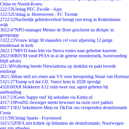
China en Noord-Korea
2
22:53
Uitslag PEC Zwolle - Ajax
1
22:52
Uitslag sc Heerenveen - FC Twente
27
22:52
Nachtelijk gebiedsverbod brengt rust terug in Rotterdamse
wijk
30
22:47
NPO-manager Menno de Boer geschorst na dickpic in
groepsapp
13
22:23
Vrouw krijgt 30 maanden cel voor afpersing 12-jarige
misdienaar in kerk
28
22:17
MIVD-baas lekt via Strava routes naar geheime kazerne
28
22:00
RIVM vindt PFAS in al de geteste moedermelk, borstvoeding
blijft advies
2
21:38
Vollering breekt Niewiadoma op slotklim en pakt tweede
eindzege
38
21:36
Iran stelt zes eisen aan VS voor heropening Straat van Hormuz
53
21:27
Trump wil dat J.D. Vance hem in 2028 opvolgt
43
20:00
XR blokkeert A12 ruim twee uur, agent gebeten bij
aanhouding
14
17:23
Geen 'happy end' bij seksdate via Kinky.nl
43
17:19
PostNL-bezorger steekt bewoner na ruzie over pakket
68
17:15
EU bekritiseert Meta en TikTok om verspreiden desinformatie
Ceuta
1
15:59
Uitslag Sparta - Feyenoord
16
15:52
FIFA ziet kritiek op Infantino als desinformatie, Noorwegen
eist zijn aftreden