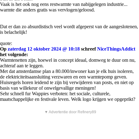
Vaak is het ook nog eens restwarmte van nabijgelegen industrie...
warmte die anders gratis was vervlogen/geloosd.
Dat er dan zo absurdistisch veel wordt afgeperst van de aangeslotenen,
is belachelijk!
quote:
Op
zaterdag 12 oktober 2024 @ 10:18
schreef
NiceThingsAddict
het volgende:
Warmtenetten zijn, hoewel in concept ideaal, domweg te duur om nu,
achteraf aan te leggen.
Met dat amsterdamse plan a 80.000/inwoner kan je elk huis isoleren,
de elektriciteitsaansluiting verzwaren en een warmtepomp geven.
Huisregels horen leidend te zijn bij verwijderen van posts, en niet op
basis van willekeur of onwelgevallige meningen!
Sehr schnell fur Wappies verboten: het sociale, culturele,
maatschappelijke en festivale leven. Welk logo krijgen we opgeprikt?
▼ Advertentie door Refinery89