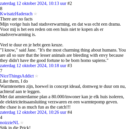
zaterdag 12 oktober 2024, 10:13 uur
#2
8
KwisatzHaderach
There are no facts
Mijn vorige huis had stadsverwarming, en dat was echt een drama.
Voor mij is het een reden om een huis niet te kopen als er
stadsverwarming is.
Veel te duur en je hebt geen keuze.
"I know," said Jane. "It's the most charming thing about humans. You
are all so sure that the lesser animals are bleeding with envy because
they didn't have the good fortune to be born homo sapiens."
zaterdag 12 oktober 2024, 10:18 uur
#3
7
NiceThingsAddict
Like them, I do
Warmtenetten zijn, hoewel in concept ideaal, domweg te duur om nu,
achteraf aan te leggen.
Met dat amsterdamse plan a 80.000/inwoner kan je elk huis isoleren,
de elektriciteitsaansluiting verzwaren en een warmtepomp geven.
the chase is as much fun as the catch!!!
zaterdag 12 oktober 2024, 10:26 uur
#4
4
noizzieNL
Stik in die Prick!