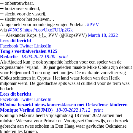
➖ onbetrouwbaar,
➖ horizonvervuilend,
➖ slecht voor de visserij,
➖ slecht voor het zeeleven…
Aangemeld voor mondelinge vragen & debat.
#PVV
/via
@NOS
https://t.co/UxoFUUp2Gk
— Alexander Kops 🇳🇱 PVV (@KopsPVV)
March 18, 2022
Lees dit bericht
Facebook
Twitter
LinkedIn
Tong's voetbalverhalen #125
Redactie
18-03-2022 18:00
print
Als Ajacied kun je ook sympathie hebben voor een speler van de
zogenaamde "vijand." 30 jaar geleden maakte Mike Obiku zijn debuut
voor Feijenoord. Toen nog met puntjes. De markante voorzitter zag
Obiku schitteren in Cyprus. Het land waar Jorien van den Herik
miljonair werd. De goedlachse spits was al cultheld voor de term was
bedacht.
Lees dit bericht
Facebook
Twitter
LinkedIn
Máxima bezoekt nieuwkomersklassen met Oekraïense kinderen
Monique Verlind (DJMO)
18-03-2022 17:12
print
Koningin Máxima heeft vrijdagmiddag 18 maart 2022 samen met
minister Wiersma voor Primair en Voortgezet Onderwijs, een bezoek
gebracht aan twee scholen in Den Haag waar gevluchte Oekraïense
kinderen les krijgen.