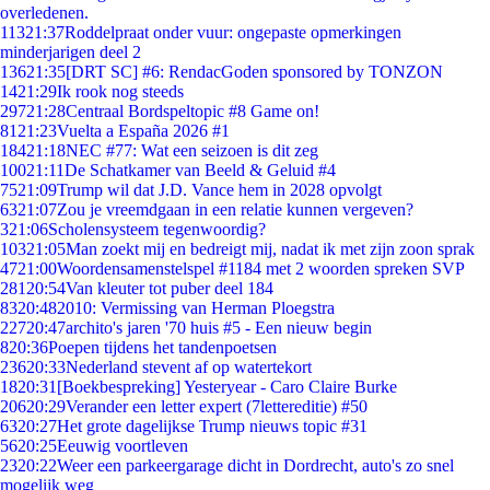
overledenen.
113
21:37
Roddelpraat onder vuur: ongepaste opmerkingen
minderjarigen deel 2
136
21:35
[DRT SC] #6: RendacGoden sponsored by TONZON
14
21:29
Ik rook nog steeds
297
21:28
Centraal Bordspeltopic #8 Game on!
81
21:23
Vuelta a España 2026 #1
184
21:18
NEC #77: Wat een seizoen is dit zeg
100
21:11
De Schatkamer van Beeld & Geluid #4
75
21:09
Trump wil dat J.D. Vance hem in 2028 opvolgt
63
21:07
Zou je vreemdgaan in een relatie kunnen vergeven?
3
21:06
Scholensysteem tegenwoordig?
103
21:05
Man zoekt mij en bedreigt mij, nadat ik met zijn zoon sprak
47
21:00
Woordensamenstelspel #1184 met 2 woorden spreken SVP
281
20:54
Van kleuter tot puber deel 184
83
20:48
2010: Vermissing van Herman Ploegstra
227
20:47
archito's jaren '70 huis #5 - Een nieuw begin
8
20:36
Poepen tijdens het tandenpoetsen
236
20:33
Nederland stevent af op watertekort
18
20:31
[Boekbespreking] Yesteryear - Caro Claire Burke
206
20:29
Verander een letter expert (7lettereditie) #50
63
20:27
Het grote dagelijkse Trump nieuws topic #31
56
20:25
Eeuwig voortleven
23
20:22
Weer een parkeergarage dicht in Dordrecht, auto's zo snel
mogelijk weg