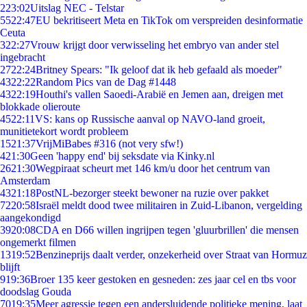
2
23:02
Uitslag NEC - Telstar
55
22:47
EU bekritiseert Meta en TikTok om verspreiden desinformatie
Ceuta
3
22:27
Vrouw krijgt door verwisseling het embryo van ander stel
ingebracht
27
22:24
Britney Spears: "Ik geloof dat ik heb gefaald als moeder"
43
22:22
Random Pics van de Dag #1448
43
22:19
Houthi's vallen Saoedi-Arabië en Jemen aan, dreigen met
blokkade olieroute
45
22:11
VS: kans op Russische aanval op NAVO-land groeit,
munitietekort wordt probleem
15
21:37
VrijMiBabes #316 (not very sfw!)
4
21:30
Geen 'happy end' bij seksdate via Kinky.nl
26
21:30
Wegpiraat scheurt met 146 km/u door het centrum van
Amsterdam
43
21:18
PostNL-bezorger steekt bewoner na ruzie over pakket
72
20:58
Israël meldt dood twee militairen in Zuid-Libanon, vergelding
aangekondigd
39
20:08
CDA en D66 willen ingrijpen tegen 'gluurbrillen' die mensen
ongemerkt filmen
13
19:52
Benzineprijs daalt verder, onzekerheid over Straat van Hormuz
blijft
9
19:36
Broer 135 keer gestoken en gesneden: zes jaar cel en tbs voor
doodslag Gouda
70
19:35
Meer agressie tegen een andersluidende politieke mening, laat