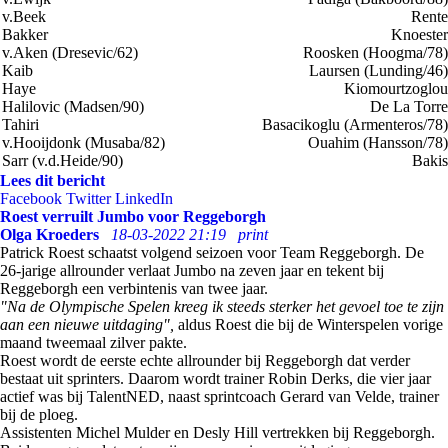
v.Beek
Rente
Bakker
Knoester
v.Aken (Dresevic/62)
Roosken (Hoogma/78)
Kaib
Laursen (Lunding/46)
Haye
Kiomourtzoglou
Halilovic (Madsen/90)
De La Torre
Tahiri
Basacikoglu (Armenteros/78)
v.Hooijdonk (Musaba/82)
Ouahim (Hansson/78)
Sarr (v.d.Heide/90)
Bakis
Lees dit bericht
Facebook
Twitter
LinkedIn
Roest verruilt Jumbo voor Reggeborgh
Olga Kroeders
18-03-2022 21:19
print
Patrick Roest schaatst volgend seizoen voor Team Reggeborgh. De
26-jarige allrounder verlaat Jumbo na zeven jaar en tekent bij
Reggeborgh een verbintenis van twee jaar.
"Na de Olympische Spelen kreeg ik steeds sterker het gevoel toe te zijn
aan een nieuwe uitdaging",
aldus Roest die bij de Winterspelen vorige
maand tweemaal zilver pakte.
Roest wordt de eerste echte allrounder bij Reggeborgh dat verder
bestaat uit sprinters. Daarom wordt trainer Robin Derks, die vier jaar
actief was bij TalentNED, naast sprintcoach Gerard van Velde, trainer
bij de ploeg.
Assistenten Michel Mulder en Desly Hill vertrekken bij Reggeborgh.