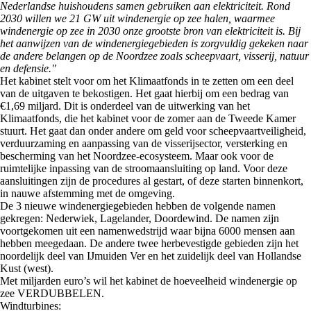
Nederlandse huishoudens samen gebruiken aan elektriciteit. Rond
2030 willen we 21 GW uit windenergie op zee halen, waarmee
windenergie op zee in 2030 onze grootste bron van elektriciteit is. Bij
het aanwijzen van de windenergiegebieden is zorgvuldig gekeken naar
de andere belangen op de Noordzee zoals scheepvaart, visserij, natuur
en defensie."
Het kabinet stelt voor om het Klimaatfonds in te zetten om een deel
van de uitgaven te bekostigen. Het gaat hierbij om een bedrag van
€1,69 miljard. Dit is onderdeel van de uitwerking van het
Klimaatfonds, die het kabinet voor de zomer aan de Tweede Kamer
stuurt. Het gaat dan onder andere om geld voor scheepvaartveiligheid,
verduurzaming en aanpassing van de visserijsector, versterking en
bescherming van het Noordzee-ecosysteem. Maar ook voor de
ruimtelijke inpassing van de stroomaansluiting op land. Voor deze
aansluitingen zijn de procedures al gestart, of deze starten binnenkort,
in nauwe afstemming met de omgeving.
De 3 nieuwe windenergiegebieden hebben de volgende namen
gekregen: Nederwiek, Lagelander, Doordewind. De namen zijn
voortgekomen uit een namenwedstrijd waar bijna 6000 mensen aan
hebben meegedaan. De andere twee herbevestigde gebieden zijn het
noordelijk deel van IJmuiden Ver en het zuidelijk deel van Hollandse
Kust (west).
Met miljarden euro’s wil het kabinet de hoeveelheid windenergie op
zee VERDUBBELEN.
Windturbines: