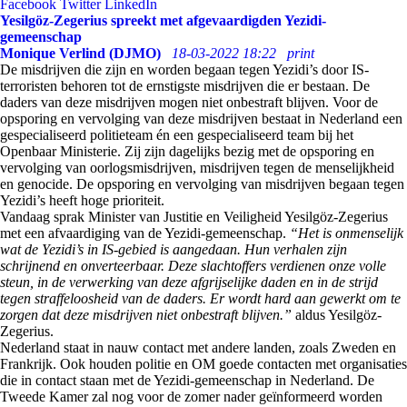
Facebook
Twitter
LinkedIn
Yesilgöz-Zegerius spreekt met afgevaardigden Yezidi-
gemeenschap
Monique Verlind (DJMO)
18-03-2022 18:22
print
De misdrijven die zijn en worden begaan tegen Yezidi’s door IS-
terroristen behoren tot de ernstigste misdrijven die er bestaan. De
daders van deze misdrijven mogen niet onbestraft blijven. Voor de
opsporing en vervolging van deze misdrijven bestaat in Nederland een
gespecialiseerd politieteam én een gespecialiseerd team bij het
Openbaar Ministerie. Zij zijn dagelijks bezig met de opsporing en
vervolging van oorlogsmisdrijven, misdrijven tegen de menselijkheid
en genocide. De opsporing en vervolging van misdrijven begaan tegen
Yezidi’s heeft hoge prioriteit.
Vandaag sprak Minister van Justitie en Veiligheid Yesilgöz-Zegerius
met een afvaardiging van de Yezidi-gemeenschap.
“Het is onmenselijk
wat de Yezidi’s in IS-gebied is aangedaan. Hun verhalen zijn
schrijnend en onverteerbaar. Deze slachtoffers verdienen onze volle
steun, in de verwerking van deze afgrijselijke daden en in de strijd
tegen straffeloosheid van de daders. Er wordt hard aan gewerkt om te
zorgen dat deze misdrijven niet onbestraft blijven.”
aldus Yesilgöz-
Zegerius.
Nederland staat in nauw contact met andere landen, zoals Zweden en
Frankrijk. Ook houden politie en OM goede contacten met organisaties
die in contact staan met de Yezidi-gemeenschap in Nederland. De
Tweede Kamer zal nog voor de zomer nader geïnformeerd worden