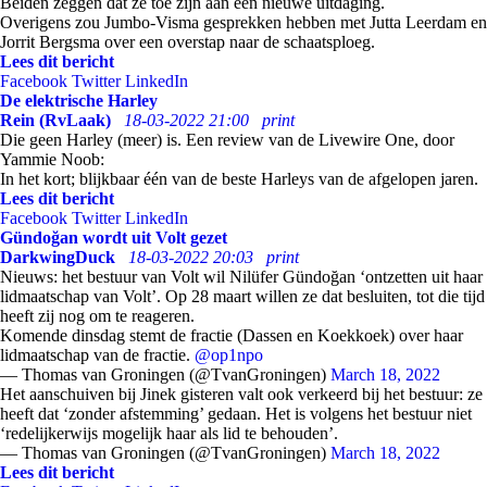
Beiden zeggen dat ze toe zijn aan een nieuwe uitdaging.
Overigens zou Jumbo-Visma gesprekken hebben met Jutta Leerdam en
Jorrit Bergsma over een overstap naar de schaatsploeg.
Lees dit bericht
Facebook
Twitter
LinkedIn
De elektrische Harley
Rein (RvLaak)
18-03-2022 21:00
print
Die geen Harley (meer) is. Een review van de Livewire One, door
Yammie Noob:
In het kort; blijkbaar één van de beste Harleys van de afgelopen jaren.
Lees dit bericht
Facebook
Twitter
LinkedIn
Gündoğan wordt uit Volt gezet
DarkwingDuck
18-03-2022 20:03
print
Nieuws: het bestuur van Volt wil Nilüfer Gündoğan ‘ontzetten uit haar
lidmaatschap van Volt’. Op 28 maart willen ze dat besluiten, tot die tijd
heeft zij nog om te reageren.
Komende dinsdag stemt de fractie (Dassen en Koekkoek) over haar
lidmaatschap van de fractie.
@op1npo
— Thomas van Groningen (@TvanGroningen)
March 18, 2022
Het aanschuiven bij Jinek gisteren valt ook verkeerd bij het bestuur: ze
heeft dat ‘zonder afstemming’ gedaan. Het is volgens het bestuur niet
‘redelijkerwijs mogelijk haar als lid te behouden’.
— Thomas van Groningen (@TvanGroningen)
March 18, 2022
Lees dit bericht