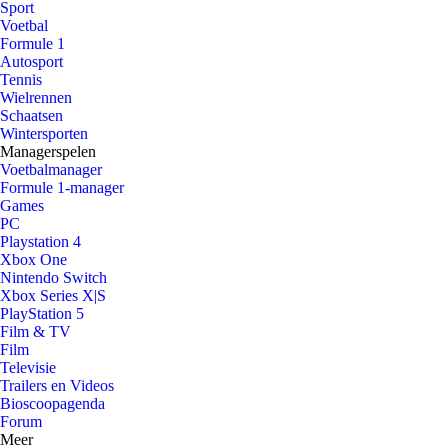
Sport
Voetbal
Formule 1
Autosport
Tennis
Wielrennen
Schaatsen
Wintersporten
Managerspelen
Voetbalmanager
Formule 1-manager
Games
PC
Playstation 4
Xbox One
Nintendo Switch
Xbox Series X|S
PlayStation 5
Film & TV
Film
Televisie
Trailers en Videos
Bioscoopagenda
Forum
Meer