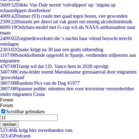
56
09:52
Dikke Van Dale neemt 'vulvalippen' op: 'stigma op
schaamlippen doorbreken'
40
09:42
Duitser (93) crasht met quad tegen boom, vier gewonden
25
09:22
Huisarts per direct uit vak gezet om ernstig alcoholmisbruik
66
09:19
Onlyfans-model met G-cup wil als NASA-ambassadeur naar
maan
24
09:02
Zorgmedewerkster die 's nachts haar vriend bezocht terecht
ontslagen
23
03:02
Quake krijgt na 30 jaar een gratis uitbreiding
11
07/08
Smokkelbende opgerold in Spanje, verdienden miljoenen aan
migranten
47
07/08
Trump wil dat J.D. Vance hem in 2028 opvolgt
34
07/08
Ceuta-leider noemt Marokkaanse grensaanval door migranten
'gruweldaad'
38
07/08
Random Pics van de Dag #1977
38
07/08
Spaanse politie: minstens tien voor terrorisme veroordeelden
onder migranten Ceuta
Forum
Forum
Scrollbar gebruiken
opslaan
5
23:46
Ik krijg hier zweethanden van.
3
23:45
Podcasts