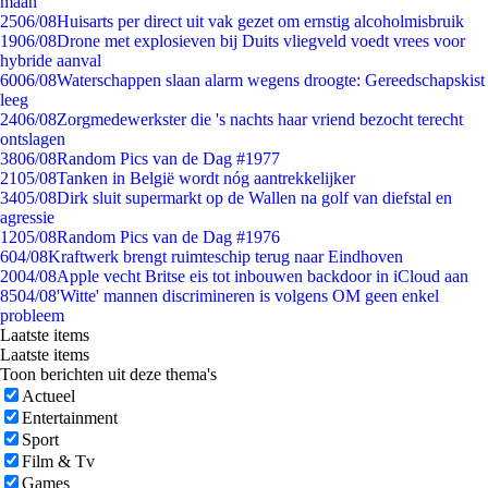
maan
25
06/08
Huisarts per direct uit vak gezet om ernstig alcoholmisbruik
19
06/08
Drone met explosieven bij Duits vliegveld voedt vrees voor
hybride aanval
60
06/08
Waterschappen slaan alarm wegens droogte: Gereedschapskist
leeg
24
06/08
Zorgmedewerkster die 's nachts haar vriend bezocht terecht
ontslagen
38
06/08
Random Pics van de Dag #1977
21
05/08
Tanken in België wordt nóg aantrekkelijker
34
05/08
Dirk sluit supermarkt op de Wallen na golf van diefstal en
agressie
12
05/08
Random Pics van de Dag #1976
6
04/08
Kraftwerk brengt ruimteschip terug naar Eindhoven
20
04/08
Apple vecht Britse eis tot inbouwen backdoor in iCloud aan
85
04/08
'Witte' mannen discrimineren is volgens OM geen enkel
probleem
Laatste items
Laatste items
Toon berichten uit deze thema's
Actueel
Entertainment
Sport
Film & Tv
Games