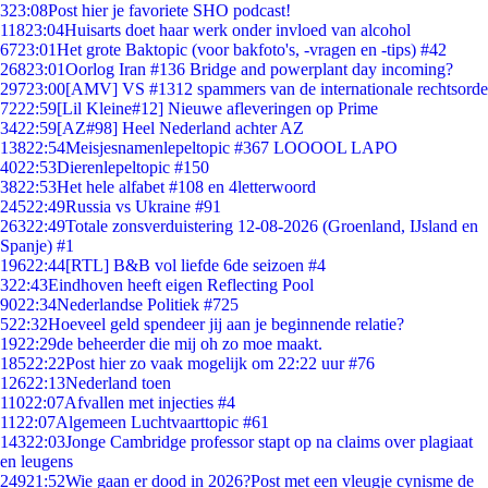
3
23:08
Post hier je favoriete SHO podcast!
118
23:04
Huisarts doet haar werk onder invloed van alcohol
67
23:01
Het grote Baktopic (voor bakfoto's, -vragen en -tips) #42
268
23:01
Oorlog Iran #136 Bridge and powerplant day incoming?
297
23:00
[AMV] VS #1312 spammers van de internationale rechtsorde
72
22:59
[Lil Kleine#12] Nieuwe afleveringen op Prime
34
22:59
[AZ#98] Heel Nederland achter AZ
138
22:54
Meisjesnamenlepeltopic #367 LOOOOL LAPO
40
22:53
Dierenlepeltopic #150
38
22:53
Het hele alfabet #108 en 4letterwoord
245
22:49
Russia vs Ukraine #91
263
22:49
Totale zonsverduistering 12-08-2026 (Groenland, IJsland en
Spanje) #1
196
22:44
[RTL] B&B vol liefde 6de seizoen #4
3
22:43
Eindhoven heeft eigen Reflecting Pool
90
22:34
Nederlandse Politiek #725
5
22:32
Hoeveel geld spendeer jij aan je beginnende relatie?
19
22:29
de beheerder die mij oh zo moe maakt.
185
22:22
Post hier zo vaak mogelijk om 22:22 uur #76
126
22:13
Nederland toen
110
22:07
Afvallen met injecties #4
11
22:07
Algemeen Luchtvaarttopic #61
143
22:03
Jonge Cambridge professor stapt op na claims over plagiaat
en leugens
249
21:52
Wie gaan er dood in 2026?Post met een vleugje cynisme de