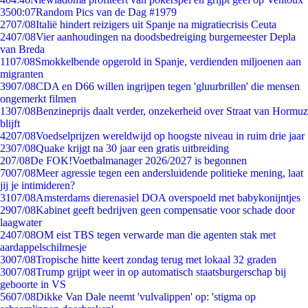
35
00:07
Random Pics van de Dag #1979
27
07/08
Italië hindert reizigers uit Spanje na migratiecrisis Ceuta
24
07/08
Vier aanhoudingen na doodsbedreiging burgemeester Depla
van Breda
11
07/08
Smokkelbende opgerold in Spanje, verdienden miljoenen aan
migranten
39
07/08
CDA en D66 willen ingrijpen tegen 'gluurbrillen' die mensen
ongemerkt filmen
13
07/08
Benzineprijs daalt verder, onzekerheid over Straat van Hormuz
blijft
42
07/08
Voedselprijzen wereldwijd op hoogste niveau in ruim drie jaar
23
07/08
Quake krijgt na 30 jaar een gratis uitbreiding
2
07/08
De FOK!Voetbalmanager 2026/2027 is begonnen
70
07/08
Meer agressie tegen een andersluidende politieke mening, laat
jij je intimideren?
31
07/08
Amsterdams dierenasiel DOA overspoeld met babykonijntjes
29
07/08
Kabinet geeft bedrijven geen compensatie voor schade door
laagwater
24
07/08
OM eist TBS tegen verwarde man die agenten stak met
aardappelschilmesje
30
07/08
Tropische hitte keert zondag terug met lokaal 32 graden
30
07/08
Trump grijpt weer in op automatisch staatsburgerschap bij
geboorte in VS
56
07/08
Dikke Van Dale neemt 'vulvalippen' op: 'stigma op