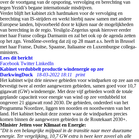
over de voortgang van de opsporing, vervolging en berechting van
tegen Yezidi’s begane internationale misdrijven.
Verder blijft het kabinet zich hardmaken voor de vervolging en
berechting van IS-strijders en werkt hierbij nauw samen met andere
Europese landen, bijvoorbeeld door te kijken naar de mogelijkheden
van berechting in de regio. Yesilgöz-Zegerius sprak hierover eerder
met haar Franse collega Darmanin en zal het ook op de agenda zetten
op het zgn. Vendôme-overleg dat zij op 28 maart a.s. heeft in Brussel
met haar Franse, Duitse, Spaanse, Italiaanse en Luxemburgse collega-
ministers.
Lees dit bericht
Facebook
Twitter
LinkedIn
Kabinet verdubbelt productie windenergie op zee
DarkwingDuck
18-03-2022 18:11
print
Het kabinet wijst drie nieuwe gebieden voor windparken op zee aan en
bevestigt twee al eerder aangewezen gebieden, samen goed voor 10,7
gigawatt (GW) windenergie. Met deze vijf gebieden wordt de totale
geplande capaciteit voor energie van wind op zee verdubbeld tot
ongeveer 21 gigawatt rond 2030. De gebieden, onderdeel van het
Programma Noordzee, liggen ten noorden en noordwesten van het
land. Het kabinet besluit deze zomer waar de windparken precies
komen binnen de aangewezen gebieden in de Routekaart 2030+.
Minister Jetten voor Klimaat en Energie:
"Dit is een belangrijke mijlpaal in de transitie naar meer duurzame
energie. Ter vergelijking, 10,7 GW extra is twee keer zoveel als alle