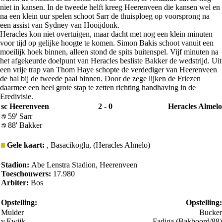
niet in kansen. In de tweede helft kreeg Heerenveen die kansen wel en
na een klein uur spelen schoot Sarr de thuisploeg op voorsprong na
een assist van Sydney van Hooijdonk.
Heracles kon niet overtuigen, maar dacht met nog een klein minuten
voor tijd op gelijke hoogte te komen. Simon Bakis schoot vanuit een
moeilijk hoek binnen, alleen stond de spits buitenspel. Vijf minuten na
het afgekeurde doelpunt van Heracles besliste Bakker de wedstrijd. Uit
een vrije trap van Thom Haye schopte de verdediger van Heerenveen
de bal bij de tweede paal binnen. Door de zege lijken de Friezen
daarmee een heel grote stap te zetten richting handhaving in de
Eredivisie.
sc Heerenveen
2 - 0
Heracles Almelo
59' Sarr
88' Bakker
Gele kaart:
, Basacikoglu, (Heracles Almelo)
Stadion:
Abe Lenstra Stadion, Heerenveen
Toeschouwers:
17.980
Arbiter:
Bos
Opstelling:
Opstelling:
Mulder
Bucker
v.Ewijk
Fadiga (Bakboord/88)