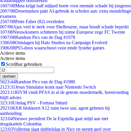
schaamlippen doorbreken'
16
07/08
Meta krijgt half miljard boete voor mentale schade bij jongeren
20
07/08
Denemarken pakt AI-gebruik in scholen aan: extra mondelinge
examens
25
07/08
Peter Faber (82) overleden
0
07/08
Ajax veel te sterk voor Shelbourne, maar houdt schade beperkt
1
07/08
Nieuwkomers schitteren bij ruime Europese zege FC Twente
19
07/08
Random Pics van de Dag #1978
15
06/08
Ontslagen bij Halo Studios na Campaign Evolved
19
06/08
PS5-doos waarschuwt voor einde fysieke games
Actieve items
Actieve items
Scrollbar gebruiken
opslaan
56
23:44
Random Pics van de Dag #1980
21
23:31
Jesus Simulator komt naar Nintendo Switch
20
23:11
RIVM vindt PFAS in al de geteste moedermelk, borstvoeding
blijft advies
3
23:10
Uitslag PSV - Fortuna Sittard
29
23:06
XR blokkeert A12 ruim twee uur, agent gebeten bij
aanhouding
3
23:04
Nieuwe president De la Espriella gaat strijd aan met
drugskartels Colombia
1
23:03
Vollering slaat dubbelslag in Nice en neemt geel over