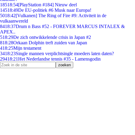
185
18:54
[PlayStation #184] Nieuw deel
145
18:49
De EU-politiek #6 Musk naar Europa!
50
18:42
[Vulkanen] The Ring of Fire #9: Activiteit in de
vulkaanwereld
84
18:37
Drum n Bass #52 - FOREVER MARCUS INTALEX &
APEX..
5
18:29
De zich ontwikkelende crisis in Japan #2
8
18:28
Orkaan Dolphin treft zuiden van Japan
4
18:25
Mijn testament
34
18:23
Single mannen verplichtsingle moeders laten daten?
294
18:21
Het Nederlandse tennis #35 - Lamensgodin