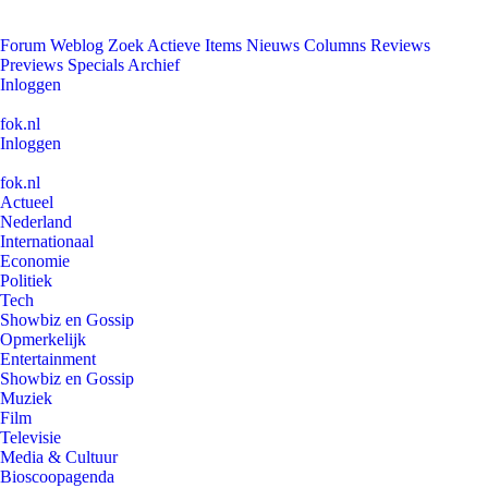
Forum
Weblog
Zoek
Actieve Items
Nieuws
Columns
Reviews
Previews
Specials
Archief
Inloggen
fok.nl
Inloggen
fok.nl
Actueel
Nederland
Internationaal
Economie
Politiek
Tech
Showbiz en Gossip
Opmerkelijk
Entertainment
Showbiz en Gossip
Muziek
Film
Televisie
Media & Cultuur
Bioscoopagenda