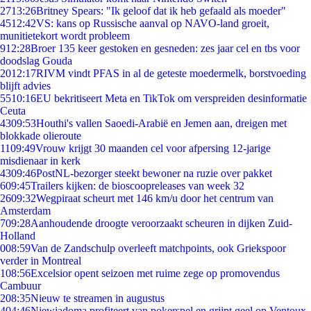
27
13:26
Britney Spears: "Ik geloof dat ik heb gefaald als moeder"
45
12:42
VS: kans op Russische aanval op NAVO-land groeit,
munitietekort wordt probleem
9
12:28
Broer 135 keer gestoken en gesneden: zes jaar cel en tbs voor
doodslag Gouda
20
12:17
RIVM vindt PFAS in al de geteste moedermelk, borstvoeding
blijft advies
55
10:16
EU bekritiseert Meta en TikTok om verspreiden desinformatie
Ceuta
43
09:53
Houthi's vallen Saoedi-Arabië en Jemen aan, dreigen met
blokkade olieroute
11
09:49
Vrouw krijgt 30 maanden cel voor afpersing 12-jarige
misdienaar in kerk
43
09:46
PostNL-bezorger steekt bewoner na ruzie over pakket
6
09:45
Trailers kijken: de bioscoopreleases van week 32
26
09:32
Wegpiraat scheurt met 146 km/u door het centrum van
Amsterdam
7
09:28
Aanhoudende droogte veroorzaakt scheuren in dijken Zuid-
Holland
0
08:59
Van de Zandschulp overleeft matchpoints, ook Griekspoor
verder in Montreal
1
08:56
Excelsior opent seizoen met ruime zege op promovendus
Cambuur
2
08:35
Nieuw te streamen in augustus
4
04:46
Niewiadoma profiteert van pokerspel en grijpt geel op Ventoux