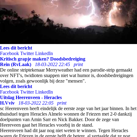
Lees dit bericht
Facebook
Twitter
LinkedIn
Kritisch grapje maken? Doodsbedreiging
Rein (RvLaak)
18-03-2022 22:45
print
De online striptekenaar Merryweather had een parodie-strip gemaakt
over NFT's, twidioten snappen niet wat humor is, doodsbedreigingen
volgen, zoals gewoonlijk bij deze "mensen".
Lees dit bericht
Facebook
Twitter
LinkedIn
Uitslag Heerenveen - Heracles
H.Vviv
18-03-2022 22:05
print
sc Heerenveen heeft eindelijk de eerste zege van het jaar binnen. In het
thuisduel tegen Heracles Almelo wonnen de Friezen met 2-0 dankzij
doelpunten van Amin Sarr en Nick Bakker. Door de zege van
Heereveen gaat het Heracles voorbij in de stand.
Heerenveen had dit jaar nog niet weten te winnen. Tegen Heracles
waren de Friezen in de eerste helft de betere, al vertaalde dat ze nog