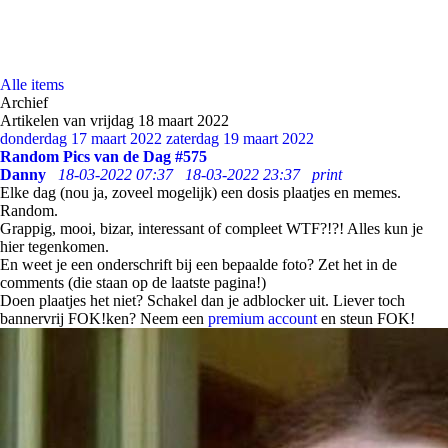
Alle items
Archief
Artikelen van vrijdag 18 maart 2022
donderdag 17 maart 2022
zaterdag 19 maart 2022
Random Pics van de Dag #575
Danny
18-03-2022 07:37
18-03-2022 23:37
print
Elke dag (nou ja, zoveel mogelijk) een dosis plaatjes en memes.
Random.
Grappig, mooi, bizar, interessant of compleet WTF?!?! Alles kun je
hier tegenkomen.
En weet je een onderschrift bij een bepaalde foto? Zet het in de
comments (die staan op de laatste pagina!)
Doen plaatjes het niet? Schakel dan je adblocker uit. Liever toch
bannervrij FOK!ken? Neem een
premium account
en steun FOK!