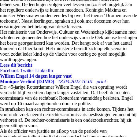
beheersen. De leerlingen volgen veel lessen om zo snel mogelijk aan
het reguliere onderwijs te kunnen meedoen. Koningin Máxima en
minister Wiersma woonden een les bij over het thema ‘Dromen over de
toekomst’. Naast leerlingen, spraken zij ook met docenten over hun
ervaringen en het belang van deze klassen.
Het ministerie van Onderwijs, Cultuur en Wetenschap kijkt samen met
scholen en gemeenten hoe het onderwijs voor de Oekraïense leerlingen
het beste georganiseerd kan worden. Dat hangt ook af van het aantal
kinderen dat hier komt. Het ministerie bereidt zich op elk scenario
voor, zodat ieder kind op de vlucht voor oorlog zo goed mogelijk
wordt opgevangen.
Lees dit bericht
Facebook
Twitter
LinkedIn
Willem Engel 14 dagen langer vast
Monique Verlind (DJMO)
18-03-2022 16:01
print
De 45-jarige Rotterdammer Willem Engel die van opruiing wordt
verdacht blijft veertien dagen langer vastzitten. Dat heeft de rechter-
commissaris van de rechtbank Rotterdam vanmiddag besloten. Engel
werd op 16 maart aangehouden door de politie.
In strafzaken kan een rechter-commissaris in actie komen. Tijdens het
vooronderzoek neemt de rechter-commissaris beslissingen en neemt hij
verhoren af. De rechter-commissaris is een onderzoeksrechter, hij zit
geen zittingen voor.
Als de officier van justitie na afloop van de periode van
inverzekeringstelling vindt dat een verdachte langer moet worden