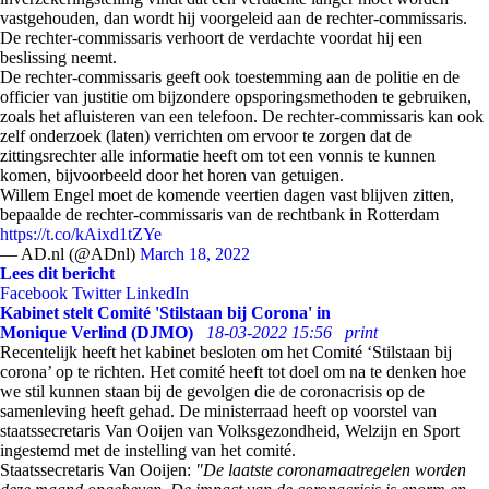
vastgehouden, dan wordt hij voorgeleid aan de rechter-commissaris.
De rechter-commissaris verhoort de verdachte voordat hij een
beslissing neemt.
De rechter-commissaris geeft ook toestemming aan de politie en de
officier van justitie om bijzondere opsporingsmethoden te gebruiken,
zoals het afluisteren van een telefoon. De rechter-commissaris kan ook
zelf onderzoek (laten) verrichten om ervoor te zorgen dat de
zittingsrechter alle informatie heeft om tot een vonnis te kunnen
komen, bijvoorbeeld door het horen van getuigen.
Willem Engel moet de komende veertien dagen vast blijven zitten,
bepaalde de rechter-commissaris van de rechtbank in Rotterdam
https://t.co/kAixd1tZYe
— AD.nl (@ADnl)
March 18, 2022
Lees dit bericht
Facebook
Twitter
LinkedIn
Kabinet stelt Comité 'Stilstaan bij Corona' in
Monique Verlind (DJMO)
18-03-2022 15:56
print
Recentelijk heeft het kabinet besloten om het Comité ‘Stilstaan bij
corona’ op te richten. Het comité heeft tot doel om na te denken hoe
we stil kunnen staan bij de gevolgen die de coronacrisis op de
samenleving heeft gehad. De ministerraad heeft op voorstel van
staatssecretaris Van Ooijen van Volksgezondheid, Welzijn en Sport
ingestemd met de instelling van het comité.
Staatssecretaris Van Ooijen:
"De laatste coronamaatregelen worden