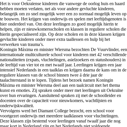
Het is voor Oekraïense kinderen die vanwege de oorlog huis en haard
hebben moeten verlaten, net als voor andere gevluchte kinderen,
belangrijk om zo snel mogelijk weer een zo normaal mogelijk leven op
te bouwen. Het krijgen van onderwijs en spelen met leeftijdsgenoten is
hier onderdeel van. Om deze leerlingen zo goed mogelijk hierin te
helpen, zijn er nieuwkomersscholen en klassen in reguliere scholen die
hierin gespecialiseerd zijn. Op deze scholen en in deze klassen krijgen
gevluchte kinderen onder meer extra taallessen en hulp bij het
verwerken van trauma’s.
Koningin Máxima en minister Wiersma bezochten De Vuurvlinder, een
internationale multiculturele school voor kinderen met 42 verschillende
nationaliteiten (expats, vluchtelingen, asielzoekers en statushouders) in
de leeftijd van vier tot en met twaalf jaar. Leerlingen krijgen een jaar
intensief Nederlands in een taalklas en krijgen daarna de kans om in de
reguliere klassen van de school binnen twee á drie jaar de
taalachterstand in te lopen. Tijdens het bezoek namen Koningin
Máxima en minister Wiersma deel aan een taalcircuit met het thema
kunst en emoties. Zij spraken onder meer met leerlingen uit Oekraïne
over hun ervaringen. Aansluitend spraken zij met de schoolleider en
docenten over de capaciteit voor nieuwkomers, wachtlijsten en
onderwijskwaliteit.
Vervolgens werd het Diamant College bezocht, een school voor
voortgezet onderwijs met meerdere taalklassen voor vluchtelingen.
Deze klassen zijn bestemd voor leerlingen vanaf twaalf jaar die nog
maar kort in Nederland zijn en het Nederlands niet voldoende