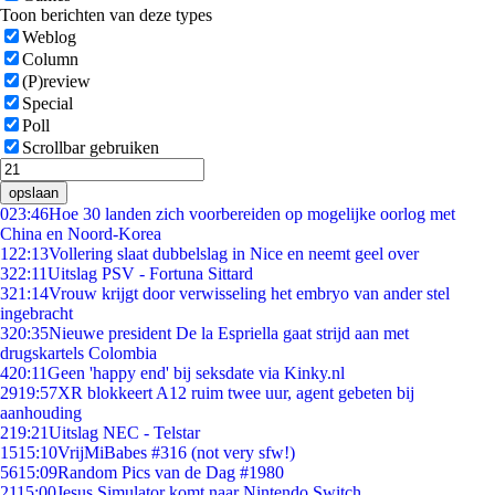
Toon berichten van deze types
Weblog
Column
(P)review
Special
Poll
Scrollbar gebruiken
opslaan
0
23:46
Hoe 30 landen zich voorbereiden op mogelijke oorlog met
China en Noord-Korea
1
22:13
Vollering slaat dubbelslag in Nice en neemt geel over
3
22:11
Uitslag PSV - Fortuna Sittard
3
21:14
Vrouw krijgt door verwisseling het embryo van ander stel
ingebracht
3
20:35
Nieuwe president De la Espriella gaat strijd aan met
drugskartels Colombia
4
20:11
Geen 'happy end' bij seksdate via Kinky.nl
29
19:57
XR blokkeert A12 ruim twee uur, agent gebeten bij
aanhouding
2
19:21
Uitslag NEC - Telstar
15
15:10
VrijMiBabes #316 (not very sfw!)
56
15:09
Random Pics van de Dag #1980
21
15:00
Jesus Simulator komt naar Nintendo Switch