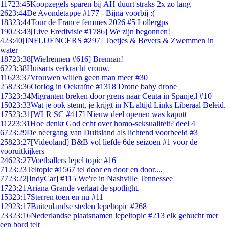
117
23:45
Koopzegels sparen bij AH duurt straks 2x zo lang
26
23:44
De Avondetappe #177 - Bijna voorbij :(
183
23:44
Tour de France femmes 2026 #5 Lollergps
190
23:43
[Live Eredivisie #1786] We zijn begonnen!
4
23:40
[INFLUENCERS #297] Toetjes & Bevers & Zwemmen in
water
187
23:38
[Wielrennen #616] Brennan!
62
23:38
Huisarts verkracht vrouw.
116
23:37
Vrouwen willen geen man meer #30
258
23:36
Oorlog in Oekraïne #1318 Drone baby drone
173
23:34
Migranten breken door grens naar Ceuta in Spanje,l #10
150
23:33
Wat je ook stemt, je krijgt in NL altijd Links Liberaal Beleid.
175
23:31
[WLR SC #417] Nieuw deel openen was kaputt
112
23:31
Hoe denkt God echt over homo-seksualiteit? deel 4
67
23:29
De neergang van Duitsland als lichtend voorbeeld #3
258
23:27
[Videoland] B&B vol liefde 6de seizoen #1 voor de
vooruitkijkers
246
23:27
Voetballers lepel topic #16
71
23:23
Teltopic #1567 tel door en door en door....
77
23:22
[IndyCar] #115 We're in Nashville Tennessee
17
23:21
Ariana Grande verlaat de spotlight.
153
23:17
Sterren toen en nu #11
129
23:17
Buitenlandse steden lepeltopic #268
233
23:16
Nederlandse plaatsnamen lepeltopic #213 elk gehucht met
een bord telt