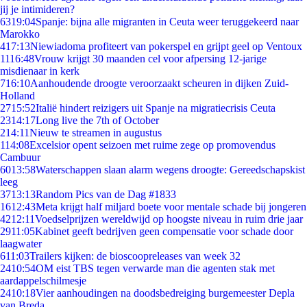
jij je intimideren?
63
19:04
Spanje: bijna alle migranten in Ceuta weer teruggekeerd naar
Marokko
4
17:13
Niewiadoma profiteert van pokerspel en grijpt geel op Ventoux
11
16:48
Vrouw krijgt 30 maanden cel voor afpersing 12-jarige
misdienaar in kerk
7
16:10
Aanhoudende droogte veroorzaakt scheuren in dijken Zuid-
Holland
27
15:52
Italië hindert reizigers uit Spanje na migratiecrisis Ceuta
23
14:17
Long live the 7th of October
2
14:11
Nieuw te streamen in augustus
1
14:08
Excelsior opent seizoen met ruime zege op promovendus
Cambuur
60
13:58
Waterschappen slaan alarm wegens droogte: Gereedschapskist
leeg
37
13:13
Random Pics van de Dag #1833
16
12:43
Meta krijgt half miljard boete voor mentale schade bij jongeren
42
12:11
Voedselprijzen wereldwijd op hoogste niveau in ruim drie jaar
29
11:05
Kabinet geeft bedrijven geen compensatie voor schade door
laagwater
6
11:03
Trailers kijken: de bioscoopreleases van week 32
24
10:54
OM eist TBS tegen verwarde man die agenten stak met
aardappelschilmesje
24
10:18
Vier aanhoudingen na doodsbedreiging burgemeester Depla
van Breda