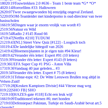
180
20:19
Touwtrekken 2.0 #636 - Team 1 beste team *G* *O*
40
20:14
Horrorfilms #33: Halloween
26
20:07
Twee zwaargewonden bij eenzijdig ongeval Zeeland.
52
20:05
OM-Teamleider met kinderporno is oud-directeur van twee
basisscholen
166
19:58
Dingen waar je enorm vrolijk van wordt #3
25
19:56
Natuur en Wild
16
19:54
Radio 2 #145 Ruud 66
47
19:47
[Netflix #210] TUDUM
212
19:43
[NL] Street View Quiz [#122] - Loogisch toch
101
19:43
De landelijke hittegolf van 2026
214
19:42
Bloemen/planten in je eigen tuin #94 Kleur!
148
19:42
Verander één letter: Expert #91 (10 letters)
55
19:39
Verander één letter: Expert #143 (9 letters)
2
19:36
UEFA Super Cup #1 PSG - Aston Villa
173
19:36
Vandaag 40 jaar geleden... #3
20
19:34
Verander één letter. Expert # 75 (8 letters)
105
19:31
Telstar-topic #2: De Witte Leeuwen Brullen nog altijd in
Velsen-Zuid!
177
19:28
[Keuken Kampioen Divisie] #44 Vitesse mag weg
0
19:22
[SHO FB] SHO
72
19:10
[HAZES-gate #118] Echt een leuk wijf
166
19:09
Traditioneel tekenen #6; met honden
27
19:03
Defensiepact Pakistan, Turkije en Saudi-Arabië bevat art.5
clausule?