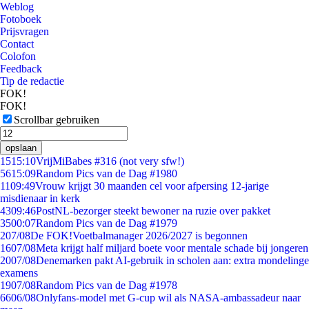
Weblog
Fotoboek
Prijsvragen
Contact
Colofon
Feedback
Tip de redactie
FOK!
FOK!
Scrollbar gebruiken
opslaan
15
15:10
VrijMiBabes #316 (not very sfw!)
56
15:09
Random Pics van de Dag #1980
11
09:49
Vrouw krijgt 30 maanden cel voor afpersing 12-jarige
misdienaar in kerk
43
09:46
PostNL-bezorger steekt bewoner na ruzie over pakket
35
00:07
Random Pics van de Dag #1979
2
07/08
De FOK!Voetbalmanager 2026/2027 is begonnen
16
07/08
Meta krijgt half miljard boete voor mentale schade bij jongeren
20
07/08
Denemarken pakt AI-gebruik in scholen aan: extra mondelinge
examens
19
07/08
Random Pics van de Dag #1978
66
06/08
Onlyfans-model met G-cup wil als NASA-ambassadeur naar