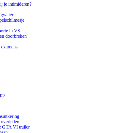
ij je intimideren?
agwater
pelschilmesje
oorte in VS
pen doorbreken'
e examens
app
suitkering
d overleden
e GTA VI trailer
maan