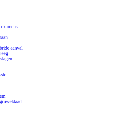
e examens
maan
bride aanval
 leeg
tslagen
ssie
eem
'gruweldaad'