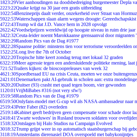
18
23:29
Vier aanhoudingen na doodsbedreiging burgemeester Depla v
22
23:22
Quake krijgt na 30 jaar een gratis uitbreiding
10
22:54
Benzineprijs daalt verder, onzekerheid over Straat van Hormuz 
59
22:53
Waterschappen slaan alarm wegens droogte: Gereedschapskist
47
22:43
Trump wil dat J.D. Vance hem in 2028 opvolgt
26
22:42
Voedselprijzen wereldwijd op hoogste niveau in ruim drie jaar
34
22:32
Ceuta-leider noemt Marokkaanse grensaanval door migranten 
38
22:29
Random Pics van de Dag #1977
38
22:28
Spaanse politie: minstens tien voor terrorisme veroordeelden 
15
22:25
Long live the 7th of October
30
22:20
Tropische hitte keert zondag terug met lokaal 32 graden
63
22:19
Meer agressie tegen een andersluidende politieke mening, laat j
7
21:52
Trailers kijken: de bioscoopreleases van week 32
46
21:30
Spoedberaad EU na crisis Ceuta, moeten we onze buitengrenz
24
21:01
Denemarken pakt AI-gebruik in scholen aan: extra mondeling
36
20:20
Duitser (93) crasht met quad tegen boom, vier gewonden
11
20:01
VrijMiBabes #316 (not very sfw!)
35
19:58
Random Pics van de Dag #1979
65
19:50
Onlyfans-model met G-cup wil als NASA-ambassadeur naar 
25
19:43
Peter Faber (82) overleden
25
19:14
Kabinet geeft bedrijven geen compensatie voor schade door la
24
18:41
'Zwarte weduwes' in Rusland trouwen soldaten voor overlijden
15
18:32
Ontslagen bij Halo Studios na Campaign Evolved
30
18:32
Trump grijpt weer in op automatisch staatsburgerschap bij geb
31
18:19
Amsterdams dierenasiel DOA overspoeld met babykonijntjes