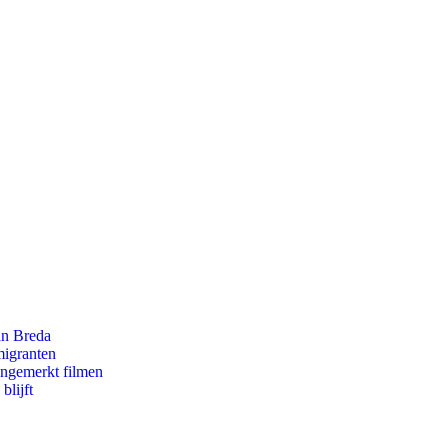
an Breda
migranten
ongemerkt filmen
blijft