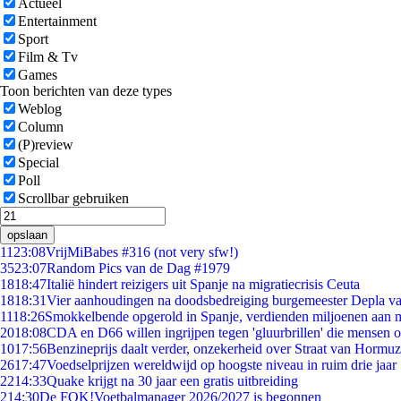
Actueel
Entertainment
Sport
Film & Tv
Games
Toon berichten van deze types
Weblog
Column
(P)review
Special
Poll
Scrollbar gebruiken
opslaan
11
23:08
VrijMiBabes #316 (not very sfw!)
35
23:07
Random Pics van de Dag #1979
18
18:47
Italië hindert reizigers uit Spanje na migratiecrisis Ceuta
18
18:31
Vier aanhoudingen na doodsbedreiging burgemeester Depla v
11
18:26
Smokkelbende opgerold in Spanje, verdienden miljoenen aan 
20
18:08
CDA en D66 willen ingrijpen tegen 'gluurbrillen' die mensen 
10
17:56
Benzineprijs daalt verder, onzekerheid over Straat van Hormuz 
26
17:47
Voedselprijzen wereldwijd op hoogste niveau in ruim drie jaar
22
14:33
Quake krijgt na 30 jaar een gratis uitbreiding
2
14:30
De FOK!Voetbalmanager 2026/2027 is begonnen