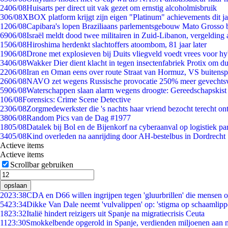
24
06/08
Huisarts per direct uit vak gezet om ernstig alcoholmisbruik
3
06/08
XBOX platform krijgt zijn eigen "Platinum" achievements dit ja
12
06/08
Capibara's lopen Braziliaans parlementsgebouw Mato Grosso 
69
06/08
Israël meldt dood twee militairen in Zuid-Libanon, vergeldin
15
06/08
Hiroshima herdenkt slachtoffers atoombom, 81 jaar later
19
06/08
Drone met explosieven bij Duits vliegveld voedt vrees voor hy
34
06/08
Wakker Dier dient klacht in tegen insectenfabriek Protix om 
22
06/08
Iran en Oman eens over route Straat van Hormuz, VS buitensp
26
06/08
NAVO zet wegens Russische provocatie 250% meer gevechtsvl
59
06/08
Waterschappen slaan alarm wegens droogte: Gereedschapskist
1
06/08
Forensics: Crime Scene Detective
23
06/08
Zorgmedewerkster die 's nachts haar vriend bezocht terecht on
38
06/08
Random Pics van de Dag #1977
18
05/08
Datalek bij Bol en de Bijenkorf na cyberaanval op logistiek pa
34
05/08
Kind overleden na aanrijding door AH-bestelbus in Dordrecht
Actieve items
Actieve items
Scrollbar gebruiken
opslaan
20
23:38
CDA en D66 willen ingrijpen tegen 'gluurbrillen' die mensen 
54
23:34
Dikke Van Dale neemt 'vulvalippen' op: 'stigma op schaamlip
18
23:32
Italië hindert reizigers uit Spanje na migratiecrisis Ceuta
11
23:30
Smokkelbende opgerold in Spanje, verdienden miljoenen aan 