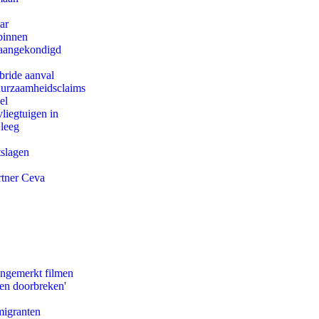
ar
binnen
g aangekondigd
bride aanval
duurzaamheidsclaims
el
iegtuigen in
 leeg
tslagen
rtner Ceva
ongemerkt filmen
pen doorbreken'
migranten