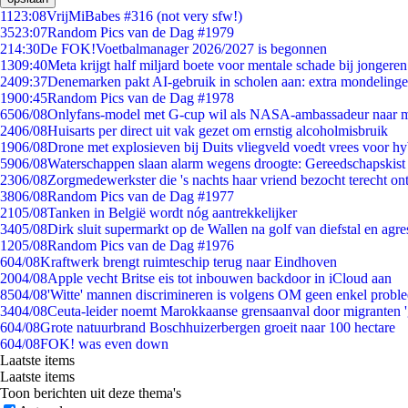
11
23:08
VrijMiBabes #316 (not very sfw!)
35
23:07
Random Pics van de Dag #1979
2
14:30
De FOK!Voetbalmanager 2026/2027 is begonnen
13
09:40
Meta krijgt half miljard boete voor mentale schade bij jongeren
24
09:37
Denemarken pakt AI-gebruik in scholen aan: extra mondeling
19
00:45
Random Pics van de Dag #1978
65
06/08
Onlyfans-model met G-cup wil als NASA-ambassadeur naar 
24
06/08
Huisarts per direct uit vak gezet om ernstig alcoholmisbruik
19
06/08
Drone met explosieven bij Duits vliegveld voedt vrees voor hy
59
06/08
Waterschappen slaan alarm wegens droogte: Gereedschapskist
23
06/08
Zorgmedewerkster die 's nachts haar vriend bezocht terecht on
38
06/08
Random Pics van de Dag #1977
21
05/08
Tanken in België wordt nóg aantrekkelijker
34
05/08
Dirk sluit supermarkt op de Wallen na golf van diefstal en agre
12
05/08
Random Pics van de Dag #1976
6
04/08
Kraftwerk brengt ruimteschip terug naar Eindhoven
20
04/08
Apple vecht Britse eis tot inbouwen backdoor in iCloud aan
85
04/08
'Witte' mannen discrimineren is volgens OM geen enkel probl
34
04/08
Ceuta-leider noemt Marokkaanse grensaanval door migranten 
6
04/08
Grote natuurbrand Boschhuizerbergen groeit naar 100 hectare
6
04/08
FOK! was even down
Laatste items
Laatste items
Toon berichten uit deze thema's