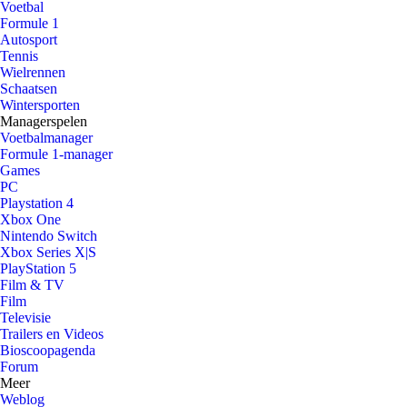
Voetbal
Formule 1
Autosport
Tennis
Wielrennen
Schaatsen
Wintersporten
Managerspelen
Voetbalmanager
Formule 1-manager
Games
PC
Playstation 4
Xbox One
Nintendo Switch
Xbox Series X|S
PlayStation 5
Film & TV
Film
Televisie
Trailers en Videos
Bioscoopagenda
Forum
Meer
Weblog