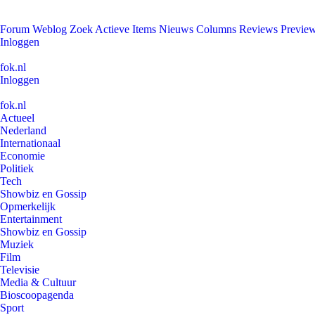
Forum
Weblog
Zoek
Actieve Items
Nieuws
Columns
Reviews
Previe
Inloggen
fok.nl
Inloggen
fok.nl
Actueel
Nederland
Internationaal
Economie
Politiek
Tech
Showbiz en Gossip
Opmerkelijk
Entertainment
Showbiz en Gossip
Muziek
Film
Televisie
Media & Cultuur
Bioscoopagenda
Sport