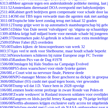
63
13:48
Meer agressie tegen een andersluidende politieke mening, laat j
31
11:52
Amsterdams dierenasiel DOA overspoeld met babykonijntjes
25
11:46
Kabinet geeft bedrijven geen compensatie voor schade door la
23
11:14
OM eist TBS tegen verwarde man die agenten stak met aardap
30
11:08
Tropische hitte keert zondag terug met lokaal 32 graden
30
10:12
Trump grijpt weer in op automatisch staatsburgerschap bij geb
54
09:51
Dikke Van Dale neemt 'vulvalippen' op: 'stigma op schaamlip
13
09:40
Meta krijgt half miljard boete voor mentale schade bij jongeren
24
09:37
Denemarken pakt AI-gebruik in scholen aan: extra mondeling
25
09:05
Peter Faber (82) overleden
7
05:00
Trailers kijken: de bioscoopreleases van week 32
0
03:37
Ajax veel te sterk voor Shelbourne, maar houdt schade beperkt
1
02:34
Nieuwkomers schitteren bij ruime Europese zege FC Twente
19
00:45
Random Pics van de Dag #1978
15
06/08
Ontslagen bij Halo Studios na Campaign Evolved
19
06/08
PS5-doos waarschuwt voor einde fysieke games
2
06/08
Le Court wint na nerveuze finale, Pieterse derde
29
06/08
NPO-manager Menno de Boer geschorst na dickpic in groeps
36
06/08
Duitser (93) crasht met quad tegen boom, vier gewonden
47
06/08
Trump wil dat J.D. Vance hem in 2028 opvolgt
1
06/08
Lemmen boekt eerste profzege in zware Ronde van Polen-rit
24
06/08
'Zwarte weduwes' in Rusland trouwen soldaten voor overlijden
14
06/08
Zangeres en Idols-jurylid Jerney Kaagman op 79-jarige leeftij
10
06/08
Netflix-abonnees krijgen exclusieve early access tot uitgebreid
65
06/08
Onlyfans-model met G-cup wil als NASA-ambassadeur naar 