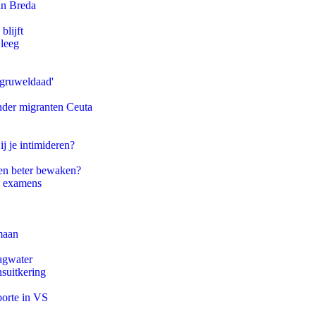
an Breda
blijft
 leeg
'gruweldaad'
onder migranten Ceuta
ij je intimideren?
en beter bewaken?
e examens
maan
agwater
suitkering
oorte in VS