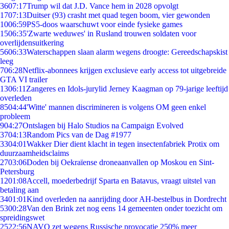
36
07:17
Trump wil dat J.D. Vance hem in 2028 opvolgt
17
07:13
Duitser (93) crasht met quad tegen boom, vier gewonden
10
06:59
PS5-doos waarschuwt voor einde fysieke games
15
06:35
'Zwarte weduwes' in Rusland trouwen soldaten voor
overlijdensuitkering
56
06:33
Waterschappen slaan alarm wegens droogte: Gereedschapskist
leeg
7
06:28
Netflix-abonnees krijgen exclusieve early access tot uitgebreide
GTA VI trailer
13
06:11
Zangeres en Idols-jurylid Jerney Kaagman op 79-jarige leeftijd
overleden
85
04:44
'Witte' mannen discrimineren is volgens OM geen enkel
probleem
9
04:27
Ontslagen bij Halo Studios na Campaign Evolved
37
04:13
Random Pics van de Dag #1977
33
04:01
Wakker Dier dient klacht in tegen insectenfabriek Protix om
duurzaamheidsclaims
27
03:06
Doden bij Oekraïense droneaanvallen op Moskou en Sint-
Petersburg
12
01:08
Accell, moederbedrijf Sparta en Batavus, vraagt uitstel van
betaling aan
34
01:01
Kind overleden na aanrijding door AH-bestelbus in Dordrecht
53
00:28
Van den Brink zet nog eens 14 gemeenten onder toezicht om
spreidingswet
25
22:56
NAVO zet wegens Russische provocatie 250% meer