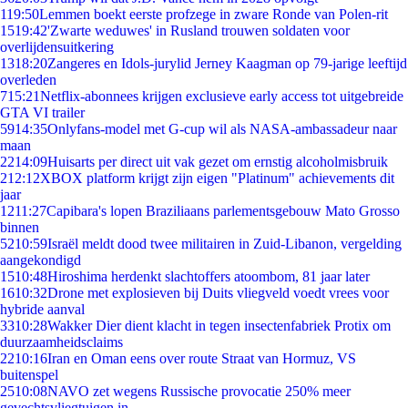
1
19:50
Lemmen boekt eerste profzege in zware Ronde van Polen-rit
15
19:42
'Zwarte weduwes' in Rusland trouwen soldaten voor
overlijdensuitkering
13
18:20
Zangeres en Idols-jurylid Jerney Kaagman op 79-jarige leeftijd
overleden
7
15:21
Netflix-abonnees krijgen exclusieve early access tot uitgebreide
GTA VI trailer
59
14:35
Onlyfans-model met G-cup wil als NASA-ambassadeur naar
maan
22
14:09
Huisarts per direct uit vak gezet om ernstig alcoholmisbruik
2
12:12
XBOX platform krijgt zijn eigen "Platinum" achievements dit
jaar
12
11:27
Capibara's lopen Braziliaans parlementsgebouw Mato Grosso
binnen
52
10:59
Israël meldt dood twee militairen in Zuid-Libanon, vergelding
aangekondigd
15
10:48
Hiroshima herdenkt slachtoffers atoombom, 81 jaar later
16
10:32
Drone met explosieven bij Duits vliegveld voedt vrees voor
hybride aanval
33
10:28
Wakker Dier dient klacht in tegen insectenfabriek Protix om
duurzaamheidsclaims
22
10:16
Iran en Oman eens over route Straat van Hormuz, VS
buitenspel
25
10:08
NAVO zet wegens Russische provocatie 250% meer
gevechtsvliegtuigen in