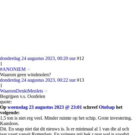
donderdag 24 augustus 2023, 00:20 uur
#12
1
#ANONIEM
Waarom geen windmolen?
donderdag 24 augustus 2023, 00:22 uur
#13
1
WaaromDenktMenIets
Begrijpen v.s. Oordelen
quote:
Op
woensdag 23 augustus 2023 @ 23:01
schreef
Otofsap
het
volgende:
1,5 ton is niet erg veel. Minder ruimte op het schip. Grote investering.
Kansloos.
Dit. En snap niet dat dit nieuws is. Is er minimaal al 1 van die al uch
jaar vaart vanuit Rotterdam. En volgens mij hek r nog wel is voorbij