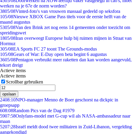
45
05/08
Doorwerken na AOW-leeftijd vaker vastgelegd in cao's, moet
werken na je 67e de norm worden?
38
05/08
Vinted-foto's van vrouwen massaal gedeeld op seksfora
1
05/08
Nieuwe XBOX Game Pass titels voor de eerste helft van de
maand augustus
53
05/08
Van den Brink zet nog eens 14 gemeenten onder toezicht om
spreidingswet
18
05/08
Iran overweegt Europese hulp bij ruimen mijnen in Straat van
Hormuz
3
05/08
EA Sports FC 27 toont The Grounds-modus
1
05/08
Gears of War: E-Day open beta begint 6 augustus
36
05/08
Pentagon verbruikt meer raketten dan kan worden aangevuld,
tekort dreigt
Actieve items
Actieve items
Scrollbar gebruiken
opslaan
24
08:10
NPO-manager Menno de Boer geschorst na dickpic in
groepsapp
6
08:08
Random Pics van de Dag #1979
59
07:58
Onlyfans-model met G-cup wil als NASA-ambassadeur naar
maan
52
07:28
Israël meldt dood twee militairen in Zuid-Libanon, vergelding
aangekondigd