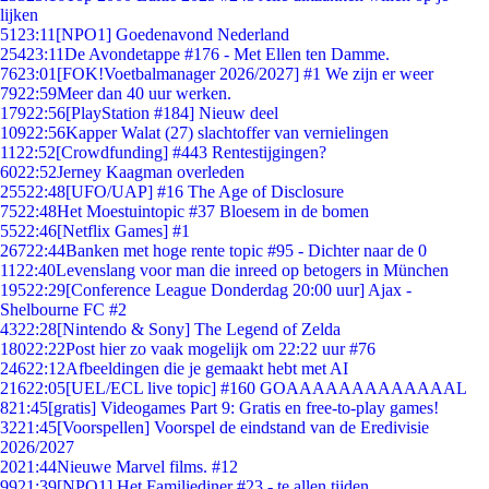
lijken
51
23:11
[NPO1] Goedenavond Nederland
254
23:11
De Avondetappe #176 - Met Ellen ten Damme.
76
23:01
[FOK!Voetbalmanager 2026/2027] #1 We zijn er weer
79
22:59
Meer dan 40 uur werken.
179
22:56
[PlayStation #184] Nieuw deel
109
22:56
Kapper Walat (27) slachtoffer van vernielingen
11
22:52
[Crowdfunding] #443 Rentestijgingen?
60
22:52
Jerney Kaagman overleden
255
22:48
[UFO/UAP] #16 The Age of Disclosure
75
22:48
Het Moestuintopic #37 Bloesem in de bomen
55
22:46
[Netflix Games] #1
267
22:44
Banken met hoge rente topic #95 - Dichter naar de 0
11
22:40
Levenslang voor man die inreed op betogers in München
195
22:29
[Conference League Donderdag 20:00 uur] Ajax -
Shelbourne FC #2
43
22:28
[Nintendo & Sony] The Legend of Zelda
180
22:22
Post hier zo vaak mogelijk om 22:22 uur #76
246
22:12
Afbeeldingen die je gemaakt hebt met AI
216
22:05
[UEL/ECL live topic] #160 GOAAAAAAAAAAAAAL
8
21:45
[gratis] Videogames Part 9: Gratis en free-to-play games!
32
21:45
[Voorspellen] Voorspel de eindstand van de Eredivisie
2026/2027
20
21:44
Nieuwe Marvel films. #12
99
21:39
[NPO1] Het Familiediner #23 - te allen tijden