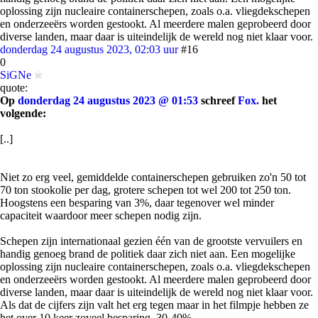
oplossing zijn nucleaire containerschepen, zoals o.a. vliegdekschepen
en onderzeeërs worden gestookt. Al meerdere malen geprobeerd door
diverse landen, maar daar is uiteindelijk de wereld nog niet klaar voor.
donderdag 24 augustus 2023, 02:03 uur
#16
0
SiGNe
quote:
Op
donderdag 24 augustus 2023 @ 01:53
schreef
Fox.
het
volgende:
[..]
Niet zo erg veel, gemiddelde containerschepen gebruiken zo'n 50 tot
70 ton stookolie per dag, grotere schepen tot wel 200 tot 250 ton.
Hoogstens een besparing van 3%, daar tegenover wel minder
capaciteit waardoor meer schepen nodig zijn.
Schepen zijn internationaal gezien één van de grootste vervuilers en
handig genoeg brand de politiek daar zich niet aan. Een mogelijke
oplossing zijn nucleaire containerschepen, zoals o.a. vliegdekschepen
en onderzeeërs worden gestookt. Al meerdere malen geprobeerd door
diverse landen, maar daar is uiteindelijk de wereld nog niet klaar voor.
Als dat de cijfers zijn valt het erg tegen maar in het filmpje hebben ze
het over 10 keer zoveel besparing, 30-40%