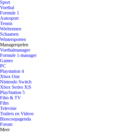
Sport
Voetbal
Formule 1
Autosport
Tennis
Wielrennen
Schaatsen
Wintersporten
Managerspelen
Voetbalmanager
Formule 1-manager
Games
PC
Playstation 4
Xbox One
Nintendo Switch
Xbox Series X|S
PlayStation 5
Film & TV
Film
Televisie
Trailers en Videos
Bioscoopagenda
Forum
Meer