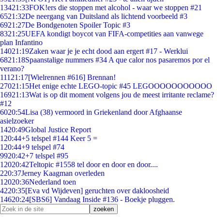
134
21:33
FOK!ers die stoppen met alcohol - waar we stoppen #21
65
21:32
De neergang van Duitsland als lichtend voorbeeld #3
69
21:27
De Bondgenoten Spoiler Topic #3
83
21:25
UEFA kondigt boycot van FIFA-competities aan vanwege
plan Infantino
140
21:19
Zaken waar je je echt dood aan ergert #17 - Werklui
68
21:18
Spaanstalige nummers #34 A que calor nos pasaremos por el
verano?
111
21:17
[Wielrennen #616] Brennan!
270
21:15
Het enige echte LEGO-topic #45 LEGOOOOOOOOOOO
169
21:13
Wat is op dit moment volgens jou de meest irritante reclame?
#12
60
20:54
Lisa (38) vermoord in Griekenland door Afghaanse
asielzoeker
14
20:49
Global Justice Report
1
20:44
+5 telspel #144 Keer 5 =
1
20:44
+9 telspel #74
99
20:42
+7 telspel #95
120
20:42
Teltopic #1558 tel door en door en door....
2
20:37
Jerney Kaagman overleden
120
20:36
Nederland toen
42
20:35
[Eva vd Wijdeven] geruchten over dakloosheid
146
20:24
[SBS6] Vandaag Inside #136 - Boekje pluggen.