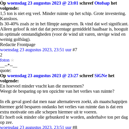
Op
woensdag 23 augustus 2023 @ 23:01
schreef
Otofsap
het
volgende:
1,5 ton is niet erg veel. Minder ruimte op het schip. Grote investering.
Kansloos.
Is 30-40% zoals ze in het filmpje aangeven. Ik vind dat wel significant.
Alleen geloof ik niet dat dat percentage gemiddeld haalbaar is, hooguit
in optimale omstandigheden (voor de wind uit varen, stevige wind en
weinig golfslag).
Redactie Frontpage
woensdag 23 augustus 2023, 23:51 uur
#7
2
foton
__--*--__
quote:
Op
woensdag 23 augustus 2023 @ 23:27
schreef
SiGNe
het
volgende:
En hoeveel minder vracht kan die meenemen?
Weegt de besparing op ten opzichte van het verlies van ruimte?
In elk geval goed dat men naar alternatieven zoekt, als maatschappijen
hiermee geld besparen ondanks het verlies van ruimte dan is dat een
extra motivatie om alle schepen hiermee uit te voeren.
Er hoeft ook minder olie gebunkerd te worden, anderhalve ton per dag
op zee.
woensdag 23 augustus 2023, 23:51 uur
#8