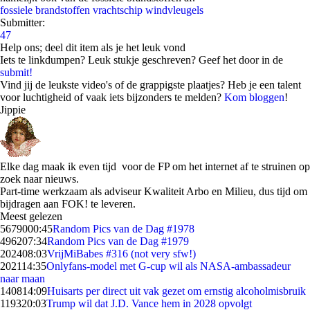
fossiele brandstoffen
vrachtschip
windvleugels
Submitter:
47
Help ons; deel dit item als je het leuk vond
Iets te linkdumpen? Leuk stukje geschreven? Geef het door in de
submit!
Vind jij de leukste video's of de grappigste plaatjes? Heb je een talent
voor luchtigheid of vaak iets bijzonders te melden?
Kom bloggen
!
Jippie
Elke dag maak ik even tijd voor de FP om het internet af te struinen op
zoek naar nieuws.
Part-time werkzaam als adviseur Kwaliteit Arbo en Milieu, dus tijd om
bijdragen aan FOK! te leveren.
Meest gelezen
56790
00:45
Random Pics van de Dag #1978
4962
07:34
Random Pics van de Dag #1979
2024
08:03
VrijMiBabes #316 (not very sfw!)
2021
14:35
Onlyfans-model met G-cup wil als NASA-ambassadeur
naar maan
1408
14:09
Huisarts per direct uit vak gezet om ernstig alcoholmisbruik
1193
20:03
Trump wil dat J.D. Vance hem in 2028 opvolgt