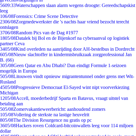
56
09:33
Waterschappen slaan alarm wegens droogte: Gereedschapskist
leeg
1
06/08
Forensics: Crime Scene Detective
23
06/08
Zorgmedewerkster die 's nachts haar vriend bezocht terecht
ontslagen
37
06/08
Random Pics van de Dag #1977
18
05/08
Datalek bij Bol en de Bijenkorf na cyberaanval op logistiek
partner Ceva
34
05/08
Kind overleden na aanrijding door AH-bestelbus in Dordrecht
6
05/08
Nieuw slachtoffer in kindermisbruikzaak zorgprofessional Jan
B. (66)
3
05/08
Geen Qatar en Abu Dhabi? Dan eindigt Formule 1-seizoen
mogelijk in Europa
5
05/08
Litouwen vindt opnieuw migrantentunnel onder grens met Wit-
Rusland
45
05/08
Progressieve Democraat El-Sayed wint nipt voorverkiezing
Michigan
12
05/08
Accell, moederbedrijf Sparta en Batavus, vraagt uitstel van
betaling aan
5
05/08
Zomervakantieweerbericht: aanhoudend zomers
1
05/08
Vollering de sterkste na lastige heuvelrit
8
05/08
The Division Resurgence nu gratis op pc
36
05/08
Hackers roven Coldcard-bitcoinwallets leeg voor 114 miljoen
dollar