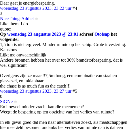
Daar gaat je energiebesparing.
woensdag 23 augustus 2023, 23:22 uur
#4
3
NiceThingsAddict
Like them, I do
quote:
Op
woensdag 23 augustus 2023 @ 23:01
schreef
Otofsap
het
volgende:
1,5 ton is niet erg veel. Minder ruimte op het schip. Grote investering.
Kansloos.
Lijkt me onwaarschijnlijk.
Andere bronnen hebben het over tot 30% brandstofbesparing, dat is
wel significant.
Overigens zijn ze maar 37,5m hoog, een combinatie van staal en
glasvezel, en inklapbaar.
the chase is as much fun as the catch!!!
woensdag 23 augustus 2023, 23:27 uur
#5
0
SiGNe
En hoeveel minder vracht kan die meenemen?
Weegt de besparing op ten opzichte van het verlies van ruimte?
In elk geval goed dat men naar alternatieven zoekt, als maatschappijen
hiermee geld besparen ondanks het verlies van ruimte dan is dat een