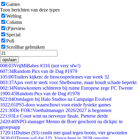
Games
Toon berichten van deze types
Weblog
Column
(P)review
Special
Poll
Scrollbar gebruiken
opslaan
0
08:03
VrijMiBabes #316 (not very sfw!)
6
07:34
Random Pics van de Dag #1979
1
05:00
Trailers kijken: de bioscoopreleases van week 32
0
03:37
Ajax veel te sterk voor Shelbourne, maar houdt schade beperkt
0
02:34
Nieuwkomers schitteren bij ruime Europese zege FC Twente
19
00:45
Random Pics van de Dag #1978
9
22:04
Ontslagen bij Halo Studios na Campaign Evolved
10
22:01
PS5-doos waarschuwt voor einde fysieke games
2
21:30
De FOK!Voetbalmanager 2026/2027 is begonnen
2
21:03
Le Court wint na nerveuze finale, Pieterse derde
24
20:40
NPO-manager Menno de Boer geschorst na dickpic in
groepsapp
17
20:11
Duitser (93) crasht met quad tegen boom, vier gewonden
36
20:03
Trump wil dat J.D. Vance hem in 2028 opvolgt