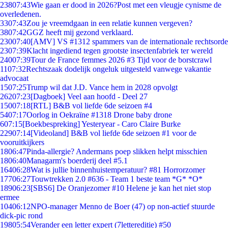
238
07:43
Wie gaan er dood in 2026?Post met een vleugje cynisme de
overledenen.
33
07:43
Zou je vreemdgaan in een relatie kunnen vergeven?
38
07:42
GGZ heeft mij gezond verklaard.
230
07:40
[AMV] VS #1312 spammers van de internationale rechtsorde
23
07:39
Klacht ingediend tegen grootste insectenfabriek ter wereld
240
07:39
Tour de France femmes 2026 #3 Tijd voor de borstcrawl
11
07:32
Rechtszaak dodelijk ongeluk uitgesteld vanwege vakantie
advocaat
15
07:25
Trump wil dat J.D. Vance hem in 2028 opvolgt
262
07:23
[Dagboek] Veel aan hoofd - Deel 27
150
07:18
[RTL] B&B vol liefde 6de seizoen #4
54
07:17
Oorlog in Oekraïne #1318 Drone baby drone
6
07:15
[Boekbespreking] Yesteryear - Caro Claire Burke
229
07:14
[Videoland] B&B vol liefde 6de seizoen #1 voor de
vooruitkijkers
18
06:47
Pinda-allergie? Andermans poep slikken helpt misschien
18
06:40
Managarm's boerderij deel #5.1
164
06:28
Wat is jullie binnenhuistemperatuur? #81 Horrorzomer
177
06:27
Touwtrekken 2.0 #636 - Team 1 beste team *G* *O*
189
06:23
[SBS6] De Oranjezomer #10 Helene je kan het niet stop
ermee
104
06:12
NPO-manager Menno de Boer (47) op non-actief stuurde
dick-pic rond
198
05:54
Verander een letter expert (7lettereditie) #50