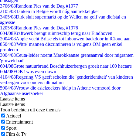
ontslagen
37
06/08
Random Pics van de Dag #1977
21
05/08
Tanken in België wordt nóg aantrekkelijker
34
05/08
Dirk sluit supermarkt op de Wallen na golf van diefstal en
agressie
12
05/08
Random Pics van de Dag #1976
6
04/08
Kraftwerk brengt ruimteschip terug naar Eindhoven
20
04/08
Apple vecht Britse eis tot inbouwen backdoor in iCloud aan
85
04/08
'Witte' mannen discrimineren is volgens OM geen enkel
probleem
30
04/08
Ceuta-leider noemt Marokkaanse grensaanval door migranten
'gruweldaad'
6
04/08
Grote natuurbrand Boschhuizerbergen groeit naar 100 hectare
6
04/08
FOK! was even down
41
04/08
Regering VS geeft scholen die 'genderidentiteit' van kinderen
verbergen voor ouders ultimatum
59
04/08
Vrouw die asielzoekers hielp in Athene vermoord door
Afghaanse asielzoeker
Laatste items
Laatste items
Toon berichten uit deze thema's
Actueel
Entertainment
Sport
Film & Tv