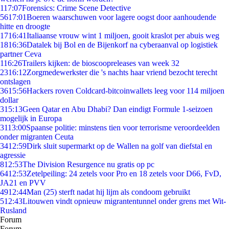
1
17:07
Forensics: Crime Scene Detective
56
17:01
Boeren waarschuwen voor lagere oogst door aanhoudende
hitte en droogte
17
16:41
Italiaanse vrouw wint 1 miljoen, gooit kraslot per abuis weg
18
16:36
Datalek bij Bol en de Bijenkorf na cyberaanval op logistiek
partner Ceva
1
16:26
Trailers kijken: de bioscoopreleases van week 32
23
16:12
Zorgmedewerkster die 's nachts haar vriend bezocht terecht
ontslagen
36
15:56
Hackers roven Coldcard-bitcoinwallets leeg voor 114 miljoen
dollar
3
15:13
Geen Qatar en Abu Dhabi? Dan eindigt Formule 1-seizoen
mogelijk in Europa
31
13:00
Spaanse politie: minstens tien voor terrorisme veroordeelden
onder migranten Ceuta
34
12:59
Dirk sluit supermarkt op de Wallen na golf van diefstal en
agressie
8
12:53
The Division Resurgence nu gratis op pc
64
12:53
Zetelpeiling: 24 zetels voor Pro en 18 zetels voor D66, FvD,
JA21 en PVV
49
12:44
Man (25) sterft nadat hij lijm als condoom gebruikt
5
12:43
Litouwen vindt opnieuw migrantentunnel onder grens met Wit-
Rusland
Forum
Forum