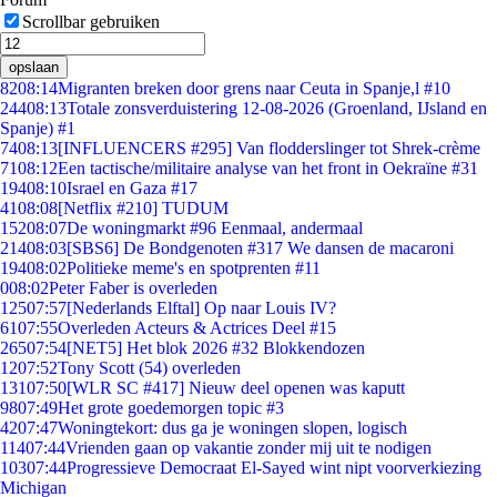
Scrollbar gebruiken
opslaan
82
08:14
Migranten breken door grens naar Ceuta in Spanje,l #10
244
08:13
Totale zonsverduistering 12-08-2026 (Groenland, IJsland en
Spanje) #1
74
08:13
[INFLUENCERS #295] Van flodderslinger tot Shrek-crème
71
08:12
Een tactische/militaire analyse van het front in Oekraïne #31
194
08:10
Israel en Gaza #17
41
08:08
[Netflix #210] TUDUM
152
08:07
De woningmarkt #96 Eenmaal, andermaal
214
08:03
[SBS6] De Bondgenoten #317 We dansen de macaroni
194
08:02
Politieke meme's en spotprenten #11
0
08:02
Peter Faber is overleden
125
07:57
[Nederlands Elftal] Op naar Louis IV?
61
07:55
Overleden Acteurs & Actrices Deel #15
265
07:54
[NET5] Het blok 2026 #32 Blokkendozen
12
07:52
Tony Scott (54) overleden
131
07:50
[WLR SC #417] Nieuw deel openen was kaputt
98
07:49
Het grote goedemorgen topic #3
42
07:47
Woningtekort: dus ga je woningen slopen, logisch
114
07:44
Vrienden gaan op vakantie zonder mij uit te nodigen
103
07:44
Progressieve Democraat El-Sayed wint nipt voorverkiezing
Michigan