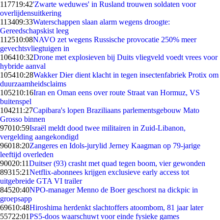
1177
19:42
'Zwarte weduwes' in Rusland trouwen soldaten voor
overlijdensuitkering
1134
09:33
Waterschappen slaan alarm wegens droogte:
Gereedschapskist leeg
1125
10:08
NAVO zet wegens Russische provocatie 250% meer
gevechtsvliegtuigen in
1064
10:32
Drone met explosieven bij Duits vliegveld voedt vrees voor
hybride aanval
1054
10:28
Wakker Dier dient klacht in tegen insectenfabriek Protix om
duurzaamheidsclaims
1052
10:16
Iran en Oman eens over route Straat van Hormuz, VS
buitenspel
1042
11:27
Capibara's lopen Braziliaans parlementsgebouw Mato
Grosso binnen
970
10:59
Israël meldt dood twee militairen in Zuid-Libanon,
vergelding aangekondigd
960
18:20
Zangeres en Idols-jurylid Jerney Kaagman op 79-jarige
leeftijd overleden
900
20:11
Duitser (93) crasht met quad tegen boom, vier gewonden
893
15:21
Netflix-abonnees krijgen exclusieve early access tot
uitgebreide GTA VI trailer
845
20:40
NPO-manager Menno de Boer geschorst na dickpic in
groepsapp
696
10:48
Hiroshima herdenkt slachtoffers atoombom, 81 jaar later
557
22:01
PS5-doos waarschuwt voor einde fysieke games