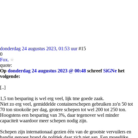
donderdag 24 augustus 2023, 01:53 uur
#15
0
Fox.
quote:
Op
donderdag 24 augustus 2023 @ 00:48
schreef
SiGNe
het
volgende:
[..]
1,5 ton besparing is wel erg veel, lijk tme goede zaak.
Niet zo erg veel, gemiddelde containerschepen gebruiken zo'n 50 tot
70 ton stookolie per dag, grotere schepen tot wel 200 tot 250 ton.
Hoogstens een besparing van 3%, daar tegenover wel minder
capaciteit waardoor meer schepen nodig zijn.
Schepen zijn internationaal gezien één van de grootste vervuilers en
handig genoeg brand de politiek daar zich niet aan. Een mogelijke