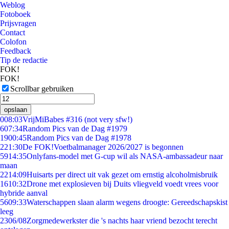
Weblog
Fotoboek
Prijsvragen
Contact
Colofon
Feedback
Tip de redactie
FOK!
FOK!
Scrollbar gebruiken
opslaan
0
08:03
VrijMiBabes #316 (not very sfw!)
6
07:34
Random Pics van de Dag #1979
19
00:45
Random Pics van de Dag #1978
2
21:30
De FOK!Voetbalmanager 2026/2027 is begonnen
59
14:35
Onlyfans-model met G-cup wil als NASA-ambassadeur naar
maan
22
14:09
Huisarts per direct uit vak gezet om ernstig alcoholmisbruik
16
10:32
Drone met explosieven bij Duits vliegveld voedt vrees voor
hybride aanval
56
09:33
Waterschappen slaan alarm wegens droogte: Gereedschapskist
leeg
23
06/08
Zorgmedewerkster die 's nachts haar vriend bezocht terecht