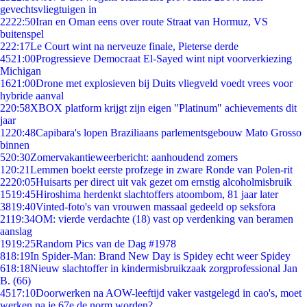
gevechtsvliegtuigen in
22
22:50
Iran en Oman eens over route Straat van Hormuz, VS
buitenspel
2
22:17
Le Court wint na nerveuze finale, Pieterse derde
45
21:00
Progressieve Democraat El-Sayed wint nipt voorverkiezing
Michigan
16
21:00
Drone met explosieven bij Duits vliegveld voedt vrees voor
hybride aanval
2
20:58
XBOX platform krijgt zijn eigen "Platinum" achievements dit
jaar
12
20:48
Capibara's lopen Braziliaans parlementsgebouw Mato Grosso
binnen
5
20:30
Zomervakantieweerbericht: aanhoudend zomers
1
20:21
Lemmen boekt eerste profzege in zware Ronde van Polen-rit
22
20:05
Huisarts per direct uit vak gezet om ernstig alcoholmisbruik
15
19:45
Hiroshima herdenkt slachtoffers atoombom, 81 jaar later
38
19:40
Vinted-foto's van vrouwen massaal gedeeld op seksfora
21
19:34
OM: vierde verdachte (18) vast op verdenking van beramen
aanslag
19
19:25
Random Pics van de Dag #1978
8
18:19
In Spider-Man: Brand New Day is Spidey echt weer Spidey
6
18:18
Nieuw slachtoffer in kindermisbruikzaak zorgprofessional Jan
B. (66)
45
17:10
Doorwerken na AOW-leeftijd vaker vastgelegd in cao's, moet
werken na je 67e de norm worden?