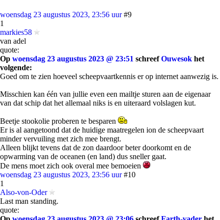
woensdag 23 augustus 2023, 23:56 uur
#9
1
markies58
van adel
quote:
Op
woensdag 23 augustus 2023 @ 23:51
schreef
Ouwesok
het
volgende:
Goed om te zien hoeveel scheepvaartkennis er op internet aanwezig is.
Misschien kan één van jullie even een mailtje sturen aan de eigenaar
van dat schip dat het allemaal niks is en uiteraard volslagen kut.
Beetje stookolie proberen te besparen
Er is al aangetoond dat de huidige maatregelen ion de scheepvaart
minder vervuiling met zich mee brengt.
Alleen blijkt tevens dat de zon daardoor beter doorkomt en de
opwarming van de oceanen (en land) dus sneller gaat.
De mens moet zich ook overal mee bemoeien
woensdag 23 augustus 2023, 23:56 uur
#10
1
Also-von-Oder
Last man standing.
quote:
Op
woensdag 23 augustus 2023 @ 23:06
schreef
Farth-vader
het