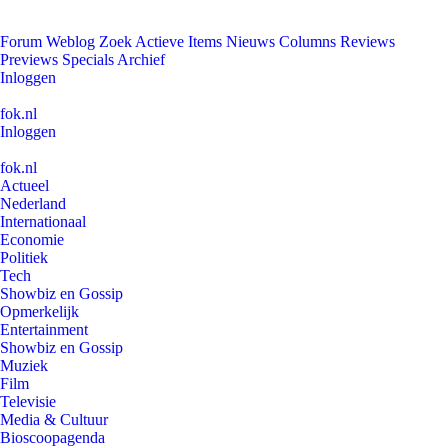
Forum
Weblog
Zoek
Actieve Items
Nieuws
Columns
Reviews
Previews
Specials
Archief
Inloggen
fok.nl
Inloggen
fok.nl
Actueel
Nederland
Internationaal
Economie
Politiek
Tech
Showbiz en Gossip
Opmerkelijk
Entertainment
Showbiz en Gossip
Muziek
Film
Televisie
Media & Cultuur
Bioscoopagenda