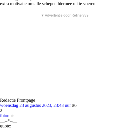
extra motivatie om alle schepen hiermee uit te voeren.
▼ Advertentie door Refinery89
Redactie Frontpage
woensdag 23 augustus 2023, 23:48 uur
#6
2
foton
__--*--__
quote: