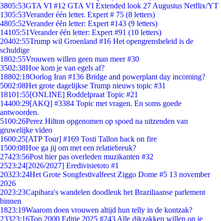
38
05:53
GTA VI #12 GTA VI Extended look 27 Augustus Netflix/YT
13
05:53
Verander één letter. Expert # 75 (8 letters)
48
05:52
Verander één letter: Expert #143 (9 letters)
141
05:51
Verander één letter: Expert #91 (10 letters)
204
02:55
Trump wil Groenland #16 Het opengrensbeleid is de
schuldige
18
02:55
Vrouwen willen geen man meer #30
35
02:38
Hoe kom je van egels af?
188
02:18
Oorlog Iran #136 Bridge and powerplant day incoming?
50
02:08
Het grote dagelijkse Trump nieuws topic #31
181
01:55
[ONLINE] Roddelpraat Topic #21
144
00:29
[AKQ] #3384 Topic met vragen. En soms goede
antwoorden.
51
00:26
Perez Hilton opgenomen op spoed na uitzenden van
gruwelijke video
16
00:25
[ATP Tour] #169 Tosti Tallon back on fire
15
00:08
Hoe ga jij om met een relatiebreuk?
274
23:56
Post hier pas overleden muzikanten #32
25
23:24
[2026/2027] Eredivisietoto #1
203
23:24
Het Grote Songfestivalfeest Ziggo Dome #5 13 november
2026
20
23:23
Capibara's wandelen doodleuk het Braziliaanse parlement
binnen
18
23:19
Waarom doen vrouwen altijd hun telly in de kontzak?
233
23:16
Top 2000 Editie 2025 #243 Alle dikzakken willen op je