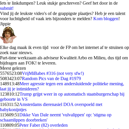
Iets te linkdumpen? Leuk stukje geschreven? Geef het door in de
submit!
Vind jij de leukste video's of de grappigste plaatjes? Heb je een talent
voor luchtigheid of vaak iets bijzonders te melden?
Kom bloggen
!
Jippie
Elke dag maak ik even tijd voor de FP om het internet af te struinen op
zoek naar nieuws.
Part-time werkzaam als adviseur Kwaliteit Arbo en Milieu, dus tijd om
bijdragen aan FOK! te leveren.
Meest gelezen
55765
23:08
VrijMiBabes #316 (not very sfw!)
50834
23:07
Random Pics van de Dag #1979
1489
13:48
Meer agressie tegen een andersluidende politieke mening,
laat jij je intimideren?
1238
10:12
Trump grijpt weer in op automatisch staatsburgerschap bij
geboorte in VS
1163
11:52
Amsterdams dierenasiel DOA overspoeld met
babykonijntjes
1156
09:51
Dikke Van Dale neemt 'vulvalippen' op: 'stigma op
schaamlippen doorbreken'
1108
09:05
Peter Faber (82) overleden