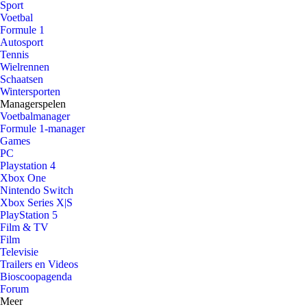
Sport
Voetbal
Formule 1
Autosport
Tennis
Wielrennen
Schaatsen
Wintersporten
Managerspelen
Voetbalmanager
Formule 1-manager
Games
PC
Playstation 4
Xbox One
Nintendo Switch
Xbox Series X|S
PlayStation 5
Film & TV
Film
Televisie
Trailers en Videos
Bioscoopagenda
Forum
Meer