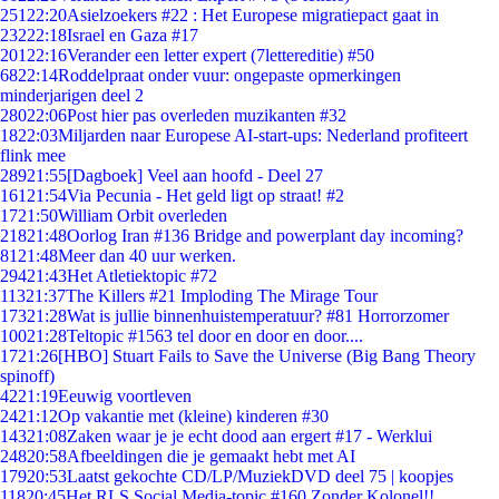
251
22:20
Asielzoekers #22 : Het Europese migratiepact gaat in
232
22:18
Israel en Gaza #17
201
22:16
Verander een letter expert (7lettereditie) #50
68
22:14
Roddelpraat onder vuur: ongepaste opmerkingen
minderjarigen deel 2
280
22:06
Post hier pas overleden muzikanten #32
18
22:03
Miljarden naar Europese AI-start-ups: Nederland profiteert
flink mee
289
21:55
[Dagboek] Veel aan hoofd - Deel 27
161
21:54
Via Pecunia - Het geld ligt op straat! #2
17
21:50
William Orbit overleden
218
21:48
Oorlog Iran #136 Bridge and powerplant day incoming?
81
21:48
Meer dan 40 uur werken.
294
21:43
Het Atletiektopic #72
113
21:37
The Killers #21 Imploding The Mirage Tour
173
21:28
Wat is jullie binnenhuistemperatuur? #81 Horrorzomer
100
21:28
Teltopic #1563 tel door en door en door....
17
21:26
[HBO] Stuart Fails to Save the Universe (Big Bang Theory
spinoff)
42
21:19
Eeuwig voortleven
24
21:12
Op vakantie met (kleine) kinderen #30
143
21:08
Zaken waar je je echt dood aan ergert #17 - Werklui
248
20:58
Afbeeldingen die je gemaakt hebt met AI
179
20:53
Laatst gekochte CD/LP/MuziekDVD deel 75 | koopjes
118
20:45
Het RLS Social Media-topic #160 Zonder Kolonel!!