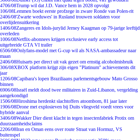
47
06/08
Trump wil dat J.D. Vance hem in 2028 opvolgt
1
06/08
Lemmen boekt eerste profzege in zware Ronde van Polen-rit
24
06/08
'Zwarte weduwes' in Rusland trouwen soldaten voor
overlijdensuitkering
14
06/08
Zangeres en Idols-jurylid Jerney Kaagman op 79-jarige leeftijd
overleden
10
06/08
Netflix-abonnees krijgen exclusieve early access tot
uitgebreide GTA VI trailer
65
06/08
Onlyfans-model met G-cup wil als NASA-ambassadeur naar
maan
24
06/08
Huisarts per direct uit vak gezet om ernstig alcoholmisbruik
3
06/08
XBOX platform krijgt zijn eigen "Platinum" achievements dit
jaar
12
06/08
Capibara's lopen Braziliaans parlementsgebouw Mato Grosso
binnen
69
06/08
Israël meldt dood twee militairen in Zuid-Libanon, vergelding
aangekondigd
15
06/08
Hiroshima herdenkt slachtoffers atoombom, 81 jaar later
19
06/08
Drone met explosieven bij Duits vliegveld voedt vrees voor
hybride aanval
34
06/08
Wakker Dier dient klacht in tegen insectenfabriek Protix om
duurzaamheidsclaims
22
06/08
Iran en Oman eens over route Straat van Hormuz, VS
buitenspel