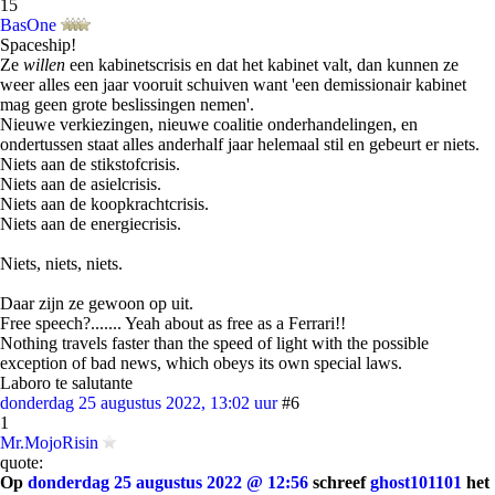
15
BasOne
Spaceship!
Ze
willen
een kabinetscrisis en dat het kabinet valt, dan kunnen ze
weer alles een jaar vooruit schuiven want 'een demissionair kabinet
mag geen grote beslissingen nemen'.
Nieuwe verkiezingen, nieuwe coalitie onderhandelingen, en
ondertussen staat alles anderhalf jaar helemaal stil en gebeurt er niets.
Niets aan de stikstofcrisis.
Niets aan de asielcrisis.
Niets aan de koopkrachtcrisis.
Niets aan de energiecrisis.
Niets, niets, niets.
Daar zijn ze gewoon op uit.
Free speech?....... Yeah about as free as a Ferrari!!
Nothing travels faster than the speed of light with the possible
exception of bad news, which obeys its own special laws.
Laboro te salutante
donderdag 25 augustus 2022, 13:02 uur
#6
1
Mr.MojoRisin
quote:
Op
donderdag 25 augustus 2022 @ 12:56
schreef
ghost101101
het