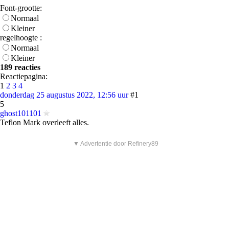
Font-grootte:
Normaal
Kleiner
regelhoogte :
Normaal
Kleiner
189 reacties
Reactiepagina:
1
2
3
4
donderdag 25 augustus 2022, 12:56 uur
#1
5
ghost101101
Teflon Mark overleeft alles.
▼ Advertentie door Refinery89