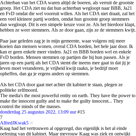
Achterban van het CDA waren altijd de boeren, als verruit de grootste
groep. Het CDA ziet nu dat hun achterban wegloopt naar BBB, Ja21
en FvD omdat die wel voorruit willen. Als het CDA niet draait, zal het
een veel kleinere partij worden, omdat hun grootste groep stemmers
dan wegloopt. Dit is een simpele keuze voor ze. Als het hierdoor klapt,
hebben ze weer stemmers. Als ze door gaan, zijn ze de stemmers kwijt.
Paar jaar geleden zag je in mijn gemeente, waar volgens mij meer
koeien dan mensen wonen, overal CDA borden, het hele jaar door. Ik
kan er geen enkele meer vinden. Ja21 en BBB borden wel en enkele
FvD borden. Mensen stemmen op partijen die bij hun passen. Als je
jaren op een partij als het CDA stemt die ineens mee gaat in dat jij je
leven moet veranderen, je vrijheid kwijt raakn, je bedrijf moet
opheffen, dan ga je ergens anders op stemmen.
Als het CDA door gaat met achter dit kabinet te staan, plegen ze
politieke zelfmoord.
The media's the most powerful entity on earth. They have the power to
make the innocent guilty and to make the guilty innocent... They
control the minds of the masses.
donderdag 25 augustus 2022, 13:09 uur
#15
7
AlfredJKwak5
Kaag had het vertrouwen al opgezegd, dus eigenlijk is het al einde
oefening van dit kabinet. Maar mevrouw Kaag was ziek en ontwijkt