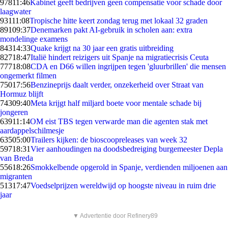
978
11:46
Kabinet geeft bedrijven geen compensatie voor schade door
laagwater
931
11:08
Tropische hitte keert zondag terug met lokaal 32 graden
891
09:37
Denemarken pakt AI-gebruik in scholen aan: extra
mondelinge examens
843
14:33
Quake krijgt na 30 jaar een gratis uitbreiding
827
18:47
Italië hindert reizigers uit Spanje na migratiecrisis Ceuta
777
18:08
CDA en D66 willen ingrijpen tegen 'gluurbrillen' die mensen
ongemerkt filmen
750
17:56
Benzineprijs daalt verder, onzekerheid over Straat van
Hormuz blijft
743
09:40
Meta krijgt half miljard boete voor mentale schade bij
jongeren
639
11:14
OM eist TBS tegen verwarde man die agenten stak met
aardappelschilmesje
635
05:00
Trailers kijken: de bioscoopreleases van week 32
597
18:31
Vier aanhoudingen na doodsbedreiging burgemeester Depla
van Breda
556
18:26
Smokkelbende opgerold in Spanje, verdienden miljoenen aan
migranten
513
17:47
Voedselprijzen wereldwijd op hoogste niveau in ruim drie
jaar
▼ Advertentie door Refinery89