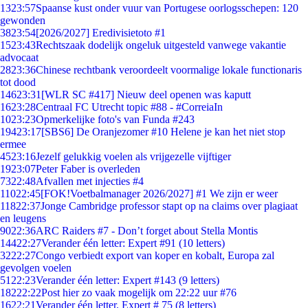
13
23:57
Spaanse kust onder vuur van Portugese oorlogsschepen: 120
gewonden
38
23:54
[2026/2027] Eredivisietoto #1
15
23:43
Rechtszaak dodelijk ongeluk uitgesteld vanwege vakantie
advocaat
28
23:36
Chinese rechtbank veroordeelt voormalige lokale functionaris
tot dood
146
23:31
[WLR SC #417] Nieuw deel openen was kaputt
16
23:28
Centraal FC Utrecht topic #88 - #CorreiaIn
10
23:23
Opmerkelijke foto's van Funda #243
194
23:17
[SBS6] De Oranjezomer #10 Helene je kan het niet stop
ermee
45
23:16
Jezelf gelukkig voelen als vrijgezelle vijftiger
19
23:07
Peter Faber is overleden
73
22:48
Afvallen met injecties #4
110
22:45
[FOK!Voetbalmanager 2026/2027] #1 We zijn er weer
118
22:37
Jonge Cambridge professor stapt op na claims over plagiaat
en leugens
90
22:36
ARC Raiders #7 - Don’t forget about Stella Montis
144
22:27
Verander één letter: Expert #91 (10 letters)
32
22:27
Congo verbiedt export van koper en kobalt, Europa zal
gevolgen voelen
51
22:23
Verander één letter: Expert #143 (9 letters)
182
22:22
Post hier zo vaak mogelijk om 22:22 uur #76
16
22:21
Verander één letter. Expert # 75 (8 letters)