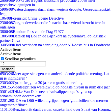
26
06/08
NAVO zet wegens Russische provocatie 250% meer
gevechtsvliegtuigen in
59
06/08
Waterschappen slaan alarm wegens droogte: Gereedschapskist
leeg
1
06/08
Forensics: Crime Scene Detective
23
06/08
Zorgmedewerkster die 's nachts haar vriend bezocht terecht
ontslagen
38
06/08
Random Pics van de Dag #1977
18
05/08
Datalek bij Bol en de Bijenkorf na cyberaanval op logistiek
partner Ceva
34
05/08
Kind overleden na aanrijding door AH-bestelbus in Dordrecht
Actieve items
Actieve items
Scrollbar gebruiken
opslaan
65
03:26
Meer agressie tegen een andersluidende politieke mening, laat
jij je intimideren?
23
03:02
Quake krijgt na 30 jaar een gratis uitbreiding
29
01:55
Voedselprijzen wereldwijd op hoogste niveau in ruim drie jaar
55
01:42
Dikke Van Dale neemt 'vulvalippen' op: 'stigma op
schaamlippen doorbreken'
22
01:08
CDA en D66 willen ingrijpen tegen 'gluurbrillen' die mensen
ongemerkt filmen
11
01:06
Benzineprijs daalt verder, onzekerheid over Straat van Hormuz