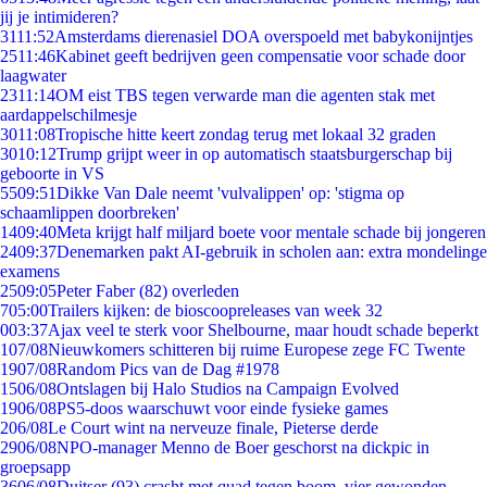
jij je intimideren?
31
11:52
Amsterdams dierenasiel DOA overspoeld met babykonijntjes
25
11:46
Kabinet geeft bedrijven geen compensatie voor schade door
laagwater
23
11:14
OM eist TBS tegen verwarde man die agenten stak met
aardappelschilmesje
30
11:08
Tropische hitte keert zondag terug met lokaal 32 graden
30
10:12
Trump grijpt weer in op automatisch staatsburgerschap bij
geboorte in VS
55
09:51
Dikke Van Dale neemt 'vulvalippen' op: 'stigma op
schaamlippen doorbreken'
14
09:40
Meta krijgt half miljard boete voor mentale schade bij jongeren
24
09:37
Denemarken pakt AI-gebruik in scholen aan: extra mondelinge
examens
25
09:05
Peter Faber (82) overleden
7
05:00
Trailers kijken: de bioscoopreleases van week 32
0
03:37
Ajax veel te sterk voor Shelbourne, maar houdt schade beperkt
1
07/08
Nieuwkomers schitteren bij ruime Europese zege FC Twente
19
07/08
Random Pics van de Dag #1978
15
06/08
Ontslagen bij Halo Studios na Campaign Evolved
19
06/08
PS5-doos waarschuwt voor einde fysieke games
2
06/08
Le Court wint na nerveuze finale, Pieterse derde
29
06/08
NPO-manager Menno de Boer geschorst na dickpic in
groepsapp
36
06/08
Duitser (93) crasht met quad tegen boom, vier gewonden