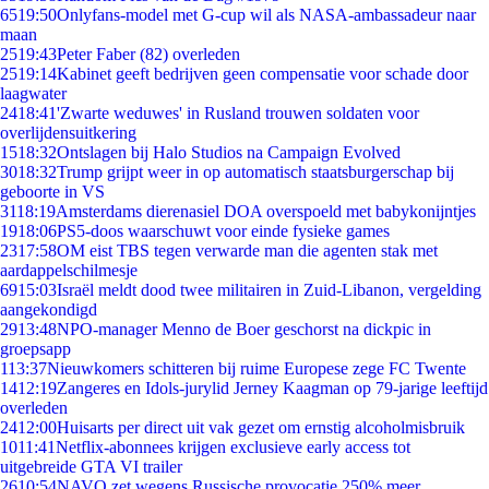
65
19:50
Onlyfans-model met G-cup wil als NASA-ambassadeur naar
maan
25
19:43
Peter Faber (82) overleden
25
19:14
Kabinet geeft bedrijven geen compensatie voor schade door
laagwater
24
18:41
'Zwarte weduwes' in Rusland trouwen soldaten voor
overlijdensuitkering
15
18:32
Ontslagen bij Halo Studios na Campaign Evolved
30
18:32
Trump grijpt weer in op automatisch staatsburgerschap bij
geboorte in VS
31
18:19
Amsterdams dierenasiel DOA overspoeld met babykonijntjes
19
18:06
PS5-doos waarschuwt voor einde fysieke games
23
17:58
OM eist TBS tegen verwarde man die agenten stak met
aardappelschilmesje
69
15:03
Israël meldt dood twee militairen in Zuid-Libanon, vergelding
aangekondigd
29
13:48
NPO-manager Menno de Boer geschorst na dickpic in
groepsapp
1
13:37
Nieuwkomers schitteren bij ruime Europese zege FC Twente
14
12:19
Zangeres en Idols-jurylid Jerney Kaagman op 79-jarige leeftijd
overleden
24
12:00
Huisarts per direct uit vak gezet om ernstig alcoholmisbruik
10
11:41
Netflix-abonnees krijgen exclusieve early access tot
uitgebreide GTA VI trailer
26
10:54
NAVO zet wegens Russische provocatie 250% meer