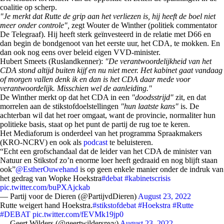
coalitie op scherp.
"Je merkt dat Rutte de grip aan het verliezen is, hij heeft de boel niet
meer onder controle",
zegt Wouter de Winther (politiek commentator
De Telegraaf). Hij heeft sterk geïnvesteerd in de relatie met D66 en
dan begin de bondgenoot van het eerste uur, het CDA, te mokken. En
dan ook nog eens over beleid eigen VVD-minister.
Hubert Smeets (Ruslandkenner):
"De verantwoordelijkheid van het
CDA stond altijd buiten kijf en nu niet meer. Het kabinet gaat vandaag
of morgen vallen denk ik en dan is het CDA daar mede voor
verantwoordelijk. Misschien wel de aanleiding."
De Winther merkt op dat het CDA in een
"doodsstrijd"
zit, en dat
morrelen aan de stikstofdoelstellingen
"hun laatste kans"
is. De
achterban wil dat het roer omgaat, want de provincie, normaliter hun
politieke basis, staat op het punt de partij de rug toe te keren.
Het Mediaforum is onderdeel van het programma Spraakmakers
(KRO-NCRV) en ook als
podcast
te beluisteren.
“Echt een grofschandaal dat de leider van het CDA de minister van
Natuur en Stikstof zo’n enorme loer heeft gedraaid en nog blijft staan
ook”
@EstherOuwehand
is op geen enkele manier onder de indruk van
het gedrag van Wopke Hoekstra
#debat
#kabinetscrisis
pic.twitter.com/buPXAjckab
— Partij voor de Dieren (@PartijvdDieren)
August 23, 2022
Rutte weigert hand Hoekstra.
#stikstofdebat
#Hoekstra
#Rutte
#DEBAT
pic.twitter.com/fEVMk19jp0
— Geert Wilders (@geertwilderspvv)
August 23, 2022