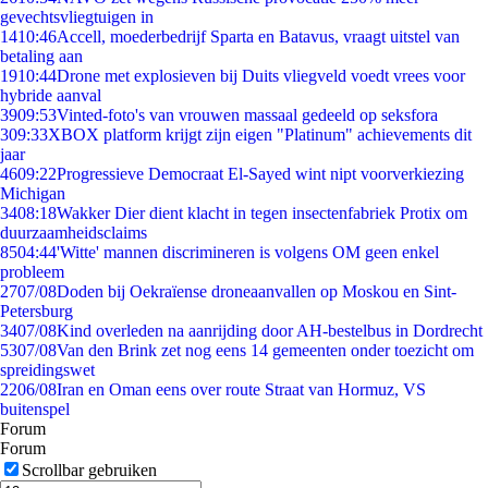
gevechtsvliegtuigen in
14
10:46
Accell, moederbedrijf Sparta en Batavus, vraagt uitstel van
betaling aan
19
10:44
Drone met explosieven bij Duits vliegveld voedt vrees voor
hybride aanval
39
09:53
Vinted-foto's van vrouwen massaal gedeeld op seksfora
3
09:33
XBOX platform krijgt zijn eigen "Platinum" achievements dit
jaar
46
09:22
Progressieve Democraat El-Sayed wint nipt voorverkiezing
Michigan
34
08:18
Wakker Dier dient klacht in tegen insectenfabriek Protix om
duurzaamheidsclaims
85
04:44
'Witte' mannen discrimineren is volgens OM geen enkel
probleem
27
07/08
Doden bij Oekraïense droneaanvallen op Moskou en Sint-
Petersburg
34
07/08
Kind overleden na aanrijding door AH-bestelbus in Dordrecht
53
07/08
Van den Brink zet nog eens 14 gemeenten onder toezicht om
spreidingswet
22
06/08
Iran en Oman eens over route Straat van Hormuz, VS
buitenspel
Forum
Forum
Scrollbar gebruiken