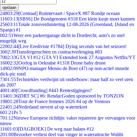
opslaan
248
03:29
[Centraal] Ruimtevaart / SpaceX #87 Rondje oceaan
116
03:13
[SBS6] De Bondgenoten #318 Een klein kusje moet kunnen
256
03:11
Totale zonsverduistering 12-08-2026 (Groenland, IJsland en
Spanje) #1
0
02:51
Weer een parkeergarage dicht in Dordrecht, auto's zo snel
mogelijk weg
220
02:44
[Live Eredivisie #1784] Dying seconds van het seizoen!
30
02:39
Transfergeruchten en contractverlenging #83
70
02:33
GTA VI #12 GTA VI Extended look 27 Augustus Netflix/YT
160
02:32
Oorlog in Oekraïne #1318 Drone baby drone
149
02:09
NPO-manager Menno de Boer (47) op non-actief stuurde
dick-pic rond
73
01:55
Techniekles verdwijnt uit onderbouw: maar half zo veel uren
als 2007
40
01:40
[Crowdfunding] #443 Rentestijgingen?
134
01:36
[DRT SC] #6: RendacGoden sponsored by TONZON
198
01:28
Tour de France femmes 2026 #4 op de Ventoux
224
01:24
Nederland stevent af op watertekort
6
01:21
Ps 5
7
01:12
Nieuwe Europese richtlijn: vaker repareren ipv vervangen voor
nieuw
116
01:03
[DAGBOEK] De weg naar balans #12
2
01:00
Bezoeker verliest deel van vinger in waterattractie Walibi