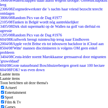
59
06/08
Waterschappen slaan alarm wegens droogte: Gereedschapskist
leeg
23
06/08
Zorgmedewerkster die 's nachts haar vriend bezocht terecht
ontslagen
38
06/08
Random Pics van de Dag #1977
21
05/08
Tanken in België wordt nóg aantrekkelijker
34
05/08
Dirk sluit supermarkt op de Wallen na golf van diefstal en
agressie
12
05/08
Random Pics van de Dag #1976
6
04/08
Kraftwerk brengt ruimteschip terug naar Eindhoven
20
04/08
Apple vecht Britse eis tot inbouwen backdoor in iCloud aan
85
04/08
'Witte' mannen discrimineren is volgens OM geen enkel
probleem
34
04/08
Ceuta-leider noemt Marokkaanse grensaanval door migranten
'gruweldaad'
6
04/08
Grote natuurbrand Boschhuizerbergen groeit naar 100 hectare
6
04/08
FOK! was even down
Laatste items
Laatste items
Toon berichten uit deze thema's
Actueel
Entertainment
Sport
Film & Tv
Games