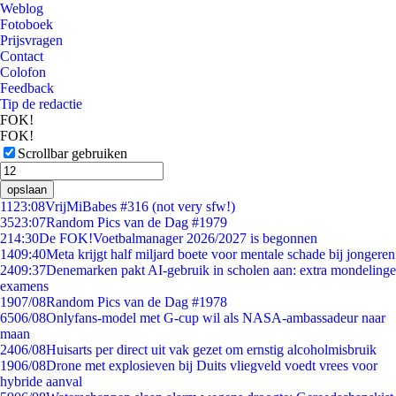
Weblog
Fotoboek
Prijsvragen
Contact
Colofon
Feedback
Tip de redactie
FOK!
FOK!
Scrollbar gebruiken
opslaan
11
23:08
VrijMiBabes #316 (not very sfw!)
35
23:07
Random Pics van de Dag #1979
2
14:30
De FOK!Voetbalmanager 2026/2027 is begonnen
14
09:40
Meta krijgt half miljard boete voor mentale schade bij jongeren
24
09:37
Denemarken pakt AI-gebruik in scholen aan: extra mondelinge
examens
19
07/08
Random Pics van de Dag #1978
65
06/08
Onlyfans-model met G-cup wil als NASA-ambassadeur naar
maan
24
06/08
Huisarts per direct uit vak gezet om ernstig alcoholmisbruik
19
06/08
Drone met explosieven bij Duits vliegveld voedt vrees voor
hybride aanval