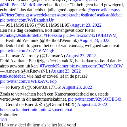
@MinPres
#MarkRutte
zei en ik citeer "Ik heb geen hand geweigerd,
echt niet!" dus dat hebben jullie goed opgemerkt
@geertwilderspvv
@PieterOmtzigt
#tweedekamer
#koopkracht
#stikstof
#stikstofdebat
pic.twitter.com/WyEzquhAUr
— 9SL1M9S1L95 (@9SL1M9S1L95)
August 23, 2022
Een hele dag debatteren, kort samengevat door Pieter
#Omtzigt
.
#stikstofdebat
#Hoekstra
pic.twitter.com/4x1PJBOWMj
— Berthold Wennink (@BertholdWennink)
August 23, 2022
ik denk dat dit fragment het debat van vandaag wel goed samenvat
pic.twitter.com/sGZGr9MCgF
— Lamyae Aharouay (@LamyaeA)
August 23, 2022
Farid Azarkan: 'Een ijzige sfeer in vak K, het is daar zo koud dat de
airco gewoon uit kan'
#TweedeKamer
pic.twitter.com/J9qPVnhQIW
— Arnews (@ARnewsNL)
August 23, 2022
#stikstofdebat
, wie had er zoveel lef in de pauze?
pic.twitter.com/BWEkAVQFop
— Jo Kerp 🃏 (@JoKer33817736)
August 23, 2022
Zoals te verwachten heeft een Kamermeerderheid nog steeds
vertrouwen in dit nachtmerriekabinet.
pic.twitter.com/92ySODEG0i
— Gerard de Boer ⚓🚢 (@Gerard1945X)
August 24, 2022
hoekstra
kabinet
rutte
rutte 4
spoeddebat
Submitter:
189
Help ons; deel dit item als je het leuk vond