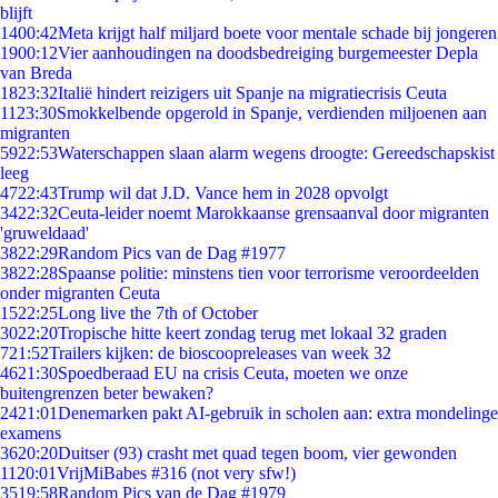
blijft
14
00:42
Meta krijgt half miljard boete voor mentale schade bij jongeren
19
00:12
Vier aanhoudingen na doodsbedreiging burgemeester Depla
van Breda
18
23:32
Italië hindert reizigers uit Spanje na migratiecrisis Ceuta
11
23:30
Smokkelbende opgerold in Spanje, verdienden miljoenen aan
migranten
59
22:53
Waterschappen slaan alarm wegens droogte: Gereedschapskist
leeg
47
22:43
Trump wil dat J.D. Vance hem in 2028 opvolgt
34
22:32
Ceuta-leider noemt Marokkaanse grensaanval door migranten
'gruweldaad'
38
22:29
Random Pics van de Dag #1977
38
22:28
Spaanse politie: minstens tien voor terrorisme veroordeelden
onder migranten Ceuta
15
22:25
Long live the 7th of October
30
22:20
Tropische hitte keert zondag terug met lokaal 32 graden
7
21:52
Trailers kijken: de bioscoopreleases van week 32
46
21:30
Spoedberaad EU na crisis Ceuta, moeten we onze
buitengrenzen beter bewaken?
24
21:01
Denemarken pakt AI-gebruik in scholen aan: extra mondelinge
examens
36
20:20
Duitser (93) crasht met quad tegen boom, vier gewonden
11
20:01
VrijMiBabes #316 (not very sfw!)
35
19:58
Random Pics van de Dag #1979