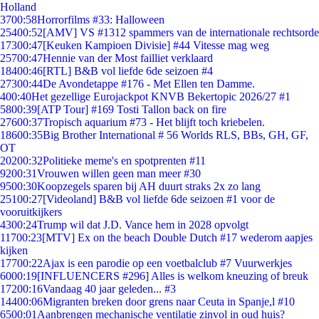
Holland
37
00:58
Horrorfilms #33: Halloween
254
00:52
[AMV] VS #1312 spammers van de internationale rechtsorde
173
00:47
[Keuken Kampioen Divisie] #44 Vitesse mag weg
257
00:47
Hennie van der Most failliet verklaard
184
00:46
[RTL] B&B vol liefde 6de seizoen #4
273
00:44
De Avondetappe #176 - Met Ellen ten Damme.
4
00:40
Het gezellige Eurojackpot KNVB Bekertopic 2026/27 #1
58
00:39
[ATP Tour] #169 Tosti Tallon back on fire
276
00:37
Tropisch aquarium #73 - Het blijft toch kriebelen.
186
00:35
Big Brother International # 56 Worlds RLS, BBs, GH, GF,
OT
202
00:32
Politieke meme's en spotprenten #11
92
00:31
Vrouwen willen geen man meer #30
95
00:30
Koopzegels sparen bij AH duurt straks 2x zo lang
251
00:27
[Videoland] B&B vol liefde 6de seizoen #1 voor de
vooruitkijkers
43
00:24
Trump wil dat J.D. Vance hem in 2028 opvolgt
117
00:23
[MTV] Ex on the beach Double Dutch #17 wederom aapjes
kijken
177
00:22
Ajax is een parodie op een voetbalclub #7 Vuurwerkjes
60
00:19
[INFLUENCERS #296] Alles is welkom kneuzing of breuk
172
00:16
Vandaag 40 jaar geleden... #3
144
00:06
Migranten breken door grens naar Ceuta in Spanje,l #10
65
00:01
Aanbrengen mechanische ventilatie zinvol in oud huis?