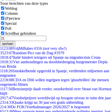
Toon berichten van deze types
Weblog
Column
(P)review
Special
Poll
Scrollbar gebruiken
opslaan
11
23:08
VrijMiBabes #316 (not very sfw!)
35
23:07
Random Pics van de Dag #1979
18
18:47
Italië hindert reizigers uit Spanje na migratiecrisis Ceuta
19
18:31
Vier aanhoudingen na doodsbedreiging burgemeester Depla
van Breda
11
18:26
Smokkelbende opgerold in Spanje, verdienden miljoenen aan
migranten
22
18:08
CDA en D66 willen ingrijpen tegen 'gluurbrillen' die mensen
ongemerkt filmen
11
17:56
Benzineprijs daalt verder, onzekerheid over Straat van Hormuz
blijft
29
17:47
Voedselprijzen wereldwijd op hoogste niveau in ruim drie jaar
23
14:33
Quake krijgt na 30 jaar een gratis uitbreiding
2
14:30
De FOK!Voetbalmanager 2026/2027 is begonnen
65
13:48
Meer agressie tegen een andersluidende politieke mening, laat