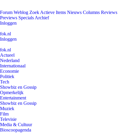
Forum
Weblog
Zoek
Actieve Items
Nieuws
Columns
Reviews
Previews
Specials
Archief
Inloggen
fok.nl
Inloggen
fok.nl
Actueel
Nederland
Internationaal
Economie
Politiek
Tech
Showbiz en Gossip
Opmerkelijk
Entertainment
Showbiz en Gossip
Muziek
Film
Televisie
Media & Cultuur
Bioscoopagenda