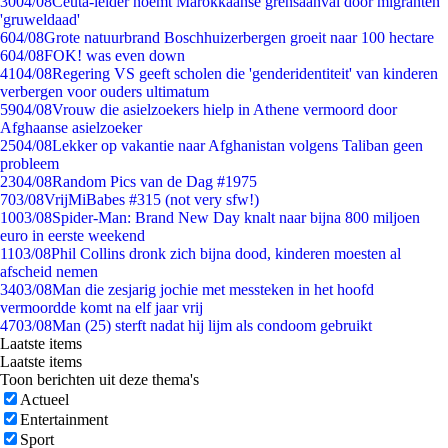
30
04/08
Ceuta-leider noemt Marokkaanse grensaanval door migranten
'gruweldaad'
6
04/08
Grote natuurbrand Boschhuizerbergen groeit naar 100 hectare
6
04/08
FOK! was even down
41
04/08
Regering VS geeft scholen die 'genderidentiteit' van kinderen
verbergen voor ouders ultimatum
59
04/08
Vrouw die asielzoekers hielp in Athene vermoord door
Afghaanse asielzoeker
25
04/08
Lekker op vakantie naar Afghanistan volgens Taliban geen
probleem
23
04/08
Random Pics van de Dag #1975
7
03/08
VrijMiBabes #315 (not very sfw!)
10
03/08
Spider-Man: Brand New Day knalt naar bijna 800 miljoen
euro in eerste weekend
11
03/08
Phil Collins dronk zich bijna dood, kinderen moesten al
afscheid nemen
34
03/08
Man die zesjarig jochie met messteken in het hoofd
vermoordde komt na elf jaar vrij
47
03/08
Man (25) sterft nadat hij lijm als condoom gebruikt
Laatste items
Laatste items
Toon berichten uit deze thema's
Actueel
Entertainment
Sport