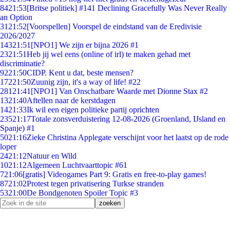
84
21:53
[Britse politiek] #141 Declining Gracefully Was Never Really
an Option
31
21:52
[Voorspellen] Voorspel de eindstand van de Eredivisie
2026/2027
143
21:51
[NPO1] We zijn er bijna 2026 #1
23
21:51
Heb jij wel eens (online of irl) te maken gehad met
discriminatie?
92
21:50
CIDP. Kent u dat, beste mensen?
172
21:50
Zuunig zijn, it's a way of life! #22
281
21:41
[NPO1] Van Onschatbare Waarde met Dionne Stax #2
13
21:40
Aftellen naar de kerstdagen
14
21:33
Ik wil een eigen politieke partij oprichten
235
21:17
Totale zonsverduistering 12-08-2026 (Groenland, IJsland en
Spanje) #1
50
21:16
Zieke Christina Applegate verschijnt voor het laatst op de rode
loper
24
21:12
Natuur en Wild
10
21:12
Algemeen Luchtvaarttopic #61
7
21:06
[gratis] Videogames Part 9: Gratis en free-to-play games!
87
21:02
Protest tegen privatisering Turkse stranden
53
21:00
De Bondgenoten Spoiler Topic #3