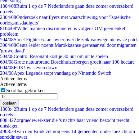
Petersburg
18
04/08
Ruim 1 op de 7 Nederlanders gaan deze zomer onverzekerd
op reis
23
04/08
Onderzoek naar flyers met waarschuwing voor 'Israëlische
oorlogsmisdadigers'
81
04/08
'Witte' mannen discrimineren is volgens OM geen enkel
probleem
5
04/08
Street Fighter 6-fans weer over de zeik vanwege nieuwste patch
30
04/08
Ceuta-leider noemt Marokkaanse grensaanval door migranten
'gruweldaad'
5
04/08
Control Resonant kost je 30 uur om uit te spelen
6
04/08
Grote natuurbrand Boschhuizerbergen groeit naar 100 hectare
6
04/08
FOK! was even down
2
04/08
Apex Legends stopt vandaag op Nintendo Switch
Actieve items
Actieve items
Scrollbar gebruiken
opslaan
18
08:42
Ruim 1 op de 7 Nederlanders gaan deze zomer onverzekerd
op reis
8
08:42
Zorgmedewerkster die 's nachts haar vriend bezocht terecht
ontslagen
49
08:39
Van den Brink zet nog eens 14 gemeenten onder toezicht om
spreidingswet