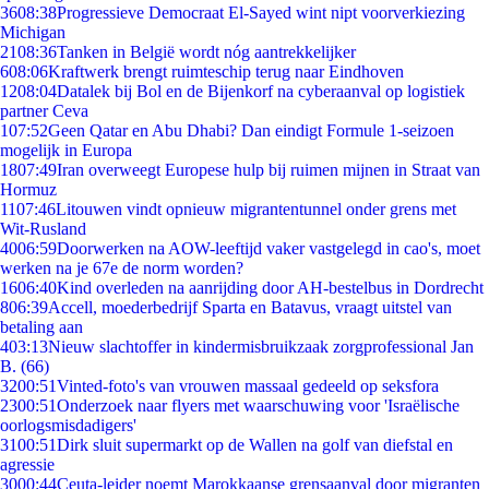
36
08:38
Progressieve Democraat El-Sayed wint nipt voorverkiezing
Michigan
21
08:36
Tanken in België wordt nóg aantrekkelijker
6
08:06
Kraftwerk brengt ruimteschip terug naar Eindhoven
12
08:04
Datalek bij Bol en de Bijenkorf na cyberaanval op logistiek
partner Ceva
1
07:52
Geen Qatar en Abu Dhabi? Dan eindigt Formule 1-seizoen
mogelijk in Europa
18
07:49
Iran overweegt Europese hulp bij ruimen mijnen in Straat van
Hormuz
11
07:46
Litouwen vindt opnieuw migrantentunnel onder grens met
Wit-Rusland
40
06:59
Doorwerken na AOW-leeftijd vaker vastgelegd in cao's, moet
werken na je 67e de norm worden?
16
06:40
Kind overleden na aanrijding door AH-bestelbus in Dordrecht
8
06:39
Accell, moederbedrijf Sparta en Batavus, vraagt uitstel van
betaling aan
4
03:13
Nieuw slachtoffer in kindermisbruikzaak zorgprofessional Jan
B. (66)
32
00:51
Vinted-foto's van vrouwen massaal gedeeld op seksfora
23
00:51
Onderzoek naar flyers met waarschuwing voor 'Israëlische
oorlogsmisdadigers'
31
00:51
Dirk sluit supermarkt op de Wallen na golf van diefstal en
agressie
30
00:44
Ceuta-leider noemt Marokkaanse grensaanval door migranten