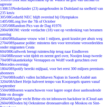
agressie
13
08:53
Nederlander (23) aangehouden in Duitsland na snelheid van
235 km/u
3
05/08
Gedurfd NEC blijft overeind bij Olympiakos
14
05/08
Long live the 7th of October
12
05/08
Random Pics van de Dag #1976
20
04/08
OM: vierde verdachte (18) vast op verdenking van beramen
aanslag
14
04/08
Italiaanse vrouw wint 1 miljoen, gooit kraslot per abuis weg
27
04/08
Spaanse politie: minstens tien voor terrorisme veroordeelden
onder migranten Ceuta
6
04/08
Kraftwerk brengt ruimteschip terug naar Eindhoven
1
04/08
Reusser wint tijdrit en neemt geel over, Nooijen knap tweede
7
04/08
Vakantiekiekje Verstappen en Wolff voedt geruchten over
Mercedes-overstap
18
04/08
Spotify bereikt mijlpaal, voor het eerst 300 miljoen premium-
abonnees
27
04/08
Houthi's vallen luchthaven Najran in Saoedi-Arabië aan
32
04/08
Albert Heijn halveert tempo van Koopzegels sparen vanaf
september
55
04/08
Boeren waarschuwen voor lagere oogst door aanhoudende
hitte en droogte
20
04/08
Apple vecht Britse eis tot inbouwen backdoor in iCloud aan
26
04/08
Doden bij Oekraïense droneaanvallen op Moskou en Sint-