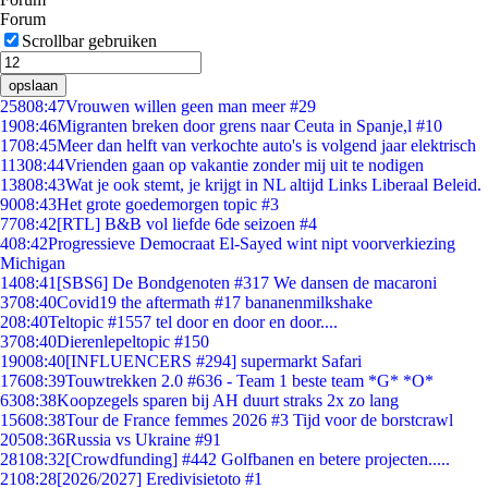
Forum
Scrollbar gebruiken
opslaan
258
08:47
Vrouwen willen geen man meer #29
19
08:46
Migranten breken door grens naar Ceuta in Spanje,l #10
17
08:45
Meer dan helft van verkochte auto's is volgend jaar elektrisch
113
08:44
Vrienden gaan op vakantie zonder mij uit te nodigen
138
08:43
Wat je ook stemt, je krijgt in NL altijd Links Liberaal Beleid.
90
08:43
Het grote goedemorgen topic #3
77
08:42
[RTL] B&B vol liefde 6de seizoen #4
4
08:42
Progressieve Democraat El-Sayed wint nipt voorverkiezing
Michigan
14
08:41
[SBS6] De Bondgenoten #317 We dansen de macaroni
37
08:40
Covid19 the aftermath #17 bananenmilkshake
2
08:40
Teltopic #1557 tel door en door en door....
37
08:40
Dierenlepeltopic #150
190
08:40
[INFLUENCERS #294] supermarkt Safari
176
08:39
Touwtrekken 2.0 #636 - Team 1 beste team *G* *O*
63
08:38
Koopzegels sparen bij AH duurt straks 2x zo lang
156
08:38
Tour de France femmes 2026 #3 Tijd voor de borstcrawl
205
08:36
Russia vs Ukraine #91
281
08:32
[Crowdfunding] #442 Golfbanen en betere projecten.....
21
08:28
[2026/2027] Eredivisietoto #1