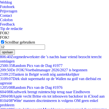
Weblog
Fotoboek
Prijsvragen
Contact
Colofon
Feedback
Tip de redactie
FOK!
FOK!
Scrollbar gebruiken
opslaan
8
06:40
Zorgmedewerkster die 's nachts haar vriend bezocht terecht
ontslagen
25
00:35
Random Pics van de Dag #1977
2
09:50
De FOK!Voetbalmanager 2026/2027 is begonnen
21
09:23
Tanken in België wordt nóg aantrekkelijker
31
09:07
Dirk sluit supermarkt op de Wallen na golf van diefstal en
agressie
12
05/08
Random Pics van de Dag #1976
6
04/08
Kraftwerk brengt ruimteschip terug naar Eindhoven
20
04/08
Apple vecht Britse eis tot inbouwen backdoor in iCloud aan
81
04/08
'Witte' mannen discrimineren is volgens OM geen enkel
probleem