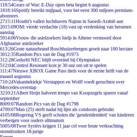
1
18:54
Gears of War: E-Day open beta begint 6 augustus
18
18:16
Spotify bereikt mijlpaal, voor het eerst 300 miljoen premium-
abonnees
27
15:11
Houthi's vallen luchthaven Najran in Saoedi-Arabië aan
20
15:09
OM: vierde verdachte (18) vast op verdenking van beramen
aanslag
59
14:06
Vrouw die asielzoekers hielp in Athene vermoord door
Afghaanse asielzoeker
6
13:26
Grote natuurbrand Boschhuizerbergen groeit naar 100 hectare
30
12:35
Random Pics van de Dag #1973
3
12:28
Gedurfd NEC blijft overeind bij Olympiakos
5
12:04
Control Resonant kost je 30 uur om uit te spelen
1
11:47
Nieuwe XBOX Game Pass titels voor de eerste helft van de
maand augustus
7
10:24
Vakantiekiekje Verstappen en Wolff voedt geruchten over
Mercedes-overstap
32
10:21
Albert Heijn halveert tempo van Koopzegels sparen vanaf
september
80
09:07
Random Pics van de Dag #1798
47
09:07
Man (25) sterft nadat hij lijm als condoom gebruikt
41
05/08
Regering VS geeft scholen die 'genderidentiteit' van kinderen
verbergen voor ouders ultimatum
50
05/08
Twee Syriërs krijgen 11 jaar cel voor brute verkrachting
stomdronken 18-jarige
Forum