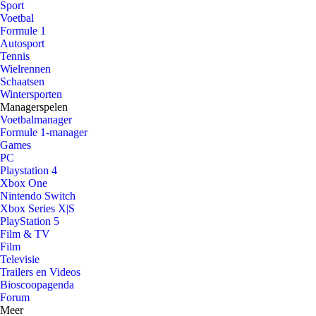
Sport
Voetbal
Formule 1
Autosport
Tennis
Wielrennen
Schaatsen
Wintersporten
Managerspelen
Voetbalmanager
Formule 1-manager
Games
PC
Playstation 4
Xbox One
Nintendo Switch
Xbox Series X|S
PlayStation 5
Film & TV
Film
Televisie
Trailers en Videos
Bioscoopagenda
Forum
Meer