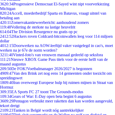
36
20:34
Progressieve Democraat El-Sayed wint nipt voorverkiezing
Michigan
8
20:24
Accell, moederbedrijf Sparta en Batavus, vraagt uitstel van
betaling aan
4
20:11
Zomervakantieweerbericht: aanhoudend zomers
1
19:48
Vollering de sterkste na lastige heuvelrit
6
14:04
The Division Resurgence nu gratis op pc
24
12:52
Hackers roven Coldcard-bitcoinwallets leeg voor 114 miljoen
dollar
40
12:15
Doorwerken na AOW-leeftijd vaker vastgelegd in cao's, moet
werken na je 67e de norm worden?
32
11:40
Vinted-foto's van vrouwen massaal gedeeld op seksfora
1
11:21
Nieuwe XBOX Game Pass titels voor de eerste helft van de
maand augustus
2
09:50
De FOK!Voetbalmanager 2026/2027 is begonnen
49
09:47
Van den Brink zet nog eens 14 gemeenten onder toezicht om
spreidingswet
18
09:40
Iran overweegt Europese hulp bij ruimen mijnen in Straat van
Hormuz
3
09:35
EA Sports FC 27 toont The Grounds-modus
1
09:34
Gears of War: E-Day open beta begint 6 augustus
36
09:29
Pentagon verbruikt meer raketten dan kan worden aangevuld,
tekort dreigt
21
09:23
Tanken in België wordt nóg aantrekkelijker
31
09:07
Dirk sluit supermarkt op de Wallen na golf van diefstal en