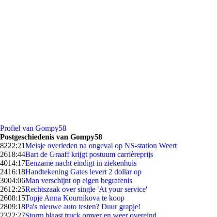
Profiel van Gompy58
Postgeschiedenis van Gompy58
82
22:21
Meisje overleden na ongeval op NS-station Weert
26
18:44
Bart de Graaff krijgt postuum carrièreprijs
40
14:17
Eenzame nacht eindigt in ziekenhuis
24
16:18
Handtekening Gates levert 2 dollar op
30
04:06
Man verschijnt op eigen begrafenis
26
12:25
Rechtszaak over single 'At your service'
26
08:15
Topje Anna Kournikova te koop
28
09:18
Pa's nieuwe auto testen? Duur grapje!
23
22:27
Storm blaast truck omver en weer overeind