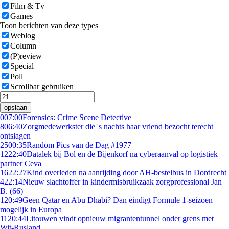
Film & Tv
Games
Toon berichten van deze types
Weblog
Column
(P)review
Special
Poll
Scrollbar gebruiken
opslaan
0
07:00
Forensics: Crime Scene Detective
8
06:40
Zorgmedewerkster die 's nachts haar vriend bezocht terecht
ontslagen
25
00:35
Random Pics van de Dag #1977
12
22:40
Datalek bij Bol en de Bijenkorf na cyberaanval op logistiek
partner Ceva
16
22:27
Kind overleden na aanrijding door AH-bestelbus in Dordrecht
4
22:14
Nieuw slachtoffer in kindermisbruikzaak zorgprofessional Jan
B. (66)
1
20:49
Geen Qatar en Abu Dhabi? Dan eindigt Formule 1-seizoen
mogelijk in Europa
11
20:44
Litouwen vindt opnieuw migrantentunnel onder grens met
Wit-Rusland