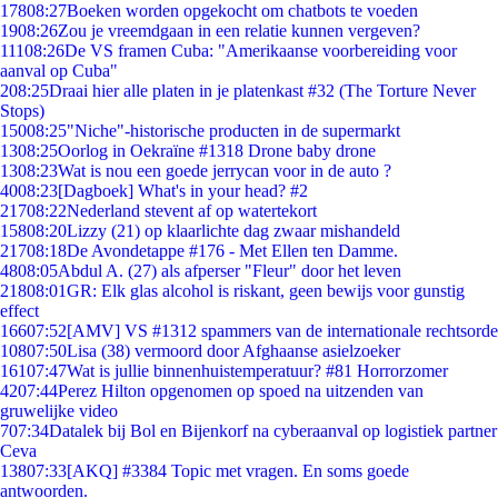
178
08:27
Boeken worden opgekocht om chatbots te voeden
19
08:26
Zou je vreemdgaan in een relatie kunnen vergeven?
111
08:26
De VS framen Cuba: "Amerikaanse voorbereiding voor
aanval op Cuba"
2
08:25
Draai hier alle platen in je platenkast #32 (The Torture Never
Stops)
150
08:25
"Niche"-historische producten in de supermarkt
13
08:25
Oorlog in Oekraïne #1318 Drone baby drone
13
08:23
Wat is nou een goede jerrycan voor in de auto ?
40
08:23
[Dagboek] What's in your head? #2
217
08:22
Nederland stevent af op watertekort
158
08:20
Lizzy (21) op klaarlichte dag zwaar mishandeld
217
08:18
De Avondetappe #176 - Met Ellen ten Damme.
48
08:05
Abdul A. (27) als afperser "Fleur" door het leven
218
08:01
GR: Elk glas alcohol is riskant, geen bewijs voor gunstig
effect
166
07:52
[AMV] VS #1312 spammers van de internationale rechtsorde
108
07:50
Lisa (38) vermoord door Afghaanse asielzoeker
161
07:47
Wat is jullie binnenhuistemperatuur? #81 Horrorzomer
42
07:44
Perez Hilton opgenomen op spoed na uitzenden van
gruwelijke video
7
07:34
Datalek bij Bol en Bijenkorf na cyberaanval op logistiek partner
Ceva
138
07:33
[AKQ] #3384 Topic met vragen. En soms goede
antwoorden.