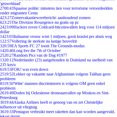
'gruweldaad'
27
00:43
Spaanse politie: minstens tien voor terrorisme veroordeelden
onder migranten Ceuta
4
23:27
Zomervakantieweerbericht: aanhoudend zomers
6
23:25
The Division Resurgence nu gratis op pc
24
23:09
Hackers roven Coldcard-bitcoinwallets leeg voor 114 miljoen
dollar
14
23:03
Italiaanse vrouw wint 1 miljoen, gooit kraslot per abuis weg
1
22:57
Vollering de sterkste na lastige heuvelrit
3
20:59
EA Sports FC 27 toont The Grounds-modus
14
20:46
Long live the 7th of October
25
20:27
Random Pics van de Dag #1977
13
20:12
Nederlander (23) aangehouden in Duitsland na snelheid van
235 km/u
6
19:53
FOK! was even down
25
19:52
Lekker op vakantie naar Afghanistan volgens Taliban geen
probleem
81
19:50
'Witte' mannen discrimineren is volgens OM geen enkel
probleem
26
19:49
Doden bij Oekraïense droneaanvallen op Moskou en Sint-
Petersburg
30
19:44
Alaska Airlines heeft er genoeg van en zet Christelijke
influencer uit vliegtuig
36
19:33
Pentagon verbruikt meer raketten dan kan worden aangevuld,
tekort dreigt