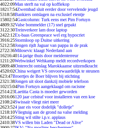
40
22:09
Man sterft na val op koffiekop
182
17:54
Zwembad sluit eerder door vervelende jeugd
53
18:58
Bankiers ontslagen na exclusief etentje
158
02:54
Gastcolumn: Turk eens met Pim Fortuyn
48
09:32
Valse bommelder (17) snel gepakt
31
22:30
Treinverkeer lam door laptop
24
22:12
Ex-baas Greenpeace wel erg hypocriet
39
16:25
Stormloop op Duitse uitkering
52
12:58
Jongen rijdt Jaguar van pappa in de prak
27
22:36
Milosevic klaagt Nederland aan
162
16:40
14-jarige thuis door meidenterreur
12
11:20
Webwinkel Wehkamp meldt recordverkopen
58
09:48
Onterecht ontslag Marokkaanse uitzendkracht
45
20:02
China weigert VS onvoorwaardelijk te steunen
6
23:47
Broertjes de Boer blijven bij stichting
23
21:38
Jongen uit sloot dankzij mobiele telefoon
102
15:04
Pim Fortuyn aangeklaagd om racisme
25
14:23
Laetitia Casta is moeder geworden
20
16:06
120 jaar celstraf voor installeren van een koe
21
08:24
Swissair vliegt niet meer
26
23:52
4 jaar eis voor dodelijk ''dolletje''
12
18:10
Vliegtuig aan de grond na valse melding
20
14:25
Sting wil stilte i.p.v. applaus
24
10:38
VS willen bin Laden "Dead or Alive"
39
00:27
IKV: "Nu moslims beschermen"