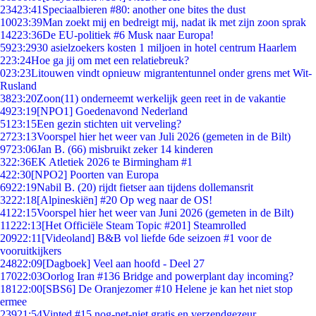
234
23:41
Speciaalbieren #80: another one bites the dust
100
23:39
Man zoekt mij en bedreigt mij, nadat ik met zijn zoon sprak
142
23:36
De EU-politiek #6 Musk naar Europa!
59
23:29
30 asielzoekers kosten 1 miljoen in hotel centrum Haarlem
2
23:24
Hoe ga jij om met een relatiebreuk?
0
23:23
Litouwen vindt opnieuw migrantentunnel onder grens met Wit-
Rusland
38
23:20
Zoon(11) onderneemt werkelijk geen reet in de vakantie
49
23:19
[NPO1] Goedenavond Nederland
51
23:15
Een gezin stichten uit verveling?
27
23:13
Voorspel hier het weer van Juli 2026 (gemeten in de Bilt)
97
23:06
Jan B. (66) misbruikt zeker 14 kinderen
3
22:36
EK Atletiek 2026 te Birmingham #1
4
22:30
[NPO2] Poorten van Europa
69
22:19
Nabil B. (20) rijdt fietser aan tijdens dollemansrit
32
22:18
[Alpineskiën] #20 Op weg naar de OS!
41
22:15
Voorspel hier het weer van Juni 2026 (gemeten in de Bilt)
112
22:13
[Het Officiële Steam Topic #201] Steamrolled
209
22:11
[Videoland] B&B vol liefde 6de seizoen #1 voor de
vooruitkijkers
248
22:09
[Dagboek] Veel aan hoofd - Deel 27
170
22:03
Oorlog Iran #136 Bridge and powerplant day incoming?
181
22:00
[SBS6] De Oranjezomer #10 Helene je kan het niet stop
ermee
239
21:54
Vinted #15 nog-net-niet gratis en verzendgezeur