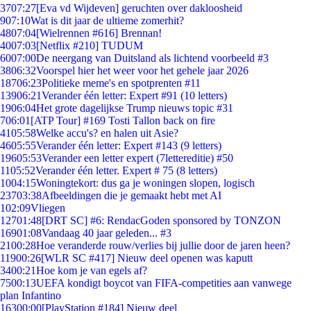
37
07:27
[Eva vd Wijdeven] geruchten over dakloosheid
9
07:10
Wat is dit jaar de ultieme zomerhit?
48
07:04
[Wielrennen #616] Brennan!
40
07:03
[Netflix #210] TUDUM
60
07:00
De neergang van Duitsland als lichtend voorbeeld #3
38
06:32
Voorspel hier het weer voor het gehele jaar 2026
187
06:23
Politieke meme's en spotprenten #11
139
06:21
Verander één letter: Expert #91 (10 letters)
19
06:04
Het grote dagelijkse Trump nieuws topic #31
7
06:01
[ATP Tour] #169 Tosti Tallon back on fire
41
05:58
Welke accu's? en halen uit Asie?
46
05:55
Verander één letter: Expert #143 (9 letters)
196
05:53
Verander een letter expert (7lettereditie) #50
11
05:52
Verander één letter. Expert # 75 (8 letters)
10
04:15
Woningtekort: dus ga je woningen slopen, logisch
237
03:38
Afbeeldingen die je gemaakt hebt met AI
1
02:09
Vliegen
127
01:48
[DRT SC] #6: RendacGoden sponsored by TONZON
169
01:08
Vandaag 40 jaar geleden... #3
21
00:28
Hoe veranderde rouw/verlies bij jullie door de jaren heen?
119
00:26
[WLR SC #417] Nieuw deel openen was kaputt
34
00:21
Hoe kom je van egels af?
75
00:13
UEFA kondigt boycot van FIFA-competities aan vanwege
plan Infantino
163
00:00
[PlayStation #184] Nieuw deel