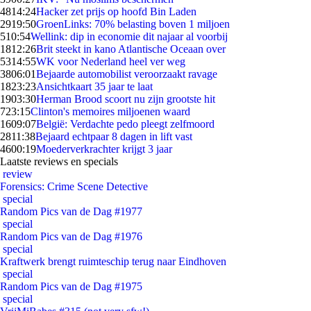
48
14:24
Hacker zet prijs op hoofd Bin Laden
29
19:50
GroenLinks: 70% belasting boven 1 miljoen
5
10:54
Wellink: dip in economie dit najaar al voorbij
18
12:26
Brit steekt in kano Atlantische Oceaan over
53
14:55
WK voor Nederland heel ver weg
38
06:01
Bejaarde automobilist veroorzaakt ravage
18
23:23
Ansichtkaart 35 jaar te laat
19
03:30
Herman Brood scoort nu zijn grootste hit
7
23:15
Clinton's memoires miljoenen waard
16
09:07
België: Verdachte pedo pleegt zelfmoord
28
11:38
Bejaard echtpaar 8 dagen in lift vast
46
00:19
Moederverkrachter krijgt 3 jaar
Laatste reviews en specials
review
Forensics: Crime Scene Detective
special
Random Pics van de Dag #1977
special
Random Pics van de Dag #1976
special
Kraftwerk brengt ruimteschip terug naar Eindhoven
special
Random Pics van de Dag #1975
special