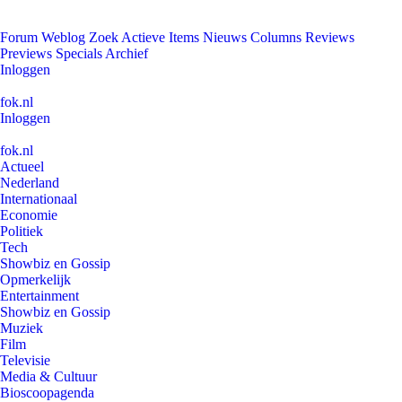
Forum
Weblog
Zoek
Actieve Items
Nieuws
Columns
Reviews
Previews
Specials
Archief
Inloggen
fok.nl
Inloggen
fok.nl
Actueel
Nederland
Internationaal
Economie
Politiek
Tech
Showbiz en Gossip
Opmerkelijk
Entertainment
Showbiz en Gossip
Muziek
Film
Televisie
Media & Cultuur
Bioscoopagenda