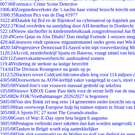
0
07:00
Forensics: Crime Scene Detective
19
06:40
Zorgmedewerkster die 's nachts haar vriend bezocht terecht on
33
00:35
Random Pics van de Dag #1977
16
22:40
Datalek bij Bol en de Bijenkorf na cyberaanval op logistiek pa
29
22:27
Kind overleden na aanrijding door AH-bestelbus in Dordrecht
5
22:14
Nieuw slachtoffer in kindermisbruikzaak zorgprofessional Jan B
1
20:49
Geen Qatar en Abu Dhabi? Dan eindigt Formule 1-seizoen moge
4
20:44
Litouwen vindt opnieuw migrantentunnel onder grens met Wit-
40
20:34
Progressieve Democraat El-Sayed wint nipt voorverkiezing M
11
20:24
Accell, moederbedrijf Sparta en Batavus, vraagt uitstel van bet
4
20:11
Zomervakantieweerbericht: aanhoudend zomers
1
19:48
Vollering de sterkste na lastige heuvelrit
7
14:04
The Division Resurgence nu gratis op pc
31
12:52
Hackers roven Coldcard-bitcoinwallets leeg voor 114 miljoen d
43
05/08
Doorwerken na AOW-leeftijd vaker vastgelegd in cao's, moet
36
05/08
Vinted-foto's van vrouwen massaal gedeeld op seksfora
1
05/08
Nieuwe XBOX Game Pass titels voor de eerste helft van de ma
2
05/08
De FOK!Voetbalmanager 2026/2027 is begonnen
50
05/08
Van den Brink zet nog eens 14 gemeenten onder toezicht om s
18
05/08
Iran overweegt Europese hulp bij ruimen mijnen in Straat va
3
05/08
EA Sports FC 27 toont The Grounds-modus
1
05/08
Gears of War: E-Day open beta begint 6 augustus
36
05/08
Pentagon verbruikt meer raketten dan kan worden aangevuld, t
21
05/08
Tanken in België wordt nóg aantrekkelijker
33
05/08
Dirk sluit supermarkt op de Wallen na golf van diefstal en agre