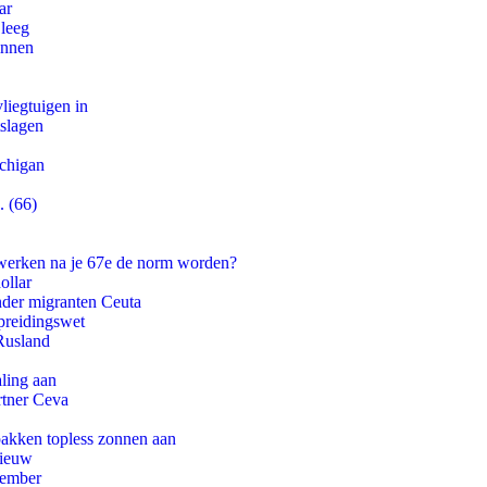
ar
 leeg
innen
iegtuigen in
tslagen
ichigan
. (66)
 werken na je 67e de norm worden?
ollar
onder migranten Ceuta
preidingswet
Rusland
aling aan
rtner Ceva
pakken topless zonnen aan
nieuw
tember