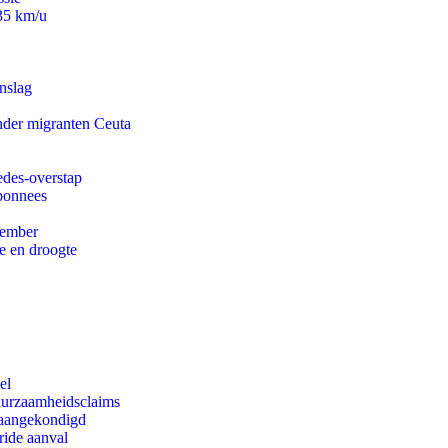
235 km/u
nslag
onder migranten Ceuta
edes-overstap
abonnees
tember
e en droogte
el
duurzaamheidsclaims
g aangekondigd
ride aanval