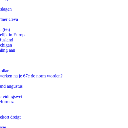
tslagen
rtner Ceva
. (66)
lijk in Europa
Rusland
ichigan
aling aan
ollar
 werken na je 67e de norm worden?
and augustus
preidingswet
n Hormuz
ekort dreigt
ssie