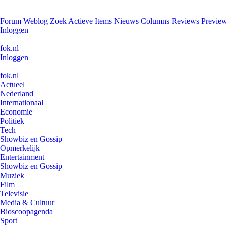
Forum
Weblog
Zoek
Actieve Items
Nieuws
Columns
Reviews
Previe
Inloggen
fok.nl
Inloggen
fok.nl
Actueel
Nederland
Internationaal
Economie
Politiek
Tech
Showbiz en Gossip
Opmerkelijk
Entertainment
Showbiz en Gossip
Muziek
Film
Televisie
Media & Cultuur
Bioscoopagenda
Sport