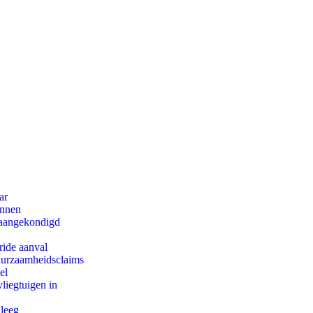
ar
innen
g aangekondigd
ride aanval
duurzaamheidsclaims
el
iegtuigen in
 leeg