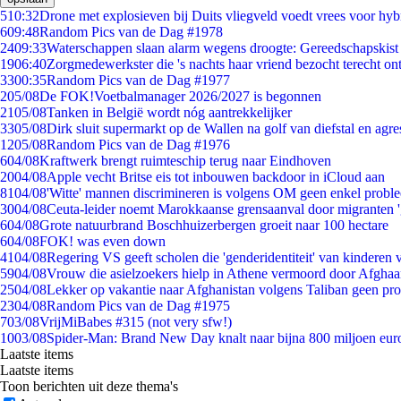
5
10:32
Drone met explosieven bij Duits vliegveld voedt vrees voor hyb
6
09:48
Random Pics van de Dag #1978
24
09:33
Waterschappen slaan alarm wegens droogte: Gereedschapskist
19
06:40
Zorgmedewerkster die 's nachts haar vriend bezocht terecht on
33
00:35
Random Pics van de Dag #1977
2
05/08
De FOK!Voetbalmanager 2026/2027 is begonnen
21
05/08
Tanken in België wordt nóg aantrekkelijker
33
05/08
Dirk sluit supermarkt op de Wallen na golf van diefstal en agre
12
05/08
Random Pics van de Dag #1976
6
04/08
Kraftwerk brengt ruimteschip terug naar Eindhoven
20
04/08
Apple vecht Britse eis tot inbouwen backdoor in iCloud aan
81
04/08
'Witte' mannen discrimineren is volgens OM geen enkel probl
30
04/08
Ceuta-leider noemt Marokkaanse grensaanval door migranten 
6
04/08
Grote natuurbrand Boschhuizerbergen groeit naar 100 hectare
6
04/08
FOK! was even down
41
04/08
Regering VS geeft scholen die 'genderidentiteit' van kinderen
59
04/08
Vrouw die asielzoekers hielp in Athene vermoord door Afghaa
25
04/08
Lekker op vakantie naar Afghanistan volgens Taliban geen pr
23
04/08
Random Pics van de Dag #1975
7
03/08
VrijMiBabes #315 (not very sfw!)
10
03/08
Spider-Man: Brand New Day knalt naar bijna 800 miljoen eur
Laatste items
Laatste items
Toon berichten uit deze thema's