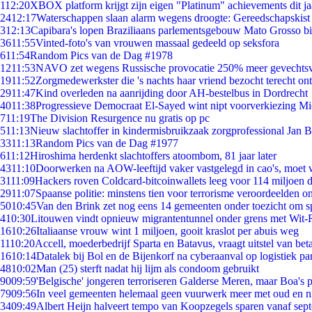
1
12:20
XBOX platform krijgt zijn eigen "Platinum" achievements dit ja
24
12:17
Waterschappen slaan alarm wegens droogte: Gereedschapskist
3
12:13
Capibara's lopen Braziliaans parlementsgebouw Mato Grosso b
36
11:55
Vinted-foto's van vrouwen massaal gedeeld op seksfora
6
11:54
Random Pics van de Dag #1978
12
11:53
NAVO zet wegens Russische provocatie 250% meer gevechtsvl
19
11:52
Zorgmedewerkster die 's nachts haar vriend bezocht terecht on
29
11:47
Kind overleden na aanrijding door AH-bestelbus in Dordrecht
40
11:38
Progressieve Democraat El-Sayed wint nipt voorverkiezing M
7
11:19
The Division Resurgence nu gratis op pc
5
11:13
Nieuw slachtoffer in kindermisbruikzaak zorgprofessional Jan B
33
11:13
Random Pics van de Dag #1977
6
11:12
Hiroshima herdenkt slachtoffers atoombom, 81 jaar later
43
11:10
Doorwerken na AOW-leeftijd vaker vastgelegd in cao's, moet
31
11:09
Hackers roven Coldcard-bitcoinwallets leeg voor 114 miljoen d
29
11:07
Spaanse politie: minstens tien voor terrorisme veroordeelden 
50
10:45
Van den Brink zet nog eens 14 gemeenten onder toezicht om s
4
10:30
Litouwen vindt opnieuw migrantentunnel onder grens met Wit-
16
10:26
Italiaanse vrouw wint 1 miljoen, gooit kraslot per abuis weg
11
10:20
Accell, moederbedrijf Sparta en Batavus, vraagt uitstel van bet
16
10:14
Datalek bij Bol en de Bijenkorf na cyberaanval op logistiek pa
48
10:02
Man (25) sterft nadat hij lijm als condoom gebruikt
90
09:59
'Belgische' jongeren terroriseren Galderse Meren, maar Boa's 
79
09:56
In veel gemeenten helemaal geen vuurwerk meer met oud en 
34
09:49
Albert Heijn halveert tempo van Koopzegels sparen vanaf sep