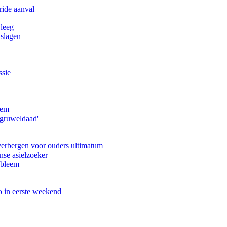
ride aanval
 leeg
tslagen
ssie
eem
'gruweldaad'
 verbergen voor ouders ultimatum
nse asielzoeker
obleem
o in eerste weekend