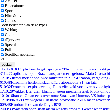
Actueel
Entertainment
Sport
Film & Tv
Games
Toon berichten van deze types
Weblog
Column
(P)review
Special
Poll
Scrollbar gebruiken
opslaan
1
12:12
XBOX platform krijgt zijn eigen "Platinum" achievements dit ja
3
11:27
Capibara's lopen Braziliaans parlementsgebouw Mato Grosso b
12
10:59
Israël meldt dood twee militairen in Zuid-Libanon, vergeldin
6
10:48
Hiroshima herdenkt slachtoffers atoombom, 81 jaar later
5
10:32
Drone met explosieven bij Duits vliegveld voedt vrees voor hyb
17
10:28
Wakker Dier dient klacht in tegen insectenfabriek Protix om 
10
10:16
Iran en Oman eens over route Straat van Hormuz, VS buitensp
12
10:08
NAVO zet wegens Russische provocatie 250% meer gevechtsvl
6
09:48
Random Pics van de Dag #1978
24
09:33
Waterschappen slaan alarm wegens droogte: Gereedschapskist