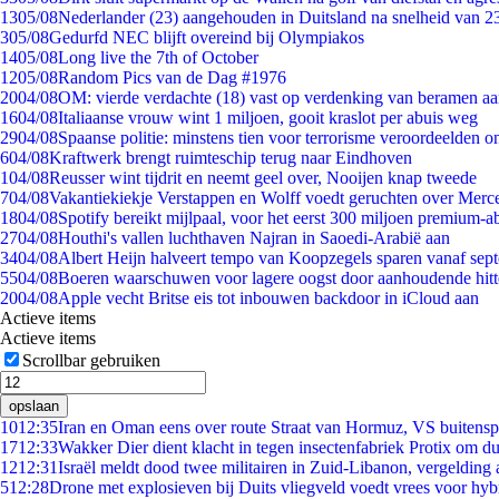
13
05/08
Nederlander (23) aangehouden in Duitsland na snelheid van 
3
05/08
Gedurfd NEC blijft overeind bij Olympiakos
14
05/08
Long live the 7th of October
12
05/08
Random Pics van de Dag #1976
20
04/08
OM: vierde verdachte (18) vast op verdenking van beramen aa
16
04/08
Italiaanse vrouw wint 1 miljoen, gooit kraslot per abuis weg
29
04/08
Spaanse politie: minstens tien voor terrorisme veroordeelden 
6
04/08
Kraftwerk brengt ruimteschip terug naar Eindhoven
1
04/08
Reusser wint tijdrit en neemt geel over, Nooijen knap tweede
7
04/08
Vakantiekiekje Verstappen en Wolff voedt geruchten over Merc
18
04/08
Spotify bereikt mijlpaal, voor het eerst 300 miljoen premium-
27
04/08
Houthi's vallen luchthaven Najran in Saoedi-Arabië aan
34
04/08
Albert Heijn halveert tempo van Koopzegels sparen vanaf sep
55
04/08
Boeren waarschuwen voor lagere oogst door aanhoudende hitt
20
04/08
Apple vecht Britse eis tot inbouwen backdoor in iCloud aan
Actieve items
Actieve items
Scrollbar gebruiken
opslaan
10
12:35
Iran en Oman eens over route Straat van Hormuz, VS buitensp
17
12:33
Wakker Dier dient klacht in tegen insectenfabriek Protix om 
12
12:31
Israël meldt dood twee militairen in Zuid-Libanon, vergeldin
5
12:28
Drone met explosieven bij Duits vliegveld voedt vrees voor hyb