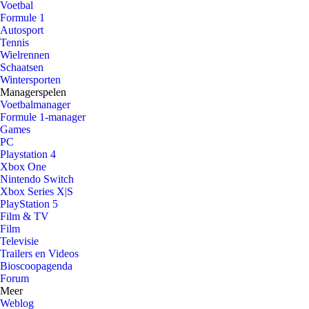
Voetbal
Formule 1
Autosport
Tennis
Wielrennen
Schaatsen
Wintersporten
Managerspelen
Voetbalmanager
Formule 1-manager
Games
PC
Playstation 4
Xbox One
Nintendo Switch
Xbox Series X|S
PlayStation 5
Film & TV
Film
Televisie
Trailers en Videos
Bioscoopagenda
Forum
Meer
Weblog