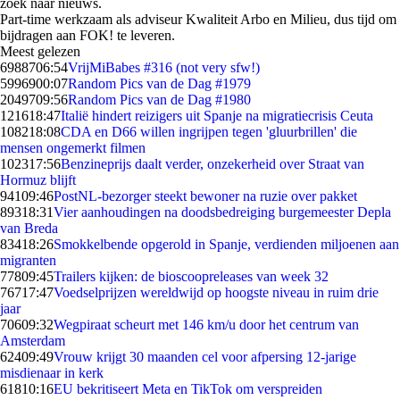
zoek naar nieuws.
Part-time werkzaam als adviseur Kwaliteit Arbo en Milieu, dus tijd om
bijdragen aan FOK! te leveren.
Meest gelezen
69887
06:54
VrijMiBabes #316 (not very sfw!)
59969
00:07
Random Pics van de Dag #1979
20497
09:56
Random Pics van de Dag #1980
1216
18:47
Italië hindert reizigers uit Spanje na migratiecrisis Ceuta
1082
18:08
CDA en D66 willen ingrijpen tegen 'gluurbrillen' die
mensen ongemerkt filmen
1023
17:56
Benzineprijs daalt verder, onzekerheid over Straat van
Hormuz blijft
941
09:46
PostNL-bezorger steekt bewoner na ruzie over pakket
893
18:31
Vier aanhoudingen na doodsbedreiging burgemeester Depla
van Breda
834
18:26
Smokkelbende opgerold in Spanje, verdienden miljoenen aan
migranten
778
09:45
Trailers kijken: de bioscoopreleases van week 32
767
17:47
Voedselprijzen wereldwijd op hoogste niveau in ruim drie
jaar
706
09:32
Wegpiraat scheurt met 146 km/u door het centrum van
Amsterdam
624
09:49
Vrouw krijgt 30 maanden cel voor afpersing 12-jarige
misdienaar in kerk
618
10:16
EU bekritiseert Meta en TikTok om verspreiden