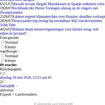
65
31/07
Massale invasie illegale Marokkanen in Spanje ontketent crisis
19
28/07
Rechtbank tikt Dienst Toeslagen alsnog op de vingers met
dwangsommen
23
28/07
Kabinet negeert klimaatrechter over Bonaire: deadline verloopt
28
26/07
Deurwaarder legt beslag bij onvindbare Bij1-fractievoorzitter
Tofik Dibi
49
24/07
Brabant draait natuurvergunningen voor boeren terug: ook
elders in het land?
Font-grootte:
Normaal
Kleiner
regelhoogte :
Normaal
Kleiner
89 reacties
Reactiepagina:
1
2
dinsdag 19 mei 2026, 12:21 uur
#1
21
Salvad0R
universal
Experts = Landverraders.
▼ Advertentie door Refinery89