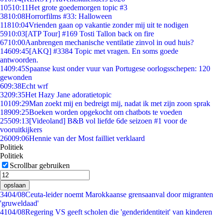
105
10:11
Het grote goedemorgen topic #3
38
10:08
Horrorfilms #33: Halloween
118
10:04
Vrienden gaan op vakantie zonder mij uit te nodigen
59
10:03
[ATP Tour] #169 Tosti Tallon back on fire
67
10:00
Aanbrengen mechanische ventilatie zinvol in oud huis?
146
09:45
[AKQ] #3384 Topic met vragen. En soms goede
antwoorden.
14
09:45
Spaanse kust onder vuur van Portugese oorlogsschepen: 120
gewonden
6
09:38
Echt wrf
32
09:35
Het Hazy Jane adoratietopic
101
09:29
Man zoekt mij en bedreigt mij, nadat ik met zijn zoon sprak
189
09:25
Boeken worden opgekocht om chatbots te voeden
255
09:13
[Videoland] B&B vol liefde 6de seizoen #1 voor de
vooruitkijkers
260
09:06
Hennie van der Most failliet verklaard
Politiek
Politiek
Scrollbar gebruiken
opslaan
34
04/08
Ceuta-leider noemt Marokkaanse grensaanval door migranten
'gruweldaad'
41
04/08
Regering VS geeft scholen die 'genderidentiteit' van kinderen