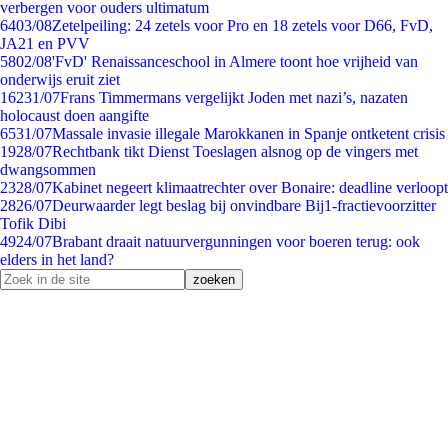
verbergen voor ouders ultimatum
64
03/08
Zetelpeiling: 24 zetels voor Pro en 18 zetels voor D66, FvD,
JA21 en PVV
58
02/08
'FvD' Renaissanceschool in Almere toont hoe vrijheid van
onderwijs eruit ziet
162
31/07
Frans Timmermans vergelijkt Joden met nazi’s, nazaten
holocaust doen aangifte
65
31/07
Massale invasie illegale Marokkanen in Spanje ontketent crisis
19
28/07
Rechtbank tikt Dienst Toeslagen alsnog op de vingers met
dwangsommen
23
28/07
Kabinet negeert klimaatrechter over Bonaire: deadline verloopt
28
26/07
Deurwaarder legt beslag bij onvindbare Bij1-fractievoorzitter
Tofik Dibi
49
24/07
Brabant draait natuurvergunningen voor boeren terug: ook
elders in het land?