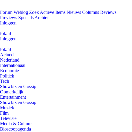
Forum
Weblog
Zoek
Actieve Items
Nieuws
Columns
Reviews
Previews
Specials
Archief
Inloggen
fok.nl
Inloggen
fok.nl
Actueel
Nederland
Internationaal
Economie
Politiek
Tech
Showbiz en Gossip
Opmerkelijk
Entertainment
Showbiz en Gossip
Muziek
Film
Televisie
Media & Cultuur
Bioscoopagenda