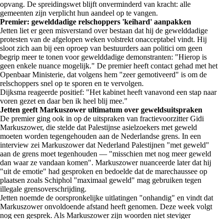
opvang. De spreidingswet blijft onverminderd van kracht: alle
gemeenten zijn verplicht hun aandeel op te vangen.
Premier: gewelddadige relschoppers 'keihard' aanpakken
Jetten liet er geen misverstand over bestaan dat hij de gewelddadige
protesten van de afgelopen weken volstrekt onacceptabel vindt. Hij
sloot zich aan bij een oproep van bestuurders aan politici om geen
begrip meer te tonen voor gewelddadige demonstranten: "Hierop is
geen enkele nuance mogelijk." De premier heeft contact gehad met het
Openbaar Ministerie, dat volgens hem "zeer gemotiveerd" is om de
relschoppers snel op te sporen en te vervolgen.
Dijksma reageerde positief: "Het kabinet heeft vanavond een stap naar
voren gezet en daar ben ik heel blij mee."
Jetten geeft Markuszower ultimatum over geweldsuitspraken
De premier ging ook in op de uitspraken van fractievoorzitter Gidi
Markuszower, die stelde dat Palestijnse asielzoekers met geweld
moeten worden tegengehouden aan de Nederlandse grens. In een
interview zei Markuszower dat Nederland Palestijnen "met geweld"
aan de grens moet tegenhouden — "misschien met nog meer geweld
dan waar ze vandaan komen". Markuszower nuanceerde later dat hij
"uit de emotie" had gesproken en bedoelde dat de marechaussee op
plaatsen zoals Schiphol "maximaal geweld" mag gebruiken tegen
illegale grensoverschrijding.
Jetten noemde de oorspronkelijke uitlatingen "onhandig" en vindt dat
Markuszower onvoldoende afstand heeft genomen. Deze week volgt
nog een gesprek. Als Markuszower zijn woorden niet steviger