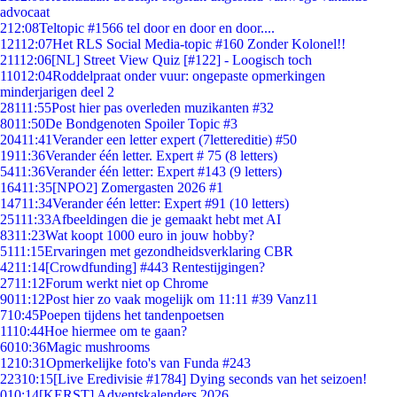
advocaat
2
12:08
Teltopic #1566 tel door en door en door....
121
12:07
Het RLS Social Media-topic #160 Zonder Kolonel!!
211
12:06
[NL] Street View Quiz [#122] - Loogisch toch
110
12:04
Roddelpraat onder vuur: ongepaste opmerkingen
minderjarigen deel 2
281
11:55
Post hier pas overleden muzikanten #32
80
11:50
De Bondgenoten Spoiler Topic #3
204
11:41
Verander een letter expert (7lettereditie) #50
19
11:36
Verander één letter. Expert # 75 (8 letters)
54
11:36
Verander één letter: Expert #143 (9 letters)
164
11:35
[NPO2] Zomergasten 2026 #1
147
11:34
Verander één letter: Expert #91 (10 letters)
251
11:33
Afbeeldingen die je gemaakt hebt met AI
83
11:23
Wat koopt 1000 euro in jouw hobby?
51
11:15
Ervaringen met gezondheidsverklaring CBR
42
11:14
[Crowdfunding] #443 Rentestijgingen?
27
11:12
Forum werkt niet op Chrome
90
11:12
Post hier zo vaak mogelijk om 11:11 #39 Vanz11
7
10:45
Poepen tijdens het tandenpoetsen
11
10:44
Hoe hiermee om te gaan?
60
10:36
Magic mushrooms
12
10:31
Opmerkelijke foto's van Funda #243
223
10:15
[Live Eredivisie #1784] Dying seconds van het seizoen!
0
10:14
[KERST] Adventskalenders 2026