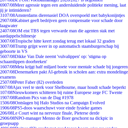
69
07/08
Meer agressie tegen een andersluidende politieke mening, laat
jij je intimideren?
31
07/08
Amsterdams dierenasiel DOA overspoeld met babykonijntjes
29
07/08
Kabinet geeft bedrijven geen compensatie voor schade door
laagwater
24
07/08
OM eist TBS tegen verwarde man die agenten stak met
aardappelschilmesje
30
07/08
Tropische hitte keert zondag terug met lokaal 32 graden
30
07/08
Trump grijpt weer in op automatisch staatsburgerschap bij
geboorte in VS
56
07/08
Dikke Van Dale neemt 'vulvalippen' op: 'stigma op
schaamlippen doorbreken'
16
07/08
Meta krijgt half miljard boete voor mentale schade bij jongeren
20
07/08
Denemarken pakt AI-gebruik in scholen aan: extra mondelinge
examens
25
07/08
Peter Faber (82) overleden
0
07/08
Ajax veel te sterk voor Shelbourne, maar houdt schade beperkt
1
07/08
Nieuwkomers schitteren bij ruime Europese zege FC Twente
19
07/08
Random Pics van de Dag #1978
15
06/08
Ontslagen bij Halo Studios na Campaign Evolved
19
06/08
PS5-doos waarschuwt voor einde fysieke games
2
06/08
Le Court wint na nerveuze finale, Pieterse derde
29
06/08
NPO-manager Menno de Boer geschorst na dickpic in
groepsapp