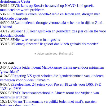
desinformatie Ceuta
546
12:42
VS: kans op Russische aanval op NAVO-land groeit,
munitietekort wordt probleem
536
09:53
Houthi's vallen Saoedi-Arabië en Jemen aan, dreigen met
blokkade olieroute
445
09:28
Aanhoudende droogte veroorzaakt scheuren in dijken Zuid-
Holland
437
12:28
Broer 135 keer gestoken en gesneden: zes jaar cel en tbs voor
doodslag Gouda
375
08:35
Nieuw te streamen in augustus
359
13:26
Britney Spears: "Ik geloof dat ik heb gefaald als moeder"
▼ Advertentie door Refinery89
Lees ook
34
04/08
Ceuta-leider noemt Marokkaanse grensaanval door migranten
'gruweldaad'
41
04/08
Regering VS geeft scholen die 'genderidentiteit' van kinderen
verbergen voor ouders ultimatum
64
03/08
Zetelpeiling: 24 zetels voor Pro en 18 zetels voor D66, FvD,
JA21 en PVV
58
02/08
'FvD' Renaissanceschool in Almere toont hoe vrijheid van
onderwijs eruit ziet
162
31/07
Frans Timmermans vergelijkt Joden met nazi’s, nazaten
holocaust doen aangifte