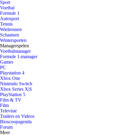
Sport
Voetbal
Formule 1
Autosport
Tennis
Wielrennen
Schaatsen
Wintersporten
Managerspelen
Voetbalmanager
Formule 1-manager
Games
PC
Playstation 4
Xbox One
Nintendo Switch
Xbox Series X|S
PlayStation 5
Film & TV
Film
Televisie
Trailers en Videos
Bioscoopagenda
Forum
Meer