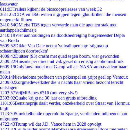
laagwater
6
11:03
Trailers kijken: de bioscoopreleases van week 32
36
11:02
CDA en D66 willen ingrijpen tegen 'gluurbrillen' die mensen
ongemerkt filmen
24
10:54
OM eist TBS tegen verwarde man die agenten stak met
aardappelschilmesje
24
10:18
Vier aanhoudingen na doodsbedreiging burgemeester Depla
van Breda
56
09:52
Dikke Van Dale neemt 'vulvalippen' op: 'stigma op
schaamlippen doorbreken'
40
09:42
Duitser (93) crasht met quad tegen boom, vier gewonden
25
09:22
Huisarts per direct uit vak gezet om ernstig alcoholmisbruik
66
09:19
Onlyfans-model met G-cup wil als NASA-ambassadeur naar
maan
3
09:14
Niewiadoma profiteert van pokerspel en grijpt geel op Ventoux
24
09:02
Zorgmedewerkster die 's nachts haar vriend bezocht terecht
ontslagen
12
03:57
VrijMiBabes #316 (not very sfw!)
23
03:02
Quake krijgt na 30 jaar een gratis uitbreiding
11
01:06
Benzineprijs daalt verder, onzekerheid over Straat van Hormuz
blijft
11
23:30
Smokkelbende opgerold in Spanje, verdienden miljoenen aan
migranten
47
22:43
Trump wil dat J.D. Vance hem in 2028 opvolgt
34
22:32
Ceuta-leider noemt Marokkaanse grensaanval door migranten