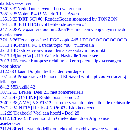
dartskweekvijver
230
13:35
Nederland stevent af op watertekort
285
13:35
MotoGP #93 Met de TT in Assen
135
13:33
[DRT SC] #6: RendacGoden sponsored by TONZON
194
13:30
[RTL] B&B vol liefde 6de seizoen #4
247
13:28
Wie gaan er dood in 2026?Post met een vleugje cynisme de
overledenen.
274
13:26
Het enige echte LEGO-topic #45 LEGOOOOOOOOOOO
18
13:14
Centraal FC Utrecht topic #88 - #CorreiaIn
32
13:14
Dakloze vrouw maanden als seksslavin misbruikt
76
13:13
[IndyCar] #115 We're in Nashville Tennessee
20
13:10
Nieuwe Europese richtlijn: vaker repareren ipv vervangen
voor nieuw
3
12:56
Orkaan Dolphin treft zuiden van Japan
107
12:56
Progressieve Democraat El-Sayed wint nipt voorverkiezing
Michigan
84
12:55
Brazilië #2
107
12:53
[Breien] Deel 21, met zomerbreisels
187
12:47
[ONLINE] Roddelpraat Topic #21
266
12:38
[AMV] VS #1312 spammers van de internationale rechtsorde
267
12:34
[NET5] Het blok 2026 #32 Blokkendozen
1
12:29
[Dagboek] Veel aan hoofd - Deel 28
61
12:12
Lisa (38) vermoord in Griekenland door Afghaanse
asielzoeker
21
12:08
Rechtszaak dodelijk ongeluk uitgesteld vanwege vakantie