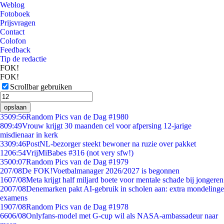
Weblog
Fotoboek
Prijsvragen
Contact
Colofon
Feedback
Tip de redactie
FOK!
FOK!
Scrollbar gebruiken
opslaan
35
09:56
Random Pics van de Dag #1980
8
09:49
Vrouw krijgt 30 maanden cel voor afpersing 12-jarige
misdienaar in kerk
33
09:46
PostNL-bezorger steekt bewoner na ruzie over pakket
12
06:54
VrijMiBabes #316 (not very sfw!)
35
00:07
Random Pics van de Dag #1979
2
07/08
De FOK!Voetbalmanager 2026/2027 is begonnen
16
07/08
Meta krijgt half miljard boete voor mentale schade bij jongeren
20
07/08
Denemarken pakt AI-gebruik in scholen aan: extra mondelinge
examens
19
07/08
Random Pics van de Dag #1978
66
06/08
Onlyfans-model met G-cup wil als NASA-ambassadeur naar