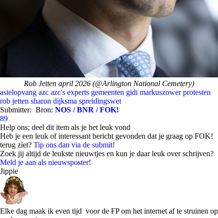
Rob Jetten april 2026 (@Arlington National Cemetery)
asielopvang
azc
azc's
experts
gemeenten
gidi markuszower
protesten
rob jetten
sharon dijksma
spreidingswet
Submitter:
Bron:
NOS / BNR / FOK!
89
Help ons; deel dit item als je het leuk vond
Heb je een leuk of interessant bericht gevonden dat je graag op FOK!
terug ziet?
Tip ons dan via de submit!
Zoek jij altijd de leukste nieuwtjes en kun je daar leuk over schrijven?
Meld je aan als nieuwsposter!
Jippie
Elke dag maak ik even tijd voor de FP om het internet af te struinen op