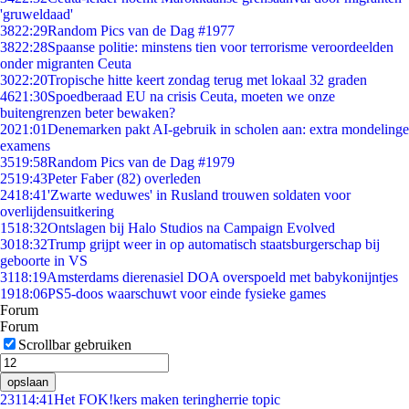
'gruweldaad'
38
22:29
Random Pics van de Dag #1977
38
22:28
Spaanse politie: minstens tien voor terrorisme veroordeelden
onder migranten Ceuta
30
22:20
Tropische hitte keert zondag terug met lokaal 32 graden
46
21:30
Spoedberaad EU na crisis Ceuta, moeten we onze
buitengrenzen beter bewaken?
20
21:01
Denemarken pakt AI-gebruik in scholen aan: extra mondelinge
examens
35
19:58
Random Pics van de Dag #1979
25
19:43
Peter Faber (82) overleden
24
18:41
'Zwarte weduwes' in Rusland trouwen soldaten voor
overlijdensuitkering
15
18:32
Ontslagen bij Halo Studios na Campaign Evolved
30
18:32
Trump grijpt weer in op automatisch staatsburgerschap bij
geboorte in VS
31
18:19
Amsterdams dierenasiel DOA overspoeld met babykonijntjes
19
18:06
PS5-doos waarschuwt voor einde fysieke games
Forum
Forum
Scrollbar gebruiken
opslaan
231
14:41
Het FOK!kers maken teringherrie topic