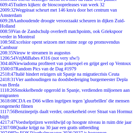
6
09:45
Trailers kijken: de bioscoopreleases van week 32
20
09:32
Wegpiraat scheurt met 146 km/u door het centrum van
Amsterdam
6
09:28
Aanhoudende droogte veroorzaakt scheuren in dijken Zuid-
Holland
0
08:59
Van de Zandschulp overleeft matchpoints, ook Griekspoor
verder in Montreal
1
08:56
Excelsior opent seizoen met ruime zege op promovendus
Cambuur
2
08:35
Nieuw te streamen in augustus
12
06:54
VrijMiBabes #316 (not very sfw!)
3
04:46
Niewiadoma profiteert van pokerspel en grijpt geel op Ventoux
35
00:07
Random Pics van de Dag #1979
25
18:47
Italië hindert reizigers uit Spanje na migratiecrisis Ceuta
24
18:31
Vier aanhoudingen na doodsbedreiging burgemeester Depla
van Breda
11
18:26
Smokkelbende opgerold in Spanje, verdienden miljoenen aan
migranten
36
18:08
CDA en D66 willen ingrijpen tegen 'gluurbrillen' die mensen
ongemerkt filmen
11
17:56
Benzineprijs daalt verder, onzekerheid over Straat van Hormuz
blijft
42
17:47
Voedselprijzen wereldwijd op hoogste niveau in ruim drie jaar
23
07/08
Quake krijgt na 30 jaar een gratis uitbreiding
2
07/08
De FOK!Voetbalmanager 2026/2027 is begonnen