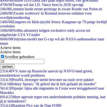
40
06/08
Duitser (93) crasht met quad tegen boom, vier gewonden
47
06/08
Trump wil dat J.D. Vance hem in 2028 opvolgt
1
06/08
Lemmen boekt eerste profzege in zware Ronde van Polen-rit
24
06/08
'Zwarte weduwes' in Rusland trouwen soldaten voor
overlijdensuitkering
14
06/08
Zangeres en Idols-jurylid Jerney Kaagman op 79-jarige leeftijd
overleden
10
06/08
Netflix-abonnees krijgen exclusieve early access tot
uitgebreide GTA VI trailer
66
06/08
Onlyfans-model met G-cup wil als NASA-ambassadeur naar
maan
Actieve items
Actieve items
Scrollbar gebruiken
opslaan
23
14:40
VS: kans op Russische aanval op NAVO-land groeit,
munitietekort wordt probleem
33
14:39
PostNL-bezorger steekt bewoner na ruzie over pakket
9
14:34
Britney Spears: "Ik geloof dat ik heb gefaald als moeder"
56
14:30
Spanje: bijna alle migranten in Ceuta weer teruggekeerd naar
Marokko
69
14:25
Meer agressie tegen een andersluidende politieke mening, laat
jij je intimideren?
35
14:24
Random Pics van de Dag #1980