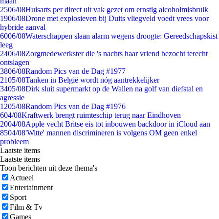
maan
25
06/08
Huisarts per direct uit vak gezet om ernstig alcoholmisbruik
19
06/08
Drone met explosieven bij Duits vliegveld voedt vrees voor
hybride aanval
60
06/08
Waterschappen slaan alarm wegens droogte: Gereedschapskist
leeg
24
06/08
Zorgmedewerkster die 's nachts haar vriend bezocht terecht
ontslagen
38
06/08
Random Pics van de Dag #1977
21
05/08
Tanken in België wordt nóg aantrekkelijker
34
05/08
Dirk sluit supermarkt op de Wallen na golf van diefstal en
agressie
12
05/08
Random Pics van de Dag #1976
6
04/08
Kraftwerk brengt ruimteschip terug naar Eindhoven
20
04/08
Apple vecht Britse eis tot inbouwen backdoor in iCloud aan
85
04/08
'Witte' mannen discrimineren is volgens OM geen enkel
probleem
Laatste items
Laatste items
Toon berichten uit deze thema's
Actueel
Entertainment
Sport
Film & Tv
Games