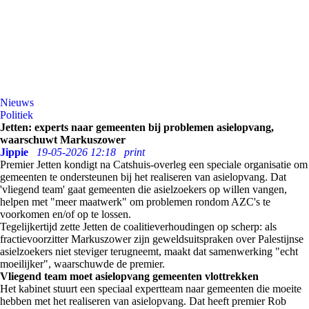
Nieuws
Politiek
Jetten: experts naar gemeenten bij problemen asielopvang,
waarschuwt Markuszower
Jippie
19-05-2026 12:18
print
Premier Jetten kondigt na Catshuis-overleg een speciale organisatie om
gemeenten te ondersteunen bij het realiseren van asielopvang. Dat
'vliegend team' gaat gemeenten die asielzoekers op willen vangen,
helpen met "meer maatwerk" om problemen rondom AZC's te
voorkomen en/of op te lossen.
Tegelijkertijd zette Jetten de coalitieverhoudingen op scherp: als
fractievoorzitter Markuszower zijn geweldsuitspraken over Palestijnse
asielzoekers niet steviger terugneemt, maakt dat samenwerking "echt
moeilijker", waarschuwde de premier.
Vliegend team moet asielopvang gemeenten vlottrekken
Het kabinet stuurt een speciaal expertteam naar gemeenten die moeite
hebben met het realiseren van asielopvang. Dat heeft premier Rob