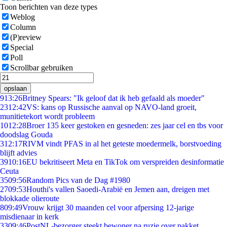
Toon berichten van deze types
Weblog
Column
(P)review
Special
Poll
Scrollbar gebruiken
opslaan
9
13:26
Britney Spears: "Ik geloof dat ik heb gefaald als moeder"
23
12:42
VS: kans op Russische aanval op NAVO-land groeit,
munitietekort wordt probleem
10
12:28
Broer 135 keer gestoken en gesneden: zes jaar cel en tbs voor
doodslag Gouda
3
12:17
RIVM vindt PFAS in al het geteste moedermelk, borstvoeding
blijft advies
39
10:16
EU bekritiseert Meta en TikTok om verspreiden desinformatie
Ceuta
35
09:56
Random Pics van de Dag #1980
27
09:53
Houthi's vallen Saoedi-Arabië en Jemen aan, dreigen met
blokkade olieroute
8
09:49
Vrouw krijgt 30 maanden cel voor afpersing 12-jarige
misdienaar in kerk
33
09:46
PostNL-bezorger steekt bewoner na ruzie over pakket