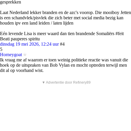
gesprekken
Laat Nederland lekker branden en de azc's voorop. Die mooiboy Jetten
is een schandvlek/pisvlek die zich beter met social media bezig kan
houden ipv een land leiden / laten lijden
Eén levende Lisa is meer waard dan tien brandende Somaliërs #feit
Beati pauperes spiritu
dinsdag 19 mei 2026, 12:24 uur
#4
5
Horneygoat
Ik vraag me af waarom er toen weinig politieke reactie was vanuit die
hoek op de uitspraken van Bob Vylan en mocht optreden terwijl men
dit al op voorhand wist.
▼ Advertentie door Refinery89