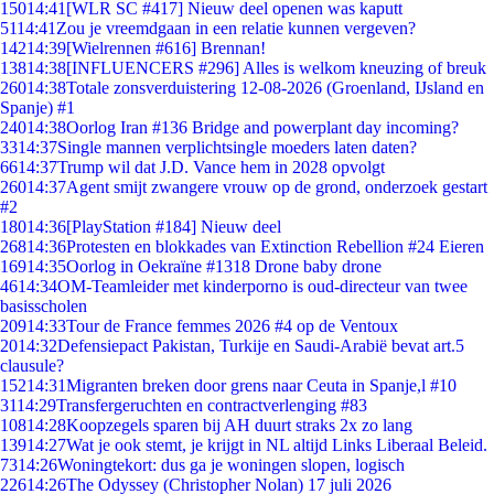
150
14:41
[WLR SC #417] Nieuw deel openen was kaputt
51
14:41
Zou je vreemdgaan in een relatie kunnen vergeven?
142
14:39
[Wielrennen #616] Brennan!
138
14:38
[INFLUENCERS #296] Alles is welkom kneuzing of breuk
260
14:38
Totale zonsverduistering 12-08-2026 (Groenland, IJsland en
Spanje) #1
240
14:38
Oorlog Iran #136 Bridge and powerplant day incoming?
33
14:37
Single mannen verplichtsingle moeders laten daten?
66
14:37
Trump wil dat J.D. Vance hem in 2028 opvolgt
260
14:37
Agent smijt zwangere vrouw op de grond, onderzoek gestart
#2
180
14:36
[PlayStation #184] Nieuw deel
268
14:36
Protesten en blokkades van Extinction Rebellion #24 Eieren
169
14:35
Oorlog in Oekraïne #1318 Drone baby drone
46
14:34
OM-Teamleider met kinderporno is oud-directeur van twee
basisscholen
209
14:33
Tour de France femmes 2026 #4 op de Ventoux
20
14:32
Defensiepact Pakistan, Turkije en Saudi-Arabië bevat art.5
clausule?
152
14:31
Migranten breken door grens naar Ceuta in Spanje,l #10
31
14:29
Transfergeruchten en contractverlenging #83
108
14:28
Koopzegels sparen bij AH duurt straks 2x zo lang
139
14:27
Wat je ook stemt, je krijgt in NL altijd Links Liberaal Beleid.
73
14:26
Woningtekort: dus ga je woningen slopen, logisch
226
14:26
The Odyssey (Christopher Nolan) 17 juli 2026