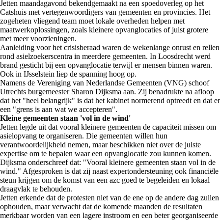
Jetten maandagavond bekendgemaakt na een spoedoverleg op het
Catshuis met vertegenwoordigers van gemeenten en provincies. Het
zogeheten vliegend team moet lokale overheden helpen met
maatwerkoplossingen, zoals kleinere opvanglocaties of juist grotere
met meer voorzieningen.
Aanleiding voor het crisisberaad waren de wekenlange onrust en rellen
rond asielzoekerscentra in meerdere gemeenten. In Loosdrecht werd
brand gesticht bij een opvanglocatie terwijl er mensen binnen waren.
Ook in IJsselstein liep de spanning hoog op.
Namens de Vereniging van Nederlandse Gemeenten (VNG) schoof
Utrechts burgemeester Sharon Dijksma aan. Zij benadrukte na afloop
dat het "heel belangrijk" is dat het kabinet normerend optreedt en dat er
een "grens is aan wat we accepteren".
Kleine gemeenten staan 'vol in de wind'
Jetten legde uit dat vooral kleinere gemeenten de capaciteit missen om
asielopvang te organiseren. Die gemeenten willen hun
verantwoordelijkheid nemen, maar beschikken niet over de juiste
expertise om te bepalen waar een opvanglocatie zou kunnen komen.
Dijksma onderschreef dat: "Vooral kleinere gemeenten staan vol in de
wind." Afgesproken is dat zij naast expertondersteuning ook financiële
steun krijgen om de komst van een azc goed te begeleiden en lokaal
draagvlak te behouden.
Jetten erkende dat de protesten niet van de ene op de andere dag zullen
ophouden, maar verwacht dat de komende maanden de resultaten
merkbaar worden van een lagere instroom en een beter georganiseerde