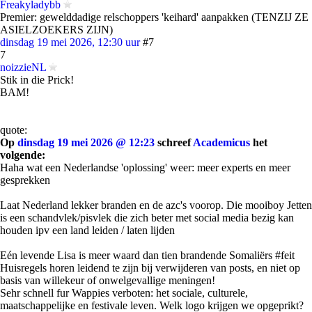
Freakyladybb
Premier: gewelddadige relschoppers 'keihard' aanpakken (TENZIJ ZE
ASIELZOEKERS ZIJN)
dinsdag 19 mei 2026, 12:30 uur
#7
7
noizzieNL
Stik in die Prick!
BAM!
quote:
Op
dinsdag 19 mei 2026 @ 12:23
schreef
Academicus
het
volgende:
Haha wat een Nederlandse 'oplossing' weer: meer experts en meer
gesprekken
Laat Nederland lekker branden en de azc's voorop. Die mooiboy Jetten
is een schandvlek/pisvlek die zich beter met social media bezig kan
houden ipv een land leiden / laten lijden
Eén levende Lisa is meer waard dan tien brandende Somaliërs #feit
Huisregels horen leidend te zijn bij verwijderen van posts, en niet op
basis van willekeur of onwelgevallige meningen!
Sehr schnell fur Wappies verboten: het sociale, culturele,
maatschappelijke en festivale leven. Welk logo krijgen we opgeprikt?