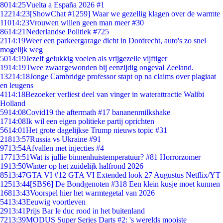
80
14:25
Vuelta a España 2026 #1
122
14:23
[ShowChat #1259] Waar we gezellig klagen over de warmte
110
14:23
Vrouwen willen geen man meer #30
86
14:21
Nederlandse Politiek #725
21
14:19
Weer een parkeergarage dicht in Dordrecht, auto's zo snel
mogelijk weg
50
14:19
Jezelf gelukkig voelen als vrijgezelle vijftiger
19
14:19
Twee zwaargewonden bij eenzijdig ongeval Zeeland.
132
14:18
Jonge Cambridge professor stapt op na claims over plagiaat
en leugens
41
14:18
Bezoeker verliest deel van vinger in waterattractie Walibi
Holland
59
14:08
Covid19 the aftermath #17 bananenmilkshake
17
14:08
Ik wil een eigen politieke partij oprichten
56
14:01
Het grote dagelijkse Trump nieuws topic #31
218
13:57
Russia vs Ukraine #91
97
13:54
Afvallen met injecties #4
177
13:51
Wat is jullie binnenhuistemperatuur? #81 Horrorzomer
19
13:50
Winter op het zuidelijk halfrond 2026
85
13:47
GTA VI #12 GTA VI Extended look 27 Augustus Netflix/YT
125
13:44
[SBS6] De Bondgenoten #318 Een klein kusje moet kunnen
168
13:43
Voorspel hier het warmtegetal van 2026
54
13:43
Eeuwig voortleven
29
13:41
Prijs Bar le duc rood in het buitenland
72
13:39
MODUS Super Series Darts #2: 's werelds mooiste