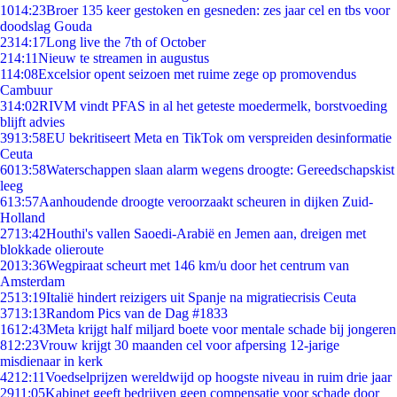
10
14:23
Broer 135 keer gestoken en gesneden: zes jaar cel en tbs voor
doodslag Gouda
23
14:17
Long live the 7th of October
2
14:11
Nieuw te streamen in augustus
1
14:08
Excelsior opent seizoen met ruime zege op promovendus
Cambuur
3
14:02
RIVM vindt PFAS in al het geteste moedermelk, borstvoeding
blijft advies
39
13:58
EU bekritiseert Meta en TikTok om verspreiden desinformatie
Ceuta
60
13:58
Waterschappen slaan alarm wegens droogte: Gereedschapskist
leeg
6
13:57
Aanhoudende droogte veroorzaakt scheuren in dijken Zuid-
Holland
27
13:42
Houthi's vallen Saoedi-Arabië en Jemen aan, dreigen met
blokkade olieroute
20
13:36
Wegpiraat scheurt met 146 km/u door het centrum van
Amsterdam
25
13:19
Italië hindert reizigers uit Spanje na migratiecrisis Ceuta
37
13:13
Random Pics van de Dag #1833
16
12:43
Meta krijgt half miljard boete voor mentale schade bij jongeren
8
12:23
Vrouw krijgt 30 maanden cel voor afpersing 12-jarige
misdienaar in kerk
42
12:11
Voedselprijzen wereldwijd op hoogste niveau in ruim drie jaar
29
11:05
Kabinet geeft bedrijven geen compensatie voor schade door