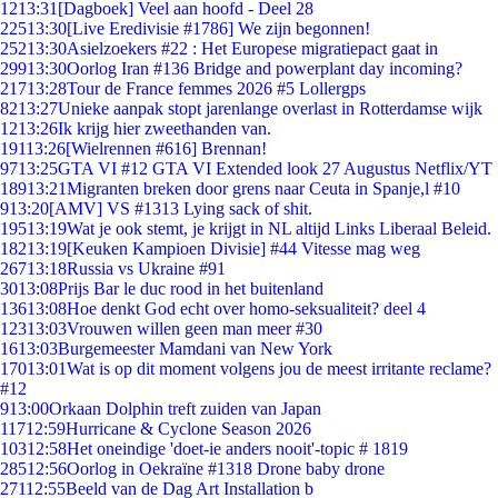
12
13:31
[Dagboek] Veel aan hoofd - Deel 28
225
13:30
[Live Eredivisie #1786] We zijn begonnen!
252
13:30
Asielzoekers #22 : Het Europese migratiepact gaat in
299
13:30
Oorlog Iran #136 Bridge and powerplant day incoming?
217
13:28
Tour de France femmes 2026 #5 Lollergps
82
13:27
Unieke aanpak stopt jarenlange overlast in Rotterdamse wijk
12
13:26
Ik krijg hier zweethanden van.
191
13:26
[Wielrennen #616] Brennan!
97
13:25
GTA VI #12 GTA VI Extended look 27 Augustus Netflix/YT
189
13:21
Migranten breken door grens naar Ceuta in Spanje,l #10
9
13:20
[AMV] VS #1313 Lying sack of shit.
195
13:19
Wat je ook stemt, je krijgt in NL altijd Links Liberaal Beleid.
182
13:19
[Keuken Kampioen Divisie] #44 Vitesse mag weg
267
13:18
Russia vs Ukraine #91
30
13:08
Prijs Bar le duc rood in het buitenland
136
13:08
Hoe denkt God echt over homo-seksualiteit? deel 4
123
13:03
Vrouwen willen geen man meer #30
16
13:03
Burgemeester Mamdani van New York
170
13:01
Wat is op dit moment volgens jou de meest irritante reclame?
#12
9
13:00
Orkaan Dolphin treft zuiden van Japan
117
12:59
Hurricane & Cyclone Season 2026
103
12:58
Het oneindige 'doet-ie anders nooit'-topic # 1819
285
12:56
Oorlog in Oekraïne #1318 Drone baby drone
271
12:55
Beeld van de Dag Art Installation b