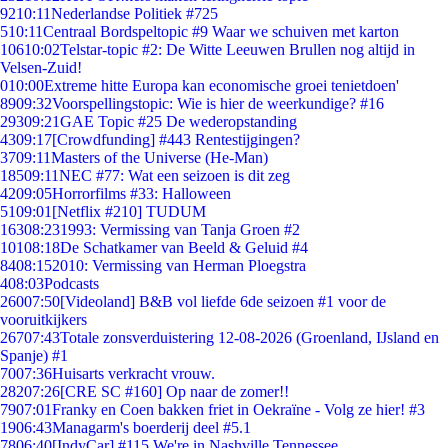
92
10:11
Nederlandse Politiek #725
5
10:11
Centraal Bordspeltopic #9 Waar we schuiven met karton
106
10:02
Telstar-topic #2: De Witte Leeuwen Brullen nog altijd in
Velsen-Zuid!
0
10:00
Extreme hitte Europa kan economische groei tenietdoen'
89
09:32
Voorspellingstopic: Wie is hier de weerkundige? #16
293
09:21
GAE Topic #25 De wederopstanding
43
09:17
[Crowdfunding] #443 Rentestijgingen?
37
09:11
Masters of the Universe (He-Man)
185
09:11
NEC #77: Wat een seizoen is dit zeg
42
09:05
Horrorfilms #33: Halloween
51
09:01
[Netflix #210] TUDUM
163
08:23
1993: Vermissing van Tanja Groen #2
101
08:18
De Schatkamer van Beeld & Geluid #4
84
08:15
2010: Vermissing van Herman Ploegstra
4
08:03
Podcasts
260
07:50
[Videoland] B&B vol liefde 6de seizoen #1 voor de
vooruitkijkers
267
07:43
Totale zonsverduistering 12-08-2026 (Groenland, IJsland en
Spanje) #1
70
07:36
Huisarts verkracht vrouw.
282
07:26
[CRE SC #160] Op naar de zomer!!
79
07:01
Franky en Coen bakken friet in Oekraïne - Volg ze hier! #3
19
06:43
Managarm's boerderij deel #5.1
78
06:40
[IndyCar] #115 We're in Nashville Tennessee