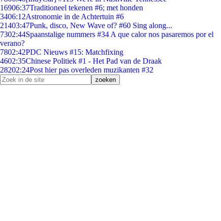
169
06:37
Traditioneel tekenen #6; met honden
34
06:12
Astronomie in de Achtertuin #6
214
03:47
Punk, disco, New Wave of? #60 Sing along...
73
02:44
Spaanstalige nummers #34 A que calor nos pasaremos por el
verano?
78
02:42
PDC Nieuws #15: Matchfixing
46
02:35
Chinese Politiek #1 - Het Pad van de Draak
282
02:24
Post hier pas overleden muzikanten #32