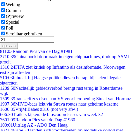
Weblog
Column
(P)review
Special
Poll
Scrollbar gebruiken
opslaan
8
11:03
Random Pics van de Dag #1981
27
10:39
China boekt doorbraak in eigen chipmachines, druk op ASML
groeit
13
10:24
FIFA ziet kritiek op Infantino als desinformatie, Noorwegen
eist zijn aftreden
5
10:03
Inbraak bij Haagse politie: dieven betrapt bij stelen illegale
sigaretten
12
09:50
Nachtelijk gebiedsverbod brengt rust terug in Rotterdamse
wijk
15
09:39
Iran stelt zes eisen aan VS voor heropening Straat van Hormuz
19
07:36
MIVD-baas lekt via Strava routes naar geheime kazerne
16
06:35
VrijMiBabes #316 (not very sfw!)
6
06:30
Trailers kijken: de bioscoopreleases van week 32
76
01:09
Random Pics van de Dag #1980
1
00:01
Uitslag AZ - ADO Den Haag
10
23:46
Hoe 30 landen zich voorbereiden op mogelijke oorlog met