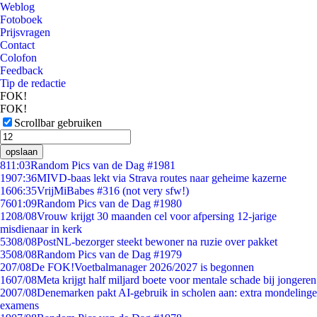
Weblog
Fotoboek
Prijsvragen
Contact
Colofon
Feedback
Tip de redactie
FOK!
FOK!
Scrollbar gebruiken
opslaan
8
11:03
Random Pics van de Dag #1981
19
07:36
MIVD-baas lekt via Strava routes naar geheime kazerne
16
06:35
VrijMiBabes #316 (not very sfw!)
76
01:09
Random Pics van de Dag #1980
12
08/08
Vrouw krijgt 30 maanden cel voor afpersing 12-jarige
misdienaar in kerk
53
08/08
PostNL-bezorger steekt bewoner na ruzie over pakket
35
08/08
Random Pics van de Dag #1979
2
07/08
De FOK!Voetbalmanager 2026/2027 is begonnen
16
07/08
Meta krijgt half miljard boete voor mentale schade bij jongeren
20
07/08
Denemarken pakt AI-gebruik in scholen aan: extra mondelinge
examens