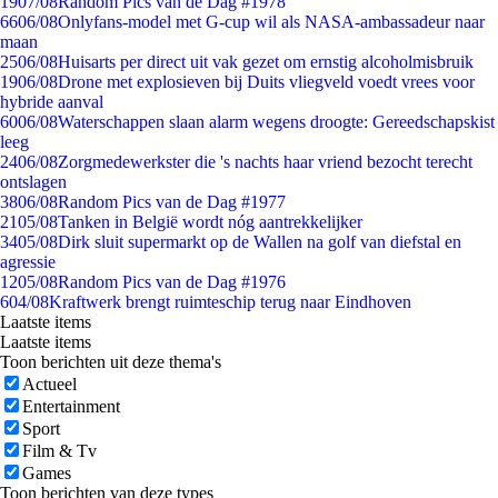
19
07/08
Random Pics van de Dag #1978
66
06/08
Onlyfans-model met G-cup wil als NASA-ambassadeur naar
maan
25
06/08
Huisarts per direct uit vak gezet om ernstig alcoholmisbruik
19
06/08
Drone met explosieven bij Duits vliegveld voedt vrees voor
hybride aanval
60
06/08
Waterschappen slaan alarm wegens droogte: Gereedschapskist
leeg
24
06/08
Zorgmedewerkster die 's nachts haar vriend bezocht terecht
ontslagen
38
06/08
Random Pics van de Dag #1977
21
05/08
Tanken in België wordt nóg aantrekkelijker
34
05/08
Dirk sluit supermarkt op de Wallen na golf van diefstal en
agressie
12
05/08
Random Pics van de Dag #1976
6
04/08
Kraftwerk brengt ruimteschip terug naar Eindhoven
Laatste items
Laatste items
Toon berichten uit deze thema's
Actueel
Entertainment
Sport
Film & Tv
Games
Toon berichten van deze types