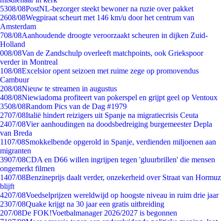
53
08/08
PostNL-bezorger steekt bewoner na ruzie over pakket
26
08/08
Wegpiraat scheurt met 146 km/u door het centrum van
Amsterdam
7
08/08
Aanhoudende droogte veroorzaakt scheuren in dijken Zuid-
Holland
0
08/08
Van de Zandschulp overleeft matchpoints, ook Griekspoor
verder in Montreal
1
08/08
Excelsior opent seizoen met ruime zege op promovendus
Cambuur
2
08/08
Nieuw te streamen in augustus
4
08/08
Niewiadoma profiteert van pokerspel en grijpt geel op Ventoux
35
08/08
Random Pics van de Dag #1979
27
07/08
Italië hindert reizigers uit Spanje na migratiecrisis Ceuta
24
07/08
Vier aanhoudingen na doodsbedreiging burgemeester Depla
van Breda
11
07/08
Smokkelbende opgerold in Spanje, verdienden miljoenen aan
migranten
39
07/08
CDA en D66 willen ingrijpen tegen 'gluurbrillen' die mensen
ongemerkt filmen
14
07/08
Benzineprijs daalt verder, onzekerheid over Straat van Hormuz
blijft
42
07/08
Voedselprijzen wereldwijd op hoogste niveau in ruim drie jaar
23
07/08
Quake krijgt na 30 jaar een gratis uitbreiding
2
07/08
De FOK!Voetbalmanager 2026/2027 is begonnen