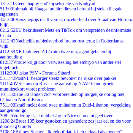
13
13:10
Geen 'happy end' bij seksdate via Kinky.nl
5
13:09
Inbraak bij Haagse politie: dieven betrapt bij stelen illegale
sigaretten
14
13:06
Benzineprijs daalt verder, onzekerheid over Straat van Hormuz
blijft
62
12:52
EU bekritiseert Meta en TikTok om verspreiden desinformatie
Ceuta
12
12:43
Nachtelijk gebiedsverbod brengt rust terug in Rotterdamse
wijk
41
12:39
XR blokkeert A12 ruim twee uur, agent gebeten bij
aanhouding
8
12:37
Vrouw krijgt door verwisseling het embryo van ander stel
ingebracht
11
12:30
Uitslag PSV - Fortuna Sittard
53
11:42
PostNL-bezorger steekt bewoner na ruzie over pakket
51
11:40
VS: kans op Russische aanval op NAVO-land groeit,
munitietekort wordt probleem
10
11:30
Hoe 30 landen zich voorbereiden op mogelijke oorlog met
China en Noord-Korea
75
11:03
Israël meldt dood twee militairen in Zuid-Libanon, vergelding
aangekondigd
3
08:25
Vollering slaat dubbelslag in Nice en neemt geel over
12
08:24
Broer 135 keer gestoken en gesneden: zes jaar cel en tbs voor
doodslag Gouda
31
08:18
Britney Spears: "Ik geloof dat ik heb gefaald als moeder"