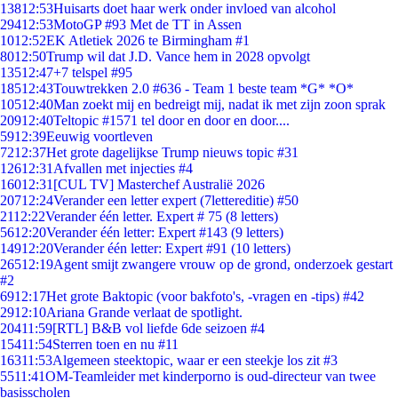
138
12:53
Huisarts doet haar werk onder invloed van alcohol
294
12:53
MotoGP #93 Met de TT in Assen
10
12:52
EK Atletiek 2026 te Birmingham #1
80
12:50
Trump wil dat J.D. Vance hem in 2028 opvolgt
135
12:47
+7 telspel #95
185
12:43
Touwtrekken 2.0 #636 - Team 1 beste team *G* *O*
105
12:40
Man zoekt mij en bedreigt mij, nadat ik met zijn zoon sprak
209
12:40
Teltopic #1571 tel door en door en door....
59
12:39
Eeuwig voortleven
72
12:37
Het grote dagelijkse Trump nieuws topic #31
126
12:31
Afvallen met injecties #4
160
12:31
[CUL TV] Masterchef Australië 2026
207
12:24
Verander een letter expert (7lettereditie) #50
21
12:22
Verander één letter. Expert # 75 (8 letters)
56
12:20
Verander één letter: Expert #143 (9 letters)
149
12:20
Verander één letter: Expert #91 (10 letters)
265
12:19
Agent smijt zwangere vrouw op de grond, onderzoek gestart
#2
69
12:17
Het grote Baktopic (voor bakfoto's, -vragen en -tips) #42
29
12:10
Ariana Grande verlaat de spotlight.
204
11:59
[RTL] B&B vol liefde 6de seizoen #4
154
11:54
Sterren toen en nu #11
163
11:53
Algemeen steektopic, waar er een steekje los zit #3
55
11:41
OM-Teamleider met kinderporno is oud-directeur van twee
basisscholen