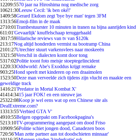
122
09:55
70 jaar na Hiroshima nog medische zorg
106
21:30
Leeuw Cecil: 'ik ben oké!'
14
09:58
Gerard Ekdom zegt 'bye bye man' tegen 3FM
13
13:56
Emoji-film in de maak
27
10:01
Trambestuurster 10 minuten in tranen na bijna aanrijden kind
6
11:01
'Gevaarlijk' knuffelschaap teruggehaald
30
17:59
Hilarische reviews van tv van $120k
2
13:17
Nog altijd honderden vermist na bootramp China
21
01:27
Utrechter stuurt varkensvlees naar moskeeën
33
21:50
Verschil in dialecten komt door tong
53
17:02
Politie toont foto meisje stoeptegelincident
12
20:33
Oddworld: Abe's Exoddus krijgt remake
9
03:25
Hond speelt met kinderen op een draaimolen
15
23:50
Deze man verveelde zich tijdens zijn vlucht en maakte een
geweldige track
14
16:21
'Predator in Mortal Kombat X'
414
14:34
15 jaar FOK! en een nieuwe jas
253
22:08
Koop je wel eens wat op een Chinese site als
DealExtreme.com?
133
13:55
'Verbied GTA V'
49
10:55
Belgen opgepakt om Facebookpagina's
52
13:10
TV-programmering aangepast om dood Friso
109
09:56
Politie schiet jongen dood, Canadezen boos
7
20:56
'Man zette partner aan tot doodschieten minnaar'
101
16:35
Mannen vinden 'kinderkutje' ruk