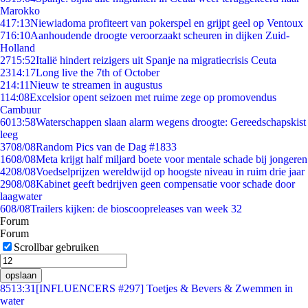
Marokko
4
17:13
Niewiadoma profiteert van pokerspel en grijpt geel op Ventoux
7
16:10
Aanhoudende droogte veroorzaakt scheuren in dijken Zuid-
Holland
27
15:52
Italië hindert reizigers uit Spanje na migratiecrisis Ceuta
23
14:17
Long live the 7th of October
2
14:11
Nieuw te streamen in augustus
1
14:08
Excelsior opent seizoen met ruime zege op promovendus
Cambuur
60
13:58
Waterschappen slaan alarm wegens droogte: Gereedschapskist
leeg
37
08/08
Random Pics van de Dag #1833
16
08/08
Meta krijgt half miljard boete voor mentale schade bij jongeren
42
08/08
Voedselprijzen wereldwijd op hoogste niveau in ruim drie jaar
29
08/08
Kabinet geeft bedrijven geen compensatie voor schade door
laagwater
6
08/08
Trailers kijken: de bioscoopreleases van week 32
Forum
Forum
Scrollbar gebruiken
opslaan
85
13:31
[INFLUENCERS #297] Toetjes & Bevers & Zwemmen in
water