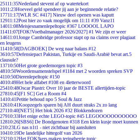
251
11:35
Nederland stevent af op watertekort
10
11:23
Hoeveel geld spendeer jij aan je beginnende relatie?
177
11:17
[WLR SC #417] Nieuw deel openen was kaputt
129
11:12
Post hier zo vaak mogelijk om 11:11 #39 Vanz11
140
11:08
Meisjesnamenlepeltopic #367 LOOOOL LAPO
114
11:07
[FOK!Voetbalmanager 2026/2027] #1 We zijn er weer
146
11:01
Jonge Cambridge professor stapt op na claims over plagiaat
en leugens
114
10:58
[DAGBOEK] De weg naar balans #12
36
10:57
Defensiepact Pakistan, Turkije en Saudi-Arabië bevat art.5
clausule?
137
10:50
Het grote goedemorgen topic #3
48
10:50
Woordensamenstelspel #1184 met 2 woorden spreken SVP
41
10:50
Dierenlepeltopic #150
40
10:49
Het hele alfabet #108 en 4letterwoord
254
10:48
Oscar Piastri: Over 10 jaar de BESTE allertijden-topic
278
10:45
[F1 SC] Get a Room #4
14
10:41
Petitie behoud npo 5 Soul & Jazz
126
10:41
Koopzegels sparen bij AH duurt straks 2x zo lang
271
10:40
[NET5] Het blok 2026 #32 Blokkendozen
279
10:33
Het enige echte LEGO-topic #45 LEGOOOOOOOOOOO
128
10:26
[SBS6] De Bondgenoten #318 Een klein kusje moet kunnen
2
10:23
LG nas n1t1 - niet zichtbaar bij aansluiten
104
10:19
De landelijke hittegolf van 2026
232
10:12
Het FOK!kers maken teringherrie topic