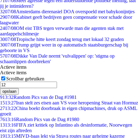
71
07/08
Meer agressie tegen een andersluidende politieke mening, laat
jij je intimideren?
32
07/08
Amsterdams dierenasiel DOA overspoeld met babykonijntjes
29
07/08
Kabinet geeft bedrijven geen compensatie voor schade door
laagwater
24
07/08
OM eist TBS tegen verwarde man die agenten stak met
aardappelschilmesje
30
07/08
Tropische hitte keert zondag terug met lokaal 32 graden
30
07/08
Trump grijpt weer in op automatisch staatsburgerschap bij
geboorte in VS
57
07/08
Dikke Van Dale neemt 'vulvalippen' op: 'stigma op
schaamlippen doorbreken'
Actieve items
Actieve items
Scrollbar gebruiken
opslaan
9
13:32
Random Pics van de Dag #1981
15
13:27
Iran stelt zes eisen aan VS voor heropening Straat van Hormuz
27
13:22
China boekt doorbraak in eigen chipmachines, druk op ASML
groeit
76
13:16
Random Pics van de Dag #1980
13
13:16
FIFA ziet kritiek op Infantino als desinformatie, Noorwegen
eist zijn aftreden
19
13:15
MIVD-baas lekt via Strava routes naar geheime kazerne