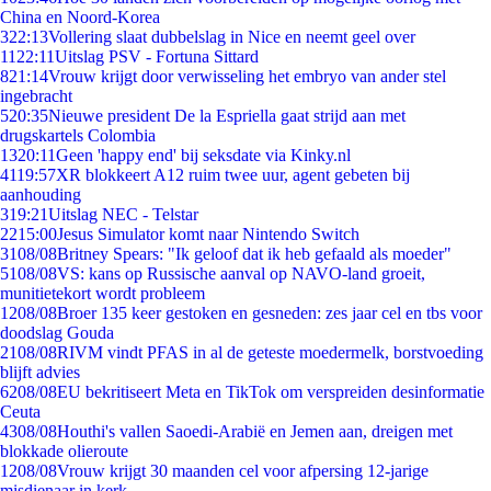
China en Noord-Korea
3
22:13
Vollering slaat dubbelslag in Nice en neemt geel over
11
22:11
Uitslag PSV - Fortuna Sittard
8
21:14
Vrouw krijgt door verwisseling het embryo van ander stel
ingebracht
5
20:35
Nieuwe president De la Espriella gaat strijd aan met
drugskartels Colombia
13
20:11
Geen 'happy end' bij seksdate via Kinky.nl
41
19:57
XR blokkeert A12 ruim twee uur, agent gebeten bij
aanhouding
3
19:21
Uitslag NEC - Telstar
22
15:00
Jesus Simulator komt naar Nintendo Switch
31
08/08
Britney Spears: "Ik geloof dat ik heb gefaald als moeder"
51
08/08
VS: kans op Russische aanval op NAVO-land groeit,
munitietekort wordt probleem
12
08/08
Broer 135 keer gestoken en gesneden: zes jaar cel en tbs voor
doodslag Gouda
21
08/08
RIVM vindt PFAS in al de geteste moedermelk, borstvoeding
blijft advies
62
08/08
EU bekritiseert Meta en TikTok om verspreiden desinformatie
Ceuta
43
08/08
Houthi's vallen Saoedi-Arabië en Jemen aan, dreigen met
blokkade olieroute
12
08/08
Vrouw krijgt 30 maanden cel voor afpersing 12-jarige
misdienaar in kerk