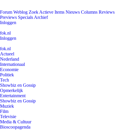
Forum
Weblog
Zoek
Actieve Items
Nieuws
Columns
Reviews
Previews
Specials
Archief
Inloggen
fok.nl
Inloggen
fok.nl
Actueel
Nederland
Internationaal
Economie
Politiek
Tech
Showbiz en Gossip
Opmerkelijk
Entertainment
Showbiz en Gossip
Muziek
Film
Televisie
Media & Cultuur
Bioscoopagenda