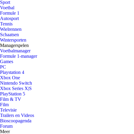
Sport
Voetbal
Formule 1
Autosport
Tennis
Wielrennen
Schaatsen
Wintersporten
Managerspelen
Voetbalmanager
Formule 1-manager
Games
PC
Playstation 4
Xbox One
Nintendo Switch
Xbox Series X|S
PlayStation 5
Film & TV
Film
Televisie
Trailers en Videos
Bioscoopagenda
Forum
Meer