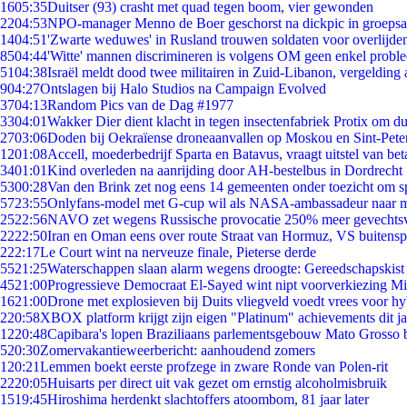
16
05:35
Duitser (93) crasht met quad tegen boom, vier gewonden
22
04:53
NPO-manager Menno de Boer geschorst na dickpic in groeps
14
04:51
'Zwarte weduwes' in Rusland trouwen soldaten voor overlijden
85
04:44
'Witte' mannen discrimineren is volgens OM geen enkel probl
51
04:38
Israël meldt dood twee militairen in Zuid-Libanon, vergeldin
9
04:27
Ontslagen bij Halo Studios na Campaign Evolved
37
04:13
Random Pics van de Dag #1977
33
04:01
Wakker Dier dient klacht in tegen insectenfabriek Protix om 
27
03:06
Doden bij Oekraïense droneaanvallen op Moskou en Sint-Pete
12
01:08
Accell, moederbedrijf Sparta en Batavus, vraagt uitstel van bet
34
01:01
Kind overleden na aanrijding door AH-bestelbus in Dordrecht
53
00:28
Van den Brink zet nog eens 14 gemeenten onder toezicht om s
57
23:55
Onlyfans-model met G-cup wil als NASA-ambassadeur naar 
25
22:56
NAVO zet wegens Russische provocatie 250% meer gevechtsvl
22
22:50
Iran en Oman eens over route Straat van Hormuz, VS buitensp
2
22:17
Le Court wint na nerveuze finale, Pieterse derde
55
21:25
Waterschappen slaan alarm wegens droogte: Gereedschapskist
45
21:00
Progressieve Democraat El-Sayed wint nipt voorverkiezing M
16
21:00
Drone met explosieven bij Duits vliegveld voedt vrees voor hy
2
20:58
XBOX platform krijgt zijn eigen "Platinum" achievements dit ja
12
20:48
Capibara's lopen Braziliaans parlementsgebouw Mato Grosso 
5
20:30
Zomervakantieweerbericht: aanhoudend zomers
1
20:21
Lemmen boekt eerste profzege in zware Ronde van Polen-rit
22
20:05
Huisarts per direct uit vak gezet om ernstig alcoholmisbruik
15
19:45
Hiroshima herdenkt slachtoffers atoombom, 81 jaar later