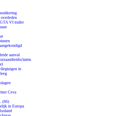
suitkering
d overleden
 GTA VI trailer
maan
ar
binnen
g aangekondigd
bride aanval
duurzaamheidsclaims
el
iegtuigen in
 leeg
tslagen
rtner Ceva
. (66)
lijk in Europa
Rusland
ichigan