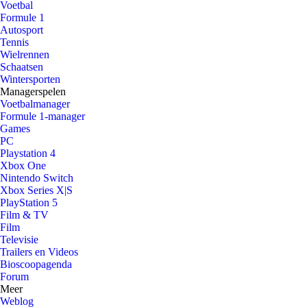
Voetbal
Formule 1
Autosport
Tennis
Wielrennen
Schaatsen
Wintersporten
Managerspelen
Voetbalmanager
Formule 1-manager
Games
PC
Playstation 4
Xbox One
Nintendo Switch
Xbox Series X|S
PlayStation 5
Film & TV
Film
Televisie
Trailers en Videos
Bioscoopagenda
Forum
Meer
Weblog