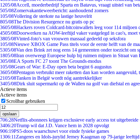
12
05/08
Accell, moederbedrijf Sparta en Batavus, vraagt uitstel van bet
5
05/08
Zomervakantieweerbericht: aanhoudend zomers
1
05/08
Vollering de sterkste na lastige heuvelrit
8
05/08
The Division Resurgence nu gratis op pc
36
05/08
Hackers roven Coldcard-bitcoinwallets leeg voor 114 miljoen d
45
05/08
Doorwerken na AOW-leeftijd vaker vastgelegd in cao's, moet
38
05/08
Vinted-foto's van vrouwen massaal gedeeld op seksfora
1
05/08
Nieuwe XBOX Game Pass titels voor de eerste helft van de ma
53
05/08
Van den Brink zet nog eens 14 gemeenten onder toezicht om s
18
05/08
Iran overweegt Europese hulp bij ruimen mijnen in Straat va
3
05/08
EA Sports FC 27 toont The Grounds-modus
1
05/08
Gears of War: E-Day open beta begint 6 augustus
36
05/08
Pentagon verbruikt meer raketten dan kan worden aangevuld, t
21
05/08
Tanken in België wordt nóg aantrekkelijker
34
05/08
Dirk sluit supermarkt op de Wallen na golf van diefstal en agre
Actieve items
Actieve items
Scrollbar gebruiken
opslaan
7
06:28
Netflix-abonnees krijgen exclusieve early access tot uitgebreide
34
06:20
Trump wil dat J.D. Vance hem in 2028 opvolgt
9
06:19
PS5-doos waarschuwt voor einde fysieke games
13
06:11
Zangeres en Idols-jurylid Jerney Kaagman op 79-jarige leeftijd