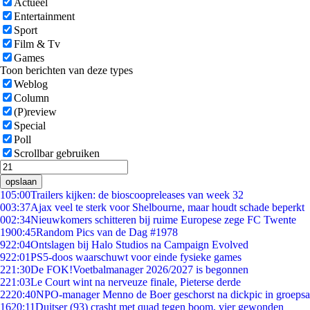
Actueel
Entertainment
Sport
Film & Tv
Games
Toon berichten van deze types
Weblog
Column
(P)review
Special
Poll
Scrollbar gebruiken
opslaan
1
05:00
Trailers kijken: de bioscoopreleases van week 32
0
03:37
Ajax veel te sterk voor Shelbourne, maar houdt schade beperkt
0
02:34
Nieuwkomers schitteren bij ruime Europese zege FC Twente
19
00:45
Random Pics van de Dag #1978
9
22:04
Ontslagen bij Halo Studios na Campaign Evolved
9
22:01
PS5-doos waarschuwt voor einde fysieke games
2
21:30
De FOK!Voetbalmanager 2026/2027 is begonnen
2
21:03
Le Court wint na nerveuze finale, Pieterse derde
22
20:40
NPO-manager Menno de Boer geschorst na dickpic in groeps
16
20:11
Duitser (93) crasht met quad tegen boom, vier gewonden