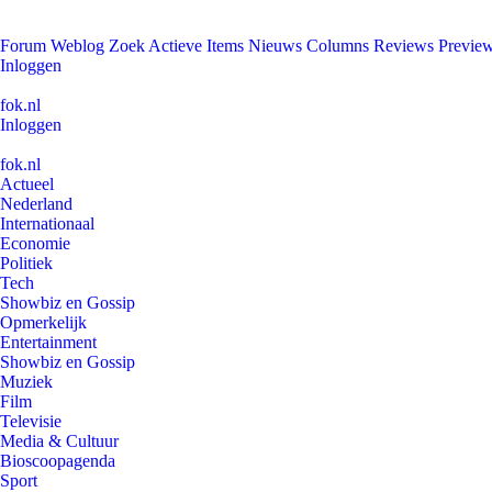
Forum
Weblog
Zoek
Actieve Items
Nieuws
Columns
Reviews
Previe
Inloggen
fok.nl
Inloggen
fok.nl
Actueel
Nederland
Internationaal
Economie
Politiek
Tech
Showbiz en Gossip
Opmerkelijk
Entertainment
Showbiz en Gossip
Muziek
Film
Televisie
Media & Cultuur
Bioscoopagenda
Sport