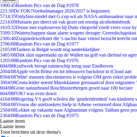
19
00:45
Random Pics van de Dag #1978
2
21:30
De FOK!Voetbalmanager 2026/2027 is begonnen
57
14:35
Onlyfans-model met G-cup wil als NASA-ambassadeur naar 
22
14:09
Huisarts per direct uit vak gezet om ernstig alcoholmisbruik
16
10:32
Drone met explosieven bij Duits vliegveld voedt vrees voor hy
55
09:33
Waterschappen slaan alarm wegens droogte: Gereedschapskist
23
06:40
Zorgmedewerkster die 's nachts haar vriend bezocht terecht on
37
06/08
Random Pics van de Dag #1977
21
05/08
Tanken in België wordt nóg aantrekkelijker
34
05/08
Dirk sluit supermarkt op de Wallen na golf van diefstal en agre
12
05/08
Random Pics van de Dag #1976
6
04/08
Kraftwerk brengt ruimteschip terug naar Eindhoven
20
04/08
Apple vecht Britse eis tot inbouwen backdoor in iCloud aan
85
04/08
'Witte' mannen discrimineren is volgens OM geen enkel probl
30
04/08
Ceuta-leider noemt Marokkaanse grensaanval door migranten 
6
04/08
Grote natuurbrand Boschhuizerbergen groeit naar 100 hectare
6
04/08
FOK! was even down
41
04/08
Regering VS geeft scholen die 'genderidentiteit' van kinderen
59
04/08
Vrouw die asielzoekers hielp in Athene vermoord door Afghaa
25
04/08
Lekker op vakantie naar Afghanistan volgens Taliban geen pr
23
04/08
Random Pics van de Dag #1975
Laatste items
Laatste items
Toon berichten uit deze thema's