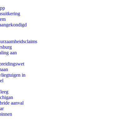
app
suitkering
eem
g aangekondigd
duurzaamheidsclaims
rsburg
aling aan
preidingswet
maan
iegtuigen in
el
 leeg
ichigan
bride aanval
ar
binnen