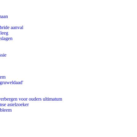
maan
bride aanval
 leeg
tslagen
ssie
eem
'gruweldaad'
 verbergen voor ouders ultimatum
nse asielzoeker
obleem