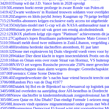
34
20:03
Trump wil dat J.D. Vance hem in 2028 opvolgt
1
19:50
Lemmen boekt eerste profzege in zware Ronde van Polen-rit
14
19:42
'Zwarte weduwes' in Rusland trouwen soldaten voor overlijden
13
18:20
Zangeres en Idols-jurylid Jerney Kaagman op 79-jarige leeftij
7
15:21
Netflix-abonnees krijgen exclusieve early access tot uitgebreide
57
14:35
Onlyfans-model met G-cup wil als NASA-ambassadeur naar 
22
14:09
Huisarts per direct uit vak gezet om ernstig alcoholmisbruik
2
12:12
XBOX platform krijgt zijn eigen "Platinum" achievements dit ja
12
11:27
Capibara's lopen Braziliaans parlementsgebouw Mato Grosso 
51
10:59
Israël meldt dood twee militairen in Zuid-Libanon, vergeldin
15
10:48
Hiroshima herdenkt slachtoffers atoombom, 81 jaar later
16
10:32
Drone met explosieven bij Duits vliegveld voedt vrees voor hy
33
10:28
Wakker Dier dient klacht in tegen insectenfabriek Protix om 
22
10:16
Iran en Oman eens over route Straat van Hormuz, VS buitensp
25
10:08
NAVO zet wegens Russische provocatie 250% meer gevechtsvl
55
09:33
Waterschappen slaan alarm wegens droogte: Gereedschapskist
1
07:00
Forensics: Crime Scene Detective
23
06:40
Zorgmedewerkster die 's nachts haar vriend bezocht terecht on
37
06/08
Random Pics van de Dag #1977
18
05/08
Datalek bij Bol en de Bijenkorf na cyberaanval op logistiek pa
34
05/08
Kind overleden na aanrijding door AH-bestelbus in Dordrecht
6
05/08
Nieuw slachtoffer in kindermisbruikzaak zorgprofessional Jan B
3
05/08
Geen Qatar en Abu Dhabi? Dan eindigt Formule 1-seizoen moge
5
05/08
Litouwen vindt opnieuw migrantentunnel onder grens met Wit-
45
05/08
Progressieve Democraat El-Sayed wint nipt voorverkiezing M