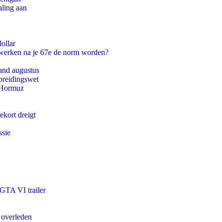
aling aan
ollar
 werken na je 67e de norm worden?
and augustus
preidingswet
n Hormuz
ekort dreigt
ssie
 GTA VI trailer
 overleden