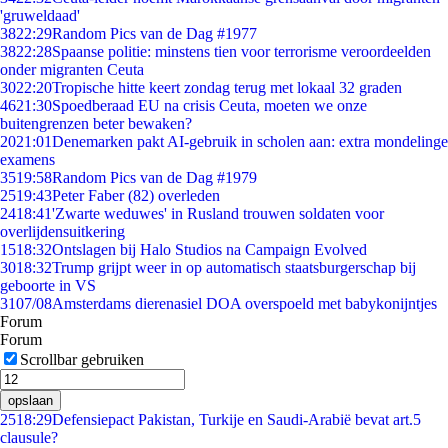
'gruweldaad'
38
22:29
Random Pics van de Dag #1977
38
22:28
Spaanse politie: minstens tien voor terrorisme veroordeelden
onder migranten Ceuta
30
22:20
Tropische hitte keert zondag terug met lokaal 32 graden
46
21:30
Spoedberaad EU na crisis Ceuta, moeten we onze
buitengrenzen beter bewaken?
20
21:01
Denemarken pakt AI-gebruik in scholen aan: extra mondelinge
examens
35
19:58
Random Pics van de Dag #1979
25
19:43
Peter Faber (82) overleden
24
18:41
'Zwarte weduwes' in Rusland trouwen soldaten voor
overlijdensuitkering
15
18:32
Ontslagen bij Halo Studios na Campaign Evolved
30
18:32
Trump grijpt weer in op automatisch staatsburgerschap bij
geboorte in VS
31
07/08
Amsterdams dierenasiel DOA overspoeld met babykonijntjes
Forum
Forum
Scrollbar gebruiken
opslaan
25
18:29
Defensiepact Pakistan, Turkije en Saudi-Arabië bevat art.5
clausule?