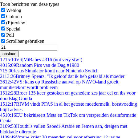
Toon berichten van deze types
Weblog
Column
(P)review
Special
Poll
Scrollbar gebruiken
opslaan
12
15:10
VrijMiBabes #316 (not very sfw!)
40
15:09
Random Pics van de Dag #1980
7
15:00
Jesus Simulator komt naar Nintendo Switch
21
13:26
Britney Spears: "Ik geloof dat ik heb gefaald als moeder"
36
12:42
VS: kans op Russische aanval op NAVO-land groeit,
munitietekort wordt probleem
15
12:28
Broer 135 keer gestoken en gesneden: zes jaar cel en tbs voor
doodslag Gouda
15
12:17
RIVM vindt PFAS in al het geteste moedermelk, borstvoeding
blijft advies
45
10:16
EU bekritiseert Meta en TikTok om verspreiden desinformatie
Ceuta
31
09:53
Houthi's vallen Saoedi-Arabië en Jemen aan, dreigen met
blokkade olieroute
11
09:49
Vrouw krijgt 30 maanden cel voor afpersing 12-jarige