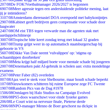
2
07/08
De FOK!Voetbalmanager 2026/2027 is begonnen
69
07/08
Meer agressie tegen een andersluidende politieke mening, laat
jij je intimideren?
31
07/08
Amsterdams dierenasiel DOA overspoeld met babykonijntjes
29
07/08
Kabinet geeft bedrijven geen compensatie voor schade door
laagwater
24
07/08
OM eist TBS tegen verwarde man die agenten stak met
aardappelschilmesje
30
07/08
Tropische hitte keert zondag terug met lokaal 32 graden
30
07/08
Trump grijpt weer in op automatisch staatsburgerschap bij
geboorte in VS
56
07/08
Dikke Van Dale neemt 'vulvalippen' op: 'stigma op
schaamlippen doorbreken'
16
07/08
Meta krijgt half miljard boete voor mentale schade bij jongeren
20
07/08
Denemarken pakt AI-gebruik in scholen aan: extra mondelinge
examens
25
07/08
Peter Faber (82) overleden
0
07/08
Ajax veel te sterk voor Shelbourne, maar houdt schade beperkt
1
07/08
Nieuwkomers schitteren bij ruime Europese zege FC Twente
19
07/08
Random Pics van de Dag #1978
15
06/08
Ontslagen bij Halo Studios na Campaign Evolved
19
06/08
PS5-doos waarschuwt voor einde fysieke games
2
06/08
Le Court wint na nerveuze finale, Pieterse derde
29
06/08
NPO-manager Menno de Boer geschorst na dickpic in