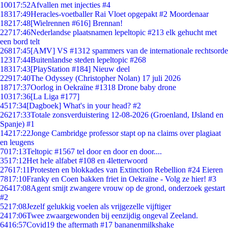
100
17:52
Afvallen met injecties #4
183
17:49
Heracles-voetballer Rai Vloet opgepakt #2 Moordenaar
182
17:48
[Wielrennen #616] Brennan!
227
17:46
Nederlandse plaatsnamen lepeltopic #213 elk gehucht met
een bord telt
268
17:45
[AMV] VS #1312 spammers van de internationale rechtsorde
123
17:44
Buitenlandse steden lepeltopic #268
183
17:43
[PlayStation #184] Nieuw deel
229
17:40
The Odyssey (Christopher Nolan) 17 juli 2026
187
17:37
Oorlog in Oekraïne #1318 Drone baby drone
103
17:36
[La Liga #177]
45
17:34
[Dagboek] What's in your head? #2
262
17:33
Totale zonsverduistering 12-08-2026 (Groenland, IJsland en
Spanje) #1
142
17:22
Jonge Cambridge professor stapt op na claims over plagiaat
en leugens
70
17:13
Teltopic #1567 tel door en door en door....
35
17:12
Het hele alfabet #108 en 4letterwoord
276
17:11
Protesten en blokkades van Extinction Rebellion #24 Eieren
78
17:10
Franky en Coen bakken friet in Oekraïne - Volg ze hier! #3
264
17:08
Agent smijt zwangere vrouw op de grond, onderzoek gestart
#2
52
17:08
Jezelf gelukkig voelen als vrijgezelle vijftiger
24
17:06
Twee zwaargewonden bij eenzijdig ongeval Zeeland.
64
16:57
Covid19 the aftermath #17 bananenmilkshake