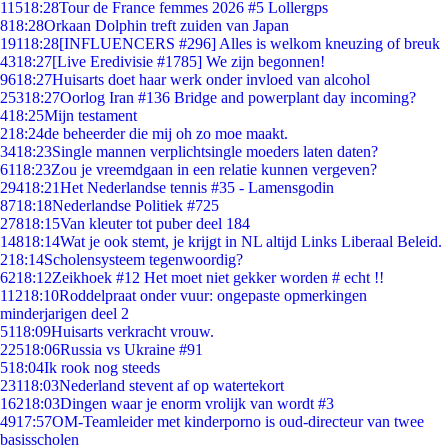
115
18:28
Tour de France femmes 2026 #5 Lollergps
8
18:28
Orkaan Dolphin treft zuiden van Japan
191
18:28
[INFLUENCERS #296] Alles is welkom kneuzing of breuk
43
18:27
[Live Eredivisie #1785] We zijn begonnen!
96
18:27
Huisarts doet haar werk onder invloed van alcohol
253
18:27
Oorlog Iran #136 Bridge and powerplant day incoming?
4
18:25
Mijn testament
2
18:24
de beheerder die mij oh zo moe maakt.
34
18:23
Single mannen verplichtsingle moeders laten daten?
61
18:23
Zou je vreemdgaan in een relatie kunnen vergeven?
294
18:21
Het Nederlandse tennis #35 - Lamensgodin
87
18:18
Nederlandse Politiek #725
278
18:15
Van kleuter tot puber deel 184
148
18:14
Wat je ook stemt, je krijgt in NL altijd Links Liberaal Beleid.
2
18:14
Scholensysteem tegenwoordig?
62
18:12
Zeikhoek #12 Het moet niet gekker worden # echt !!
112
18:10
Roddelpraat onder vuur: ongepaste opmerkingen
minderjarigen deel 2
51
18:09
Huisarts verkracht vrouw.
225
18:06
Russia vs Ukraine #91
5
18:04
Ik rook nog steeds
231
18:03
Nederland stevent af op watertekort
162
18:03
Dingen waar je enorm vrolijk van wordt #3
49
17:57
OM-Teamleider met kinderporno is oud-directeur van twee
basisscholen