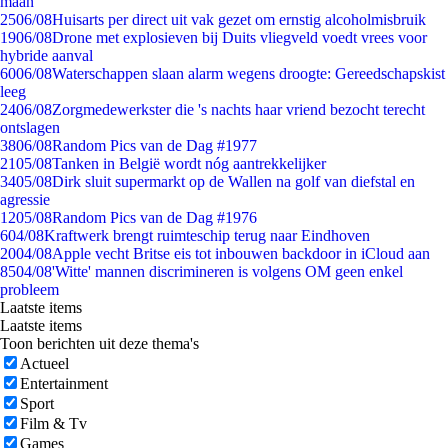
maan
25
06/08
Huisarts per direct uit vak gezet om ernstig alcoholmisbruik
19
06/08
Drone met explosieven bij Duits vliegveld voedt vrees voor
hybride aanval
60
06/08
Waterschappen slaan alarm wegens droogte: Gereedschapskist
leeg
24
06/08
Zorgmedewerkster die 's nachts haar vriend bezocht terecht
ontslagen
38
06/08
Random Pics van de Dag #1977
21
05/08
Tanken in België wordt nóg aantrekkelijker
34
05/08
Dirk sluit supermarkt op de Wallen na golf van diefstal en
agressie
12
05/08
Random Pics van de Dag #1976
6
04/08
Kraftwerk brengt ruimteschip terug naar Eindhoven
20
04/08
Apple vecht Britse eis tot inbouwen backdoor in iCloud aan
85
04/08
'Witte' mannen discrimineren is volgens OM geen enkel
probleem
Laatste items
Laatste items
Toon berichten uit deze thema's
Actueel
Entertainment
Sport
Film & Tv
Games