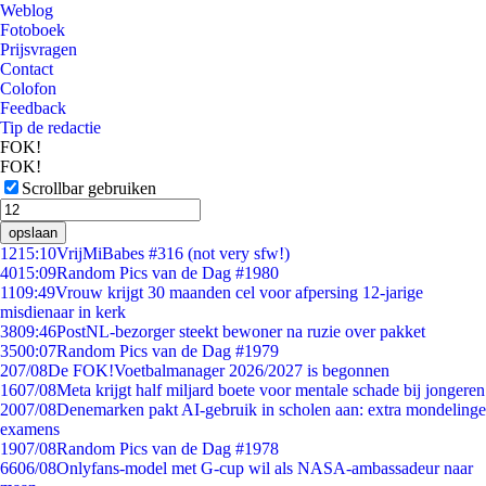
Weblog
Fotoboek
Prijsvragen
Contact
Colofon
Feedback
Tip de redactie
FOK!
FOK!
Scrollbar gebruiken
opslaan
12
15:10
VrijMiBabes #316 (not very sfw!)
40
15:09
Random Pics van de Dag #1980
11
09:49
Vrouw krijgt 30 maanden cel voor afpersing 12-jarige
misdienaar in kerk
38
09:46
PostNL-bezorger steekt bewoner na ruzie over pakket
35
00:07
Random Pics van de Dag #1979
2
07/08
De FOK!Voetbalmanager 2026/2027 is begonnen
16
07/08
Meta krijgt half miljard boete voor mentale schade bij jongeren
20
07/08
Denemarken pakt AI-gebruik in scholen aan: extra mondelinge
examens
19
07/08
Random Pics van de Dag #1978
66
06/08
Onlyfans-model met G-cup wil als NASA-ambassadeur naar