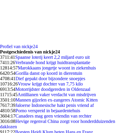
Profiel van nickje24
Postgeschiedenis van nickje24
37
11:41
Spaanse loterij keert 2,2 miljard euro uit
74
11:26
Verbrande hond krijgt huidtransplantatie
128
14:57
Marokkaans jongetje woont in ziekenhuis
64
20:54
Gorilla danst op koord in dierentuin
47
08:41
Dief gepakt door bijzondere snoepjes
107
16:26
Vrouw krijgt dochter van 7,75 kilo
69
13:54
Motorrijdster doodgereden in Oldenzaal
117
15:45
Antillianen vaker verdacht van misdrijven
35
01:10
Mannen gijzelen ex-zangeres Atomic Kitten
76
17:39
Jaloerse Indonesische hakt penis vriend af
48
10:58
Porno verspreid in bejaardentehuis
36
04:17
Canadees mag geen vriendin van rechter
30
16:08
Hevige regenval China zorgt voor honderdduizenden
daklozen
91
17:22
Borsten Heidi Klum heten Hans en Franz