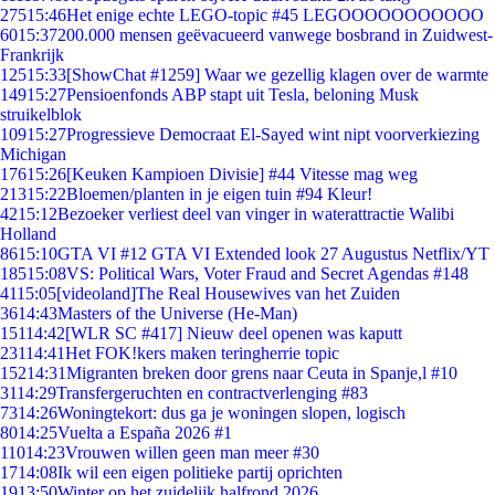
275
15:46
Het enige echte LEGO-topic #45 LEGOOOOOOOOOOO
60
15:37
200.000 mensen geëvacueerd vanwege bosbrand in Zuidwest-
Frankrijk
125
15:33
[ShowChat #1259] Waar we gezellig klagen over de warmte
149
15:27
Pensioenfonds ABP stapt uit Tesla, beloning Musk
struikelblok
109
15:27
Progressieve Democraat El-Sayed wint nipt voorverkiezing
Michigan
176
15:26
[Keuken Kampioen Divisie] #44 Vitesse mag weg
213
15:22
Bloemen/planten in je eigen tuin #94 Kleur!
42
15:12
Bezoeker verliest deel van vinger in waterattractie Walibi
Holland
86
15:10
GTA VI #12 GTA VI Extended look 27 Augustus Netflix/YT
185
15:08
VS: Political Wars, Voter Fraud and Secret Agendas #148
41
15:05
[videoland]The Real Housewives van het Zuiden
36
14:43
Masters of the Universe (He-Man)
151
14:42
[WLR SC #417] Nieuw deel openen was kaputt
231
14:41
Het FOK!kers maken teringherrie topic
152
14:31
Migranten breken door grens naar Ceuta in Spanje,l #10
31
14:29
Transfergeruchten en contractverlenging #83
73
14:26
Woningtekort: dus ga je woningen slopen, logisch
80
14:25
Vuelta a España 2026 #1
110
14:23
Vrouwen willen geen man meer #30
17
14:08
Ik wil een eigen politieke partij oprichten
19
13:50
Winter op het zuidelijk halfrond 2026