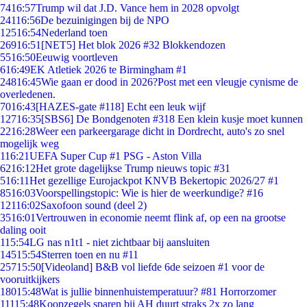
74
16:57
Trump wil dat J.D. Vance hem in 2028 opvolgt
241
16:56
De bezuinigingen bij de NPO
125
16:54
Nederland toen
269
16:51
[NET5] Het blok 2026 #32 Blokkendozen
55
16:50
Eeuwig voortleven
6
16:49
EK Atletiek 2026 te Birmingham #1
248
16:45
Wie gaan er dood in 2026?Post met een vleugje cynisme de
overledenen.
70
16:43
[HAZES-gate #118] Echt een leuk wijf
127
16:35
[SBS6] De Bondgenoten #318 Een klein kusje moet kunnen
22
16:28
Weer een parkeergarage dicht in Dordrecht, auto's zo snel
mogelijk weg
1
16:21
UEFA Super Cup #1 PSG - Aston Villa
62
16:12
Het grote dagelijkse Trump nieuws topic #31
5
16:11
Het gezellige Eurojackpot KNVB Bekertopic 2026/27 #1
85
16:03
Voorspellingstopic: Wie is hier de weerkundige? #16
121
16:02
Saxofoon sound (deel 2)
35
16:01
Vertrouwen in economie neemt flink af, op een na grootse
daling ooit
1
15:54
LG nas n1t1 - niet zichtbaar bij aansluiten
145
15:54
Sterren toen en nu #11
257
15:50
[Videoland] B&B vol liefde 6de seizoen #1 voor de
vooruitkijkers
180
15:48
Wat is jullie binnenhuistemperatuur? #81 Horrorzomer
111
15:48
Koopzegels sparen bij AH duurt straks 2x zo lang