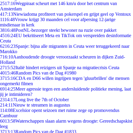
25
17:16
Wegpiraat scheurt met 146 km/u door het centrum van
Amsterdam
4
17:13
Niewiadoma profiteert van pokerspel en grijpt geel op Ventoux
11
16:48
Vrouw krijgt 30 maanden cel voor afpersing 12-jarige
misdienaar in kerk
38
16:48
PostNL-bezorger steekt bewoner na ruzie over pakket
45
16:24
EU bekritiseert Meta en TikTok om verspreiden desinformatie
Ceuta
62
16:23
Spanje: bijna alle migranten in Ceuta weer teruggekeerd naar
Marokko
7
16:10
Aanhoudende droogte veroorzaakt scheuren in dijken Zuid-
Holland
27
15:52
Italië hindert reizigers uit Spanje na migratiecrisis Ceuta
40
15:46
Random Pics van de Dag #1980
37
15:16
CDA en D66 willen ingrijpen tegen 'gluurbrillen' die mensen
ongemerkt filmen
69
14:25
Meer agressie tegen een andersluidende politieke mening, laat
jij je intimideren?
23
14:17
Long live the 7th of October
2
14:11
Nieuw te streamen in augustus
1
14:08
Excelsior opent seizoen met ruime zege op promovendus
Cambuur
60
13:58
Waterschappen slaan alarm wegens droogte: Gereedschapskist
leeg
37
13:13
Random Pics van de Dag #1833