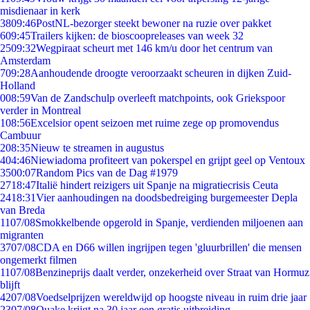
misdienaar in kerk
38
09:46
PostNL-bezorger steekt bewoner na ruzie over pakket
6
09:45
Trailers kijken: de bioscoopreleases van week 32
25
09:32
Wegpiraat scheurt met 146 km/u door het centrum van
Amsterdam
7
09:28
Aanhoudende droogte veroorzaakt scheuren in dijken Zuid-
Holland
0
08:59
Van de Zandschulp overleeft matchpoints, ook Griekspoor
verder in Montreal
1
08:56
Excelsior opent seizoen met ruime zege op promovendus
Cambuur
2
08:35
Nieuw te streamen in augustus
4
04:46
Niewiadoma profiteert van pokerspel en grijpt geel op Ventoux
35
00:07
Random Pics van de Dag #1979
27
18:47
Italië hindert reizigers uit Spanje na migratiecrisis Ceuta
24
18:31
Vier aanhoudingen na doodsbedreiging burgemeester Depla
van Breda
11
07/08
Smokkelbende opgerold in Spanje, verdienden miljoenen aan
migranten
37
07/08
CDA en D66 willen ingrijpen tegen 'gluurbrillen' die mensen
ongemerkt filmen
11
07/08
Benzineprijs daalt verder, onzekerheid over Straat van Hormuz
blijft
42
07/08
Voedselprijzen wereldwijd op hoogste niveau in ruim drie jaar
23
07/08
Quake krijgt na 30 jaar een gratis uitbreiding