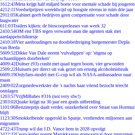
16
12:43
Meta krijgt half miljard boete voor mentale schade bij jongeren
42
12:11
Voedselprijzen wereldwijd op hoogste niveau in ruim drie jaar
29
11:05
Kabinet geeft bedrijven geen compensatie voor schade door
laagwater
6
11:03
Trailers kijken: de bioscoopreleases van week 32
24
10:54
OM eist TBS tegen verwarde man die agenten stak met
aardappelschilmesje
24
10:18
Vier aanhoudingen na doodsbedreiging burgemeester Depla
van Breda
56
09:52
Dikke Van Dale neemt 'vulvalippen' op: 'stigma op
schaamlippen doorbreken'
40
09:42
Duitser (93) crasht met quad tegen boom, vier gewonden
25
09:22
Huisarts per direct uit vak gezet om ernstig alcoholmisbruik
66
09:19
Onlyfans-model met G-cup wil als NASA-ambassadeur naar
maan
24
09:02
Zorgmedewerkster die 's nachts haar vriend bezocht terecht
ontslagen
12
03:57
VrijMiBabes #316 (not very sfw!)
23
03:02
Quake krijgt na 30 jaar een gratis uitbreiding
11
01:06
Benzineprijs daalt verder, onzekerheid over Straat van Hormuz
blijft
11
23:30
Smokkelbende opgerold in Spanje, verdienden miljoenen aan
migranten
47
22:43
Trump wil dat J.D. Vance hem in 2028 opvolgt
34
22:32
Ceuta-leider noemt Marokkaanse grensaanval door migranten