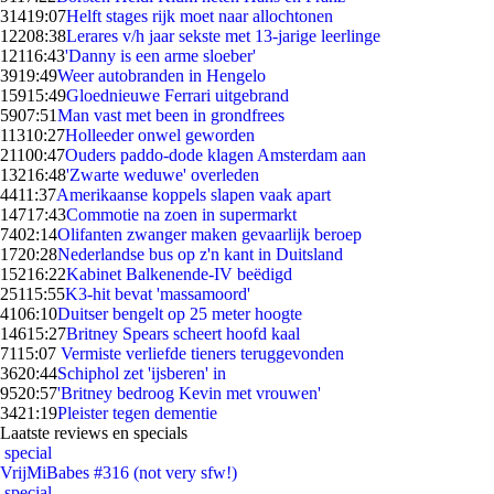
314
19:07
Helft stages rijk moet naar allochtonen
122
08:38
Lerares v/h jaar sekste met 13-jarige leerlinge
121
16:43
'Danny is een arme sloeber'
39
19:49
Weer autobranden in Hengelo
159
15:49
Gloednieuwe Ferrari uitgebrand
59
07:51
Man vast met been in grondfrees
113
10:27
Holleeder onwel geworden
211
00:47
Ouders paddo-dode klagen Amsterdam aan
132
16:48
'Zwarte weduwe' overleden
44
11:37
Amerikaanse koppels slapen vaak apart
147
17:43
Commotie na zoen in supermarkt
74
02:14
Olifanten zwanger maken gevaarlijk beroep
17
20:28
Nederlandse bus op z'n kant in Duitsland
152
16:22
Kabinet Balkenende-IV beëdigd
251
15:55
K3-hit bevat 'massamoord'
41
06:10
Duitser bengelt op 25 meter hoogte
146
15:27
Britney Spears scheert hoofd kaal
71
15:07
Vermiste verliefde tieners teruggevonden
36
20:44
Schiphol zet 'ijsberen' in
95
20:57
'Britney bedroog Kevin met vrouwen'
34
21:19
Pleister tegen dementie
Laatste reviews en specials
special
VrijMiBabes #316 (not very sfw!)
special