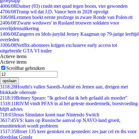
groepsapp
40
06/08
Duitser (93) crasht met quad tegen boom, vier gewonden
47
06/08
Trump wil dat J.D. Vance hem in 2028 opvolgt
1
06/08
Lemmen boekt eerste profzege in zware Ronde van Polen-rit
24
06/08
'Zwarte weduwes' in Rusland trouwen soldaten voor
overlijdensuitkering
14
06/08
Zangeres en Idols-jurylid Jerney Kaagman op 79-jarige leeftijd
overleden
10
06/08
Netflix-abonnees krijgen exclusieve early access tot
uitgebreide GTA VI trailer
Actieve items
Actieve items
Scrollbar gebruiken
opslaan
31
18:28
Houthi's vallen Saoedi-Arabië en Jemen aan, dreigen met
blokkade olieroute
21
18:19
Britney Spears: "Ik geloof dat ik heb gefaald als moeder"
15
18:11
RIVM vindt PFAS in al het geteste moedermelk, borstvoeding
blijft advies
7
18:03
Jesus Simulator komt naar Nintendo Switch
36
17:45
VS: kans op Russische aanval op NAVO-land groeit,
munitietekort wordt probleem
15
17:35
Broer 135 keer gestoken en gesneden: zes jaar cel en tbs voor
doodslag Gouda