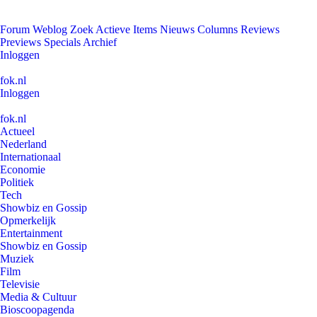
Forum
Weblog
Zoek
Actieve Items
Nieuws
Columns
Reviews
Previews
Specials
Archief
Inloggen
fok.nl
Inloggen
fok.nl
Actueel
Nederland
Internationaal
Economie
Politiek
Tech
Showbiz en Gossip
Opmerkelijk
Entertainment
Showbiz en Gossip
Muziek
Film
Televisie
Media & Cultuur
Bioscoopagenda