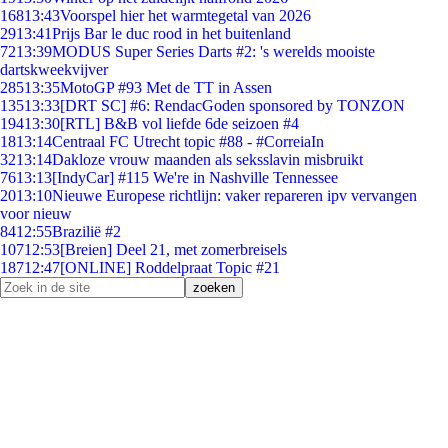
168
13:43
Voorspel hier het warmtegetal van 2026
29
13:41
Prijs Bar le duc rood in het buitenland
72
13:39
MODUS Super Series Darts #2: 's werelds mooiste
dartskweekvijver
285
13:35
MotoGP #93 Met de TT in Assen
135
13:33
[DRT SC] #6: RendacGoden sponsored by TONZON
194
13:30
[RTL] B&B vol liefde 6de seizoen #4
18
13:14
Centraal FC Utrecht topic #88 - #CorreiaIn
32
13:14
Dakloze vrouw maanden als seksslavin misbruikt
76
13:13
[IndyCar] #115 We're in Nashville Tennessee
20
13:10
Nieuwe Europese richtlijn: vaker repareren ipv vervangen
voor nieuw
84
12:55
Brazilië #2
107
12:53
[Breien] Deel 21, met zomerbreisels
187
12:47
[ONLINE] Roddelpraat Topic #21