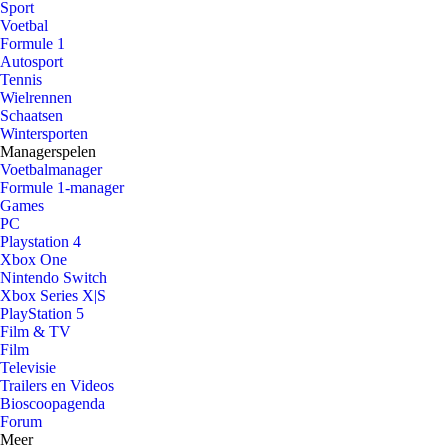
Sport
Voetbal
Formule 1
Autosport
Tennis
Wielrennen
Schaatsen
Wintersporten
Managerspelen
Voetbalmanager
Formule 1-manager
Games
PC
Playstation 4
Xbox One
Nintendo Switch
Xbox Series X|S
PlayStation 5
Film & TV
Film
Televisie
Trailers en Videos
Bioscoopagenda
Forum
Meer