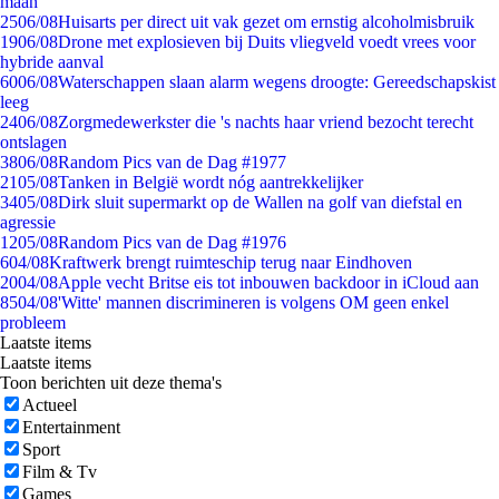
maan
25
06/08
Huisarts per direct uit vak gezet om ernstig alcoholmisbruik
19
06/08
Drone met explosieven bij Duits vliegveld voedt vrees voor
hybride aanval
60
06/08
Waterschappen slaan alarm wegens droogte: Gereedschapskist
leeg
24
06/08
Zorgmedewerkster die 's nachts haar vriend bezocht terecht
ontslagen
38
06/08
Random Pics van de Dag #1977
21
05/08
Tanken in België wordt nóg aantrekkelijker
34
05/08
Dirk sluit supermarkt op de Wallen na golf van diefstal en
agressie
12
05/08
Random Pics van de Dag #1976
6
04/08
Kraftwerk brengt ruimteschip terug naar Eindhoven
20
04/08
Apple vecht Britse eis tot inbouwen backdoor in iCloud aan
85
04/08
'Witte' mannen discrimineren is volgens OM geen enkel
probleem
Laatste items
Laatste items
Toon berichten uit deze thema's
Actueel
Entertainment
Sport
Film & Tv
Games