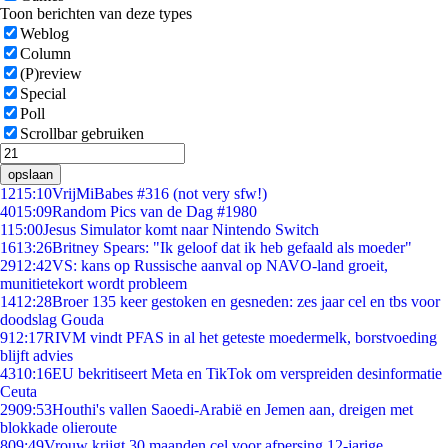
Toon berichten van deze types
Weblog
Column
(P)review
Special
Poll
Scrollbar gebruiken
opslaan
12
15:10
VrijMiBabes #316 (not very sfw!)
40
15:09
Random Pics van de Dag #1980
1
15:00
Jesus Simulator komt naar Nintendo Switch
16
13:26
Britney Spears: "Ik geloof dat ik heb gefaald als moeder"
29
12:42
VS: kans op Russische aanval op NAVO-land groeit,
munitietekort wordt probleem
14
12:28
Broer 135 keer gestoken en gesneden: zes jaar cel en tbs voor
doodslag Gouda
9
12:17
RIVM vindt PFAS in al het geteste moedermelk, borstvoeding
blijft advies
43
10:16
EU bekritiseert Meta en TikTok om verspreiden desinformatie
Ceuta
29
09:53
Houthi's vallen Saoedi-Arabië en Jemen aan, dreigen met
blokkade olieroute
8
09:49
Vrouw krijgt 30 maanden cel voor afpersing 12-jarige