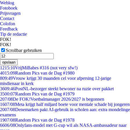
Weblog
Fotoboek
Prijsvragen
Contact
Colofon
Feedback
Tip de redactie
FOK!
FOK!
Scrollbar gebruiken
opslaan
12
15:10
VrijMiBabes #316 (not very sfw!)
40
15:09
Random Pics van de Dag #1980
8
09:49
Vrouw krijgt 30 maanden cel voor afpersing 12-jarige
misdienaar in kerk
36
09:46
PostNL-bezorger steekt bewoner na ruzie over pakket
35
00:07
Random Pics van de Dag #1979
2
07/08
De FOK!Voetbalmanager 2026/2027 is begonnen
16
07/08
Meta krijgt half miljard boete voor mentale schade bij jongeren
20
07/08
Denemarken pakt AI-gebruik in scholen aan: extra mondelinge
examens
19
07/08
Random Pics van de Dag #1978
66
06/08
Onlyfans-model met G-cup wil als NASA-ambassadeur naar