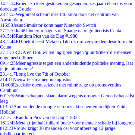
14
15:54
Broer 135 keer gestoken en gesneden: zes jaar cel en tbs voor
doodslag Gouda
23
15:53
Wegpiraat scheurt met 146 km/u door het centrum van
Amsterdam
1
15:53
Jesus Simulator komt naar Nintendo Switch
27
15:52
Italië hindert reizigers uit Spanje na migratiecrisis Ceuta
40
15:46
Random Pics van de Dag #1980
43
15:44
EU bekritiseert Meta en TikTok om verspreiden desinformatie
Ceuta
37
15:16
CDA en D66 willen ingrijpen tegen 'gluurbrillen' die mensen
ongemerkt filmen
69
14:25
Meer agressie tegen een andersluidende politieke mening, laat
jij je intimideren?
23
14:17
Long live the 7th of October
2
14:11
Nieuw te streamen in augustus
1
14:08
Excelsior opent seizoen met ruime zege op promovendus
Cambuur
60
13:58
Waterschappen slaan alarm wegens droogte: Gereedschapskist
leeg
6
13:57
Aanhoudende droogte veroorzaakt scheuren in dijken Zuid-
Holland
37
13:13
Random Pics van de Dag #1833
16
12:43
Meta krijgt half miljard boete voor mentale schade bij jongeren
8
12:23
Vrouw krijgt 30 maanden cel voor afpersing 12-jarige
misdienaar in kerk