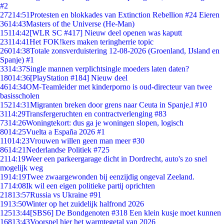
#2
272
14:51
Protesten en blokkades van Extinction Rebellion #24 Eieren
36
14:43
Masters of the Universe (He-Man)
151
14:42
[WLR SC #417] Nieuw deel openen was kaputt
231
14:41
Het FOK!kers maken teringherrie topic
260
14:38
Totale zonsverduistering 12-08-2026 (Groenland, IJsland en
Spanje) #1
33
14:37
Single mannen verplichtsingle moeders laten daten?
180
14:36
[PlayStation #184] Nieuw deel
46
14:34
OM-Teamleider met kinderporno is oud-directeur van twee
basisscholen
152
14:31
Migranten breken door grens naar Ceuta in Spanje,l #10
31
14:29
Transfergeruchten en contractverlenging #83
73
14:26
Woningtekort: dus ga je woningen slopen, logisch
80
14:25
Vuelta a España 2026 #1
110
14:23
Vrouwen willen geen man meer #30
86
14:21
Nederlandse Politiek #725
21
14:19
Weer een parkeergarage dicht in Dordrecht, auto's zo snel
mogelijk weg
19
14:19
Twee zwaargewonden bij eenzijdig ongeval Zeeland.
17
14:08
Ik wil een eigen politieke partij oprichten
218
13:57
Russia vs Ukraine #91
19
13:50
Winter op het zuidelijk halfrond 2026
125
13:44
[SBS6] De Bondgenoten #318 Een klein kusje moet kunnen
168
13:43
Voorspel hier het warmtegetal van 2026