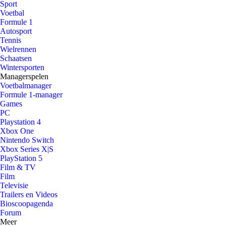
Sport
Voetbal
Formule 1
Autosport
Tennis
Wielrennen
Schaatsen
Wintersporten
Managerspelen
Voetbalmanager
Formule 1-manager
Games
PC
Playstation 4
Xbox One
Nintendo Switch
Xbox Series X|S
PlayStation 5
Film & TV
Film
Televisie
Trailers en Videos
Bioscoopagenda
Forum
Meer