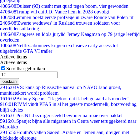
groepsapp
40
06/08
Duitser (93) crasht met quad tegen boom, vier gewonden
47
06/08
Trump wil dat J.D. Vance hem in 2028 opvolgt
1
06/08
Lemmen boekt eerste profzege in zware Ronde van Polen-rit
24
06/08
'Zwarte weduwes' in Rusland trouwen soldaten voor
overlijdensuitkering
14
06/08
Zangeres en Idols-jurylid Jerney Kaagman op 79-jarige leeftijd
overleden
10
06/08
Netflix-abonnees krijgen exclusieve early access tot
uitgebreide GTA VI trailer
Actieve items
Actieve items
Scrollbar gebruiken
opslaan
29
16:03
VS: kans op Russische aanval op NAVO-land groeit,
munitietekort wordt probleem
16
16:02
Britney Spears: "Ik geloof dat ik heb gefaald als moeder"
9
16:01
RIVM vindt PFAS in al het geteste moedermelk, borstvoeding
blijft advies
36
16:01
PostNL-bezorger steekt bewoner na ruzie over pakket
59
16:01
Spanje: bijna alle migranten in Ceuta weer teruggekeerd naar
Marokko
29
15:56
Houthi's vallen Saoedi-Arabië en Jemen aan, dreigen met
blokkade olieroute