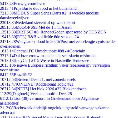
54
13:43
Eeuwig voortleven
29
13:41
Prijs Bar le duc rood in het buitenland
72
13:39
MODUS Super Series Darts #2: 's werelds mooiste
dartskweekvijver
230
13:35
Nederland stevent af op watertekort
285
13:35
MotoGP #93 Met de TT in Assen
135
13:33
[DRT SC] #6: RendacGoden sponsored by TONZON
194
13:30
[RTL] B&B vol liefde 6de seizoen #4
247
13:28
Wie gaan er dood in 2026?Post met een vleugje cynisme de
overledenen.
18
13:14
Centraal FC Utrecht topic #88 - #CorreiaIn
32
13:14
Dakloze vrouw maanden als seksslavin misbruikt
76
13:13
[IndyCar] #115 We're in Nashville Tennessee
20
13:10
Nieuwe Europese richtlijn: vaker repareren ipv vervangen
voor nieuw
84
12:55
Brazilië #2
107
12:53
[Breien] Deel 21, met zomerbreisels
187
12:47
[ONLINE] Roddelpraat Topic #21
267
12:34
[NET5] Het blok 2026 #32 Blokkendozen
1
12:29
[Dagboek] Veel aan hoofd - Deel 28
61
12:12
Lisa (38) vermoord in Griekenland door Afghaanse
asielzoeker
21
12:08
Rechtszaak dodelijk ongeluk uitgesteld vanwege vakantie
advocaat
121
12:07
Het RLS Social Media-topic #160 Zonder Kolonel!!