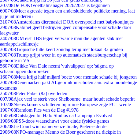
2
07/08
De FOK!Voetbalmanager 2026/2027 is begonnen
69
07/08
Meer agressie tegen een andersluidende politieke mening, laat
jij je intimideren?
31
07/08
Amsterdams dierenasiel DOA overspoeld met babykonijntjes
29
07/08
Kabinet geeft bedrijven geen compensatie voor schade door
laagwater
24
07/08
OM eist TBS tegen verwarde man die agenten stak met
aardappelschilmesje
30
07/08
Tropische hitte keert zondag terug met lokaal 32 graden
30
07/08
Trump grijpt weer in op automatisch staatsburgerschap bij
geboorte in VS
56
07/08
Dikke Van Dale neemt 'vulvalippen' op: 'stigma op
schaamlippen doorbreken'
16
07/08
Meta krijgt half miljard boete voor mentale schade bij jongeren
20
07/08
Denemarken pakt AI-gebruik in scholen aan: extra mondelinge
examens
25
07/08
Peter Faber (82) overleden
0
07/08
Ajax veel te sterk voor Shelbourne, maar houdt schade beperkt
1
07/08
Nieuwkomers schitteren bij ruime Europese zege FC Twente
19
07/08
Random Pics van de Dag #1978
15
06/08
Ontslagen bij Halo Studios na Campaign Evolved
19
06/08
PS5-doos waarschuwt voor einde fysieke games
2
06/08
Le Court wint na nerveuze finale, Pieterse derde
29
06/08
NPO-manager Menno de Boer geschorst na dickpic in