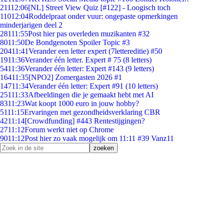
211
12:06
[NL] Street View Quiz [#122] - Loogisch toch
110
12:04
Roddelpraat onder vuur: ongepaste opmerkingen
minderjarigen deel 2
281
11:55
Post hier pas overleden muzikanten #32
80
11:50
De Bondgenoten Spoiler Topic #3
204
11:41
Verander een letter expert (7lettereditie) #50
19
11:36
Verander één letter. Expert # 75 (8 letters)
54
11:36
Verander één letter: Expert #143 (9 letters)
164
11:35
[NPO2] Zomergasten 2026 #1
147
11:34
Verander één letter: Expert #91 (10 letters)
251
11:33
Afbeeldingen die je gemaakt hebt met AI
83
11:23
Wat koopt 1000 euro in jouw hobby?
51
11:15
Ervaringen met gezondheidsverklaring CBR
42
11:14
[Crowdfunding] #443 Rentestijgingen?
27
11:12
Forum werkt niet op Chrome
90
11:12
Post hier zo vaak mogelijk om 11:11 #39 Vanz11