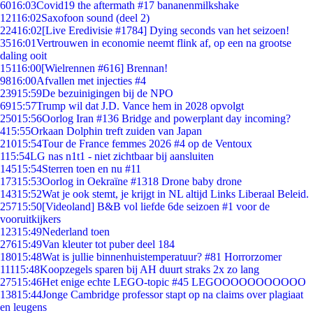
60
16:03
Covid19 the aftermath #17 bananenmilkshake
121
16:02
Saxofoon sound (deel 2)
224
16:02
[Live Eredivisie #1784] Dying seconds van het seizoen!
35
16:01
Vertrouwen in economie neemt flink af, op een na grootse
daling ooit
151
16:00
[Wielrennen #616] Brennan!
98
16:00
Afvallen met injecties #4
239
15:59
De bezuinigingen bij de NPO
69
15:57
Trump wil dat J.D. Vance hem in 2028 opvolgt
250
15:56
Oorlog Iran #136 Bridge and powerplant day incoming?
4
15:55
Orkaan Dolphin treft zuiden van Japan
210
15:54
Tour de France femmes 2026 #4 op de Ventoux
1
15:54
LG nas n1t1 - niet zichtbaar bij aansluiten
145
15:54
Sterren toen en nu #11
173
15:53
Oorlog in Oekraïne #1318 Drone baby drone
143
15:52
Wat je ook stemt, je krijgt in NL altijd Links Liberaal Beleid.
257
15:50
[Videoland] B&B vol liefde 6de seizoen #1 voor de
vooruitkijkers
123
15:49
Nederland toen
276
15:49
Van kleuter tot puber deel 184
180
15:48
Wat is jullie binnenhuistemperatuur? #81 Horrorzomer
111
15:48
Koopzegels sparen bij AH duurt straks 2x zo lang
275
15:46
Het enige echte LEGO-topic #45 LEGOOOOOOOOOOO
138
15:44
Jonge Cambridge professor stapt op na claims over plagiaat
en leugens