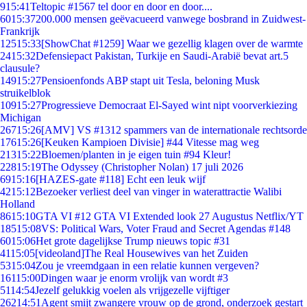
9
15:41
Teltopic #1567 tel door en door en door....
60
15:37
200.000 mensen geëvacueerd vanwege bosbrand in Zuidwest-
Frankrijk
125
15:33
[ShowChat #1259] Waar we gezellig klagen over de warmte
24
15:32
Defensiepact Pakistan, Turkije en Saudi-Arabië bevat art.5
clausule?
149
15:27
Pensioenfonds ABP stapt uit Tesla, beloning Musk
struikelblok
109
15:27
Progressieve Democraat El-Sayed wint nipt voorverkiezing
Michigan
267
15:26
[AMV] VS #1312 spammers van de internationale rechtsorde
176
15:26
[Keuken Kampioen Divisie] #44 Vitesse mag weg
213
15:22
Bloemen/planten in je eigen tuin #94 Kleur!
228
15:19
The Odyssey (Christopher Nolan) 17 juli 2026
69
15:16
[HAZES-gate #118] Echt een leuk wijf
42
15:12
Bezoeker verliest deel van vinger in waterattractie Walibi
Holland
86
15:10
GTA VI #12 GTA VI Extended look 27 Augustus Netflix/YT
185
15:08
VS: Political Wars, Voter Fraud and Secret Agendas #148
60
15:06
Het grote dagelijkse Trump nieuws topic #31
41
15:05
[videoland]The Real Housewives van het Zuiden
53
15:04
Zou je vreemdgaan in een relatie kunnen vergeven?
161
15:00
Dingen waar je enorm vrolijk van wordt #3
51
14:54
Jezelf gelukkig voelen als vrijgezelle vijftiger
262
14:51
Agent smijt zwangere vrouw op de grond, onderzoek gestart