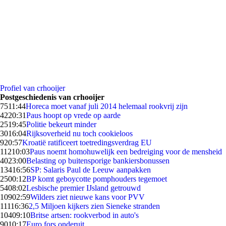
Profiel van crhooijer
Postgeschiedenis van crhooijer
75
11:44
Horeca moet vanaf juli 2014 helemaal rookvrij zijn
42
20:31
Paus hoopt op vrede op aarde
25
19:45
Politie bekeurt minder
30
16:04
Rijksoverheid nu toch cookieloos
9
20:57
Kroatië ratificeert toetredingsverdrag EU
112
10:03
Paus noemt homohuwelijk een bedreiging voor de mensheid
40
23:00
Belasting op buitensporige bankiersbonussen
134
16:56
SP: Salaris Paul de Leeuw aanpakken
25
00:12
BP komt geboycotte pomphouders tegemoet
54
08:02
Lesbische premier IJsland getrouwd
109
02:59
Wilders ziet nieuwe kans voor PVV
111
16:36
2,5 Miljoen kijkers zien Sieneke stranden
104
09:10
Britse artsen: rookverbod in auto's
90
10:17
Euro fors onderuit