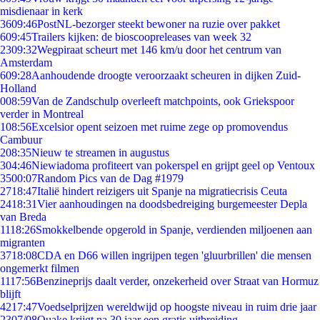
misdienaar in kerk
36
09:46
PostNL-bezorger steekt bewoner na ruzie over pakket
6
09:45
Trailers kijken: de bioscoopreleases van week 32
23
09:32
Wegpiraat scheurt met 146 km/u door het centrum van
Amsterdam
6
09:28
Aanhoudende droogte veroorzaakt scheuren in dijken Zuid-
Holland
0
08:59
Van de Zandschulp overleeft matchpoints, ook Griekspoor
verder in Montreal
1
08:56
Excelsior opent seizoen met ruime zege op promovendus
Cambuur
2
08:35
Nieuw te streamen in augustus
3
04:46
Niewiadoma profiteert van pokerspel en grijpt geel op Ventoux
35
00:07
Random Pics van de Dag #1979
27
18:47
Italië hindert reizigers uit Spanje na migratiecrisis Ceuta
24
18:31
Vier aanhoudingen na doodsbedreiging burgemeester Depla
van Breda
11
18:26
Smokkelbende opgerold in Spanje, verdienden miljoenen aan
migranten
37
18:08
CDA en D66 willen ingrijpen tegen 'gluurbrillen' die mensen
ongemerkt filmen
11
17:56
Benzineprijs daalt verder, onzekerheid over Straat van Hormuz
blijft
42
17:47
Voedselprijzen wereldwijd op hoogste niveau in ruim drie jaar
23
07/08
Quake krijgt na 30 jaar een gratis uitbreiding