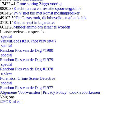
174
22:41
Grote storing Ziggo voorbij
98
20:37
Klacht na ruwe arrestatie spoorwegpolitie
90
14:24
PVV niet blij met komst moslimprediker
491
07:59
De Gazastrook, dichtbevolkt en afhankelijk
37
10:14
Kleuter vast in biljarttafel
66
12:26
Minder animo om leraar te worden
Laatste reviews en specials
special
VrijMiBabes #316 (not very sfw!)
special
Random Pics van de Dag #1980
special
Random Pics van de Dag #1979
special
Random Pics van de Dag #1978
review
Forensics: Crime Scene Detective
special
Random Pics van de Dag #1977
Algemene Voorwaarden
|
Privacy Policy
|
Cookievoorkeuren
Volg ons
©FOK.nl e.a.