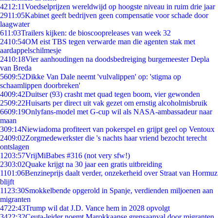
42
12:11
Voedselprijzen wereldwijd op hoogste niveau in ruim drie jaar
29
11:05
Kabinet geeft bedrijven geen compensatie voor schade door
laagwater
6
11:03
Trailers kijken: de bioscoopreleases van week 32
24
10:54
OM eist TBS tegen verwarde man die agenten stak met
aardappelschilmesje
24
10:18
Vier aanhoudingen na doodsbedreiging burgemeester Depla
van Breda
56
09:52
Dikke Van Dale neemt 'vulvalippen' op: 'stigma op
schaamlippen doorbreken'
40
09:42
Duitser (93) crasht met quad tegen boom, vier gewonden
25
09:22
Huisarts per direct uit vak gezet om ernstig alcoholmisbruik
66
09:19
Onlyfans-model met G-cup wil als NASA-ambassadeur naar
maan
3
09:14
Niewiadoma profiteert van pokerspel en grijpt geel op Ventoux
24
09:02
Zorgmedewerkster die 's nachts haar vriend bezocht terecht
ontslagen
12
03:57
VrijMiBabes #316 (not very sfw!)
23
03:02
Quake krijgt na 30 jaar een gratis uitbreiding
11
01:06
Benzineprijs daalt verder, onzekerheid over Straat van Hormuz
blijft
11
23:30
Smokkelbende opgerold in Spanje, verdienden miljoenen aan
migranten
47
22:43
Trump wil dat J.D. Vance hem in 2028 opvolgt
34
22:32
Ceuta-leider noemt Marokkaanse grensaanval door migranten