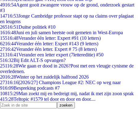
49
16:54
Agent gooit zwangere vrouw op de grond, onderzoek gestart
#3
147
16:53
Jonge Cambridge professor stapt op na claims over plagiaat
en leugens
265
16:51
Duitse politiek #10
16
16:48
Juni en juli samen heetste ooit gemeten in West-Europa
155
16:48
Verander één letter: Expert #91 (10 letters)
62
16:44
Verander één letter: Expert #143 (9 letters)
27
16:42
Verander één letter. Expert # 75 (8 letters)
213
16:41
Verander een letter expert (7lettereditie) #50
5
16:32
Bij Edit ALT-S opvangen?
251
16:28
Wie gaan er dood in 2026?Post met een vleugje cynisme de
overledenen.
20
16:28
Winter op het zuidelijk halfrond 2026
273
16:16
[2026/27] Champions League #2: NEC op weg naar
9
16:09
Bespreking podcasts #7
108
15:29
Man zoekt mij en bedreigt mij, nadat ik met zijn zoon sprak
4
15:28
Teltopic #1579 tel door en door en door....