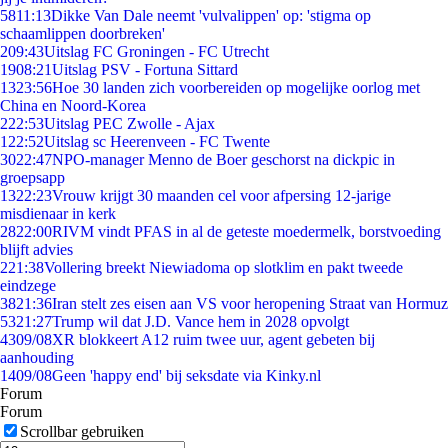
58
11:13
Dikke Van Dale neemt 'vulvalippen' op: 'stigma op
schaamlippen doorbreken'
2
09:43
Uitslag FC Groningen - FC Utrecht
19
08:21
Uitslag PSV - Fortuna Sittard
13
23:56
Hoe 30 landen zich voorbereiden op mogelijke oorlog met
China en Noord-Korea
2
22:53
Uitslag PEC Zwolle - Ajax
1
22:52
Uitslag sc Heerenveen - FC Twente
30
22:47
NPO-manager Menno de Boer geschorst na dickpic in
groepsapp
13
22:23
Vrouw krijgt 30 maanden cel voor afpersing 12-jarige
misdienaar in kerk
28
22:00
RIVM vindt PFAS in al de geteste moedermelk, borstvoeding
blijft advies
2
21:38
Vollering breekt Niewiadoma op slotklim en pakt tweede
eindzege
38
21:36
Iran stelt zes eisen aan VS voor heropening Straat van Hormuz
53
21:27
Trump wil dat J.D. Vance hem in 2028 opvolgt
43
09/08
XR blokkeert A12 ruim twee uur, agent gebeten bij
aanhouding
14
09/08
Geen 'happy end' bij seksdate via Kinky.nl
Forum
Forum
Scrollbar gebruiken