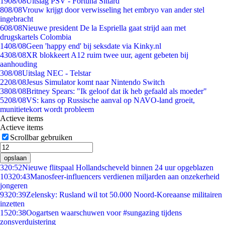
19
08/08
Uitslag PSV - Fortuna Sittard
8
08/08
Vrouw krijgt door verwisseling het embryo van ander stel
ingebracht
6
08/08
Nieuwe president De la Espriella gaat strijd aan met
drugskartels Colombia
14
08/08
Geen 'happy end' bij seksdate via Kinky.nl
43
08/08
XR blokkeert A12 ruim twee uur, agent gebeten bij
aanhouding
3
08/08
Uitslag NEC - Telstar
22
08/08
Jesus Simulator komt naar Nintendo Switch
38
08/08
Britney Spears: "Ik geloof dat ik heb gefaald als moeder"
52
08/08
VS: kans op Russische aanval op NAVO-land groeit,
munitietekort wordt probleem
Actieve items
Actieve items
Scrollbar gebruiken
opslaan
3
20:52
Nieuwe flitspaal Hollandscheveld binnen 24 uur opgeblazen
103
20:43
Manosfeer-influencers verdienen miljarden aan onzekerheid
jongeren
93
20:39
Zelensky: Rusland wil tot 50.000 Noord-Koreaanse militairen
inzetten
15
20:38
Oogartsen waarschuwen voor #sungazing tijdens
zonsverduistering