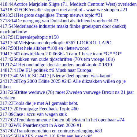
4
18:44
Actrice Marjolein Sligte (71, Medisch Centrum West) overleden
143
18:31
FOK!ers die stoppen met alcohol - waar we stoppen #21
89
18:31
Het grote dagelijkse Trump nieuws topic #31
77
18:14
De neergang van Duitsland als lichtend voorbeeld #3
4
17:54
Nederlandse industrie maakt flinke groeispurt door dankzij
machinebouw
43
17:51
Dierenlepeltopic #150
143
17:50
Meisjesnamenlepeltopic #367 LOOOOL LAPO
49
17:50
Het hele alfabet #108 en 4letterwoord
194
17:50
Touwtrekken 2.0 #636 - Team 1 beste team *G* *O*
4
17:42
Stukken van oude tijdschriften (70's t/m vroege 10's)
112
17:41
Het oneindige 'doet-ie anders nooit'-topic # 1819
148
17:41
De EU-politiek #6 Musk naar Europa!
197
17:40
[WLR SC #417] Nieuw deel openen was kaputt
243
17:28
Top 2000 Editie 2025 #243 Alle dikzakken willen op je
lijken
28
17:25
Britse weduwe (78) moet Zweden vanwege Brexit na 21 jaar
verlaten
3
17:23
Tools die je met AI gemaakt hebt.
243
17:20
Frontpage Feedback Topic #60
2
17:09
Case : accu van wagen stuk
72
17:02
Tenenkrommende fouten bij teksten in het openbaar #74
3
17:02
WK Paardensport in Aken 2026 #1
35
17:02
Transfergeruchten en contractverlenging #83
73
16:55
[HAZES-gate #118] Echt een leuk wijf