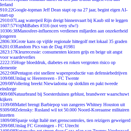
Ierland
9
10:22
Google-topman Jeff Dean stapt op na 27 jaar, begint eigen AI-
start-up
29
10:07
Laag waterpeil Rijn dreigt binnenvaart bij Kaub stil te leggen
16
07:57
VrijMiBabes #316 (not very sfw!)
103
06:38
Manosfeer-influencers verdienen miljarden aan onzekerheid
jongeren
28
06:30
Grote kans op vijfde regionale hittegolf met lokaal 35 graden
62
01:03
Random Pics van de Dag #1981
28
23:17
Kleurrecessie: consumenten kiezen grijs en beige uit angst
voor waardeverlies
22
22:35
Hoge bloeddruk, diabetes en roken vergroten risico op
dementie
26
22:06
Pentagon eist snellere wapenproductie van defensiebedrijven
1
09/08
Uitslag sc Heerenveen - FC Twente
2
09/08
Vollering breekt Niewiadoma op slotklim en pakt tweede
eindzege
9
09/08
Natuurbrand bij Soesterduinen geblust, brandweer waarschuwt
kijkers
11
09/08
Mattel brengt Barbiepop van zangeres Whitney Houston uit
93
09/08
Zelensky: Rusland wil tot 50.000 Noord-Koreaanse militairen
inzetten
18
09/08
Spanje volgt Italië met grenscontroles, tien reizigers geweigerd
2
09/08
Uitslag FC Groningen - FC Utrecht
34
09/08
Netanyahu zet streep door Gaza-plan van Trumps Vredesraad