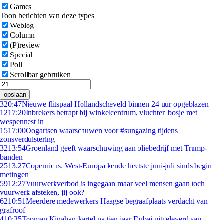
Games
Toon berichten van deze types
Weblog
Column
(P)review
Special
Poll
Scrollbar gebruiken
opslaan
3
20:47
Nieuwe flitspaal Hollandscheveld binnen 24 uur opgeblazen
12
17:20
Inbrekers betrapt bij winkelcentrum, vluchten bosje met
wespennest in
15
17:00
Oogartsen waarschuwen voor #sungazing tijdens
zonsverduistering
32
13:54
Groenland geeft waarschuwing aan oliebedrijf met Trump-
banden
25
13:27
Copernicus: West-Europa kende heetste juni-juli sinds begin
metingen
59
12:27
Vuurwerkverbod is ingegaan maar veel mensen gaan toch
vuurwerk afsteken, jij ook?
62
10:51
Meerdere medewerkers Haagse begraafplaats verdacht van
grafroof
4
10:35
Topman Kinahan-kartel na tien jaar Dubai uitgeleverd aan