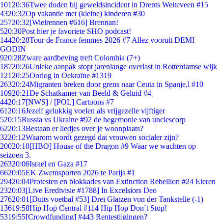
101
20:36
Twee doden bij geweldsincident in Drents Weiteveen #15
43
20:32
Op vakantie met (kleine) kinderen #30
257
20:32
[Wielrennen #616] Brennan!
5
20:30
Post hier je favoriete SHO podcast!
144
20:28
Tour de France femmes 2026 #7 Allez vooruit DEMI
GODIN
9
20:28
Zware aardbeving treft Colombia (7+)
187
20:26
Unieke aanpak stopt jarenlange overlast in Rotterdamse wijk
121
20:25
Oorlog in Oekraïne #1319
263
20:24
Migranten breken door grens naar Ceuta in Spanje,l #10
109
20:21
De Schatkamer van Beeld & Geluid #4
44
20:17
[NWS] / [POL] Cartoons #7
61
20:16
Jezelf gelukkig voelen als vrijgezelle vijftiger
5
20:15
Russia vs Ukraine #92 de hegemonie van unclescorp
62
20:13
Bestaan er liedjes over je woonplaats?
32
20:12
Waarom wordt gezegd dat vrouwen socialer zijn?
200
20:10
[HBO] House of the Dragon #9 Waar we wachten op
seizoen 3.
263
20:06
Israel en Gaza #17
66
20:05
EK Zwemsporten 2026 te Parijs #1
294
20:04
Protesten en blokkades van Extinction Rebellion #24 Eieren
23
20:03
[Live Eredivisie #1788] In Excelsiors Deo
276
20:01
[Duits voetbal #53] Drei Glatzen von der Tankstelle (-1)
136
19:58
Hip Hop Central #114 Hip Hop Don´t Stop!
53
19:55
[Crowdfunding] #443 Rentestijgingen?