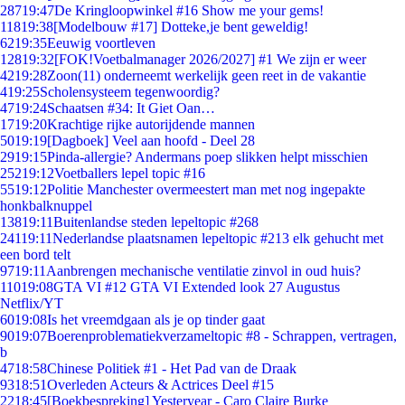
287
19:47
De Kringloopwinkel #16 Show me your gems!
118
19:38
[Modelbouw #17] Dotteke,je bent geweldig!
62
19:35
Eeuwig voortleven
128
19:32
[FOK!Voetbalmanager 2026/2027] #1 We zijn er weer
42
19:28
Zoon(11) onderneemt werkelijk geen reet in de vakantie
4
19:25
Scholensysteem tegenwoordig?
47
19:24
Schaatsen #34: It Giet Oan…
17
19:20
Krachtige rijke autorijdende mannen
50
19:19
[Dagboek] Veel aan hoofd - Deel 28
29
19:15
Pinda-allergie? Andermans poep slikken helpt misschien
252
19:12
Voetballers lepel topic #16
55
19:12
Politie Manchester overmeestert man met nog ingepakte
honkbalknuppel
138
19:11
Buitenlandse steden lepeltopic #268
241
19:11
Nederlandse plaatsnamen lepeltopic #213 elk gehucht met
een bord telt
97
19:11
Aanbrengen mechanische ventilatie zinvol in oud huis?
110
19:08
GTA VI #12 GTA VI Extended look 27 Augustus
Netflix/YT
60
19:08
Is het vreemdgaan als je op tinder gaat
90
19:07
Boerenproblematiekverzameltopic #8 - Schrappen, vertragen,
b
47
18:58
Chinese Politiek #1 - Het Pad van de Draak
93
18:51
Overleden Acteurs & Actrices Deel #15
22
18:45
[Boekbespreking] Yesteryear - Caro Claire Burke