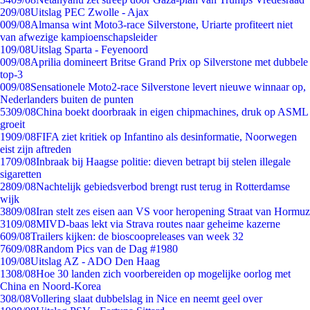
2
09/08
Uitslag PEC Zwolle - Ajax
0
09/08
Almansa wint Moto3-race Silverstone, Uriarte profiteert niet
van afwezige kampioenschapsleider
1
09/08
Uitslag Sparta - Feyenoord
0
09/08
Aprilia domineert Britse Grand Prix op Silverstone met dubbele
top-3
0
09/08
Sensationele Moto2-race Silverstone levert nieuwe winnaar op,
Nederlanders buiten de punten
53
09/08
China boekt doorbraak in eigen chipmachines, druk op ASML
groeit
19
09/08
FIFA ziet kritiek op Infantino als desinformatie, Noorwegen
eist zijn aftreden
17
09/08
Inbraak bij Haagse politie: dieven betrapt bij stelen illegale
sigaretten
28
09/08
Nachtelijk gebiedsverbod brengt rust terug in Rotterdamse
wijk
38
09/08
Iran stelt zes eisen aan VS voor heropening Straat van Hormuz
31
09/08
MIVD-baas lekt via Strava routes naar geheime kazerne
6
09/08
Trailers kijken: de bioscoopreleases van week 32
76
09/08
Random Pics van de Dag #1980
1
09/08
Uitslag AZ - ADO Den Haag
13
08/08
Hoe 30 landen zich voorbereiden op mogelijke oorlog met
China en Noord-Korea
3
08/08
Vollering slaat dubbelslag in Nice en neemt geel over