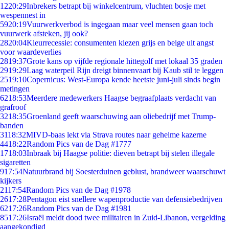
12
20:29
Inbrekers betrapt bij winkelcentrum, vluchten bosje met
wespennest in
59
20:19
Vuurwerkverbod is ingegaan maar veel mensen gaan toch
vuurwerk afsteken, jij ook?
28
20:04
Kleurrecessie: consumenten kiezen grijs en beige uit angst
voor waardeverlies
28
19:37
Grote kans op vijfde regionale hittegolf met lokaal 35 graden
29
19:29
Laag waterpeil Rijn dreigt binnenvaart bij Kaub stil te leggen
25
19:10
Copernicus: West-Europa kende heetste juni-juli sinds begin
metingen
62
18:53
Meerdere medewerkers Haagse begraafplaats verdacht van
grafroof
32
18:35
Groenland geeft waarschuwing aan oliebedrijf met Trump-
banden
31
18:32
MIVD-baas lekt via Strava routes naar geheime kazerne
44
18:22
Random Pics van de Dag #1777
17
18:03
Inbraak bij Haagse politie: dieven betrapt bij stelen illegale
sigaretten
9
17:54
Natuurbrand bij Soesterduinen geblust, brandweer waarschuwt
kijkers
21
17:54
Random Pics van de Dag #1978
26
17:28
Pentagon eist snellere wapenproductie van defensiebedrijven
62
17:26
Random Pics van de Dag #1981
85
17:26
Israël meldt dood twee militairen in Zuid-Libanon, vergelding
aangekondigd