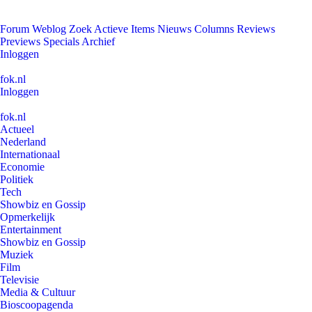
Forum
Weblog
Zoek
Actieve Items
Nieuws
Columns
Reviews
Previews
Specials
Archief
Inloggen
fok.nl
Inloggen
fok.nl
Actueel
Nederland
Internationaal
Economie
Politiek
Tech
Showbiz en Gossip
Opmerkelijk
Entertainment
Showbiz en Gossip
Muziek
Film
Televisie
Media & Cultuur
Bioscoopagenda