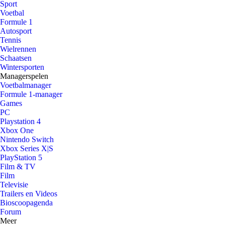
Sport
Voetbal
Formule 1
Autosport
Tennis
Wielrennen
Schaatsen
Wintersporten
Managerspelen
Voetbalmanager
Formule 1-manager
Games
PC
Playstation 4
Xbox One
Nintendo Switch
Xbox Series X|S
PlayStation 5
Film & TV
Film
Televisie
Trailers en Videos
Bioscoopagenda
Forum
Meer