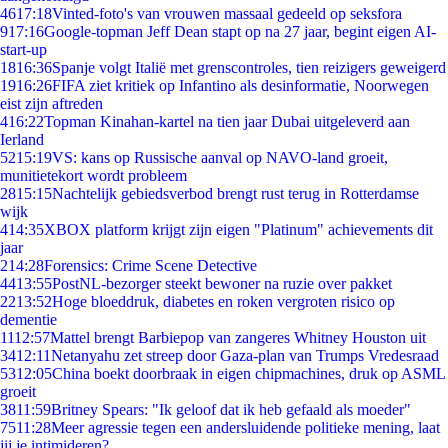
46
17:18
Vinted-foto's van vrouwen massaal gedeeld op seksfora
9
17:16
Google-topman Jeff Dean stapt op na 27 jaar, begint eigen AI-
start-up
18
16:36
Spanje volgt Italië met grenscontroles, tien reizigers geweigerd
19
16:26
FIFA ziet kritiek op Infantino als desinformatie, Noorwegen
eist zijn aftreden
4
16:22
Topman Kinahan-kartel na tien jaar Dubai uitgeleverd aan
Ierland
52
15:19
VS: kans op Russische aanval op NAVO-land groeit,
munitietekort wordt probleem
28
15:15
Nachtelijk gebiedsverbod brengt rust terug in Rotterdamse
wijk
4
14:35
XBOX platform krijgt zijn eigen "Platinum" achievements dit
jaar
2
14:28
Forensics: Crime Scene Detective
44
13:55
PostNL-bezorger steekt bewoner na ruzie over pakket
22
13:52
Hoge bloeddruk, diabetes en roken vergroten risico op
dementie
11
12:57
Mattel brengt Barbiepop van zangeres Whitney Houston uit
34
12:11
Netanyahu zet streep door Gaza-plan van Trumps Vredesraad
53
12:05
China boekt doorbraak in eigen chipmachines, druk op ASML
groeit
38
11:59
Britney Spears: "Ik geloof dat ik heb gefaald als moeder"
75
11:28
Meer agressie tegen een andersluidende politieke mening, laat
jij je intimideren?