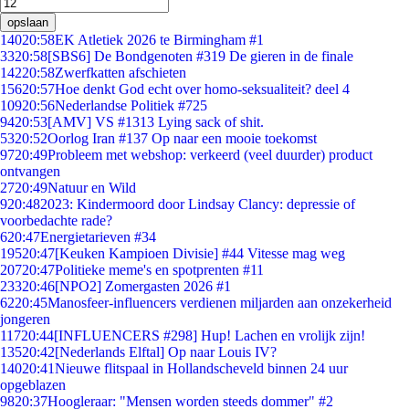
opslaan
140
20:58
EK Atletiek 2026 te Birmingham #1
33
20:58
[SBS6] De Bondgenoten #319 De gieren in de finale
142
20:58
Zwerfkatten afschieten
156
20:57
Hoe denkt God echt over homo-seksualiteit? deel 4
109
20:56
Nederlandse Politiek #725
94
20:53
[AMV] VS #1313 Lying sack of shit.
53
20:52
Oorlog Iran #137 Op naar een mooie toekomst
97
20:49
Probleem met webshop: verkeerd (veel duurder) product
ontvangen
27
20:49
Natuur en Wild
9
20:48
2023: Kindermoord door Lindsay Clancy: depressie of
voorbedachte rade?
6
20:47
Energietarieven #34
195
20:47
[Keuken Kampioen Divisie] #44 Vitesse mag weg
207
20:47
Politieke meme's en spotprenten #11
233
20:46
[NPO2] Zomergasten 2026 #1
62
20:45
Manosfeer-influencers verdienen miljarden aan onzekerheid
jongeren
117
20:44
[INFLUENCERS #298] Hup! Lachen en vrolijk zijn!
135
20:42
[Nederlands Elftal] Op naar Louis IV?
140
20:41
Nieuwe flitspaal in Hollandscheveld binnen 24 uur
opgeblazen
98
20:37
Hoogleraar: "Mensen worden steeds dommer" #2