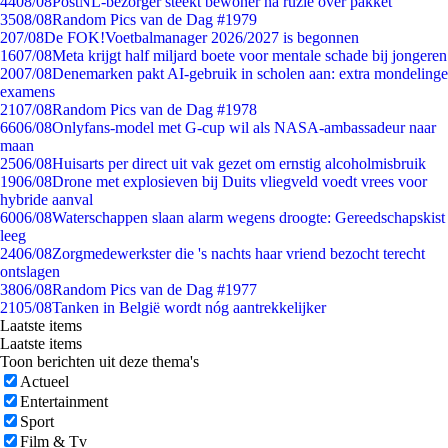
44
08/08
PostNL-bezorger steekt bewoner na ruzie over pakket
35
08/08
Random Pics van de Dag #1979
2
07/08
De FOK!Voetbalmanager 2026/2027 is begonnen
16
07/08
Meta krijgt half miljard boete voor mentale schade bij jongeren
20
07/08
Denemarken pakt AI-gebruik in scholen aan: extra mondelinge
examens
21
07/08
Random Pics van de Dag #1978
66
06/08
Onlyfans-model met G-cup wil als NASA-ambassadeur naar
maan
25
06/08
Huisarts per direct uit vak gezet om ernstig alcoholmisbruik
19
06/08
Drone met explosieven bij Duits vliegveld voedt vrees voor
hybride aanval
60
06/08
Waterschappen slaan alarm wegens droogte: Gereedschapskist
leeg
24
06/08
Zorgmedewerkster die 's nachts haar vriend bezocht terecht
ontslagen
38
06/08
Random Pics van de Dag #1977
21
05/08
Tanken in België wordt nóg aantrekkelijker
Laatste items
Laatste items
Toon berichten uit deze thema's
Actueel
Entertainment
Sport
Film & Tv