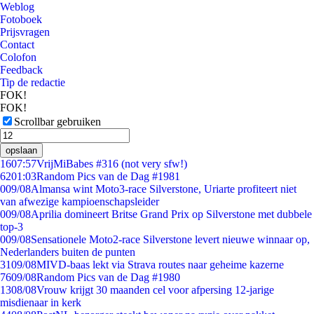
Weblog
Fotoboek
Prijsvragen
Contact
Colofon
Feedback
Tip de redactie
FOK!
FOK!
Scrollbar gebruiken
opslaan
16
07:57
VrijMiBabes #316 (not very sfw!)
62
01:03
Random Pics van de Dag #1981
0
09/08
Almansa wint Moto3-race Silverstone, Uriarte profiteert niet
van afwezige kampioenschapsleider
0
09/08
Aprilia domineert Britse Grand Prix op Silverstone met dubbele
top-3
0
09/08
Sensationele Moto2-race Silverstone levert nieuwe winnaar op,
Nederlanders buiten de punten
31
09/08
MIVD-baas lekt via Strava routes naar geheime kazerne
76
09/08
Random Pics van de Dag #1980
13
08/08
Vrouw krijgt 30 maanden cel voor afpersing 12-jarige
misdienaar in kerk