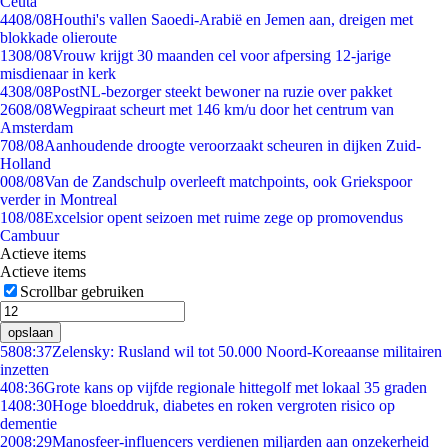
Ceuta
44
08/08
Houthi's vallen Saoedi-Arabië en Jemen aan, dreigen met
blokkade olieroute
13
08/08
Vrouw krijgt 30 maanden cel voor afpersing 12-jarige
misdienaar in kerk
43
08/08
PostNL-bezorger steekt bewoner na ruzie over pakket
26
08/08
Wegpiraat scheurt met 146 km/u door het centrum van
Amsterdam
7
08/08
Aanhoudende droogte veroorzaakt scheuren in dijken Zuid-
Holland
0
08/08
Van de Zandschulp overleeft matchpoints, ook Griekspoor
verder in Montreal
1
08/08
Excelsior opent seizoen met ruime zege op promovendus
Cambuur
Actieve items
Actieve items
Scrollbar gebruiken
opslaan
58
08:37
Zelensky: Rusland wil tot 50.000 Noord-Koreaanse militairen
inzetten
4
08:36
Grote kans op vijfde regionale hittegolf met lokaal 35 graden
14
08:30
Hoge bloeddruk, diabetes en roken vergroten risico op
dementie
20
08:29
Manosfeer-influencers verdienen miljarden aan onzekerheid