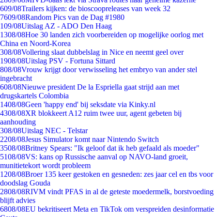
6
09/08
Trailers kijken: de bioscoopreleases van week 32
76
09/08
Random Pics van de Dag #1980
1
09/08
Uitslag AZ - ADO Den Haag
13
08/08
Hoe 30 landen zich voorbereiden op mogelijke oorlog met
China en Noord-Korea
3
08/08
Vollering slaat dubbelslag in Nice en neemt geel over
19
08/08
Uitslag PSV - Fortuna Sittard
8
08/08
Vrouw krijgt door verwisseling het embryo van ander stel
ingebracht
6
08/08
Nieuwe president De la Espriella gaat strijd aan met
drugskartels Colombia
14
08/08
Geen 'happy end' bij seksdate via Kinky.nl
43
08/08
XR blokkeert A12 ruim twee uur, agent gebeten bij
aanhouding
3
08/08
Uitslag NEC - Telstar
22
08/08
Jesus Simulator komt naar Nintendo Switch
35
08/08
Britney Spears: "Ik geloof dat ik heb gefaald als moeder"
51
08/08
VS: kans op Russische aanval op NAVO-land groeit,
munitietekort wordt probleem
12
08/08
Broer 135 keer gestoken en gesneden: zes jaar cel en tbs voor
doodslag Gouda
28
08/08
RIVM vindt PFAS in al de geteste moedermelk, borstvoeding
blijft advies
68
08/08
EU bekritiseert Meta en TikTok om verspreiden desinformatie