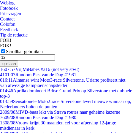
Weblog
Fotoboek
Prijsvragen
Contact
Colofon
Feedback
Tip de redactie
FOK!
FOK!
Scrollbar gebruiken
opslaan
16
07:57
VrijMiBabes #316 (not very sfw!)
41
01:03
Random Pics van de Dag #1981
0
16:11
Almansa wint Moto3-race Silverstone, Uriarte profiteert niet
van afwezige kampioenschapsleider
0
14:46
Aprilia domineert Britse Grand Prix op Silverstone met dubbele
top-3
0
13:59
Sensationele Moto2-race Silverstone levert nieuwe winnaar op,
Nederlanders buiten de punten
28
09/08
MIVD-baas lekt via Strava routes naar geheime kazerne
76
09/08
Random Pics van de Dag #1980
13
08/08
Vrouw krijgt 30 maanden cel voor afpersing 12-jarige
misdienaar in kerk