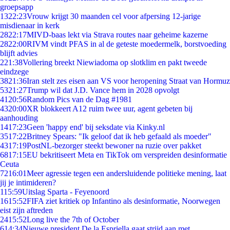
groepsapp
13
22:23
Vrouw krijgt 30 maanden cel voor afpersing 12-jarige
misdienaar in kerk
28
22:17
MIVD-baas lekt via Strava routes naar geheime kazerne
28
22:00
RIVM vindt PFAS in al de geteste moedermelk, borstvoeding
blijft advies
2
21:38
Vollering breekt Niewiadoma op slotklim en pakt tweede
eindzege
38
21:36
Iran stelt zes eisen aan VS voor heropening Straat van Hormuz
53
21:27
Trump wil dat J.D. Vance hem in 2028 opvolgt
41
20:56
Random Pics van de Dag #1981
43
20:00
XR blokkeert A12 ruim twee uur, agent gebeten bij
aanhouding
14
17:23
Geen 'happy end' bij seksdate via Kinky.nl
35
17:22
Britney Spears: "Ik geloof dat ik heb gefaald als moeder"
43
17:19
PostNL-bezorger steekt bewoner na ruzie over pakket
68
17:15
EU bekritiseert Meta en TikTok om verspreiden desinformatie
Ceuta
72
16:01
Meer agressie tegen een andersluidende politieke mening, laat
jij je intimideren?
1
15:59
Uitslag Sparta - Feyenoord
16
15:52
FIFA ziet kritiek op Infantino als desinformatie, Noorwegen
eist zijn aftreden
24
15:52
Long live the 7th of October
6
14:34
Nieuwe president De la Espriella gaat strijd aan met