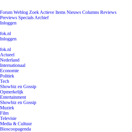
Forum
Weblog
Zoek
Actieve Items
Nieuws
Columns
Reviews
Previews
Specials
Archief
Inloggen
fok.nl
Inloggen
fok.nl
Actueel
Nederland
Internationaal
Economie
Politiek
Tech
Showbiz en Gossip
Opmerkelijk
Entertainment
Showbiz en Gossip
Muziek
Film
Televisie
Media & Cultuur
Bioscoopagenda