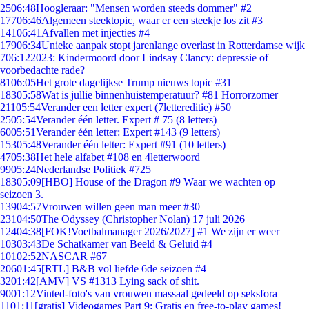
25
06:48
Hoogleraar: "Mensen worden steeds dommer" #2
177
06:46
Algemeen steektopic, waar er een steekje los zit #3
141
06:41
Afvallen met injecties #4
179
06:34
Unieke aanpak stopt jarenlange overlast in Rotterdamse wijk
7
06:12
2023: Kindermoord door Lindsay Clancy: depressie of
voorbedachte rade?
81
06:05
Het grote dagelijkse Trump nieuws topic #31
183
05:58
Wat is jullie binnenhuistemperatuur? #81 Horrorzomer
211
05:54
Verander een letter expert (7lettereditie) #50
25
05:54
Verander één letter. Expert # 75 (8 letters)
60
05:51
Verander één letter: Expert #143 (9 letters)
153
05:48
Verander één letter: Expert #91 (10 letters)
47
05:38
Het hele alfabet #108 en 4letterwoord
99
05:24
Nederlandse Politiek #725
183
05:09
[HBO] House of the Dragon #9 Waar we wachten op
seizoen 3.
139
04:57
Vrouwen willen geen man meer #30
231
04:50
The Odyssey (Christopher Nolan) 17 juli 2026
124
04:38
[FOK!Voetbalmanager 2026/2027] #1 We zijn er weer
103
03:43
De Schatkamer van Beeld & Geluid #4
101
02:52
NASCAR #67
206
01:45
[RTL] B&B vol liefde 6de seizoen #4
32
01:42
[AMV] VS #1313 Lying sack of shit.
90
01:12
Vinted-foto's van vrouwen massaal gedeeld op seksfora
11
01:11
[gratis] Videogames Part 9: Gratis en free-to-play games!