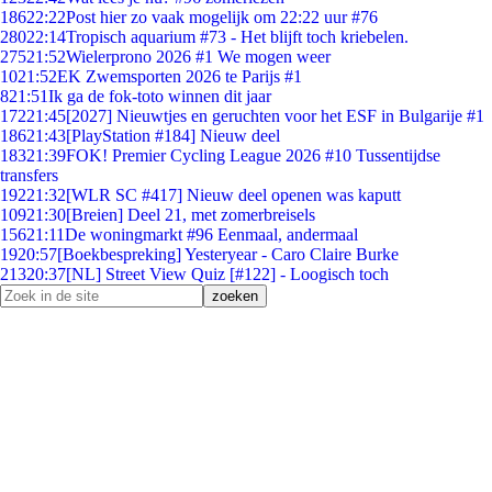
186
22:22
Post hier zo vaak mogelijk om 22:22 uur #76
280
22:14
Tropisch aquarium #73 - Het blijft toch kriebelen.
275
21:52
Wielerprono 2026 #1 We mogen weer
10
21:52
EK Zwemsporten 2026 te Parijs #1
8
21:51
Ik ga de fok-toto winnen dit jaar
172
21:45
[2027] Nieuwtjes en geruchten voor het ESF in Bulgarije #1
186
21:43
[PlayStation #184] Nieuw deel
183
21:39
FOK! Premier Cycling League 2026 #10 Tussentijdse
transfers
192
21:32
[WLR SC #417] Nieuw deel openen was kaputt
109
21:30
[Breien] Deel 21, met zomerbreisels
156
21:11
De woningmarkt #96 Eenmaal, andermaal
19
20:57
[Boekbespreking] Yesteryear - Caro Claire Burke
213
20:37
[NL] Street View Quiz [#122] - Loogisch toch