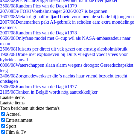
43
08/08
PostNL-bezorger steekt bewoner na ruzie over pakket
35
08/08
Random Pics van de Dag #1979
2
07/08
De FOK!Voetbalmanager 2026/2027 is begonnen
16
07/08
Meta krijgt half miljard boete voor mentale schade bij jongeren
20
07/08
Denemarken pakt AI-gebruik in scholen aan: extra mondelinge
examens
20
07/08
Random Pics van de Dag #1978
66
06/08
Onlyfans-model met G-cup wil als NASA-ambassadeur naar
maan
25
06/08
Huisarts per direct uit vak gezet om ernstig alcoholmisbruik
19
06/08
Drone met explosieven bij Duits vliegveld voedt vrees voor
hybride aanval
60
06/08
Waterschappen slaan alarm wegens droogte: Gereedschapskist
leeg
24
06/08
Zorgmedewerkster die 's nachts haar vriend bezocht terecht
ontslagen
38
06/08
Random Pics van de Dag #1977
21
05/08
Tanken in België wordt nóg aantrekkelijker
Laatste items
Laatste items
Toon berichten uit deze thema's
Actueel
Entertainment
Sport
Film & Tv