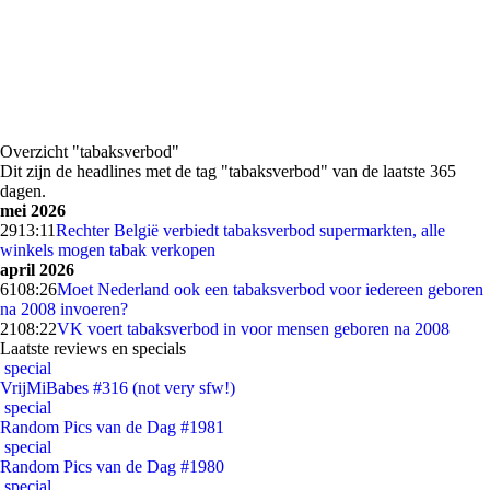
Overzicht "tabaksverbod"
Dit zijn de headlines met de tag "tabaksverbod" van de laatste 365
dagen.
mei 2026
29
13:11
Rechter België verbiedt tabaksverbod supermarkten, alle
winkels mogen tabak verkopen
april 2026
61
08:26
Moet Nederland ook een tabaksverbod voor iedereen geboren
na 2008 invoeren?
21
08:22
VK voert tabaksverbod in voor mensen geboren na 2008
Laatste reviews en specials
special
VrijMiBabes #316 (not very sfw!)
special
Random Pics van de Dag #1981
special
Random Pics van de Dag #1980
special