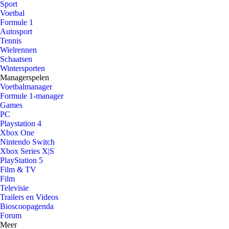
Sport
Voetbal
Formule 1
Autosport
Tennis
Wielrennen
Schaatsen
Wintersporten
Managerspelen
Voetbalmanager
Formule 1-manager
Games
PC
Playstation 4
Xbox One
Nintendo Switch
Xbox Series X|S
PlayStation 5
Film & TV
Film
Televisie
Trailers en Videos
Bioscoopagenda
Forum
Meer