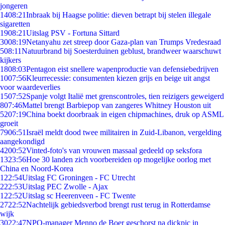
jongeren
14
08:21
Inbraak bij Haagse politie: dieven betrapt bij stelen illegale
sigaretten
19
08:21
Uitslag PSV - Fortuna Sittard
30
08:19
Netanyahu zet streep door Gaza-plan van Trumps Vredesraad
5
08:11
Natuurbrand bij Soesterduinen geblust, brandweer waarschuwt
kijkers
18
08:03
Pentagon eist snellere wapenproductie van defensiebedrijven
10
07:56
Kleurrecessie: consumenten kiezen grijs en beige uit angst
voor waardeverlies
15
07:52
Spanje volgt Italië met grenscontroles, tien reizigers geweigerd
8
07:46
Mattel brengt Barbiepop van zangeres Whitney Houston uit
52
07:19
China boekt doorbraak in eigen chipmachines, druk op ASML
groeit
79
06:51
Israël meldt dood twee militairen in Zuid-Libanon, vergelding
aangekondigd
42
00:52
Vinted-foto's van vrouwen massaal gedeeld op seksfora
13
23:56
Hoe 30 landen zich voorbereiden op mogelijke oorlog met
China en Noord-Korea
1
22:54
Uitslag FC Groningen - FC Utrecht
2
22:53
Uitslag PEC Zwolle - Ajax
1
22:52
Uitslag sc Heerenveen - FC Twente
27
22:52
Nachtelijk gebiedsverbod brengt rust terug in Rotterdamse
wijk
30
22:47
NPO-manager Menno de Boer geschorst na dickpic in