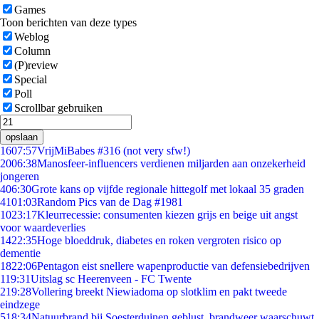
Games
Toon berichten van deze types
Weblog
Column
(P)review
Special
Poll
Scrollbar gebruiken
opslaan
16
07:57
VrijMiBabes #316 (not very sfw!)
20
06:38
Manosfeer-influencers verdienen miljarden aan onzekerheid
jongeren
4
06:30
Grote kans op vijfde regionale hittegolf met lokaal 35 graden
41
01:03
Random Pics van de Dag #1981
10
23:17
Kleurrecessie: consumenten kiezen grijs en beige uit angst
voor waardeverlies
14
22:35
Hoge bloeddruk, diabetes en roken vergroten risico op
dementie
18
22:06
Pentagon eist snellere wapenproductie van defensiebedrijven
1
19:31
Uitslag sc Heerenveen - FC Twente
2
19:28
Vollering breekt Niewiadoma op slotklim en pakt tweede
eindzege
5
18:34
Natuurbrand bij Soesterduinen geblust, brandweer waarschuwt