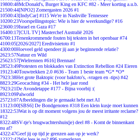
198
00:48
McDonald's, Burger King en KFC #82 - Meer korting a.u.b.
215
00:44
[NPO2] Zomergasten 2026 #1
105
00:43
[IndyCar] #115 We're in Nashville Tennessee
102
00:23
Voorspellingstopic: Wie is hier de weerkundige? #16
236
00:19
Israel en Gaza #17
164
00:17
[CUL TV] Masterchef Australië 2026
67
00:13
Tenenkrommende fouten bij teksten in het openbaar #74
41
00:05
[2026/2027] Eredivisietoto #1
43
00:00
Hoeveel geld spendeer jij aan je beginnende relatie?
26
23:57
Natuur en Wild
256
23:57
[Wielrennen #616] Brennan!
285
23:49
Protesten en blokkades van Extinction Rebellion #24 Eieren
191
23:40
Touwtrekken 2.0 #636 - Team 1 beste team *G* *O*
79
23:38
Het grote Baktopic (voor bakfoto's, -vragen en -tips) #42
88
23:29
Geocaching #34 - Het hele jaar rond
79
23:21
De Avondetappe #177 - Bijna voorbij :(
89
23:09
Palworld
257
23:07
Afbeeldingen die je gemaakt hebt met AI
131
23:00
[SBS6] De Bondgenoten #318 Een klein kusje moet kunnen
183
22:53
Wat is op dit moment volgens jou de meest irritante reclame?
#12
83
22:48
SV-tje's brugwachtershuis(je) deel #8 - Komt de binnenkant
nu af?
43
22:47
Geef jij op tijd je grenzen aan op je werk?
123
22:42
Wat lees je nu? #96 zomerlezen