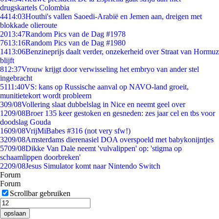
drugskartels Colombia
44
14:03
Houthi's vallen Saoedi-Arabië en Jemen aan, dreigen met
blokkade olieroute
20
13:47
Random Pics van de Dag #1978
76
13:16
Random Pics van de Dag #1980
14
13:06
Benzineprijs daalt verder, onzekerheid over Straat van Hormuz
blijft
8
12:37
Vrouw krijgt door verwisseling het embryo van ander stel
ingebracht
51
11:40
VS: kans op Russische aanval op NAVO-land groeit,
munitietekort wordt probleem
3
09/08
Vollering slaat dubbelslag in Nice en neemt geel over
12
09/08
Broer 135 keer gestoken en gesneden: zes jaar cel en tbs voor
doodslag Gouda
16
09/08
VrijMiBabes #316 (not very sfw!)
32
09/08
Amsterdams dierenasiel DOA overspoeld met babykonijntjes
57
09/08
Dikke Van Dale neemt 'vulvalippen' op: 'stigma op
schaamlippen doorbreken'
22
09/08
Jesus Simulator komt naar Nintendo Switch
Forum
Forum
Scrollbar gebruiken
opslaan