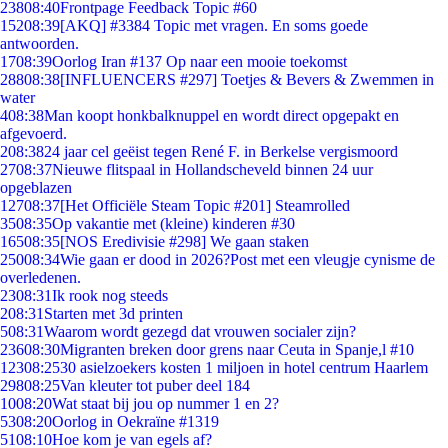
238
08:40
Frontpage Feedback Topic #60
152
08:39
[AKQ] #3384 Topic met vragen. En soms goede
antwoorden.
17
08:39
Oorlog Iran #137 Op naar een mooie toekomst
288
08:38
[INFLUENCERS #297] Toetjes & Bevers & Zwemmen in
water
4
08:38
Man koopt honkbalknuppel en wordt direct opgepakt en
afgevoerd.
2
08:38
24 jaar cel geëist tegen René F. in Berkelse vergismoord
27
08:37
Nieuwe flitspaal in Hollandscheveld binnen 24 uur
opgeblazen
127
08:37
[Het Officiële Steam Topic #201] Steamrolled
35
08:35
Op vakantie met (kleine) kinderen #30
165
08:35
[NOS Eredivisie #298] We gaan staken
250
08:34
Wie gaan er dood in 2026?Post met een vleugje cynisme de
overledenen.
23
08:31
Ik rook nog steeds
2
08:31
Starten met 3d printen
5
08:31
Waarom wordt gezegd dat vrouwen socialer zijn?
236
08:30
Migranten breken door grens naar Ceuta in Spanje,l #10
123
08:25
30 asielzoekers kosten 1 miljoen in hotel centrum Haarlem
298
08:25
Van kleuter tot puber deel 184
10
08:20
Wat staat bij jou op nummer 1 en 2?
53
08:20
Oorlog in Oekraïne #1319
51
08:10
Hoe kom je van egels af?