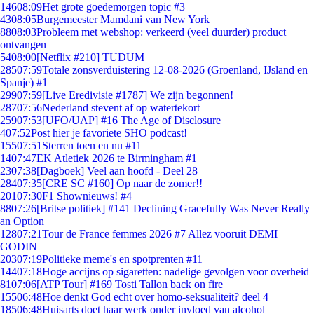
146
08:09
Het grote goedemorgen topic #3
43
08:05
Burgemeester Mamdani van New York
88
08:03
Probleem met webshop: verkeerd (veel duurder) product
ontvangen
54
08:00
[Netflix #210] TUDUM
285
07:59
Totale zonsverduistering 12-08-2026 (Groenland, IJsland en
Spanje) #1
299
07:59
[Live Eredivisie #1787] We zijn begonnen!
287
07:56
Nederland stevent af op watertekort
259
07:53
[UFO/UAP] #16 The Age of Disclosure
4
07:52
Post hier je favoriete SHO podcast!
155
07:51
Sterren toen en nu #11
14
07:47
EK Atletiek 2026 te Birmingham #1
23
07:38
[Dagboek] Veel aan hoofd - Deel 28
284
07:35
[CRE SC #160] Op naar de zomer!!
201
07:30
F1 Shownieuws! #4
88
07:26
[Britse politiek] #141 Declining Gracefully Was Never Really
an Option
128
07:21
Tour de France femmes 2026 #7 Allez vooruit DEMI
GODIN
203
07:19
Politieke meme's en spotprenten #11
144
07:18
Hoge accijns op sigaretten: nadelige gevolgen voor overheid
81
07:06
[ATP Tour] #169 Tosti Tallon back on fire
155
06:48
Hoe denkt God echt over homo-seksualiteit? deel 4
185
06:48
Huisarts doet haar werk onder invloed van alcohol