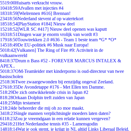
55
19:00
Huisarts verkracht vrouw.
104
18:59
Afvallen met injecties #4
183
18:59
[Wielrennen #616] Brennan!
234
18:56
Nederland stevent af op watertekort
185
18:54
[PlayStation #184] Nieuw deel
152
18:52
[WLR SC #417] Nieuw deel openen was kaputt
163
18:51
Dingen waar je enorm vrolijk van wordt #3
179
18:50
Touwtrekken 2.0 #636 - Team 1 beste team *G* *O*
145
18:49
De EU-politiek #6 Musk naar Europa!
50
18:42
[Vulkanen] The Ring of Fire #9: Activiteit in de
vulkaanwereld
84
18:37
Drum n Bass #52 - FOREVER MARCUS INTALEX &
APEX..
50
18:37
OM-Teamleider met kinderporno is oud-directeur van twee
basisscholen
25
18:36
Twee zwaargewonden bij eenzijdig ongeval Zeeland.
276
18:35
De Avondetappe #176 - Met Ellen ten Damme.
5
18:29
De zich ontwikkelende crisis in Japan #2
8
18:28
Orkaan Dolphin treft zuiden van Japan
4
18:25
Mijn testament
2
18:24
de beheerder die mij oh zo moe maakt.
34
18:23
Single mannen verplichtsingle moeders laten daten?
61
18:23
Zou je vreemdgaan in een relatie kunnen vergeven?
294
18:21
Het Nederlandse tennis #35 - Lamensgodin
148
18:14
Wat je ook stemt, je krijgt in NL altijd Links Liberaal Beleid.