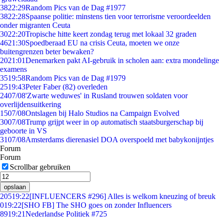
38
22:29
Random Pics van de Dag #1977
38
22:28
Spaanse politie: minstens tien voor terrorisme veroordeelden
onder migranten Ceuta
30
22:20
Tropische hitte keert zondag terug met lokaal 32 graden
46
21:30
Spoedberaad EU na crisis Ceuta, moeten we onze
buitengrenzen beter bewaken?
20
21:01
Denemarken pakt AI-gebruik in scholen aan: extra mondelinge
examens
35
19:58
Random Pics van de Dag #1979
25
19:43
Peter Faber (82) overleden
24
07/08
'Zwarte weduwes' in Rusland trouwen soldaten voor
overlijdensuitkering
15
07/08
Ontslagen bij Halo Studios na Campaign Evolved
30
07/08
Trump grijpt weer in op automatisch staatsburgerschap bij
geboorte in VS
31
07/08
Amsterdams dierenasiel DOA overspoeld met babykonijntjes
Forum
Forum
Scrollbar gebruiken
opslaan
205
19:22
[INFLUENCERS #296] Alles is welkom kneuzing of breuk
0
19:22
[SHO FB] The SHO goes on zonder Influencers
89
19:21
Nederlandse Politiek #725