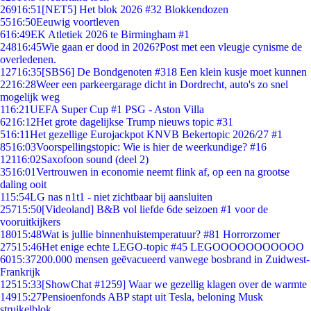
269
16:51
[NET5] Het blok 2026 #32 Blokkendozen
55
16:50
Eeuwig voortleven
6
16:49
EK Atletiek 2026 te Birmingham #1
248
16:45
Wie gaan er dood in 2026?Post met een vleugje cynisme de
overledenen.
127
16:35
[SBS6] De Bondgenoten #318 Een klein kusje moet kunnen
22
16:28
Weer een parkeergarage dicht in Dordrecht, auto's zo snel
mogelijk weg
1
16:21
UEFA Super Cup #1 PSG - Aston Villa
62
16:12
Het grote dagelijkse Trump nieuws topic #31
5
16:11
Het gezellige Eurojackpot KNVB Bekertopic 2026/27 #1
85
16:03
Voorspellingstopic: Wie is hier de weerkundige? #16
121
16:02
Saxofoon sound (deel 2)
35
16:01
Vertrouwen in economie neemt flink af, op een na grootse
daling ooit
1
15:54
LG nas n1t1 - niet zichtbaar bij aansluiten
257
15:50
[Videoland] B&B vol liefde 6de seizoen #1 voor de
vooruitkijkers
180
15:48
Wat is jullie binnenhuistemperatuur? #81 Horrorzomer
275
15:46
Het enige echte LEGO-topic #45 LEGOOOOOOOOOOO
60
15:37
200.000 mensen geëvacueerd vanwege bosbrand in Zuidwest-
Frankrijk
125
15:33
[ShowChat #1259] Waar we gezellig klagen over de warmte
149
15:27
Pensioenfonds ABP stapt uit Tesla, beloning Musk
struikelblok