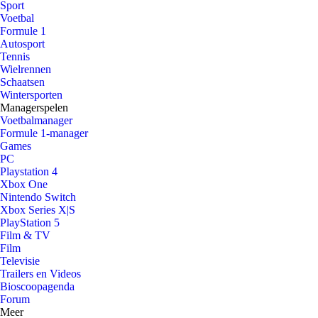
Sport
Voetbal
Formule 1
Autosport
Tennis
Wielrennen
Schaatsen
Wintersporten
Managerspelen
Voetbalmanager
Formule 1-manager
Games
PC
Playstation 4
Xbox One
Nintendo Switch
Xbox Series X|S
PlayStation 5
Film & TV
Film
Televisie
Trailers en Videos
Bioscoopagenda
Forum
Meer