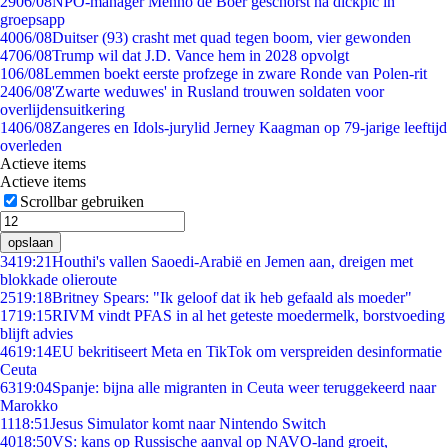
29
06/08
NPO-manager Menno de Boer geschorst na dickpic in
groepsapp
40
06/08
Duitser (93) crasht met quad tegen boom, vier gewonden
47
06/08
Trump wil dat J.D. Vance hem in 2028 opvolgt
1
06/08
Lemmen boekt eerste profzege in zware Ronde van Polen-rit
24
06/08
'Zwarte weduwes' in Rusland trouwen soldaten voor
overlijdensuitkering
14
06/08
Zangeres en Idols-jurylid Jerney Kaagman op 79-jarige leeftijd
overleden
Actieve items
Actieve items
Scrollbar gebruiken
opslaan
34
19:21
Houthi's vallen Saoedi-Arabië en Jemen aan, dreigen met
blokkade olieroute
25
19:18
Britney Spears: "Ik geloof dat ik heb gefaald als moeder"
17
19:15
RIVM vindt PFAS in al het geteste moedermelk, borstvoeding
blijft advies
46
19:14
EU bekritiseert Meta en TikTok om verspreiden desinformatie
Ceuta
63
19:04
Spanje: bijna alle migranten in Ceuta weer teruggekeerd naar
Marokko
11
18:51
Jesus Simulator komt naar Nintendo Switch
40
18:50
VS: kans op Russische aanval op NAVO-land groeit,