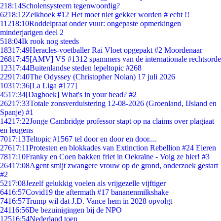
2
18:14
Scholensysteem tegenwoordig?
62
18:12
Zeikhoek #12 Het moet niet gekker worden # echt !!
112
18:10
Roddelpraat onder vuur: ongepaste opmerkingen
minderjarigen deel 2
5
18:04
Ik rook nog steeds
183
17:49
Heracles-voetballer Rai Vloet opgepakt #2 Moordenaar
268
17:45
[AMV] VS #1312 spammers van de internationale rechtsorde
123
17:44
Buitenlandse steden lepeltopic #268
229
17:40
The Odyssey (Christopher Nolan) 17 juli 2026
103
17:36
[La Liga #177]
45
17:34
[Dagboek] What's in your head? #2
262
17:33
Totale zonsverduistering 12-08-2026 (Groenland, IJsland en
Spanje) #1
142
17:22
Jonge Cambridge professor stapt op na claims over plagiaat
en leugens
70
17:13
Teltopic #1567 tel door en door en door....
276
17:11
Protesten en blokkades van Extinction Rebellion #24 Eieren
78
17:10
Franky en Coen bakken friet in Oekraïne - Volg ze hier! #3
264
17:08
Agent smijt zwangere vrouw op de grond, onderzoek gestart
#2
52
17:08
Jezelf gelukkig voelen als vrijgezelle vijftiger
64
16:57
Covid19 the aftermath #17 bananenmilkshake
74
16:57
Trump wil dat J.D. Vance hem in 2028 opvolgt
241
16:56
De bezuinigingen bij de NPO
125
16:54
Nederland toen