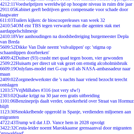
42
12:11
Voedselprijzen wereldwijd op hoogste niveau in ruim drie jaar
29
11:05
Kabinet geeft bedrijven geen compensatie voor schade door
laagwater
6
11:03
Trailers kijken: de bioscoopreleases van week 32
24
10:54
OM eist TBS tegen verwarde man die agenten stak met
aardappelschilmesje
24
10:18
Vier aanhoudingen na doodsbedreiging burgemeester Depla
van Breda
56
09:52
Dikke Van Dale neemt 'vulvalippen' op: 'stigma op
schaamlippen doorbreken'
40
09:42
Duitser (93) crasht met quad tegen boom, vier gewonden
25
09:22
Huisarts per direct uit vak gezet om ernstig alcoholmisbruik
66
09:19
Onlyfans-model met G-cup wil als NASA-ambassadeur naar
maan
24
09:02
Zorgmedewerkster die 's nachts haar vriend bezocht terecht
ontslagen
12
03:57
VrijMiBabes #316 (not very sfw!)
23
03:02
Quake krijgt na 30 jaar een gratis uitbreiding
11
01:06
Benzineprijs daalt verder, onzekerheid over Straat van Hormuz
blijft
11
23:30
Smokkelbende opgerold in Spanje, verdienden miljoenen aan
migranten
47
22:43
Trump wil dat J.D. Vance hem in 2028 opvolgt
34
22:32
Ceuta-leider noemt Marokkaanse grensaanval door migranten
'gruweldaad'