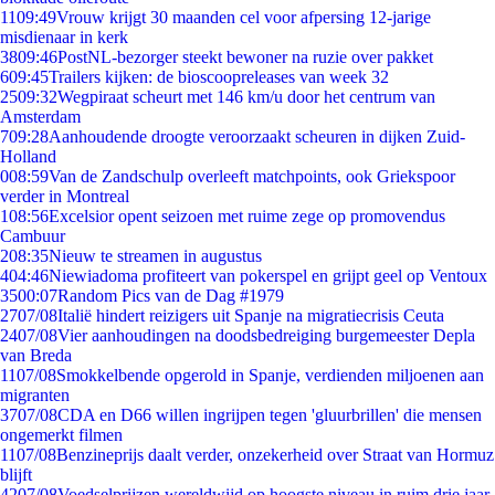
11
09:49
Vrouw krijgt 30 maanden cel voor afpersing 12-jarige
misdienaar in kerk
38
09:46
PostNL-bezorger steekt bewoner na ruzie over pakket
6
09:45
Trailers kijken: de bioscoopreleases van week 32
25
09:32
Wegpiraat scheurt met 146 km/u door het centrum van
Amsterdam
7
09:28
Aanhoudende droogte veroorzaakt scheuren in dijken Zuid-
Holland
0
08:59
Van de Zandschulp overleeft matchpoints, ook Griekspoor
verder in Montreal
1
08:56
Excelsior opent seizoen met ruime zege op promovendus
Cambuur
2
08:35
Nieuw te streamen in augustus
4
04:46
Niewiadoma profiteert van pokerspel en grijpt geel op Ventoux
35
00:07
Random Pics van de Dag #1979
27
07/08
Italië hindert reizigers uit Spanje na migratiecrisis Ceuta
24
07/08
Vier aanhoudingen na doodsbedreiging burgemeester Depla
van Breda
11
07/08
Smokkelbende opgerold in Spanje, verdienden miljoenen aan
migranten
37
07/08
CDA en D66 willen ingrijpen tegen 'gluurbrillen' die mensen
ongemerkt filmen
11
07/08
Benzineprijs daalt verder, onzekerheid over Straat van Hormuz
blijft
42
07/08
Voedselprijzen wereldwijd op hoogste niveau in ruim drie jaar