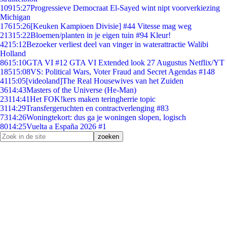
109
15:27
Progressieve Democraat El-Sayed wint nipt voorverkiezing
Michigan
176
15:26
[Keuken Kampioen Divisie] #44 Vitesse mag weg
213
15:22
Bloemen/planten in je eigen tuin #94 Kleur!
42
15:12
Bezoeker verliest deel van vinger in waterattractie Walibi
Holland
86
15:10
GTA VI #12 GTA VI Extended look 27 Augustus Netflix/YT
185
15:08
VS: Political Wars, Voter Fraud and Secret Agendas #148
41
15:05
[videoland]The Real Housewives van het Zuiden
36
14:43
Masters of the Universe (He-Man)
231
14:41
Het FOK!kers maken teringherrie topic
31
14:29
Transfergeruchten en contractverlenging #83
73
14:26
Woningtekort: dus ga je woningen slopen, logisch
80
14:25
Vuelta a España 2026 #1