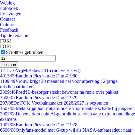
Weblog
Fotoboek
Prijsvragen
Contact
Colofon
Feedback
Tip de redactie
FOK!
FOK!
Scrollbar gebruiken
opslaan
12
15:10
VrijMiBabes #316 (not very sfw!)
40
15:09
Random Pics van de Dag #1980
11
09:49
Vrouw krijgt 30 maanden cel voor afpersing 12-jarige
misdienaar in kerk
38
09:46
PostNL-bezorger steekt bewoner na ruzie over pakket
35
00:07
Random Pics van de Dag #1979
2
07/08
De FOK!Voetbalmanager 2026/2027 is begonnen
16
07/08
Meta krijgt half miljard boete voor mentale schade bij jongeren
20
07/08
Denemarken pakt AI-gebruik in scholen aan: extra mondelinge
examens
19
07/08
Random Pics van de Dag #1978
66
06/08
Onlyfans-model met G-cup wil als NASA-ambassadeur naar