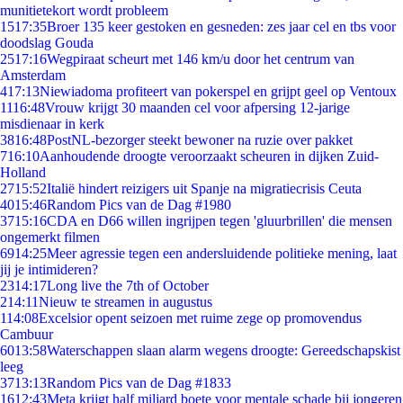
munitietekort wordt probleem
15
17:35
Broer 135 keer gestoken en gesneden: zes jaar cel en tbs voor
doodslag Gouda
25
17:16
Wegpiraat scheurt met 146 km/u door het centrum van
Amsterdam
4
17:13
Niewiadoma profiteert van pokerspel en grijpt geel op Ventoux
11
16:48
Vrouw krijgt 30 maanden cel voor afpersing 12-jarige
misdienaar in kerk
38
16:48
PostNL-bezorger steekt bewoner na ruzie over pakket
7
16:10
Aanhoudende droogte veroorzaakt scheuren in dijken Zuid-
Holland
27
15:52
Italië hindert reizigers uit Spanje na migratiecrisis Ceuta
40
15:46
Random Pics van de Dag #1980
37
15:16
CDA en D66 willen ingrijpen tegen 'gluurbrillen' die mensen
ongemerkt filmen
69
14:25
Meer agressie tegen een andersluidende politieke mening, laat
jij je intimideren?
23
14:17
Long live the 7th of October
2
14:11
Nieuw te streamen in augustus
1
14:08
Excelsior opent seizoen met ruime zege op promovendus
Cambuur
60
13:58
Waterschappen slaan alarm wegens droogte: Gereedschapskist
leeg
37
13:13
Random Pics van de Dag #1833
16
12:43
Meta krijgt half miljard boete voor mentale schade bij jongeren