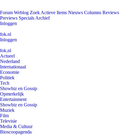
Forum
Weblog
Zoek
Actieve Items
Nieuws
Columns
Reviews
Previews
Specials
Archief
Inloggen
fok.nl
Inloggen
fok.nl
Actueel
Nederland
Internationaal
Economie
Politiek
Tech
Showbiz en Gossip
Opmerkelijk
Entertainment
Showbiz en Gossip
Muziek
Film
Televisie
Media & Cultuur
Bioscoopagenda