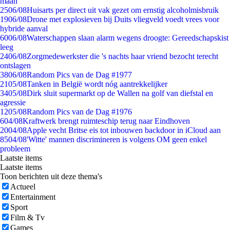
maan
25
06/08
Huisarts per direct uit vak gezet om ernstig alcoholmisbruik
19
06/08
Drone met explosieven bij Duits vliegveld voedt vrees voor
hybride aanval
60
06/08
Waterschappen slaan alarm wegens droogte: Gereedschapskist
leeg
24
06/08
Zorgmedewerkster die 's nachts haar vriend bezocht terecht
ontslagen
38
06/08
Random Pics van de Dag #1977
21
05/08
Tanken in België wordt nóg aantrekkelijker
34
05/08
Dirk sluit supermarkt op de Wallen na golf van diefstal en
agressie
12
05/08
Random Pics van de Dag #1976
6
04/08
Kraftwerk brengt ruimteschip terug naar Eindhoven
20
04/08
Apple vecht Britse eis tot inbouwen backdoor in iCloud aan
85
04/08
'Witte' mannen discrimineren is volgens OM geen enkel
probleem
Laatste items
Laatste items
Toon berichten uit deze thema's
Actueel
Entertainment
Sport
Film & Tv
Games