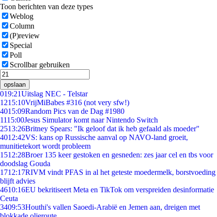
Toon berichten van deze types
Weblog
Column
(P)review
Special
Poll
Scrollbar gebruiken
opslaan
0
19:21
Uitslag NEC - Telstar
12
15:10
VrijMiBabes #316 (not very sfw!)
40
15:09
Random Pics van de Dag #1980
11
15:00
Jesus Simulator komt naar Nintendo Switch
25
13:26
Britney Spears: "Ik geloof dat ik heb gefaald als moeder"
40
12:42
VS: kans op Russische aanval op NAVO-land groeit,
munitietekort wordt probleem
15
12:28
Broer 135 keer gestoken en gesneden: zes jaar cel en tbs voor
doodslag Gouda
17
12:17
RIVM vindt PFAS in al het geteste moedermelk, borstvoeding
blijft advies
46
10:16
EU bekritiseert Meta en TikTok om verspreiden desinformatie
Ceuta
34
09:53
Houthi's vallen Saoedi-Arabië en Jemen aan, dreigen met
blokkade olieroute