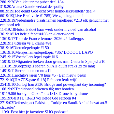
280
19:20
Van kleuter tot puber deel 184
3
19:20
Ariana Grande verlaat de spotlight.
88
19:19
Hoe denkt God echt over homo-seksualiteit? deel 4
60
19:19
[Live Eredivisie #1785] We zijn begonnen!
228
19:19
Nederlandse plaatsnamen lepeltopic #213 elk gehucht met
een bord telt
114
19:18
Huisarts doet haar werk onder invloed van alcohol
36
19:18
Het hele alfabet #108 en 4letterwoord
136
19:17
Tour de France femmes 2026 #5 Lollergps
228
19:17
Russia vs Ukraine #91
38
19:16
Dierenlepeltopic #150
136
19:16
Meisjesnamenlepeltopic #367 LOOOOL LAPO
245
19:15
Voetballers lepel topic #16
159
19:13
Migranten breken door grens naar Ceuta in Spanje,l #10
113
19:12
Koopzegels sparen bij AH duurt straks 2x zo lang
149
19:11
Sterren toen en nu #11
226
19:11
archito's jaren '70 huis #5 - Een nieuw begin
72
19:10
[HAZES-gate #118] Echt een leuk wijf
254
19:10
Oorlog Iran #136 Bridge and powerplant day incoming?
166
19:09
Traditioneel tekenen #6; met honden
191
19:06
Oorlog in Oekraïne #1318 Drone baby drone
195
19:04
[RTL] B&B vol liefde 6de seizoen #4
27
19:03
Defensiepact Pakistan, Turkije en Saudi-Arabië bevat art.5
clausule?
1
19:01
Post hier je favoriete SHO podcast!