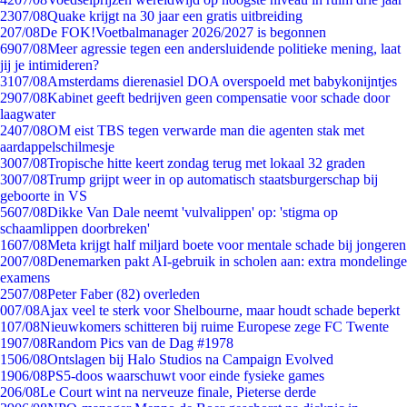
23
07/08
Quake krijgt na 30 jaar een gratis uitbreiding
2
07/08
De FOK!Voetbalmanager 2026/2027 is begonnen
69
07/08
Meer agressie tegen een andersluidende politieke mening, laat
jij je intimideren?
31
07/08
Amsterdams dierenasiel DOA overspoeld met babykonijntjes
29
07/08
Kabinet geeft bedrijven geen compensatie voor schade door
laagwater
24
07/08
OM eist TBS tegen verwarde man die agenten stak met
aardappelschilmesje
30
07/08
Tropische hitte keert zondag terug met lokaal 32 graden
30
07/08
Trump grijpt weer in op automatisch staatsburgerschap bij
geboorte in VS
56
07/08
Dikke Van Dale neemt 'vulvalippen' op: 'stigma op
schaamlippen doorbreken'
16
07/08
Meta krijgt half miljard boete voor mentale schade bij jongeren
20
07/08
Denemarken pakt AI-gebruik in scholen aan: extra mondelinge
examens
25
07/08
Peter Faber (82) overleden
0
07/08
Ajax veel te sterk voor Shelbourne, maar houdt schade beperkt
1
07/08
Nieuwkomers schitteren bij ruime Europese zege FC Twente
19
07/08
Random Pics van de Dag #1978
15
06/08
Ontslagen bij Halo Studios na Campaign Evolved
19
06/08
PS5-doos waarschuwt voor einde fysieke games
2
06/08
Le Court wint na nerveuze finale, Pieterse derde