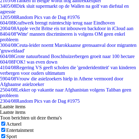
21
05/08
Tanken in België wordt nóg aantrekkelijker
34
05/08
Dirk sluit supermarkt op de Wallen na golf van diefstal en
agressie
12
05/08
Random Pics van de Dag #1976
6
04/08
Kraftwerk brengt ruimteschip terug naar Eindhoven
20
04/08
Apple vecht Britse eis tot inbouwen backdoor in iCloud aan
84
04/08
'Witte' mannen discrimineren is volgens OM geen enkel
probleem
30
04/08
Ceuta-leider noemt Marokkaanse grensaanval door migranten
'gruweldaad'
6
04/08
Grote natuurbrand Boschhuizerbergen groeit naar 100 hectare
6
04/08
FOK! was even down
41
04/08
Regering VS geeft scholen die 'genderidentiteit' van kinderen
verbergen voor ouders ultimatum
59
04/08
Vrouw die asielzoekers hielp in Athene vermoord door
Afghaanse asielzoeker
25
04/08
Lekker op vakantie naar Afghanistan volgens Taliban geen
probleem
23
04/08
Random Pics van de Dag #1975
Laatste items
Laatste items
Toon berichten uit deze thema's
Actueel
Entertainment
Sport