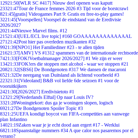
129
21:50
[WLR SC #417] Nieuw deel openen was kaputt
233
21:47
Tour de France femmes 2026 #3 Tijd voor de borstcrawl
8
21:45
[gratis] Videogames Part 9: Gratis en free-to-play games!
32
21:45
[Voorspellen] Voorspel de eindstand van de Eredivisie
2026/2027
20
21:44
Nieuwe Marvel films. #12
215
21:43
[UEL/ECL live topic] #160 GOAAAAAAAAAAAAAL
271
21:42
Post hier pas overleden muzikanten #32
99
21:39
[NPO1] Het Familiediner #23 - te allen tijden
216
21:37
[AMV] VS #1312 spammers van de internationale rechtsorde
74
21:33
[FOK!Voetbalmanager 2026/2027] #1 We zijn er weer
134
21:33
FOK!ers die stoppen met alcohol - waar we stoppen #21
208
21:32
[SBS6] De Bondgenoten #317 We dansen de macaroni
65
21:32
De neergang van Duitsland als lichtend voorbeeld #3
223
21:31
[Videoland] B&B vol liefde 6de seizoen #1 voor de
vooruitkijkers
24
21:30
[2026/2027] Eredivisietoto #1
123
21:29
[Nederlands Elftal] Op naar Louis IV?
33
21:28
Woningtekort: dus ga je woningen slopen, logisch
69
21:27
De Bondgenoten Spoiler Topic #3
83
21:25
UEFA kondigt boycot van FIFA-competities aan vanwege
plan Infantino
140
21:19
Zaken waar je je echt dood aan ergert #17 - Werklui
68
21:18
Spaanstalige nummers #34 A que calor nos pasaremos por el
verano?