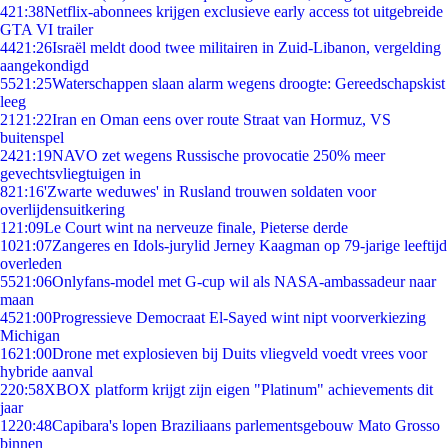
4
21:38
Netflix-abonnees krijgen exclusieve early access tot uitgebreide
GTA VI trailer
44
21:26
Israël meldt dood twee militairen in Zuid-Libanon, vergelding
aangekondigd
55
21:25
Waterschappen slaan alarm wegens droogte: Gereedschapskist
leeg
21
21:22
Iran en Oman eens over route Straat van Hormuz, VS
buitenspel
24
21:19
NAVO zet wegens Russische provocatie 250% meer
gevechtsvliegtuigen in
8
21:16
'Zwarte weduwes' in Rusland trouwen soldaten voor
overlijdensuitkering
1
21:09
Le Court wint na nerveuze finale, Pieterse derde
10
21:07
Zangeres en Idols-jurylid Jerney Kaagman op 79-jarige leeftijd
overleden
55
21:06
Onlyfans-model met G-cup wil als NASA-ambassadeur naar
maan
45
21:00
Progressieve Democraat El-Sayed wint nipt voorverkiezing
Michigan
16
21:00
Drone met explosieven bij Duits vliegveld voedt vrees voor
hybride aanval
2
20:58
XBOX platform krijgt zijn eigen "Platinum" achievements dit
jaar
12
20:48
Capibara's lopen Braziliaans parlementsgebouw Mato Grosso
binnen