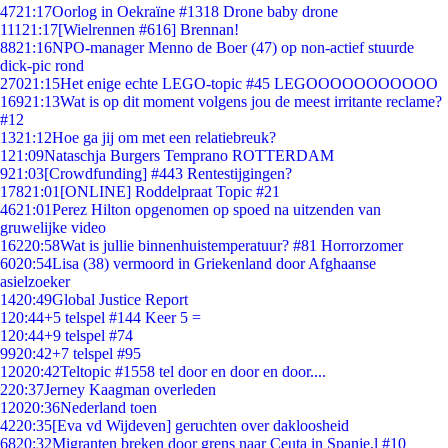
47
21:17
Oorlog in Oekraïne #1318 Drone baby drone
111
21:17
[Wielrennen #616] Brennan!
88
21:16
NPO-manager Menno de Boer (47) op non-actief stuurde
dick-pic rond
270
21:15
Het enige echte LEGO-topic #45 LEGOOOOOOOOOOO
169
21:13
Wat is op dit moment volgens jou de meest irritante reclame?
#12
13
21:12
Hoe ga jij om met een relatiebreuk?
1
21:09
Nataschja Burgers Temprano ROTTERDAM
9
21:03
[Crowdfunding] #443 Rentestijgingen?
178
21:01
[ONLINE] Roddelpraat Topic #21
46
21:01
Perez Hilton opgenomen op spoed na uitzenden van
gruwelijke video
162
20:58
Wat is jullie binnenhuistemperatuur? #81 Horrorzomer
60
20:54
Lisa (38) vermoord in Griekenland door Afghaanse
asielzoeker
14
20:49
Global Justice Report
1
20:44
+5 telspel #144 Keer 5 =
1
20:44
+9 telspel #74
99
20:42
+7 telspel #95
120
20:42
Teltopic #1558 tel door en door en door....
2
20:37
Jerney Kaagman overleden
120
20:36
Nederland toen
42
20:35
[Eva vd Wijdeven] geruchten over dakloosheid
68
20:32
Migranten breken door grens naar Ceuta in Spanje,l #10