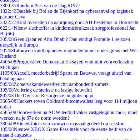
33
00:35
Random Pics van de Dag #1977
18
22:40
Datalek bij Bol en de Bijenkorf na cyberaanval op logistiek
partner Ceva
33
22:27
Kind overleden na aanrijding door AH-bestelbus in Dordrecht
6
22:14
Nieuw slachtoffer in kindermisbruikzaak zorgprofessional Jan
B. (66)
3
05/08
Geen Qatar en Abu Dhabi? Dan eindigt Formule 1-seizoen
mogelijk in Europa
5
05/08
Litouwen vindt opnieuw migrantentunnel onder grens met Wit-
Rusland
45
05/08
Progressieve Democraat El-Sayed wint nipt voorverkiezing
Michigan
11
05/08
Accell, moederbedrijf Sparta en Batavus, vraagt uitstel van
betaling aan
5
05/08
Zomervakantieweerbericht: aanhoudend zomers
1
05/08
Vollering de sterkste na lastige heuvelrit
8
05/08
The Division Resurgence nu gratis op pc
36
05/08
Hackers roven Coldcard-bitcoinwallets leeg voor 114 miljoen
dollar
45
05/08
Doorwerken na AOW-leeftijd vaker vastgelegd in cao's, moet
werken na je 67e de norm worden?
38
05/08
Vinted-foto's van vrouwen massaal gedeeld op seksfora
1
05/08
Nieuwe XBOX Game Pass titels voor de eerste helft van de
maand augustus