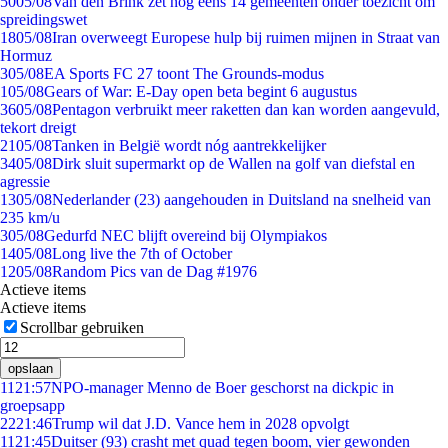
50
05/08
Van den Brink zet nog eens 14 gemeenten onder toezicht om
spreidingswet
18
05/08
Iran overweegt Europese hulp bij ruimen mijnen in Straat van
Hormuz
3
05/08
EA Sports FC 27 toont The Grounds-modus
1
05/08
Gears of War: E-Day open beta begint 6 augustus
36
05/08
Pentagon verbruikt meer raketten dan kan worden aangevuld,
tekort dreigt
21
05/08
Tanken in België wordt nóg aantrekkelijker
34
05/08
Dirk sluit supermarkt op de Wallen na golf van diefstal en
agressie
13
05/08
Nederlander (23) aangehouden in Duitsland na snelheid van
235 km/u
3
05/08
Gedurfd NEC blijft overeind bij Olympiakos
14
05/08
Long live the 7th of October
12
05/08
Random Pics van de Dag #1976
Actieve items
Actieve items
Scrollbar gebruiken
opslaan
11
21:57
NPO-manager Menno de Boer geschorst na dickpic in
groepsapp
22
21:46
Trump wil dat J.D. Vance hem in 2028 opvolgt
11
21:45
Duitser (93) crasht met quad tegen boom, vier gewonden