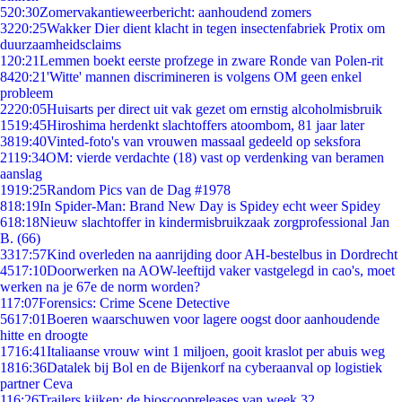
5
20:30
Zomervakantieweerbericht: aanhoudend zomers
32
20:25
Wakker Dier dient klacht in tegen insectenfabriek Protix om
duurzaamheidsclaims
1
20:21
Lemmen boekt eerste profzege in zware Ronde van Polen-rit
84
20:21
'Witte' mannen discrimineren is volgens OM geen enkel
probleem
22
20:05
Huisarts per direct uit vak gezet om ernstig alcoholmisbruik
15
19:45
Hiroshima herdenkt slachtoffers atoombom, 81 jaar later
38
19:40
Vinted-foto's van vrouwen massaal gedeeld op seksfora
21
19:34
OM: vierde verdachte (18) vast op verdenking van beramen
aanslag
19
19:25
Random Pics van de Dag #1978
8
18:19
In Spider-Man: Brand New Day is Spidey echt weer Spidey
6
18:18
Nieuw slachtoffer in kindermisbruikzaak zorgprofessional Jan
B. (66)
33
17:57
Kind overleden na aanrijding door AH-bestelbus in Dordrecht
45
17:10
Doorwerken na AOW-leeftijd vaker vastgelegd in cao's, moet
werken na je 67e de norm worden?
1
17:07
Forensics: Crime Scene Detective
56
17:01
Boeren waarschuwen voor lagere oogst door aanhoudende
hitte en droogte
17
16:41
Italiaanse vrouw wint 1 miljoen, gooit kraslot per abuis weg
18
16:36
Datalek bij Bol en de Bijenkorf na cyberaanval op logistiek
partner Ceva
1
16:26
Trailers kijken: de bioscoopreleases van week 32