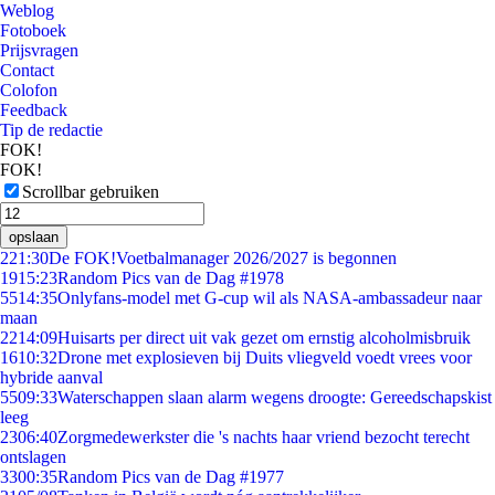
Weblog
Fotoboek
Prijsvragen
Contact
Colofon
Feedback
Tip de redactie
FOK!
FOK!
Scrollbar gebruiken
opslaan
2
21:30
De FOK!Voetbalmanager 2026/2027 is begonnen
19
15:23
Random Pics van de Dag #1978
55
14:35
Onlyfans-model met G-cup wil als NASA-ambassadeur naar
maan
22
14:09
Huisarts per direct uit vak gezet om ernstig alcoholmisbruik
16
10:32
Drone met explosieven bij Duits vliegveld voedt vrees voor
hybride aanval
55
09:33
Waterschappen slaan alarm wegens droogte: Gereedschapskist
leeg
23
06:40
Zorgmedewerkster die 's nachts haar vriend bezocht terecht
ontslagen
33
00:35
Random Pics van de Dag #1977