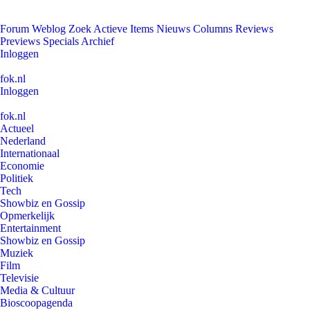
Forum
Weblog
Zoek
Actieve Items
Nieuws
Columns
Reviews
Previews
Specials
Archief
Inloggen
fok.nl
Inloggen
fok.nl
Actueel
Nederland
Internationaal
Economie
Politiek
Tech
Showbiz en Gossip
Opmerkelijk
Entertainment
Showbiz en Gossip
Muziek
Film
Televisie
Media & Cultuur
Bioscoopagenda