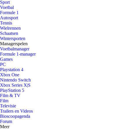
Sport
Voetbal
Formule 1
Autosport
Tennis
Wielrennen
Schaatsen
Wintersporten
Managerspelen
Voetbalmanager
Formule 1-manager
Games
PC
Playstation 4
Xbox One
Nintendo Switch
Xbox Series X|S
PlayStation 5
Film & TV
Film
Televisie
Trailers en Videos
Bioscoopagenda
Forum
Meer