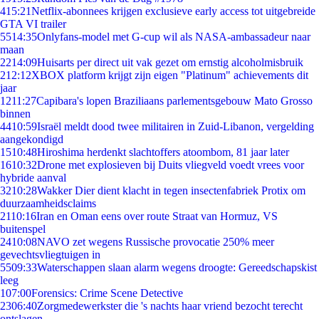
4
15:21
Netflix-abonnees krijgen exclusieve early access tot uitgebreide
GTA VI trailer
55
14:35
Onlyfans-model met G-cup wil als NASA-ambassadeur naar
maan
22
14:09
Huisarts per direct uit vak gezet om ernstig alcoholmisbruik
2
12:12
XBOX platform krijgt zijn eigen "Platinum" achievements dit
jaar
12
11:27
Capibara's lopen Braziliaans parlementsgebouw Mato Grosso
binnen
44
10:59
Israël meldt dood twee militairen in Zuid-Libanon, vergelding
aangekondigd
15
10:48
Hiroshima herdenkt slachtoffers atoombom, 81 jaar later
16
10:32
Drone met explosieven bij Duits vliegveld voedt vrees voor
hybride aanval
32
10:28
Wakker Dier dient klacht in tegen insectenfabriek Protix om
duurzaamheidsclaims
21
10:16
Iran en Oman eens over route Straat van Hormuz, VS
buitenspel
24
10:08
NAVO zet wegens Russische provocatie 250% meer
gevechtsvliegtuigen in
55
09:33
Waterschappen slaan alarm wegens droogte: Gereedschapskist
leeg
1
07:00
Forensics: Crime Scene Detective
23
06:40
Zorgmedewerkster die 's nachts haar vriend bezocht terecht
ontslagen