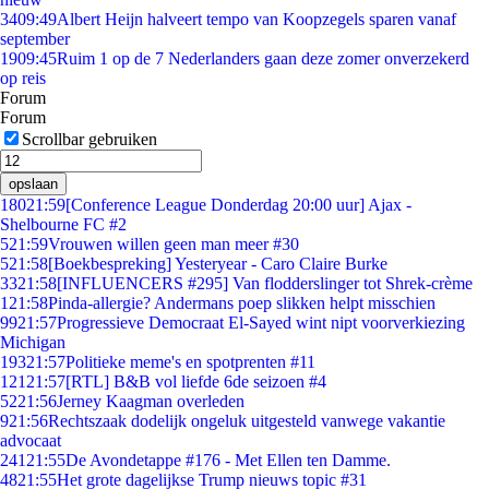
34
09:49
Albert Heijn halveert tempo van Koopzegels sparen vanaf
september
19
09:45
Ruim 1 op de 7 Nederlanders gaan deze zomer onverzekerd
op reis
Forum
Forum
Scrollbar gebruiken
opslaan
180
21:59
[Conference League Donderdag 20:00 uur] Ajax -
Shelbourne FC #2
5
21:59
Vrouwen willen geen man meer #30
5
21:58
[Boekbespreking] Yesteryear - Caro Claire Burke
33
21:58
[INFLUENCERS #295] Van flodderslinger tot Shrek-crème
1
21:58
Pinda-allergie? Andermans poep slikken helpt misschien
99
21:57
Progressieve Democraat El-Sayed wint nipt voorverkiezing
Michigan
193
21:57
Politieke meme's en spotprenten #11
121
21:57
[RTL] B&B vol liefde 6de seizoen #4
52
21:56
Jerney Kaagman overleden
9
21:56
Rechtszaak dodelijk ongeluk uitgesteld vanwege vakantie
advocaat
241
21:55
De Avondetappe #176 - Met Ellen ten Damme.
48
21:55
Het grote dagelijkse Trump nieuws topic #31