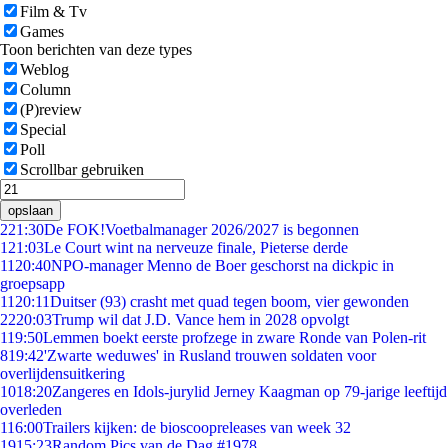
Film & Tv
Games
Toon berichten van deze types
Weblog
Column
(P)review
Special
Poll
Scrollbar gebruiken
opslaan
2
21:30
De FOK!Voetbalmanager 2026/2027 is begonnen
1
21:03
Le Court wint na nerveuze finale, Pieterse derde
11
20:40
NPO-manager Menno de Boer geschorst na dickpic in
groepsapp
11
20:11
Duitser (93) crasht met quad tegen boom, vier gewonden
22
20:03
Trump wil dat J.D. Vance hem in 2028 opvolgt
1
19:50
Lemmen boekt eerste profzege in zware Ronde van Polen-rit
8
19:42
'Zwarte weduwes' in Rusland trouwen soldaten voor
overlijdensuitkering
10
18:20
Zangeres en Idols-jurylid Jerney Kaagman op 79-jarige leeftijd
overleden
1
16:00
Trailers kijken: de bioscoopreleases van week 32
19
15:23
Random Pics van de Dag #1978