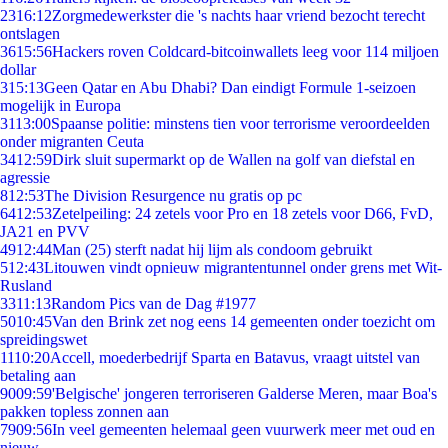
23
16:12
Zorgmedewerkster die 's nachts haar vriend bezocht terecht
ontslagen
36
15:56
Hackers roven Coldcard-bitcoinwallets leeg voor 114 miljoen
dollar
3
15:13
Geen Qatar en Abu Dhabi? Dan eindigt Formule 1-seizoen
mogelijk in Europa
31
13:00
Spaanse politie: minstens tien voor terrorisme veroordeelden
onder migranten Ceuta
34
12:59
Dirk sluit supermarkt op de Wallen na golf van diefstal en
agressie
8
12:53
The Division Resurgence nu gratis op pc
64
12:53
Zetelpeiling: 24 zetels voor Pro en 18 zetels voor D66, FvD,
JA21 en PVV
49
12:44
Man (25) sterft nadat hij lijm als condoom gebruikt
5
12:43
Litouwen vindt opnieuw migrantentunnel onder grens met Wit-
Rusland
33
11:13
Random Pics van de Dag #1977
50
10:45
Van den Brink zet nog eens 14 gemeenten onder toezicht om
spreidingswet
11
10:20
Accell, moederbedrijf Sparta en Batavus, vraagt uitstel van
betaling aan
90
09:59
'Belgische' jongeren terroriseren Galderse Meren, maar Boa's
pakken topless zonnen aan
79
09:56
In veel gemeenten helemaal geen vuurwerk meer met oud en
nieuw