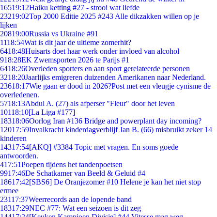
165
19:12
Haiku ketting #27 - strooi wat liefde
232
19:02
Top 2000 Editie 2025 #243 Alle dikzakken willen op je
lijken
208
19:00
Russia vs Ukraine #91
11
18:54
Wat is dit jaar de ultieme zomerhit?
64
18:48
Huisarts doet haar werk onder invloed van alcohol
9
18:28
EK Zwemsporten 2026 te Parijs #1
64
18:26
Overleden sporters en aan sport gerelateerde personen
32
18:20
Jaarlijks emigreren duizenden Amerikanen naar Nederland.
236
18:17
Wie gaan er dood in 2026?Post met een vleugje cynisme de
overledenen.
57
18:13
Abdul A. (27) als afperser "Fleur" door het leven
101
18:10
[La Liga #177]
183
18:06
Oorlog Iran #136 Bridge and powerplant day incoming?
120
17:59
Invalkracht kinderdagverblijf Jan B. (66) misbruikt zeker 14
kinderen
143
17:54
[AKQ] #3384 Topic met vragen. En soms goede
antwoorden.
4
17:51
Poepen tijdens het tandenpoetsen
99
17:46
De Schatkamer van Beeld & Geluid #4
186
17:42
[SBS6] De Oranjezomer #10 Helene je kan het niet stop
ermee
231
17:37
Weerrecords aan de lopende band
183
17:29
NEC #77: Wat een seizoen is dit zeg
144
17:24
[Keuken Kampioen Divisie] #44 Vitesse mag weg