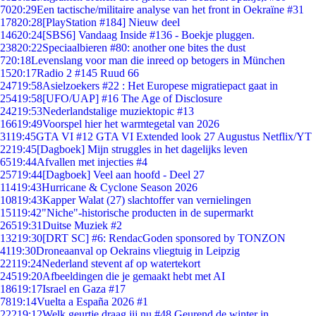
70
20:29
Een tactische/militaire analyse van het front in Oekraïne #31
178
20:28
[PlayStation #184] Nieuw deel
146
20:24
[SBS6] Vandaag Inside #136 - Boekje pluggen.
238
20:22
Speciaalbieren #80: another one bites the dust
7
20:18
Levenslang voor man die inreed op betogers in München
15
20:17
Radio 2 #145 Ruud 66
247
19:58
Asielzoekers #22 : Het Europese migratiepact gaat in
254
19:58
[UFO/UAP] #16 The Age of Disclosure
242
19:53
Nederlandstalige muziektopic #13
166
19:49
Voorspel hier het warmtegetal van 2026
31
19:45
GTA VI #12 GTA VI Extended look 27 Augustus Netflix/YT
22
19:45
[Dagboek] Mijn struggles in het dagelijks leven
65
19:44
Afvallen met injecties #4
257
19:44
[Dagboek] Veel aan hoofd - Deel 27
114
19:43
Hurricane & Cyclone Season 2026
108
19:43
Kapper Walat (27) slachtoffer van vernielingen
151
19:42
"Niche"-historische producten in de supermarkt
265
19:31
Duitse Muziek #2
132
19:30
[DRT SC] #6: RendacGoden sponsored by TONZON
41
19:30
Droneaanval op Oekrains vliegtuig in Leipzig
221
19:24
Nederland stevent af op watertekort
245
19:20
Afbeeldingen die je gemaakt hebt met AI
186
19:17
Israel en Gaza #17
78
19:14
Vuelta a España 2026 #1
222
19:12
Welk geurtje draag jij nu #48 Geurend de winter in