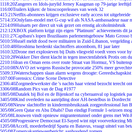
11
18:20
Zangeres en Idols-jurylid Jerney Kaagman op 79-jarige leeftijd
1
16:00
Trailers kijken: de bioscoopreleases van week 32
4
15:21
Netflix-abonnees krijgen exclusieve early access tot uitgebreide
57
14:35
Onlyfans-model met G-cup wil als NASA-ambassadeur naar 
22
14:09
Huisarts per direct uit vak gezet om ernstig alcoholmisbruik
2
12:12
XBOX platform krijgt zijn eigen "Platinum" achievements dit ja
12
11:27
Capibara's lopen Braziliaans parlementsgebouw Mato Grosso 
50
10:59
Israël meldt dood twee militairen in Zuid-Libanon, vergeldin
15
10:48
Hiroshima herdenkt slachtoffers atoombom, 81 jaar later
16
10:32
Drone met explosieven bij Duits vliegveld voedt vrees voor hy
32
10:28
Wakker Dier dient klacht in tegen insectenfabriek Protix om 
22
10:16
Iran en Oman eens over route Straat van Hormuz, VS buitensp
25
10:08
NAVO zet wegens Russische provocatie 250% meer gevechtsvl
55
09:33
Waterschappen slaan alarm wegens droogte: Gereedschapskist
1
07:00
Forensics: Crime Scene Detective
23
06:40
Zorgmedewerkster die 's nachts haar vriend bezocht terecht on
33
06/08
Random Pics van de Dag #1977
18
05/08
Datalek bij Bol en de Bijenkorf na cyberaanval op logistiek pa
34
05/08
Kind overleden na aanrijding door AH-bestelbus in Dordrecht
6
05/08
Nieuw slachtoffer in kindermisbruikzaak zorgprofessional Jan B
3
05/08
Geen Qatar en Abu Dhabi? Dan eindigt Formule 1-seizoen moge
5
05/08
Litouwen vindt opnieuw migrantentunnel onder grens met Wit-
45
05/08
Progressieve Democraat El-Sayed wint nipt voorverkiezing M
12
05/08
Accell, moederbedrijf Sparta en Batavus, vraagt uitstel van bet
5
05/08
Zomervakantieweerbericht: aanhoudend zomers