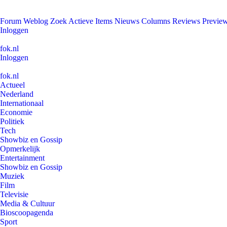
Forum
Weblog
Zoek
Actieve Items
Nieuws
Columns
Reviews
Previe
Inloggen
fok.nl
Inloggen
fok.nl
Actueel
Nederland
Internationaal
Economie
Politiek
Tech
Showbiz en Gossip
Opmerkelijk
Entertainment
Showbiz en Gossip
Muziek
Film
Televisie
Media & Cultuur
Bioscoopagenda
Sport