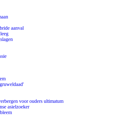
maan
bride aanval
 leeg
tslagen
ssie
eem
'gruweldaad'
 verbergen voor ouders ultimatum
nse asielzoeker
obleem