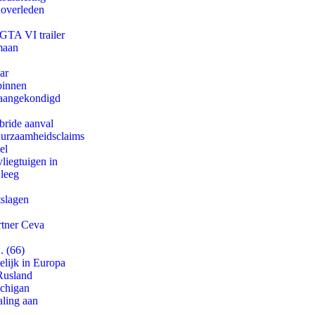
 overleden
 GTA VI trailer
maan
ar
binnen
g aangekondigd
bride aanval
duurzaamheidsclaims
el
iegtuigen in
 leeg
tslagen
rtner Ceva
. (66)
lijk in Europa
Rusland
ichigan
aling aan