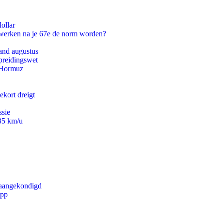
ollar
 werken na je 67e de norm worden?
and augustus
preidingswet
n Hormuz
ekort dreigt
ssie
235 km/u
g aangekondigd
app