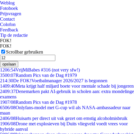
Weblog
Fotoboek
Prijsvragen
Contact
Colofon
Feedback
Tip de redactie
FOK!
FOK!
Scrollbar gebruiken
opslaan
12
06:54
VrijMiBabes #316 (not very sfw!)
35
00:07
Random Pics van de Dag #1979
2
14:30
De FOK!Voetbalmanager 2026/2027 is begonnen
14
09:40
Meta krijgt half miljard boete voor mentale schade bij jongeren
24
09:37
Denemarken pakt AI-gebruik in scholen aan: extra mondelinge
examens
19
07/08
Random Pics van de Dag #1978
65
06/08
Onlyfans-model met G-cup wil als NASA-ambassadeur naar
maan
24
06/08
Huisarts per direct uit vak gezet om ernstig alcoholmisbruik
19
06/08
Drone met explosieven bij Duits vliegveld voedt vrees voor
hybride aanval