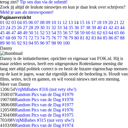
terug ziet?
Tip ons dan via de submit!
Zoek jij altijd de leukste nieuwtjes en kun je daar leuk over schrijven?
Meld je aan als nieuwsposter!
Paginaoverzicht
01
02
03
04
05
06
07
08
09
10
11
12
13
14
15
16
17
18
19
20
21
22
23
24
25
26
27
28
29
30
31
32
33
34
35
36
37
38
39
40
41
42
43
44
45
46
47
48
49
50
51
52
53
54
55
56
57
58
59
60
61
62
63
64
65
66
67
68
69
70
71
72
73
74
75
76
77
78
79
80
81
82
83
84
85
86
87
88
89
90
91
92
93
94
95
96
97
98
99
100
Danny
Danny is de initiatiefnemer, oprichter en eigenaar van FOK.nl. Hij is
maar zelden serieus, heeft een uitgesproken Rotterdamse mening die
lang niet altijd politiek correct is en bezit de bizarre eigenschap mensen
op de kast te jagen, waar dat eigenlijk nooit de bedoeling is. Houdt van
films, series, tech en gamen, en wil vooral nieuws met een mening.
Meer van Danny
12
06:54
VrijMiBabes #316 (not very sfw!)
35
00:07
Random Pics van de Dag #1979
19
07/08
Random Pics van de Dag #1978
38
06/08
Random Pics van de Dag #1977
12
05/08
Random Pics van de Dag #1976
23
04/08
Random Pics van de Dag #1975
7
03/08
VrijMiBabes #315 (not very sfw!)
41
03/08
Random Pics van de Dag #1974