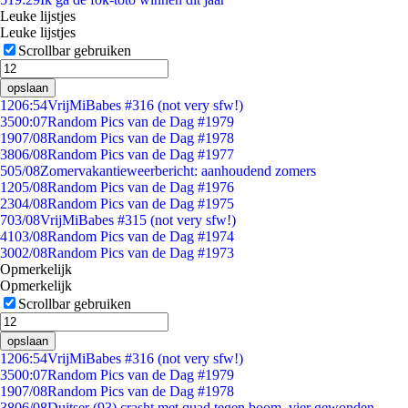
Leuke lijstjes
Leuke lijstjes
Scrollbar gebruiken
opslaan
12
06:54
VrijMiBabes #316 (not very sfw!)
35
00:07
Random Pics van de Dag #1979
19
07/08
Random Pics van de Dag #1978
38
06/08
Random Pics van de Dag #1977
5
05/08
Zomervakantieweerbericht: aanhoudend zomers
12
05/08
Random Pics van de Dag #1976
23
04/08
Random Pics van de Dag #1975
7
03/08
VrijMiBabes #315 (not very sfw!)
41
03/08
Random Pics van de Dag #1974
30
02/08
Random Pics van de Dag #1973
Opmerkelijk
Opmerkelijk
Scrollbar gebruiken
opslaan
12
06:54
VrijMiBabes #316 (not very sfw!)
35
00:07
Random Pics van de Dag #1979
19
07/08
Random Pics van de Dag #1978
38
06/08
Duitser (93) crasht met quad tegen boom, vier gewonden