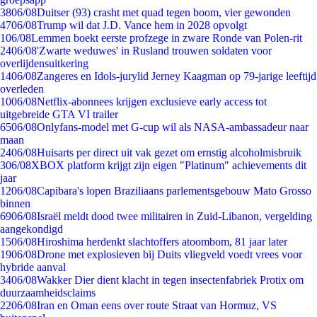
38
06/08
Duitser (93) crasht met quad tegen boom, vier gewonden
47
06/08
Trump wil dat J.D. Vance hem in 2028 opvolgt
1
06/08
Lemmen boekt eerste profzege in zware Ronde van Polen-rit
24
06/08
'Zwarte weduwes' in Rusland trouwen soldaten voor
overlijdensuitkering
14
06/08
Zangeres en Idols-jurylid Jerney Kaagman op 79-jarige leeftijd
overleden
10
06/08
Netflix-abonnees krijgen exclusieve early access tot
uitgebreide GTA VI trailer
65
06/08
Onlyfans-model met G-cup wil als NASA-ambassadeur naar
maan
24
06/08
Huisarts per direct uit vak gezet om ernstig alcoholmisbruik
3
06/08
XBOX platform krijgt zijn eigen "Platinum" achievements dit
jaar
12
06/08
Capibara's lopen Braziliaans parlementsgebouw Mato Grosso
binnen
69
06/08
Israël meldt dood twee militairen in Zuid-Libanon, vergelding
aangekondigd
15
06/08
Hiroshima herdenkt slachtoffers atoombom, 81 jaar later
19
06/08
Drone met explosieven bij Duits vliegveld voedt vrees voor
hybride aanval
34
06/08
Wakker Dier dient klacht in tegen insectenfabriek Protix om
duurzaamheidsclaims
22
06/08
Iran en Oman eens over route Straat van Hormuz, VS