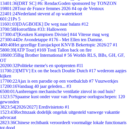
134
01:36
[DRT SC] #6: RendacGoden sponsored by TONZON
198
01:28
Tour de France femmes 2026 #4 op de Ventoux
224
01:24
Nederland stevent af op watertekort
6
01:21
Ps 5
116
01:03
[DAGBOEK] De weg naar balans #12
37
00:58
Horrorfilms #33: Halloween
173
00:47
[Keuken Kampioen Divisie] #44 Vitesse mag weg
273
00:44
De Avondetappe #176 - Met Ellen ten Damme.
4
00:40
Het gezellige Eurojackpot KNVB Bekertopic 2026/27 #1
58
00:39
[ATP Tour] #169 Tosti Tallon back on fire
186
00:35
Big Brother International # 56 Worlds RLS, BBs, GH, GF,
OT
202
00:32
Politieke meme's en spotprenten #11
117
00:23
[MTV] Ex on the beach Double Dutch #17 wederom aapjes
kijken
177
00:22
Ajax is een parodie op een voetbalclub #7 Vuurwerkjes
172
00:16
Vandaag 40 jaar geleden... #3
65
00:01
Aanbrengen mechanische ventilatie zinvol in oud huis?
13
23:57
Spaanse kust onder vuur van Portugese oorlogsschepen: 120
gewonden
38
23:54
[2026/2027] Eredivisietoto #1
15
23:43
Rechtszaak dodelijk ongeluk uitgesteld vanwege vakantie
advocaat
28
23:36
Chinese rechtbank veroordeelt voormalige lokale functionaris
tot dood