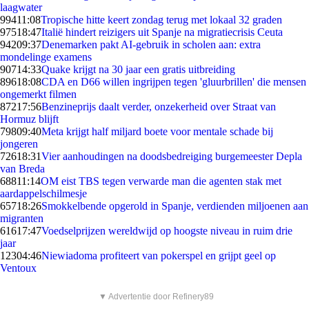
laagwater
994
11:08
Tropische hitte keert zondag terug met lokaal 32 graden
975
18:47
Italië hindert reizigers uit Spanje na migratiecrisis Ceuta
942
09:37
Denemarken pakt AI-gebruik in scholen aan: extra
mondelinge examens
907
14:33
Quake krijgt na 30 jaar een gratis uitbreiding
896
18:08
CDA en D66 willen ingrijpen tegen 'gluurbrillen' die mensen
ongemerkt filmen
872
17:56
Benzineprijs daalt verder, onzekerheid over Straat van
Hormuz blijft
798
09:40
Meta krijgt half miljard boete voor mentale schade bij
jongeren
726
18:31
Vier aanhoudingen na doodsbedreiging burgemeester Depla
van Breda
688
11:14
OM eist TBS tegen verwarde man die agenten stak met
aardappelschilmesje
657
18:26
Smokkelbende opgerold in Spanje, verdienden miljoenen aan
migranten
616
17:47
Voedselprijzen wereldwijd op hoogste niveau in ruim drie
jaar
123
04:46
Niewiadoma profiteert van pokerspel en grijpt geel op
Ventoux
▼ Advertentie door Refinery89