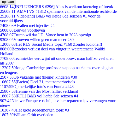
opslaan
66
08:14
[INFLUENCERS #296] Alles is welkom kneuzing of breuk
256
08:11
[AMV] VS #1312 spammers van de internationale rechtsorde
252
08:11
[Videoland] B&B vol liefde 6de seizoen #1 voor de
vooruitkijkers
74
08:08
Afvallen met injecties #4
50
08:08
Eeuwig voortleven
47
08:07
Trump wil dat J.D. Vance hem in 2028 opvolgt
93
08:05
Vrouwen willen geen man meer #30
120
08:03
Het RLS Social Media-topic #160 Zonder Kolonel!!
8
08:00
Bezoeker verliest deel van vinger in waterattractie Walibi
Holland
77
08:00
Techniekles verdwijnt uit onderbouw: maar half zo veel uren
als 2007
122
07:59
Jonge Cambridge professor stapt op na claims over plagiaat
en leugens
25
07:58
Op vakantie met (kleine) kinderen #30
106
07:55
[Breien] Deel 21, met zomerbreisels
11
07:55
Opmerkelijke foto's van Funda #243
258
07:53
Hennie van der Most failliet verklaard
186
07:53
[RTL] B&B vol liefde 6de seizoen #4
9
07:42
Nieuwe Europese richtlijn: vaker repareren ipv vervangen voor
nieuw
103
07:40
Het grote goedemorgen topic #3
18
07:39
William Orbit overleden