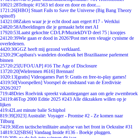
100
21:28
Teltopic #1563 tel door en door en door....
17
21:26
[HBO] Stuart Fails to Save the Universe (Big Bang Theory
spinoff)
143
21:08
Zaken waar je je echt dood aan ergert #17 - Werklui
248
20:58
Afbeeldingen die je gemaakt hebt met AI
179
20:53
Laatst gekochte CD/LP/MuziekDVD deel 75 | koopjes
241
20:39
Wie gaan er dood in 2026?Post met een vleugje cynisme de
overledenen.
44
20:30
GGZ heeft mij gezond verklaard.
23
20:29
Capibara's wandelen doodleuk het Braziliaanse parlement
binnen
257
20:25
[UFO/UAP] #16 The Age of Disclosure
137
20:20
[Wielrennen #616] Brennan!
10
20:13
[gratis] Videogames Part 9: Gratis en free-to-play games!
43
19:50
[Voorspellen] Voorspel de eindstand van de Eredivisie
2026/2027
7
19:48
Dries Roelvink spreekt vakantieganger aan om gele zwembroek
241
19:46
Top 2000 Editie 2025 #243 Alle dikzakken willen op je
lijken
4
19:42
Last minute balie Schiphol
8
19:39
[2023] Australië: Voyager - Promise #2 - Ze komen naar
Tilburg
74
19:36
Een tactische/militaire analyse van het front in Oekraïne #31
148
19:32
[SBS6] Vandaag Inside #136 - Boekje pluggen.
5
19:29
Ik ga de fok-toto winnen dit jaar