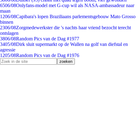
65
06/08
Onlyfans-model met G-cup wil als NASA-ambassadeur naar
maan
12
06/08
Capibara's lopen Braziliaans parlementsgebouw Mato Grosso
binnen
23
06/08
Zorgmedewerkster die 's nachts haar vriend bezocht terecht
ontslagen
38
06/08
Random Pics van de Dag #1977
34
05/08
Dirk sluit supermarkt op de Wallen na golf van diefstal en
agressie
12
05/08
Random Pics van de Dag #1976