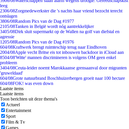
59
06/08
Waterschappen slaan alarm wegens droogte: Gereedschapskist
leeg
23
06/08
Zorgmedewerkster die 's nachts haar vriend bezocht terecht
ontslagen
38
06/08
Random Pics van de Dag #1977
21
05/08
Tanken in België wordt nóg aantrekkelijker
34
05/08
Dirk sluit supermarkt op de Wallen na golf van diefstal en
agressie
12
05/08
Random Pics van de Dag #1976
6
04/08
Kraftwerk brengt ruimteschip terug naar Eindhoven
20
04/08
Apple vecht Britse eis tot inbouwen backdoor in iCloud aan
85
04/08
'Witte' mannen discrimineren is volgens OM geen enkel
probleem
34
04/08
Ceuta-leider noemt Marokkaanse grensaanval door migranten
'gruweldaad'
6
04/08
Grote natuurbrand Boschhuizerbergen groeit naar 100 hectare
6
04/08
FOK! was even down
Laatste items
Laatste items
Toon berichten uit deze thema's
Actueel
Entertainment
Sport
Film & Tv
Games