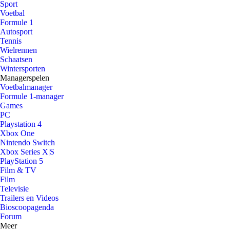
Sport
Voetbal
Formule 1
Autosport
Tennis
Wielrennen
Schaatsen
Wintersporten
Managerspelen
Voetbalmanager
Formule 1-manager
Games
PC
Playstation 4
Xbox One
Nintendo Switch
Xbox Series X|S
PlayStation 5
Film & TV
Film
Televisie
Trailers en Videos
Bioscoopagenda
Forum
Meer