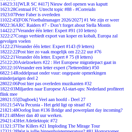
146
23:31
[WLR SC #417] Nieuw deel openen was kaputt
16
23:28
Centraal FC Utrecht topic #88 - #CorreiaIn
19
23:07
Peter Faber is overleden
110
22:45
[FOK!Voetbalmanager 2026/2027] #1 We zijn er weer
90
22:36
ARC Raiders #7 - Don’t forget about Stella Montis
144
22:27
Verander één letter: Expert #91 (10 letters)
32
22:27
Congo verbiedt export van koper en kobalt, Europa zal
gevolgen voelen
51
22:23
Verander één letter: Expert #143 (9 letters)
182
22:22
Post hier zo vaak mogelijk om 22:22 uur #76
16
22:21
Verander één letter. Expert # 75 (8 letters)
251
22:20
Asielzoekers #22 : Het Europese migratiepact gaat in
201
22:16
Verander een letter expert (7lettereditie) #50
68
22:14
Roddelpraat onder vuur: ongepaste opmerkingen
minderjarigen deel 2
280
22:06
Post hier pas overleden muzikanten #32
18
22:03
Miljarden naar Europese AI-start-ups: Nederland profiteert
flink mee
289
21:55
[Dagboek] Veel aan hoofd - Deel 27
161
21:54
Via Pecunia - Het geld ligt op straat! #2
218
21:48
Oorlog Iran #136 Bridge and powerplant day incoming?
81
21:48
Meer dan 40 uur werken.
294
21:43
Het Atletiektopic #72
113
21:37
The Killers #21 Imploding The Mirage Tour
173
21:28
Wat is jullie binnenhuistemperatuur? #81 Horrorzomer