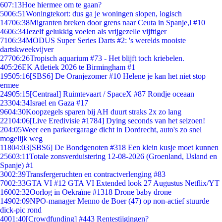
6
07:13
Hoe hiermee om te gaan?
50
06:51
Woningtekort: dus ga je woningen slopen, logisch
147
06:38
Migranten breken door grens naar Ceuta in Spanje,l #10
46
06:34
Jezelf gelukkig voelen als vrijgezelle vijftiger
71
06:34
MODUS Super Series Darts #2: 's werelds mooiste
dartskweekvijver
277
06:26
Tropisch aquarium #73 - Het blijft toch kriebelen.
4
05:26
EK Atletiek 2026 te Birmingham #1
195
05:16
[SBS6] De Oranjezomer #10 Helene je kan het niet stop
ermee
249
05:15
[Centraal] Ruimtevaart / SpaceX #87 Rondje oceaan
233
04:34
Israel en Gaza #17
96
04:30
Koopzegels sparen bij AH duurt straks 2x zo lang
221
04:06
[Live Eredivisie #1784] Dying seconds van het seizoen!
2
04:05
Weer een parkeergarage dicht in Dordrecht, auto's zo snel
mogelijk weg
118
04:03
[SBS6] De Bondgenoten #318 Een klein kusje moet kunnen
256
03:11
Totale zonsverduistering 12-08-2026 (Groenland, IJsland en
Spanje) #1
30
02:39
Transfergeruchten en contractverlenging #83
70
02:33
GTA VI #12 GTA VI Extended look 27 Augustus Netflix/YT
160
02:32
Oorlog in Oekraïne #1318 Drone baby drone
149
02:09
NPO-manager Menno de Boer (47) op non-actief stuurde
dick-pic rond
40
01:40
[Crowdfunding] #443 Rentestijgingen?