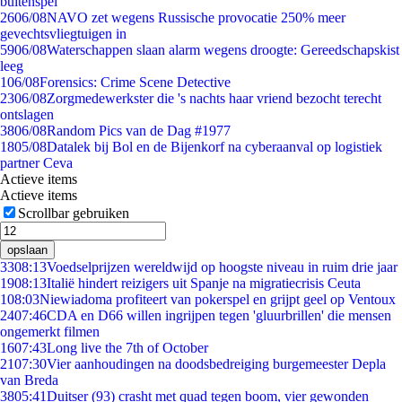
buitenspel
26
06/08
NAVO zet wegens Russische provocatie 250% meer
gevechtsvliegtuigen in
59
06/08
Waterschappen slaan alarm wegens droogte: Gereedschapskist
leeg
1
06/08
Forensics: Crime Scene Detective
23
06/08
Zorgmedewerkster die 's nachts haar vriend bezocht terecht
ontslagen
38
06/08
Random Pics van de Dag #1977
18
05/08
Datalek bij Bol en de Bijenkorf na cyberaanval op logistiek
partner Ceva
Actieve items
Actieve items
Scrollbar gebruiken
opslaan
33
08:13
Voedselprijzen wereldwijd op hoogste niveau in ruim drie jaar
19
08:13
Italië hindert reizigers uit Spanje na migratiecrisis Ceuta
1
08:03
Niewiadoma profiteert van pokerspel en grijpt geel op Ventoux
24
07:46
CDA en D66 willen ingrijpen tegen 'gluurbrillen' die mensen
ongemerkt filmen
16
07:43
Long live the 7th of October
21
07:30
Vier aanhoudingen na doodsbedreiging burgemeester Depla
van Breda
38
05:41
Duitser (93) crasht met quad tegen boom, vier gewonden