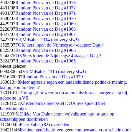
30
02/08
Random Pics van de Dag #1973
44
01/08
Random Pics van de Dag #1972
49
31/07
Random Pics van de Dag #1971
36
30/07
Random Pics van de Dag #1970
44
29/07
Random Pics van de Dag #1969
32
28/07
Random Pics van de Dag #1968
40
27/07
Random Pics van de Dag #1967
14
27/07
VrijMiBabes #314 (not very sfw!)
15
25/07
FOK!kers lopen de Nijmeegse 4-daagse: Dag 4
83
25/07
Random Pics van de Dag #1966
5
24/07
FOK!kers lopen de Nijmeegse 4-daagse: Dag 3
38
24/07
Random Pics van de Dag #1965
Meest gelezen
60948
06:54
VrijMiBabes #316 (not very sfw!)
55163
00:07
Random Pics van de Dag #1979
1606
13:48
Meer agressie tegen een andersluidende politieke mening,
laat jij je intimideren?
1301
10:12
Trump grijpt weer in op automatisch staatsburgerschap bij
geboorte in VS
1228
11:52
Amsterdams dierenasiel DOA overspoeld met
babykonijntjes
1219
09:51
Dikke Van Dale neemt 'vulvalippen' op: 'stigma op
schaamlippen doorbreken'
1176
09:05
Peter Faber (82) overleden
1042
11:46
Kabinet geeft bedrijven geen compensatie voor schade door