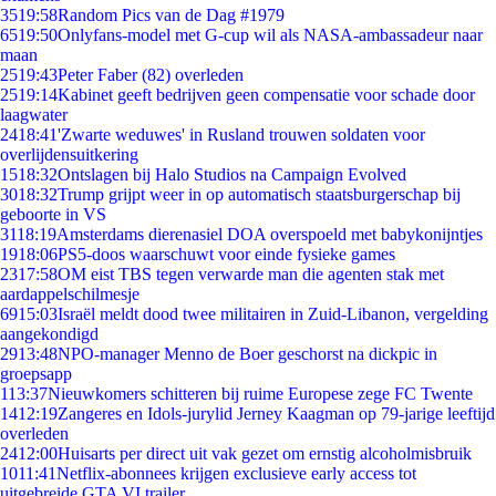
35
19:58
Random Pics van de Dag #1979
65
19:50
Onlyfans-model met G-cup wil als NASA-ambassadeur naar
maan
25
19:43
Peter Faber (82) overleden
25
19:14
Kabinet geeft bedrijven geen compensatie voor schade door
laagwater
24
18:41
'Zwarte weduwes' in Rusland trouwen soldaten voor
overlijdensuitkering
15
18:32
Ontslagen bij Halo Studios na Campaign Evolved
30
18:32
Trump grijpt weer in op automatisch staatsburgerschap bij
geboorte in VS
31
18:19
Amsterdams dierenasiel DOA overspoeld met babykonijntjes
19
18:06
PS5-doos waarschuwt voor einde fysieke games
23
17:58
OM eist TBS tegen verwarde man die agenten stak met
aardappelschilmesje
69
15:03
Israël meldt dood twee militairen in Zuid-Libanon, vergelding
aangekondigd
29
13:48
NPO-manager Menno de Boer geschorst na dickpic in
groepsapp
1
13:37
Nieuwkomers schitteren bij ruime Europese zege FC Twente
14
12:19
Zangeres en Idols-jurylid Jerney Kaagman op 79-jarige leeftijd
overleden
24
12:00
Huisarts per direct uit vak gezet om ernstig alcoholmisbruik
10
11:41
Netflix-abonnees krijgen exclusieve early access tot
uitgebreide GTA VI trailer