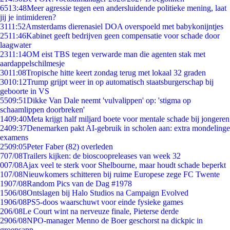
65
13:48
Meer agressie tegen een andersluidende politieke mening, laat
jij je intimideren?
31
11:52
Amsterdams dierenasiel DOA overspoeld met babykonijntjes
25
11:46
Kabinet geeft bedrijven geen compensatie voor schade door
laagwater
23
11:14
OM eist TBS tegen verwarde man die agenten stak met
aardappelschilmesje
30
11:08
Tropische hitte keert zondag terug met lokaal 32 graden
30
10:12
Trump grijpt weer in op automatisch staatsburgerschap bij
geboorte in VS
55
09:51
Dikke Van Dale neemt 'vulvalippen' op: 'stigma op
schaamlippen doorbreken'
14
09:40
Meta krijgt half miljard boete voor mentale schade bij jongeren
24
09:37
Denemarken pakt AI-gebruik in scholen aan: extra mondelinge
examens
25
09:05
Peter Faber (82) overleden
7
07/08
Trailers kijken: de bioscoopreleases van week 32
0
07/08
Ajax veel te sterk voor Shelbourne, maar houdt schade beperkt
1
07/08
Nieuwkomers schitteren bij ruime Europese zege FC Twente
19
07/08
Random Pics van de Dag #1978
15
06/08
Ontslagen bij Halo Studios na Campaign Evolved
19
06/08
PS5-doos waarschuwt voor einde fysieke games
2
06/08
Le Court wint na nerveuze finale, Pieterse derde
29
06/08
NPO-manager Menno de Boer geschorst na dickpic in
groepsapp