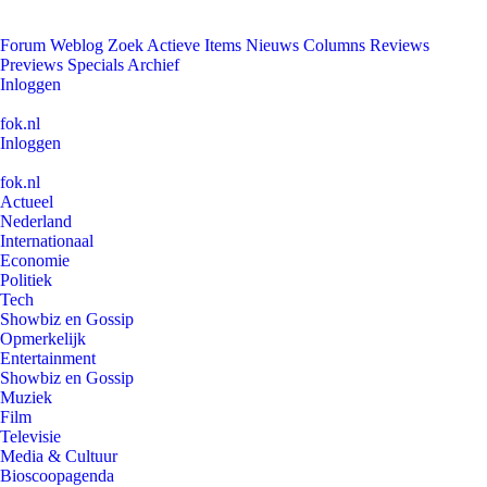
Forum
Weblog
Zoek
Actieve Items
Nieuws
Columns
Reviews
Previews
Specials
Archief
Inloggen
fok.nl
Inloggen
fok.nl
Actueel
Nederland
Internationaal
Economie
Politiek
Tech
Showbiz en Gossip
Opmerkelijk
Entertainment
Showbiz en Gossip
Muziek
Film
Televisie
Media & Cultuur
Bioscoopagenda