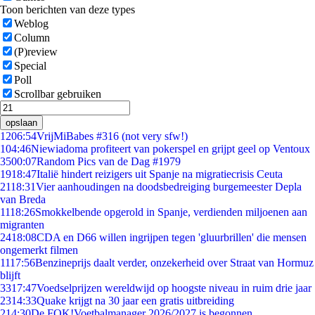
Toon berichten van deze types
Weblog
Column
(P)review
Special
Poll
Scrollbar gebruiken
opslaan
12
06:54
VrijMiBabes #316 (not very sfw!)
1
04:46
Niewiadoma profiteert van pokerspel en grijpt geel op Ventoux
35
00:07
Random Pics van de Dag #1979
19
18:47
Italië hindert reizigers uit Spanje na migratiecrisis Ceuta
21
18:31
Vier aanhoudingen na doodsbedreiging burgemeester Depla
van Breda
11
18:26
Smokkelbende opgerold in Spanje, verdienden miljoenen aan
migranten
24
18:08
CDA en D66 willen ingrijpen tegen 'gluurbrillen' die mensen
ongemerkt filmen
11
17:56
Benzineprijs daalt verder, onzekerheid over Straat van Hormuz
blijft
33
17:47
Voedselprijzen wereldwijd op hoogste niveau in ruim drie jaar
23
14:33
Quake krijgt na 30 jaar een gratis uitbreiding
2
14:30
De FOK!Voetbalmanager 2026/2027 is begonnen