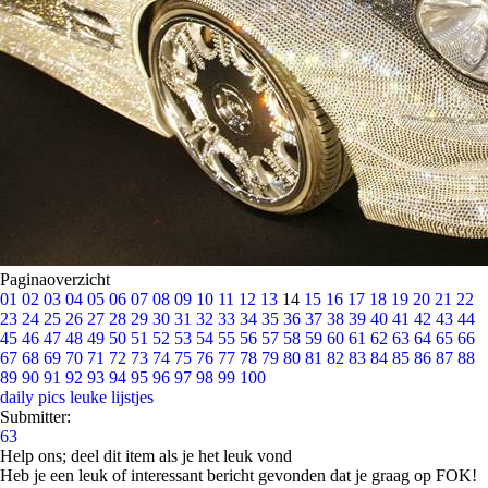
Paginaoverzicht
01
02
03
04
05
06
07
08
09
10
11
12
13
14
15
16
17
18
19
20
21
22
23
24
25
26
27
28
29
30
31
32
33
34
35
36
37
38
39
40
41
42
43
44
45
46
47
48
49
50
51
52
53
54
55
56
57
58
59
60
61
62
63
64
65
66
67
68
69
70
71
72
73
74
75
76
77
78
79
80
81
82
83
84
85
86
87
88
89
90
91
92
93
94
95
96
97
98
99
100
daily pics
leuke lijstjes
Submitter:
63
Help ons; deel dit item als je het leuk vond
Heb je een leuk of interessant bericht gevonden dat je graag op FOK!