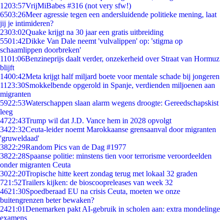
12
03:57
VrijMiBabes #316 (not very sfw!)
65
03:26
Meer agressie tegen een andersluidende politieke mening, laat
jij je intimideren?
23
03:02
Quake krijgt na 30 jaar een gratis uitbreiding
55
01:42
Dikke Van Dale neemt 'vulvalippen' op: 'stigma op
schaamlippen doorbreken'
11
01:06
Benzineprijs daalt verder, onzekerheid over Straat van Hormuz
blijft
14
00:42
Meta krijgt half miljard boete voor mentale schade bij jongeren
11
23:30
Smokkelbende opgerold in Spanje, verdienden miljoenen aan
migranten
59
22:53
Waterschappen slaan alarm wegens droogte: Gereedschapskist
leeg
47
22:43
Trump wil dat J.D. Vance hem in 2028 opvolgt
34
22:32
Ceuta-leider noemt Marokkaanse grensaanval door migranten
'gruweldaad'
38
22:29
Random Pics van de Dag #1977
38
22:28
Spaanse politie: minstens tien voor terrorisme veroordeelden
onder migranten Ceuta
30
22:20
Tropische hitte keert zondag terug met lokaal 32 graden
7
21:52
Trailers kijken: de bioscoopreleases van week 32
46
21:30
Spoedberaad EU na crisis Ceuta, moeten we onze
buitengrenzen beter bewaken?
24
21:01
Denemarken pakt AI-gebruik in scholen aan: extra mondelinge
examens