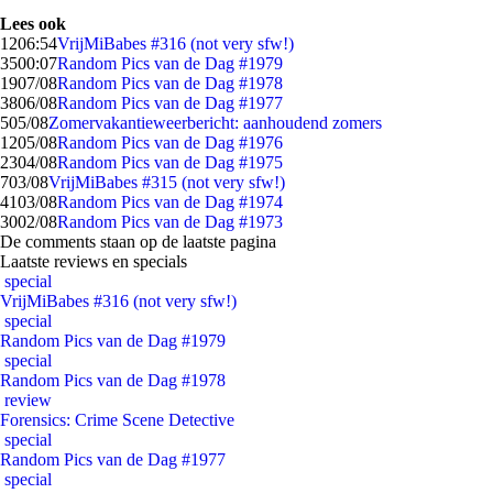
Lees ook
12
06:54
VrijMiBabes #316 (not very sfw!)
35
00:07
Random Pics van de Dag #1979
19
07/08
Random Pics van de Dag #1978
38
06/08
Random Pics van de Dag #1977
5
05/08
Zomervakantieweerbericht: aanhoudend zomers
12
05/08
Random Pics van de Dag #1976
23
04/08
Random Pics van de Dag #1975
7
03/08
VrijMiBabes #315 (not very sfw!)
41
03/08
Random Pics van de Dag #1974
30
02/08
Random Pics van de Dag #1973
De comments staan op de laatste pagina
Laatste reviews en specials
special
VrijMiBabes #316 (not very sfw!)
special
Random Pics van de Dag #1979
special
Random Pics van de Dag #1978
review
Forensics: Crime Scene Detective
special
Random Pics van de Dag #1977
special