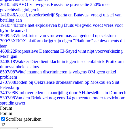
26
10:54
NAVO zet wegens Russische provocatie 250% meer
gevechtsvliegtuigen in
14
10:46
Accell, moederbedrijf Sparta en Batavus, vraagt uitstel van
betaling aan
19
10:44
Drone met explosieven bij Duits vliegveld voedt vrees voor
hybride aanval
39
09:53
Vinted-foto's van vrouwen massaal gedeeld op seksfora
3
09:33
XBOX platform krijgt zijn eigen "Platinum" achievements dit
jaar
46
09:22
Progressieve Democraat El-Sayed wint nipt voorverkiezing
Michigan
34
08:18
Wakker Dier dient klacht in tegen insectenfabriek Protix om
duurzaamheidsclaims
85
07/08
'Witte' mannen discrimineren is volgens OM geen enkel
probleem
27
07/08
Doden bij Oekraïense droneaanvallen op Moskou en Sint-
Petersburg
34
07/08
Kind overleden na aanrijding door AH-bestelbus in Dordrecht
53
07/08
Van den Brink zet nog eens 14 gemeenten onder toezicht om
spreidingswet
Forum
Forum
Scrollbar gebruiken