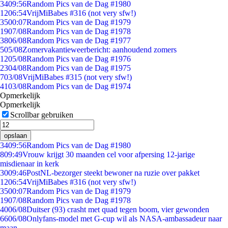
34
09:56
Random Pics van de Dag #1980
12
06:54
VrijMiBabes #316 (not very sfw!)
35
00:07
Random Pics van de Dag #1979
19
07/08
Random Pics van de Dag #1978
38
06/08
Random Pics van de Dag #1977
5
05/08
Zomervakantieweerbericht: aanhoudend zomers
12
05/08
Random Pics van de Dag #1976
23
04/08
Random Pics van de Dag #1975
7
03/08
VrijMiBabes #315 (not very sfw!)
41
03/08
Random Pics van de Dag #1974
Opmerkelijk
Opmerkelijk
Scrollbar gebruiken
opslaan
34
09:56
Random Pics van de Dag #1980
8
09:49
Vrouw krijgt 30 maanden cel voor afpersing 12-jarige
misdienaar in kerk
30
09:46
PostNL-bezorger steekt bewoner na ruzie over pakket
12
06:54
VrijMiBabes #316 (not very sfw!)
35
00:07
Random Pics van de Dag #1979
19
07/08
Random Pics van de Dag #1978
40
06/08
Duitser (93) crasht met quad tegen boom, vier gewonden
66
06/08
Onlyfans-model met G-cup wil als NASA-ambassadeur naar
maan