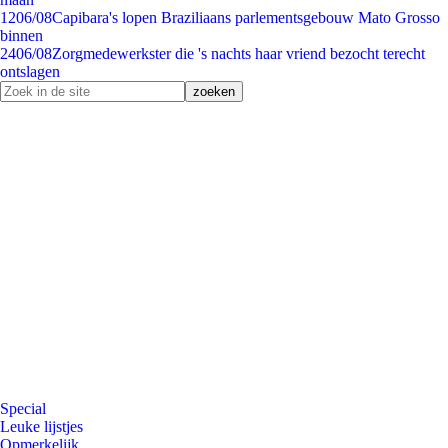
12
06/08
Capibara's lopen Braziliaans parlementsgebouw Mato Grosso
binnen
24
06/08
Zorgmedewerkster die 's nachts haar vriend bezocht terecht
ontslagen
Special
Leuke lijstjes
Opmerkelijk