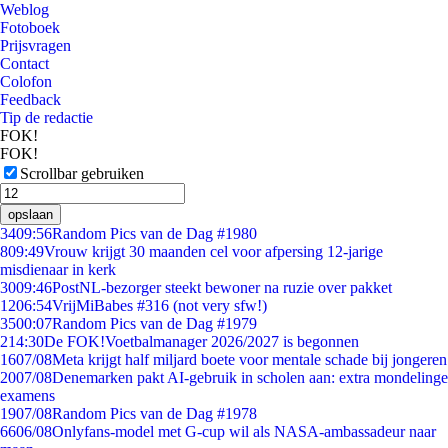
Weblog
Fotoboek
Prijsvragen
Contact
Colofon
Feedback
Tip de redactie
FOK!
FOK!
Scrollbar gebruiken
opslaan
34
09:56
Random Pics van de Dag #1980
8
09:49
Vrouw krijgt 30 maanden cel voor afpersing 12-jarige
misdienaar in kerk
30
09:46
PostNL-bezorger steekt bewoner na ruzie over pakket
12
06:54
VrijMiBabes #316 (not very sfw!)
35
00:07
Random Pics van de Dag #1979
2
14:30
De FOK!Voetbalmanager 2026/2027 is begonnen
16
07/08
Meta krijgt half miljard boete voor mentale schade bij jongeren
20
07/08
Denemarken pakt AI-gebruik in scholen aan: extra mondelinge
examens
19
07/08
Random Pics van de Dag #1978
66
06/08
Onlyfans-model met G-cup wil als NASA-ambassadeur naar