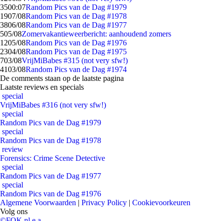
35
00:07
Random Pics van de Dag #1979
19
07/08
Random Pics van de Dag #1978
38
06/08
Random Pics van de Dag #1977
5
05/08
Zomervakantieweerbericht: aanhoudend zomers
12
05/08
Random Pics van de Dag #1976
23
04/08
Random Pics van de Dag #1975
7
03/08
VrijMiBabes #315 (not very sfw!)
41
03/08
Random Pics van de Dag #1974
De comments staan op de laatste pagina
Laatste reviews en specials
special
VrijMiBabes #316 (not very sfw!)
special
Random Pics van de Dag #1979
special
Random Pics van de Dag #1978
review
Forensics: Crime Scene Detective
special
Random Pics van de Dag #1977
special
Random Pics van de Dag #1976
Algemene Voorwaarden
|
Privacy Policy
|
Cookievoorkeuren
Volg ons
©FOK.nl e.a.