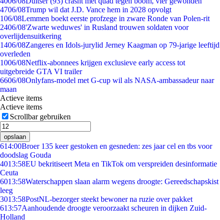
40
06/08
Duitser (93) crasht met quad tegen boom, vier gewonden
47
06/08
Trump wil dat J.D. Vance hem in 2028 opvolgt
1
06/08
Lemmen boekt eerste profzege in zware Ronde van Polen-rit
24
06/08
'Zwarte weduwes' in Rusland trouwen soldaten voor
overlijdensuitkering
14
06/08
Zangeres en Idols-jurylid Jerney Kaagman op 79-jarige leeftijd
overleden
10
06/08
Netflix-abonnees krijgen exclusieve early access tot
uitgebreide GTA VI trailer
66
06/08
Onlyfans-model met G-cup wil als NASA-ambassadeur naar
maan
Actieve items
Actieve items
Scrollbar gebruiken
opslaan
6
14:00
Broer 135 keer gestoken en gesneden: zes jaar cel en tbs voor
doodslag Gouda
40
13:58
EU bekritiseert Meta en TikTok om verspreiden desinformatie
Ceuta
60
13:58
Waterschappen slaan alarm wegens droogte: Gereedschapskist
leeg
30
13:58
PostNL-bezorger steekt bewoner na ruzie over pakket
6
13:57
Aanhoudende droogte veroorzaakt scheuren in dijken Zuid-
Holland