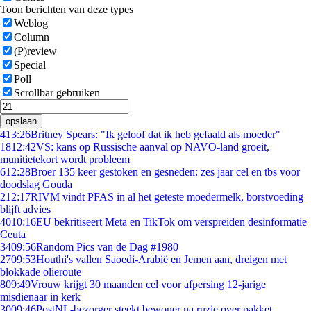
Toon berichten van deze types
Weblog
Column
(P)review
Special
Poll
Scrollbar gebruiken
opslaan
4
13:26
Britney Spears: "Ik geloof dat ik heb gefaald als moeder"
18
12:42
VS: kans op Russische aanval op NAVO-land groeit,
munitietekort wordt probleem
6
12:28
Broer 135 keer gestoken en gesneden: zes jaar cel en tbs voor
doodslag Gouda
2
12:17
RIVM vindt PFAS in al het geteste moedermelk, borstvoeding
blijft advies
40
10:16
EU bekritiseert Meta en TikTok om verspreiden desinformatie
Ceuta
34
09:56
Random Pics van de Dag #1980
27
09:53
Houthi's vallen Saoedi-Arabië en Jemen aan, dreigen met
blokkade olieroute
8
09:49
Vrouw krijgt 30 maanden cel voor afpersing 12-jarige
misdienaar in kerk
30
09:46
PostNL-bezorger steekt bewoner na ruzie over pakket