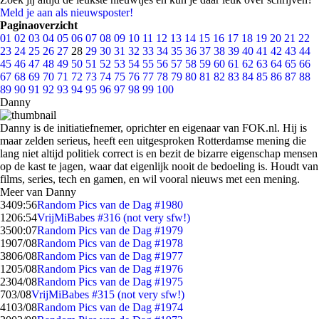
Meld je aan als nieuwsposter!
Paginaoverzicht
01
02
03
04
05
06
07
08
09
10
11
12
13
14
15
16
17
18
19
20
21
22
23
24
25
26
27
28
29
30
31
32
33
34
35
36
37
38
39
40
41
42
43
44
45
46
47
48
49
50
51
52
53
54
55
56
57
58
59
60
61
62
63
64
65
66
67
68
69
70
71
72
73
74
75
76
77
78
79
80
81
82
83
84
85
86
87
88
89
90
91
92
93
94
95
96
97
98
99
100
Danny
Danny is de initiatiefnemer, oprichter en eigenaar van FOK.nl. Hij is
maar zelden serieus, heeft een uitgesproken Rotterdamse mening die
lang niet altijd politiek correct is en bezit de bizarre eigenschap mensen
op de kast te jagen, waar dat eigenlijk nooit de bedoeling is. Houdt van
films, series, tech en gamen, en wil vooral nieuws met een mening.
Meer van Danny
34
09:56
Random Pics van de Dag #1980
12
06:54
VrijMiBabes #316 (not very sfw!)
35
00:07
Random Pics van de Dag #1979
19
07/08
Random Pics van de Dag #1978
38
06/08
Random Pics van de Dag #1977
12
05/08
Random Pics van de Dag #1976
23
04/08
Random Pics van de Dag #1975
7
03/08
VrijMiBabes #315 (not very sfw!)
41
03/08
Random Pics van de Dag #1974