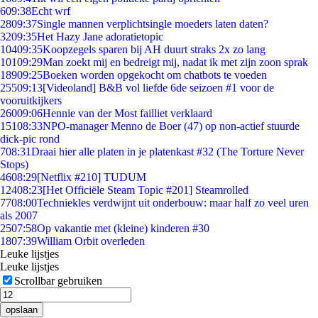
6
09:38
Echt wrf
28
09:37
Single mannen verplichtsingle moeders laten daten?
32
09:35
Het Hazy Jane adoratietopic
104
09:35
Koopzegels sparen bij AH duurt straks 2x zo lang
101
09:29
Man zoekt mij en bedreigt mij, nadat ik met zijn zoon sprak
189
09:25
Boeken worden opgekocht om chatbots te voeden
255
09:13
[Videoland] B&B vol liefde 6de seizoen #1 voor de
vooruitkijkers
260
09:06
Hennie van der Most failliet verklaard
151
08:33
NPO-manager Menno de Boer (47) op non-actief stuurde
dick-pic rond
7
08:31
Draai hier alle platen in je platenkast #32 (The Torture Never
Stops)
46
08:29
[Netflix #210] TUDUM
124
08:23
[Het Officiële Steam Topic #201] Steamrolled
77
08:00
Techniekles verdwijnt uit onderbouw: maar half zo veel uren
als 2007
25
07:58
Op vakantie met (kleine) kinderen #30
18
07:39
William Orbit overleden
Leuke lijstjes
Leuke lijstjes
Scrollbar gebruiken
opslaan