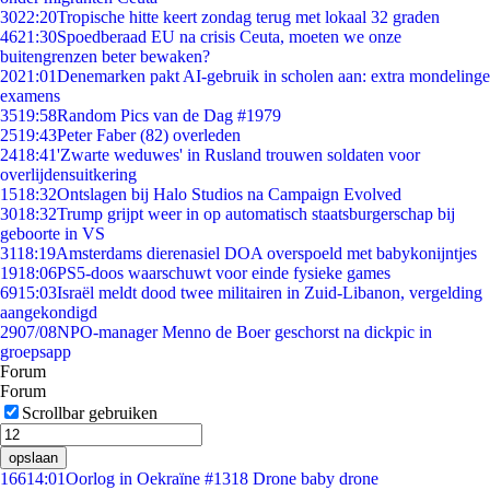
30
22:20
Tropische hitte keert zondag terug met lokaal 32 graden
46
21:30
Spoedberaad EU na crisis Ceuta, moeten we onze
buitengrenzen beter bewaken?
20
21:01
Denemarken pakt AI-gebruik in scholen aan: extra mondelinge
examens
35
19:58
Random Pics van de Dag #1979
25
19:43
Peter Faber (82) overleden
24
18:41
'Zwarte weduwes' in Rusland trouwen soldaten voor
overlijdensuitkering
15
18:32
Ontslagen bij Halo Studios na Campaign Evolved
30
18:32
Trump grijpt weer in op automatisch staatsburgerschap bij
geboorte in VS
31
18:19
Amsterdams dierenasiel DOA overspoeld met babykonijntjes
19
18:06
PS5-doos waarschuwt voor einde fysieke games
69
15:03
Israël meldt dood twee militairen in Zuid-Libanon, vergelding
aangekondigd
29
07/08
NPO-manager Menno de Boer geschorst na dickpic in
groepsapp
Forum
Forum
Scrollbar gebruiken
opslaan
166
14:01
Oorlog in Oekraïne #1318 Drone baby drone