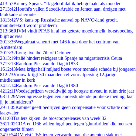
4
13:57
Britney Spears: "Ik geloof dat ik heb gefaald als moeder"
27
13:42
Houthi's vallen Saoedi-Arabië en Jemen aan, dreigen met
blokkade olieroute
18
13:42
VS: kans op Russische aanval op NAVO-land groeit,
munitietekort wordt probleem
2
13:36
RIVM vindt PFAS in al het geteste moedermelk, borstvoeding
blijft advies
20
13:36
Wegpiraat scheurt met 146 km/u door het centrum van
Amsterdam
20
13:32
Long live the 7th of October
28
13:19
Italië hindert reizigers uit Spanje na migratiecrisis Ceuta
37
13:13
Random Pics van de Dag #1833
16
12:43
Meta krijgt half miljard boete voor mentale schade bij jongeren
8
12:23
Vrouw krijgt 30 maanden cel voor afpersing 12-jarige
misdienaar in kerk
34
12:14
Random Pics van de Dag #1980
42
12:11
Voedselprijzen wereldwijd op hoogste niveau in ruim drie jaar
68
11:29
Meer agressie tegen een andersluidende politieke mening, laat
jij je intimideren?
29
11:05
Kabinet geeft bedrijven geen compensatie voor schade door
laagwater
6
11:03
Trailers kijken: de bioscoopreleases van week 32
36
11:02
CDA en D66 willen ingrijpen tegen 'gluurbrillen' die mensen
ongemerkt filmen
24
10:54
OM eist TBS tegen verwarde man die agenten stak met