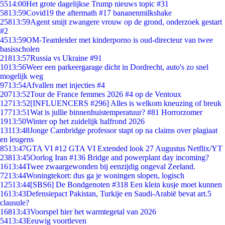
55
14:00
Het grote dagelijkse Trump nieuws topic #31
58
13:59
Covid19 the aftermath #17 bananenmilkshake
258
13:59
Agent smijt zwangere vrouw op de grond, onderzoek gestart
#2
45
13:59
OM-Teamleider met kinderporno is oud-directeur van twee
basisscholen
218
13:57
Russia vs Ukraine #91
10
13:56
Weer een parkeergarage dicht in Dordrecht, auto's zo snel
mogelijk weg
97
13:54
Afvallen met injecties #4
207
13:52
Tour de France femmes 2026 #4 op de Ventoux
127
13:52
[INFLUENCERS #296] Alles is welkom kneuzing of breuk
177
13:51
Wat is jullie binnenhuistemperatuur? #81 Horrorzomer
19
13:50
Winter op het zuidelijk halfrond 2026
131
13:48
Jonge Cambridge professor stapt op na claims over plagiaat
en leugens
85
13:47
GTA VI #12 GTA VI Extended look 27 Augustus Netflix/YT
238
13:45
Oorlog Iran #136 Bridge and powerplant day incoming?
16
13:44
Twee zwaargewonden bij eenzijdig ongeval Zeeland.
72
13:44
Woningtekort: dus ga je woningen slopen, logisch
125
13:44
[SBS6] De Bondgenoten #318 Een klein kusje moet kunnen
16
13:43
Defensiepact Pakistan, Turkije en Saudi-Arabië bevat art.5
clausule?
168
13:43
Voorspel hier het warmtegetal van 2026
54
13:43
Eeuwig voortleven