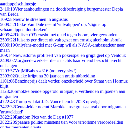
aardappelschilmesje
24
10:18
Vier aanhoudingen na doodsbedreiging burgemeester Depla
van Breda
1
09:58
Nieuw te streamen in augustus
56
09:52
Dikke Van Dale neemt 'vulvalippen' op: 'stigma op
schaamlippen doorbreken'
40
09:42
Duitser (93) crasht met quad tegen boom, vier gewonden
25
09:22
Huisarts per direct uit vak gezet om ernstig alcoholmisbruik
66
09:19
Onlyfans-model met G-cup wil als NASA-ambassadeur naar
maan
3
09:14
Niewiadoma profiteert van pokerspel en grijpt geel op Ventoux
24
09:02
Zorgmedewerkster die 's nachts haar vriend bezocht terecht
ontslagen
12
03:57
VrijMiBabes #316 (not very sfw!)
23
03:02
Quake krijgt na 30 jaar een gratis uitbreiding
11
01:06
Benzineprijs daalt verder, onzekerheid over Straat van Hormuz
blijft
11
23:30
Smokkelbende opgerold in Spanje, verdienden miljoenen aan
migranten
47
22:43
Trump wil dat J.D. Vance hem in 2028 opvolgt
34
22:32
Ceuta-leider noemt Marokkaanse grensaanval door migranten
'gruweldaad'
38
22:29
Random Pics van de Dag #1977
38
22:28
Spaanse politie: minstens tien voor terrorisme veroordeelden
onder migranten Ceuta