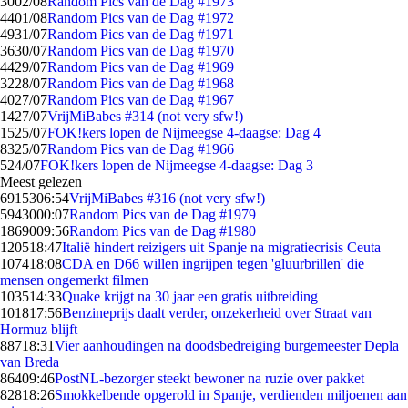
30
02/08
Random Pics van de Dag #1973
44
01/08
Random Pics van de Dag #1972
49
31/07
Random Pics van de Dag #1971
36
30/07
Random Pics van de Dag #1970
44
29/07
Random Pics van de Dag #1969
32
28/07
Random Pics van de Dag #1968
40
27/07
Random Pics van de Dag #1967
14
27/07
VrijMiBabes #314 (not very sfw!)
15
25/07
FOK!kers lopen de Nijmeegse 4-daagse: Dag 4
83
25/07
Random Pics van de Dag #1966
5
24/07
FOK!kers lopen de Nijmeegse 4-daagse: Dag 3
Meest gelezen
69153
06:54
VrijMiBabes #316 (not very sfw!)
59430
00:07
Random Pics van de Dag #1979
18690
09:56
Random Pics van de Dag #1980
1205
18:47
Italië hindert reizigers uit Spanje na migratiecrisis Ceuta
1074
18:08
CDA en D66 willen ingrijpen tegen 'gluurbrillen' die
mensen ongemerkt filmen
1035
14:33
Quake krijgt na 30 jaar een gratis uitbreiding
1018
17:56
Benzineprijs daalt verder, onzekerheid over Straat van
Hormuz blijft
887
18:31
Vier aanhoudingen na doodsbedreiging burgemeester Depla
van Breda
864
09:46
PostNL-bezorger steekt bewoner na ruzie over pakket
828
18:26
Smokkelbende opgerold in Spanje, verdienden miljoenen aan