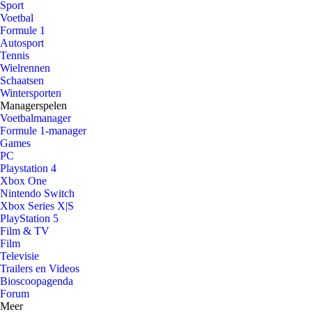
Sport
Voetbal
Formule 1
Autosport
Tennis
Wielrennen
Schaatsen
Wintersporten
Managerspelen
Voetbalmanager
Formule 1-manager
Games
PC
Playstation 4
Xbox One
Nintendo Switch
Xbox Series X|S
PlayStation 5
Film & TV
Film
Televisie
Trailers en Videos
Bioscoopagenda
Forum
Meer