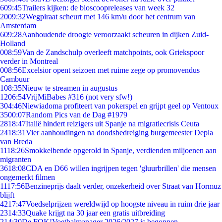
6
09:45
Trailers kijken: de bioscoopreleases van week 32
20
09:32
Wegpiraat scheurt met 146 km/u door het centrum van
Amsterdam
6
09:28
Aanhoudende droogte veroorzaakt scheuren in dijken Zuid-
Holland
0
08:59
Van de Zandschulp overleeft matchpoints, ook Griekspoor
verder in Montreal
0
08:56
Excelsior opent seizoen met ruime zege op promovendus
Cambuur
1
08:35
Nieuw te streamen in augustus
12
06:54
VrijMiBabes #316 (not very sfw!)
3
04:46
Niewiadoma profiteert van pokerspel en grijpt geel op Ventoux
35
00:07
Random Pics van de Dag #1979
28
18:47
Italië hindert reizigers uit Spanje na migratiecrisis Ceuta
24
18:31
Vier aanhoudingen na doodsbedreiging burgemeester Depla
van Breda
11
18:26
Smokkelbende opgerold in Spanje, verdienden miljoenen aan
migranten
36
18:08
CDA en D66 willen ingrijpen tegen 'gluurbrillen' die mensen
ongemerkt filmen
11
17:56
Benzineprijs daalt verder, onzekerheid over Straat van Hormuz
blijft
42
17:47
Voedselprijzen wereldwijd op hoogste niveau in ruim drie jaar
23
14:33
Quake krijgt na 30 jaar een gratis uitbreiding
2
14:30
De FOK!Voetbalmanager 2026/2027 is begonnen