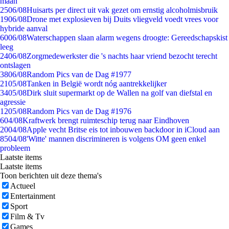
maan
25
06/08
Huisarts per direct uit vak gezet om ernstig alcoholmisbruik
19
06/08
Drone met explosieven bij Duits vliegveld voedt vrees voor
hybride aanval
60
06/08
Waterschappen slaan alarm wegens droogte: Gereedschapskist
leeg
24
06/08
Zorgmedewerkster die 's nachts haar vriend bezocht terecht
ontslagen
38
06/08
Random Pics van de Dag #1977
21
05/08
Tanken in België wordt nóg aantrekkelijker
34
05/08
Dirk sluit supermarkt op de Wallen na golf van diefstal en
agressie
12
05/08
Random Pics van de Dag #1976
6
04/08
Kraftwerk brengt ruimteschip terug naar Eindhoven
20
04/08
Apple vecht Britse eis tot inbouwen backdoor in iCloud aan
85
04/08
'Witte' mannen discrimineren is volgens OM geen enkel
probleem
Laatste items
Laatste items
Toon berichten uit deze thema's
Actueel
Entertainment
Sport
Film & Tv
Games