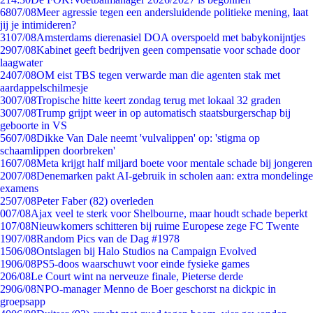
68
07/08
Meer agressie tegen een andersluidende politieke mening, laat
jij je intimideren?
31
07/08
Amsterdams dierenasiel DOA overspoeld met babykonijntjes
29
07/08
Kabinet geeft bedrijven geen compensatie voor schade door
laagwater
24
07/08
OM eist TBS tegen verwarde man die agenten stak met
aardappelschilmesje
30
07/08
Tropische hitte keert zondag terug met lokaal 32 graden
30
07/08
Trump grijpt weer in op automatisch staatsburgerschap bij
geboorte in VS
56
07/08
Dikke Van Dale neemt 'vulvalippen' op: 'stigma op
schaamlippen doorbreken'
16
07/08
Meta krijgt half miljard boete voor mentale schade bij jongeren
20
07/08
Denemarken pakt AI-gebruik in scholen aan: extra mondelinge
examens
25
07/08
Peter Faber (82) overleden
0
07/08
Ajax veel te sterk voor Shelbourne, maar houdt schade beperkt
1
07/08
Nieuwkomers schitteren bij ruime Europese zege FC Twente
19
07/08
Random Pics van de Dag #1978
15
06/08
Ontslagen bij Halo Studios na Campaign Evolved
19
06/08
PS5-doos waarschuwt voor einde fysieke games
2
06/08
Le Court wint na nerveuze finale, Pieterse derde
29
06/08
NPO-manager Menno de Boer geschorst na dickpic in
groepsapp