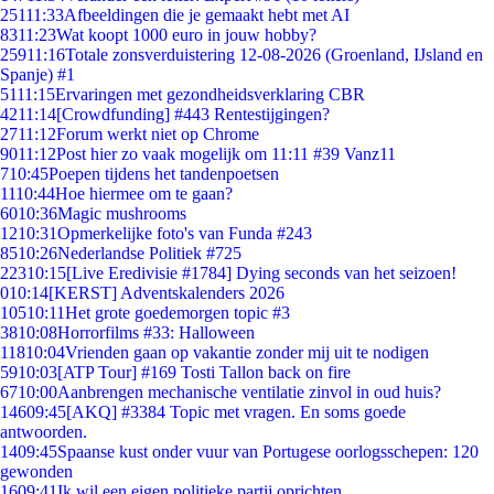
251
11:33
Afbeeldingen die je gemaakt hebt met AI
83
11:23
Wat koopt 1000 euro in jouw hobby?
259
11:16
Totale zonsverduistering 12-08-2026 (Groenland, IJsland en
Spanje) #1
51
11:15
Ervaringen met gezondheidsverklaring CBR
42
11:14
[Crowdfunding] #443 Rentestijgingen?
27
11:12
Forum werkt niet op Chrome
90
11:12
Post hier zo vaak mogelijk om 11:11 #39 Vanz11
7
10:45
Poepen tijdens het tandenpoetsen
11
10:44
Hoe hiermee om te gaan?
60
10:36
Magic mushrooms
12
10:31
Opmerkelijke foto's van Funda #243
85
10:26
Nederlandse Politiek #725
223
10:15
[Live Eredivisie #1784] Dying seconds van het seizoen!
0
10:14
[KERST] Adventskalenders 2026
105
10:11
Het grote goedemorgen topic #3
38
10:08
Horrorfilms #33: Halloween
118
10:04
Vrienden gaan op vakantie zonder mij uit te nodigen
59
10:03
[ATP Tour] #169 Tosti Tallon back on fire
67
10:00
Aanbrengen mechanische ventilatie zinvol in oud huis?
146
09:45
[AKQ] #3384 Topic met vragen. En soms goede
antwoorden.
14
09:45
Spaanse kust onder vuur van Portugese oorlogsschepen: 120
gewonden
16
09:41
Ik wil een eigen politieke partij oprichten