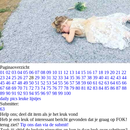
Paginaoverzicht
01
02
03
04
05
06
07
08
09
10
11
12
13
14
15
16
17
18
19
20
21
22
23
24
25
26
27
28
29
30
31
32
33
34
35
36
37
38
39
40
41
42
43
44
45
46
47
48
49
50
51
52
53
54
55
56
57
58
59
60
61
62
63
64
65
66
67
68
69
70
71
72
73
74
75
76
77
78
79
80
81
82
83
84
85
86
87
88
89
90
91
92
93
94
95
96
97
98
99
100
daily pics
leuke lijstjes
Submitter:
63
Help ons; deel dit item als je het leuk vond
Heb je een leuk of interessant bericht gevonden dat je graag op FOK!
terug ziet?
Tip ons dan via de submit!
Zoek jij altijd de leukste nieuwtjes en kun je daar leuk over schrijven?