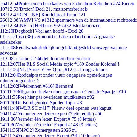
264
12:54
Protesten en blokkades van Extinction Rebellion #24 Eieren
107
12:53
[Breien] Deel 21, met zomerbreisels
187
12:47
[ONLINE] Roddelpraat Topic #21
266
12:38
[AMV] VS #1312 spammers van de internationale rechtsorde
267
12:34
[NET5] Het blok 2026 #32 Blokkendozen
1
12:29
[Dagboek] Veel aan hoofd - Deel 28
61
12:12
Lisa (38) vermoord in Griekenland door Afghaanse
asielzoeker
21
12:08
Rechtszaak dodelijk ongeluk uitgesteld vanwege vakantie
advocaat
2
12:08
Teltopic #1566 tel door en door en door....
121
12:07
Het RLS Social Media-topic #160 Zonder Kolonel!!
211
12:06
[NL] Street View Quiz [#122] - Loogisch toch
110
12:04
Roddelpraat onder vuur: ongepaste opmerkingen
minderjarigen deel 2
141
12:02
[Wielrennen #616] Brennan!
151
11:59
Migranten breken door grens naar Ceuta in Spanje,l #10
281
11:55
Post hier pas overleden muzikanten #32
80
11:50
De Bondgenoten Spoiler Topic #3
148
11:48
[WLR SC #417] Nieuw deel openen was kaputt
204
11:41
Verander een letter expert (7lettereditie) #50
19
11:36
Verander één letter. Expert # 75 (8 letters)
54
11:36
Verander één letter: Expert #143 (9 letters)
164
11:35
[NPO2] Zomergasten 2026 #1
147
11:34
Verander één letter: Expert #91 (10 letters)