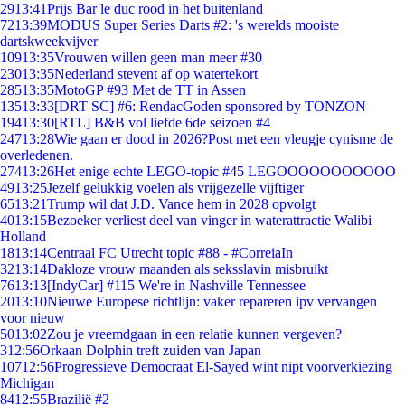
29
13:41
Prijs Bar le duc rood in het buitenland
72
13:39
MODUS Super Series Darts #2: 's werelds mooiste
dartskweekvijver
109
13:35
Vrouwen willen geen man meer #30
230
13:35
Nederland stevent af op watertekort
285
13:35
MotoGP #93 Met de TT in Assen
135
13:33
[DRT SC] #6: RendacGoden sponsored by TONZON
194
13:30
[RTL] B&B vol liefde 6de seizoen #4
247
13:28
Wie gaan er dood in 2026?Post met een vleugje cynisme de
overledenen.
274
13:26
Het enige echte LEGO-topic #45 LEGOOOOOOOOOOO
49
13:25
Jezelf gelukkig voelen als vrijgezelle vijftiger
65
13:21
Trump wil dat J.D. Vance hem in 2028 opvolgt
40
13:15
Bezoeker verliest deel van vinger in waterattractie Walibi
Holland
18
13:14
Centraal FC Utrecht topic #88 - #CorreiaIn
32
13:14
Dakloze vrouw maanden als seksslavin misbruikt
76
13:13
[IndyCar] #115 We're in Nashville Tennessee
20
13:10
Nieuwe Europese richtlijn: vaker repareren ipv vervangen
voor nieuw
50
13:02
Zou je vreemdgaan in een relatie kunnen vergeven?
3
12:56
Orkaan Dolphin treft zuiden van Japan
107
12:56
Progressieve Democraat El-Sayed wint nipt voorverkiezing
Michigan
84
12:55
Brazilië #2