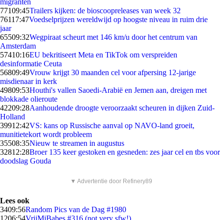
migranten
771
09:45
Trailers kijken: de bioscoopreleases van week 32
761
17:47
Voedselprijzen wereldwijd op hoogste niveau in ruim drie
jaar
655
09:32
Wegpiraat scheurt met 146 km/u door het centrum van
Amsterdam
574
10:16
EU bekritiseert Meta en TikTok om verspreiden
desinformatie Ceuta
568
09:49
Vrouw krijgt 30 maanden cel voor afpersing 12-jarige
misdienaar in kerk
498
09:53
Houthi's vallen Saoedi-Arabië en Jemen aan, dreigen met
blokkade olieroute
422
09:28
Aanhoudende droogte veroorzaakt scheuren in dijken Zuid-
Holland
399
12:42
VS: kans op Russische aanval op NAVO-land groeit,
munitietekort wordt probleem
355
08:35
Nieuw te streamen in augustus
328
12:28
Broer 135 keer gestoken en gesneden: zes jaar cel en tbs voor
doodslag Gouda
▼ Advertentie door Refinery89
Lees ook
34
09:56
Random Pics van de Dag #1980
12
06:54
VrijMiBabes #316 (not very sfw!)