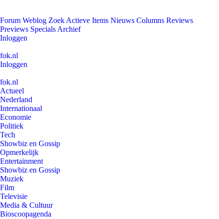
Forum
Weblog
Zoek
Actieve Items
Nieuws
Columns
Reviews
Previews
Specials
Archief
Inloggen
fok.nl
Inloggen
fok.nl
Actueel
Nederland
Internationaal
Economie
Politiek
Tech
Showbiz en Gossip
Opmerkelijk
Entertainment
Showbiz en Gossip
Muziek
Film
Televisie
Media & Cultuur
Bioscoopagenda