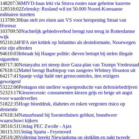
1482
07:36
MIVD-baas lekt via Strava routes naar geheime kazerne
1285
18:02
Zelensky: Rusland wil tot 50.000 Noord-Koreaanse
militairen inzetten
1137
09:39
Iran stelt zes eisen aan VS voor heropening Straat van
Hormuz
1037
09:50
Nachtelijk gebiedsverbod brengt rust terug in Rotterdamse
wijk
952
10:24
FIFA ziet kritiek op Infantino als desinformatie, Noorwegen
eist zijn aftreden
946
10:03
Inbraak bij Haagse politie: dieven betrapt bij stelen illegale
sigaretten
697
17:30
Netanyahu zet streep door Gaza-plan van Trumps Vredesraad
676
18:12
Mattel brengt Barbiepop van zangeres Whitney Houston uit
642
17:41
Spanje volgt Italië met grenscontroles, tien reizigers
geweigerd
532
22:06
Pentagon eist snellere wapenproductie van defensiebedrijven
523
23:17
Kleurrecessie: consumenten kiezen grijs en beige uit angst
voor waardeverlies
518
22:35
Hoge bloeddruk, diabetes en roken vergroten risico op
dementie
476
18:34
Natuurbrand bij Soesterduinen geblust, brandweer
waarschuwt kijkers
385
16:51
Uitslag PEC Zwolle - Ajax
361
15:31
Uitslag Sparta - Feyenoord
295
19:28
Vollering breekt Niewiadoma op slotklim en pakt tweede