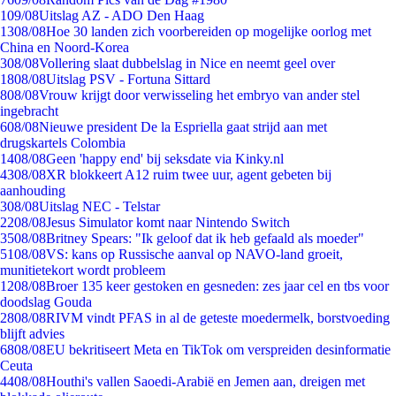
1
09/08
Uitslag AZ - ADO Den Haag
13
08/08
Hoe 30 landen zich voorbereiden op mogelijke oorlog met
China en Noord-Korea
3
08/08
Vollering slaat dubbelslag in Nice en neemt geel over
18
08/08
Uitslag PSV - Fortuna Sittard
8
08/08
Vrouw krijgt door verwisseling het embryo van ander stel
ingebracht
6
08/08
Nieuwe president De la Espriella gaat strijd aan met
drugskartels Colombia
14
08/08
Geen 'happy end' bij seksdate via Kinky.nl
43
08/08
XR blokkeert A12 ruim twee uur, agent gebeten bij
aanhouding
3
08/08
Uitslag NEC - Telstar
22
08/08
Jesus Simulator komt naar Nintendo Switch
35
08/08
Britney Spears: "Ik geloof dat ik heb gefaald als moeder"
51
08/08
VS: kans op Russische aanval op NAVO-land groeit,
munitietekort wordt probleem
12
08/08
Broer 135 keer gestoken en gesneden: zes jaar cel en tbs voor
doodslag Gouda
28
08/08
RIVM vindt PFAS in al de geteste moedermelk, borstvoeding
blijft advies
68
08/08
EU bekritiseert Meta en TikTok om verspreiden desinformatie
Ceuta
44
08/08
Houthi's vallen Saoedi-Arabië en Jemen aan, dreigen met