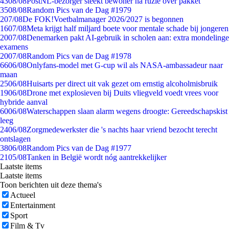
43
08/08
PostNL-bezorger steekt bewoner na ruzie over pakket
35
08/08
Random Pics van de Dag #1979
2
07/08
De FOK!Voetbalmanager 2026/2027 is begonnen
16
07/08
Meta krijgt half miljard boete voor mentale schade bij jongeren
20
07/08
Denemarken pakt AI-gebruik in scholen aan: extra mondelinge
examens
20
07/08
Random Pics van de Dag #1978
66
06/08
Onlyfans-model met G-cup wil als NASA-ambassadeur naar
maan
25
06/08
Huisarts per direct uit vak gezet om ernstig alcoholmisbruik
19
06/08
Drone met explosieven bij Duits vliegveld voedt vrees voor
hybride aanval
60
06/08
Waterschappen slaan alarm wegens droogte: Gereedschapskist
leeg
24
06/08
Zorgmedewerkster die 's nachts haar vriend bezocht terecht
ontslagen
38
06/08
Random Pics van de Dag #1977
21
05/08
Tanken in België wordt nóg aantrekkelijker
Laatste items
Laatste items
Toon berichten uit deze thema's
Actueel
Entertainment
Sport
Film & Tv