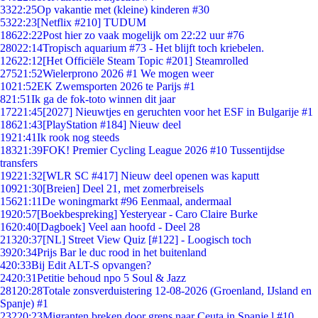
33
22:25
Op vakantie met (kleine) kinderen #30
53
22:23
[Netflix #210] TUDUM
186
22:22
Post hier zo vaak mogelijk om 22:22 uur #76
280
22:14
Tropisch aquarium #73 - Het blijft toch kriebelen.
126
22:12
[Het Officiële Steam Topic #201] Steamrolled
275
21:52
Wielerprono 2026 #1 We mogen weer
10
21:52
EK Zwemsporten 2026 te Parijs #1
8
21:51
Ik ga de fok-toto winnen dit jaar
172
21:45
[2027] Nieuwtjes en geruchten voor het ESF in Bulgarije #1
186
21:43
[PlayStation #184] Nieuw deel
19
21:41
Ik rook nog steeds
183
21:39
FOK! Premier Cycling League 2026 #10 Tussentijdse
transfers
192
21:32
[WLR SC #417] Nieuw deel openen was kaputt
109
21:30
[Breien] Deel 21, met zomerbreisels
156
21:11
De woningmarkt #96 Eenmaal, andermaal
19
20:57
[Boekbespreking] Yesteryear - Caro Claire Burke
16
20:40
[Dagboek] Veel aan hoofd - Deel 28
213
20:37
[NL] Street View Quiz [#122] - Loogisch toch
39
20:34
Prijs Bar le duc rood in het buitenland
4
20:33
Bij Edit ALT-S opvangen?
24
20:31
Petitie behoud npo 5 Soul & Jazz
281
20:28
Totale zonsverduistering 12-08-2026 (Groenland, IJsland en
Spanje) #1
232
20:23
Migranten breken door grens naar Ceuta in Spanje,l #10