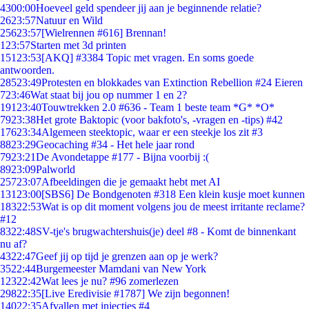
43
00:00
Hoeveel geld spendeer jij aan je beginnende relatie?
26
23:57
Natuur en Wild
256
23:57
[Wielrennen #616] Brennan!
1
23:57
Starten met 3d printen
151
23:53
[AKQ] #3384 Topic met vragen. En soms goede
antwoorden.
285
23:49
Protesten en blokkades van Extinction Rebellion #24 Eieren
7
23:46
Wat staat bij jou op nummer 1 en 2?
191
23:40
Touwtrekken 2.0 #636 - Team 1 beste team *G* *O*
79
23:38
Het grote Baktopic (voor bakfoto's, -vragen en -tips) #42
176
23:34
Algemeen steektopic, waar er een steekje los zit #3
88
23:29
Geocaching #34 - Het hele jaar rond
79
23:21
De Avondetappe #177 - Bijna voorbij :(
89
23:09
Palworld
257
23:07
Afbeeldingen die je gemaakt hebt met AI
131
23:00
[SBS6] De Bondgenoten #318 Een klein kusje moet kunnen
183
22:53
Wat is op dit moment volgens jou de meest irritante reclame?
#12
83
22:48
SV-tje's brugwachtershuis(je) deel #8 - Komt de binnenkant
nu af?
43
22:47
Geef jij op tijd je grenzen aan op je werk?
35
22:44
Burgemeester Mamdani van New York
123
22:42
Wat lees je nu? #96 zomerlezen
298
22:35
[Live Eredivisie #1787] We zijn begonnen!
140
22:35
Afvallen met injecties #4