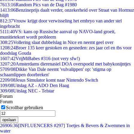
76
13:16
Random Pics van de Dag #1980
14
13:06
Benzineprijs daalt verder, onzekerheid over Straat van Hormuz
blijft
8
12:37
Vrouw krijgt door verwisseling het embryo van ander stel
ingebracht
51
11:40
VS: kans op Russische aanval op NAVO-land groeit,
munitietekort wordt probleem
3
08:25
Vollering slaat dubbelslag in Nice en neemt geel over
12
08:24
Broer 135 keer gestoken en gesneden: zes jaar cel en tbs voor
doodslag Gouda
16
07:42
VrijMiBabes #316 (not very sfw!)
32
07:20
Amsterdams dierenasiel DOA overspoeld met babykonijntjes
57
09/08
Dikke Van Dale neemt 'vulvalippen' op: 'stigma op
schaamlippen doorbreken'
22
09/08
Jesus Simulator komt naar Nintendo Switch
1
09/08
Uitslag AZ - ADO Den Haag
3
09/08
Uitslag NEC - Telstar
Forum
Forum
Scrollbar gebruiken
opslaan
269
06:36
[INFLUENCERS #297] Toetjes & Bevers & Zwemmen in
water