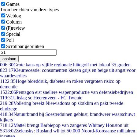
Games
Toon berichten van deze types
Weblog
Column
(P)review
Special
Poll
Scrollbar gebruiken
opslaan
0
06:30
Grote kans op vijfde regionale hittegolf met lokaal 35 graden
8
23:17
Kleurrecessie: consumenten kiezen grijs en beige uit angst voor
waardeverlies
11
22:35
Hoge bloeddruk, diabetes en roken vergroten risico op
dementie
15
22:06
Pentagon eist snellere wapenproductie van defensiebedrijven
1
19:31
Uitslag sc Heerenveen - FC Twente
2
19:28
Vollering breekt Niewiadoma op slotklim en pakt tweede
eindzege
4
18:34
Natuurbrand bij Soesterduinen geblust, brandweer waarschuwt
kijkers
7
18:12
Mattel brengt Barbiepop van zangeres Whitney Houston uit
53
18:02
Zelensky: Rusland wil tot 50.000 Noord-Koreaanse militairen
inzetten