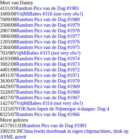
Meer van Danny
41
11:03
Random Pics van de Dag #1981
16
09/08
VrijMiBabes #316 (not very sfw!)
76
09/08
Random Pics van de Dag #1980
35
08/08
Random Pics van de Dag #1979
20
07/08
Random Pics van de Dag #1978
38
06/08
Random Pics van de Dag #1977
12
05/08
Random Pics van de Dag #1976
23
04/08
Random Pics van de Dag #1975
7
03/08
VrijMiBabes #315 (not very sfw!)
41
03/08
Random Pics van de Dag #1974
30
02/08
Random Pics van de Dag #1973
44
01/08
Random Pics van de Dag #1972
49
31/07
Random Pics van de Dag #1971
36
30/07
Random Pics van de Dag #1970
44
29/07
Random Pics van de Dag #1969
32
28/07
Random Pics van de Dag #1968
40
27/07
Random Pics van de Dag #1967
14
27/07
VrijMiBabes #314 (not very sfw!)
15
25/07
FOK!kers lopen de Nijmeegse 4-daagse: Dag 4
83
25/07
Random Pics van de Dag #1966
Meest gelezen
41579
11:03
Random Pics van de Dag #1981
1892
10:39
China boekt doorbraak in eigen chipmachines, druk op
ASML groeit