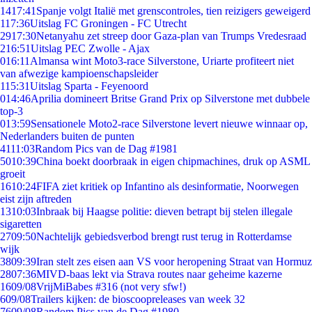
14
17:41
Spanje volgt Italië met grenscontroles, tien reizigers geweigerd
1
17:36
Uitslag FC Groningen - FC Utrecht
29
17:30
Netanyahu zet streep door Gaza-plan van Trumps Vredesraad
2
16:51
Uitslag PEC Zwolle - Ajax
0
16:11
Almansa wint Moto3-race Silverstone, Uriarte profiteert niet
van afwezige kampioenschapsleider
1
15:31
Uitslag Sparta - Feyenoord
0
14:46
Aprilia domineert Britse Grand Prix op Silverstone met dubbele
top-3
0
13:59
Sensationele Moto2-race Silverstone levert nieuwe winnaar op,
Nederlanders buiten de punten
41
11:03
Random Pics van de Dag #1981
50
10:39
China boekt doorbraak in eigen chipmachines, druk op ASML
groeit
16
10:24
FIFA ziet kritiek op Infantino als desinformatie, Noorwegen
eist zijn aftreden
13
10:03
Inbraak bij Haagse politie: dieven betrapt bij stelen illegale
sigaretten
27
09:50
Nachtelijk gebiedsverbod brengt rust terug in Rotterdamse
wijk
38
09:39
Iran stelt zes eisen aan VS voor heropening Straat van Hormuz
28
07:36
MIVD-baas lekt via Strava routes naar geheime kazerne
16
09/08
VrijMiBabes #316 (not very sfw!)
6
09/08
Trailers kijken: de bioscoopreleases van week 32
76
09/08
Random Pics van de Dag #1980