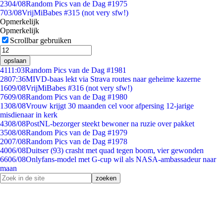
23
04/08
Random Pics van de Dag #1975
7
03/08
VrijMiBabes #315 (not very sfw!)
Opmerkelijk
Opmerkelijk
Scrollbar gebruiken
opslaan
41
11:03
Random Pics van de Dag #1981
28
07:36
MIVD-baas lekt via Strava routes naar geheime kazerne
16
09/08
VrijMiBabes #316 (not very sfw!)
76
09/08
Random Pics van de Dag #1980
13
08/08
Vrouw krijgt 30 maanden cel voor afpersing 12-jarige
misdienaar in kerk
43
08/08
PostNL-bezorger steekt bewoner na ruzie over pakket
35
08/08
Random Pics van de Dag #1979
20
07/08
Random Pics van de Dag #1978
40
06/08
Duitser (93) crasht met quad tegen boom, vier gewonden
66
06/08
Onlyfans-model met G-cup wil als NASA-ambassadeur naar
maan