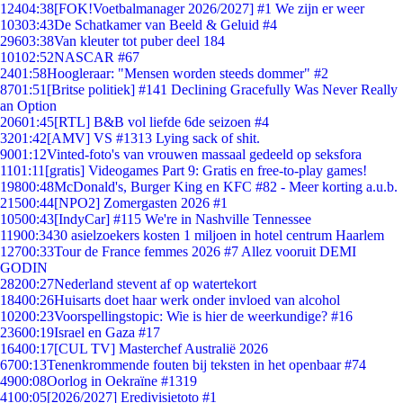
124
04:38
[FOK!Voetbalmanager 2026/2027] #1 We zijn er weer
103
03:43
De Schatkamer van Beeld & Geluid #4
296
03:38
Van kleuter tot puber deel 184
101
02:52
NASCAR #67
24
01:58
Hoogleraar: "Mensen worden steeds dommer" #2
87
01:51
[Britse politiek] #141 Declining Gracefully Was Never Really
an Option
206
01:45
[RTL] B&B vol liefde 6de seizoen #4
32
01:42
[AMV] VS #1313 Lying sack of shit.
90
01:12
Vinted-foto's van vrouwen massaal gedeeld op seksfora
11
01:11
[gratis] Videogames Part 9: Gratis en free-to-play games!
198
00:48
McDonald's, Burger King en KFC #82 - Meer korting a.u.b.
215
00:44
[NPO2] Zomergasten 2026 #1
105
00:43
[IndyCar] #115 We're in Nashville Tennessee
119
00:34
30 asielzoekers kosten 1 miljoen in hotel centrum Haarlem
127
00:33
Tour de France femmes 2026 #7 Allez vooruit DEMI
GODIN
282
00:27
Nederland stevent af op watertekort
184
00:26
Huisarts doet haar werk onder invloed van alcohol
102
00:23
Voorspellingstopic: Wie is hier de weerkundige? #16
236
00:19
Israel en Gaza #17
164
00:17
[CUL TV] Masterchef Australië 2026
67
00:13
Tenenkrommende fouten bij teksten in het openbaar #74
49
00:08
Oorlog in Oekraïne #1319
41
00:05
[2026/2027] Eredivisietoto #1