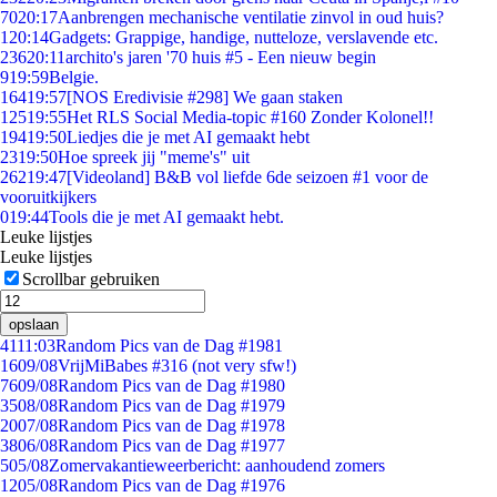
70
20:17
Aanbrengen mechanische ventilatie zinvol in oud huis?
1
20:14
Gadgets: Grappige, handige, nutteloze, verslavende etc.
236
20:11
archito's jaren '70 huis #5 - Een nieuw begin
9
19:59
Belgie.
164
19:57
[NOS Eredivisie #298] We gaan staken
125
19:55
Het RLS Social Media-topic #160 Zonder Kolonel!!
194
19:50
Liedjes die je met AI gemaakt hebt
23
19:50
Hoe spreek jij "meme's" uit
262
19:47
[Videoland] B&B vol liefde 6de seizoen #1 voor de
vooruitkijkers
0
19:44
Tools die je met AI gemaakt hebt.
Leuke lijstjes
Leuke lijstjes
Scrollbar gebruiken
opslaan
41
11:03
Random Pics van de Dag #1981
16
09/08
VrijMiBabes #316 (not very sfw!)
76
09/08
Random Pics van de Dag #1980
35
08/08
Random Pics van de Dag #1979
20
07/08
Random Pics van de Dag #1978
38
06/08
Random Pics van de Dag #1977
5
05/08
Zomervakantieweerbericht: aanhoudend zomers
12
05/08
Random Pics van de Dag #1976