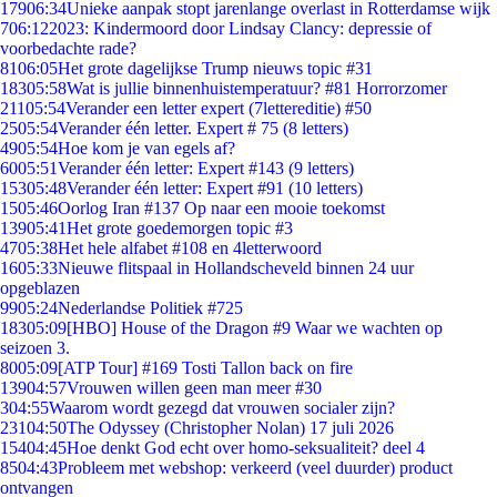
179
06:34
Unieke aanpak stopt jarenlange overlast in Rotterdamse wijk
7
06:12
2023: Kindermoord door Lindsay Clancy: depressie of
voorbedachte rade?
81
06:05
Het grote dagelijkse Trump nieuws topic #31
183
05:58
Wat is jullie binnenhuistemperatuur? #81 Horrorzomer
211
05:54
Verander een letter expert (7lettereditie) #50
25
05:54
Verander één letter. Expert # 75 (8 letters)
49
05:54
Hoe kom je van egels af?
60
05:51
Verander één letter: Expert #143 (9 letters)
153
05:48
Verander één letter: Expert #91 (10 letters)
15
05:46
Oorlog Iran #137 Op naar een mooie toekomst
139
05:41
Het grote goedemorgen topic #3
47
05:38
Het hele alfabet #108 en 4letterwoord
16
05:33
Nieuwe flitspaal in Hollandscheveld binnen 24 uur
opgeblazen
99
05:24
Nederlandse Politiek #725
183
05:09
[HBO] House of the Dragon #9 Waar we wachten op
seizoen 3.
80
05:09
[ATP Tour] #169 Tosti Tallon back on fire
139
04:57
Vrouwen willen geen man meer #30
3
04:55
Waarom wordt gezegd dat vrouwen socialer zijn?
231
04:50
The Odyssey (Christopher Nolan) 17 juli 2026
154
04:45
Hoe denkt God echt over homo-seksualiteit? deel 4
85
04:43
Probleem met webshop: verkeerd (veel duurder) product
ontvangen