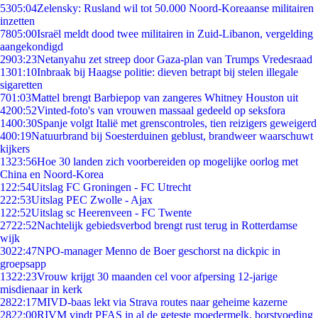
53
05:04
Zelensky: Rusland wil tot 50.000 Noord-Koreaanse militairen
inzetten
78
05:00
Israël meldt dood twee militairen in Zuid-Libanon, vergelding
aangekondigd
29
03:23
Netanyahu zet streep door Gaza-plan van Trumps Vredesraad
13
01:10
Inbraak bij Haagse politie: dieven betrapt bij stelen illegale
sigaretten
7
01:03
Mattel brengt Barbiepop van zangeres Whitney Houston uit
42
00:52
Vinted-foto's van vrouwen massaal gedeeld op seksfora
14
00:30
Spanje volgt Italië met grenscontroles, tien reizigers geweigerd
4
00:19
Natuurbrand bij Soesterduinen geblust, brandweer waarschuwt
kijkers
13
23:56
Hoe 30 landen zich voorbereiden op mogelijke oorlog met
China en Noord-Korea
1
22:54
Uitslag FC Groningen - FC Utrecht
2
22:53
Uitslag PEC Zwolle - Ajax
1
22:52
Uitslag sc Heerenveen - FC Twente
27
22:52
Nachtelijk gebiedsverbod brengt rust terug in Rotterdamse
wijk
30
22:47
NPO-manager Menno de Boer geschorst na dickpic in
groepsapp
13
22:23
Vrouw krijgt 30 maanden cel voor afpersing 12-jarige
misdienaar in kerk
28
22:17
MIVD-baas lekt via Strava routes naar geheime kazerne
28
22:00
RIVM vindt PFAS in al de geteste moedermelk, borstvoeding