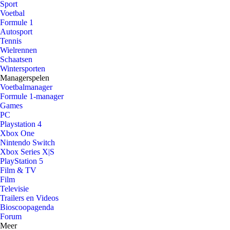
Sport
Voetbal
Formule 1
Autosport
Tennis
Wielrennen
Schaatsen
Wintersporten
Managerspelen
Voetbalmanager
Formule 1-manager
Games
PC
Playstation 4
Xbox One
Nintendo Switch
Xbox Series X|S
PlayStation 5
Film & TV
Film
Televisie
Trailers en Videos
Bioscoopagenda
Forum
Meer