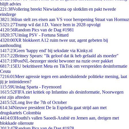
blijft advies
2
21:38
Vollering breekt Niewiadoma op slotklim en pakt tweede
eindzege
38
21:36
Iran stelt zes eisen aan VS voor heropening Straat van Hormuz
53
21:27
Trump wil dat J.D. Vance hem in 2028 opvolgt
41
20:56
Random Pics van de Dag #1981
18
20:37
Uitslag PSV - Fortuna Sittard
43
20:00
XR blokkeert A12 ruim twee uur, agent gebeten bij
aanhouding
14
17:23
Geen 'happy end' bij seksdate via Kinky.nl
35
17:22
Britney Spears: "Ik geloof dat ik heb gefaald als moeder"
43
17:19
PostNL-bezorger steekt bewoner na ruzie over pakket
68
17:15
EU bekritiseert Meta en TikTok om verspreiden desinformatie
Ceuta
72
16:01
Meer agressie tegen een andersluidende politieke mening, laat
jij je intimideren?
1
15:59
Uitslag Sparta - Feyenoord
16
15:52
FIFA ziet kritiek op Infantino als desinformatie, Noorwegen
eist zijn aftreden
24
15:52
Long live the 7th of October
6
14:34
Nieuwe president De la Espriella gaat strijd aan met
drugskartels Colombia
44
14:03
Houthi's vallen Saoedi-Arabië en Jemen aan, dreigen met
blokkade olieroute
20
13:47
Random Pics van de Dag #1978