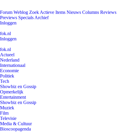
Forum
Weblog
Zoek
Actieve Items
Nieuws
Columns
Reviews
Previews
Specials
Archief
Inloggen
fok.nl
Inloggen
fok.nl
Actueel
Nederland
Internationaal
Economie
Politiek
Tech
Showbiz en Gossip
Opmerkelijk
Entertainment
Showbiz en Gossip
Muziek
Film
Televisie
Media & Cultuur
Bioscoopagenda