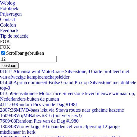
Weblog
Fotoboek
Prijsvragen
Contact
Colofon
Feedback
Tip de redactie
FOK!
FOK!
Scrollbar gebruiken
opslaan
0
16:11
Almansa wint Moto3-race Silverstone, Uriarte profiteert niet
van afwezige kampioenschapsleider
0
14:46
Aprilia domineert Britse Grand Prix op Silverstone met dubbele
top-3
0
13:59
Sensationele Moto2-race Silverstone levert nieuwe winnaar op,
Nederlanders buiten de punten
41
11:03
Random Pics van de Dag #1981
28
07:36
MIVD-baas lekt via Strava routes naar geheime kazerne
16
09/08
VrijMiBabes #316 (not very sfw!)
76
09/08
Random Pics van de Dag #1980
13
08/08
Vrouw krijgt 30 maanden cel voor afpersing 12-jarige
misdienaar in kerk