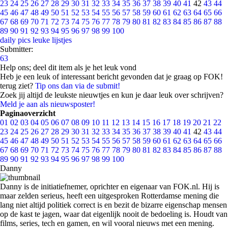
23
24
25
26
27
28
29
30
31
32
33
34
35
36
37
38
39
40
41
42
43
44
45
46
47
48
49
50
51
52
53
54
55
56
57
58
59
60
61
62
63
64
65
66
67
68
69
70
71
72
73
74
75
76
77
78
79
80
81
82
83
84
85
86
87
88
89
90
91
92
93
94
95
96
97
98
99
100
daily pics
leuke lijstjes
Submitter:
63
Help ons; deel dit item als je het leuk vond
Heb je een leuk of interessant bericht gevonden dat je graag op FOK!
terug ziet?
Tip ons dan via de submit!
Zoek jij altijd de leukste nieuwtjes en kun je daar leuk over schrijven?
Meld je aan als nieuwsposter!
Paginaoverzicht
01
02
03
04
05
06
07
08
09
10
11
12
13
14
15
16
17
18
19
20
21
22
23
24
25
26
27
28
29
30
31
32
33
34
35
36
37
38
39
40
41
42
43
44
45
46
47
48
49
50
51
52
53
54
55
56
57
58
59
60
61
62
63
64
65
66
67
68
69
70
71
72
73
74
75
76
77
78
79
80
81
82
83
84
85
86
87
88
89
90
91
92
93
94
95
96
97
98
99
100
Danny
Danny is de initiatiefnemer, oprichter en eigenaar van FOK.nl. Hij is
maar zelden serieus, heeft een uitgesproken Rotterdamse mening die
lang niet altijd politiek correct is en bezit de bizarre eigenschap mensen
op de kast te jagen, waar dat eigenlijk nooit de bedoeling is. Houdt van
films, series, tech en gamen, en wil vooral nieuws met een mening.