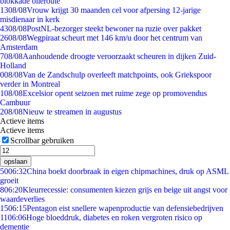
blokkade olieroute
13
08/08
Vrouw krijgt 30 maanden cel voor afpersing 12-jarige
misdienaar in kerk
43
08/08
PostNL-bezorger steekt bewoner na ruzie over pakket
26
08/08
Wegpiraat scheurt met 146 km/u door het centrum van
Amsterdam
7
08/08
Aanhoudende droogte veroorzaakt scheuren in dijken Zuid-
Holland
0
08/08
Van de Zandschulp overleeft matchpoints, ook Griekspoor
verder in Montreal
1
08/08
Excelsior opent seizoen met ruime zege op promovendus
Cambuur
2
08/08
Nieuw te streamen in augustus
Actieve items
Actieve items
Scrollbar gebruiken
opslaan
50
06:32
China boekt doorbraak in eigen chipmachines, druk op ASML
groeit
8
06:20
Kleurrecessie: consumenten kiezen grijs en beige uit angst voor
waardeverlies
15
06:15
Pentagon eist snellere wapenproductie van defensiebedrijven
11
06:06
Hoge bloeddruk, diabetes en roken vergroten risico op
dementie