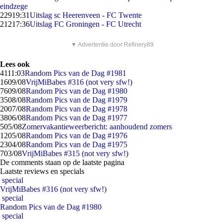
eindzege
229
19:31
Uitslag sc Heerenveen - FC Twente
212
17:36
Uitslag FC Groningen - FC Utrecht
▼ Advertentie door Refinery89
Lees ook
41
11:03
Random Pics van de Dag #1981
16
09/08
VrijMiBabes #316 (not very sfw!)
76
09/08
Random Pics van de Dag #1980
35
08/08
Random Pics van de Dag #1979
20
07/08
Random Pics van de Dag #1978
38
06/08
Random Pics van de Dag #1977
5
05/08
Zomervakantieweerbericht: aanhoudend zomers
12
05/08
Random Pics van de Dag #1976
23
04/08
Random Pics van de Dag #1975
7
03/08
VrijMiBabes #315 (not very sfw!)
De comments staan op de laatste pagina
Laatste reviews en specials
special
VrijMiBabes #316 (not very sfw!)
special
Random Pics van de Dag #1980
special