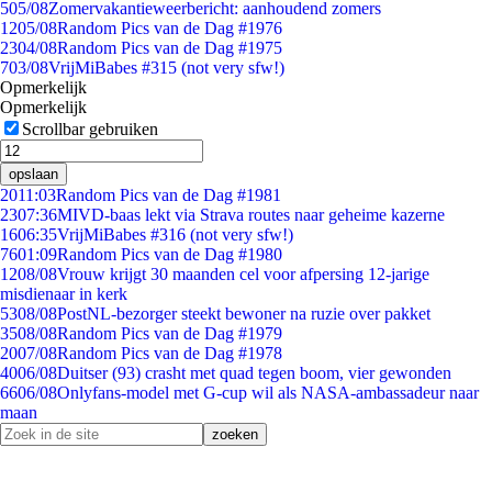
5
05/08
Zomervakantieweerbericht: aanhoudend zomers
12
05/08
Random Pics van de Dag #1976
23
04/08
Random Pics van de Dag #1975
7
03/08
VrijMiBabes #315 (not very sfw!)
Opmerkelijk
Opmerkelijk
Scrollbar gebruiken
opslaan
20
11:03
Random Pics van de Dag #1981
23
07:36
MIVD-baas lekt via Strava routes naar geheime kazerne
16
06:35
VrijMiBabes #316 (not very sfw!)
76
01:09
Random Pics van de Dag #1980
12
08/08
Vrouw krijgt 30 maanden cel voor afpersing 12-jarige
misdienaar in kerk
53
08/08
PostNL-bezorger steekt bewoner na ruzie over pakket
35
08/08
Random Pics van de Dag #1979
20
07/08
Random Pics van de Dag #1978
40
06/08
Duitser (93) crasht met quad tegen boom, vier gewonden
66
06/08
Onlyfans-model met G-cup wil als NASA-ambassadeur naar
maan