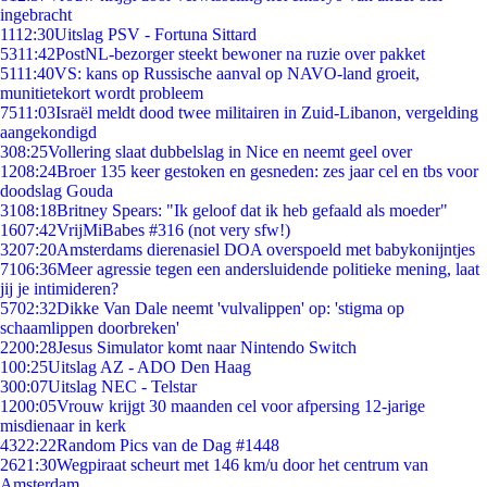
ingebracht
11
12:30
Uitslag PSV - Fortuna Sittard
53
11:42
PostNL-bezorger steekt bewoner na ruzie over pakket
51
11:40
VS: kans op Russische aanval op NAVO-land groeit,
munitietekort wordt probleem
75
11:03
Israël meldt dood twee militairen in Zuid-Libanon, vergelding
aangekondigd
3
08:25
Vollering slaat dubbelslag in Nice en neemt geel over
12
08:24
Broer 135 keer gestoken en gesneden: zes jaar cel en tbs voor
doodslag Gouda
31
08:18
Britney Spears: "Ik geloof dat ik heb gefaald als moeder"
16
07:42
VrijMiBabes #316 (not very sfw!)
32
07:20
Amsterdams dierenasiel DOA overspoeld met babykonijntjes
71
06:36
Meer agressie tegen een andersluidende politieke mening, laat
jij je intimideren?
57
02:32
Dikke Van Dale neemt 'vulvalippen' op: 'stigma op
schaamlippen doorbreken'
22
00:28
Jesus Simulator komt naar Nintendo Switch
1
00:25
Uitslag AZ - ADO Den Haag
3
00:07
Uitslag NEC - Telstar
12
00:05
Vrouw krijgt 30 maanden cel voor afpersing 12-jarige
misdienaar in kerk
43
22:22
Random Pics van de Dag #1448
26
21:30
Wegpiraat scheurt met 146 km/u door het centrum van
Amsterdam