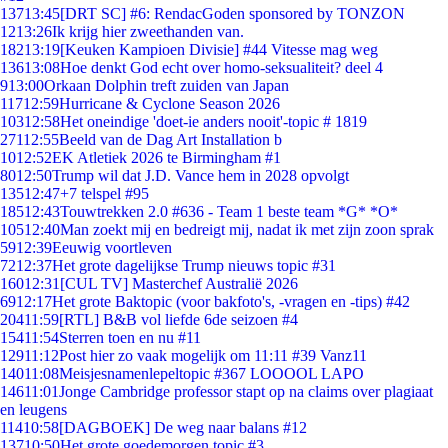
137
13:45
[DRT SC] #6: RendacGoden sponsored by TONZON
12
13:26
Ik krijg hier zweethanden van.
182
13:19
[Keuken Kampioen Divisie] #44 Vitesse mag weg
136
13:08
Hoe denkt God echt over homo-seksualiteit? deel 4
9
13:00
Orkaan Dolphin treft zuiden van Japan
117
12:59
Hurricane & Cyclone Season 2026
103
12:58
Het oneindige 'doet-ie anders nooit'-topic # 1819
271
12:55
Beeld van de Dag Art Installation b
10
12:52
EK Atletiek 2026 te Birmingham #1
80
12:50
Trump wil dat J.D. Vance hem in 2028 opvolgt
135
12:47
+7 telspel #95
185
12:43
Touwtrekken 2.0 #636 - Team 1 beste team *G* *O*
105
12:40
Man zoekt mij en bedreigt mij, nadat ik met zijn zoon sprak
59
12:39
Eeuwig voortleven
72
12:37
Het grote dagelijkse Trump nieuws topic #31
160
12:31
[CUL TV] Masterchef Australië 2026
69
12:17
Het grote Baktopic (voor bakfoto's, -vragen en -tips) #42
204
11:59
[RTL] B&B vol liefde 6de seizoen #4
154
11:54
Sterren toen en nu #11
129
11:12
Post hier zo vaak mogelijk om 11:11 #39 Vanz11
140
11:08
Meisjesnamenlepeltopic #367 LOOOOL LAPO
146
11:01
Jonge Cambridge professor stapt op na claims over plagiaat
en leugens
114
10:58
[DAGBOEK] De weg naar balans #12
137
10:50
Het grote goedemorgen topic #3