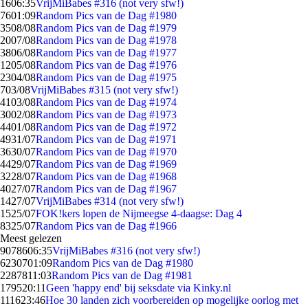
16
06:35
VrijMiBabes #316 (not very sfw!)
76
01:09
Random Pics van de Dag #1980
35
08/08
Random Pics van de Dag #1979
20
07/08
Random Pics van de Dag #1978
38
06/08
Random Pics van de Dag #1977
12
05/08
Random Pics van de Dag #1976
23
04/08
Random Pics van de Dag #1975
7
03/08
VrijMiBabes #315 (not very sfw!)
41
03/08
Random Pics van de Dag #1974
30
02/08
Random Pics van de Dag #1973
44
01/08
Random Pics van de Dag #1972
49
31/07
Random Pics van de Dag #1971
36
30/07
Random Pics van de Dag #1970
44
29/07
Random Pics van de Dag #1969
32
28/07
Random Pics van de Dag #1968
40
27/07
Random Pics van de Dag #1967
14
27/07
VrijMiBabes #314 (not very sfw!)
15
25/07
FOK!kers lopen de Nijmeegse 4-daagse: Dag 4
83
25/07
Random Pics van de Dag #1966
Meest gelezen
90786
06:35
VrijMiBabes #316 (not very sfw!)
62307
01:09
Random Pics van de Dag #1980
22878
11:03
Random Pics van de Dag #1981
1795
20:11
Geen 'happy end' bij seksdate via Kinky.nl
1116
23:46
Hoe 30 landen zich voorbereiden op mogelijke oorlog met