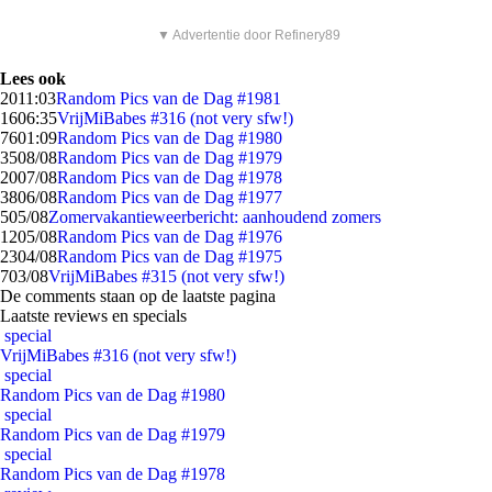
▼ Advertentie door Refinery89
Lees ook
20
11:03
Random Pics van de Dag #1981
16
06:35
VrijMiBabes #316 (not very sfw!)
76
01:09
Random Pics van de Dag #1980
35
08/08
Random Pics van de Dag #1979
20
07/08
Random Pics van de Dag #1978
38
06/08
Random Pics van de Dag #1977
5
05/08
Zomervakantieweerbericht: aanhoudend zomers
12
05/08
Random Pics van de Dag #1976
23
04/08
Random Pics van de Dag #1975
7
03/08
VrijMiBabes #315 (not very sfw!)
De comments staan op de laatste pagina
Laatste reviews en specials
special
VrijMiBabes #316 (not very sfw!)
special
Random Pics van de Dag #1980
special
Random Pics van de Dag #1979
special
Random Pics van de Dag #1978