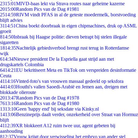
23
15:01
MIVD-baas lekt via Strava routes naar geheime kazerne
20
15:00
Random Pics van de Dag #1981
25
14:59
RIVM vindt PFAS in al de geteste moedermelk, borstvoeding
blijft advies
31
14:51
China boekt doorbraak in eigen chipmachines, druk op ASML
groeit
8
14:50
Inbraak bij Haagse politie: dieven betrapt bij stelen illegale
sigaretten
18
14:35
Nachtelijk gebiedsverbod brengt rust terug in Rotterdamse
wijk
6
14:34
Nieuwe president De la Espriella gaat strijd aan met
drugskartels Colombia
64
14:21
EU bekritiseert Meta en TikTok om verspreiden desinformatie
Ceuta
41
14:16
Vinted-foto's van vrouwen massaal gedeeld op seksfora
44
14:03
Houthi's vallen Saoedi-Arabië en Jemen aan, dreigen met
blokkade olieroute
20
13:47
Random Pics van de Dag #1978
76
13:16
Random Pics van de Dag #1980
13
13:10
Geen 'happy end' bij seksdate via Kinky.nl
14
13:06
Benzineprijs daalt verder, onzekerheid over Straat van Hormuz
blijft
41
12:39
XR blokkeert A12 ruim twee uur, agent gebeten bij
aanhouding
8
12:37
Vrouw krijgt door verwisseling het embryo van ander stel