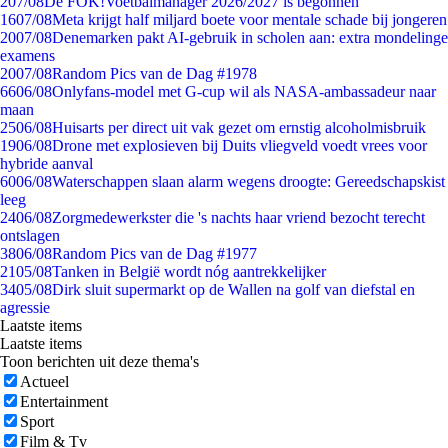
2
07/08
De FOK!Voetbalmanager 2026/2027 is begonnen
16
07/08
Meta krijgt half miljard boete voor mentale schade bij jongeren
20
07/08
Denemarken pakt AI-gebruik in scholen aan: extra mondelinge
examens
20
07/08
Random Pics van de Dag #1978
66
06/08
Onlyfans-model met G-cup wil als NASA-ambassadeur naar
maan
25
06/08
Huisarts per direct uit vak gezet om ernstig alcoholmisbruik
19
06/08
Drone met explosieven bij Duits vliegveld voedt vrees voor
hybride aanval
60
06/08
Waterschappen slaan alarm wegens droogte: Gereedschapskist
leeg
24
06/08
Zorgmedewerkster die 's nachts haar vriend bezocht terecht
ontslagen
38
06/08
Random Pics van de Dag #1977
21
05/08
Tanken in België wordt nóg aantrekkelijker
34
05/08
Dirk sluit supermarkt op de Wallen na golf van diefstal en
agressie
Laatste items
Laatste items
Toon berichten uit deze thema's
Actueel
Entertainment
Sport
Film & Tv