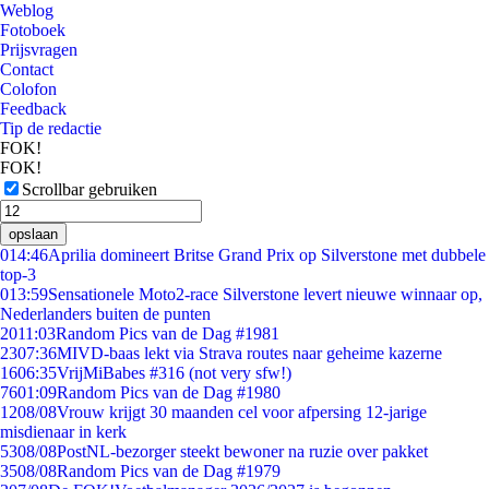
Weblog
Fotoboek
Prijsvragen
Contact
Colofon
Feedback
Tip de redactie
FOK!
FOK!
Scrollbar gebruiken
opslaan
0
14:46
Aprilia domineert Britse Grand Prix op Silverstone met dubbele
top-3
0
13:59
Sensationele Moto2-race Silverstone levert nieuwe winnaar op,
Nederlanders buiten de punten
20
11:03
Random Pics van de Dag #1981
23
07:36
MIVD-baas lekt via Strava routes naar geheime kazerne
16
06:35
VrijMiBabes #316 (not very sfw!)
76
01:09
Random Pics van de Dag #1980
12
08/08
Vrouw krijgt 30 maanden cel voor afpersing 12-jarige
misdienaar in kerk
53
08/08
PostNL-bezorger steekt bewoner na ruzie over pakket
35
08/08
Random Pics van de Dag #1979