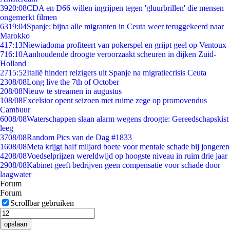
39
20:08
CDA en D66 willen ingrijpen tegen 'gluurbrillen' die mensen
ongemerkt filmen
63
19:04
Spanje: bijna alle migranten in Ceuta weer teruggekeerd naar
Marokko
4
17:13
Niewiadoma profiteert van pokerspel en grijpt geel op Ventoux
7
16:10
Aanhoudende droogte veroorzaakt scheuren in dijken Zuid-
Holland
27
15:52
Italië hindert reizigers uit Spanje na migratiecrisis Ceuta
23
08/08
Long live the 7th of October
2
08/08
Nieuw te streamen in augustus
1
08/08
Excelsior opent seizoen met ruime zege op promovendus
Cambuur
60
08/08
Waterschappen slaan alarm wegens droogte: Gereedschapskist
leeg
37
08/08
Random Pics van de Dag #1833
16
08/08
Meta krijgt half miljard boete voor mentale schade bij jongeren
42
08/08
Voedselprijzen wereldwijd op hoogste niveau in ruim drie jaar
29
08/08
Kabinet geeft bedrijven geen compensatie voor schade door
laagwater
Forum
Forum
Scrollbar gebruiken
opslaan