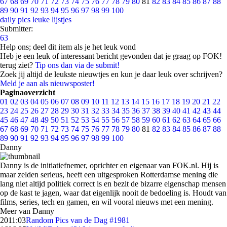
67
68
69
70
71
72
73
74
75
76
77
78
79
80
81
82
83
84
85
86
87
88
89
90
91
92
93
94
95
96
97
98
99
100
daily pics
leuke lijstjes
Submitter:
63
Help ons; deel dit item als je het leuk vond
Heb je een leuk of interessant bericht gevonden dat je graag op FOK!
terug ziet?
Tip ons dan via de submit!
Zoek jij altijd de leukste nieuwtjes en kun je daar leuk over schrijven?
Meld je aan als nieuwsposter!
Paginaoverzicht
01
02
03
04
05
06
07
08
09
10
11
12
13
14
15
16
17
18
19
20
21
22
23
24
25
26
27
28
29
30
31
32
33
34
35
36
37
38
39
40
41
42
43
44
45
46
47
48
49
50
51
52
53
54
55
56
57
58
59
60
61
62
63
64
65
66
67
68
69
70
71
72
73
74
75
76
77
78
79
80
81
82
83
84
85
86
87
88
89
90
91
92
93
94
95
96
97
98
99
100
Danny
Danny is de initiatiefnemer, oprichter en eigenaar van FOK.nl. Hij is
maar zelden serieus, heeft een uitgesproken Rotterdamse mening die
lang niet altijd politiek correct is en bezit de bizarre eigenschap mensen
op de kast te jagen, waar dat eigenlijk nooit de bedoeling is. Houdt van
films, series, tech en gamen, en wil vooral nieuws met een mening.
Meer van Danny
20
11:03
Random Pics van de Dag #1981