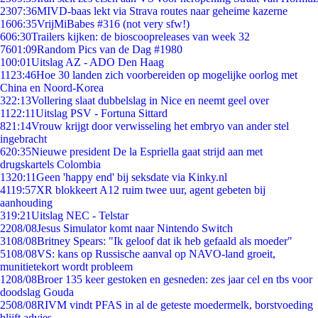
23
07:36
MIVD-baas lekt via Strava routes naar geheime kazerne
16
06:35
VrijMiBabes #316 (not very sfw!)
6
06:30
Trailers kijken: de bioscoopreleases van week 32
76
01:09
Random Pics van de Dag #1980
1
00:01
Uitslag AZ - ADO Den Haag
11
23:46
Hoe 30 landen zich voorbereiden op mogelijke oorlog met
China en Noord-Korea
3
22:13
Vollering slaat dubbelslag in Nice en neemt geel over
11
22:11
Uitslag PSV - Fortuna Sittard
8
21:14
Vrouw krijgt door verwisseling het embryo van ander stel
ingebracht
6
20:35
Nieuwe president De la Espriella gaat strijd aan met
drugskartels Colombia
13
20:11
Geen 'happy end' bij seksdate via Kinky.nl
41
19:57
XR blokkeert A12 ruim twee uur, agent gebeten bij
aanhouding
3
19:21
Uitslag NEC - Telstar
22
08/08
Jesus Simulator komt naar Nintendo Switch
31
08/08
Britney Spears: "Ik geloof dat ik heb gefaald als moeder"
51
08/08
VS: kans op Russische aanval op NAVO-land groeit,
munitietekort wordt probleem
12
08/08
Broer 135 keer gestoken en gesneden: zes jaar cel en tbs voor
doodslag Gouda
25
08/08
RIVM vindt PFAS in al de geteste moedermelk, borstvoeding
blijft advies