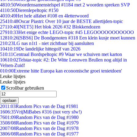
48
10:50
Woordensamenstelspel #1184 met 2 woorden spreken SVP
41
10:50
Dierenlepeltopic #150
40
10:49
Het hele alfabet #108 en 4letterwoord
254
10:48
Oscar Piastri: Over 10 jaar de BESTE allertijden-topic
271
10:40
[NET5] Het blok 2026 #32 Blokkendozen
279
10:33
Het enige echte LEGO-topic #45 LEGOOOOOOOOOOO
128
10:26
[SBS6] De Bondgenoten #318 Een klein kusje moet kunnen
2
10:23
LG nas n1t1 - niet zichtbaar bij aansluiten
104
10:19
De landelijke hittegolf van 2026
5
10:11
Centraal Bordspeltopic #9 Waar we schuiven met karton
106
10:02
Telstar-topic #2: De Witte Leeuwen Brullen nog altijd in
Velsen-Zuid!
0
10:00
Extreme hitte Europa kan economische groei tenietdoen'
Leuke lijstjes
Leuke lijstjes
Scrollbar gebruiken
opslaan
20
11:03
Random Pics van de Dag #1981
16
06:35
VrijMiBabes #316 (not very sfw!)
76
01:09
Random Pics van de Dag #1980
35
08/08
Random Pics van de Dag #1979
20
07/08
Random Pics van de Dag #1978
38
06/08
Random Pics van de Dag #1977