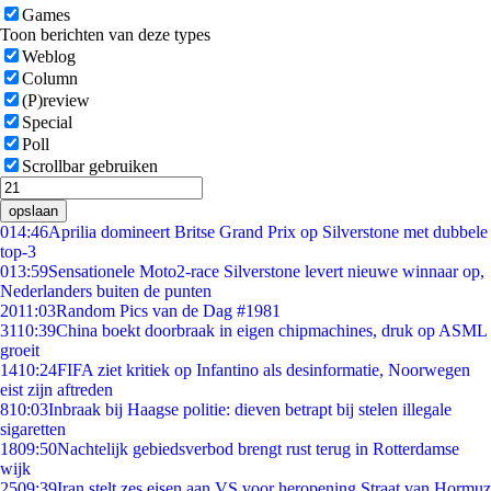
Games
Toon berichten van deze types
Weblog
Column
(P)review
Special
Poll
Scrollbar gebruiken
opslaan
0
14:46
Aprilia domineert Britse Grand Prix op Silverstone met dubbele
top-3
0
13:59
Sensationele Moto2-race Silverstone levert nieuwe winnaar op,
Nederlanders buiten de punten
20
11:03
Random Pics van de Dag #1981
31
10:39
China boekt doorbraak in eigen chipmachines, druk op ASML
groeit
14
10:24
FIFA ziet kritiek op Infantino als desinformatie, Noorwegen
eist zijn aftreden
8
10:03
Inbraak bij Haagse politie: dieven betrapt bij stelen illegale
sigaretten
18
09:50
Nachtelijk gebiedsverbod brengt rust terug in Rotterdamse
wijk
25
09:39
Iran stelt zes eisen aan VS voor heropening Straat van Hormuz