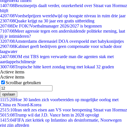
ongemerkt filmen
14
07/08
Benzineprijs daalt verder, onzekerheid over Straat van Hormuz
blijft
42
07/08
Voedselprijzen wereldwijd op hoogste niveau in ruim drie jaar
23
07/08
Quake krijgt na 30 jaar een gratis uitbreiding
2
07/08
De FOK!Voetbalmanager 2026/2027 is begonnen
71
07/08
Meer agressie tegen een andersluidende politieke mening, laat
jij je intimideren?
32
07/08
Amsterdams dierenasiel DOA overspoeld met babykonijntjes
29
07/08
Kabinet geeft bedrijven geen compensatie voor schade door
laagwater
24
07/08
OM eist TBS tegen verwarde man die agenten stak met
aardappelschilmesje
30
07/08
Tropische hitte keert zondag terug met lokaal 32 graden
Actieve items
Actieve items
Scrollbar gebruiken
opslaan
11
15:20
Hoe 30 landen zich voorbereiden op mogelijke oorlog met
China en Noord-Korea
25
15:10
Iran stelt zes eisen aan VS voor heropening Straat van Hormuz
50
15:08
Trump wil dat J.D. Vance hem in 2028 opvolgt
14
15:04
FIFA ziet kritiek op Infantino als desinformatie, Noorwegen
eist zijn aftreden