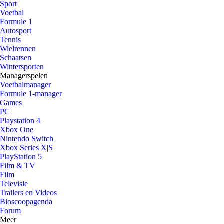
Sport
Voetbal
Formule 1
Autosport
Tennis
Wielrennen
Schaatsen
Wintersporten
Managerspelen
Voetbalmanager
Formule 1-manager
Games
PC
Playstation 4
Xbox One
Nintendo Switch
Xbox Series X|S
PlayStation 5
Film & TV
Film
Televisie
Trailers en Videos
Bioscoopagenda
Forum
Meer