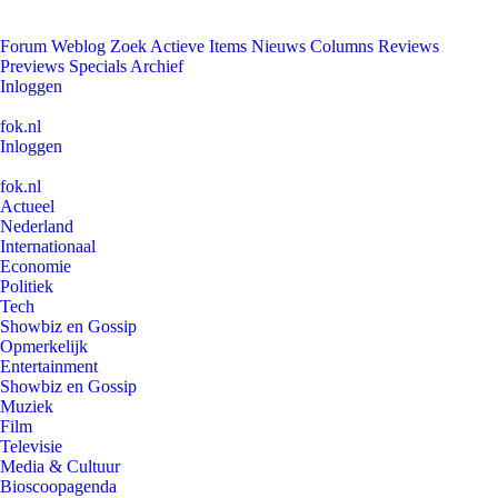
Forum
Weblog
Zoek
Actieve Items
Nieuws
Columns
Reviews
Previews
Specials
Archief
Inloggen
fok.nl
Inloggen
fok.nl
Actueel
Nederland
Internationaal
Economie
Politiek
Tech
Showbiz en Gossip
Opmerkelijk
Entertainment
Showbiz en Gossip
Muziek
Film
Televisie
Media & Cultuur
Bioscoopagenda