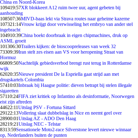
China en Noord-Korea
1094
19:57
XR blokkeert A12 ruim twee uur, agent gebeten bij
aanhouding
1085
07:36
MIVD-baas lekt via Strava routes naar geheime kazerne
1073
21:14
Vrouw krijgt door verwisseling het embryo van ander stel
ingebracht
1049
10:39
China boekt doorbraak in eigen chipmachines, druk op
ASML groeit
1013
06:30
Trailers kijken: de bioscoopreleases van week 32
733
09:39
Iran stelt zes eisen aan VS voor heropening Straat van
Hormuz
668
09:50
Nachtelijk gebiedsverbod brengt rust terug in Rotterdamse
wijk
620
20:35
Nieuwe president De la Espriella gaat strijd aan met
drugskartels Colombia
574
10:03
Inbraak bij Haagse politie: dieven betrapt bij stelen illegale
sigaretten
571
10:24
FIFA ziet kritiek op Infantino als desinformatie, Noorwegen
eist zijn aftreden
446
22:11
Uitslag PSV - Fortuna Sittard
291
22:13
Vollering slaat dubbelslag in Nice en neemt geel over
289
00:01
Uitslag AZ - ADO Den Haag
282
19:21
Uitslag NEC - Telstar
83
13:59
Sensationele Moto2-race Silverstone levert nieuwe winnaar
op, Nederlanders buiten de punten