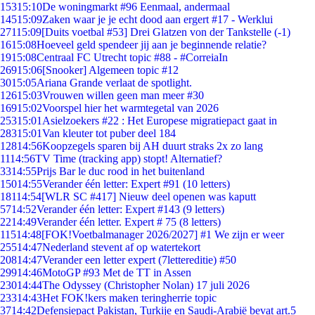
153
15:10
De woningmarkt #96 Eenmaal, andermaal
145
15:09
Zaken waar je je echt dood aan ergert #17 - Werklui
271
15:09
[Duits voetbal #53] Drei Glatzen von der Tankstelle (-1)
16
15:08
Hoeveel geld spendeer jij aan je beginnende relatie?
19
15:08
Centraal FC Utrecht topic #88 - #CorreiaIn
269
15:06
[Snooker] Algemeen topic #12
30
15:05
Ariana Grande verlaat de spotlight.
126
15:03
Vrouwen willen geen man meer #30
169
15:02
Voorspel hier het warmtegetal van 2026
253
15:01
Asielzoekers #22 : Het Europese migratiepact gaat in
283
15:01
Van kleuter tot puber deel 184
128
14:56
Koopzegels sparen bij AH duurt straks 2x zo lang
11
14:56
TV Time (tracking app) stopt! Alternatief?
33
14:55
Prijs Bar le duc rood in het buitenland
150
14:55
Verander één letter: Expert #91 (10 letters)
181
14:54
[WLR SC #417] Nieuw deel openen was kaputt
57
14:52
Verander één letter: Expert #143 (9 letters)
22
14:49
Verander één letter. Expert # 75 (8 letters)
115
14:48
[FOK!Voetbalmanager 2026/2027] #1 We zijn er weer
255
14:47
Nederland stevent af op watertekort
208
14:47
Verander een letter expert (7lettereditie) #50
299
14:46
MotoGP #93 Met de TT in Assen
230
14:44
The Odyssey (Christopher Nolan) 17 juli 2026
233
14:43
Het FOK!kers maken teringherrie topic
37
14:42
Defensiepact Pakistan, Turkije en Saudi-Arabië bevat art.5