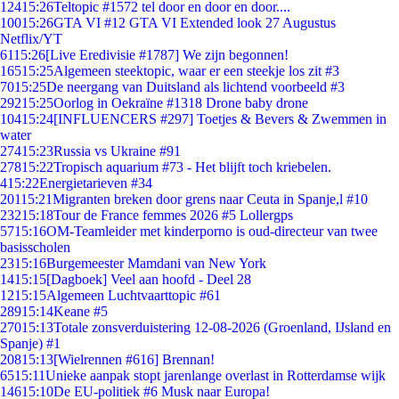
124
15:26
Teltopic #1572 tel door en door en door....
100
15:26
GTA VI #12 GTA VI Extended look 27 Augustus
Netflix/YT
61
15:26
[Live Eredivisie #1787] We zijn begonnen!
165
15:25
Algemeen steektopic, waar er een steekje los zit #3
70
15:25
De neergang van Duitsland als lichtend voorbeeld #3
292
15:25
Oorlog in Oekraïne #1318 Drone baby drone
104
15:24
[INFLUENCERS #297] Toetjes & Bevers & Zwemmen in
water
274
15:23
Russia vs Ukraine #91
278
15:22
Tropisch aquarium #73 - Het blijft toch kriebelen.
4
15:22
Energietarieven #34
201
15:21
Migranten breken door grens naar Ceuta in Spanje,l #10
232
15:18
Tour de France femmes 2026 #5 Lollergps
57
15:16
OM-Teamleider met kinderporno is oud-directeur van twee
basisscholen
23
15:16
Burgemeester Mamdani van New York
14
15:15
[Dagboek] Veel aan hoofd - Deel 28
12
15:15
Algemeen Luchtvaarttopic #61
289
15:14
Keane #5
270
15:13
Totale zonsverduistering 12-08-2026 (Groenland, IJsland en
Spanje) #1
208
15:13
[Wielrennen #616] Brennan!
65
15:11
Unieke aanpak stopt jarenlange overlast in Rotterdamse wijk
146
15:10
De EU-politiek #6 Musk naar Europa!