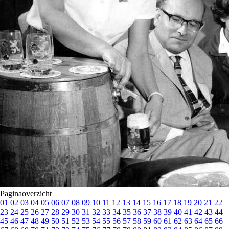
Paginaoverzicht
01
02
03
04
05
06
07
08
09
10
11
12
13
14
15
16
17
18
19
20
21
22
23
24
25
26
27
28
29
30
31
32
33
34
35
36
37
38
39
40
41
42
43
44
45
46
47
48
49
50
51
52
53
54
55
56
57
58
59
60
61
62
63
64
65
66