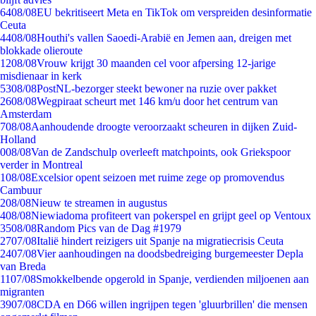
64
08/08
EU bekritiseert Meta en TikTok om verspreiden desinformatie
Ceuta
44
08/08
Houthi's vallen Saoedi-Arabië en Jemen aan, dreigen met
blokkade olieroute
12
08/08
Vrouw krijgt 30 maanden cel voor afpersing 12-jarige
misdienaar in kerk
53
08/08
PostNL-bezorger steekt bewoner na ruzie over pakket
26
08/08
Wegpiraat scheurt met 146 km/u door het centrum van
Amsterdam
7
08/08
Aanhoudende droogte veroorzaakt scheuren in dijken Zuid-
Holland
0
08/08
Van de Zandschulp overleeft matchpoints, ook Griekspoor
verder in Montreal
1
08/08
Excelsior opent seizoen met ruime zege op promovendus
Cambuur
2
08/08
Nieuw te streamen in augustus
4
08/08
Niewiadoma profiteert van pokerspel en grijpt geel op Ventoux
35
08/08
Random Pics van de Dag #1979
27
07/08
Italië hindert reizigers uit Spanje na migratiecrisis Ceuta
24
07/08
Vier aanhoudingen na doodsbedreiging burgemeester Depla
van Breda
11
07/08
Smokkelbende opgerold in Spanje, verdienden miljoenen aan
migranten
39
07/08
CDA en D66 willen ingrijpen tegen 'gluurbrillen' die mensen