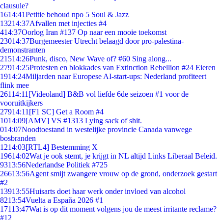
clausule?
16
14:41
Petitie behoud npo 5 Soul & Jazz
132
14:37
Afvallen met injecties #4
4
14:37
Oorlog Iran #137 Op naar een mooie toekomst
230
14:37
Burgemeester Utrecht belaagd door pro-palestina-
demonstranten
215
14:26
Punk, disco, New Wave of? #60 Sing along...
279
14:25
Protesten en blokkades van Extinction Rebellion #24 Eieren
19
14:24
Miljarden naar Europese AI-start-ups: Nederland profiteert
flink mee
261
14:11
[Videoland] B&B vol liefde 6de seizoen #1 voor de
vooruitkijkers
279
14:11
[F1 SC] Get a Room #4
10
14:09
[AMV] VS #1313 Lying sack of shit.
0
14:07
Noodtoestand in westelijke provincie Canada vanwege
bosbranden
12
14:03
[RTL4] Bestemming X
196
14:02
Wat je ook stemt, je krijgt in NL altijd Links Liberaal Beleid.
93
13:56
Nederlandse Politiek #725
266
13:56
Agent smijt zwangere vrouw op de grond, onderzoek gestart
#2
139
13:55
Huisarts doet haar werk onder invloed van alcohol
82
13:54
Vuelta a España 2026 #1
171
13:47
Wat is op dit moment volgens jou de meest irritante reclame?
#12