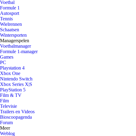
Voetbal
Formule 1
Autosport
Tennis
Wielrennen
Schaatsen
Wintersporten
Managerspelen
Voetbalmanager
Formule 1-manager
Games
PC
Playstation 4
Xbox One
Nintendo Switch
Xbox Series X|S
PlayStation 5
Film & TV
Film
Televisie
Trailers en Videos
Bioscoopagenda
Forum
Meer
Weblog