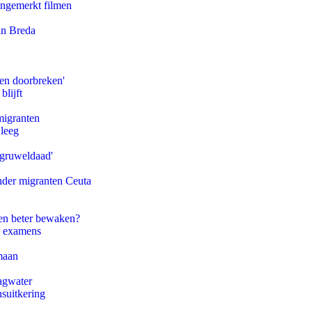
ongemerkt filmen
an Breda
pen doorbreken'
blijft
migranten
 leeg
'gruweldaad'
onder migranten Ceuta
en beter bewaken?
e examens
maan
agwater
suitkering