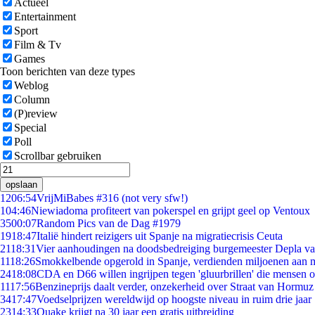
Actueel
Entertainment
Sport
Film & Tv
Games
Toon berichten van deze types
Weblog
Column
(P)review
Special
Poll
Scrollbar gebruiken
opslaan
12
06:54
VrijMiBabes #316 (not very sfw!)
1
04:46
Niewiadoma profiteert van pokerspel en grijpt geel op Ventoux
35
00:07
Random Pics van de Dag #1979
19
18:47
Italië hindert reizigers uit Spanje na migratiecrisis Ceuta
21
18:31
Vier aanhoudingen na doodsbedreiging burgemeester Depla v
11
18:26
Smokkelbende opgerold in Spanje, verdienden miljoenen aan 
24
18:08
CDA en D66 willen ingrijpen tegen 'gluurbrillen' die mensen 
11
17:56
Benzineprijs daalt verder, onzekerheid over Straat van Hormuz b
34
17:47
Voedselprijzen wereldwijd op hoogste niveau in ruim drie jaar
23
14:33
Quake krijgt na 30 jaar een gratis uitbreiding