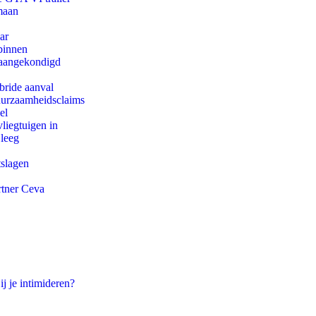
maan
ar
binnen
g aangekondigd
bride aanval
duurzaamheidsclaims
el
iegtuigen in
 leeg
tslagen
rtner Ceva
ij je intimideren?