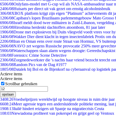
65
06/08
Onlyfans-model met G-cup wil als NASA-ambassadeur naar 
24
06/08
Huisarts per direct uit vak gezet om ernstig alcoholmisbruik
3
06/08
XBOX platform krijgt zijn eigen "Platinum" achievements dit ja
12
06/08
Capibara's lopen Braziliaans parlementsgebouw Mato Grosso 
69
06/08
Israël meldt dood twee militairen in Zuid-Libanon, vergeldin
15
06/08
Hiroshima herdenkt slachtoffers atoombom, 81 jaar later
19
06/08
Drone met explosieven bij Duits vliegveld voedt vrees voor hy
34
06/08
Wakker Dier dient klacht in tegen insectenfabriek Protix om 
22
06/08
Iran en Oman eens over route Straat van Hormuz, VS buitensp
26
06/08
NAVO zet wegens Russische provocatie 250% meer gevechtsvl
59
06/08
Waterschappen slaan alarm wegens droogte: Gereedschapskist
1
06/08
Forensics: Crime Scene Detective
23
06/08
Zorgmedewerkster die 's nachts haar vriend bezocht terecht on
38
06/08
Random Pics van de Dag #1977
18
05/08
Datalek bij Bol en de Bijenkorf na cyberaanval op logistiek pa
Actieve items
Actieve items
Scrollbar gebruiken
opslaan
34
08:26
Voedselprijzen wereldwijd op hoogste niveau in ruim drie jaar
66
08:24
Meer agressie tegen een andersluidende politieke mening, laat j
19
08:13
Italië hindert reizigers uit Spanje na migratiecrisis Ceuta
1
08:03
Niewiadoma profiteert van pokerspel en grijpt geel op Ventoux