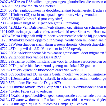
24
07:46
CDA en D66 willen ingrijpen tegen 'gluurbrillen' die mensen 
16
07:43
Long live the 7th of October
21
07:30
Vier aanhoudingen na doodsbedreiging burgemeester Depla v
38
05:41
Duitser (93) crasht met quad tegen boom, vier gewonden
12
03:57
VrijMiBabes #316 (not very sfw!)
23
03:02
Quake krijgt na 30 jaar een gratis uitbreiding
55
01:42
Dikke Van Dale neemt 'vulvalippen' op: 'stigma op schaamlip
11
01:06
Benzineprijs daalt verder, onzekerheid over Straat van Hormuz 
14
00:42
Meta krijgt half miljard boete voor mentale schade bij jongeren
11
23:30
Smokkelbende opgerold in Spanje, verdienden miljoenen aan 
59
22:53
Waterschappen slaan alarm wegens droogte: Gereedschapskist
47
22:43
Trump wil dat J.D. Vance hem in 2028 opvolgt
34
22:32
Ceuta-leider noemt Marokkaanse grensaanval door migranten 
38
22:29
Random Pics van de Dag #1977
38
22:28
Spaanse politie: minstens tien voor terrorisme veroordeelden 
30
22:20
Tropische hitte keert zondag terug met lokaal 32 graden
7
21:52
Trailers kijken: de bioscoopreleases van week 32
46
21:30
Spoedberaad EU na crisis Ceuta, moeten we onze buitengrenz
24
21:01
Denemarken pakt AI-gebruik in scholen aan: extra mondeling
35
19:58
Random Pics van de Dag #1979
65
19:50
Onlyfans-model met G-cup wil als NASA-ambassadeur naar 
25
19:43
Peter Faber (82) overleden
25
19:14
Kabinet geeft bedrijven geen compensatie voor schade door la
24
18:41
'Zwarte weduwes' in Rusland trouwen soldaten voor overlijden
15
18:32
Ontslagen bij Halo Studios na Campaign Evolved