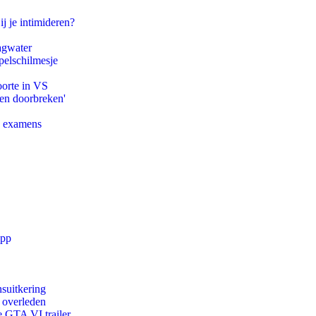
ij je intimideren?
agwater
pelschilmesje
oorte in VS
pen doorbreken'
e examens
app
suitkering
d overleden
e GTA VI trailer