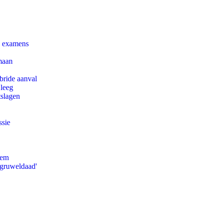
e examens
maan
bride aanval
 leeg
tslagen
ssie
eem
'gruweldaad'