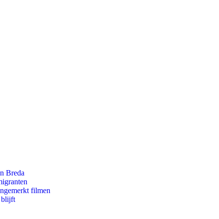
an Breda
migranten
ongemerkt filmen
lijft