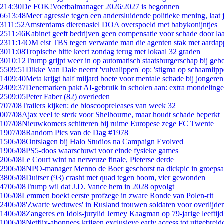
2
14:30
De FOK!Voetbalmanager 2026/2027 is begonnen
66
13:48
Meer agressie tegen een andersluidende politieke mening, laat j
31
11:52
Amsterdams dierenasiel DOA overspoeld met babykonijntjes
25
11:46
Kabinet geeft bedrijven geen compensatie voor schade door la
23
11:14
OM eist TBS tegen verwarde man die agenten stak met aardap
30
11:08
Tropische hitte keert zondag terug met lokaal 32 graden
30
10:12
Trump grijpt weer in op automatisch staatsburgerschap bij geb
55
09:51
Dikke Van Dale neemt 'vulvalippen' op: 'stigma op schaamlip
14
09:40
Meta krijgt half miljard boete voor mentale schade bij jongeren
24
09:37
Denemarken pakt AI-gebruik in scholen aan: extra mondeling
25
09:05
Peter Faber (82) overleden
7
07/08
Trailers kijken: de bioscoopreleases van week 32
0
07/08
Ajax veel te sterk voor Shelbourne, maar houdt schade beperkt
1
07/08
Nieuwkomers schitteren bij ruime Europese zege FC Twente
19
07/08
Random Pics van de Dag #1978
15
06/08
Ontslagen bij Halo Studios na Campaign Evolved
19
06/08
PS5-doos waarschuwt voor einde fysieke games
2
06/08
Le Court wint na nerveuze finale, Pieterse derde
29
06/08
NPO-manager Menno de Boer geschorst na dickpic in groeps
38
06/08
Duitser (93) crasht met quad tegen boom, vier gewonden
47
06/08
Trump wil dat J.D. Vance hem in 2028 opvolgt
1
06/08
Lemmen boekt eerste profzege in zware Ronde van Polen-rit
24
06/08
'Zwarte weduwes' in Rusland trouwen soldaten voor overlijden
14
06/08
Zangeres en Idols-jurylid Jerney Kaagman op 79-jarige leeftij
10
06/08
Netflix-abonnees krijgen exclusieve early access tot uitgebreid