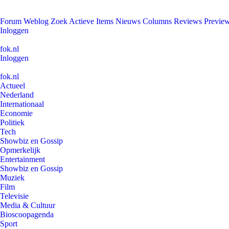
Forum
Weblog
Zoek
Actieve Items
Nieuws
Columns
Reviews
Previe
Inloggen
fok.nl
Inloggen
fok.nl
Actueel
Nederland
Internationaal
Economie
Politiek
Tech
Showbiz en Gossip
Opmerkelijk
Entertainment
Showbiz en Gossip
Muziek
Film
Televisie
Media & Cultuur
Bioscoopagenda
Sport