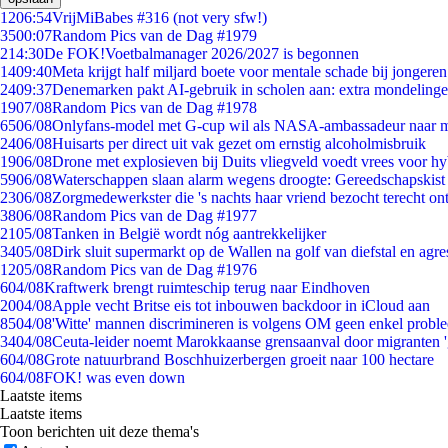
12
06:54
VrijMiBabes #316 (not very sfw!)
35
00:07
Random Pics van de Dag #1979
2
14:30
De FOK!Voetbalmanager 2026/2027 is begonnen
14
09:40
Meta krijgt half miljard boete voor mentale schade bij jongeren
24
09:37
Denemarken pakt AI-gebruik in scholen aan: extra mondeling
19
07/08
Random Pics van de Dag #1978
65
06/08
Onlyfans-model met G-cup wil als NASA-ambassadeur naar 
24
06/08
Huisarts per direct uit vak gezet om ernstig alcoholmisbruik
19
06/08
Drone met explosieven bij Duits vliegveld voedt vrees voor hy
59
06/08
Waterschappen slaan alarm wegens droogte: Gereedschapskist
23
06/08
Zorgmedewerkster die 's nachts haar vriend bezocht terecht on
38
06/08
Random Pics van de Dag #1977
21
05/08
Tanken in België wordt nóg aantrekkelijker
34
05/08
Dirk sluit supermarkt op de Wallen na golf van diefstal en agre
12
05/08
Random Pics van de Dag #1976
6
04/08
Kraftwerk brengt ruimteschip terug naar Eindhoven
20
04/08
Apple vecht Britse eis tot inbouwen backdoor in iCloud aan
85
04/08
'Witte' mannen discrimineren is volgens OM geen enkel probl
34
04/08
Ceuta-leider noemt Marokkaanse grensaanval door migranten 
6
04/08
Grote natuurbrand Boschhuizerbergen groeit naar 100 hectare
6
04/08
FOK! was even down
Laatste items
Laatste items
Toon berichten uit deze thema's