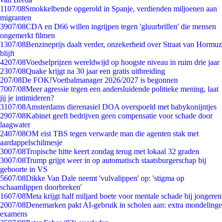
11
07/08
Smokkelbende opgerold in Spanje, verdienden miljoenen aan
migranten
39
07/08
CDA en D66 willen ingrijpen tegen 'gluurbrillen' die mensen
ongemerkt filmen
13
07/08
Benzineprijs daalt verder, onzekerheid over Straat van Hormuz
blijft
42
07/08
Voedselprijzen wereldwijd op hoogste niveau in ruim drie jaar
23
07/08
Quake krijgt na 30 jaar een gratis uitbreiding
2
07/08
De FOK!Voetbalmanager 2026/2027 is begonnen
70
07/08
Meer agressie tegen een andersluidende politieke mening, laat
jij je intimideren?
31
07/08
Amsterdams dierenasiel DOA overspoeld met babykonijntjes
29
07/08
Kabinet geeft bedrijven geen compensatie voor schade door
laagwater
24
07/08
OM eist TBS tegen verwarde man die agenten stak met
aardappelschilmesje
30
07/08
Tropische hitte keert zondag terug met lokaal 32 graden
30
07/08
Trump grijpt weer in op automatisch staatsburgerschap bij
geboorte in VS
56
07/08
Dikke Van Dale neemt 'vulvalippen' op: 'stigma op
schaamlippen doorbreken'
16
07/08
Meta krijgt half miljard boete voor mentale schade bij jongeren
20
07/08
Denemarken pakt AI-gebruik in scholen aan: extra mondelinge
examens