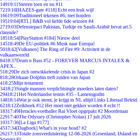
149
19:11
Sterren toen en nu #11
72
19:10
[HAZES-gate #118] Echt een leuk wijf
166
19:09
Traditioneel tekenen #6; met honden
195
19:04
[RTL] B&B vol liefde 6de seizoen #4
27
19:03
Defensiepact Pakistan, Turkije en Saudi-Arabië bevat art.5
clausule?
185
18:54
[PlayStation #184] Nieuw deel
145
18:49
De EU-politiek #6 Musk naar Europa!
50
18:42
[Vulkanen] The Ring of Fire #9: Activiteit in de
vulkaanwereld
84
18:37
Drum n Bass #52 - FOREVER MARCUS INTALEX &
APEX..
5
18:29
De zich ontwikkelende crisis in Japan #2
8
18:28
Orkaan Dolphin treft zuiden van Japan
4
18:25
Mijn testament
34
18:23
Single mannen verplichtsingle moeders laten daten?
294
18:21
Het Nederlandse tennis #35 - Lamensgodin
148
18:14
Wat je ook stemt, je krijgt in NL altijd Links Liberaal Beleid.
62
18:12
Zeikhoek #12 Het moet niet gekker worden # echt !!
183
17:49
Heracles-voetballer Rai Vloet opgepakt #2 Moordenaar
229
17:40
The Odyssey (Christopher Nolan) 17 juli 2026
103
17:36
[La Liga #177]
45
17:34
[Dagboek] What's in your head? #2
262
17:33
Totale zonsverduistering 12-08-2026 (Groenland, IJsland en
Spanje) #1