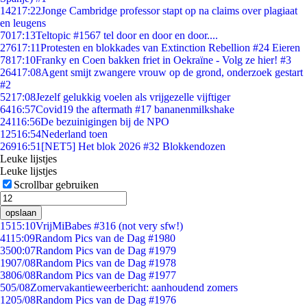
142
17:22
Jonge Cambridge professor stapt op na claims over plagiaat
en leugens
70
17:13
Teltopic #1567 tel door en door en door....
276
17:11
Protesten en blokkades van Extinction Rebellion #24 Eieren
78
17:10
Franky en Coen bakken friet in Oekraïne - Volg ze hier! #3
264
17:08
Agent smijt zwangere vrouw op de grond, onderzoek gestart
#2
52
17:08
Jezelf gelukkig voelen als vrijgezelle vijftiger
64
16:57
Covid19 the aftermath #17 bananenmilkshake
241
16:56
De bezuinigingen bij de NPO
125
16:54
Nederland toen
269
16:51
[NET5] Het blok 2026 #32 Blokkendozen
Leuke lijstjes
Leuke lijstjes
Scrollbar gebruiken
opslaan
15
15:10
VrijMiBabes #316 (not very sfw!)
41
15:09
Random Pics van de Dag #1980
35
00:07
Random Pics van de Dag #1979
19
07/08
Random Pics van de Dag #1978
38
06/08
Random Pics van de Dag #1977
5
05/08
Zomervakantieweerbericht: aanhoudend zomers
12
05/08
Random Pics van de Dag #1976