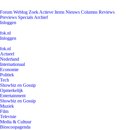
Forum
Weblog
Zoek
Actieve Items
Nieuws
Columns
Reviews
Previews
Specials
Archief
Inloggen
fok.nl
Inloggen
fok.nl
Actueel
Nederland
Internationaal
Economie
Politiek
Tech
Showbiz en Gossip
Opmerkelijk
Entertainment
Showbiz en Gossip
Muziek
Film
Televisie
Media & Cultuur
Bioscoopagenda