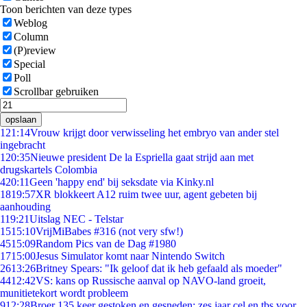
Toon berichten van deze types
Weblog
Column
(P)review
Special
Poll
Scrollbar gebruiken
opslaan
1
21:14
Vrouw krijgt door verwisseling het embryo van ander stel
ingebracht
1
20:35
Nieuwe president De la Espriella gaat strijd aan met
drugskartels Colombia
4
20:11
Geen 'happy end' bij seksdate via Kinky.nl
18
19:57
XR blokkeert A12 ruim twee uur, agent gebeten bij
aanhouding
1
19:21
Uitslag NEC - Telstar
15
15:10
VrijMiBabes #316 (not very sfw!)
45
15:09
Random Pics van de Dag #1980
17
15:00
Jesus Simulator komt naar Nintendo Switch
26
13:26
Britney Spears: "Ik geloof dat ik heb gefaald als moeder"
44
12:42
VS: kans op Russische aanval op NAVO-land groeit,
munitietekort wordt probleem
9
12:28
Broer 135 keer gestoken en gesneden: zes jaar cel en tbs voor