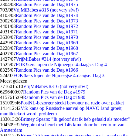
23
04/08
Random Pics van de Dag #1975
7
03/08
VrijMiBabes #315 (not very sfw!)
41
03/08
Random Pics van de Dag #1974
30
02/08
Random Pics van de Dag #1973
44
01/08
Random Pics van de Dag #1972
49
31/07
Random Pics van de Dag #1971
36
30/07
Random Pics van de Dag #1970
44
29/07
Random Pics van de Dag #1969
32
28/07
Random Pics van de Dag #1968
40
27/07
Random Pics van de Dag #1967
14
27/07
VrijMiBabes #314 (not very sfw!)
15
25/07
FOK!kers lopen de Nijmeegse 4-daagse: Dag 4
83
25/07
Random Pics van de Dag #1966
5
24/07
FOK!kers lopen de Nijmeegse 4-daagse: Dag 3
Meest gelezen
77160
15:10
VrijMiBabes #316 (not very sfw!)
62964
00:07
Random Pics van de Dag #1979
41576
15:09
Random Pics van de Dag #1980
1510
09:46
PostNL-bezorger steekt bewoner na ruzie over pakket
1414
12:42
VS: kans op Russische aanval op NAVO-land groeit,
munitietekort wordt probleem
1330
13:26
Britney Spears: "Ik geloof dat ik heb gefaald als moeder"
1045
09:32
Wegpiraat scheurt met 146 km/u door het centrum van
Amsterdam
1034
12:28
Broer 135 keer gestoken en gesneden: zes jaar cel en tbs