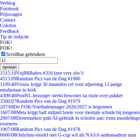
Weblog
Fotoboek
Prijsvragen
Contact
Colofon
Feedback
Tip de redactie
FOK!
FOK!
Scrollbar gebruiken
opslaan
15
15:10
VrijMiBabes #316 (not very sfw!)
45
15:09
Random Pics van de Dag #1980
11
09:49
Vrouw krijgt 30 maanden cel voor afpersing 12-jarige
misdienaar in kerk
43
09:46
PostNL-bezorger steekt bewoner na ruzie over pakket
35
00:07
Random Pics van de Dag #1979
2
07/08
De FOK!Voetbalmanager 2026/2027 is begonnen
16
07/08
Meta krijgt half miljard boete voor mentale schade bij jongeren
20
07/08
Denemarken pakt AI-gebruik in scholen aan: extra mondelinge
examens
19
07/08
Random Pics van de Dag #1978
66
06/08
Onlyfans-model met G-cup wil als NASA-ambassadeur naar