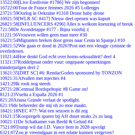
135
22:00
[Live Eredivisie #1786] We zijn begonnen!
167
22:00
Tour de France femmes 2026 #5 Lollergps
237
21:59
Oorlog in Oekraïne #1318 Drone baby drone
169
21:59
[WLR SC #417] Nieuw deel openen was kaputt
268
21:58
[INFLUENCERS #296] Alles is welkom kneuzing of breuk
7
21:58
De Avondetappe #177 - Bijna voorbij :(
112
21:56
Vrouwen willen geen man meer #30
162
21:54
Migranten breken door grens naar Ceuta in Spanje,l #10
249
21:52
Wie gaan er dood in 2026?Post met een vleugje cynisme de
overledenen.
110
21:44
Hoe denkt God echt over homo-seksualiteit? deel 4
113
21:37
Roddelpraat onder vuur: ongepaste opmerkingen
minderjarigen deel 2
136
21:35
[DRT SC] #6: RendacGoden sponsored by TONZON
109
21:31
Afvallen met injecties #4
14
21:29
Ik rook nog steeds
297
21:28
Centraal Bordspeltopic #8 Game on!
81
21:23
Vuelta a España 2026 #1
8
21:20
Ariana Grande verlaat de spotlight.
6
21:19
de beheerder die mij oh zo moe maakt.
184
21:18
NEC #77: Wat een seizoen is dit zeg
116
21:15
Koopzegels sparen bij AH duurt straks 2x zo lang
100
21:11
De Schatkamer van Beeld & Geluid #4
75
21:09
Trump wil dat J.D. Vance hem in 2028 opvolgt
63
21:07
Zou je vreemdgaan in een relatie kunnen vergeven?