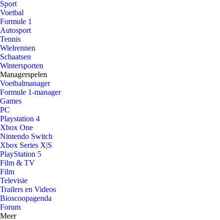
Sport
Voetbal
Formule 1
Autosport
Tennis
Wielrennen
Schaatsen
Wintersporten
Managerspelen
Voetbalmanager
Formule 1-manager
Games
PC
Playstation 4
Xbox One
Nintendo Switch
Xbox Series X|S
PlayStation 5
Film & TV
Film
Televisie
Trailers en Videos
Bioscoopagenda
Forum
Meer