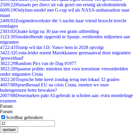
25
09:22
Huisarts per direct uit vak gezet om ernstig alcoholmisbruik
66
09:19
Onlyfans-model met G-cup wil als NASA-ambassadeur naar
maan
24
09:02
Zorgmedewerkster die 's nachts haar vriend bezocht terecht
ontslagen
23
03:02
Quake krijgt na 30 jaar een gratis uitbreiding
11
23:30
Smokkelbende opgerold in Spanje, verdienden miljoenen aan
migranten
47
22:43
Trump wil dat J.D. Vance hem in 2028 opvolgt
34
22:32
Ceuta-leider noemt Marokkaanse grensaanval door migranten
'gruweldaad'
38
22:29
Random Pics van de Dag #1977
38
22:28
Spaanse politie: minstens tien voor terrorisme veroordeelden
onder migranten Ceuta
30
22:20
Tropische hitte keert zondag terug met lokaal 32 graden
46
07/08
Spoedberaad EU na crisis Ceuta, moeten we onze
buitengrenzen beter bewaken?
20
07/08
Denemarken pakt AI-gebruik in scholen aan: extra mondelinge
examens
Forum
Forum
Scrollbar gebruiken
opslaan