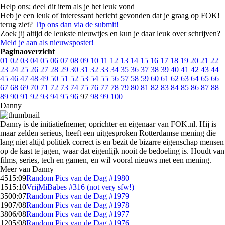
Help ons; deel dit item als je het leuk vond
Heb je een leuk of interessant bericht gevonden dat je graag op FOK!
terug ziet?
Tip ons dan via de submit!
Zoek jij altijd de leukste nieuwtjes en kun je daar leuk over schrijven?
Meld je aan als nieuwsposter!
Paginaoverzicht
01
02
03
04
05
06
07
08
09
10
11
12
13
14
15
16
17
18
19
20
21
22
23
24
25
26
27
28
29
30
31
32
33
34
35
36
37
38
39
40
41
42
43
44
45
46
47
48
49
50
51
52
53
54
55
56
57
58
59
60
61
62
63
64
65
66
67
68
69
70
71
72
73
74
75
76
77
78
79
80
81
82
83
84
85
86
87
88
89
90
91
92
93
94
95
96
97
98
99
100
Danny
Danny is de initiatiefnemer, oprichter en eigenaar van FOK.nl. Hij is
maar zelden serieus, heeft een uitgesproken Rotterdamse mening die
lang niet altijd politiek correct is en bezit de bizarre eigenschap mensen
op de kast te jagen, waar dat eigenlijk nooit de bedoeling is. Houdt van
films, series, tech en gamen, en wil vooral nieuws met een mening.
Meer van Danny
45
15:09
Random Pics van de Dag #1980
15
15:10
VrijMiBabes #316 (not very sfw!)
35
00:07
Random Pics van de Dag #1979
19
07/08
Random Pics van de Dag #1978
38
06/08
Random Pics van de Dag #1977
12
05/08
Random Pics van de Dag #1976