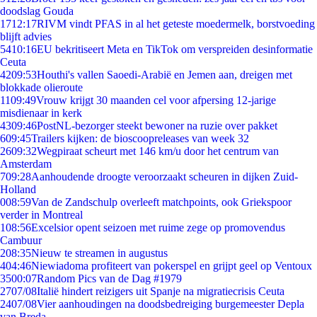
doodslag Gouda
17
12:17
RIVM vindt PFAS in al het geteste moedermelk, borstvoeding
blijft advies
54
10:16
EU bekritiseert Meta en TikTok om verspreiden desinformatie
Ceuta
42
09:53
Houthi's vallen Saoedi-Arabië en Jemen aan, dreigen met
blokkade olieroute
11
09:49
Vrouw krijgt 30 maanden cel voor afpersing 12-jarige
misdienaar in kerk
43
09:46
PostNL-bezorger steekt bewoner na ruzie over pakket
6
09:45
Trailers kijken: de bioscoopreleases van week 32
26
09:32
Wegpiraat scheurt met 146 km/u door het centrum van
Amsterdam
7
09:28
Aanhoudende droogte veroorzaakt scheuren in dijken Zuid-
Holland
0
08:59
Van de Zandschulp overleeft matchpoints, ook Griekspoor
verder in Montreal
1
08:56
Excelsior opent seizoen met ruime zege op promovendus
Cambuur
2
08:35
Nieuw te streamen in augustus
4
04:46
Niewiadoma profiteert van pokerspel en grijpt geel op Ventoux
35
00:07
Random Pics van de Dag #1979
27
07/08
Italië hindert reizigers uit Spanje na migratiecrisis Ceuta
24
07/08
Vier aanhoudingen na doodsbedreiging burgemeester Depla
van Breda