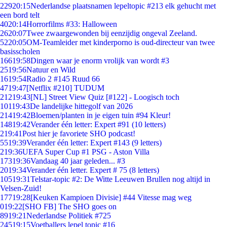
229
20:15
Nederlandse plaatsnamen lepeltopic #213 elk gehucht met
een bord telt
40
20:14
Horrorfilms #33: Halloween
26
20:07
Twee zwaargewonden bij eenzijdig ongeval Zeeland.
52
20:05
OM-Teamleider met kinderporno is oud-directeur van twee
basisscholen
166
19:58
Dingen waar je enorm vrolijk van wordt #3
25
19:56
Natuur en Wild
16
19:54
Radio 2 #145 Ruud 66
47
19:47
[Netflix #210] TUDUM
212
19:43
[NL] Street View Quiz [#122] - Loogisch toch
101
19:43
De landelijke hittegolf van 2026
214
19:42
Bloemen/planten in je eigen tuin #94 Kleur!
148
19:42
Verander één letter: Expert #91 (10 letters)
2
19:41
Post hier je favoriete SHO podcast!
55
19:39
Verander één letter: Expert #143 (9 letters)
2
19:36
UEFA Super Cup #1 PSG - Aston Villa
173
19:36
Vandaag 40 jaar geleden... #3
20
19:34
Verander één letter. Expert # 75 (8 letters)
105
19:31
Telstar-topic #2: De Witte Leeuwen Brullen nog altijd in
Velsen-Zuid!
177
19:28
[Keuken Kampioen Divisie] #44 Vitesse mag weg
0
19:22
[SHO FB] The SHO goes on
89
19:21
Nederlandse Politiek #725
245
19:15
Voetballers lepel topic #16