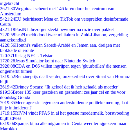
ingebracht
26
21:30
Wegpiraat scheurt met 146 km/u door het centrum van
Amsterdam
54
21:24
EU bekritiseert Meta en TikTok om verspreiden desinformatie
Ceuta
43
21:18
PostNL-bezorger steekt bewoner na ruzie over pakket
72
20:58
Israël meldt dood twee militairen in Zuid-Libanon, vergelding
aangekondigd
42
20:56
Houthi's vallen Saoedi-Arabië en Jemen aan, dreigen met
blokkade olieroute
1
20:37
Uitslag NEC - Telstar
17
20:26
Jesus Simulator komt naar Nintendo Switch
39
20:08
CDA en D66 willen ingrijpen tegen 'gluurbrillen' die mensen
ongemerkt filmen
13
19:52
Benzineprijs daalt verder, onzekerheid over Straat van Hormuz
blijft
26
19:42
Britney Spears: "Ik geloof dat ik heb gefaald als moeder"
9
19:36
Broer 135 keer gestoken en gesneden: zes jaar cel en tbs voor
doodslag Gouda
70
19:35
Meer agressie tegen een andersluidende politieke mening, laat
jij je intimideren?
17
19:15
RIVM vindt PFAS in al het geteste moedermelk, borstvoeding
blijft advies
63
19:04
Spanje: bijna alle migranten in Ceuta weer teruggekeerd naar
Marokko