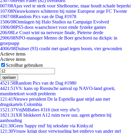
25
07/08
Peter Faber (82) overleden
0
07/08
Ajax veel te sterk voor Shelbourne, maar houdt schade beperkt
1
07/08
Nieuwkomers schitteren bij ruime Europese zege FC Twente
19
07/08
Random Pics van de Dag #1978
15
06/08
Ontslagen bij Halo Studios na Campaign Evolved
19
06/08
PS5-doos waarschuwt voor einde fysieke games
2
06/08
Le Court wint na nerveuze finale, Pieterse derde
29
06/08
NPO-manager Menno de Boer geschorst na dickpic in
groepsapp
40
06/08
Duitser (93) crasht met quad tegen boom, vier gewonden
Actieve items
Actieve items
Scrollbar gebruiken
opslaan
45
21:58
Random Pics van de Dag #1980
44
21:51
VS: kans op Russische aanval op NAVO-land groeit,
munitietekort wordt probleem
1
21:41
Nieuwe president De la Espriella gaat strijd aan met
drugskartels Colombia
15
21:37
VrijMiBabes #316 (not very sfw!)
18
21:31
XR blokkeert A12 ruim twee uur, agent gebeten bij
aanhouding
4
21:30
Geen 'happy end' bij seksdate via Kinky.nl
1
21:30
Vrouw krijgt door verwisseling het embryo van ander stel