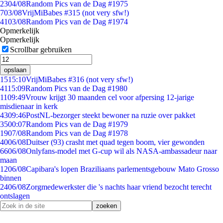
23
04/08
Random Pics van de Dag #1975
7
03/08
VrijMiBabes #315 (not very sfw!)
41
03/08
Random Pics van de Dag #1974
Opmerkelijk
Opmerkelijk
Scrollbar gebruiken
opslaan
15
15:10
VrijMiBabes #316 (not very sfw!)
41
15:09
Random Pics van de Dag #1980
11
09:49
Vrouw krijgt 30 maanden cel voor afpersing 12-jarige
misdienaar in kerk
43
09:46
PostNL-bezorger steekt bewoner na ruzie over pakket
35
00:07
Random Pics van de Dag #1979
19
07/08
Random Pics van de Dag #1978
40
06/08
Duitser (93) crasht met quad tegen boom, vier gewonden
66
06/08
Onlyfans-model met G-cup wil als NASA-ambassadeur naar
maan
12
06/08
Capibara's lopen Braziliaans parlementsgebouw Mato Grosso
binnen
24
06/08
Zorgmedewerkster die 's nachts haar vriend bezocht terecht
ontslagen