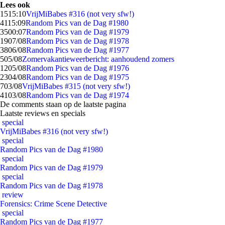
Lees ook
15
15:10
VrijMiBabes #316 (not very sfw!)
41
15:09
Random Pics van de Dag #1980
35
00:07
Random Pics van de Dag #1979
19
07/08
Random Pics van de Dag #1978
38
06/08
Random Pics van de Dag #1977
5
05/08
Zomervakantieweerbericht: aanhoudend zomers
12
05/08
Random Pics van de Dag #1976
23
04/08
Random Pics van de Dag #1975
7
03/08
VrijMiBabes #315 (not very sfw!)
41
03/08
Random Pics van de Dag #1974
De comments staan op de laatste pagina
Laatste reviews en specials
special
VrijMiBabes #316 (not very sfw!)
special
Random Pics van de Dag #1980
special
Random Pics van de Dag #1979
special
Random Pics van de Dag #1978
review
Forensics: Crime Scene Detective
special
Random Pics van de Dag #1977