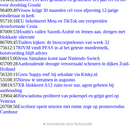
voor doodslag Gouda
964
09:49
Vrouw krijgt 30 maanden cel voor afpersing 12-jarige
misdienaar in kerk
957
10:16
EU bekritiseert Meta en TikTok om verspreiden
desinformatie Ceuta
870
09:53
Houthi's vallen Saoedi-Arabië en Jemen aan, dreigen met
blokkade olieroute
867
09:45
Trailers kijken: de bioscoopreleases van week 32
756
12:17
RIVM vindt PFAS in al het geteste moedermelk,
borstvoeding blijft advies
680
15:00
Jesus Simulator komt naar Nintendo Switch
657
09:28
Aanhoudende droogte veroorzaakt scheuren in dijken Zuid-
Holland
563
20:11
Geen 'happy end' bij seksdate via Kinky.nl
531
08:35
Nieuw te streamen in augustus
398
19:57
XR blokkeert A12 ruim twee uur, agent gebeten bij
aanhouding
339
04:46
Niewiadoma profiteert van pokerspel en grijpt geel op
Ventoux
207
08:56
Excelsior opent seizoen met ruime zege op promovendus
Cambuur
▼ Advertentie door Refinery89