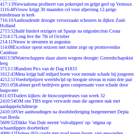
4
17:13
Niewiadoma profiteert van pokerspel en grijpt geel op Ventoux
11
16:48
Vrouw krijgt 30 maanden cel voor afpersing 12-jarige
misdienaar in kerk
7
16:10
Aanhoudende droogte veroorzaakt scheuren in dijken Zuid-
Holland
27
15:52
Italië hindert reizigers uit Spanje na migratiecrisis Ceuta
23
14:17
Long live the 7th of October
2
14:11
Nieuw te streamen in augustus
1
14:08
Excelsior opent seizoen met ruime zege op promovendus
Cambuur
60
13:58
Waterschappen slaan alarm wegens droogte: Gereedschapskist
leeg
37
13:13
Random Pics van de Dag #1833
16
12:43
Meta krijgt half miljard boete voor mentale schade bij jongeren
42
12:11
Voedselprijzen wereldwijd op hoogste niveau in ruim drie jaar
29
11:05
Kabinet geeft bedrijven geen compensatie voor schade door
laagwater
6
11:03
Trailers kijken: de bioscoopreleases van week 32
24
10:54
OM eist TBS tegen verwarde man die agenten stak met
aardappelschilmesje
24
10:18
Vier aanhoudingen na doodsbedreiging burgemeester Depla
van Breda
56
09:52
Dikke Van Dale neemt 'vulvalippen' op: 'stigma op
schaamlippen doorbreken'
40
09:42
Duitser (93) crasht met quad tegen boom, vier gewonden