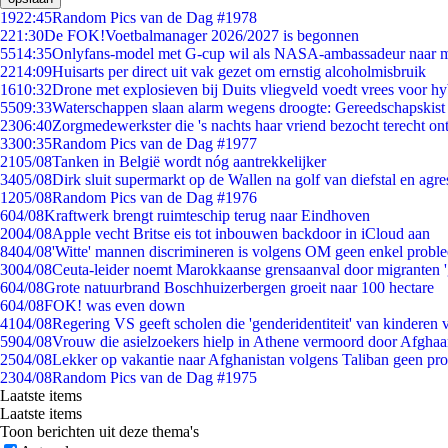
19
22:45
Random Pics van de Dag #1978
2
21:30
De FOK!Voetbalmanager 2026/2027 is begonnen
55
14:35
Onlyfans-model met G-cup wil als NASA-ambassadeur naar 
22
14:09
Huisarts per direct uit vak gezet om ernstig alcoholmisbruik
16
10:32
Drone met explosieven bij Duits vliegveld voedt vrees voor hy
55
09:33
Waterschappen slaan alarm wegens droogte: Gereedschapskist
23
06:40
Zorgmedewerkster die 's nachts haar vriend bezocht terecht on
33
00:35
Random Pics van de Dag #1977
21
05/08
Tanken in België wordt nóg aantrekkelijker
34
05/08
Dirk sluit supermarkt op de Wallen na golf van diefstal en agre
12
05/08
Random Pics van de Dag #1976
6
04/08
Kraftwerk brengt ruimteschip terug naar Eindhoven
20
04/08
Apple vecht Britse eis tot inbouwen backdoor in iCloud aan
84
04/08
'Witte' mannen discrimineren is volgens OM geen enkel probl
30
04/08
Ceuta-leider noemt Marokkaanse grensaanval door migranten 
6
04/08
Grote natuurbrand Boschhuizerbergen groeit naar 100 hectare
6
04/08
FOK! was even down
41
04/08
Regering VS geeft scholen die 'genderidentiteit' van kinderen
59
04/08
Vrouw die asielzoekers hielp in Athene vermoord door Afghaa
25
04/08
Lekker op vakantie naar Afghanistan volgens Taliban geen pr
23
04/08
Random Pics van de Dag #1975
Laatste items
Laatste items
Toon berichten uit deze thema's