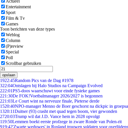
Actueel
Entertainment
Sport
Film & Tv
Games
Toon berichten van deze types
Weblog
Column
(P)review
Special
Poll
Scrollbar gebruiken
opslaan
19
22:45
Random Pics van de Dag #1978
3
22:04
Ontslagen bij Halo Studios na Campaign Evolved
2
22:01
PS5-doos waarschuwt voor einde fysieke games
2
21:30
De FOK!Voetbalmanager 2026/2027 is begonnen
2
21:03
Le Court wint na nerveuze finale, Pieterse derde
15
20:40
NPO-manager Menno de Boer geschorst na dickpic in groeps
13
20:11
Duitser (93) crasht met quad tegen boom, vier gewonden
27
20:03
Trump wil dat J.D. Vance hem in 2028 opvolgt
1
19:50
Lemmen boekt eerste profzege in zware Ronde van Polen-rit
9
19:42
'Zwarte weduwes' in Rusland trouwen soldaten voor overlijdens