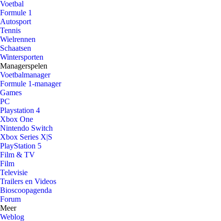
Voetbal
Formule 1
Autosport
Tennis
Wielrennen
Schaatsen
Wintersporten
Managerspelen
Voetbalmanager
Formule 1-manager
Games
PC
Playstation 4
Xbox One
Nintendo Switch
Xbox Series X|S
PlayStation 5
Film & TV
Film
Televisie
Trailers en Videos
Bioscoopagenda
Forum
Meer
Weblog