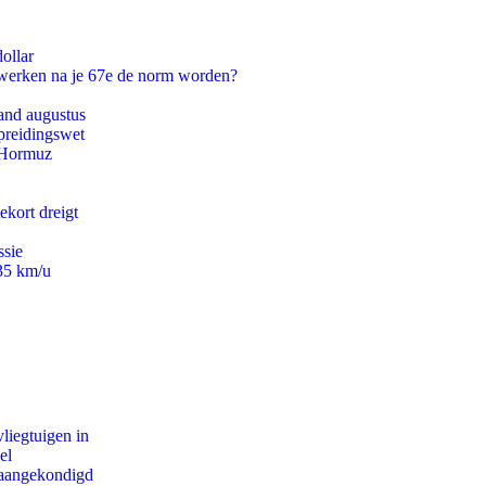
ollar
 werken na je 67e de norm worden?
and augustus
preidingswet
n Hormuz
ekort dreigt
ssie
235 km/u
iegtuigen in
el
g aangekondigd