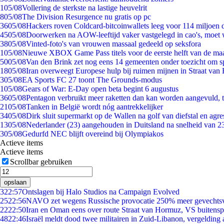
1
05/08
Vollering de sterkste na lastige heuvelrit
8
05/08
The Division Resurgence nu gratis op pc
36
05/08
Hackers roven Coldcard-bitcoinwallets leeg voor 114 miljoen d
45
05/08
Doorwerken na AOW-leeftijd vaker vastgelegd in cao's, moet
38
05/08
Vinted-foto's van vrouwen massaal gedeeld op seksfora
1
05/08
Nieuwe XBOX Game Pass titels voor de eerste helft van de ma
50
05/08
Van den Brink zet nog eens 14 gemeenten onder toezicht om s
18
05/08
Iran overweegt Europese hulp bij ruimen mijnen in Straat va
3
05/08
EA Sports FC 27 toont The Grounds-modus
1
05/08
Gears of War: E-Day open beta begint 6 augustus
36
05/08
Pentagon verbruikt meer raketten dan kan worden aangevuld, t
21
05/08
Tanken in België wordt nóg aantrekkelijker
34
05/08
Dirk sluit supermarkt op de Wallen na golf van diefstal en agre
13
05/08
Nederlander (23) aangehouden in Duitsland na snelheid van 
3
05/08
Gedurfd NEC blijft overeind bij Olympiakos
Actieve items
Actieve items
Scrollbar gebruiken
opslaan
3
22:57
Ontslagen bij Halo Studios na Campaign Evolved
25
22:56
NAVO zet wegens Russische provocatie 250% meer gevechtsvl
22
22:50
Iran en Oman eens over route Straat van Hormuz, VS buitensp
48
22:46
Israël meldt dood twee militairen in Zuid-Libanon, vergeldin