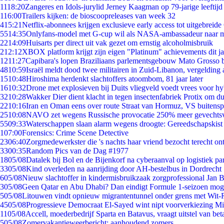
11
18:20
Zangeres en Idols-jurylid Jerney Kaagman op 79-jarige leeftijd
1
16:00
Trailers kijken: de bioscoopreleases van week 32
4
15:21
Netflix-abonnees krijgen exclusieve early access tot uitgebreide
55
14:35
Onlyfans-model met G-cup wil als NASA-ambassadeur naar 
22
14:09
Huisarts per direct uit vak gezet om ernstig alcoholmisbruik
2
12:12
XBOX platform krijgt zijn eigen "Platinum" achievements dit ja
12
11:27
Capibara's lopen Braziliaans parlementsgebouw Mato Grosso 
48
10:59
Israël meldt dood twee militairen in Zuid-Libanon, vergeldin
15
10:48
Hiroshima herdenkt slachtoffers atoombom, 81 jaar later
16
10:32
Drone met explosieven bij Duits vliegveld voedt vrees voor hy
32
10:28
Wakker Dier dient klacht in tegen insectenfabriek Protix om 
22
10:16
Iran en Oman eens over route Straat van Hormuz, VS buitensp
25
10:08
NAVO zet wegens Russische provocatie 250% meer gevechtsvl
55
09:33
Waterschappen slaan alarm wegens droogte: Gereedschapskist
1
07:00
Forensics: Crime Scene Detective
23
06:40
Zorgmedewerkster die 's nachts haar vriend bezocht terecht on
33
00:35
Random Pics van de Dag #1977
18
05/08
Datalek bij Bol en de Bijenkorf na cyberaanval op logistiek pa
33
05/08
Kind overleden na aanrijding door AH-bestelbus in Dordrecht
6
05/08
Nieuw slachtoffer in kindermisbruikzaak zorgprofessional Jan B
3
05/08
Geen Qatar en Abu Dhabi? Dan eindigt Formule 1-seizoen moge
5
05/08
Litouwen vindt opnieuw migrantentunnel onder grens met Wit-
45
05/08
Progressieve Democraat El-Sayed wint nipt voorverkiezing M
11
05/08
Accell, moederbedrijf Sparta en Batavus, vraagt uitstel van bet
5
05/08
Zomervakantieweerbericht: aanhoudend zomers