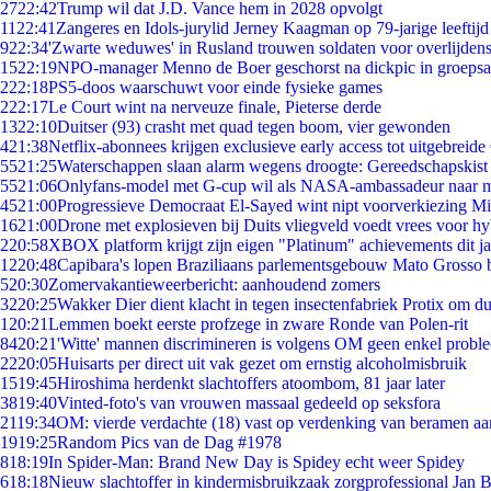
27
22:42
Trump wil dat J.D. Vance hem in 2028 opvolgt
11
22:41
Zangeres en Idols-jurylid Jerney Kaagman op 79-jarige leeftijd
9
22:34
'Zwarte weduwes' in Rusland trouwen soldaten voor overlijdens
15
22:19
NPO-manager Menno de Boer geschorst na dickpic in groeps
2
22:18
PS5-doos waarschuwt voor einde fysieke games
2
22:17
Le Court wint na nerveuze finale, Pieterse derde
13
22:10
Duitser (93) crasht met quad tegen boom, vier gewonden
4
21:38
Netflix-abonnees krijgen exclusieve early access tot uitgebreide
55
21:25
Waterschappen slaan alarm wegens droogte: Gereedschapskist
55
21:06
Onlyfans-model met G-cup wil als NASA-ambassadeur naar 
45
21:00
Progressieve Democraat El-Sayed wint nipt voorverkiezing M
16
21:00
Drone met explosieven bij Duits vliegveld voedt vrees voor hy
2
20:58
XBOX platform krijgt zijn eigen "Platinum" achievements dit ja
12
20:48
Capibara's lopen Braziliaans parlementsgebouw Mato Grosso 
5
20:30
Zomervakantieweerbericht: aanhoudend zomers
32
20:25
Wakker Dier dient klacht in tegen insectenfabriek Protix om 
1
20:21
Lemmen boekt eerste profzege in zware Ronde van Polen-rit
84
20:21
'Witte' mannen discrimineren is volgens OM geen enkel probl
22
20:05
Huisarts per direct uit vak gezet om ernstig alcoholmisbruik
15
19:45
Hiroshima herdenkt slachtoffers atoombom, 81 jaar later
38
19:40
Vinted-foto's van vrouwen massaal gedeeld op seksfora
21
19:34
OM: vierde verdachte (18) vast op verdenking van beramen aa
19
19:25
Random Pics van de Dag #1978
8
18:19
In Spider-Man: Brand New Day is Spidey echt weer Spidey
6
18:18
Nieuw slachtoffer in kindermisbruikzaak zorgprofessional Jan B