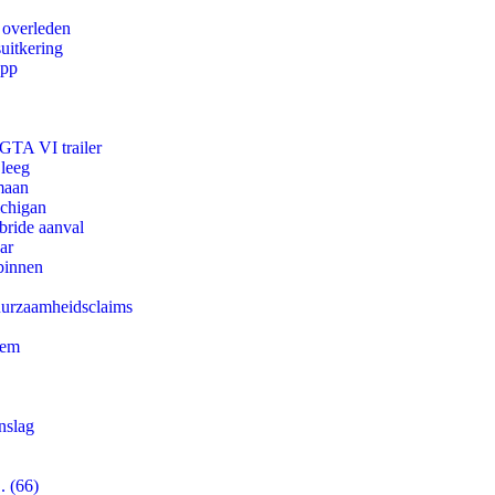
 overleden
uitkering
app
 GTA VI trailer
 leeg
maan
ichigan
bride aanval
ar
binnen
duurzaamheidsclaims
eem
nslag
. (66)