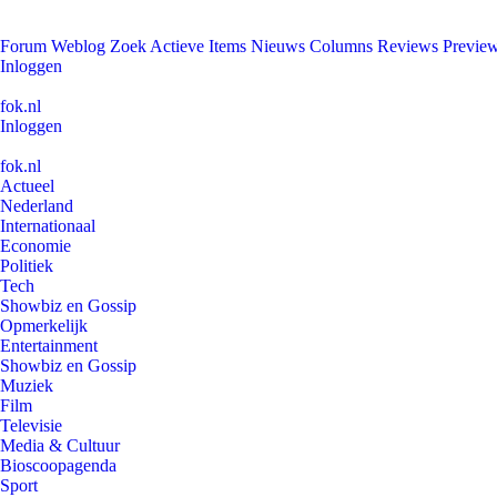
Forum
Weblog
Zoek
Actieve Items
Nieuws
Columns
Reviews
Previe
Inloggen
fok.nl
Inloggen
fok.nl
Actueel
Nederland
Internationaal
Economie
Politiek
Tech
Showbiz en Gossip
Opmerkelijk
Entertainment
Showbiz en Gossip
Muziek
Film
Televisie
Media & Cultuur
Bioscoopagenda
Sport