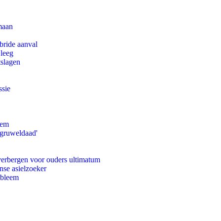
maan
bride aanval
 leeg
tslagen
ssie
eem
'gruweldaad'
 verbergen voor ouders ultimatum
nse asielzoeker
obleem