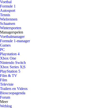
Voetbal
Formule 1
Autosport
Tennis
Wielrennen
Schaatsen
Wintersporten
Managerspelen
Voetbalmanager
Formule 1-manager
Games
PC
Playstation 4
Xbox One
Nintendo Switch
Xbox Series X|S
PlayStation 5
Film & TV
Film
Televisie
Trailers en Videos
Bioscoopagenda
Forum
Meer
Weblog