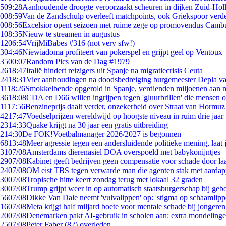
5
09:28
Aanhoudende droogte veroorzaakt scheuren in dijken Zuid-Hol
0
08:59
Van de Zandschulp overleeft matchpoints, ook Griekspoor verde
0
08:56
Excelsior opent seizoen met ruime zege op promovendus Camb
1
08:35
Nieuw te streamen in augustus
12
06:54
VrijMiBabes #316 (not very sfw!)
3
04:46
Niewiadoma profiteert van pokerspel en grijpt geel op Ventoux
35
00:07
Random Pics van de Dag #1979
26
18:47
Italië hindert reizigers uit Spanje na migratiecrisis Ceuta
24
18:31
Vier aanhoudingen na doodsbedreiging burgemeester Depla v
11
18:26
Smokkelbende opgerold in Spanje, verdienden miljoenen aan 
36
18:08
CDA en D66 willen ingrijpen tegen 'gluurbrillen' die mensen 
11
17:56
Benzineprijs daalt verder, onzekerheid over Straat van Hormuz b
42
17:47
Voedselprijzen wereldwijd op hoogste niveau in ruim drie jaar
23
14:33
Quake krijgt na 30 jaar een gratis uitbreiding
2
14:30
De FOK!Voetbalmanager 2026/2027 is begonnen
68
13:48
Meer agressie tegen een andersluidende politieke mening, laat j
31
07/08
Amsterdams dierenasiel DOA overspoeld met babykonijntjes
29
07/08
Kabinet geeft bedrijven geen compensatie voor schade door la
24
07/08
OM eist TBS tegen verwarde man die agenten stak met aardap
30
07/08
Tropische hitte keert zondag terug met lokaal 32 graden
30
07/08
Trump grijpt weer in op automatisch staatsburgerschap bij geb
56
07/08
Dikke Van Dale neemt 'vulvalippen' op: 'stigma op schaamlip
16
07/08
Meta krijgt half miljard boete voor mentale schade bij jongeren
20
07/08
Denemarken pakt AI-gebruik in scholen aan: extra mondeling
25
07/08
Peter Faber (82) overleden