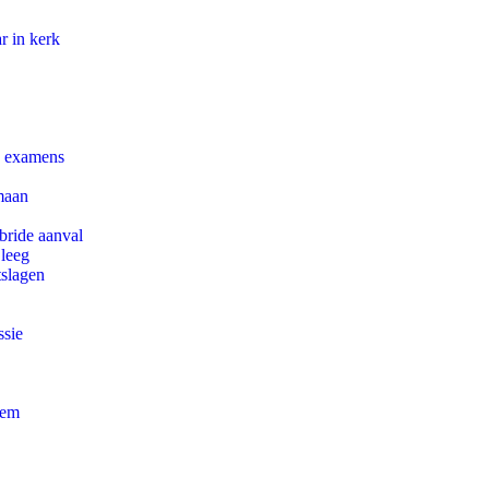
r in kerk
e examens
maan
bride aanval
 leeg
tslagen
ssie
eem