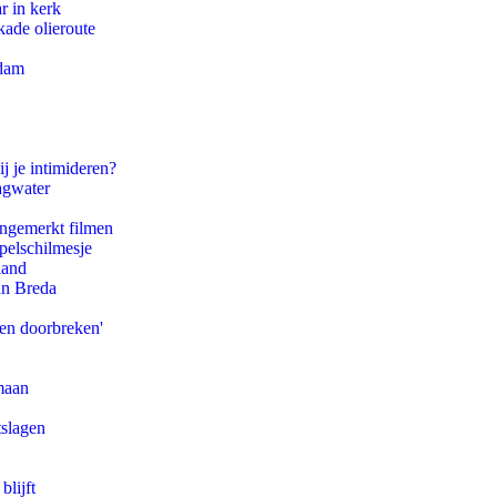
r in kerk
kade olieroute
rdam
j je intimideren?
agwater
ongemerkt filmen
pelschilmesje
land
an Breda
pen doorbreken'
maan
tslagen
blijft