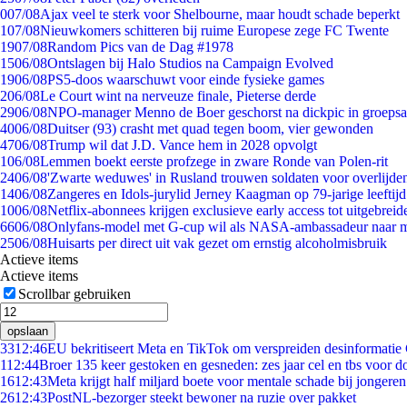
0
07/08
Ajax veel te sterk voor Shelbourne, maar houdt schade beperkt
1
07/08
Nieuwkomers schitteren bij ruime Europese zege FC Twente
19
07/08
Random Pics van de Dag #1978
15
06/08
Ontslagen bij Halo Studios na Campaign Evolved
19
06/08
PS5-doos waarschuwt voor einde fysieke games
2
06/08
Le Court wint na nerveuze finale, Pieterse derde
29
06/08
NPO-manager Menno de Boer geschorst na dickpic in groeps
40
06/08
Duitser (93) crasht met quad tegen boom, vier gewonden
47
06/08
Trump wil dat J.D. Vance hem in 2028 opvolgt
1
06/08
Lemmen boekt eerste profzege in zware Ronde van Polen-rit
24
06/08
'Zwarte weduwes' in Rusland trouwen soldaten voor overlijden
14
06/08
Zangeres en Idols-jurylid Jerney Kaagman op 79-jarige leeftij
10
06/08
Netflix-abonnees krijgen exclusieve early access tot uitgebreid
66
06/08
Onlyfans-model met G-cup wil als NASA-ambassadeur naar 
25
06/08
Huisarts per direct uit vak gezet om ernstig alcoholmisbruik
Actieve items
Actieve items
Scrollbar gebruiken
opslaan
33
12:46
EU bekritiseert Meta en TikTok om verspreiden desinformatie
1
12:44
Broer 135 keer gestoken en gesneden: zes jaar cel en tbs voor 
16
12:43
Meta krijgt half miljard boete voor mentale schade bij jongeren
26
12:43
PostNL-bezorger steekt bewoner na ruzie over pakket