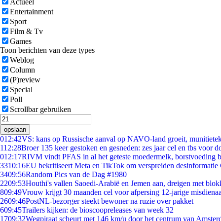
Actueel
Entertainment
Sport
Film & Tv
Games
Toon berichten van deze types
Weblog
Column
(P)review
Special
Poll
Scrollbar gebruiken
opslaan
0
12:42
VS: kans op Russische aanval op NAVO-land groeit, munitiete
1
12:28
Broer 135 keer gestoken en gesneden: zes jaar cel en tbs voor 
0
12:17
RIVM vindt PFAS in al het geteste moedermelk, borstvoeding bl
33
10:16
EU bekritiseert Meta en TikTok om verspreiden desinformatie
34
09:56
Random Pics van de Dag #1980
22
09:53
Houthi's vallen Saoedi-Arabië en Jemen aan, dreigen met blok
8
09:49
Vrouw krijgt 30 maanden cel voor afpersing 12-jarige misdienaa
26
09:46
PostNL-bezorger steekt bewoner na ruzie over pakket
6
09:45
Trailers kijken: de bioscoopreleases van week 32
17
09:32
Wegpiraat scheurt met 146 km/u door het centrum van Amste