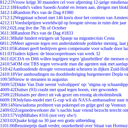
8
12:23
Vrouw krijgt 30 maanden cel voor afpersing 12-jarige misdienaa
22
12:18
Houthi's vallen Saoedi-Arabië en Jemen aan, dreigen met blok
34
12:14
Random Pics van de Dag #1980
17
12:12
Wegpiraat scheurt met 146 km/u door het centrum van Amste
42
12:11
Voedselprijzen wereldwijd op hoogste niveau in ruim drie jaar
19
12:02
Long live the 7th of October
36
11:38
Random Pics van de Dag #1833
26
11:38
Italië hindert reizigers uit Spanje na migratiecrisis Ceuta
68
11:29
Meer agressie tegen een andersluidende politieke mening, laat ji
29
11:05
Kabinet geeft bedrijven geen compensatie voor schade door la
6
11:03
Trailers kijken: de bioscoopreleases van week 32
36
11:02
CDA en D66 willen ingrijpen tegen 'gluurbrillen' die mensen 
24
10:54
OM eist TBS tegen verwarde man die agenten stak met aardap
5
10:42
Aanhoudende droogte veroorzaakt scheuren in dijken Zuid-Hol
24
10:18
Vier aanhoudingen na doodsbedreiging burgemeester Depla v
1
09:58
Nieuw te streamen in augustus
56
09:52
Dikke Van Dale neemt 'vulvalippen' op: 'stigma op schaamlip
40
09:42
Duitser (93) crasht met quad tegen boom, vier gewonden
25
09:22
Huisarts per direct uit vak gezet om ernstig alcoholmisbruik
66
09:19
Onlyfans-model met G-cup wil als NASA-ambassadeur naar 
3
09:14
Niewiadoma profiteert van pokerspel en grijpt geel op Ventoux
24
09:02
Zorgmedewerkster die 's nachts haar vriend bezocht terecht on
12
03:57
VrijMiBabes #316 (not very sfw!)
23
03:02
Quake krijgt na 30 jaar een gratis uitbreiding
11
01:06
Benzineprijs daalt verder, onzekerheid over Straat van Hormuz 