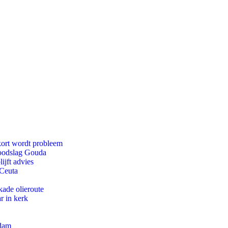
kort wordt probleem
doodslag Gouda
ijft advies
 Ceuta
kade olieroute
r in kerk
rdam