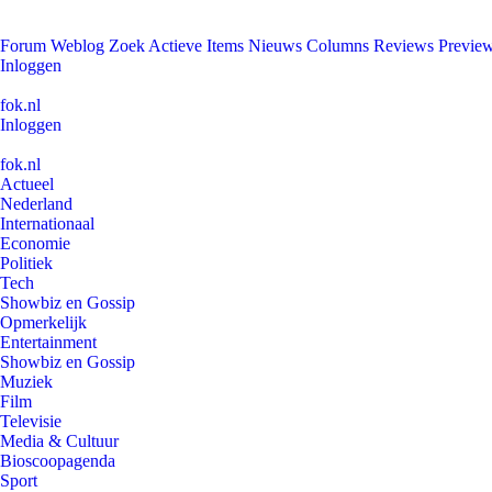
Forum
Weblog
Zoek
Actieve Items
Nieuws
Columns
Reviews
Previe
Inloggen
fok.nl
Inloggen
fok.nl
Actueel
Nederland
Internationaal
Economie
Politiek
Tech
Showbiz en Gossip
Opmerkelijk
Entertainment
Showbiz en Gossip
Muziek
Film
Televisie
Media & Cultuur
Bioscoopagenda
Sport