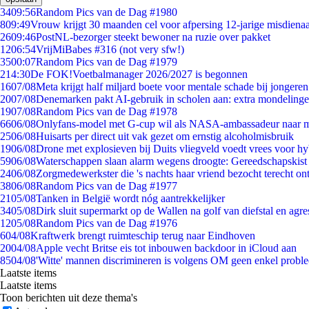
34
09:56
Random Pics van de Dag #1980
8
09:49
Vrouw krijgt 30 maanden cel voor afpersing 12-jarige misdienaa
26
09:46
PostNL-bezorger steekt bewoner na ruzie over pakket
12
06:54
VrijMiBabes #316 (not very sfw!)
35
00:07
Random Pics van de Dag #1979
2
14:30
De FOK!Voetbalmanager 2026/2027 is begonnen
16
07/08
Meta krijgt half miljard boete voor mentale schade bij jongeren
20
07/08
Denemarken pakt AI-gebruik in scholen aan: extra mondeling
19
07/08
Random Pics van de Dag #1978
66
06/08
Onlyfans-model met G-cup wil als NASA-ambassadeur naar 
25
06/08
Huisarts per direct uit vak gezet om ernstig alcoholmisbruik
19
06/08
Drone met explosieven bij Duits vliegveld voedt vrees voor hy
59
06/08
Waterschappen slaan alarm wegens droogte: Gereedschapskist
24
06/08
Zorgmedewerkster die 's nachts haar vriend bezocht terecht on
38
06/08
Random Pics van de Dag #1977
21
05/08
Tanken in België wordt nóg aantrekkelijker
34
05/08
Dirk sluit supermarkt op de Wallen na golf van diefstal en agre
12
05/08
Random Pics van de Dag #1976
6
04/08
Kraftwerk brengt ruimteschip terug naar Eindhoven
20
04/08
Apple vecht Britse eis tot inbouwen backdoor in iCloud aan
85
04/08
'Witte' mannen discrimineren is volgens OM geen enkel probl
Laatste items
Laatste items
Toon berichten uit deze thema's