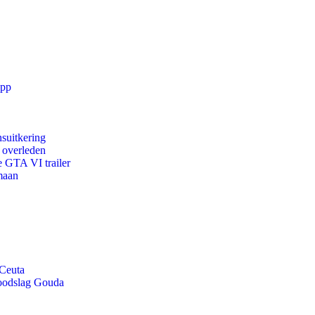
app
suitkering
d overleden
e GTA VI trailer
maan
 Ceuta
doodslag Gouda