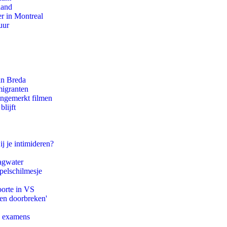
land
r in Montreal
uur
an Breda
migranten
ongemerkt filmen
lijft
ij je intimideren?
agwater
pelschilmesje
oorte in VS
pen doorbreken'
e examens