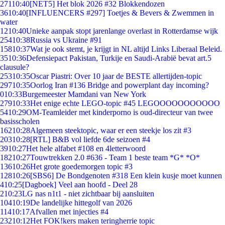
271
10:40
[NET5] Het blok 2026 #32 Blokkendozen
36
10:40
[INFLUENCERS #297] Toetjes & Bevers & Zwemmen in
water
12
10:40
Unieke aanpak stopt jarenlange overlast in Rotterdamse wijk
254
10:38
Russia vs Ukraine #91
158
10:37
Wat je ook stemt, je krijgt in NL altijd Links Liberaal Beleid.
35
10:36
Defensiepact Pakistan, Turkije en Saudi-Arabië bevat art.5
clausule?
253
10:35
Oscar Piastri: Over 10 jaar de BESTE allertijden-topic
297
10:35
Oorlog Iran #136 Bridge and powerplant day incoming?
0
10:33
Burgemeester Mamdani van New York
279
10:33
Het enige echte LEGO-topic #45 LEGOOOOOOOOOOO
54
10:29
OM-Teamleider met kinderporno is oud-directeur van twee
basisscholen
162
10:28
Algemeen steektopic, waar er een steekje los zit #3
203
10:28
[RTL] B&B vol liefde 6de seizoen #4
39
10:27
Het hele alfabet #108 en 4letterwoord
182
10:27
Touwtrekken 2.0 #636 - Team 1 beste team *G* *O*
136
10:26
Het grote goedemorgen topic #3
128
10:26
[SBS6] De Bondgenoten #318 Een klein kusje moet kunnen
4
10:25
[Dagboek] Veel aan hoofd - Deel 28
2
10:23
LG nas n1t1 - niet zichtbaar bij aansluiten
104
10:19
De landelijke hittegolf van 2026
114
10:17
Afvallen met injecties #4
232
10:12
Het FOK!kers maken teringherrie topic