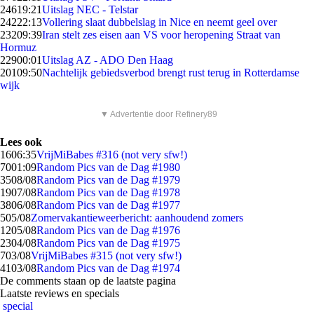
246
19:21
Uitslag NEC - Telstar
242
22:13
Vollering slaat dubbelslag in Nice en neemt geel over
232
09:39
Iran stelt zes eisen aan VS voor heropening Straat van
Hormuz
229
00:01
Uitslag AZ - ADO Den Haag
201
09:50
Nachtelijk gebiedsverbod brengt rust terug in Rotterdamse
wijk
▼ Advertentie door Refinery89
Lees ook
16
06:35
VrijMiBabes #316 (not very sfw!)
70
01:09
Random Pics van de Dag #1980
35
08/08
Random Pics van de Dag #1979
19
07/08
Random Pics van de Dag #1978
38
06/08
Random Pics van de Dag #1977
5
05/08
Zomervakantieweerbericht: aanhoudend zomers
12
05/08
Random Pics van de Dag #1976
23
04/08
Random Pics van de Dag #1975
7
03/08
VrijMiBabes #315 (not very sfw!)
41
03/08
Random Pics van de Dag #1974
De comments staan op de laatste pagina
Laatste reviews en specials
special