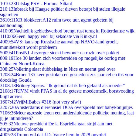
10
10:23
Uitslag PSV - Fortuna Sittard
2
10:13
Inbraak bij Haagse politie: dieven betrapt bij stelen illegale
sigaretten
36
10:11
XR blokkeert A12 ruim twee uur, agent gebeten bij
aanhouding
4
10:09
Nachtelijk gebiedsverbod brengt rust terug in Rotterdamse wijk
11
10:06
Geen 'happy end' bij seksdate via Kinky.nl
49
09:54
VS: kans op Russische aanval op NAVO-land groeit,
munitietekort wordt probleem
50
09:41
PostNL-bezorger steekt bewoner na ruzie over pakket
8
09:19
Hoe 30 landen zich voorbereiden op mogelijke oorlog met
China en Noord-Korea
3
08:25
Vollering slaat dubbelslag in Nice en neemt geel over
12
08:24
Broer 135 keer gestoken en gesneden: zes jaar cel en tbs voor
doodslag Gouda
31
08:18
Britney Spears: "Ik geloof dat ik heb gefaald als moeder"
21
08:17
RIVM vindt PFAS in al de geteste moedermelk, borstvoeding
blijft advies
16
07:42
VrijMiBabes #316 (not very sfw!)
32
07:20
Amsterdams dierenasiel DOA overspoeld met babykonijntjes
71
06:36
Meer agressie tegen een andersluidende politieke mening, laat
jij je intimideren?
5
05:32
Nieuwe president De la Espriella gaat strijd aan met
drugskartels Colombia
49
05:28
Trump wil dat J.D. Vance hem in 2028 opvolgt