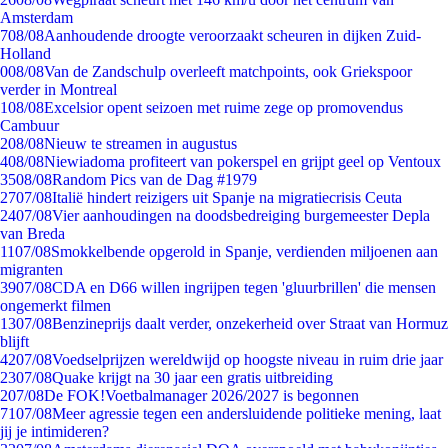
Amsterdam
7
08/08
Aanhoudende droogte veroorzaakt scheuren in dijken Zuid-
Holland
0
08/08
Van de Zandschulp overleeft matchpoints, ook Griekspoor
verder in Montreal
1
08/08
Excelsior opent seizoen met ruime zege op promovendus
Cambuur
2
08/08
Nieuw te streamen in augustus
4
08/08
Niewiadoma profiteert van pokerspel en grijpt geel op Ventoux
35
08/08
Random Pics van de Dag #1979
27
07/08
Italië hindert reizigers uit Spanje na migratiecrisis Ceuta
24
07/08
Vier aanhoudingen na doodsbedreiging burgemeester Depla
van Breda
11
07/08
Smokkelbende opgerold in Spanje, verdienden miljoenen aan
migranten
39
07/08
CDA en D66 willen ingrijpen tegen 'gluurbrillen' die mensen
ongemerkt filmen
13
07/08
Benzineprijs daalt verder, onzekerheid over Straat van Hormuz
blijft
42
07/08
Voedselprijzen wereldwijd op hoogste niveau in ruim drie jaar
23
07/08
Quake krijgt na 30 jaar een gratis uitbreiding
2
07/08
De FOK!Voetbalmanager 2026/2027 is begonnen
71
07/08
Meer agressie tegen een andersluidende politieke mening, laat
jij je intimideren?