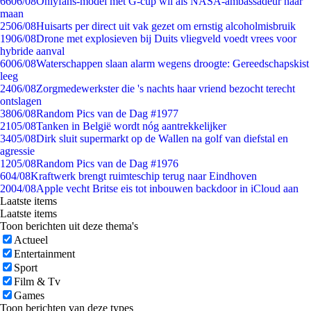
66
06/08
Onlyfans-model met G-cup wil als NASA-ambassadeur naar
maan
25
06/08
Huisarts per direct uit vak gezet om ernstig alcoholmisbruik
19
06/08
Drone met explosieven bij Duits vliegveld voedt vrees voor
hybride aanval
60
06/08
Waterschappen slaan alarm wegens droogte: Gereedschapskist
leeg
24
06/08
Zorgmedewerkster die 's nachts haar vriend bezocht terecht
ontslagen
38
06/08
Random Pics van de Dag #1977
21
05/08
Tanken in België wordt nóg aantrekkelijker
34
05/08
Dirk sluit supermarkt op de Wallen na golf van diefstal en
agressie
12
05/08
Random Pics van de Dag #1976
6
04/08
Kraftwerk brengt ruimteschip terug naar Eindhoven
20
04/08
Apple vecht Britse eis tot inbouwen backdoor in iCloud aan
Laatste items
Laatste items
Toon berichten uit deze thema's
Actueel
Entertainment
Sport
Film & Tv
Games
Toon berichten van deze types