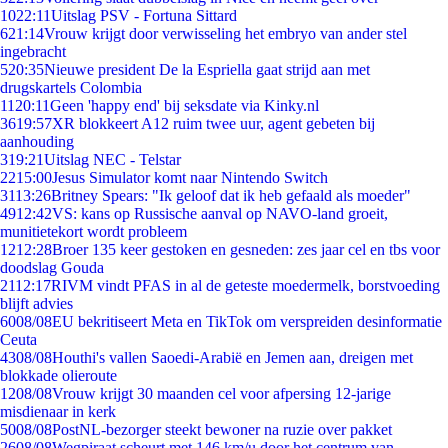
10
22:11
Uitslag PSV - Fortuna Sittard
6
21:14
Vrouw krijgt door verwisseling het embryo van ander stel
ingebracht
5
20:35
Nieuwe president De la Espriella gaat strijd aan met
drugskartels Colombia
11
20:11
Geen 'happy end' bij seksdate via Kinky.nl
36
19:57
XR blokkeert A12 ruim twee uur, agent gebeten bij
aanhouding
3
19:21
Uitslag NEC - Telstar
22
15:00
Jesus Simulator komt naar Nintendo Switch
31
13:26
Britney Spears: "Ik geloof dat ik heb gefaald als moeder"
49
12:42
VS: kans op Russische aanval op NAVO-land groeit,
munitietekort wordt probleem
12
12:28
Broer 135 keer gestoken en gesneden: zes jaar cel en tbs voor
doodslag Gouda
21
12:17
RIVM vindt PFAS in al de geteste moedermelk, borstvoeding
blijft advies
60
08/08
EU bekritiseert Meta en TikTok om verspreiden desinformatie
Ceuta
43
08/08
Houthi's vallen Saoedi-Arabië en Jemen aan, dreigen met
blokkade olieroute
12
08/08
Vrouw krijgt 30 maanden cel voor afpersing 12-jarige
misdienaar in kerk
50
08/08
PostNL-bezorger steekt bewoner na ruzie over pakket
26
08/08
Wegpiraat scheurt met 146 km/u door het centrum van