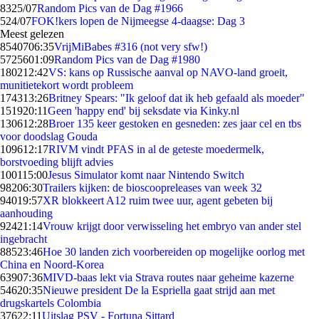
83
25/07
Random Pics van de Dag #1966
5
24/07
FOK!kers lopen de Nijmeegse 4-daagse: Dag 3
Meest gelezen
85407
06:35
VrijMiBabes #316 (not very sfw!)
57256
01:09
Random Pics van de Dag #1980
1802
12:42
VS: kans op Russische aanval op NAVO-land groeit,
munitietekort wordt probleem
1743
13:26
Britney Spears: "Ik geloof dat ik heb gefaald als moeder"
1519
20:11
Geen 'happy end' bij seksdate via Kinky.nl
1306
12:28
Broer 135 keer gestoken en gesneden: zes jaar cel en tbs
voor doodslag Gouda
1096
12:17
RIVM vindt PFAS in al de geteste moedermelk,
borstvoeding blijft advies
1001
15:00
Jesus Simulator komt naar Nintendo Switch
982
06:30
Trailers kijken: de bioscoopreleases van week 32
940
19:57
XR blokkeert A12 ruim twee uur, agent gebeten bij
aanhouding
924
21:14
Vrouw krijgt door verwisseling het embryo van ander stel
ingebracht
885
23:46
Hoe 30 landen zich voorbereiden op mogelijke oorlog met
China en Noord-Korea
639
07:36
MIVD-baas lekt via Strava routes naar geheime kazerne
546
20:35
Nieuwe president De la Espriella gaat strijd aan met
drugskartels Colombia
376
22:11
Uitslag PSV - Fortuna Sittard