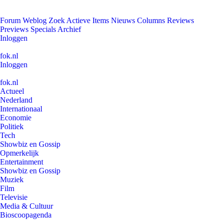
Forum
Weblog
Zoek
Actieve Items
Nieuws
Columns
Reviews
Previews
Specials
Archief
Inloggen
fok.nl
Inloggen
fok.nl
Actueel
Nederland
Internationaal
Economie
Politiek
Tech
Showbiz en Gossip
Opmerkelijk
Entertainment
Showbiz en Gossip
Muziek
Film
Televisie
Media & Cultuur
Bioscoopagenda