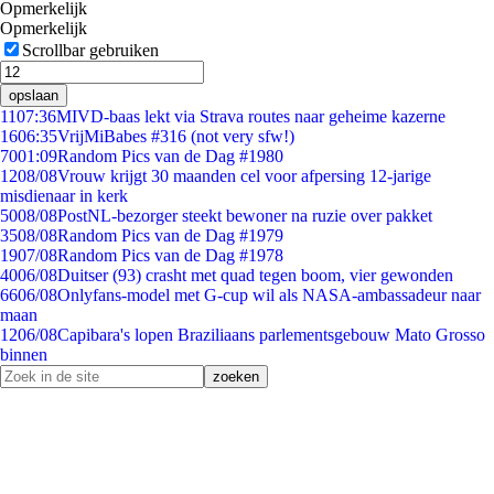
Opmerkelijk
Opmerkelijk
Scrollbar gebruiken
opslaan
11
07:36
MIVD-baas lekt via Strava routes naar geheime kazerne
16
06:35
VrijMiBabes #316 (not very sfw!)
70
01:09
Random Pics van de Dag #1980
12
08/08
Vrouw krijgt 30 maanden cel voor afpersing 12-jarige
misdienaar in kerk
50
08/08
PostNL-bezorger steekt bewoner na ruzie over pakket
35
08/08
Random Pics van de Dag #1979
19
07/08
Random Pics van de Dag #1978
40
06/08
Duitser (93) crasht met quad tegen boom, vier gewonden
66
06/08
Onlyfans-model met G-cup wil als NASA-ambassadeur naar
maan
12
06/08
Capibara's lopen Braziliaans parlementsgebouw Mato Grosso
binnen