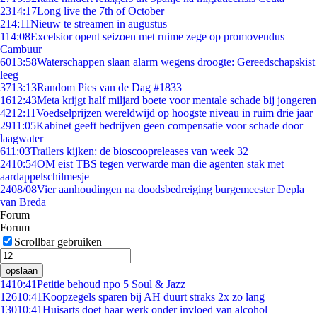
23
14:17
Long live the 7th of October
2
14:11
Nieuw te streamen in augustus
1
14:08
Excelsior opent seizoen met ruime zege op promovendus
Cambuur
60
13:58
Waterschappen slaan alarm wegens droogte: Gereedschapskist
leeg
37
13:13
Random Pics van de Dag #1833
16
12:43
Meta krijgt half miljard boete voor mentale schade bij jongeren
42
12:11
Voedselprijzen wereldwijd op hoogste niveau in ruim drie jaar
29
11:05
Kabinet geeft bedrijven geen compensatie voor schade door
laagwater
6
11:03
Trailers kijken: de bioscoopreleases van week 32
24
10:54
OM eist TBS tegen verwarde man die agenten stak met
aardappelschilmesje
24
08/08
Vier aanhoudingen na doodsbedreiging burgemeester Depla
van Breda
Forum
Forum
Scrollbar gebruiken
opslaan
14
10:41
Petitie behoud npo 5 Soul & Jazz
126
10:41
Koopzegels sparen bij AH duurt straks 2x zo lang
130
10:41
Huisarts doet haar werk onder invloed van alcohol