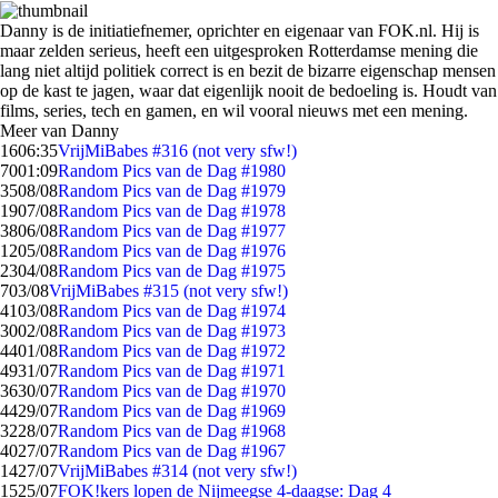
Danny is de initiatiefnemer, oprichter en eigenaar van FOK.nl. Hij is
maar zelden serieus, heeft een uitgesproken Rotterdamse mening die
lang niet altijd politiek correct is en bezit de bizarre eigenschap mensen
op de kast te jagen, waar dat eigenlijk nooit de bedoeling is. Houdt van
films, series, tech en gamen, en wil vooral nieuws met een mening.
Meer van Danny
16
06:35
VrijMiBabes #316 (not very sfw!)
70
01:09
Random Pics van de Dag #1980
35
08/08
Random Pics van de Dag #1979
19
07/08
Random Pics van de Dag #1978
38
06/08
Random Pics van de Dag #1977
12
05/08
Random Pics van de Dag #1976
23
04/08
Random Pics van de Dag #1975
7
03/08
VrijMiBabes #315 (not very sfw!)
41
03/08
Random Pics van de Dag #1974
30
02/08
Random Pics van de Dag #1973
44
01/08
Random Pics van de Dag #1972
49
31/07
Random Pics van de Dag #1971
36
30/07
Random Pics van de Dag #1970
44
29/07
Random Pics van de Dag #1969
32
28/07
Random Pics van de Dag #1968
40
27/07
Random Pics van de Dag #1967
14
27/07
VrijMiBabes #314 (not very sfw!)
15
25/07
FOK!kers lopen de Nijmeegse 4-daagse: Dag 4