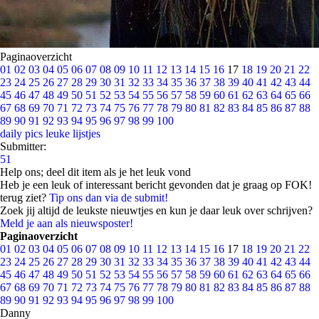
Paginaoverzicht
01
02
03
04
05
06
07
08
09
10
11
12
13
14
15
16
17
18
19
20
21
22
23
24
25
26
27
28
29
30
31
32
33
34
35
36
37
38
39
40
41
42
43
44
45
46
47
48
49
50
51
52
53
54
55
56
57
58
59
60
61
62
63
64
65
66
67
68
69
70
71
72
73
74
75
76
77
78
79
80
81
82
83
84
85
86
87
88
89
90
91
92
93
94
95
96
97
98
99
100
daily pics
leuke lijstjes
Submitter:
51
Help ons; deel dit item als je het leuk vond
Heb je een leuk of interessant bericht gevonden dat je graag op FOK!
terug ziet?
Tip ons dan via de submit!
Zoek jij altijd de leukste nieuwtjes en kun je daar leuk over schrijven?
Meld je aan als nieuwsposter!
Paginaoverzicht
01
02
03
04
05
06
07
08
09
10
11
12
13
14
15
16
17
18
19
20
21
22
23
24
25
26
27
28
29
30
31
32
33
34
35
36
37
38
39
40
41
42
43
44
45
46
47
48
49
50
51
52
53
54
55
56
57
58
59
60
61
62
63
64
65
66
67
68
69
70
71
72
73
74
75
76
77
78
79
80
81
82
83
84
85
86
87
88
89
90
91
92
93
94
95
96
97
98
99
100
Danny