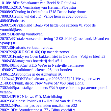
101
08:18
De Schatkamer van Beeld & Geluid #4
84
08:15
2010: Vermissing van Herman Ploegstra
280
08:07
Oorlog in Oekraïne #1318 Drone baby drone
78
08:03
Trump wil dat J.D. Vance hem in 2028 opvolgt
4
08:03
Podcasts
260
07:50
[Videoland] B&B vol liefde 6de seizoen #1 voor de
vooruitkijkers
58
07:43
Eeuwig voortleven
267
07:43
Totale zonsverduistering 12-08-2026 (Groenland, IJsland en
Spanje) #1
70
07:36
Huisarts verkracht vrouw.
282
07:26
[CRE SC #160] Op naar de zomer!!
79
07:01
Franky en Coen bakken friet in Oekraïne - Volg ze hier! #3
19
06:43
Managarm's boerderij deel #5.1
78
06:40
[IndyCar] #115 We're in Nashville Tennessee
169
06:37
Traditioneel tekenen #6; met honden
34
06:12
Astronomie in de Achtertuin #6
112
04:42
[FOK!Voetbalmanager 2026/2027] #1 We zijn er weer
214
03:47
Punk, disco, New Wave of? #60 Sing along...
73
02:44
Spaanstalige nummers #34 A que calor nos pasaremos por el
verano?
78
02:42
PDC Nieuws #15: Matchfixing
46
02:35
Chinese Politiek #1 - Het Pad van de Draak
282
02:24
Post hier pas overleden muzikanten #32
28
02:19
De Avondetappe #177 - Bijna voorbij :(