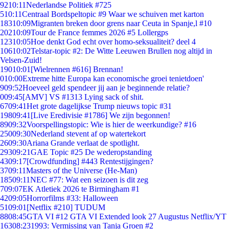
92
10:11
Nederlandse Politiek #725
5
10:11
Centraal Bordspeltopic #9 Waar we schuiven met karton
183
10:09
Migranten breken door grens naar Ceuta in Spanje,l #10
202
10:09
Tour de France femmes 2026 #5 Lollergps
123
10:05
Hoe denkt God echt over homo-seksualiteit? deel 4
106
10:02
Telstar-topic #2: De Witte Leeuwen Brullen nog altijd in
Velsen-Zuid!
190
10:01
[Wielrennen #616] Brennan!
0
10:00
Extreme hitte Europa kan economische groei tenietdoen'
9
09:52
Hoeveel geld spendeer jij aan je beginnende relatie?
0
09:45
[AMV] VS #1313 Lying sack of shit.
67
09:41
Het grote dagelijkse Trump nieuws topic #31
198
09:41
[Live Eredivisie #1786] We zijn begonnen!
89
09:32
Voorspellingstopic: Wie is hier de weerkundige? #16
250
09:30
Nederland stevent af op watertekort
26
09:30
Ariana Grande verlaat de spotlight.
293
09:21
GAE Topic #25 De wederopstanding
43
09:17
[Crowdfunding] #443 Rentestijgingen?
37
09:11
Masters of the Universe (He-Man)
185
09:11
NEC #77: Wat een seizoen is dit zeg
7
09:07
EK Atletiek 2026 te Birmingham #1
42
09:05
Horrorfilms #33: Halloween
51
09:01
[Netflix #210] TUDUM
88
08:45
GTA VI #12 GTA VI Extended look 27 Augustus Netflix/YT
163
08:23
1993: Vermissing van Tanja Groen #2