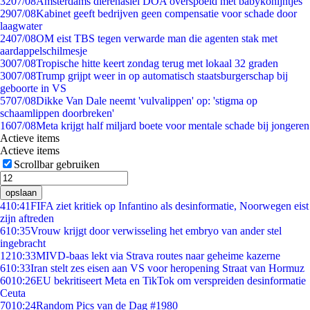
32
07/08
Amsterdams dierenasiel DOA overspoeld met babykonijntjes
29
07/08
Kabinet geeft bedrijven geen compensatie voor schade door
laagwater
24
07/08
OM eist TBS tegen verwarde man die agenten stak met
aardappelschilmesje
30
07/08
Tropische hitte keert zondag terug met lokaal 32 graden
30
07/08
Trump grijpt weer in op automatisch staatsburgerschap bij
geboorte in VS
57
07/08
Dikke Van Dale neemt 'vulvalippen' op: 'stigma op
schaamlippen doorbreken'
16
07/08
Meta krijgt half miljard boete voor mentale schade bij jongeren
Actieve items
Actieve items
Scrollbar gebruiken
opslaan
4
10:41
FIFA ziet kritiek op Infantino als desinformatie, Noorwegen eist
zijn aftreden
6
10:35
Vrouw krijgt door verwisseling het embryo van ander stel
ingebracht
12
10:33
MIVD-baas lekt via Strava routes naar geheime kazerne
6
10:33
Iran stelt zes eisen aan VS voor heropening Straat van Hormuz
60
10:26
EU bekritiseert Meta en TikTok om verspreiden desinformatie
Ceuta
70
10:24
Random Pics van de Dag #1980