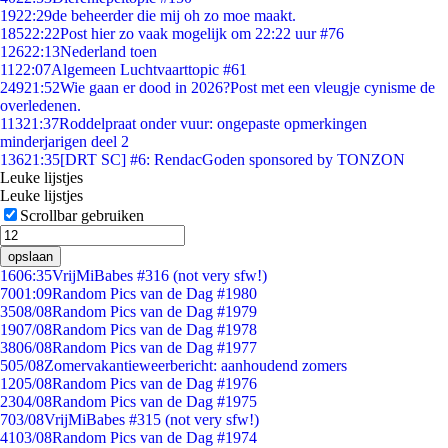
19
22:29
de beheerder die mij oh zo moe maakt.
185
22:22
Post hier zo vaak mogelijk om 22:22 uur #76
126
22:13
Nederland toen
11
22:07
Algemeen Luchtvaarttopic #61
249
21:52
Wie gaan er dood in 2026?Post met een vleugje cynisme de
overledenen.
113
21:37
Roddelpraat onder vuur: ongepaste opmerkingen
minderjarigen deel 2
136
21:35
[DRT SC] #6: RendacGoden sponsored by TONZON
Leuke lijstjes
Leuke lijstjes
Scrollbar gebruiken
opslaan
16
06:35
VrijMiBabes #316 (not very sfw!)
70
01:09
Random Pics van de Dag #1980
35
08/08
Random Pics van de Dag #1979
19
07/08
Random Pics van de Dag #1978
38
06/08
Random Pics van de Dag #1977
5
05/08
Zomervakantieweerbericht: aanhoudend zomers
12
05/08
Random Pics van de Dag #1976
23
04/08
Random Pics van de Dag #1975
7
03/08
VrijMiBabes #315 (not very sfw!)
41
03/08
Random Pics van de Dag #1974