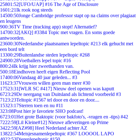
258
01:52
[UFO/UAP] #16 The Age of Disclosure
16
01:21
Ik rook nog steeds
145
00:50
Jonge Cambridge professor stapt op na claims over plagiaat
en leugens
9
00:36
TV Time (tracking app) stopt! Alternatief?
147
00:32
[AKQ] #3384 Topic met vragen. En soms goede
antwoorden.
236
00:30
Nederlandse plaatsnamen lepeltopic #213 elk gehucht met
een bord telt
133
00:29
Buitenlandse steden lepeltopic #268
249
00:28
Voetballers lepel topic #16
8
00:24
Ik krijg hier zweethanden van.
5
00:18
Eindhoven heeft eigen Reflecting Pool
174
00:06
Vandaag 40 jaar geleden... #3
116
23:37
Vrouwen willen geen man meer #30
175
23:31
[WLR SC #417] Nieuw deel openen was kaputt
67
23:29
De neergang van Duitsland als lichtend voorbeeld #3
71
23:23
Teltopic #1567 tel door en door en door....
153
23:17
Sterren toen en nu #11
3
23:08
Post hier je favoriete SHO podcast!
67
23:01
Het grote Baktopic (voor bakfoto's, -vragen en -tips) #42
72
22:59
[Lil Kleine#12] Nieuwe afleveringen op Prime
34
22:59
[AZ#98] Heel Nederland achter AZ
138
22:54
Meisjesnamenlepeltopic #367 LOOOOL LAPO
40
22:53
Dierenlepeltopic #150