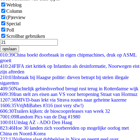
Weblog
Column
(P)review
Special
Poll
Scrollbar gebruiken
opslaan
0
10:39
China boekt doorbraak in eigen chipmachines, druk op ASML
groeit
4
10:24
FIFA ziet kritiek op Infantino als desinformatie, Noorwegen eist
zijn aftreden
2
10:03
Inbraak bij Haagse politie: dieven betrapt bij stelen illegale
sigaretten
4
09:50
Nachtelijk gebiedsverbod brengt rust terug in Rotterdamse wijk
6
09:39
Iran stelt zes eisen aan VS voor heropening Straat van Hormuz
12
07:36
MIVD-baas lekt via Strava routes naar geheime kazerne
16
06:35
VrijMiBabes #316 (not very sfw!)
6
06:30
Trailers kijken: de bioscoopreleases van week 32
70
01:09
Random Pics van de Dag #1980
1
00:01
Uitslag AZ - ADO Den Haag
8
23:46
Hoe 30 landen zich voorbereiden op mogelijke oorlog met
China en Noord-Korea
3
22:13
Vollering slaat dubbelslag in Nice en neemt geel over