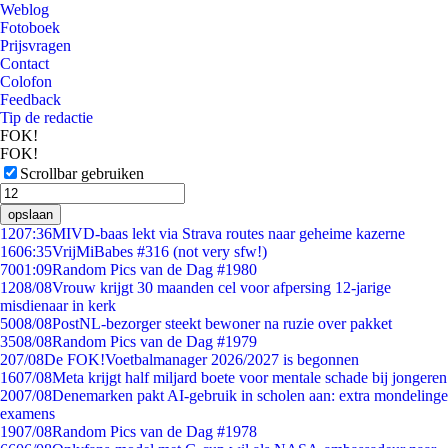
Weblog
Fotoboek
Prijsvragen
Contact
Colofon
Feedback
Tip de redactie
FOK!
FOK!
Scrollbar gebruiken
opslaan
12
07:36
MIVD-baas lekt via Strava routes naar geheime kazerne
16
06:35
VrijMiBabes #316 (not very sfw!)
70
01:09
Random Pics van de Dag #1980
12
08/08
Vrouw krijgt 30 maanden cel voor afpersing 12-jarige
misdienaar in kerk
50
08/08
PostNL-bezorger steekt bewoner na ruzie over pakket
35
08/08
Random Pics van de Dag #1979
2
07/08
De FOK!Voetbalmanager 2026/2027 is begonnen
16
07/08
Meta krijgt half miljard boete voor mentale schade bij jongeren
20
07/08
Denemarken pakt AI-gebruik in scholen aan: extra mondelinge
examens
19
07/08
Random Pics van de Dag #1978