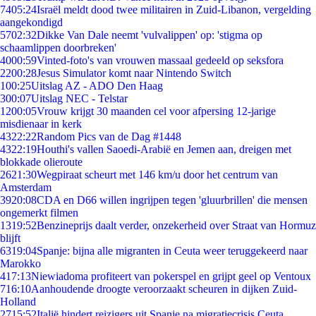
74
05:24
Israël meldt dood twee militairen in Zuid-Libanon, vergelding
aangekondigd
57
02:32
Dikke Van Dale neemt 'vulvalippen' op: 'stigma op
schaamlippen doorbreken'
40
00:59
Vinted-foto's van vrouwen massaal gedeeld op seksfora
22
00:28
Jesus Simulator komt naar Nintendo Switch
1
00:25
Uitslag AZ - ADO Den Haag
3
00:07
Uitslag NEC - Telstar
12
00:05
Vrouw krijgt 30 maanden cel voor afpersing 12-jarige
misdienaar in kerk
43
22:22
Random Pics van de Dag #1448
43
22:19
Houthi's vallen Saoedi-Arabië en Jemen aan, dreigen met
blokkade olieroute
26
21:30
Wegpiraat scheurt met 146 km/u door het centrum van
Amsterdam
39
20:08
CDA en D66 willen ingrijpen tegen 'gluurbrillen' die mensen
ongemerkt filmen
13
19:52
Benzineprijs daalt verder, onzekerheid over Straat van Hormuz
blijft
63
19:04
Spanje: bijna alle migranten in Ceuta weer teruggekeerd naar
Marokko
4
17:13
Niewiadoma profiteert van pokerspel en grijpt geel op Ventoux
7
16:10
Aanhoudende droogte veroorzaakt scheuren in dijken Zuid-
Holland
27
15:52
Italië hindert reizigers uit Spanje na migratiecrisis Ceuta