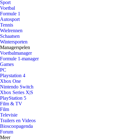
Sport
Voetbal
Formule 1
Autosport
Tennis
Wielrennen
Schaatsen
Wintersporten
Managerspelen
Voetbalmanager
Formule 1-manager
Games
PC
Playstation 4
Xbox One
Nintendo Switch
Xbox Series X|S
PlayStation 5
Film & TV
Film
Televisie
Trailers en Videos
Bioscoopagenda
Forum
Meer