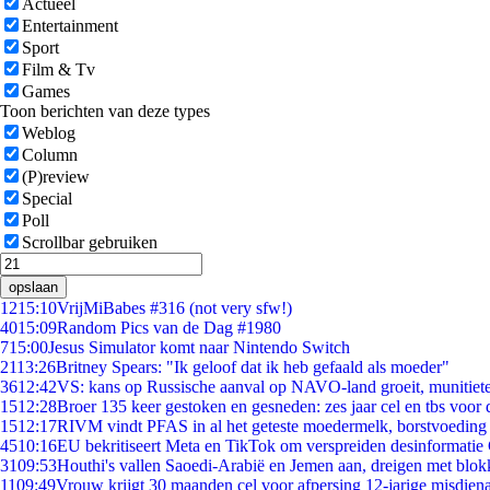
Actueel
Entertainment
Sport
Film & Tv
Games
Toon berichten van deze types
Weblog
Column
(P)review
Special
Poll
Scrollbar gebruiken
opslaan
12
15:10
VrijMiBabes #316 (not very sfw!)
40
15:09
Random Pics van de Dag #1980
7
15:00
Jesus Simulator komt naar Nintendo Switch
21
13:26
Britney Spears: "Ik geloof dat ik heb gefaald als moeder"
36
12:42
VS: kans op Russische aanval op NAVO-land groeit, munitiet
15
12:28
Broer 135 keer gestoken en gesneden: zes jaar cel en tbs voo
15
12:17
RIVM vindt PFAS in al het geteste moedermelk, borstvoeding b
45
10:16
EU bekritiseert Meta en TikTok om verspreiden desinformatie
31
09:53
Houthi's vallen Saoedi-Arabië en Jemen aan, dreigen met blok
11
09:49
Vrouw krijgt 30 maanden cel voor afpersing 12-jarige misdiena