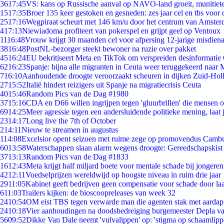
36
17:45
VS: kans op Russische aanval op NAVO-land groeit, munitiet
15
17:35
Broer 135 keer gestoken en gesneden: zes jaar cel en tbs voo
25
17:16
Wegpiraat scheurt met 146 km/u door het centrum van Amste
4
17:13
Niewiadoma profiteert van pokerspel en grijpt geel op Ventoux
11
16:48
Vrouw krijgt 30 maanden cel voor afpersing 12-jarige misdiena
38
16:48
PostNL-bezorger steekt bewoner na ruzie over pakket
45
16:24
EU bekritiseert Meta en TikTok om verspreiden desinformatie
62
16:23
Spanje: bijna alle migranten in Ceuta weer teruggekeerd naar
7
16:10
Aanhoudende droogte veroorzaakt scheuren in dijken Zuid-Hol
27
15:52
Italië hindert reizigers uit Spanje na migratiecrisis Ceuta
40
15:46
Random Pics van de Dag #1980
37
15:16
CDA en D66 willen ingrijpen tegen 'gluurbrillen' die mensen 
69
14:25
Meer agressie tegen een andersluidende politieke mening, laat j
23
14:17
Long live the 7th of October
2
14:11
Nieuw te streamen in augustus
1
14:08
Excelsior opent seizoen met ruime zege op promovendus Camb
60
13:58
Waterschappen slaan alarm wegens droogte: Gereedschapskist
37
13:13
Random Pics van de Dag #1833
16
12:43
Meta krijgt half miljard boete voor mentale schade bij jongeren
42
12:11
Voedselprijzen wereldwijd op hoogste niveau in ruim drie jaar
29
11:05
Kabinet geeft bedrijven geen compensatie voor schade door la
6
11:03
Trailers kijken: de bioscoopreleases van week 32
24
10:54
OM eist TBS tegen verwarde man die agenten stak met aardap
24
10:18
Vier aanhoudingen na doodsbedreiging burgemeester Depla v
56
09:52
Dikke Van Dale neemt 'vulvalippen' op: 'stigma op schaamlip