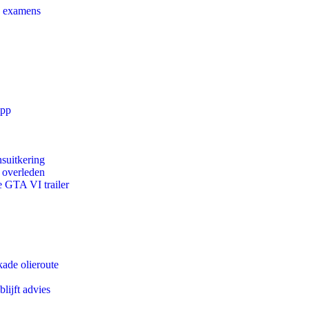
e examens
app
suitkering
d overleden
e GTA VI trailer
kade olieroute
lijft advies