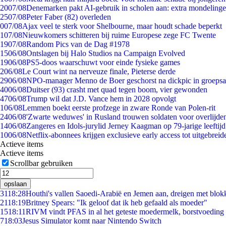
20
07/08
Denemarken pakt AI-gebruik in scholen aan: extra mondeling
25
07/08
Peter Faber (82) overleden
0
07/08
Ajax veel te sterk voor Shelbourne, maar houdt schade beperkt
1
07/08
Nieuwkomers schitteren bij ruime Europese zege FC Twente
19
07/08
Random Pics van de Dag #1978
15
06/08
Ontslagen bij Halo Studios na Campaign Evolved
19
06/08
PS5-doos waarschuwt voor einde fysieke games
2
06/08
Le Court wint na nerveuze finale, Pieterse derde
29
06/08
NPO-manager Menno de Boer geschorst na dickpic in groeps
40
06/08
Duitser (93) crasht met quad tegen boom, vier gewonden
47
06/08
Trump wil dat J.D. Vance hem in 2028 opvolgt
1
06/08
Lemmen boekt eerste profzege in zware Ronde van Polen-rit
24
06/08
'Zwarte weduwes' in Rusland trouwen soldaten voor overlijden
14
06/08
Zangeres en Idols-jurylid Jerney Kaagman op 79-jarige leeftij
10
06/08
Netflix-abonnees krijgen exclusieve early access tot uitgebreid
Actieve items
Actieve items
Scrollbar gebruiken
opslaan
31
18:28
Houthi's vallen Saoedi-Arabië en Jemen aan, dreigen met blok
21
18:19
Britney Spears: "Ik geloof dat ik heb gefaald als moeder"
15
18:11
RIVM vindt PFAS in al het geteste moedermelk, borstvoeding b
7
18:03
Jesus Simulator komt naar Nintendo Switch