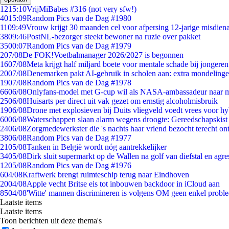
12
15:10
VrijMiBabes #316 (not very sfw!)
40
15:09
Random Pics van de Dag #1980
11
09:49
Vrouw krijgt 30 maanden cel voor afpersing 12-jarige misdiena
38
09:46
PostNL-bezorger steekt bewoner na ruzie over pakket
35
00:07
Random Pics van de Dag #1979
2
07/08
De FOK!Voetbalmanager 2026/2027 is begonnen
16
07/08
Meta krijgt half miljard boete voor mentale schade bij jongeren
20
07/08
Denemarken pakt AI-gebruik in scholen aan: extra mondeling
19
07/08
Random Pics van de Dag #1978
66
06/08
Onlyfans-model met G-cup wil als NASA-ambassadeur naar 
25
06/08
Huisarts per direct uit vak gezet om ernstig alcoholmisbruik
19
06/08
Drone met explosieven bij Duits vliegveld voedt vrees voor hy
60
06/08
Waterschappen slaan alarm wegens droogte: Gereedschapskist
24
06/08
Zorgmedewerkster die 's nachts haar vriend bezocht terecht on
38
06/08
Random Pics van de Dag #1977
21
05/08
Tanken in België wordt nóg aantrekkelijker
34
05/08
Dirk sluit supermarkt op de Wallen na golf van diefstal en agre
12
05/08
Random Pics van de Dag #1976
6
04/08
Kraftwerk brengt ruimteschip terug naar Eindhoven
20
04/08
Apple vecht Britse eis tot inbouwen backdoor in iCloud aan
85
04/08
'Witte' mannen discrimineren is volgens OM geen enkel probl
Laatste items
Laatste items
Toon berichten uit deze thema's