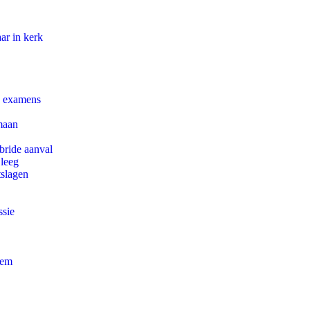
ar in kerk
e examens
maan
bride aanval
 leeg
tslagen
ssie
eem