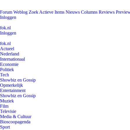
Forum
Weblog
Zoek
Actieve Items
Nieuws
Columns
Reviews
Previe
Inloggen
fok.nl
Inloggen
fok.nl
Actueel
Nederland
Internationaal
Economie
Politiek
Tech
Showbiz en Gossip
Opmerkelijk
Entertainment
Showbiz en Gossip
Muziek
Film
Televisie
Media & Cultuur
Bioscoopagenda
Sport