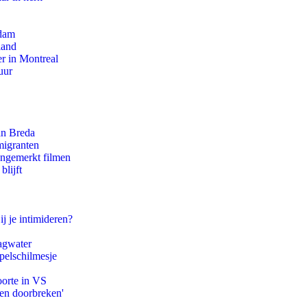
rdam
land
r in Montreal
uur
an Breda
migranten
ongemerkt filmen
blijft
ij je intimideren?
agwater
pelschilmesje
oorte in VS
pen doorbreken'