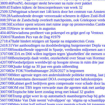
38
09:46
PostNL-bezorger steekt bewoner na ruzie over pakket
6
09:45
Trailers kijken: de bioscoopreleases van week 32
25
09:32
Wegpiraat scheurt met 146 km/u door het centrum van Amste
7
09:28
Aanhoudende droogte veroorzaakt scheuren in dijken Zuid-Hol
0
08:59
Van de Zandschulp overleeft matchpoints, ook Griekspoor verde
1
08:56
Excelsior opent seizoen met ruime zege op promovendus Camb
2
08:35
Nieuw te streamen in augustus
4
04:46
Niewiadoma profiteert van pokerspel en grijpt geel op Ventoux
35
00:07
Random Pics van de Dag #1979
27
18:47
Italië hindert reizigers uit Spanje na migratiecrisis Ceuta
24
18:31
Vier aanhoudingen na doodsbedreiging burgemeester Depla v
11
07/08
Smokkelbende opgerold in Spanje, verdienden miljoenen aan 
37
07/08
CDA en D66 willen ingrijpen tegen 'gluurbrillen' die mensen 
11
07/08
Benzineprijs daalt verder, onzekerheid over Straat van Hormuz 
42
07/08
Voedselprijzen wereldwijd op hoogste niveau in ruim drie jaar
23
07/08
Quake krijgt na 30 jaar een gratis uitbreiding
2
07/08
De FOK!Voetbalmanager 2026/2027 is begonnen
69
07/08
Meer agressie tegen een andersluidende politieke mening, laat j
31
07/08
Amsterdams dierenasiel DOA overspoeld met babykonijntjes
29
07/08
Kabinet geeft bedrijven geen compensatie voor schade door la
24
07/08
OM eist TBS tegen verwarde man die agenten stak met aardap
30
07/08
Tropische hitte keert zondag terug met lokaal 32 graden
30
07/08
Trump grijpt weer in op automatisch staatsburgerschap bij geb
56
07/08
Dikke Van Dale neemt 'vulvalippen' op: 'stigma op schaamlip
16
07/08
Meta krijgt half miljard boete voor mentale schade bij jongeren