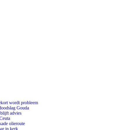
ekort wordt probleem
r doodslag Gouda
lijft advies
 Ceuta
kade olieroute
ar in kerk