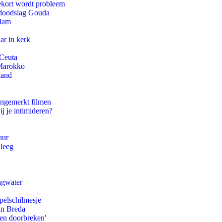
ekort wordt probleem
r doodslag Gouda
rdam
ar in kerk
 Ceuta
 Marokko
land
ongemerkt filmen
ij je intimideren?
uur
 leeg
agwater
pelschilmesje
an Breda
pen doorbreken'