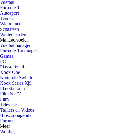
Voetbal
Formule 1
Autosport
Tennis
Wielrennen
Schaatsen
Wintersporten
Managerspelen
Voetbalmanager
Formule 1-manager
Games
PC
Playstation 4
Xbox One
Nintendo Switch
Xbox Series X|S
PlayStation 5
Film & TV
Film
Televisie
Trailers en Videos
Bioscoopagenda
Forum
Meer
Weblog