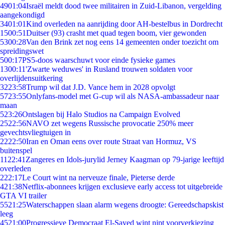
49
01:04
Israël meldt dood twee militairen in Zuid-Libanon, vergelding
aangekondigd
34
01:01
Kind overleden na aanrijding door AH-bestelbus in Dordrecht
15
00:51
Duitser (93) crasht met quad tegen boom, vier gewonden
53
00:28
Van den Brink zet nog eens 14 gemeenten onder toezicht om
spreidingswet
5
00:17
PS5-doos waarschuwt voor einde fysieke games
13
00:11
'Zwarte weduwes' in Rusland trouwen soldaten voor
overlijdensuitkering
32
23:58
Trump wil dat J.D. Vance hem in 2028 opvolgt
57
23:55
Onlyfans-model met G-cup wil als NASA-ambassadeur naar
maan
5
23:26
Ontslagen bij Halo Studios na Campaign Evolved
25
22:56
NAVO zet wegens Russische provocatie 250% meer
gevechtsvliegtuigen in
22
22:50
Iran en Oman eens over route Straat van Hormuz, VS
buitenspel
11
22:41
Zangeres en Idols-jurylid Jerney Kaagman op 79-jarige leeftijd
overleden
2
22:17
Le Court wint na nerveuze finale, Pieterse derde
4
21:38
Netflix-abonnees krijgen exclusieve early access tot uitgebreide
GTA VI trailer
55
21:25
Waterschappen slaan alarm wegens droogte: Gereedschapskist
leeg
45
21:00
Progressieve Democraat El-Sayed wint nipt voorverkiezing