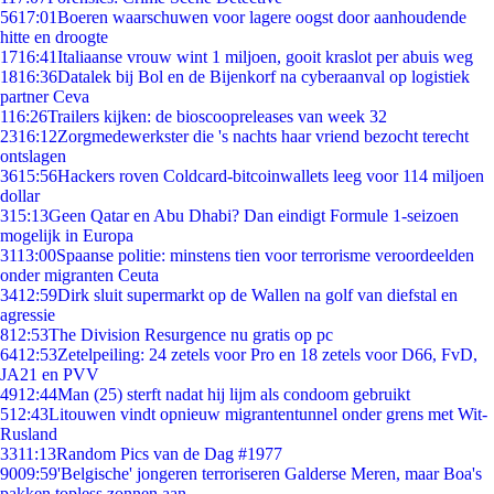
56
17:01
Boeren waarschuwen voor lagere oogst door aanhoudende
hitte en droogte
17
16:41
Italiaanse vrouw wint 1 miljoen, gooit kraslot per abuis weg
18
16:36
Datalek bij Bol en de Bijenkorf na cyberaanval op logistiek
partner Ceva
1
16:26
Trailers kijken: de bioscoopreleases van week 32
23
16:12
Zorgmedewerkster die 's nachts haar vriend bezocht terecht
ontslagen
36
15:56
Hackers roven Coldcard-bitcoinwallets leeg voor 114 miljoen
dollar
3
15:13
Geen Qatar en Abu Dhabi? Dan eindigt Formule 1-seizoen
mogelijk in Europa
31
13:00
Spaanse politie: minstens tien voor terrorisme veroordeelden
onder migranten Ceuta
34
12:59
Dirk sluit supermarkt op de Wallen na golf van diefstal en
agressie
8
12:53
The Division Resurgence nu gratis op pc
64
12:53
Zetelpeiling: 24 zetels voor Pro en 18 zetels voor D66, FvD,
JA21 en PVV
49
12:44
Man (25) sterft nadat hij lijm als condoom gebruikt
5
12:43
Litouwen vindt opnieuw migrantentunnel onder grens met Wit-
Rusland
33
11:13
Random Pics van de Dag #1977
90
09:59
'Belgische' jongeren terroriseren Galderse Meren, maar Boa's
pakken topless zonnen aan