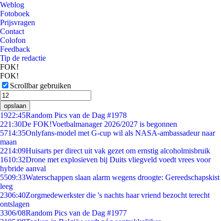
Weblog
Fotoboek
Prijsvragen
Contact
Colofon
Feedback
Tip de redactie
FOK!
FOK!
Scrollbar gebruiken
opslaan
19
22:45
Random Pics van de Dag #1978
2
21:30
De FOK!Voetbalmanager 2026/2027 is begonnen
57
14:35
Onlyfans-model met G-cup wil als NASA-ambassadeur naar
maan
22
14:09
Huisarts per direct uit vak gezet om ernstig alcoholmisbruik
16
10:32
Drone met explosieven bij Duits vliegveld voedt vrees voor
hybride aanval
55
09:33
Waterschappen slaan alarm wegens droogte: Gereedschapskist
leeg
23
06:40
Zorgmedewerkster die 's nachts haar vriend bezocht terecht
ontslagen
33
06/08
Random Pics van de Dag #1977