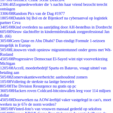
23
06:40
Zorgmedewerkster die 's nachts haar vriend bezocht terecht
ontslagen
33
06/08
Random Pics van de Dag #1977
18
05/08
Datalek bij Bol en de Bijenkorf na cyberaanval op logistiek
partner Ceva
34
05/08
Kind overleden na aanrijding door AH-bestelbus in Dordrecht
6
05/08
Nieuw slachtoffer in kindermisbruikzaak zorgprofessional Jan
B. (66)
3
05/08
Geen Qatar en Abu Dhabi? Dan eindigt Formule 1-seizoen
mogelijk in Europa
5
05/08
Litouwen vindt opnieuw migrantentunnel onder grens met Wit-
Rusland
45
05/08
Progressieve Democraat El-Sayed wint nipt voorverkiezing
Michigan
12
05/08
Accell, moederbedrijf Sparta en Batavus, vraagt uitstel van
betaling aan
5
05/08
Zomervakantieweerbericht: aanhoudend zomers
1
05/08
Vollering de sterkste na lastige heuvelrit
8
05/08
The Division Resurgence nu gratis op pc
36
05/08
Hackers roven Coldcard-bitcoinwallets leeg voor 114 miljoen
dollar
45
05/08
Doorwerken na AOW-leeftijd vaker vastgelegd in cao's, moet
werken na je 67e de norm worden?
38
05/08
Vinted-foto's van vrouwen massaal gedeeld op seksfora