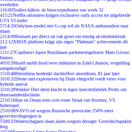
overleden
1
16:00
Trailers kijken: de bioscoopreleases van week 32
4
15:21
Netflix-abonnees krijgen exclusieve early access tot uitgebreide
GTA VI trailer
57
14:35
Onlyfans-model met G-cup wil als NASA-ambassadeur naar
maan
22
14:09
Huisarts per direct uit vak gezet om ernstig alcoholmisbruik
2
12:12
XBOX platform krijgt zijn eigen "Platinum" achievements dit
jaar
12
11:27
Capibara's lopen Braziliaans parlementsgebouw Mato Grosso
binnen
49
10:59
Israël meldt dood twee militairen in Zuid-Libanon, vergelding
aangekondigd
15
10:48
Hiroshima herdenkt slachtoffers atoombom, 81 jaar later
16
10:32
Drone met explosieven bij Duits vliegveld voedt vrees voor
hybride aanval
32
10:28
Wakker Dier dient klacht in tegen insectenfabriek Protix om
duurzaamheidsclaims
22
10:16
Iran en Oman eens over route Straat van Hormuz, VS
buitenspel
25
10:08
NAVO zet wegens Russische provocatie 250% meer
gevechtsvliegtuigen in
55
09:33
Waterschappen slaan alarm wegens droogte: Gereedschapskist
leeg
1
07:00
Forensics: Crime Scene Detective