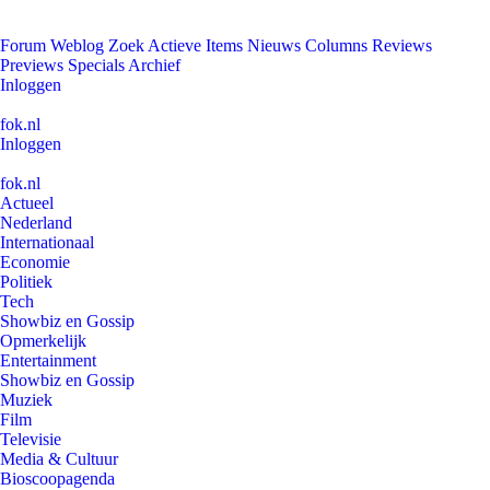
Forum
Weblog
Zoek
Actieve Items
Nieuws
Columns
Reviews
Previews
Specials
Archief
Inloggen
fok.nl
Inloggen
fok.nl
Actueel
Nederland
Internationaal
Economie
Politiek
Tech
Showbiz en Gossip
Opmerkelijk
Entertainment
Showbiz en Gossip
Muziek
Film
Televisie
Media & Cultuur
Bioscoopagenda