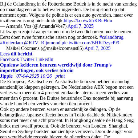
Bij de Calandbrug in de Rotterdamse Botlek is in de nacht van zondag
op maandag een auto het water ingereden. De brug stond op dat
moment open. Volgens de politie is er een auto gevonden, maar over
inzittenden is nog niets duidelijk.
https://t.co/w6frKBcHdu
— Amanda Vos (@AmandaVos7)
April 7, 2025
Lijkwagen zojuist aangekomen om de twee lichamen mee te nemen.
Eerst doen twee forensische artsen nog onderzoek.
#calandbrug
#Rotterdam
@RTV_Rijnmond
pic.twitter.com/BHKDzycf99
— Maikel Coomans (@maikelcoomans85)
April 7, 2025
Lees dit bericht
Facebook
Twitter
LinkedIn
Opnieuw kelderen beurzen wereldwijd door Trump's
importheffingen, ook verlies bitcoin
Jippie
07-04-2025 10:26
print
De Europese, Aziatische en Australische beurzen hebben maandag
aanzienlijke klappen gekregen. De Nederlandse AEX begon met een
verlies van meer dan 4 procent en daalde later naar een verlies van
meer dan 6 procent.
De Duitse beursindex Dax noteerde bij aanvang
van de handel een verlies van circa tien procent.
Ook op andere beurzen waren er aanzienlijke dalingen. Op de
belangrijkste Japanse effectenbeurs in Tokio daalde de Nikkei-index
soms met meer dan acht procent. In Hongkong daalde de Hang Seng-
index met twaalf procent. Ook de beurzen van Londen, Shanghai,
Seoul en Sydney boekten aanzienlijke verliezen. Door de angst voor
een wereldwijde recessie bleven de olieprijzen dalen. De