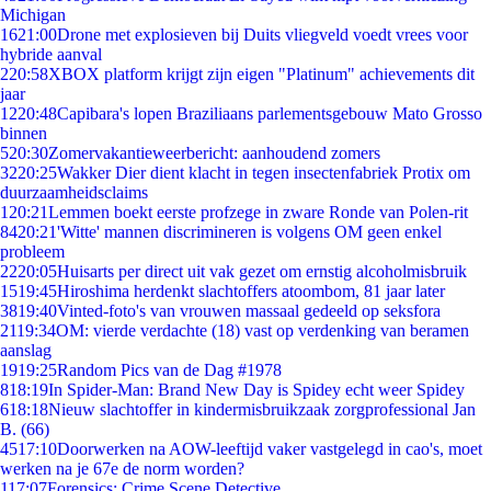
Michigan
16
21:00
Drone met explosieven bij Duits vliegveld voedt vrees voor
hybride aanval
2
20:58
XBOX platform krijgt zijn eigen "Platinum" achievements dit
jaar
12
20:48
Capibara's lopen Braziliaans parlementsgebouw Mato Grosso
binnen
5
20:30
Zomervakantieweerbericht: aanhoudend zomers
32
20:25
Wakker Dier dient klacht in tegen insectenfabriek Protix om
duurzaamheidsclaims
1
20:21
Lemmen boekt eerste profzege in zware Ronde van Polen-rit
84
20:21
'Witte' mannen discrimineren is volgens OM geen enkel
probleem
22
20:05
Huisarts per direct uit vak gezet om ernstig alcoholmisbruik
15
19:45
Hiroshima herdenkt slachtoffers atoombom, 81 jaar later
38
19:40
Vinted-foto's van vrouwen massaal gedeeld op seksfora
21
19:34
OM: vierde verdachte (18) vast op verdenking van beramen
aanslag
19
19:25
Random Pics van de Dag #1978
8
18:19
In Spider-Man: Brand New Day is Spidey echt weer Spidey
6
18:18
Nieuw slachtoffer in kindermisbruikzaak zorgprofessional Jan
B. (66)
45
17:10
Doorwerken na AOW-leeftijd vaker vastgelegd in cao's, moet
werken na je 67e de norm worden?
1
17:07
Forensics: Crime Scene Detective