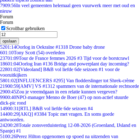
79
09:56
In veel gemeenten helemaal geen vuurwerk meer met oud en
nieuw
Forum
Forum
Scrollbar gebruiken
opslaan
52
01:14
Oorlog in Oekraïne #1318 Drone baby drone
6
01:10
Tony Scott (54) overleden
237
01:09
Tour de France femmes 2026 #3 Tijd voor de borstcrawl
186
01:04
Oorlog Iran #136 Bridge and powerplant day incoming?
228
01:02
[Videoland] B&B vol liefde 6de seizoen #1 voor de
vooruitkijkers
58
01:02
[INFLUENCERS #295] Van flodderslinger tot Shrek-crème
219
00:59
[AMV] VS #1312 spammers van de internationale rechtsorde
29
00:45
Zou je vreemdgaan in een relatie kunnen vergeven?
99
00:40
NPO-manager Menno de Boer (47) op non-actief stuurde
dick-pic rond
149
00:31
[RTL] B&B vol liefde 6de seizoen #4
144
00:29
[AKQ] #3384 Topic met vragen. En soms goede
antwoorden.
242
00:28
Totale zonsverduistering 12-08-2026 (Groenland, IJsland en
Spanje) #1
51
00:26
Perez Hilton opgenomen op spoed na uitzenden van