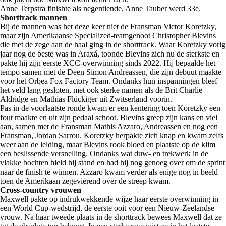
Anne Terpstra finishte als negentiende, Anne Tauber werd 33e.
Shorttrack mannen
Bij de mannen was het deze keer niet de Fransman Victor Koretzky,
maar zijn Amerikaanse Specialized-teamgenoot Christopher Blevins
die met de zege aan de haal ging in de shorttrack. Waar Koretzky vorig
jaar nog de beste was in Araxá, toonde Blevins zich nu de sterkste en
pakte hij zijn eerste XCC-overwinning sinds 2022. Hij bepaalde het
tempo samen met de Deen Simon Andreassen, die zijn debuut maakte
voor het Orbea Fox Factory Team. Ondanks hun inspanningen bleef
het veld lang gesloten, met ook sterke namen als de Brit Charlie
Aldridge en Mathias Flückiger uit Zwitserland voorin.
Pas in de voorlaatste ronde kwam er een kentering toen Koretzky een
fout maakte en uit zijn pedaal schoot. Blevins greep zijn kans en viel
aan, samen met de Fransman Mathis Azzaro, Andreassen en nog een
Fransman, Jordan Sarrou. Koretzky herpakte zich knap en kwam zelfs
weer aan de leiding, maar Blevins rook bloed en plaatste op de klim
een beslissende versnelling. Ondanks wat duw- en trekwerk in de
vlakke bochten hield hij stand en had hij nog genoeg over om de sprint
naar de finish te winnen. Azzaro kwam verder als enige nog in beeld
toen de Amerikaan zegevierend over de streep kwam.
Cross-country vrouwen
Maxwell pakte op indrukwekkende wijze haar eerste overwinning in
een World Cup-wedstrijd, de eerste ooit voor een Nieuw-Zeelandse
vrouw. Na haar tweede plaats in de shorttrack bewees Maxwell dat ze