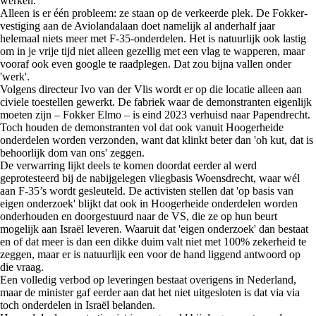
werken.
Alleen is er één probleem: ze staan op de verkeerde plek. De Fokker-
vestiging aan de Aviolandalaan doet namelijk al anderhalf jaar
helemaal niets meer met F-35-onderdelen. Het is natuurlijk ook lastig
om in je vrije tijd niet alleen gezellig met een vlag te wapperen, maar
vooraf ook even google te raadplegen. Dat zou bijna vallen onder
'werk'.
Volgens directeur Ivo van der Vlis wordt er op die locatie alleen aan
civiele toestellen gewerkt. De fabriek waar de demonstranten eigenlijk
moeten zijn – Fokker Elmo – is eind 2023 verhuisd naar Papendrecht.
Toch houden de demonstranten vol dat ook vanuit Hoogerheide
onderdelen worden verzonden, want dat klinkt beter dan 'oh kut, dat is
behoorlijk dom van ons' zeggen.
De verwarring lijkt deels te komen doordat eerder al werd
geprotesteerd bij de nabijgelegen vliegbasis Woensdrecht, waar wél
aan F-35’s wordt gesleuteld. De activisten stellen dat 'op basis van
eigen onderzoek' blijkt dat ook in Hoogerheide onderdelen worden
onderhouden en doorgestuurd naar de VS, die ze op hun beurt
mogelijk aan Israël leveren. Waaruit dat 'eigen onderzoek' dan bestaat
en of dat meer is dan een dikke duim valt niet met 100% zekerheid te
zeggen, maar er is natuurlijk een voor de hand liggend antwoord op
die vraag.
Een volledig verbod op leveringen bestaat overigens in Nederland,
maar de minister gaf eerder aan dat het niet uitgesloten is dat via via
toch onderdelen in Israël belanden.