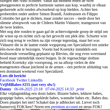
sloegen met Nino Schurter. Vanaf dat moment reden de twee
ploeggenoten in perfecte harmonie samen aan kop, waarbij ze elkaar
gedurende acht ronden afwisselend op kop hielden. Achter hen
probeerden onder andere Simon Brandl, Andreassen en Filippo
Colombo het gat te dichten, maar zonder succes – mede door het
slimme afstopwerk van de Chileen Martin Vidaurre, teamgenoot van
de twee leiders.
Met nog drie ronden te gaan gaf de achtervolgende groep de strijd om
de winst op en richtte zich op het gevecht om plek drie. Schurter wist
zich nog terug te vechten na zijn vroege tegenslag, maar het was
Vidaurre die in de laatste ronde wegsprong om Specialized een unieke
één-twee-drie te bezorgen. Voorin had Koretzky inmiddels een
beslissende versnelling geplaatst op Blevins, die nog even weerstand
bood maar uiteindelijk moest buigen. In de regenachtige slotfase
behield Koretzky zijn voorsprong, en na afloop vielen de drie
teamgenoten elkaar juichend in de armen – een perfecte afsluiting van
een dominant weekend voor Specialized.
Lees dit bericht
Facebook
Twitter
LinkedIn
VrijMiBabes #255 (not very sfw!)
Danny
06-04-2025 23:18
07-04-2025 14:33
print
Elke vrijdagmiddag een dosis babes. Bizarre babes, lekkere babes,
grappige babes, schaarsgeklede babes, wannabe babes etc. Babes dus.
Doen plaatjes het niet? Schakel dan je adblocker uit. Liever toch
bannervrij FOK!ken? Neem een
premium account
en steun FOK!