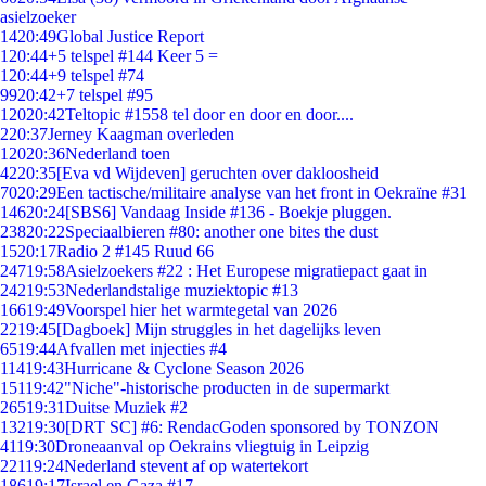
asielzoeker
14
20:49
Global Justice Report
1
20:44
+5 telspel #144 Keer 5 =
1
20:44
+9 telspel #74
99
20:42
+7 telspel #95
120
20:42
Teltopic #1558 tel door en door en door....
2
20:37
Jerney Kaagman overleden
120
20:36
Nederland toen
42
20:35
[Eva vd Wijdeven] geruchten over dakloosheid
70
20:29
Een tactische/militaire analyse van het front in Oekraïne #31
146
20:24
[SBS6] Vandaag Inside #136 - Boekje pluggen.
238
20:22
Speciaalbieren #80: another one bites the dust
15
20:17
Radio 2 #145 Ruud 66
247
19:58
Asielzoekers #22 : Het Europese migratiepact gaat in
242
19:53
Nederlandstalige muziektopic #13
166
19:49
Voorspel hier het warmtegetal van 2026
22
19:45
[Dagboek] Mijn struggles in het dagelijks leven
65
19:44
Afvallen met injecties #4
114
19:43
Hurricane & Cyclone Season 2026
151
19:42
"Niche"-historische producten in de supermarkt
265
19:31
Duitse Muziek #2
132
19:30
[DRT SC] #6: RendacGoden sponsored by TONZON
41
19:30
Droneaanval op Oekrains vliegtuig in Leipzig
221
19:24
Nederland stevent af op watertekort
186
19:17
Israel en Gaza #17