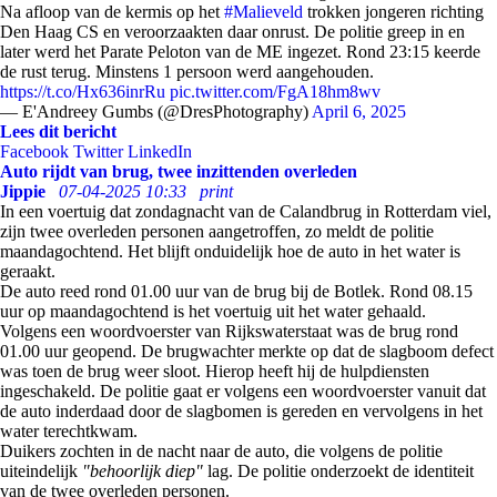
Na afloop van de kermis op het
#Malieveld
trokken jongeren richting
Den Haag CS en veroorzaakten daar onrust. De politie greep in en
later werd het Parate Peloton van de ME ingezet. Rond 23:15 keerde
de rust terug. Minstens 1 persoon werd aangehouden.
https://t.co/Hx636inrRu
pic.twitter.com/FgA18hm8wv
— E'Andreey Gumbs (@DresPhotography)
April 6, 2025
Lees dit bericht
Facebook
Twitter
LinkedIn
Auto rijdt van brug, twee inzittenden overleden
Jippie
07-04-2025 10:33
print
In een voertuig dat zondagnacht van de Calandbrug in Rotterdam viel,
zijn twee overleden personen aangetroffen, zo meldt de politie
maandagochtend. Het blijft onduidelijk hoe de auto in het water is
geraakt.
De auto reed rond 01.00 uur van de brug bij de Botlek. Rond 08.15
uur op maandagochtend is het voertuig uit het water gehaald.
Volgens een woordvoerster van Rijkswaterstaat was de brug rond
01.00 uur geopend. De brugwachter merkte op dat de slagboom defect
was toen de brug weer sloot. Hierop heeft hij de hulpdiensten
ingeschakeld. De politie gaat er volgens een woordvoerster vanuit dat
de auto inderdaad door de slagbomen is gereden en vervolgens in het
water terechtkwam.
Duikers zochten in de nacht naar de auto, die volgens de politie
uiteindelijk
"behoorlijk diep"
lag. De politie onderzoekt de identiteit
van de twee overleden personen.