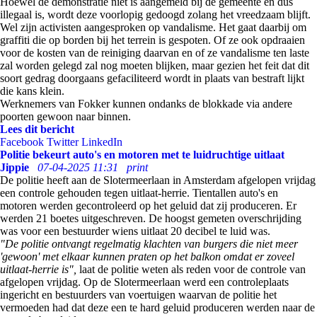
Hoewel de demonstratie niet is aangemeld bij de gemeente en dus
illegaal is, wordt deze voorlopig gedoogd zolang het vreedzaam blijft.
Wel zijn activisten aangesproken op vandalisme. Het gaat daarbij om
graffiti die op borden bij het terrein is gespoten. Of ze ook opdraaien
voor de kosten van de reiniging daarvan en of ze vandalisme ten laste
zal worden gelegd zal nog moeten blijken, maar gezien het feit dat dit
soort gedrag doorgaans gefaciliteerd wordt in plaats van bestraft lijkt
die kans klein.
Werknemers van Fokker kunnen ondanks de blokkade via andere
poorten gewoon naar binnen.
Lees dit bericht
Facebook
Twitter
LinkedIn
Politie bekeurt auto's en motoren met te luidruchtige uitlaat
Jippie
07-04-2025 11:31
print
De politie heeft aan de Slotermeerlaan in Amsterdam afgelopen vrijdag
een controle gehouden tegen uitlaat-herrie. Tientallen auto's en
motoren werden gecontroleerd op het geluid dat zij produceren. Er
werden 21 boetes uitgeschreven. De hoogst gemeten overschrijding
was voor een bestuurder wiens uitlaat 20 decibel te luid was.
"De politie ontvangt regelmatig klachten van burgers die niet meer
'gewoon' met elkaar kunnen praten op het balkon omdat er zoveel
uitlaat-herrie is",
laat de politie weten als reden voor de controle van
afgelopen vrijdag. Op de Slotermeerlaan werd een controleplaats
ingericht en bestuurders van voertuigen waarvan de politie het
vermoeden had dat deze een te hard geluid produceren werden naar de