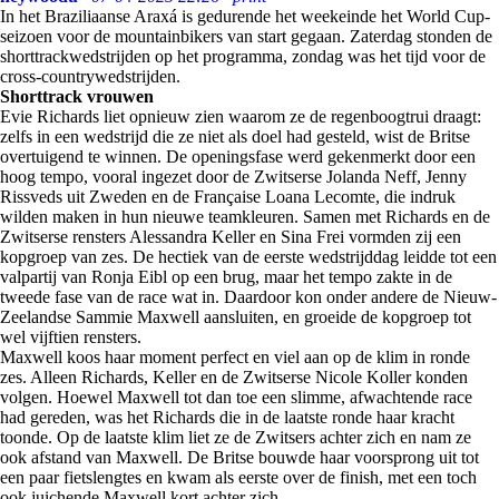
In het Braziliaanse Araxá is gedurende het weekeinde het World Cup-
seizoen voor de mountainbikers van start gegaan. Zaterdag stonden de
shorttrackwedstrijden op het programma, zondag was het tijd voor de
cross-countrywedstrijden.
Shorttrack vrouwen
Evie Richards liet opnieuw zien waarom ze de regenboogtrui draagt:
zelfs in een wedstrijd die ze niet als doel had gesteld, wist de Britse
overtuigend te winnen. De openingsfase werd gekenmerkt door een
hoog tempo, vooral ingezet door de Zwitserse Jolanda Neff, Jenny
Rissveds uit Zweden en de Française Loana Lecomte, die indruk
wilden maken in hun nieuwe teamkleuren. Samen met Richards en de
Zwitserse rensters Alessandra Keller en Sina Frei vormden zij een
kopgroep van zes. De hectiek van de eerste wedstrijddag leidde tot een
valpartij van Ronja Eibl op een brug, maar het tempo zakte in de
tweede fase van de race wat in. Daardoor kon onder andere de Nieuw-
Zeelandse Sammie Maxwell aansluiten, en groeide de kopgroep tot
wel vijftien rensters.
Maxwell koos haar moment perfect en viel aan op de klim in ronde
zes. Alleen Richards, Keller en de Zwitserse Nicole Koller konden
volgen. Hoewel Maxwell tot dan toe een slimme, afwachtende race
had gereden, was het Richards die in de laatste ronde haar kracht
toonde. Op de laatste klim liet ze de Zwitsers achter zich en nam ze
ook afstand van Maxwell. De Britse bouwde haar voorsprong uit tot
een paar fietslengtes en kwam als eerste over de finish, met een toch
ook juichende Maxwell kort achter zich.