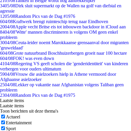
21
05/08
Tanken in België wordt nóg aantrekkelijker
34
05/08
Dirk sluit supermarkt op de Wallen na golf van diefstal en
agressie
12
05/08
Random Pics van de Dag #1976
6
04/08
Kraftwerk brengt ruimteschip terug naar Eindhoven
20
04/08
Apple vecht Britse eis tot inbouwen backdoor in iCloud aan
84
04/08
'Witte' mannen discrimineren is volgens OM geen enkel
probleem
30
04/08
Ceuta-leider noemt Marokkaanse grensaanval door migranten
'gruweldaad'
6
04/08
Grote natuurbrand Boschhuizerbergen groeit naar 100 hectare
6
04/08
FOK! was even down
41
04/08
Regering VS geeft scholen die 'genderidentiteit' van kinderen
verbergen voor ouders ultimatum
59
04/08
Vrouw die asielzoekers hielp in Athene vermoord door
Afghaanse asielzoeker
25
04/08
Lekker op vakantie naar Afghanistan volgens Taliban geen
probleem
23
04/08
Random Pics van de Dag #1975
Laatste items
Laatste items
Toon berichten uit deze thema's
Actueel
Entertainment
Sport