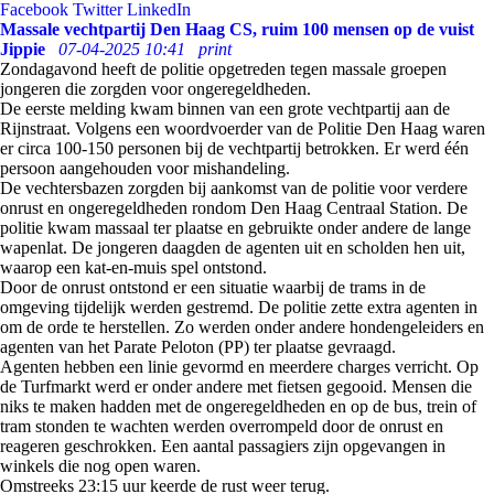
Facebook
Twitter
LinkedIn
Massale vechtpartij Den Haag CS, ruim 100 mensen op de vuist
Jippie
07-04-2025 10:41
print
Zondagavond heeft de politie opgetreden tegen massale groepen
jongeren die zorgden voor ongeregeldheden.
De eerste melding kwam binnen van een grote vechtpartij aan de
Rijnstraat. Volgens een woordvoerder van de Politie Den Haag waren
er circa 100-150 personen bij de vechtpartij betrokken. Er werd één
persoon aangehouden voor mishandeling.
De vechtersbazen zorgden bij aankomst van de politie voor verdere
onrust en ongeregeldheden rondom Den Haag Centraal Station. De
politie kwam massaal ter plaatse en gebruikte onder andere de lange
wapenlat. De jongeren daagden de agenten uit en scholden hen uit,
waarop een kat-en-muis spel ontstond.
Door de onrust ontstond er een situatie waarbij de trams in de
omgeving tijdelijk werden gestremd. De politie zette extra agenten in
om de orde te herstellen. Zo werden onder andere hondengeleiders en
agenten van het Parate Peloton (PP) ter plaatse gevraagd.
Agenten hebben een linie gevormd en meerdere charges verricht. Op
de Turfmarkt werd er onder andere met fietsen gegooid. Mensen die
niks te maken hadden met de ongeregeldheden en op de bus, trein of
tram stonden te wachten werden overrompeld door de onrust en
reageren geschrokken. Een aantal passagiers zijn opgevangen in
winkels die nog open waren.
Omstreeks 23:15 uur keerde de rust weer terug.