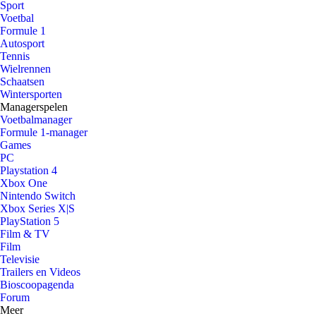
Sport
Voetbal
Formule 1
Autosport
Tennis
Wielrennen
Schaatsen
Wintersporten
Managerspelen
Voetbalmanager
Formule 1-manager
Games
PC
Playstation 4
Xbox One
Nintendo Switch
Xbox Series X|S
PlayStation 5
Film & TV
Film
Televisie
Trailers en Videos
Bioscoopagenda
Forum
Meer