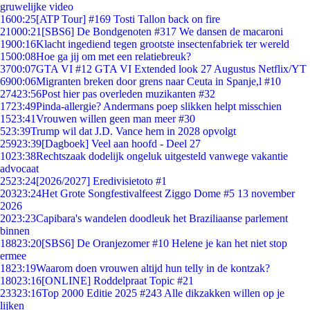
gruwelijke video
16
00:25
[ATP Tour] #169 Tosti Tallon back on fire
210
00:21
[SBS6] De Bondgenoten #317 We dansen de macaroni
19
00:16
Klacht ingediend tegen grootste insectenfabriek ter wereld
15
00:08
Hoe ga jij om met een relatiebreuk?
37
00:07
GTA VI #12 GTA VI Extended look 27 Augustus Netflix/YT
69
00:06
Migranten breken door grens naar Ceuta in Spanje,l #10
274
23:56
Post hier pas overleden muzikanten #32
17
23:49
Pinda-allergie? Andermans poep slikken helpt misschien
15
23:41
Vrouwen willen geen man meer #30
5
23:39
Trump wil dat J.D. Vance hem in 2028 opvolgt
259
23:39
[Dagboek] Veel aan hoofd - Deel 27
10
23:38
Rechtszaak dodelijk ongeluk uitgesteld vanwege vakantie
advocaat
25
23:24
[2026/2027] Eredivisietoto #1
203
23:24
Het Grote Songfestivalfeest Ziggo Dome #5 13 november
2026
20
23:23
Capibara's wandelen doodleuk het Braziliaanse parlement
binnen
188
23:20
[SBS6] De Oranjezomer #10 Helene je kan het niet stop
ermee
18
23:19
Waarom doen vrouwen altijd hun telly in de kontzak?
180
23:16
[ONLINE] Roddelpraat Topic #21
233
23:16
Top 2000 Editie 2025 #243 Alle dikzakken willen op je
lijken