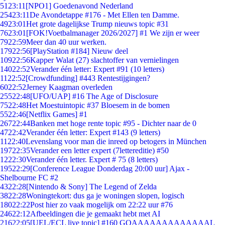
51
23:11
[NPO1] Goedenavond Nederland
254
23:11
De Avondetappe #176 - Met Ellen ten Damme.
49
23:01
Het grote dagelijkse Trump nieuws topic #31
76
23:01
[FOK!Voetbalmanager 2026/2027] #1 We zijn er weer
79
22:59
Meer dan 40 uur werken.
179
22:56
[PlayStation #184] Nieuw deel
109
22:56
Kapper Walat (27) slachtoffer van vernielingen
140
22:52
Verander één letter: Expert #91 (10 letters)
11
22:52
[Crowdfunding] #443 Rentestijgingen?
60
22:52
Jerney Kaagman overleden
255
22:48
[UFO/UAP] #16 The Age of Disclosure
75
22:48
Het Moestuintopic #37 Bloesem in de bomen
55
22:46
[Netflix Games] #1
267
22:44
Banken met hoge rente topic #95 - Dichter naar de 0
47
22:42
Verander één letter: Expert #143 (9 letters)
11
22:40
Levenslang voor man die inreed op betogers in München
197
22:35
Verander een letter expert (7lettereditie) #50
12
22:30
Verander één letter. Expert # 75 (8 letters)
195
22:29
[Conference League Donderdag 20:00 uur] Ajax -
Shelbourne FC #2
43
22:28
[Nintendo & Sony] The Legend of Zelda
38
22:28
Woningtekort: dus ga je woningen slopen, logisch
180
22:22
Post hier zo vaak mogelijk om 22:22 uur #76
246
22:12
Afbeeldingen die je gemaakt hebt met AI
216
22:05
[UEL/ECL live topic] #160 GOAAAAAAAAAAAAAL