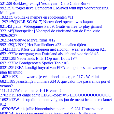
5
21:58
[Boekbespreking] Yesteryear - Caro Claire Burke
99
21:57
Progressieve Democraat El-Sayed wint nipt voorverkiezing
Michigan
193
21:57
Politieke meme's en spotprenten #11
129
21:50
[WLR SC #417] Nieuw deel openen was kaputt
8
21:45
[gratis] Videogames Part 9: Gratis en free-to-play games!
32
21:45
[Voorspellen] Voorspel de eindstand van de Eredivisie
2026/2027
20
21:44
Nieuwe Marvel films. #12
99
21:39
[NPO1] Het Familiediner #23 - te allen tijden
134
21:33
FOK!ers die stoppen met alcohol - waar we stoppen #21
65
21:32
De neergang van Duitsland als lichtend voorbeeld #3
123
21:29
[Nederlands Elftal] Op naar Louis IV?
69
21:27
De Bondgenoten Spoiler Topic #3
83
21:25
UEFA kondigt boycot van FIFA-competities aan vanwege
plan Infantino
140
21:19
Zaken waar je je echt dood aan ergert #17 - Werklui
68
21:18
Spaanstalige nummers #34 A que calor nos pasaremos por el
verano?
111
21:17
[Wielrennen #616] Brennan!
270
21:15
Het enige echte LEGO-topic #45 LEGOOOOOOOOOOO
169
21:13
Wat is op dit moment volgens jou de meest irritante reclame?
#12
162
20:58
Wat is jullie binnenhuistemperatuur? #81 Horrorzomer
60
20:54
Lisa (38) vermoord in Griekenland door Afghaanse