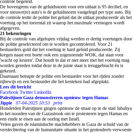
controle begeleid.
De bovengrens van de geluidsnorm voor een uitlaat is 95 decibel, en
voor nieuwe(re) auto's is de geluidsnorm vastgelegd per type auto. Bij
de controle testte de politie het geluid dat de uitlaat produceerde als het
voertuig op het toerental zit waarop het maximale vermogen wordt
afgegeven.
21 bekeuringen
Bij de controle van afgelopen vrijdag werden er dertig voertuigen door
de politie geselecteerd om te worden gecontroleerd. Voor 21
bestuurders gold dat het voertuig te hard geluid produceerde. Zij
kregen naast een boete ook een zogenoemde WOK, dat staat voor
'wacht op keuren'. Dat houdt in dat er niet meer met het voertuig mag
worden gereden totdat deze in de juiste staat is teruggebracht én is
gekeurd.
Daarnaast betrapte de politie een bestuurder voor het rijden zonder
rijbewijs en een bestuurder die het kenteken had afgeplakt.
Lees dit bericht
Facebook
Twitter
LinkedIn
Palestijnen Gaza demonstreren opnieuw tegen Hamas
Jippie
07-04-2025 10:53
print
Honderden Palestijnen gingen opnieuw de straat op in de stad Jabaliya
in het noorden van de Gazastrook om te protesteren tegen Hamas en
een einde te eisen aan de oorlog met Israël.
Velen gaven de islamistische machthebbers in Gaza de schuld van de
verslechtering van de humanitaire situatie in het grotendeels verwoeste