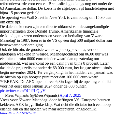
referentiewaarde voor een vat Brent-olie lag onlangs nog net onder de
63 Amerikaanse dollar. De koers is de afgelopen vijf handelsdagen met
bijna 15 procent gedaald.
De opening van Wall Street in New York is vanmiddag om 15.30 uur
om onze tijd.
De dalende koersen zijn een directe uitkomst van de aangekondigde
importheffingen door Donald Trump. Amerikaanse financiële
deskundigen vrezen ondertussen voor een herhaling van 'Zwarte
Maandag' in 1987, toen er in de VS op één dag 500 miljard dollar aan
beurswaarde verloren ging.
Ook de bitcoin, de grootste wereldwijde cryptovaluta, verloor
afgelopen weekend in waarde. Maandagochtend om 06.00 uur was
één bitcoin ruim 6000 euro minder waard dan op zaterdag om
middernacht, wat neerkomt op een daling van bijna 8 procent. Later
daalde de prijs zelfs tot onder de 68.000 euro, het laagste niveau sinds
begin november 2024. Ter vergelijking: in het midden van januari was
de bitcoin op zijn hoogste punt meer dan 100.000 euro waard.
🚨BREAK: De AEX opent direct 6,3% lager bij de opening en duikt
voor het eerst sinds Januari 2024 onder de 800 punten
pic.twitter.com/9UsiHiQiyV
— Mees Wijnants (@MeesWijnants)
April 7, 2025
Vrees voor ‘Zwarte Maandag’ door heffingen VS: Europese beurzen
kelderen, AEX krijgt flinke klap. Wat richt die dictator toch een hoop
ellende aan en dat moeten we maar accepteren, ongelooflijk.
https://t.co/lsVtDGreNi