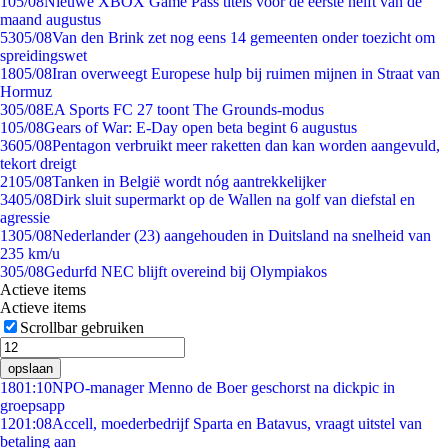
1
05/08
Nieuwe XBOX Game Pass titels voor de eerste helft van de
maand augustus
53
05/08
Van den Brink zet nog eens 14 gemeenten onder toezicht om
spreidingswet
18
05/08
Iran overweegt Europese hulp bij ruimen mijnen in Straat van
Hormuz
3
05/08
EA Sports FC 27 toont The Grounds-modus
1
05/08
Gears of War: E-Day open beta begint 6 augustus
36
05/08
Pentagon verbruikt meer raketten dan kan worden aangevuld,
tekort dreigt
21
05/08
Tanken in België wordt nóg aantrekkelijker
34
05/08
Dirk sluit supermarkt op de Wallen na golf van diefstal en
agressie
13
05/08
Nederlander (23) aangehouden in Duitsland na snelheid van
235 km/u
3
05/08
Gedurfd NEC blijft overeind bij Olympiakos
Actieve items
Actieve items
Scrollbar gebruiken
opslaan
18
01:10
NPO-manager Menno de Boer geschorst na dickpic in
groepsapp
12
01:08
Accell, moederbedrijf Sparta en Batavus, vraagt uitstel van
betaling aan