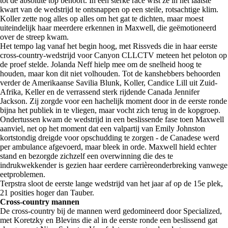
tot de absolute top behoort. In een sterke race wist ze in het laatste
kwart van de wedstrijd te ontsnappen op een steile, rotsachtige klim.
Koller zette nog alles op alles om het gat te dichten, maar moest
uiteindelijk haar meerdere erkennen in Maxwell, die geëmotioneerd
over de streep kwam.
Het tempo lag vanaf het begin hoog, met Rissveds die in haar eerste
cross-country-wedstrijd voor Canyon CLLCTV meteen het peloton op
de proef stelde. Jolanda Neff hielp mee om de snelheid hoog te
houden, maar kon dit niet volhouden. Tot de kanshebbers behoorden
verder de Amerikaanse Savilia Blunk, Koller, Candice Lill uit Zuid-
Afrika, Keller en de verrassend sterk rijdende Canada Jennifer
Jackson. Zij zorgde voor een hachelijk moment door in de eerste ronde
bijna het publiek in te vliegen, maar vocht zich terug in de kopgroep.
Ondertussen kwam de wedstrijd in een beslissende fase toen Maxwell
aanviel, net op het moment dat een valpartij van Emily Johnston
kortstondig dreigde voor opschudding te zorgen - de Canadese werd
per ambulance afgevoerd, maar bleek in orde. Maxwell hield echter
stand en bezorgde zichzelf een overwinning die des te
indrukwekkender is gezien haar eerdere carrièreonderbreking vanwege
eetproblemen.
Terpstra sloot de eerste lange wedstrijd van het jaar af op de 15e plek,
21 posities hoger dan Tauber.
Cross-country mannen
De cross-country bij de mannen werd gedomineerd door Specialized,
met Koretzky en Blevins die al in de eerste ronde een beslissend gat