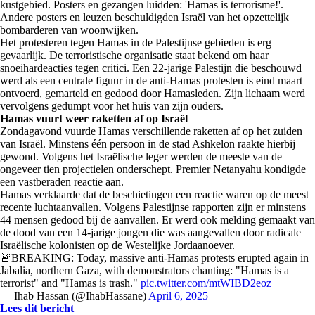
kustgebied. Posters en gezangen luidden: 'Hamas is terrorisme!'.
Andere posters en leuzen beschuldigden Israël van het opzettelijk
bombarderen van woonwijken.
Het protesteren tegen Hamas in de Palestijnse gebieden is erg
gevaarlijk. De terroristische organisatie staat bekend om haar
snoeihardeacties tegen critici. Een 22-jarige Palestijn die beschouwd
werd als een centrale figuur in de anti-Hamas protesten is eind maart
ontvoerd, gemarteld en gedood door Hamasleden. Zijn lichaam werd
vervolgens gedumpt voor het huis van zijn ouders.
Hamas vuurt weer raketten af op Israël
Zondagavond vuurde Hamas verschillende raketten af op het zuiden
van Israël. Minstens één persoon in de stad Ashkelon raakte hierbij
gewond. Volgens het Israëlische leger werden de meeste van de
ongeveer tien projectielen onderschept. Premier Netanyahu kondigde
een vastberaden reactie aan.
Hamas verklaarde dat de beschietingen een reactie waren op de meest
recente luchtaanvallen. Volgens Palestijnse rapporten zijn er minstens
44 mensen gedood bij de aanvallen. Er werd ook melding gemaakt van
de dood van een 14-jarige jongen die was aangevallen door radicale
Israëlische kolonisten op de Westelijke Jordaanoever.
🚨BREAKING: Today, massive anti-Hamas protests erupted again in
Jabalia, northern Gaza, with demonstrators chanting: "Hamas is a
terrorist" and "Hamas is trash."
pic.twitter.com/mtWIBD2eoz
— Ihab Hassan (@IhabHassane)
April 6, 2025
Lees dit bericht