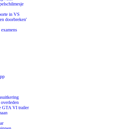
pelschilmesje
oorte in VS
pen doorbreken'
e examens
app
suitkering
d overleden
e GTA VI trailer
maan
ar
binnen