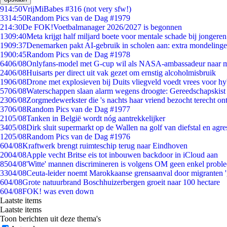
9
14:50
VrijMiBabes #316 (not very sfw!)
33
14:50
Random Pics van de Dag #1979
2
14:30
De FOK!Voetbalmanager 2026/2027 is begonnen
13
09:40
Meta krijgt half miljard boete voor mentale schade bij jongeren
19
09:37
Denemarken pakt AI-gebruik in scholen aan: extra mondeling
19
00:45
Random Pics van de Dag #1978
64
06/08
Onlyfans-model met G-cup wil als NASA-ambassadeur naar 
24
06/08
Huisarts per direct uit vak gezet om ernstig alcoholmisbruik
19
06/08
Drone met explosieven bij Duits vliegveld voedt vrees voor hy
57
06/08
Waterschappen slaan alarm wegens droogte: Gereedschapskist
23
06/08
Zorgmedewerkster die 's nachts haar vriend bezocht terecht on
37
06/08
Random Pics van de Dag #1977
21
05/08
Tanken in België wordt nóg aantrekkelijker
34
05/08
Dirk sluit supermarkt op de Wallen na golf van diefstal en agre
12
05/08
Random Pics van de Dag #1976
6
04/08
Kraftwerk brengt ruimteschip terug naar Eindhoven
20
04/08
Apple vecht Britse eis tot inbouwen backdoor in iCloud aan
85
04/08
'Witte' mannen discrimineren is volgens OM geen enkel probl
33
04/08
Ceuta-leider noemt Marokkaanse grensaanval door migranten 
6
04/08
Grote natuurbrand Boschhuizerbergen groeit naar 100 hectare
6
04/08
FOK! was even down
Laatste items
Laatste items
Toon berichten uit deze thema's