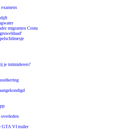
e examens
ijft
agwater
onder migranten Ceuta
'gruweldaad'
pelschilmesje
ij je intimideren?
suitkering
g aangekondigd
app
d overleden
e GTA VI trailer