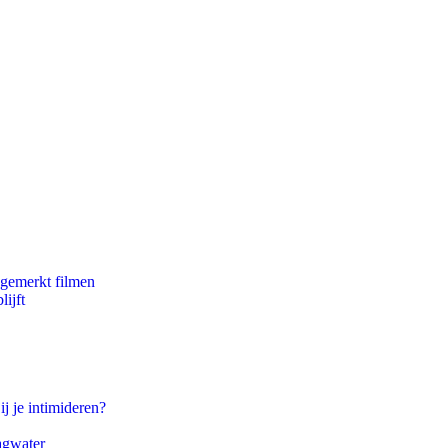
ngemerkt filmen
ijft
ij je intimideren?
agwater