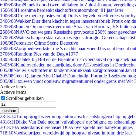
69
06/08
Israël meldt dood twee militairen in Zuid-Libanon, vergeldin
15
06/08
Hiroshima herdenkt slachtoffers atoombom, 81 jaar later
19
06/08
Drone met explosieven bij Duits vliegveld voedt vrees voor hy
34
06/08
Wakker Dier dient klacht in tegen insectenfabriek Protix om 
22
06/08
Iran en Oman eens over route Straat van Hormuz, VS buitensp
26
06/08
NAVO zet wegens Russische provocatie 250% meer gevechtsvl
57
06/08
Waterschappen slaan alarm wegens droogte: Gereedschapskist
1
06/08
Forensics: Crime Scene Detective
23
06/08
Zorgmedewerkster die 's nachts haar vriend bezocht terecht on
37
06/08
Random Pics van de Dag #1977
18
05/08
Datalek bij Bol en de Bijenkorf na cyberaanval op logistiek pa
34
05/08
Kind overleden na aanrijding door AH-bestelbus in Dordrecht
6
05/08
Nieuw slachtoffer in kindermisbruikzaak zorgprofessional Jan B
3
05/08
Geen Qatar en Abu Dhabi? Dan eindigt Formule 1-seizoen moge
5
05/08
Litouwen vindt opnieuw migrantentunnel onder grens met Wit-
Actieve items
Actieve items
Scrollbar gebruiken
opslaan
28
18:14
Trump grijpt weer in op automatisch staatsburgerschap bij geb
48
18:11
Dikke Van Dale neemt 'vulvalippen' op: 'stigma op schaamlipp
30
18:10
Amsterdams dierenasiel DOA overspoeld met babykonijntjes
7
18:10
Voedselprijzen wereldwijd op hoogste niveau in ruim drie jaar