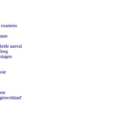
e examens
maan
bride aanval
 leeg
tslagen
ssie
eem
'gruweldaad'