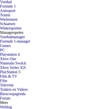
Voetbal
Formule 1
Autosport
Tennis
Wielrennen
Schaatsen
Wintersporten
Managerspelen
Voetbalmanager
Formule 1-manager
Games
PC
Playstation 4
Xbox One
Nintendo Switch
Xbox Series X|S
PlayStation 5
Film & TV
Film
Televisie
Trailers en Videos
Bioscoopagenda
Forum
Meer
Weblog