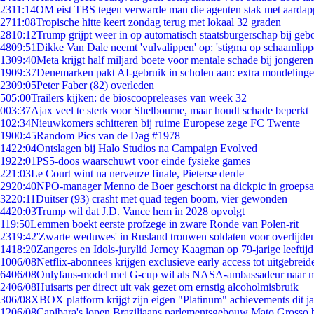
23
11:14
OM eist TBS tegen verwarde man die agenten stak met aardap
27
11:08
Tropische hitte keert zondag terug met lokaal 32 graden
28
10:12
Trump grijpt weer in op automatisch staatsburgerschap bij geb
48
09:51
Dikke Van Dale neemt 'vulvalippen' op: 'stigma op schaamlip
13
09:40
Meta krijgt half miljard boete voor mentale schade bij jongeren
19
09:37
Denemarken pakt AI-gebruik in scholen aan: extra mondeling
23
09:05
Peter Faber (82) overleden
5
05:00
Trailers kijken: de bioscoopreleases van week 32
0
03:37
Ajax veel te sterk voor Shelbourne, maar houdt schade beperkt
1
02:34
Nieuwkomers schitteren bij ruime Europese zege FC Twente
19
00:45
Random Pics van de Dag #1978
14
22:04
Ontslagen bij Halo Studios na Campaign Evolved
19
22:01
PS5-doos waarschuwt voor einde fysieke games
2
21:03
Le Court wint na nerveuze finale, Pieterse derde
29
20:40
NPO-manager Menno de Boer geschorst na dickpic in groeps
32
20:11
Duitser (93) crasht met quad tegen boom, vier gewonden
44
20:03
Trump wil dat J.D. Vance hem in 2028 opvolgt
1
19:50
Lemmen boekt eerste profzege in zware Ronde van Polen-rit
23
19:42
'Zwarte weduwes' in Rusland trouwen soldaten voor overlijden
14
18:20
Zangeres en Idols-jurylid Jerney Kaagman op 79-jarige leeftij
10
06/08
Netflix-abonnees krijgen exclusieve early access tot uitgebreid
64
06/08
Onlyfans-model met G-cup wil als NASA-ambassadeur naar 
24
06/08
Huisarts per direct uit vak gezet om ernstig alcoholmisbruik
3
06/08
XBOX platform krijgt zijn eigen "Platinum" achievements dit ja
12
06/08
Capibara's lopen Braziliaans parlementsgebouw Mato Grosso 