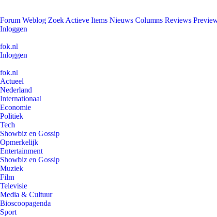
Forum
Weblog
Zoek
Actieve Items
Nieuws
Columns
Reviews
Previe
Inloggen
fok.nl
Inloggen
fok.nl
Actueel
Nederland
Internationaal
Economie
Politiek
Tech
Showbiz en Gossip
Opmerkelijk
Entertainment
Showbiz en Gossip
Muziek
Film
Televisie
Media & Cultuur
Bioscoopagenda
Sport