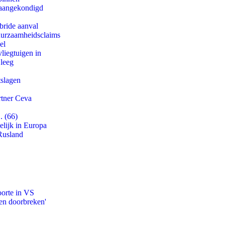
g aangekondigd
bride aanval
duurzaamheidsclaims
el
iegtuigen in
 leeg
tslagen
rtner Ceva
. (66)
lijk in Europa
Rusland
oorte in VS
en doorbreken'