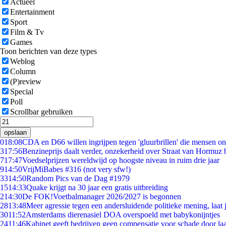
Actueel
Entertainment
Sport
Film & Tv
Games
Toon berichten van deze types
Weblog
Column
(P)review
Special
Poll
Scrollbar gebruiken
opslaan
0
18:08
CDA en D66 willen ingrijpen tegen 'gluurbrillen' die mensen o
3
17:56
Benzineprijs daalt verder, onzekerheid over Straat van Hormuz bl
7
17:47
Voedselprijzen wereldwijd op hoogste niveau in ruim drie jaar
9
14:50
VrijMiBabes #316 (not very sfw!)
33
14:50
Random Pics van de Dag #1979
15
14:33
Quake krijgt na 30 jaar een gratis uitbreiding
2
14:30
De FOK!Voetbalmanager 2026/2027 is begonnen
28
13:48
Meer agressie tegen een andersluidende politieke mening, laat j
30
11:52
Amsterdams dierenasiel DOA overspoeld met babykonijntjes
24
11:46
Kabinet geeft bedrijven geen compensatie voor schade door la