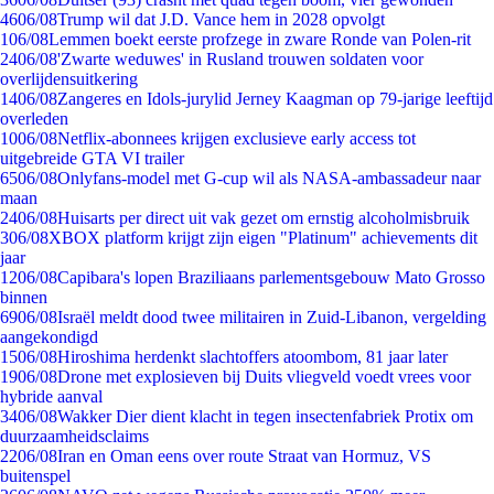
46
06/08
Trump wil dat J.D. Vance hem in 2028 opvolgt
1
06/08
Lemmen boekt eerste profzege in zware Ronde van Polen-rit
24
06/08
'Zwarte weduwes' in Rusland trouwen soldaten voor
overlijdensuitkering
14
06/08
Zangeres en Idols-jurylid Jerney Kaagman op 79-jarige leeftijd
overleden
10
06/08
Netflix-abonnees krijgen exclusieve early access tot
uitgebreide GTA VI trailer
65
06/08
Onlyfans-model met G-cup wil als NASA-ambassadeur naar
maan
24
06/08
Huisarts per direct uit vak gezet om ernstig alcoholmisbruik
3
06/08
XBOX platform krijgt zijn eigen "Platinum" achievements dit
jaar
12
06/08
Capibara's lopen Braziliaans parlementsgebouw Mato Grosso
binnen
69
06/08
Israël meldt dood twee militairen in Zuid-Libanon, vergelding
aangekondigd
15
06/08
Hiroshima herdenkt slachtoffers atoombom, 81 jaar later
19
06/08
Drone met explosieven bij Duits vliegveld voedt vrees voor
hybride aanval
34
06/08
Wakker Dier dient klacht in tegen insectenfabriek Protix om
duurzaamheidsclaims
22
06/08
Iran en Oman eens over route Straat van Hormuz, VS
buitenspel