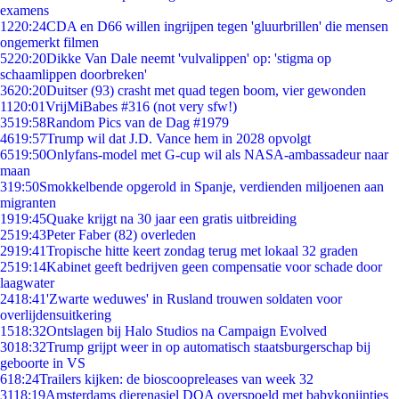
examens
12
20:24
CDA en D66 willen ingrijpen tegen 'gluurbrillen' die mensen
ongemerkt filmen
52
20:20
Dikke Van Dale neemt 'vulvalippen' op: 'stigma op
schaamlippen doorbreken'
36
20:20
Duitser (93) crasht met quad tegen boom, vier gewonden
11
20:01
VrijMiBabes #316 (not very sfw!)
35
19:58
Random Pics van de Dag #1979
46
19:57
Trump wil dat J.D. Vance hem in 2028 opvolgt
65
19:50
Onlyfans-model met G-cup wil als NASA-ambassadeur naar
maan
3
19:50
Smokkelbende opgerold in Spanje, verdienden miljoenen aan
migranten
19
19:45
Quake krijgt na 30 jaar een gratis uitbreiding
25
19:43
Peter Faber (82) overleden
29
19:41
Tropische hitte keert zondag terug met lokaal 32 graden
25
19:14
Kabinet geeft bedrijven geen compensatie voor schade door
laagwater
24
18:41
'Zwarte weduwes' in Rusland trouwen soldaten voor
overlijdensuitkering
15
18:32
Ontslagen bij Halo Studios na Campaign Evolved
30
18:32
Trump grijpt weer in op automatisch staatsburgerschap bij
geboorte in VS
6
18:24
Trailers kijken: de bioscoopreleases van week 32
31
18:19
Amsterdams dierenasiel DOA overspoeld met babykonijntjes