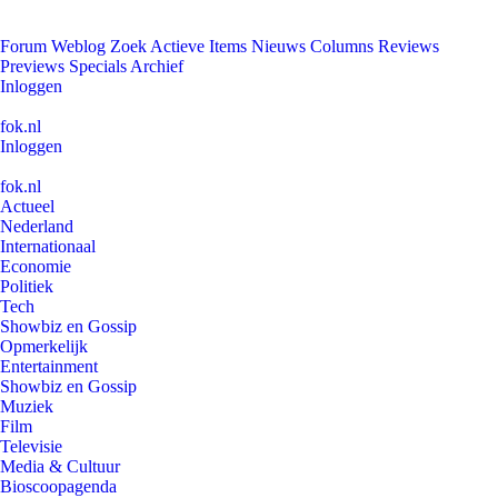
Forum
Weblog
Zoek
Actieve Items
Nieuws
Columns
Reviews
Previews
Specials
Archief
Inloggen
fok.nl
Inloggen
fok.nl
Actueel
Nederland
Internationaal
Economie
Politiek
Tech
Showbiz en Gossip
Opmerkelijk
Entertainment
Showbiz en Gossip
Muziek
Film
Televisie
Media & Cultuur
Bioscoopagenda