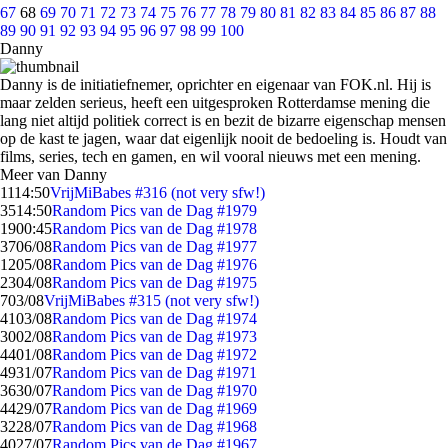
67
68
69
70
71
72
73
74
75
76
77
78
79
80
81
82
83
84
85
86
87
88
89
90
91
92
93
94
95
96
97
98
99
100
Danny
Danny is de initiatiefnemer, oprichter en eigenaar van FOK.nl. Hij is
maar zelden serieus, heeft een uitgesproken Rotterdamse mening die
lang niet altijd politiek correct is en bezit de bizarre eigenschap mensen
op de kast te jagen, waar dat eigenlijk nooit de bedoeling is. Houdt van
films, series, tech en gamen, en wil vooral nieuws met een mening.
Meer van Danny
11
14:50
VrijMiBabes #316 (not very sfw!)
35
14:50
Random Pics van de Dag #1979
19
00:45
Random Pics van de Dag #1978
37
06/08
Random Pics van de Dag #1977
12
05/08
Random Pics van de Dag #1976
23
04/08
Random Pics van de Dag #1975
7
03/08
VrijMiBabes #315 (not very sfw!)
41
03/08
Random Pics van de Dag #1974
30
02/08
Random Pics van de Dag #1973
44
01/08
Random Pics van de Dag #1972
49
31/07
Random Pics van de Dag #1971
36
30/07
Random Pics van de Dag #1970
44
29/07
Random Pics van de Dag #1969
32
28/07
Random Pics van de Dag #1968
40
27/07
Random Pics van de Dag #1967