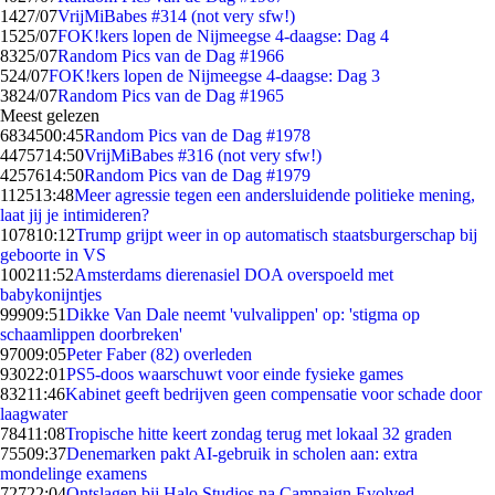
14
27/07
VrijMiBabes #314 (not very sfw!)
15
25/07
FOK!kers lopen de Nijmeegse 4-daagse: Dag 4
83
25/07
Random Pics van de Dag #1966
5
24/07
FOK!kers lopen de Nijmeegse 4-daagse: Dag 3
38
24/07
Random Pics van de Dag #1965
Meest gelezen
68345
00:45
Random Pics van de Dag #1978
44757
14:50
VrijMiBabes #316 (not very sfw!)
42576
14:50
Random Pics van de Dag #1979
1125
13:48
Meer agressie tegen een andersluidende politieke mening,
laat jij je intimideren?
1078
10:12
Trump grijpt weer in op automatisch staatsburgerschap bij
geboorte in VS
1002
11:52
Amsterdams dierenasiel DOA overspoeld met
babykonijntjes
999
09:51
Dikke Van Dale neemt 'vulvalippen' op: 'stigma op
schaamlippen doorbreken'
970
09:05
Peter Faber (82) overleden
930
22:01
PS5-doos waarschuwt voor einde fysieke games
832
11:46
Kabinet geeft bedrijven geen compensatie voor schade door
laagwater
784
11:08
Tropische hitte keert zondag terug met lokaal 32 graden
755
09:37
Denemarken pakt AI-gebruik in scholen aan: extra
mondelinge examens
727
22:04
Ontslagen bij Halo Studios na Campaign Evolved