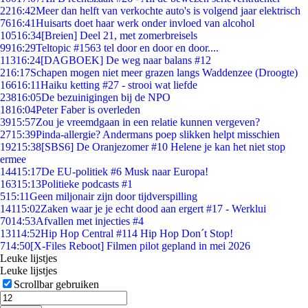
22
16:42
Meer dan helft van verkochte auto's is volgend jaar elektrisch
76
16:41
Huisarts doet haar werk onder invloed van alcohol
105
16:34
[Breien] Deel 21, met zomerbreisels
99
16:29
Teltopic #1563 tel door en door en door....
113
16:24
[DAGBOEK] De weg naar balans #12
2
16:17
Schapen mogen niet meer grazen langs Waddenzee (Droogte)
166
16:11
Haiku ketting #27 - strooi wat liefde
238
16:05
De bezuinigingen bij de NPO
18
16:04
Peter Faber is overleden
39
15:57
Zou je vreemdgaan in een relatie kunnen vergeven?
27
15:39
Pinda-allergie? Andermans poep slikken helpt misschien
192
15:38
[SBS6] De Oranjezomer #10 Helene je kan het niet stop
ermee
144
15:17
De EU-politiek #6 Musk naar Europa!
163
15:13
Politieke podcasts #1
5
15:11
Geen miljonair zijn door tijdverspilling
141
15:02
Zaken waar je je echt dood aan ergert #17 - Werklui
70
14:53
Afvallen met injecties #4
131
14:52
Hip Hop Central #114 Hip Hop Don´t Stop!
7
14:50
[X-Files Reboot] Filmen pilot gepland in mei 2026
Leuke lijstjes
Leuke lijstjes
Scrollbar gebruiken