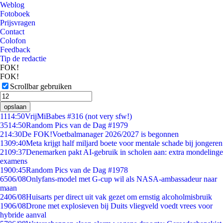
Weblog
Fotoboek
Prijsvragen
Contact
Colofon
Feedback
Tip de redactie
FOK!
FOK!
Scrollbar gebruiken
opslaan
11
14:50
VrijMiBabes #316 (not very sfw!)
35
14:50
Random Pics van de Dag #1979
2
14:30
De FOK!Voetbalmanager 2026/2027 is begonnen
13
09:40
Meta krijgt half miljard boete voor mentale schade bij jongeren
21
09:37
Denemarken pakt AI-gebruik in scholen aan: extra mondelinge
examens
19
00:45
Random Pics van de Dag #1978
65
06/08
Onlyfans-model met G-cup wil als NASA-ambassadeur naar
maan
24
06/08
Huisarts per direct uit vak gezet om ernstig alcoholmisbruik
19
06/08
Drone met explosieven bij Duits vliegveld voedt vrees voor
hybride aanval