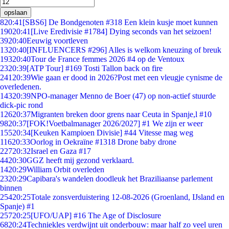
opslaan
8
20:41
[SBS6] De Bondgenoten #318 Een klein kusje moet kunnen
190
20:41
[Live Eredivisie #1784] Dying seconds van het seizoen!
39
20:40
Eeuwig voortleven
13
20:40
[INFLUENCERS #296] Alles is welkom kneuzing of breuk
193
20:40
Tour de France femmes 2026 #4 op de Ventoux
23
20:39
[ATP Tour] #169 Tosti Tallon back on fire
241
20:39
Wie gaan er dood in 2026?Post met een vleugje cynisme de
overledenen.
143
20:39
NPO-manager Menno de Boer (47) op non-actief stuurde
dick-pic rond
126
20:37
Migranten breken door grens naar Ceuta in Spanje,l #10
98
20:37
[FOK!Voetbalmanager 2026/2027] #1 We zijn er weer
155
20:34
[Keuken Kampioen Divisie] #44 Vitesse mag weg
116
20:33
Oorlog in Oekraïne #1318 Drone baby drone
227
20:32
Israel en Gaza #17
44
20:30
GGZ heeft mij gezond verklaard.
14
20:29
William Orbit overleden
23
20:29
Capibara's wandelen doodleuk het Braziliaanse parlement
binnen
254
20:25
Totale zonsverduistering 12-08-2026 (Groenland, IJsland en
Spanje) #1
257
20:25
[UFO/UAP] #16 The Age of Disclosure
68
20:24
Techniekles verdwijnt uit onderbouw: maar half zo veel uren