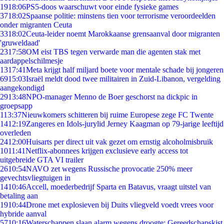
19
18:06
PS5-doos waarschuwt voor einde fysieke games
37
18:02
Spaanse politie: minstens tien voor terrorisme veroordeelden
onder migranten Ceuta
33
18:02
Ceuta-leider noemt Marokkaanse grensaanval door migranten
'gruweldaad'
23
17:58
OM eist TBS tegen verwarde man die agenten stak met
aardappelschilmesje
13
17:41
Meta krijgt half miljard boete voor mentale schade bij jongeren
69
15:03
Israël meldt dood twee militairen in Zuid-Libanon, vergelding
aangekondigd
29
13:48
NPO-manager Menno de Boer geschorst na dickpic in
groepsapp
1
13:37
Nieuwkomers schitteren bij ruime Europese zege FC Twente
14
12:19
Zangeres en Idols-jurylid Jerney Kaagman op 79-jarige leeftijd
overleden
24
12:00
Huisarts per direct uit vak gezet om ernstig alcoholmisbruik
10
11:41
Netflix-abonnees krijgen exclusieve early access tot
uitgebreide GTA VI trailer
26
10:54
NAVO zet wegens Russische provocatie 250% meer
gevechtsvliegtuigen in
14
10:46
Accell, moederbedrijf Sparta en Batavus, vraagt uitstel van
betaling aan
19
10:44
Drone met explosieven bij Duits vliegveld voedt vrees voor
hybride aanval
57
10:16
Waterschappen slaan alarm wegens droogte: Gereedschapskist