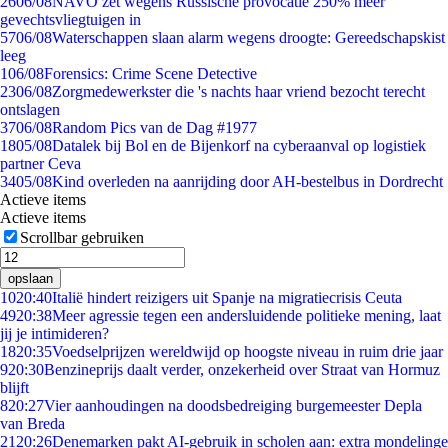
26
06/08
NAVO zet wegens Russische provocatie 250% meer
gevechtsvliegtuigen in
57
06/08
Waterschappen slaan alarm wegens droogte: Gereedschapskist
leeg
1
06/08
Forensics: Crime Scene Detective
23
06/08
Zorgmedewerkster die 's nachts haar vriend bezocht terecht
ontslagen
37
06/08
Random Pics van de Dag #1977
18
05/08
Datalek bij Bol en de Bijenkorf na cyberaanval op logistiek
partner Ceva
34
05/08
Kind overleden na aanrijding door AH-bestelbus in Dordrecht
Actieve items
Actieve items
Scrollbar gebruiken
opslaan
10
20:40
Italië hindert reizigers uit Spanje na migratiecrisis Ceuta
49
20:38
Meer agressie tegen een andersluidende politieke mening, laat
jij je intimideren?
18
20:35
Voedselprijzen wereldwijd op hoogste niveau in ruim drie jaar
9
20:30
Benzineprijs daalt verder, onzekerheid over Straat van Hormuz
blijft
8
20:27
Vier aanhoudingen na doodsbedreiging burgemeester Depla
van Breda
21
20:26
Denemarken pakt AI-gebruik in scholen aan: extra mondelinge