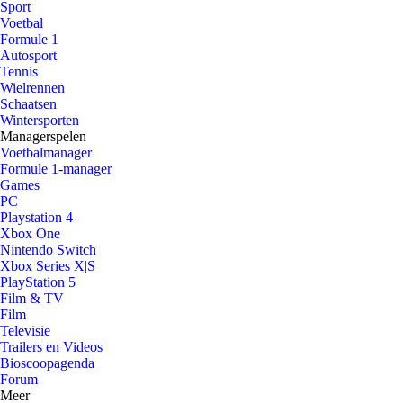
Sport
Voetbal
Formule 1
Autosport
Tennis
Wielrennen
Schaatsen
Wintersporten
Managerspelen
Voetbalmanager
Formule 1-manager
Games
PC
Playstation 4
Xbox One
Nintendo Switch
Xbox Series X|S
PlayStation 5
Film & TV
Film
Televisie
Trailers en Videos
Bioscoopagenda
Forum
Meer