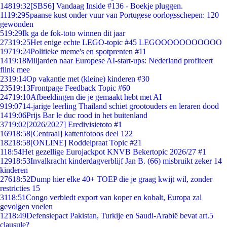
148
19:32
[SBS6] Vandaag Inside #136 - Boekje pluggen.
11
19:29
Spaanse kust onder vuur van Portugese oorlogsschepen: 120
gewonden
5
19:29
Ik ga de fok-toto winnen dit jaar
273
19:25
Het enige echte LEGO-topic #45 LEGOOOOOOOOOOO
197
19:24
Politieke meme's en spotprenten #11
14
19:18
Miljarden naar Europese AI-start-ups: Nederland profiteert
flink mee
23
19:14
Op vakantie met (kleine) kinderen #30
235
19:13
Frontpage Feedback Topic #60
247
19:10
Afbeeldingen die je gemaakt hebt met AI
9
19:07
14-jarige leerling Thailand schiet grootouders en leraren dood
14
19:06
Prijs Bar le duc rood in het buitenland
37
19:02
[2026/2027] Eredivisietoto #1
169
18:58
[Centraal] kattenfotoos deel 122
182
18:58
[ONLINE] Roddelpraat Topic #21
1
18:54
Het gezellige Eurojackpot KNVB Bekertopic 2026/27 #1
129
18:53
Invalkracht kinderdagverblijf Jan B. (66) misbruikt zeker 14
kinderen
276
18:52
Dump hier elke 40+ TOEP die je graag kwijt wil, zonder
restricties 15
31
18:51
Congo verbiedt export van koper en kobalt, Europa zal
gevolgen voelen
12
18:49
Defensiepact Pakistan, Turkije en Saudi-Arabië bevat art.5
clausule?