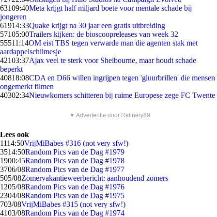
631
09:40
Meta krijgt half miljard boete voor mentale schade bij
jongeren
619
14:33
Quake krijgt na 30 jaar een gratis uitbreiding
571
05:00
Trailers kijken: de bioscoopreleases van week 32
555
11:14
OM eist TBS tegen verwarde man die agenten stak met
aardappelschilmesje
421
03:37
Ajax veel te sterk voor Shelbourne, maar houdt schade
beperkt
408
18:08
CDA en D66 willen ingrijpen tegen 'gluurbrillen' die mensen
ongemerkt filmen
403
02:34
Nieuwkomers schitteren bij ruime Europese zege FC Twente
▼ Advertentie door Refinery89
Lees ook
11
14:50
VrijMiBabes #316 (not very sfw!)
35
14:50
Random Pics van de Dag #1979
19
00:45
Random Pics van de Dag #1978
37
06/08
Random Pics van de Dag #1977
5
05/08
Zomervakantieweerbericht: aanhoudend zomers
12
05/08
Random Pics van de Dag #1976
23
04/08
Random Pics van de Dag #1975
7
03/08
VrijMiBabes #315 (not very sfw!)
41
03/08
Random Pics van de Dag #1974