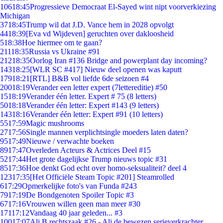
106
18:45
Progressieve Democraat El-Sayed wint nipt voorverkiezing
Michigan
37
18:45
Trump wil dat J.D. Vance hem in 2028 opvolgt
44
18:39
[Eva vd Wijdeven] geruchten over dakloosheid
5
18:38
Hoe hiermee om te gaan?
211
18:35
Russia vs Ukraine #91
212
18:35
Oorlog Iran #136 Bridge and powerplant day incoming?
143
18:25
[WLR SC #417] Nieuw deel openen was kaputt
179
18:21
[RTL] B&B vol liefde 6de seizoen #4
200
18:19
Verander een letter expert (7lettereditie) #50
15
18:19
Verander één letter. Expert # 75 (8 letters)
50
18:18
Verander één letter: Expert #143 (9 letters)
143
18:16
Verander één letter: Expert #91 (10 letters)
55
17:59
Magic mushrooms
27
17:56
Single mannen verplichtsingle moeders laten daten?
95
17:49
Nieuwe / verwachte boeken
89
17:47
Overleden Acteurs & Actrices Deel #15
52
17:44
Het grote dagelijkse Trump nieuws topic #31
85
17:36
Hoe denkt God echt over homo-seksualiteit? deel 4
123
17:35
[Het Officiële Steam Topic #201] Steamrolled
6
17:29
Opmerkelijke foto's van Funda #243
79
17:19
De Bondgenoten Spoiler Topic #3
67
17:16
Vrouwen willen geen man meer #30
171
17:12
Vandaag 40 jaar geleden... #3
100
17:07
Ali B rechtszaak #26 - Ali de bewezen serieverkrachter