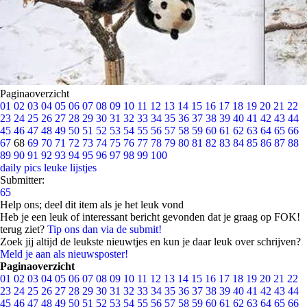
Paginaoverzicht
01
02
03
04
05
06
07
08
09
10
11
12
13
14
15
16
17
18
19
20
21
22
23
24
25
26
27
28
29
30
31
32
33
34
35
36
37
38
39
40
41
42
43
44
45
46
47
48
49
50
51
52
53
54
55
56
57
58
59
60
61
62
63
64
65
66
67
68
69
70
71
72
73
74
75
76
77
78
79
80
81
82
83
84
85
86
87
88
89
90
91
92
93
94
95
96
97
98
99
100
daily pics
leuke lijstjes
Submitter:
65
Help ons; deel dit item als je het leuk vond
Heb je een leuk of interessant bericht gevonden dat je graag op FOK!
terug ziet?
Tip ons dan via de submit!
Zoek jij altijd de leukste nieuwtjes en kun je daar leuk over schrijven?
Meld je aan als nieuwsposter!
Paginaoverzicht
01
02
03
04
05
06
07
08
09
10
11
12
13
14
15
16
17
18
19
20
21
22
23
24
25
26
27
28
29
30
31
32
33
34
35
36
37
38
39
40
41
42
43
44
45
46
47
48
49
50
51
52
53
54
55
56
57
58
59
60
61
62
63
64
65
66