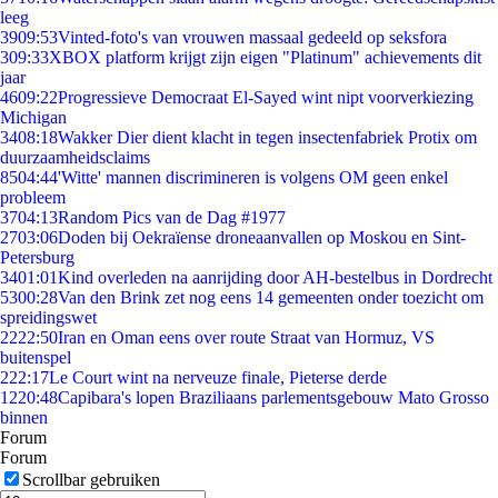
leeg
39
09:53
Vinted-foto's van vrouwen massaal gedeeld op seksfora
3
09:33
XBOX platform krijgt zijn eigen "Platinum" achievements dit
jaar
46
09:22
Progressieve Democraat El-Sayed wint nipt voorverkiezing
Michigan
34
08:18
Wakker Dier dient klacht in tegen insectenfabriek Protix om
duurzaamheidsclaims
85
04:44
'Witte' mannen discrimineren is volgens OM geen enkel
probleem
37
04:13
Random Pics van de Dag #1977
27
03:06
Doden bij Oekraïense droneaanvallen op Moskou en Sint-
Petersburg
34
01:01
Kind overleden na aanrijding door AH-bestelbus in Dordrecht
53
00:28
Van den Brink zet nog eens 14 gemeenten onder toezicht om
spreidingswet
22
22:50
Iran en Oman eens over route Straat van Hormuz, VS
buitenspel
2
22:17
Le Court wint na nerveuze finale, Pieterse derde
12
20:48
Capibara's lopen Braziliaans parlementsgebouw Mato Grosso
binnen
Forum
Forum
Scrollbar gebruiken