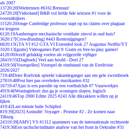
als 2007
137
20:20
[Wielrennen #616] Brennan!
247
20:20
[Videoland] B&B vol liefde 6de seizoen #1 voor de
vooruitkijkers
115
20:20
Jonge Cambridge professor stapt op na claims over plagiaat
en leugens
61
20:19
Aanbrengen mechanische ventilatie zinvol in oud huis?
36
20:17
[Crowdfunding] #443 Rentestijgingen?
68
20:15
GTA VI #12 GTA VI Extended look 27 Augustus Netflix/YT
10
20:13
[gratis] Videogames Part 9: Gratis en free-to-play games!
41
20:00
Jezelf gelukkig voelen als vrijgezelle vijftiger
284
19:55
[Dagboek] Veel aan hoofd - Deel 27
43
19:50
[Voorspellen] Voorspel de eindstand van de Eredivisie
2026/2027
7
19:48
Dries Roelvink spreekt vakantieganger aan om gele zwembroek
278
19:48
Post hier pas overleden muzikanten #32
167
19:47
Ajax is een parodie op een voetbalclub #7 Vuurwerkjes
49
19:46
Woningtekort: dus ga je woningen slopen, logisch
241
19:46
Top 2000 Editie 2025 #243 Alle dikzakken willen op je
lijken
4
19:42
Last minute balie Schiphol
8
19:39
[2023] Australië: Voyager - Promise #2 - Ze komen naar
Tilburg
243
19:39
[AMV] VS #1312 spammers van de internationale rechtsorde
74
19:36
Een tactische/militaire analyse van het front in Oekraïne #31