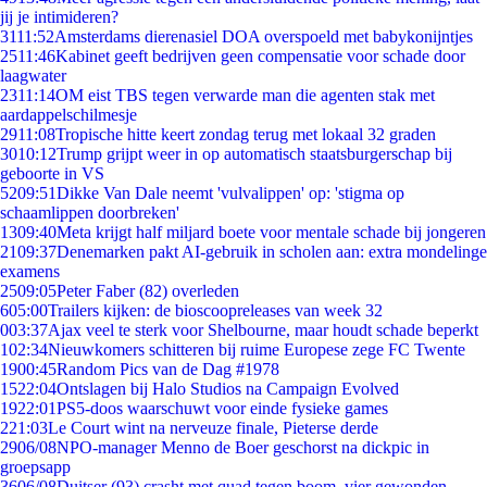
jij je intimideren?
31
11:52
Amsterdams dierenasiel DOA overspoeld met babykonijntjes
25
11:46
Kabinet geeft bedrijven geen compensatie voor schade door
laagwater
23
11:14
OM eist TBS tegen verwarde man die agenten stak met
aardappelschilmesje
29
11:08
Tropische hitte keert zondag terug met lokaal 32 graden
30
10:12
Trump grijpt weer in op automatisch staatsburgerschap bij
geboorte in VS
52
09:51
Dikke Van Dale neemt 'vulvalippen' op: 'stigma op
schaamlippen doorbreken'
13
09:40
Meta krijgt half miljard boete voor mentale schade bij jongeren
21
09:37
Denemarken pakt AI-gebruik in scholen aan: extra mondelinge
examens
25
09:05
Peter Faber (82) overleden
6
05:00
Trailers kijken: de bioscoopreleases van week 32
0
03:37
Ajax veel te sterk voor Shelbourne, maar houdt schade beperkt
1
02:34
Nieuwkomers schitteren bij ruime Europese zege FC Twente
19
00:45
Random Pics van de Dag #1978
15
22:04
Ontslagen bij Halo Studios na Campaign Evolved
19
22:01
PS5-doos waarschuwt voor einde fysieke games
2
21:03
Le Court wint na nerveuze finale, Pieterse derde
29
06/08
NPO-manager Menno de Boer geschorst na dickpic in
groepsapp
36
06/08
Duitser (93) crasht met quad tegen boom, vier gewonden