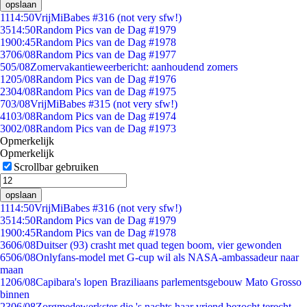
opslaan
11
14:50
VrijMiBabes #316 (not very sfw!)
35
14:50
Random Pics van de Dag #1979
19
00:45
Random Pics van de Dag #1978
37
06/08
Random Pics van de Dag #1977
5
05/08
Zomervakantieweerbericht: aanhoudend zomers
12
05/08
Random Pics van de Dag #1976
23
04/08
Random Pics van de Dag #1975
7
03/08
VrijMiBabes #315 (not very sfw!)
41
03/08
Random Pics van de Dag #1974
30
02/08
Random Pics van de Dag #1973
Opmerkelijk
Opmerkelijk
Scrollbar gebruiken
opslaan
11
14:50
VrijMiBabes #316 (not very sfw!)
35
14:50
Random Pics van de Dag #1979
19
00:45
Random Pics van de Dag #1978
36
06/08
Duitser (93) crasht met quad tegen boom, vier gewonden
65
06/08
Onlyfans-model met G-cup wil als NASA-ambassadeur naar
maan
12
06/08
Capibara's lopen Braziliaans parlementsgebouw Mato Grosso
binnen
23
06/08
Zorgmedewerkster die 's nachts haar vriend bezocht terecht