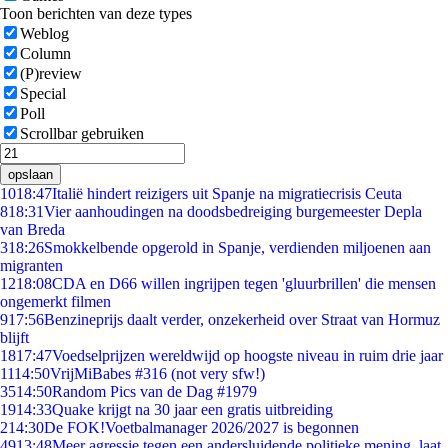
Toon berichten van deze types
Weblog
Column
(P)review
Special
Poll
Scrollbar gebruiken
opslaan
10
18:47
Italië hindert reizigers uit Spanje na migratiecrisis Ceuta
8
18:31
Vier aanhoudingen na doodsbedreiging burgemeester Depla
van Breda
3
18:26
Smokkelbende opgerold in Spanje, verdienden miljoenen aan
migranten
12
18:08
CDA en D66 willen ingrijpen tegen 'gluurbrillen' die mensen
ongemerkt filmen
9
17:56
Benzineprijs daalt verder, onzekerheid over Straat van Hormuz
blijft
18
17:47
Voedselprijzen wereldwijd op hoogste niveau in ruim drie jaar
11
14:50
VrijMiBabes #316 (not very sfw!)
35
14:50
Random Pics van de Dag #1979
19
14:33
Quake krijgt na 30 jaar een gratis uitbreiding
2
14:30
De FOK!Voetbalmanager 2026/2027 is begonnen
49
13:48
Meer agressie tegen een andersluidende politieke mening, laat