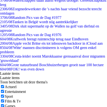
57
06/08
Waterschappen slaan alarm wegens droogte: Gereedschapskist
leeg
23
06/08
Zorgmedewerkster die 's nachts haar vriend bezocht terecht
ontslagen
37
06/08
Random Pics van de Dag #1977
21
05/08
Tanken in België wordt nóg aantrekkelijker
34
05/08
Dirk sluit supermarkt op de Wallen na golf van diefstal en
agressie
12
05/08
Random Pics van de Dag #1976
6
04/08
Kraftwerk brengt ruimteschip terug naar Eindhoven
20
04/08
Apple vecht Britse eis tot inbouwen backdoor in iCloud aan
85
04/08
'Witte' mannen discrimineren is volgens OM geen enkel
probleem
33
04/08
Ceuta-leider noemt Marokkaanse grensaanval door migranten
'gruweldaad'
6
04/08
Grote natuurbrand Boschhuizerbergen groeit naar 100 hectare
6
04/08
FOK! was even down
Laatste items
Laatste items
Toon berichten uit deze thema's
Actueel
Entertainment
Sport
Film & Tv
Games