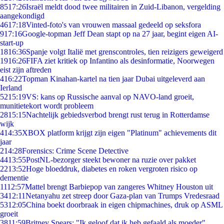
85
17:26
Israël meldt dood twee militairen in Zuid-Libanon, vergelding
aangekondigd
46
17:18
Vinted-foto's van vrouwen massaal gedeeld op seksfora
9
17:16
Google-topman Jeff Dean stapt op na 27 jaar, begint eigen AI-
start-up
18
16:36
Spanje volgt Italië met grenscontroles, tien reizigers geweigerd
19
16:26
FIFA ziet kritiek op Infantino als desinformatie, Noorwegen
eist zijn aftreden
4
16:22
Topman Kinahan-kartel na tien jaar Dubai uitgeleverd aan
Ierland
52
15:19
VS: kans op Russische aanval op NAVO-land groeit,
munitietekort wordt probleem
28
15:15
Nachtelijk gebiedsverbod brengt rust terug in Rotterdamse
wijk
4
14:35
XBOX platform krijgt zijn eigen "Platinum" achievements dit
jaar
2
14:28
Forensics: Crime Scene Detective
44
13:55
PostNL-bezorger steekt bewoner na ruzie over pakket
22
13:52
Hoge bloeddruk, diabetes en roken vergroten risico op
dementie
11
12:57
Mattel brengt Barbiepop van zangeres Whitney Houston uit
34
12:11
Netanyahu zet streep door Gaza-plan van Trumps Vredesraad
53
12:05
China boekt doorbraak in eigen chipmachines, druk op ASML
groeit
38
11:59
Britney Spears: "Ik geloof dat ik heb gefaald als moeder"