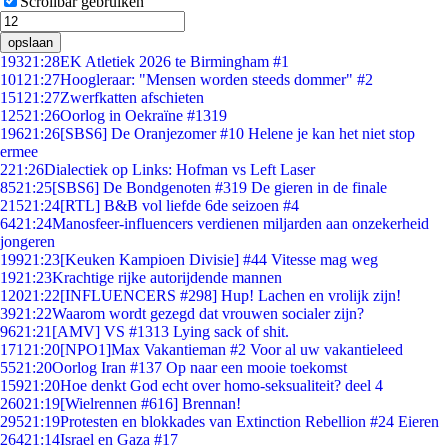
Scrollbar gebruiken
opslaan
193
21:28
EK Atletiek 2026 te Birmingham #1
101
21:27
Hoogleraar: "Mensen worden steeds dommer" #2
151
21:27
Zwerfkatten afschieten
125
21:26
Oorlog in Oekraïne #1319
196
21:26
[SBS6] De Oranjezomer #10 Helene je kan het niet stop
ermee
2
21:26
Dialectiek op Links: Hofman vs Left Laser
85
21:25
[SBS6] De Bondgenoten #319 De gieren in de finale
215
21:24
[RTL] B&B vol liefde 6de seizoen #4
64
21:24
Manosfeer-influencers verdienen miljarden aan onzekerheid
jongeren
199
21:23
[Keuken Kampioen Divisie] #44 Vitesse mag weg
19
21:23
Krachtige rijke autorijdende mannen
120
21:22
[INFLUENCERS #298] Hup! Lachen en vrolijk zijn!
39
21:22
Waarom wordt gezegd dat vrouwen socialer zijn?
96
21:21
[AMV] VS #1313 Lying sack of shit.
171
21:20
[NPO1]Max Vakantieman #2 Voor al uw vakantieleed
55
21:20
Oorlog Iran #137 Op naar een mooie toekomst
159
21:20
Hoe denkt God echt over homo-seksualiteit? deel 4
260
21:19
[Wielrennen #616] Brennan!
295
21:19
Protesten en blokkades van Extinction Rebellion #24 Eieren
264
21:14
Israel en Gaza #17