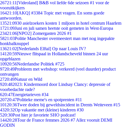
267
21:11
[Videoland] B&B vol liefde 6de seizoen #1 voor de
vooruitkijkers
164
21:10
[AKQ] #3384 Topic met vragen. En soms goede
antwoorden.
135
21:09
30 asielzoekers kosten 1 miljoen in hotel centrum Haarlem
17
21:09
Juni en juli samen heetste ooit gemeten in West-Europa
234
21:06
[NPO2] Zomergasten 2026 #1
58
21:03
Politie Manchester overmeestert man met nog ingepakte
honkbalknuppel
136
21:02
[Nederlands Elftal] Op naar Louis IV?
141
20:59
Nieuwe flitspaal in Hollandscheveld binnen 24 uur
opgeblazen
109
20:56
Nederlandse Politiek #725
97
20:49
Probleem met webshop: verkeerd (veel duurder) product
ontvangen
27
20:49
Natuur en Wild
9
20:48
2023: Kindermoord door Lindsay Clancy: depressie of
voorbedachte rade?
6
20:47
Energietarieven #34
207
20:47
Politieke meme's en spotprenten #11
101
20:36
Twee doden bij geweldsincident in Drents Weiteveen #15
43
20:32
Op vakantie met (kleine) kinderen #30
5
20:30
Post hier je favoriete SHO podcast!
144
20:28
Tour de France femmes 2026 #7 Allez vooruit DEMI
GODIN