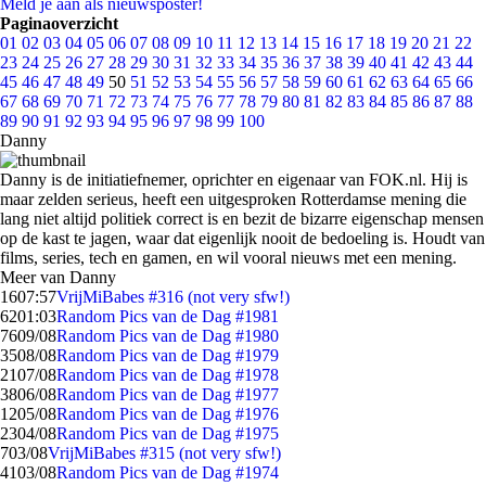
Meld je aan als nieuwsposter!
Paginaoverzicht
01
02
03
04
05
06
07
08
09
10
11
12
13
14
15
16
17
18
19
20
21
22
23
24
25
26
27
28
29
30
31
32
33
34
35
36
37
38
39
40
41
42
43
44
45
46
47
48
49
50
51
52
53
54
55
56
57
58
59
60
61
62
63
64
65
66
67
68
69
70
71
72
73
74
75
76
77
78
79
80
81
82
83
84
85
86
87
88
89
90
91
92
93
94
95
96
97
98
99
100
Danny
Danny is de initiatiefnemer, oprichter en eigenaar van FOK.nl. Hij is
maar zelden serieus, heeft een uitgesproken Rotterdamse mening die
lang niet altijd politiek correct is en bezit de bizarre eigenschap mensen
op de kast te jagen, waar dat eigenlijk nooit de bedoeling is. Houdt van
films, series, tech en gamen, en wil vooral nieuws met een mening.
Meer van Danny
16
07:57
VrijMiBabes #316 (not very sfw!)
62
01:03
Random Pics van de Dag #1981
76
09/08
Random Pics van de Dag #1980
35
08/08
Random Pics van de Dag #1979
21
07/08
Random Pics van de Dag #1978
38
06/08
Random Pics van de Dag #1977
12
05/08
Random Pics van de Dag #1976
23
04/08
Random Pics van de Dag #1975
7
03/08
VrijMiBabes #315 (not very sfw!)
41
03/08
Random Pics van de Dag #1974