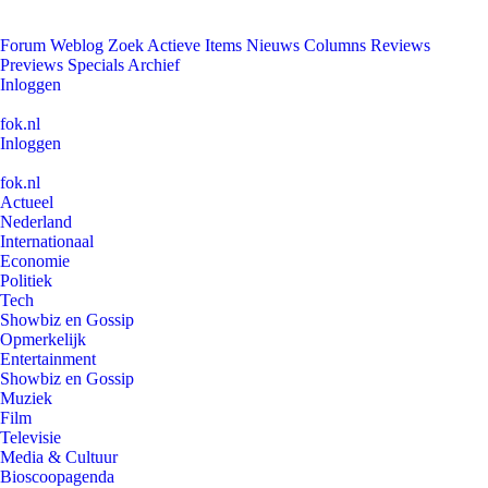
Forum
Weblog
Zoek
Actieve Items
Nieuws
Columns
Reviews
Previews
Specials
Archief
Inloggen
fok.nl
Inloggen
fok.nl
Actueel
Nederland
Internationaal
Economie
Politiek
Tech
Showbiz en Gossip
Opmerkelijk
Entertainment
Showbiz en Gossip
Muziek
Film
Televisie
Media & Cultuur
Bioscoopagenda