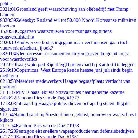
petitie
33
21:01
Groenland geeft waarschuwing aan oliebedrijf met Trump-
banden
93
20:39
Zelensky: Rusland wil tot 50.000 Noord-Koreaanse militairen
inzetten
15
20:38
Oogartsen waarschuwen voor #sungazing tijdens
zonsverduistering
59
20:19
Vuurwerkverbod is ingegaan maar veel mensen gaan toch
vuurwerk afsteken, jij ook?
28
20:04
Kleurrecessie: consumenten kiezen grijs en beige uit angst
voor waardeverlies
29
19:29
Laag waterpeil Rijn dreigt binnenvaart bij Kaub stil te leggen
25
19:10
Copernicus: West-Europa kende heetste juni-juli sinds begin
metingen
62
18:53
Meerdere medewerkers Haagse begraafplaats verdacht van
grafroof
31
18:32
MIVD-baas lekt via Strava routes naar geheime kazerne
44
18:22
Random Pics van de Dag #1777
17
18:03
Inbraak bij Haagse politie: dieven betrapt bij stelen illegale
sigaretten
9
17:54
Natuurbrand bij Soesterduinen geblust, brandweer waarschuwt
kijkers
21
17:54
Random Pics van de Dag #1978
26
17:28
Pentagon eist snellere wapenproductie van defensiebedrijven
62
17:26
Random Pics van de Dag #1981