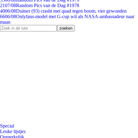
21
07/08
Random Pics van de Dag #1978
40
06/08
Duitser (93) crasht met quad tegen boom, vier gewonden
66
06/08
Onlyfans-model met G-cup wil als NASA-ambassadeur naar
maan
Special
Leuke lijstjes
Opmerkelijk