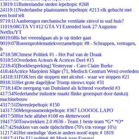
138
19:11
Buitenlandse steden lepeltopic #268
241
19:11
Nederlandse plaatsnamen lepeltopic #213 elk gehucht met
een bord telt
97
19:11
Aanbrengen mechanische ventilatie zinvol in oud huis?
110
19:08
GTA VI #12 GTA VI Extended look 27 Augustus
Netflix/YT
60
19:08
Is het vreemdgaan als je op tinder gaat
90
19:07
Boerenproblematiekverzameltopic #8 - Schrappen, vertragen,
b
47
18:58
Chinese Politiek #1 - Het Pad van de Draak
93
18:51
Overleden Acteurs & Actrices Deel #15
22
18:45
[Boekbespreking] Yesteryear - Caro Claire Burke
4
18:44
Actrice Marjolein Sligte (71, Medisch Centrum West) overleden
143
18:31
FOK!ers die stoppen met alcohol - waar we stoppen #21
89
18:31
Het grote dagelijkse Trump nieuws topic #31
77
18:14
De neergang van Duitsland als lichtend voorbeeld #3
4
17:54
Nederlandse industrie maakt flinke groeispurt door dankzij
machinebouw
43
17:51
Dierenlepeltopic #150
143
17:50
Meisjesnamenlepeltopic #367 LOOOOL LAPO
49
17:50
Het hele alfabet #108 en 4letterwoord
194
17:50
Touwtrekken 2.0 #636 - Team 1 beste team *G* *O*
4
17:42
Stukken van oude tijdschriften (70's t/m vroege 10's)
112
17:41
Het oneindige 'doet-ie anders nooit'-topic # 1819
148
17:41
De EU-politiek #6 Musk naar Europa!