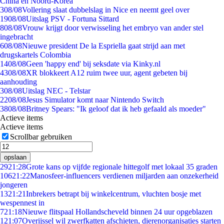
China en Noord-Korea
3
08/08
Vollering slaat dubbelslag in Nice en neemt geel over
19
08/08
Uitslag PSV - Fortuna Sittard
8
08/08
Vrouw krijgt door verwisseling het embryo van ander stel
ingebracht
6
08/08
Nieuwe president De la Espriella gaat strijd aan met
drugskartels Colombia
14
08/08
Geen 'happy end' bij seksdate via Kinky.nl
43
08/08
XR blokkeert A12 ruim twee uur, agent gebeten bij
aanhouding
3
08/08
Uitslag NEC - Telstar
22
08/08
Jesus Simulator komt naar Nintendo Switch
38
08/08
Britney Spears: "Ik geloof dat ik heb gefaald als moeder"
Actieve items
Actieve items
Scrollbar gebruiken
opslaan
29
21:28
Grote kans op vijfde regionale hittegolf met lokaal 35 graden
106
21:22
Manosfeer-influencers verdienen miljarden aan onzekerheid
jongeren
13
21:21
Inbrekers betrapt bij winkelcentrum, vluchten bosje met
wespennest in
7
21:18
Nieuwe flitspaal Hollandscheveld binnen 24 uur opgeblazen
1
21:07
Overijssel wil zwerfkatten afschieten, dierenorganisaties starten