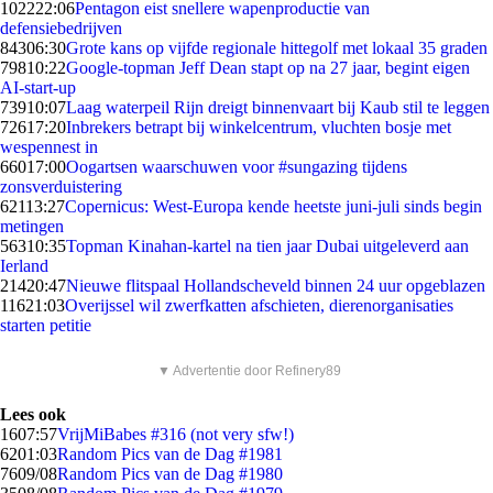
1022
22:06
Pentagon eist snellere wapenproductie van
defensiebedrijven
843
06:30
Grote kans op vijfde regionale hittegolf met lokaal 35 graden
798
10:22
Google-topman Jeff Dean stapt op na 27 jaar, begint eigen
AI-start-up
739
10:07
Laag waterpeil Rijn dreigt binnenvaart bij Kaub stil te leggen
726
17:20
Inbrekers betrapt bij winkelcentrum, vluchten bosje met
wespennest in
660
17:00
Oogartsen waarschuwen voor #sungazing tijdens
zonsverduistering
621
13:27
Copernicus: West-Europa kende heetste juni-juli sinds begin
metingen
563
10:35
Topman Kinahan-kartel na tien jaar Dubai uitgeleverd aan
Ierland
214
20:47
Nieuwe flitspaal Hollandscheveld binnen 24 uur opgeblazen
116
21:03
Overijssel wil zwerfkatten afschieten, dierenorganisaties
starten petitie
▼ Advertentie door Refinery89
Lees ook
16
07:57
VrijMiBabes #316 (not very sfw!)
62
01:03
Random Pics van de Dag #1981
76
09/08
Random Pics van de Dag #1980