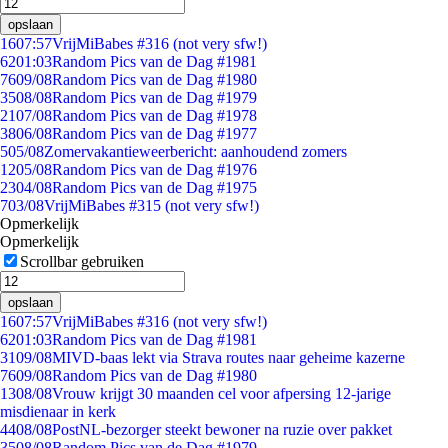
opslaan
16
07:57
VrijMiBabes #316 (not very sfw!)
62
01:03
Random Pics van de Dag #1981
76
09/08
Random Pics van de Dag #1980
35
08/08
Random Pics van de Dag #1979
21
07/08
Random Pics van de Dag #1978
38
06/08
Random Pics van de Dag #1977
5
05/08
Zomervakantieweerbericht: aanhoudend zomers
12
05/08
Random Pics van de Dag #1976
23
04/08
Random Pics van de Dag #1975
7
03/08
VrijMiBabes #315 (not very sfw!)
Opmerkelijk
Opmerkelijk
Scrollbar gebruiken
opslaan
16
07:57
VrijMiBabes #316 (not very sfw!)
62
01:03
Random Pics van de Dag #1981
31
09/08
MIVD-baas lekt via Strava routes naar geheime kazerne
76
09/08
Random Pics van de Dag #1980
13
08/08
Vrouw krijgt 30 maanden cel voor afpersing 12-jarige
misdienaar in kerk
44
08/08
PostNL-bezorger steekt bewoner na ruzie over pakket
35
08/08
Random Pics van de Dag #1979