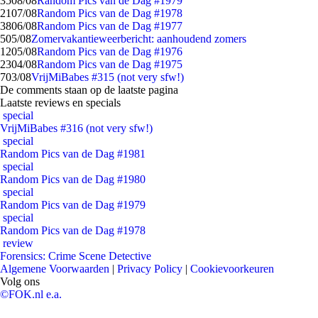
35
08/08
Random Pics van de Dag #1979
21
07/08
Random Pics van de Dag #1978
38
06/08
Random Pics van de Dag #1977
5
05/08
Zomervakantieweerbericht: aanhoudend zomers
12
05/08
Random Pics van de Dag #1976
23
04/08
Random Pics van de Dag #1975
7
03/08
VrijMiBabes #315 (not very sfw!)
De comments staan op de laatste pagina
Laatste reviews en specials
special
VrijMiBabes #316 (not very sfw!)
special
Random Pics van de Dag #1981
special
Random Pics van de Dag #1980
special
Random Pics van de Dag #1979
special
Random Pics van de Dag #1978
review
Forensics: Crime Scene Detective
Algemene Voorwaarden
|
Privacy Policy
|
Cookievoorkeuren
Volg ons
©FOK.nl e.a.