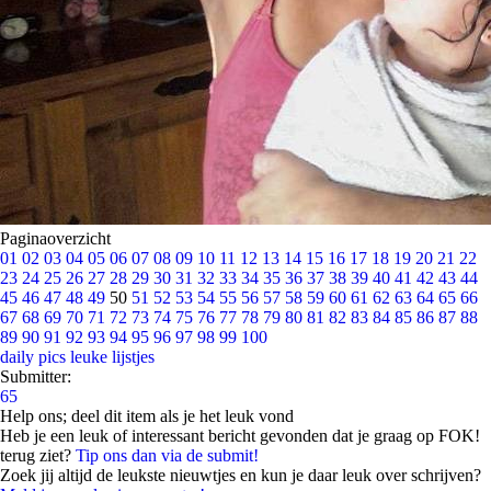
Paginaoverzicht
01
02
03
04
05
06
07
08
09
10
11
12
13
14
15
16
17
18
19
20
21
22
23
24
25
26
27
28
29
30
31
32
33
34
35
36
37
38
39
40
41
42
43
44
45
46
47
48
49
50
51
52
53
54
55
56
57
58
59
60
61
62
63
64
65
66
67
68
69
70
71
72
73
74
75
76
77
78
79
80
81
82
83
84
85
86
87
88
89
90
91
92
93
94
95
96
97
98
99
100
daily pics
leuke lijstjes
Submitter:
65
Help ons; deel dit item als je het leuk vond
Heb je een leuk of interessant bericht gevonden dat je graag op FOK!
terug ziet?
Tip ons dan via de submit!
Zoek jij altijd de leukste nieuwtjes en kun je daar leuk over schrijven?