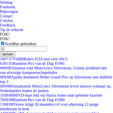
Weblog
Fotoboek
Prijsvragen
Contact
Colofon
Feedback
Tip de redactie
FOK!
FOK!
Scrollbar gebruiken
opslaan
16
07:57
VrijMiBabes #316 (not very sfw!)
62
01:03
Random Pics van de Dag #1981
0
09/08
Almansa wint Moto3-race Silverstone, Uriarte profiteert niet
van afwezige kampioenschapsleider
0
09/08
Aprilia domineert Britse Grand Prix op Silverstone met dubbele
top-3
0
09/08
Sensationele Moto2-race Silverstone levert nieuwe winnaar op,
Nederlanders buiten de punten
31
09/08
MIVD-baas lekt via Strava routes naar geheime kazerne
76
09/08
Random Pics van de Dag #1980
13
08/08
Vrouw krijgt 30 maanden cel voor afpersing 12-jarige
misdienaar in kerk