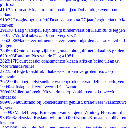
grafroof
4
10:35
Topman Kinahan-kartel na tien jaar Dubai uitgeleverd aan
Ierland
9
10:22
Google-topman Jeff Dean stapt op na 27 jaar, begint eigen AI-
start-up
29
10:07
Laag waterpeil Rijn dreigt binnenvaart bij Kaub stil te leggen
16
07:57
VrijMiBabes #316 (not very sfw!)
106
06:38
Manosfeer-influencers verdienen miljarden aan onzekerheid
jongeren
28
06:30
Grote kans op vijfde regionale hittegolf met lokaal 35 graden
62
01:03
Random Pics van de Dag #1981
28
23:17
Kleurrecessie: consumenten kiezen grijs en beige uit angst
voor waardeverlies
22
22:35
Hoge bloeddruk, diabetes en roken vergroten risico op
dementie
26
22:06
Pentagon eist snellere wapenproductie van defensiebedrijven
1
09/08
Uitslag sc Heerenveen - FC Twente
2
09/08
Vollering breekt Niewiadoma op slotklim en pakt tweede
eindzege
9
09/08
Natuurbrand bij Soesterduinen geblust, brandweer waarschuwt
kijkers
11
09/08
Mattel brengt Barbiepop van zangeres Whitney Houston uit
93
09/08
Zelensky: Rusland wil tot 50.000 Noord-Koreaanse militairen
inzetten
18
09/08
Spanje volgt Italië met grenscontroles, tien reizigers geweigerd