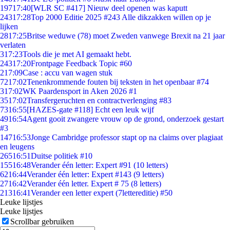
197
17:40
[WLR SC #417] Nieuw deel openen was kaputt
243
17:28
Top 2000 Editie 2025 #243 Alle dikzakken willen op je
lijken
28
17:25
Britse weduwe (78) moet Zweden vanwege Brexit na 21 jaar
verlaten
3
17:23
Tools die je met AI gemaakt hebt.
243
17:20
Frontpage Feedback Topic #60
2
17:09
Case : accu van wagen stuk
72
17:02
Tenenkrommende fouten bij teksten in het openbaar #74
3
17:02
WK Paardensport in Aken 2026 #1
35
17:02
Transfergeruchten en contractverlenging #83
73
16:55
[HAZES-gate #118] Echt een leuk wijf
49
16:54
Agent gooit zwangere vrouw op de grond, onderzoek gestart
#3
147
16:53
Jonge Cambridge professor stapt op na claims over plagiaat
en leugens
265
16:51
Duitse politiek #10
155
16:48
Verander één letter: Expert #91 (10 letters)
62
16:44
Verander één letter: Expert #143 (9 letters)
27
16:42
Verander één letter. Expert # 75 (8 letters)
213
16:41
Verander een letter expert (7lettereditie) #50
Leuke lijstjes
Leuke lijstjes
Scrollbar gebruiken