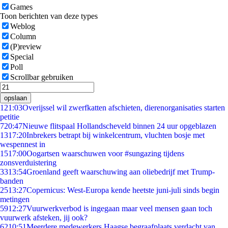
Games
Toon berichten van deze types
Weblog
Column
(P)review
Special
Poll
Scrollbar gebruiken
opslaan
1
21:03
Overijssel wil zwerfkatten afschieten, dierenorganisaties starten
petitie
7
20:47
Nieuwe flitspaal Hollandscheveld binnen 24 uur opgeblazen
13
17:20
Inbrekers betrapt bij winkelcentrum, vluchten bosje met
wespennest in
15
17:00
Oogartsen waarschuwen voor #sungazing tijdens
zonsverduistering
33
13:54
Groenland geeft waarschuwing aan oliebedrijf met Trump-
banden
25
13:27
Copernicus: West-Europa kende heetste juni-juli sinds begin
metingen
59
12:27
Vuurwerkverbod is ingegaan maar veel mensen gaan toch
vuurwerk afsteken, jij ook?
62
10:51
Meerdere medewerkers Haagse begraafplaats verdacht van