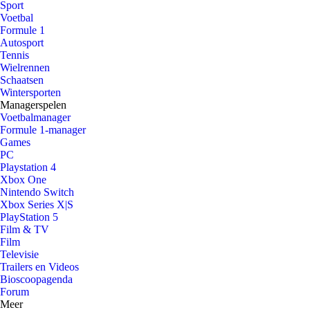
Sport
Voetbal
Formule 1
Autosport
Tennis
Wielrennen
Schaatsen
Wintersporten
Managerspelen
Voetbalmanager
Formule 1-manager
Games
PC
Playstation 4
Xbox One
Nintendo Switch
Xbox Series X|S
PlayStation 5
Film & TV
Film
Televisie
Trailers en Videos
Bioscoopagenda
Forum
Meer