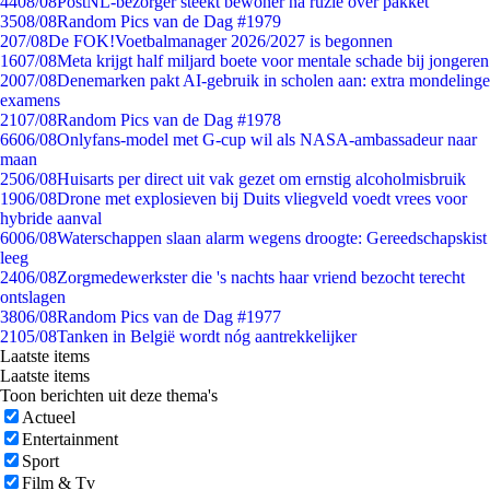
44
08/08
PostNL-bezorger steekt bewoner na ruzie over pakket
35
08/08
Random Pics van de Dag #1979
2
07/08
De FOK!Voetbalmanager 2026/2027 is begonnen
16
07/08
Meta krijgt half miljard boete voor mentale schade bij jongeren
20
07/08
Denemarken pakt AI-gebruik in scholen aan: extra mondelinge
examens
21
07/08
Random Pics van de Dag #1978
66
06/08
Onlyfans-model met G-cup wil als NASA-ambassadeur naar
maan
25
06/08
Huisarts per direct uit vak gezet om ernstig alcoholmisbruik
19
06/08
Drone met explosieven bij Duits vliegveld voedt vrees voor
hybride aanval
60
06/08
Waterschappen slaan alarm wegens droogte: Gereedschapskist
leeg
24
06/08
Zorgmedewerkster die 's nachts haar vriend bezocht terecht
ontslagen
38
06/08
Random Pics van de Dag #1977
21
05/08
Tanken in België wordt nóg aantrekkelijker
Laatste items
Laatste items
Toon berichten uit deze thema's
Actueel
Entertainment
Sport
Film & Tv