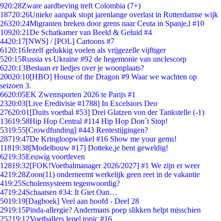
9
20:28
Zware aardbeving treft Colombia (7+)
187
20:26
Unieke aanpak stopt jarenlange overlast in Rotterdamse wijk
263
20:24
Migranten breken door grens naar Ceuta in Spanje,l #10
109
20:21
De Schatkamer van Beeld & Geluid #4
44
20:17
[NWS] / [POL] Cartoons #7
61
20:16
Jezelf gelukkig voelen als vrijgezelle vijftiger
5
20:15
Russia vs Ukraine #92 de hegemonie van unclescorp
62
20:13
Bestaan er liedjes over je woonplaats?
200
20:10
[HBO] House of the Dragon #9 Waar we wachten op
seizoen 3.
66
20:05
EK Zwemsporten 2026 te Parijs #1
23
20:03
[Live Eredivisie #1788] In Excelsiors Deo
276
20:01
[Duits voetbal #53] Drei Glatzen von der Tankstelle (-1)
136
19:58
Hip Hop Central #114 Hip Hop Don´t Stop!
53
19:55
[Crowdfunding] #443 Rentestijgingen?
287
19:47
De Kringloopwinkel #16 Show me your gems!
118
19:38
[Modelbouw #17] Dotteke,je bent geweldig!
62
19:35
Eeuwig voortleven
128
19:32
[FOK!Voetbalmanager 2026/2027] #1 We zijn er weer
42
19:28
Zoon(11) onderneemt werkelijk geen reet in de vakantie
4
19:25
Scholensysteem tegenwoordig?
47
19:24
Schaatsen #34: It Giet Oan…
50
19:19
[Dagboek] Veel aan hoofd - Deel 28
29
19:15
Pinda-allergie? Andermans poep slikken helpt misschien
252
19:12
Voetballers lepel topic #16