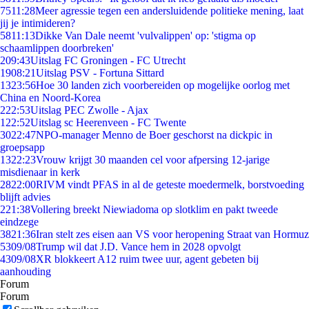
75
11:28
Meer agressie tegen een andersluidende politieke mening, laat
jij je intimideren?
58
11:13
Dikke Van Dale neemt 'vulvalippen' op: 'stigma op
schaamlippen doorbreken'
2
09:43
Uitslag FC Groningen - FC Utrecht
19
08:21
Uitslag PSV - Fortuna Sittard
13
23:56
Hoe 30 landen zich voorbereiden op mogelijke oorlog met
China en Noord-Korea
2
22:53
Uitslag PEC Zwolle - Ajax
1
22:52
Uitslag sc Heerenveen - FC Twente
30
22:47
NPO-manager Menno de Boer geschorst na dickpic in
groepsapp
13
22:23
Vrouw krijgt 30 maanden cel voor afpersing 12-jarige
misdienaar in kerk
28
22:00
RIVM vindt PFAS in al de geteste moedermelk, borstvoeding
blijft advies
2
21:38
Vollering breekt Niewiadoma op slotklim en pakt tweede
eindzege
38
21:36
Iran stelt zes eisen aan VS voor heropening Straat van Hormuz
53
09/08
Trump wil dat J.D. Vance hem in 2028 opvolgt
43
09/08
XR blokkeert A12 ruim twee uur, agent gebeten bij
aanhouding
Forum
Forum