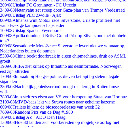
2
09/08
Uitslag FC Groningen - FC Utrecht
34
09/08
Netanyahu zet streep door Gaza-plan van Trumps Vredesraad
2
09/08
Uitslag PEC Zwolle - Ajax
0
09/08
Almansa wint Moto3-race Silverstone, Uriarte profiteert niet
van afwezige kampioenschapsleider
1
09/08
Uitslag Sparta - Feyenoord
0
09/08
Aprilia domineert Britse Grand Prix op Silverstone met dubbele
top-3
0
09/08
Sensationele Moto2-race Silverstone levert nieuwe winnaar op,
Nederlanders buiten de punten
53
09/08
China boekt doorbraak in eigen chipmachines, druk op ASML
groeit
19
09/08
FIFA ziet kritiek op Infantino als desinformatie, Noorwegen
eist zijn aftreden
17
09/08
Inbraak bij Haagse politie: dieven betrapt bij stelen illegale
sigaretten
28
09/08
Nachtelijk gebiedsverbod brengt rust terug in Rotterdamse
wijk
38
09/08
Iran stelt zes eisen aan VS voor heropening Straat van Hormuz
31
09/08
MIVD-baas lekt via Strava routes naar geheime kazerne
6
09/08
Trailers kijken: de bioscoopreleases van week 32
76
09/08
Random Pics van de Dag #1980
1
09/08
Uitslag AZ - ADO Den Haag
13
08/08
Hoe 30 landen zich voorbereiden op mogelijke oorlog met