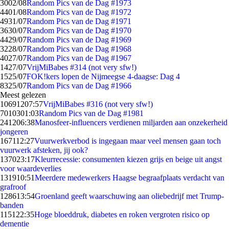
30
02/08
Random Pics van de Dag #1973
44
01/08
Random Pics van de Dag #1972
49
31/07
Random Pics van de Dag #1971
36
30/07
Random Pics van de Dag #1970
44
29/07
Random Pics van de Dag #1969
32
28/07
Random Pics van de Dag #1968
40
27/07
Random Pics van de Dag #1967
14
27/07
VrijMiBabes #314 (not very sfw!)
15
25/07
FOK!kers lopen de Nijmeegse 4-daagse: Dag 4
83
25/07
Random Pics van de Dag #1966
Meest gelezen
106912
07:57
VrijMiBabes #316 (not very sfw!)
70103
01:03
Random Pics van de Dag #1981
2412
06:38
Manosfeer-influencers verdienen miljarden aan onzekerheid
jongeren
1671
12:27
Vuurwerkverbod is ingegaan maar veel mensen gaan toch
vuurwerk afsteken, jij ook?
1370
23:17
Kleurrecessie: consumenten kiezen grijs en beige uit angst
voor waardeverlies
1319
10:51
Meerdere medewerkers Haagse begraafplaats verdacht van
grafroof
1286
13:54
Groenland geeft waarschuwing aan oliebedrijf met Trump-
banden
1151
22:35
Hoge bloeddruk, diabetes en roken vergroten risico op
dementie