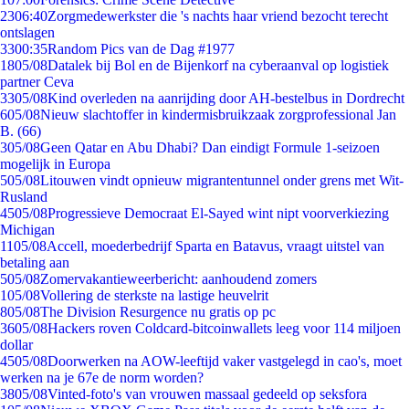
23
06:40
Zorgmedewerkster die 's nachts haar vriend bezocht terecht
ontslagen
33
00:35
Random Pics van de Dag #1977
18
05/08
Datalek bij Bol en de Bijenkorf na cyberaanval op logistiek
partner Ceva
33
05/08
Kind overleden na aanrijding door AH-bestelbus in Dordrecht
6
05/08
Nieuw slachtoffer in kindermisbruikzaak zorgprofessional Jan
B. (66)
3
05/08
Geen Qatar en Abu Dhabi? Dan eindigt Formule 1-seizoen
mogelijk in Europa
5
05/08
Litouwen vindt opnieuw migrantentunnel onder grens met Wit-
Rusland
45
05/08
Progressieve Democraat El-Sayed wint nipt voorverkiezing
Michigan
11
05/08
Accell, moederbedrijf Sparta en Batavus, vraagt uitstel van
betaling aan
5
05/08
Zomervakantieweerbericht: aanhoudend zomers
1
05/08
Vollering de sterkste na lastige heuvelrit
8
05/08
The Division Resurgence nu gratis op pc
36
05/08
Hackers roven Coldcard-bitcoinwallets leeg voor 114 miljoen
dollar
45
05/08
Doorwerken na AOW-leeftijd vaker vastgelegd in cao's, moet
werken na je 67e de norm worden?
38
05/08
Vinted-foto's van vrouwen massaal gedeeld op seksfora