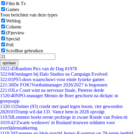
Film & Tv
Games
Toon berichten van deze types
Weblog
Column
(P)review
Special
Poll
Scrollbar gebruiken
opslaan
19
22:45
Random Pics van de Dag #1978
3
22:04
Ontslagen bij Halo Studios na Campaign Evolved
3
22:01
PS5-doos waarschuwt voor einde fysieke games
2
21:30
De FOK!Voetbalmanager 2026/2027 is begonnen
2
21:03
Le Court wint na nerveuze finale, Pieterse derde
15
20:40
NPO-manager Menno de Boer geschorst na dickpic in
groepsapp
13
20:11
Duitser (93) crasht met quad tegen boom, vier gewonden
28
20:03
Trump wil dat J.D. Vance hem in 2028 opvolgt
1
19:50
Lemmen boekt eerste profzege in zware Ronde van Polen-rit
10
19:42
'Zwarte weduwes' in Rusland trouwen soldaten voor
overlijdensuitkering
11
18:20
Zangeres en Idols-jurylid Jerney Kaagman op 79-jarige leeftijd