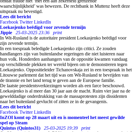
omdat fraude niet ‘met een aan zekerheid grenzende
waarschijnlijkheid’ was bewezen. De rechtbank in Muttenz heeft deze
uitspraak nu bevestigd.
Lees dit bericht
Facebook
Twitter
LinkedIn
Loekasjenko beëdigd voor zevende termijn
Jippie
25-03-2025 23:36
print
In Wit-Rusland is de autoritaire president Loekasjenko beëdigd voor
zijn zevende termijn.
In een toespraak beledigde Loekasjenko zijn critici. Ze zouden
handlangers zijn van buitenlandse regeringen die niet luisteren naar
hun volk. Honderden aanhangers van de oppositie kwamen vandaag
op verschillende plekken ter wereld bijeen om te demonstreren tegen
Loekasjenko. Oppositieleider Tichanovskaja zei in een toespraak in het
Litouwse parlement dat het tijd was om Wit-Rusland te bevrijden van
de tirannie en het land terug te geven aan de Europese familie.
De laatste presidentsverkiezingen worden als een farce beschouwd.
Loekasjenko is al meer dan 30 jaar aan de macht. Ruim vier jaar na de
gewelddadige onderdrukking van de massaprotesten zijn dissidenten
naar het buitenland gevlucht of zitten ze in de gevangenis.
Lees dit bericht
Facebook
Twitter
LinkedIn
InZOI komt op 28 maart uit en is momenteel het meest gewilde
spel op Steam
Quintus (Quintos31)
25-03-2025 19:39
print