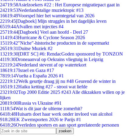
247
19:58
Asielzoekers #22 : Het Europese migratiepact gaat in
242
19:53
Nederlandstalige muziektopic #13
166
19:49
Voorspel hier het warmtegetal van 2026
22
19:45
[Dagboek] Mijn struggles in het dagelijks leven
65
19:44
Afvallen met injecties #4
257
19:44
[Dagboek] Veel aan hoofd - Deel 27
114
19:43
Hurricane & Cyclone Season 2026
151
19:42
"Niche"-historische producten in de supermarkt
265
19:31
Duitse Muziek #2
132
19:30
[DRT SC] #6: RendacGoden sponsored by TONZON
41
19:30
Droneaanval op Oekrains vliegtuig in Leipzig
221
19:24
Nederland stevent af op watertekort
186
19:17
Israel en Gaza #17
78
19:14
Vuelta a España 2026 #1
222
19:12
Welk geurtje draag jij nu #48 Geurend de winter in
165
19:12
Haiku ketting #27 - strooi wat liefde
232
19:02
Top 2000 Editie 2025 #243 Alle dikzakken willen op je
lijken
208
19:00
Russia vs Ukraine #91
11
18:54
Wat is dit jaar de ultieme zomerhit?
64
18:48
Huisarts doet haar werk onder invloed van alcohol
9
18:28
EK Zwemsporten 2026 te Parijs #1
64
18:26
Overleden sporters en aan sport gerelateerde personen