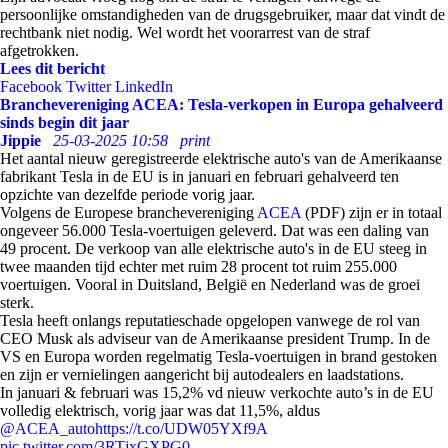
persoonlijke omstandigheden van de drugsgebruiker, maar dat vindt de
rechtbank niet nodig. Wel wordt het voorarrest van de straf
afgetrokken.
Lees dit bericht
Facebook
Twitter
LinkedIn
Branchevereniging ACEA: Tesla-verkopen in Europa gehalveerd
sinds begin dit jaar
Jippie
25-03-2025 10:58
print
Het aantal nieuw geregistreerde elektrische auto's van de Amerikaanse
fabrikant Tesla in de EU is in januari en februari gehalveerd ten
opzichte van dezelfde periode vorig jaar.
Volgens de Europese branchevereniging
ACEA
(PDF) zijn er in totaal
ongeveer 56.000 Tesla-voertuigen geleverd. Dat was een daling van
49 procent.
De verkoop van alle elektrische auto's in de EU steeg in
twee maanden tijd echter met ruim 28 procent tot ruim 255.000
voertuigen. Vooral in Duitsland, België en Nederland was de groei
sterk.
Tesla heeft onlangs reputatieschade opgelopen vanwege de rol van
CEO Musk als adviseur van de Amerikaanse president Trump. In de
VS en Europa worden regelmatig Tesla-voertuigen in brand gestoken
en zijn er vernielingen aangericht bij autodealers en laadstations.
In januari & februari was 15,2% vd nieuw verkochte auto’s in de EU
volledig elektrisch, vorig jaar was dat 11,5%, aldus
@ACEA_auto
https://t.co/UDW05YXf9A
pic.twitter.com/3RTjxGXPG0