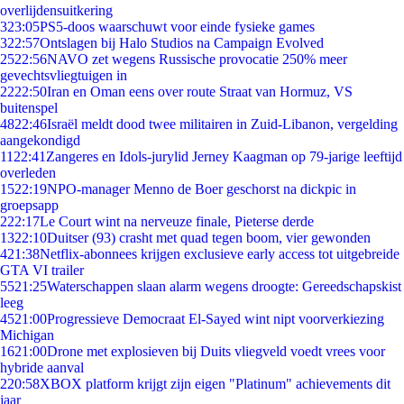
overlijdensuitkering
3
23:05
PS5-doos waarschuwt voor einde fysieke games
3
22:57
Ontslagen bij Halo Studios na Campaign Evolved
25
22:56
NAVO zet wegens Russische provocatie 250% meer
gevechtsvliegtuigen in
22
22:50
Iran en Oman eens over route Straat van Hormuz, VS
buitenspel
48
22:46
Israël meldt dood twee militairen in Zuid-Libanon, vergelding
aangekondigd
11
22:41
Zangeres en Idols-jurylid Jerney Kaagman op 79-jarige leeftijd
overleden
15
22:19
NPO-manager Menno de Boer geschorst na dickpic in
groepsapp
2
22:17
Le Court wint na nerveuze finale, Pieterse derde
13
22:10
Duitser (93) crasht met quad tegen boom, vier gewonden
4
21:38
Netflix-abonnees krijgen exclusieve early access tot uitgebreide
GTA VI trailer
55
21:25
Waterschappen slaan alarm wegens droogte: Gereedschapskist
leeg
45
21:00
Progressieve Democraat El-Sayed wint nipt voorverkiezing
Michigan
16
21:00
Drone met explosieven bij Duits vliegveld voedt vrees voor
hybride aanval
2
20:58
XBOX platform krijgt zijn eigen "Platinum" achievements dit
jaar