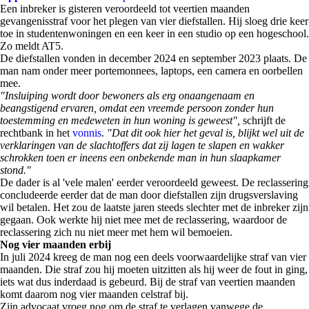
Een inbreker is gisteren veroordeeld tot veertien maanden
gevangenisstraf voor het plegen van vier diefstallen. Hij sloeg drie keer
toe in studentenwoningen en een keer in een studio op een hogeschool.
Zo meldt AT5.
De diefstallen vonden in december 2024 en september 2023 plaats. De
man nam onder meer portemonnees, laptops, een camera en oorbellen
mee.
"Insluiping wordt door bewoners als erg onaangenaam en
beangstigend ervaren, omdat een vreemde persoon zonder hun
toestemming en medeweten in hun woning is geweest",
schrijft de
rechtbank in het
vonnis
.
"Dat dit ook hier het geval is, blijkt wel uit de
verklaringen van de slachtoffers dat zij lagen te slapen en wakker
schrokken toen er ineens een onbekende man in hun slaapkamer
stond."
De dader is al 'vele malen' eerder veroordeeld geweest. De reclassering
concludeerde eerder dat de man door diefstallen zijn drugsverslaving
wil betalen. Het zou de laatste jaren steeds slechter met de inbreker zijn
gegaan. Ook werkte hij niet mee met de reclassering, waardoor de
reclassering zich nu niet meer met hem wil bemoeien.
Nog vier maanden erbij
In juli 2024 kreeg de man nog een deels voorwaardelijke straf van vier
maanden. Die straf zou hij moeten uitzitten als hij weer de fout in ging,
iets wat dus inderdaad is gebeurd. Bij de straf van veertien maanden
komt daarom nog vier maanden celstraf bij.
Zijn advocaat vroeg nog om de straf te verlagen vanwege de