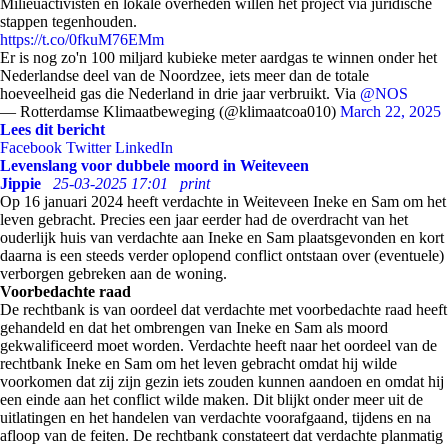
Milieuactivisten en lokale overheden willen het project via juridische
stappen tegenhouden.
https://t.co/0fkuM76EMm
Er is nog zo'n 100 miljard kubieke meter aardgas te winnen onder het
Nederlandse deel van de Noordzee, iets meer dan de totale
hoeveelheid gas die Nederland in drie jaar verbruikt. Via
@NOS
— Rotterdamse Klimaatbeweging (@klimaatcoa010)
March 22, 2025
Lees dit bericht
Facebook
Twitter
LinkedIn
Levenslang voor dubbele moord in Weiteveen
Jippie
25-03-2025 17:01
print
Op 16 januari 2024 heeft verdachte in Weiteveen Ineke en Sam om het
leven gebracht. Precies een jaar eerder had de overdracht van het
ouderlijk huis van verdachte aan
Ineke
en Sam
plaatsgevonden en kort
daarna is een steeds verder oplopend conflict ontstaan over (eventuele)
verborgen gebreken aan de woning.
Voorbedachte raad
De rechtbank is van oordeel dat verdachte met voorbedachte raad heeft
gehandeld en dat het ombrengen van Ineke en Sam als moord
gekwalificeerd moet worden. Verdachte heeft naar het oordeel van de
rechtbank Ineke en Sam om het leven gebracht omdat hij wilde
voorkomen dat zij zijn gezin iets zouden kunnen aandoen en omdat hij
een einde aan het conflict wilde maken. Dit blijkt onder meer uit de
uitlatingen en het handelen van verdachte voorafgaand, tijdens en na
afloop van de feiten. De rechtbank constateert dat verdachte planmatig