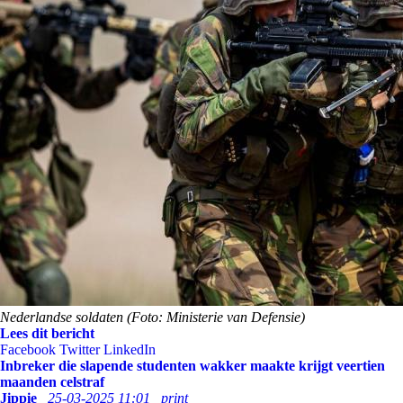
Nederlandse soldaten (Foto: Ministerie van Defensie)
Lees dit bericht
Facebook
Twitter
LinkedIn
Inbreker die slapende studenten wakker maakte krijgt veertien
maanden celstraf
Jippie
25-03-2025 11:01
print