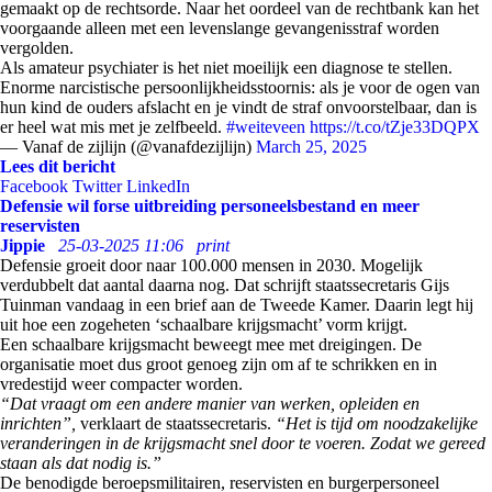
gemaakt op de rechtsorde. Naar het oordeel van de rechtbank kan het
voorgaande alleen met een levenslange gevangenisstraf worden
vergolden.
Als amateur psychiater is het niet moeilijk een diagnose te stellen.
Enorme narcistische persoonlijkheidsstoornis: als je voor de ogen van
hun kind de ouders afslacht en je vindt de straf onvoorstelbaar, dan is
er heel wat mis met je zelfbeeld.
#weiteveen
https://t.co/tZje33DQPX
— Vanaf de zijlijn (@vanafdezijlijn)
March 25, 2025
Lees dit bericht
Facebook
Twitter
LinkedIn
Defensie wil forse uitbreiding personeelsbestand en meer
reservisten
Jippie
25-03-2025 11:06
print
Defensie groeit door naar 100.000 mensen in 2030. Mogelijk
verdubbelt dat aantal daarna nog. Dat schrijft staatssecretaris Gijs
Tuinman vandaag in een brief aan de Tweede Kamer. Daarin legt hij
uit hoe een zogeheten ‘schaalbare krijgsmacht’ vorm krijgt.
Een schaalbare krijgsmacht beweegt mee met dreigingen. De
organisatie moet dus groot genoeg zijn om af te schrikken en in
vredestijd weer compacter worden.
“Dat vraagt om een andere manier van werken, opleiden en
inrichten”,
verklaart de staatssecretaris.
“Het is tijd om noodzakelijke
veranderingen in de krijgsmacht snel door te voeren. Zodat we gereed
staan als dat nodig is.”
De benodigde beroepsmilitairen, reservisten en burgerpersoneel