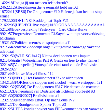
14
22:18
Hoe ga jij om met een relatiebreuk?
246
22:12
Afbeeldingen die je gemaakt hebt met AI
187
22:11
[SBS6] De Oranjezomer #10 Helene je kan het niet stop
ermee
179
22:06
[ONLINE] Roddelpraat Topic #21
216
22:05
[UEL/ECL live topic] #160 GOAAAAAAAAAAAAAL
5
21:58
[Boekbespreking] Yesteryear - Caro Claire Burke
99
21:57
Progressieve Democraat El-Sayed wint nipt voorverkiezing
Michigan
193
21:57
Politieke meme's en spotprenten #11
9
21:56
Rechtszaak dodelijk ongeluk uitgesteld vanwege vakantie
advocaat
129
21:50
[WLR SC #417] Nieuw deel openen was kaputt
8
21:45
[gratis] Videogames Part 9: Gratis en free-to-play games!
32
21:45
[Voorspellen] Voorspel de eindstand van de Eredivisie
2026/2027
20
21:44
Nieuwe Marvel films. #12
99
21:39
[NPO1] Het Familiediner #23 - te allen tijden
134
21:33
FOK!ers die stoppen met alcohol - waar we stoppen #21
208
21:32
[SBS6] De Bondgenoten #317 We dansen de macaroni
65
21:32
De neergang van Duitsland als lichtend voorbeeld #3
24
21:30
[2026/2027] Eredivisietoto #1
123
21:29
[Nederlands Elftal] Op naar Louis IV?
69
21:27
De Bondgenoten Spoiler Topic #3
83
21:25
UEFA kondigt boycot van FIFA-competities aan vanwege