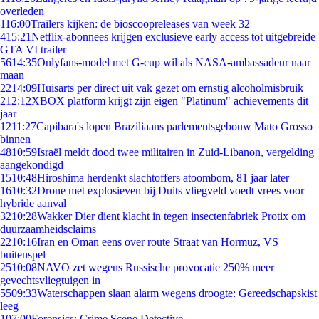
overleden
1
16:00
Trailers kijken: de bioscoopreleases van week 32
4
15:21
Netflix-abonnees krijgen exclusieve early access tot uitgebreide
GTA VI trailer
56
14:35
Onlyfans-model met G-cup wil als NASA-ambassadeur naar
maan
22
14:09
Huisarts per direct uit vak gezet om ernstig alcoholmisbruik
2
12:12
XBOX platform krijgt zijn eigen "Platinum" achievements dit
jaar
12
11:27
Capibara's lopen Braziliaans parlementsgebouw Mato Grosso
binnen
48
10:59
Israël meldt dood twee militairen in Zuid-Libanon, vergelding
aangekondigd
15
10:48
Hiroshima herdenkt slachtoffers atoombom, 81 jaar later
16
10:32
Drone met explosieven bij Duits vliegveld voedt vrees voor
hybride aanval
32
10:28
Wakker Dier dient klacht in tegen insectenfabriek Protix om
duurzaamheidsclaims
22
10:16
Iran en Oman eens over route Straat van Hormuz, VS
buitenspel
25
10:08
NAVO zet wegens Russische provocatie 250% meer
gevechtsvliegtuigen in
55
09:33
Waterschappen slaan alarm wegens droogte: Gereedschapskist
leeg
1
07:00
Forensics: Crime Scene Detective