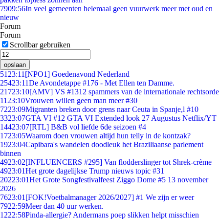
79
09:56
In veel gemeenten helemaal geen vuurwerk meer met oud en
nieuw
Forum
Forum
Scrollbar gebruiken
opslaan
51
23:11
[NPO1] Goedenavond Nederland
254
23:11
De Avondetappe #176 - Met Ellen ten Damme.
217
23:10
[AMV] VS #1312 spammers van de internationale rechtsorde
11
23:10
Vrouwen willen geen man meer #30
72
23:09
Migranten breken door grens naar Ceuta in Spanje,l #10
33
23:07
GTA VI #12 GTA VI Extended look 27 Augustus Netflix/YT
144
23:07
[RTL] B&B vol liefde 6de seizoen #4
17
23:05
Waarom doen vrouwen altijd hun telly in de kontzak?
19
23:04
Capibara's wandelen doodleuk het Braziliaanse parlement
binnen
49
23:02
[INFLUENCERS #295] Van flodderslinger tot Shrek-crème
49
23:01
Het grote dagelijkse Trump nieuws topic #31
202
23:01
Het Grote Songfestivalfeest Ziggo Dome #5 13 november
2026
76
23:01
[FOK!Voetbalmanager 2026/2027] #1 We zijn er weer
79
22:59
Meer dan 40 uur werken.
12
22:58
Pinda-allergie? Andermans poep slikken helpt misschien