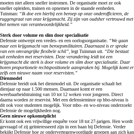
moeten niet alleen sneller instromen. De organisatie moet ze ook
sneller opleiden, trainen en opnemen in de staande eenheden.
Tuinman:
“Ik doe een hierbij een beroep op onze onderofficieren, de
ruggengraat van onze krijgsmacht. Zij zijn van oudsher vertrouwd met
het nemen van verantwoordelijkheid.”
Sterk door volume en slim door specialisatie
Defensie ontwerpt een vredes- en een oorlogsorganisatie.
“We gaan
naar een krijgsmacht van beroepsmilitairen. Daarnaast is er sprake
van een omvangrijke flexibele schil”,
legt Tuinman uit.
“Die bestaat
uit eenheden met reservisten. Deze verandering leidt tot een
krijgsmacht die sterk is door volume en slim door specialisatie. Daar
horen proportionele rechtspositionele aanspraken bij. Mogelijk komt er
zelfs een nieuwe naam voor reservisten.”
Dienmodel
Defensie breidt ook het dienmodel uit. De organisatie schaalt het
dienjaar op naar 1.500 mensen. Daarnaast komt er een
weerbaarheidstraining van 10 tot 12 weken voor jongeren. Direct
daarna worden ze reservist. Met een defensieminor op hbo-niveau is
dit ook voor studenten mogelijk. Voor mbo- en wo-niveau onderzoekt
Defensie de mogelijkheden nog.
Geen nieuwe opkomstplicht
Er komt ook een vrijwillige enquête voor 18 tot 27-jarigen. Hen wordt
gevraagd of zij geïnteresseerd zijn in een baan bij Defensie. Verder
bekijkt Defensie hoe ze ondervertegenwoordigde groepen aan zich kan