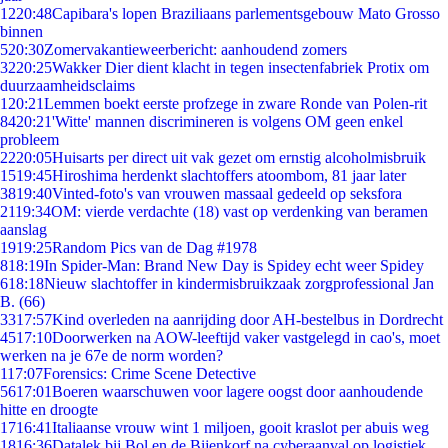
12
20:48
Capibara's lopen Braziliaans parlementsgebouw Mato Grosso
binnen
5
20:30
Zomervakantieweerbericht: aanhoudend zomers
32
20:25
Wakker Dier dient klacht in tegen insectenfabriek Protix om
duurzaamheidsclaims
1
20:21
Lemmen boekt eerste profzege in zware Ronde van Polen-rit
84
20:21
'Witte' mannen discrimineren is volgens OM geen enkel
probleem
22
20:05
Huisarts per direct uit vak gezet om ernstig alcoholmisbruik
15
19:45
Hiroshima herdenkt slachtoffers atoombom, 81 jaar later
38
19:40
Vinted-foto's van vrouwen massaal gedeeld op seksfora
21
19:34
OM: vierde verdachte (18) vast op verdenking van beramen
aanslag
19
19:25
Random Pics van de Dag #1978
8
18:19
In Spider-Man: Brand New Day is Spidey echt weer Spidey
6
18:18
Nieuw slachtoffer in kindermisbruikzaak zorgprofessional Jan
B. (66)
33
17:57
Kind overleden na aanrijding door AH-bestelbus in Dordrecht
45
17:10
Doorwerken na AOW-leeftijd vaker vastgelegd in cao's, moet
werken na je 67e de norm worden?
1
17:07
Forensics: Crime Scene Detective
56
17:01
Boeren waarschuwen voor lagere oogst door aanhoudende
hitte en droogte
17
16:41
Italiaanse vrouw wint 1 miljoen, gooit kraslot per abuis weg
18
16:36
Datalek bij Bol en de Bijenkorf na cyberaanval op logistiek