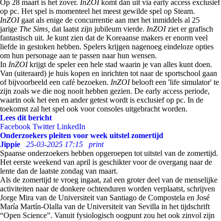
Op 28 maart is het zover.
InZOI
komt dan uit via early access exclusief
op pc. Het spel is momenteel het meest gewilde spel op Steam.
InZOI
gaat als enige de concurrentie aan met het inmiddels al 25
jarige
The Sims,
dat laatst zijn jubileum vierde.
InZOI
ziet er grafisch
fantastisch uit. Je kunt zien dat de Koreaanse makers er enorm veel
liefde in gestoken hebben. Spelers krijgen nagenoeg eindeloze opties
om hun personage aan te passen naar hun wensen.
In
InZOI
krijgt de speler een hele stad waarin je van alles kunt doen.
Van (uiteraard) je huis kopen en inrichten tot naar de sportschool gaan
of bijvoorbeeld een café bezoeken.
InZOI
belooft een 'life simulator' te
zijn zoals we die nog nooit hebben gezien. De early access periode,
waarin ook het een en ander getest wordt is exclusief op pc. In de
toekomst zal het spel ook voor consoles uitgebracht worden.
Lees dit bericht
Facebook
Twitter
LinkedIn
Onderzoekers pleiten voor week uitstel zomertijd
Jippie
25-03-2025 17:15
print
Spaanse onderzoekers hebben opgeroepen tot uitstel van de zomertijd.
Het eerste weekend van april is geschikter voor de overgang naar de
lente dan de laatste zondag van maart.
Als de zomertijd te vroeg ingaat, zal een groter deel van de menselijke
activiteiten naar de donkere ochtenduren worden verplaatst, schrijven
Jorge Mira van de Universiteit van Santiago de Compostela en José
María Martín-Olalla van de Universiteit van Sevilla in het tijdschrift
“Open Science”. Vanuit fysiologisch oogpunt zou het ook zinvol zijn