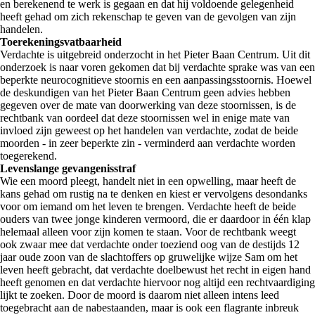
en berekenend te werk is gegaan en dat hij voldoende gelegenheid
heeft gehad om zich rekenschap te geven van de gevolgen van zijn
handelen.
Toerekeningsvatbaarheid
Verdachte is uitgebreid onderzocht in het Pieter Baan Centrum. Uit dit
onderzoek is naar voren gekomen dat bij verdachte sprake was van een
beperkte neurocognitieve stoornis en een aanpassingsstoornis. Hoewel
de deskundigen van het Pieter Baan Centrum geen advies hebben
gegeven over de mate van doorwerking van deze stoornissen, is de
rechtbank van oordeel dat deze stoornissen wel in enige mate van
invloed zijn geweest op het handelen van verdachte, zodat de beide
moorden - in zeer beperkte zin - verminderd aan verdachte worden
toegerekend.
Levenslange gevangenisstraf
Wie een moord pleegt, handelt niet in een opwelling, maar heeft de
kans gehad om rustig na te denken en kiest er vervolgens desondanks
voor om iemand om het leven te brengen. Verdachte heeft de beide
ouders van twee jonge kinderen vermoord, die er daardoor in één klap
helemaal alleen voor zijn komen te staan. Voor de rechtbank weegt
ook zwaar mee dat verdachte onder toeziend oog van de destijds 12
jaar oude zoon van de slachtoffers op gruwelijke wijze Sam om het
leven heeft gebracht, dat verdachte doelbewust het recht in eigen hand
heeft genomen en dat verdachte hiervoor nog altijd een rechtvaardiging
lijkt te zoeken. Door de moord is daarom niet alleen intens leed
toegebracht aan de nabestaanden, maar is ook een flagrante inbreuk