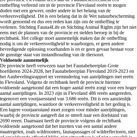
ontheffing verleend om in de provincie Flevoland reeën te mogen
doden met een geweer, onder andere in het belang van de
verkeersveiligheid. Dit is een belang dat in de Wet natuurbescherming
wordt genoemd en dus een reden kan zijn om de ontheffing te
verlenen. Stichting Fauna4Life en Stichting Animal Rights zijn het niet
eens met de plannen van de provincie en stelden beroep in bij de
rechtbank. Het college moet aannemelijk maken dat de ontheffing
nodig is om de verkeersveiligheid te waarborgen, er geen andere
bevredigende oplossing voorhanden is en er geen gevaar bestaat voor
de gunstige staat van instandhouding van de diersoort.
Voldoende aannemelijk
De provincie heeft verwezen naar het Faunabeheerplan Grote
hoefdieren 2024-2028, het Faunabeheerplan Flevoland 2019-2023 en
het Aanbevelingsrapport ter vermindering van aanrijdingen met reeën
in Flevoland. Volgens de rechtbank heeft de provincie hiermee
voldoende aangetoond dat een hoger aantal reeën zorgt voor een hoger
aantal aanrijdingen. In 2023 zijn in Flevoland 486 reeën aangereden,
tegenover een voorjaarsstand van 3.686 reeën. Dit is een aanzienlijk
aantal aanrijdingen, waardoor de verkeersveiligheid in het geding is.
Een lagere voorjaarsstand moet zorgen voor minder aanrijdingen,
waarbij de provincie aangeeft dat ze streeft naar een doelstand van
2690 reeen. Daarnaast heeft de provincie volgens de rechtbank
voldoende aangetoond dat het inzetten van een aantal andere
maatregelen, zoals wildroosters, faunapassages of wildreflectoren, niet