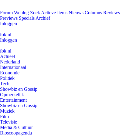
Forum
Weblog
Zoek
Actieve Items
Nieuws
Columns
Reviews
Previews
Specials
Archief
Inloggen
fok.nl
Inloggen
fok.nl
Actueel
Nederland
Internationaal
Economie
Politiek
Tech
Showbiz en Gossip
Opmerkelijk
Entertainment
Showbiz en Gossip
Muziek
Film
Televisie
Media & Cultuur
Bioscoopagenda