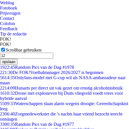
Weblog
Fotoboek
Prijsvragen
Contact
Colofon
Feedback
Tip de redactie
FOK!
FOK!
Scrollbar gebruiken
opslaan
19
22:45
Random Pics van de Dag #1978
2
21:30
De FOK!Voetbalmanager 2026/2027 is begonnen
56
14:35
Onlyfans-model met G-cup wil als NASA-ambassadeur naar
maan
22
14:09
Huisarts per direct uit vak gezet om ernstig alcoholmisbruik
16
10:32
Drone met explosieven bij Duits vliegveld voedt vrees voor
hybride aanval
55
09:33
Waterschappen slaan alarm wegens droogte: Gereedschapskist
leeg
23
06:40
Zorgmedewerkster die 's nachts haar vriend bezocht terecht
ontslagen
33
00:35
Random Pics van de Dag #1977