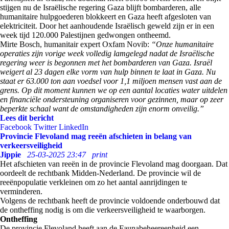
stijgen nu de Israëlische regering Gaza blijft bombarderen, alle
humanitaire hulpgoederen blokkeert en Gaza heeft afgesloten van
elektriciteit. Door het aanhoudende Israëlisch geweld zijn er in een
week tijd 120.000 Palestijnen gedwongen ontheemd.
Mirte Bosch, humanitair expert Oxfam Novib:
“Onze humanitaire
operaties zijn vorige week volledig lamgelegd nadat de Israëlische
regering weer is begonnen met het bombarderen van Gaza. Israël
weigert al 23 dagen elke vorm van hulp binnen te laat in Gaza. Nu
staat er 63.000 ton aan voedsel voor 1,1 miljoen mensen vast aan de
grens. Op dit moment kunnen we op een aantal locaties water uitdelen
en financiële ondersteuning organiseren voor gezinnen, maar op zeer
beperkte schaal want de omstandigheden zijn enorm onveilig.”
Lees dit bericht
Facebook
Twitter
LinkedIn
Provincie Flevoland mag reeën afschieten in belang van
verkeersveiligheid
Jippie
25-03-2025 23:47
print
Het afschieten van reeën in de provincie Flevoland mag doorgaan. Dat
oordeelt de rechtbank Midden-Nederland. De provincie wil de
reeënpopulatie verkleinen om zo het aantal aanrijdingen te
verminderen.
Volgens de rechtbank heeft de provincie voldoende onderbouwd dat
de ontheffing nodig is om die verkeersveiligheid te waarborgen.
Ontheffing
De provincie Flevoland heeft aan de Faunabeheereenheid een