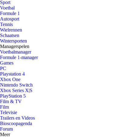
Sport
Voetbal
Formule 1
Autosport
Tennis
Wielrennen
Schaatsen
Wintersporten
Managerspelen
Voetbalmanager
Formule 1-manager
Games
PC
Playstation 4
Xbox One
Nintendo Switch
Xbox Series X|S
PlayStation 5
Film & TV
Film
Televisie
Trailers en Videos
Bioscoopagenda
Forum
Meer