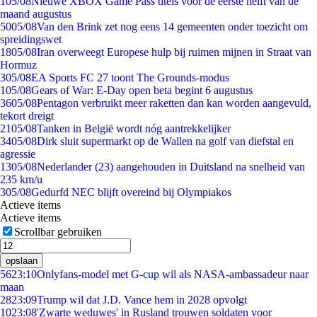
1
05/08
Nieuwe XBOX Game Pass titels voor de eerste helft van de
maand augustus
50
05/08
Van den Brink zet nog eens 14 gemeenten onder toezicht om
spreidingswet
18
05/08
Iran overweegt Europese hulp bij ruimen mijnen in Straat van
Hormuz
3
05/08
EA Sports FC 27 toont The Grounds-modus
1
05/08
Gears of War: E-Day open beta begint 6 augustus
36
05/08
Pentagon verbruikt meer raketten dan kan worden aangevuld,
tekort dreigt
21
05/08
Tanken in België wordt nóg aantrekkelijker
34
05/08
Dirk sluit supermarkt op de Wallen na golf van diefstal en
agressie
13
05/08
Nederlander (23) aangehouden in Duitsland na snelheid van
235 km/u
3
05/08
Gedurfd NEC blijft overeind bij Olympiakos
Actieve items
Actieve items
Scrollbar gebruiken
opslaan
56
23:10
Onlyfans-model met G-cup wil als NASA-ambassadeur naar
maan
28
23:09
Trump wil dat J.D. Vance hem in 2028 opvolgt
10
23:08
'Zwarte weduwes' in Rusland trouwen soldaten voor