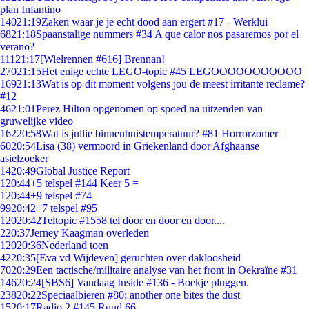
plan Infantino
140
21:19
Zaken waar je je echt dood aan ergert #17 - Werklui
68
21:18
Spaanstalige nummers #34 A que calor nos pasaremos por el
verano?
111
21:17
[Wielrennen #616] Brennan!
270
21:15
Het enige echte LEGO-topic #45 LEGOOOOOOOOOOO
169
21:13
Wat is op dit moment volgens jou de meest irritante reclame?
#12
46
21:01
Perez Hilton opgenomen op spoed na uitzenden van
gruwelijke video
162
20:58
Wat is jullie binnenhuistemperatuur? #81 Horrorzomer
60
20:54
Lisa (38) vermoord in Griekenland door Afghaanse
asielzoeker
14
20:49
Global Justice Report
1
20:44
+5 telspel #144 Keer 5 =
1
20:44
+9 telspel #74
99
20:42
+7 telspel #95
120
20:42
Teltopic #1558 tel door en door en door....
2
20:37
Jerney Kaagman overleden
120
20:36
Nederland toen
42
20:35
[Eva vd Wijdeven] geruchten over dakloosheid
70
20:29
Een tactische/militaire analyse van het front in Oekraïne #31
146
20:24
[SBS6] Vandaag Inside #136 - Boekje pluggen.
238
20:22
Speciaalbieren #80: another one bites the dust
15
20:17
Radio 2 #145 Ruud 66