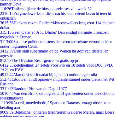
partner Ceva
1
16:26
Trailers kijken: de bioscoopreleases van week 32
23
16:12
Zorgmedewerkster die 's nachts haar vriend bezocht terecht
ontslagen
36
15:56
Hackers roven Coldcard-bitcoinwallets leeg voor 114 miljoen
dollar
3
15:13
Geen Qatar en Abu Dhabi? Dan eindigt Formule 1-seizoen
mogelijk in Europa
31
13:00
Spaanse politie: minstens tien voor terrorisme veroordeelden
onder migranten Ceuta
34
12:59
Dirk sluit supermarkt op de Wallen na golf van diefstal en
agressie
8
12:53
The Division Resurgence nu gratis op pc
64
12:53
Zetelpeiling: 24 zetels voor Pro en 18 zetels voor D66, FvD,
JA21 en PVV
49
12:44
Man (25) sterft nadat hij lijm als condoom gebruikt
5
12:43
Litouwen vindt opnieuw migrantentunnel onder grens met Wit-
Rusland
33
11:13
Random Pics van de Dag #1977
50
10:45
Van den Brink zet nog eens 14 gemeenten onder toezicht om
spreidingswet
11
10:20
Accell, moederbedrijf Sparta en Batavus, vraagt uitstel van
betaling aan
90
09:59
'Belgische' jongeren terroriseren Galderse Meren, maar Boa's
pakken topless zonnen aan