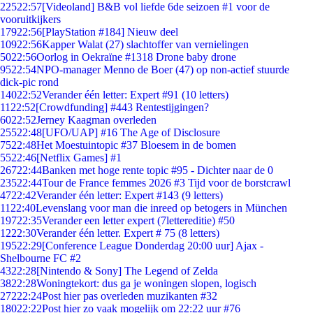
225
22:57
[Videoland] B&B vol liefde 6de seizoen #1 voor de
vooruitkijkers
179
22:56
[PlayStation #184] Nieuw deel
109
22:56
Kapper Walat (27) slachtoffer van vernielingen
50
22:56
Oorlog in Oekraïne #1318 Drone baby drone
95
22:54
NPO-manager Menno de Boer (47) op non-actief stuurde
dick-pic rond
140
22:52
Verander één letter: Expert #91 (10 letters)
11
22:52
[Crowdfunding] #443 Rentestijgingen?
60
22:52
Jerney Kaagman overleden
255
22:48
[UFO/UAP] #16 The Age of Disclosure
75
22:48
Het Moestuintopic #37 Bloesem in de bomen
55
22:46
[Netflix Games] #1
267
22:44
Banken met hoge rente topic #95 - Dichter naar de 0
235
22:44
Tour de France femmes 2026 #3 Tijd voor de borstcrawl
47
22:42
Verander één letter: Expert #143 (9 letters)
11
22:40
Levenslang voor man die inreed op betogers in München
197
22:35
Verander een letter expert (7lettereditie) #50
12
22:30
Verander één letter. Expert # 75 (8 letters)
195
22:29
[Conference League Donderdag 20:00 uur] Ajax -
Shelbourne FC #2
43
22:28
[Nintendo & Sony] The Legend of Zelda
38
22:28
Woningtekort: dus ga je woningen slopen, logisch
272
22:24
Post hier pas overleden muzikanten #32
180
22:22
Post hier zo vaak mogelijk om 22:22 uur #76