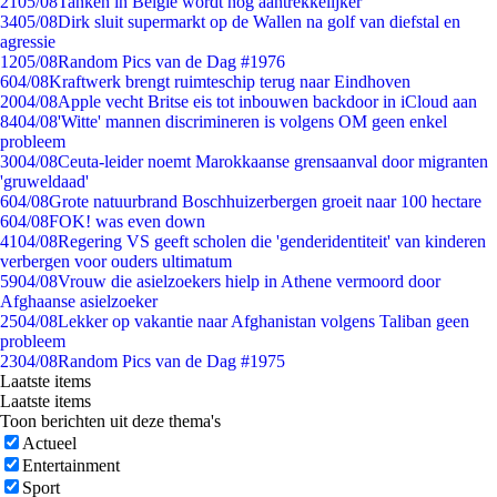
21
05/08
Tanken in België wordt nóg aantrekkelijker
34
05/08
Dirk sluit supermarkt op de Wallen na golf van diefstal en
agressie
12
05/08
Random Pics van de Dag #1976
6
04/08
Kraftwerk brengt ruimteschip terug naar Eindhoven
20
04/08
Apple vecht Britse eis tot inbouwen backdoor in iCloud aan
84
04/08
'Witte' mannen discrimineren is volgens OM geen enkel
probleem
30
04/08
Ceuta-leider noemt Marokkaanse grensaanval door migranten
'gruweldaad'
6
04/08
Grote natuurbrand Boschhuizerbergen groeit naar 100 hectare
6
04/08
FOK! was even down
41
04/08
Regering VS geeft scholen die 'genderidentiteit' van kinderen
verbergen voor ouders ultimatum
59
04/08
Vrouw die asielzoekers hielp in Athene vermoord door
Afghaanse asielzoeker
25
04/08
Lekker op vakantie naar Afghanistan volgens Taliban geen
probleem
23
04/08
Random Pics van de Dag #1975
Laatste items
Laatste items
Toon berichten uit deze thema's
Actueel
Entertainment
Sport