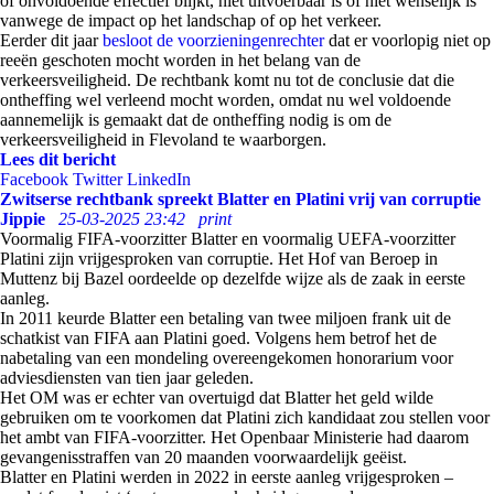
of onvoldoende effectief blijkt, niet uitvoerbaar is of niet wenselijk is
vanwege de impact op het landschap of op het verkeer.
Eerder dit jaar
besloot de voorzieningenrechter
dat er voorlopig niet op
reeën geschoten mocht worden in het belang van de
verkeersveiligheid. De rechtbank komt nu tot de conclusie dat die
ontheffing wel verleend mocht worden, omdat nu wel voldoende
aannemelijk is gemaakt dat de ontheffing nodig is om de
verkeersveiligheid in Flevoland te waarborgen.
Lees dit bericht
Facebook
Twitter
LinkedIn
Zwitserse rechtbank spreekt Blatter en Platini vrij van corruptie
Jippie
25-03-2025 23:42
print
Voormalig FIFA-voorzitter Blatter en voormalig UEFA-voorzitter
Platini zijn vrijgesproken van corruptie. Het Hof van Beroep in
Muttenz bij Bazel oordeelde op dezelfde wijze als de zaak in eerste
aanleg.
In 2011 keurde Blatter een betaling van twee miljoen frank uit de
schatkist van FIFA aan Platini goed. Volgens hem betrof het de
nabetaling van een mondeling overeengekomen honorarium voor
adviesdiensten van tien jaar geleden.
Het OM was er echter van overtuigd dat Blatter het geld wilde
gebruiken om te voorkomen dat Platini zich kandidaat zou stellen voor
het ambt van FIFA-voorzitter. Het Openbaar Ministerie had daarom
gevangenisstraffen van 20 maanden voorwaardelijk geëist.
Blatter en Platini werden in 2022 in eerste aanleg vrijgesproken –