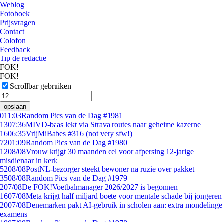
Weblog
Fotoboek
Prijsvragen
Contact
Colofon
Feedback
Tip de redactie
FOK!
FOK!
Scrollbar gebruiken
opslaan
0
11:03
Random Pics van de Dag #1981
13
07:36
MIVD-baas lekt via Strava routes naar geheime kazerne
16
06:35
VrijMiBabes #316 (not very sfw!)
72
01:09
Random Pics van de Dag #1980
12
08/08
Vrouw krijgt 30 maanden cel voor afpersing 12-jarige
misdienaar in kerk
52
08/08
PostNL-bezorger steekt bewoner na ruzie over pakket
35
08/08
Random Pics van de Dag #1979
2
07/08
De FOK!Voetbalmanager 2026/2027 is begonnen
16
07/08
Meta krijgt half miljard boete voor mentale schade bij jongeren
20
07/08
Denemarken pakt AI-gebruik in scholen aan: extra mondelinge
examens