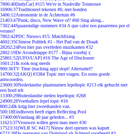
78
06:40
[IndyCar] #115 We're in Nashville Tennessee
169
06:37
Traditioneel tekenen #6; met honden
34
06:12
Astronomie in de Achtertuin #6
214
03:47
Punk, disco, New Wave of? #60 Sing along...
73
02:44
Spaanstalige nummers #34 A que calor nos pasaremos por el
verano?
78
02:42
PDC Nieuws #15: Matchfixing
46
02:35
Chinese Politiek #1 - Het Pad van de Draak
282
02:24
Post hier pas overleden muzikanten #32
28
02:19
De Avondetappe #177 - Bijna voorbij :(
258
01:52
[UFO/UAP] #16 The Age of Disclosure
16
01:21
Ik rook nog steeds
9
00:36
TV Time (tracking app) stopt! Alternatief?
147
00:32
[AKQ] #3384 Topic met vragen. En soms goede
antwoorden.
236
00:30
Nederlandse plaatsnamen lepeltopic #213 elk gehucht met
een bord telt
133
00:29
Buitenlandse steden lepeltopic #268
249
00:28
Voetballers lepel topic #16
8
00:24
Ik krijg hier zweethanden van.
5
00:18
Eindhoven heeft eigen Reflecting Pool
174
00:06
Vandaag 40 jaar geleden... #3
116
23:37
Vrouwen willen geen man meer #30
175
23:31
[WLR SC #417] Nieuw deel openen was kaputt
67
23:29
De neergang van Duitsland als lichtend voorbeeld #3