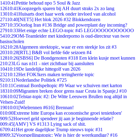
14
10:41
Petitie behoud npo 5 Soul & Jazz
126
10:41
Koopzegels sparen bij AH duurt straks 2x zo lang
130
10:41
Huisarts doet haar werk onder invloed van alcohol
271
10:40
[NET5] Het blok 2026 #32 Blokkendozen
297
10:35
Oorlog Iran #136 Bridge and powerplant day incoming?
279
10:33
Het enige echte LEGO-topic #45 LEGOOOOOOOOOOO
54
10:29
OM-Teamleider met kinderporno is oud-directeur van twee
basisscholen
162
10:28
Algemeen steektopic, waar er een steekje los zit #3
203
10:28
[RTL] B&B vol liefde 6de seizoen #4
128
10:26
[SBS6] De Bondgenoten #318 Een klein kusje moet kunnen
2
10:23
LG nas n1t1 - niet zichtbaar bij aansluiten
104
10:19
De landelijke hittegolf van 2026
232
10:12
Het FOK!kers maken teringherrie topic
92
10:11
Nederlandse Politiek #725
5
10:11
Centraal Bordspeltopic #9 Waar we schuiven met karton
183
10:09
Migranten breken door grens naar Ceuta in Spanje,l #10
106
10:02
Telstar-topic #2: De Witte Leeuwen Brullen nog altijd in
Velsen-Zuid!
190
10:01
[Wielrennen #616] Brennan!
0
10:00
Extreme hitte Europa kan economische groei tenietdoen'
9
09:52
Hoeveel geld spendeer jij aan je beginnende relatie?
0
09:45
[AMV] VS #1313 Lying sack of shit.
67
09:41
Het grote dagelijkse Trump nieuws topic #31
89
09:32
Voorspellingstopic: Wie is hier de weerkundige? #16