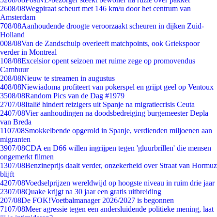
26
08/08
Wegpiraat scheurt met 146 km/u door het centrum van
Amsterdam
7
08/08
Aanhoudende droogte veroorzaakt scheuren in dijken Zuid-
Holland
0
08/08
Van de Zandschulp overleeft matchpoints, ook Griekspoor
verder in Montreal
1
08/08
Excelsior opent seizoen met ruime zege op promovendus
Cambuur
2
08/08
Nieuw te streamen in augustus
4
08/08
Niewiadoma profiteert van pokerspel en grijpt geel op Ventoux
35
08/08
Random Pics van de Dag #1979
27
07/08
Italië hindert reizigers uit Spanje na migratiecrisis Ceuta
24
07/08
Vier aanhoudingen na doodsbedreiging burgemeester Depla
van Breda
11
07/08
Smokkelbende opgerold in Spanje, verdienden miljoenen aan
migranten
39
07/08
CDA en D66 willen ingrijpen tegen 'gluurbrillen' die mensen
ongemerkt filmen
13
07/08
Benzineprijs daalt verder, onzekerheid over Straat van Hormuz
blijft
42
07/08
Voedselprijzen wereldwijd op hoogste niveau in ruim drie jaar
23
07/08
Quake krijgt na 30 jaar een gratis uitbreiding
2
07/08
De FOK!Voetbalmanager 2026/2027 is begonnen
71
07/08
Meer agressie tegen een andersluidende politieke mening, laat