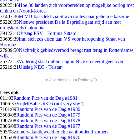
926
23:46
Hoe 30 landen zich voorbereiden op mogelijke oorlog met
China en Noord-Korea
714
07:36
MIVD-baas lekt via Strava routes naar geheime kazerne
562
20:35
Nieuwe president De la Espriella gaat strijd aan met
drugskartels Colombia
391
22:11
Uitslag PSV - Fortuna Sittard
336
09:39
Iran stelt zes eisen aan VS voor heropening Straat van
Hormuz
279
09:50
Nachtelijk gebiedsverbod brengt rust terug in Rotterdamse
wijk
257
22:13
Vollering slaat dubbelslag in Nice en neemt geel over
252
19:21
Uitslag NEC - Telstar
▼ Advertentie door Refinery89
Lees ook
0
11:03
Random Pics van de Dag #1981
16
06:35
VrijMiBabes #316 (not very sfw!)
71
01:09
Random Pics van de Dag #1980
35
08/08
Random Pics van de Dag #1979
19
07/08
Random Pics van de Dag #1978
38
06/08
Random Pics van de Dag #1977
5
05/08
Zomervakantieweerbericht: aanhoudend zomers
12
05/08
Random Pics van de Dag #1976