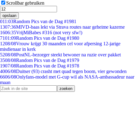
Scrollbar gebruiken
opslaan
0
11:03
Random Pics van de Dag #1981
13
07:36
MIVD-baas lekt via Strava routes naar geheime kazerne
16
06:35
VrijMiBabes #316 (not very sfw!)
71
01:09
Random Pics van de Dag #1980
12
08/08
Vrouw krijgt 30 maanden cel voor afpersing 12-jarige
misdienaar in kerk
52
08/08
PostNL-bezorger steekt bewoner na ruzie over pakket
35
08/08
Random Pics van de Dag #1979
19
07/08
Random Pics van de Dag #1978
40
06/08
Duitser (93) crasht met quad tegen boom, vier gewonden
66
06/08
Onlyfans-model met G-cup wil als NASA-ambassadeur naar
maan