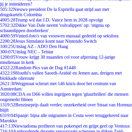
jij je intimideren?
5
05:32
Nieuwe president De la Espriella gaat strijd aan met
drugskartels Colombia
49
05:28
Trump wil dat J.D. Vance hem in 2028 opvolgt
57
02:32
Dikke Van Dale neemt 'vulvalippen' op: 'stigma op
schaamlippen doorbreken'
40
00:59
Vinted-foto's van vrouwen massaal gedeeld op seksfora
22
00:28
Jesus Simulator komt naar Nintendo Switch
1
00:25
Uitslag AZ - ADO Den Haag
3
00:07
Uitslag NEC - Telstar
12
00:05
Vrouw krijgt 30 maanden cel voor afpersing 12-jarige
misdienaar in kerk
43
22:22
Random Pics van de Dag #1448
43
22:19
Houthi's vallen Saoedi-Arabië en Jemen aan, dreigen met
blokkade olieroute
26
21:30
Wegpiraat scheurt met 146 km/u door het centrum van
Amsterdam
39
20:08
CDA en D66 willen ingrijpen tegen 'gluurbrillen' die mensen
ongemerkt filmen
13
19:52
Benzineprijs daalt verder, onzekerheid over Straat van Hormuz
blijft
63
19:04
Spanje: bijna alle migranten in Ceuta weer teruggekeerd naar
Marokko
4
17:13
Niewiadoma profiteert van pokerspel en grijpt geel op Ventoux
7
16:10
Aanhoudende droogte veroorzaakt scheuren in dijken Zuid-