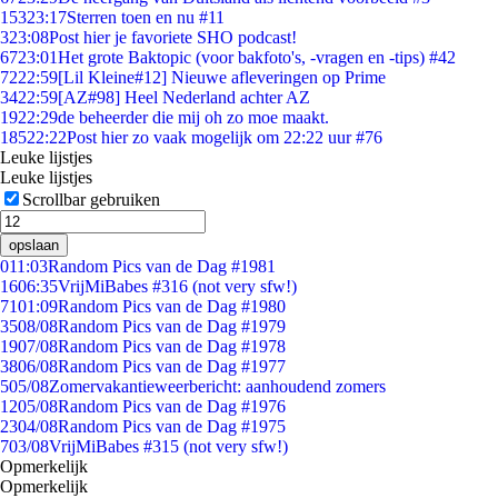
153
23:17
Sterren toen en nu #11
3
23:08
Post hier je favoriete SHO podcast!
67
23:01
Het grote Baktopic (voor bakfoto's, -vragen en -tips) #42
72
22:59
[Lil Kleine#12] Nieuwe afleveringen op Prime
34
22:59
[AZ#98] Heel Nederland achter AZ
19
22:29
de beheerder die mij oh zo moe maakt.
185
22:22
Post hier zo vaak mogelijk om 22:22 uur #76
Leuke lijstjes
Leuke lijstjes
Scrollbar gebruiken
opslaan
0
11:03
Random Pics van de Dag #1981
16
06:35
VrijMiBabes #316 (not very sfw!)
71
01:09
Random Pics van de Dag #1980
35
08/08
Random Pics van de Dag #1979
19
07/08
Random Pics van de Dag #1978
38
06/08
Random Pics van de Dag #1977
5
05/08
Zomervakantieweerbericht: aanhoudend zomers
12
05/08
Random Pics van de Dag #1976
23
04/08
Random Pics van de Dag #1975
7
03/08
VrijMiBabes #315 (not very sfw!)
Opmerkelijk
Opmerkelijk