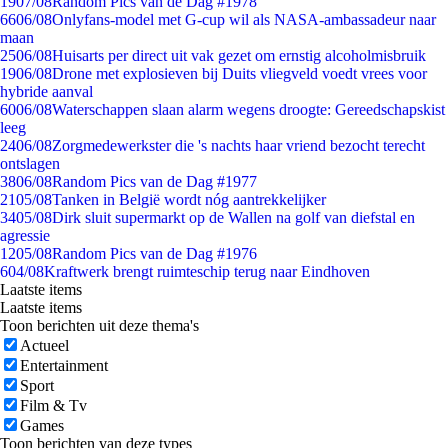
19
07/08
Random Pics van de Dag #1978
66
06/08
Onlyfans-model met G-cup wil als NASA-ambassadeur naar
maan
25
06/08
Huisarts per direct uit vak gezet om ernstig alcoholmisbruik
19
06/08
Drone met explosieven bij Duits vliegveld voedt vrees voor
hybride aanval
60
06/08
Waterschappen slaan alarm wegens droogte: Gereedschapskist
leeg
24
06/08
Zorgmedewerkster die 's nachts haar vriend bezocht terecht
ontslagen
38
06/08
Random Pics van de Dag #1977
21
05/08
Tanken in België wordt nóg aantrekkelijker
34
05/08
Dirk sluit supermarkt op de Wallen na golf van diefstal en
agressie
12
05/08
Random Pics van de Dag #1976
6
04/08
Kraftwerk brengt ruimteschip terug naar Eindhoven
Laatste items
Laatste items
Toon berichten uit deze thema's
Actueel
Entertainment
Sport
Film & Tv
Games
Toon berichten van deze types