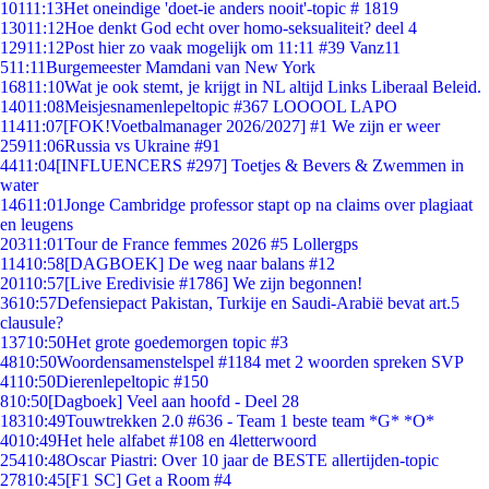
101
11:13
Het oneindige 'doet-ie anders nooit'-topic # 1819
130
11:12
Hoe denkt God echt over homo-seksualiteit? deel 4
129
11:12
Post hier zo vaak mogelijk om 11:11 #39 Vanz11
5
11:11
Burgemeester Mamdani van New York
168
11:10
Wat je ook stemt, je krijgt in NL altijd Links Liberaal Beleid.
140
11:08
Meisjesnamenlepeltopic #367 LOOOOL LAPO
114
11:07
[FOK!Voetbalmanager 2026/2027] #1 We zijn er weer
259
11:06
Russia vs Ukraine #91
44
11:04
[INFLUENCERS #297] Toetjes & Bevers & Zwemmen in
water
146
11:01
Jonge Cambridge professor stapt op na claims over plagiaat
en leugens
203
11:01
Tour de France femmes 2026 #5 Lollergps
114
10:58
[DAGBOEK] De weg naar balans #12
201
10:57
[Live Eredivisie #1786] We zijn begonnen!
36
10:57
Defensiepact Pakistan, Turkije en Saudi-Arabië bevat art.5
clausule?
137
10:50
Het grote goedemorgen topic #3
48
10:50
Woordensamenstelspel #1184 met 2 woorden spreken SVP
41
10:50
Dierenlepeltopic #150
8
10:50
[Dagboek] Veel aan hoofd - Deel 28
183
10:49
Touwtrekken 2.0 #636 - Team 1 beste team *G* *O*
40
10:49
Het hele alfabet #108 en 4letterwoord
254
10:48
Oscar Piastri: Over 10 jaar de BESTE allertijden-topic
278
10:45
[F1 SC] Get a Room #4