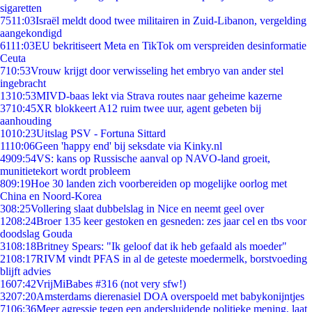
sigaretten
75
11:03
Israël meldt dood twee militairen in Zuid-Libanon, vergelding
aangekondigd
61
11:03
EU bekritiseert Meta en TikTok om verspreiden desinformatie
Ceuta
7
10:53
Vrouw krijgt door verwisseling het embryo van ander stel
ingebracht
13
10:53
MIVD-baas lekt via Strava routes naar geheime kazerne
37
10:45
XR blokkeert A12 ruim twee uur, agent gebeten bij
aanhouding
10
10:23
Uitslag PSV - Fortuna Sittard
11
10:06
Geen 'happy end' bij seksdate via Kinky.nl
49
09:54
VS: kans op Russische aanval op NAVO-land groeit,
munitietekort wordt probleem
8
09:19
Hoe 30 landen zich voorbereiden op mogelijke oorlog met
China en Noord-Korea
3
08:25
Vollering slaat dubbelslag in Nice en neemt geel over
12
08:24
Broer 135 keer gestoken en gesneden: zes jaar cel en tbs voor
doodslag Gouda
31
08:18
Britney Spears: "Ik geloof dat ik heb gefaald als moeder"
21
08:17
RIVM vindt PFAS in al de geteste moedermelk, borstvoeding
blijft advies
16
07:42
VrijMiBabes #316 (not very sfw!)
32
07:20
Amsterdams dierenasiel DOA overspoeld met babykonijntjes
71
06:36
Meer agressie tegen een andersluidende politieke mening, laat