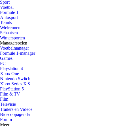
Sport
Voetbal
Formule 1
Autosport
Tennis
Wielrennen
Schaatsen
Wintersporten
Managerspelen
Voetbalmanager
Formule 1-manager
Games
PC
Playstation 4
Xbox One
Nintendo Switch
Xbox Series X|S
PlayStation 5
Film & TV
Film
Televisie
Trailers en Videos
Bioscoopagenda
Forum
Meer