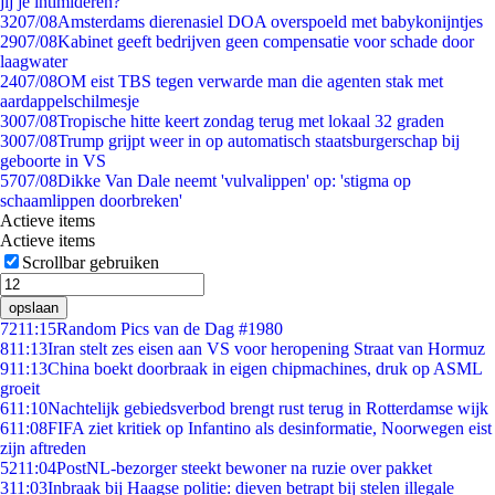
jij je intimideren?
32
07/08
Amsterdams dierenasiel DOA overspoeld met babykonijntjes
29
07/08
Kabinet geeft bedrijven geen compensatie voor schade door
laagwater
24
07/08
OM eist TBS tegen verwarde man die agenten stak met
aardappelschilmesje
30
07/08
Tropische hitte keert zondag terug met lokaal 32 graden
30
07/08
Trump grijpt weer in op automatisch staatsburgerschap bij
geboorte in VS
57
07/08
Dikke Van Dale neemt 'vulvalippen' op: 'stigma op
schaamlippen doorbreken'
Actieve items
Actieve items
Scrollbar gebruiken
opslaan
72
11:15
Random Pics van de Dag #1980
8
11:13
Iran stelt zes eisen aan VS voor heropening Straat van Hormuz
9
11:13
China boekt doorbraak in eigen chipmachines, druk op ASML
groeit
6
11:10
Nachtelijk gebiedsverbod brengt rust terug in Rotterdamse wijk
6
11:08
FIFA ziet kritiek op Infantino als desinformatie, Noorwegen eist
zijn aftreden
52
11:04
PostNL-bezorger steekt bewoner na ruzie over pakket
3
11:03
Inbraak bij Haagse politie: dieven betrapt bij stelen illegale