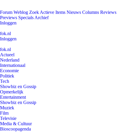
Forum
Weblog
Zoek
Actieve Items
Nieuws
Columns
Reviews
Previews
Specials
Archief
Inloggen
fok.nl
Inloggen
fok.nl
Actueel
Nederland
Internationaal
Economie
Politiek
Tech
Showbiz en Gossip
Opmerkelijk
Entertainment
Showbiz en Gossip
Muziek
Film
Televisie
Media & Cultuur
Bioscoopagenda