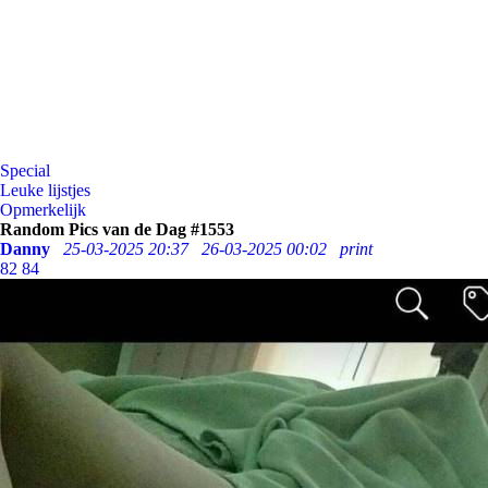
Special
Leuke lijstjes
Opmerkelijk
Random Pics van de Dag #1553
Danny
25-03-2025 20:37
26-03-2025 00:02
print
82
84