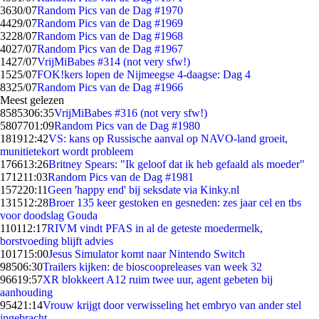
36
30/07
Random Pics van de Dag #1970
44
29/07
Random Pics van de Dag #1969
32
28/07
Random Pics van de Dag #1968
40
27/07
Random Pics van de Dag #1967
14
27/07
VrijMiBabes #314 (not very sfw!)
15
25/07
FOK!kers lopen de Nijmeegse 4-daagse: Dag 4
83
25/07
Random Pics van de Dag #1966
Meest gelezen
85853
06:35
VrijMiBabes #316 (not very sfw!)
58077
01:09
Random Pics van de Dag #1980
1819
12:42
VS: kans op Russische aanval op NAVO-land groeit,
munitietekort wordt probleem
1766
13:26
Britney Spears: "Ik geloof dat ik heb gefaald als moeder"
1712
11:03
Random Pics van de Dag #1981
1572
20:11
Geen 'happy end' bij seksdate via Kinky.nl
1315
12:28
Broer 135 keer gestoken en gesneden: zes jaar cel en tbs
voor doodslag Gouda
1101
12:17
RIVM vindt PFAS in al de geteste moedermelk,
borstvoeding blijft advies
1017
15:00
Jesus Simulator komt naar Nintendo Switch
985
06:30
Trailers kijken: de bioscoopreleases van week 32
966
19:57
XR blokkeert A12 ruim twee uur, agent gebeten bij
aanhouding
954
21:14
Vrouw krijgt door verwisseling het embryo van ander stel
ingebracht