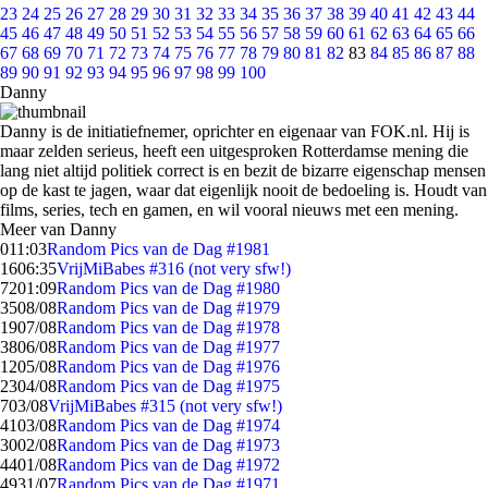
23
24
25
26
27
28
29
30
31
32
33
34
35
36
37
38
39
40
41
42
43
44
45
46
47
48
49
50
51
52
53
54
55
56
57
58
59
60
61
62
63
64
65
66
67
68
69
70
71
72
73
74
75
76
77
78
79
80
81
82
83
84
85
86
87
88
89
90
91
92
93
94
95
96
97
98
99
100
Danny
Danny is de initiatiefnemer, oprichter en eigenaar van FOK.nl. Hij is
maar zelden serieus, heeft een uitgesproken Rotterdamse mening die
lang niet altijd politiek correct is en bezit de bizarre eigenschap mensen
op de kast te jagen, waar dat eigenlijk nooit de bedoeling is. Houdt van
films, series, tech en gamen, en wil vooral nieuws met een mening.
Meer van Danny
0
11:03
Random Pics van de Dag #1981
16
06:35
VrijMiBabes #316 (not very sfw!)
72
01:09
Random Pics van de Dag #1980
35
08/08
Random Pics van de Dag #1979
19
07/08
Random Pics van de Dag #1978
38
06/08
Random Pics van de Dag #1977
12
05/08
Random Pics van de Dag #1976
23
04/08
Random Pics van de Dag #1975
7
03/08
VrijMiBabes #315 (not very sfw!)
41
03/08
Random Pics van de Dag #1974
30
02/08
Random Pics van de Dag #1973
44
01/08
Random Pics van de Dag #1972
49
31/07
Random Pics van de Dag #1971