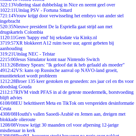
3
22:13
Vollering slaat dubbelslag in Nice en neemt geel over
10
22:11
Uitslag PSV - Fortuna Sittard
7
21:14
Vrouw krijgt door verwisseling het embryo van ander stel
ingebracht
5
20:35
Nieuwe president De la Espriella gaat strijd aan met
drugskartels Colombia
11
20:11
Geen 'happy end' bij seksdate via Kinky.nl
37
19:57
XR blokkeert A12 ruim twee uur, agent gebeten bij
aanhouding
3
19:21
Uitslag NEC - Telstar
22
15:00
Jesus Simulator komt naar Nintendo Switch
31
13:26
Britney Spears: "Ik geloof dat ik heb gefaald als moeder"
49
12:42
VS: kans op Russische aanval op NAVO-land groeit,
munitietekort wordt probleem
12
12:28
Broer 135 keer gestoken en gesneden: zes jaar cel en tbs voor
doodslag Gouda
21
12:17
RIVM vindt PFAS in al de geteste moedermelk, borstvoeding
blijft advies
61
08/08
EU bekritiseert Meta en TikTok om verspreiden desinformatie
Ceuta
43
08/08
Houthi's vallen Saoedi-Arabië en Jemen aan, dreigen met
blokkade olieroute
12
08/08
Vrouw krijgt 30 maanden cel voor afpersing 12-jarige
misdienaar in kerk
52
08/08
PostNL-bezorger steekt bewoner na ruzie over pakket