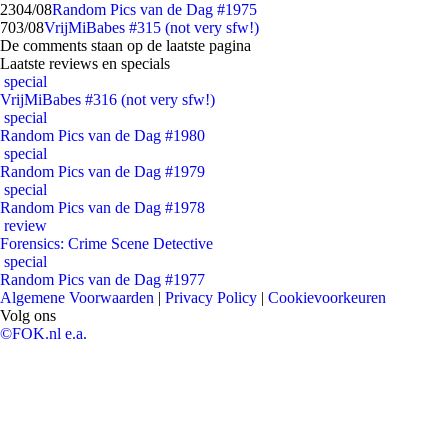
23
04/08
Random Pics van de Dag #1975
7
03/08
VrijMiBabes #315 (not very sfw!)
De comments staan op de laatste pagina
Laatste reviews en specials
special
VrijMiBabes #316 (not very sfw!)
special
Random Pics van de Dag #1980
special
Random Pics van de Dag #1979
special
Random Pics van de Dag #1978
review
Forensics: Crime Scene Detective
special
Random Pics van de Dag #1977
Algemene Voorwaarden
|
Privacy Policy
|
Cookievoorkeuren
Volg ons
©FOK.nl e.a.