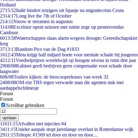
Holland
27
15:52
Italië hindert reizigers uit Spanje na migratiecrisis Ceuta
23
14:17
Long live the 7th of October
2
14:11
Nieuw te streamen in augustus
1
14:08
Excelsior opent seizoen met ruime zege op promovendus
Cambuur
60
13:58
Waterschappen slaan alarm wegens droogte: Gereedschapskist
leeg
37
13:13
Random Pics van de Dag #1833
16
12:43
Meta krijgt half miljard boete voor mentale schade bij jongeren
42
12:11
Voedselprijzen wereldwijd op hoogste niveau in ruim drie jaar
29
08/08
Kabinet geeft bedrijven geen compensatie voor schade door
laagwater
6
08/08
Trailers kijken: de bioscoopreleases van week 32
24
08/08
OM eist TBS tegen verwarde man die agenten stak met
aardappelschilmesje
Forum
Forum
Scrollbar gebruiken
opslaan
116
11:15
Afvallen met injecties #4
34
11:15
Unieke aanpak stopt jarenlange overlast in Rotterdamse wijk
29
11:15
Teltopic #1569 tel door en door en door....