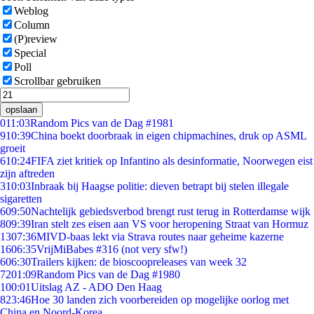
Weblog
Column
(P)review
Special
Poll
Scrollbar gebruiken
opslaan
0
11:03
Random Pics van de Dag #1981
9
10:39
China boekt doorbraak in eigen chipmachines, druk op ASML
groeit
6
10:24
FIFA ziet kritiek op Infantino als desinformatie, Noorwegen eist
zijn aftreden
3
10:03
Inbraak bij Haagse politie: dieven betrapt bij stelen illegale
sigaretten
6
09:50
Nachtelijk gebiedsverbod brengt rust terug in Rotterdamse wijk
8
09:39
Iran stelt zes eisen aan VS voor heropening Straat van Hormuz
13
07:36
MIVD-baas lekt via Strava routes naar geheime kazerne
16
06:35
VrijMiBabes #316 (not very sfw!)
6
06:30
Trailers kijken: de bioscoopreleases van week 32
72
01:09
Random Pics van de Dag #1980
1
00:01
Uitslag AZ - ADO Den Haag
8
23:46
Hoe 30 landen zich voorbereiden op mogelijke oorlog met
China en Noord-Korea