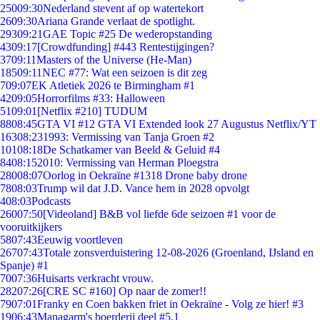
250
09:30
Nederland stevent af op watertekort
26
09:30
Ariana Grande verlaat de spotlight.
293
09:21
GAE Topic #25 De wederopstanding
43
09:17
[Crowdfunding] #443 Rentestijgingen?
37
09:11
Masters of the Universe (He-Man)
185
09:11
NEC #77: Wat een seizoen is dit zeg
7
09:07
EK Atletiek 2026 te Birmingham #1
42
09:05
Horrorfilms #33: Halloween
51
09:01
[Netflix #210] TUDUM
88
08:45
GTA VI #12 GTA VI Extended look 27 Augustus Netflix/YT
163
08:23
1993: Vermissing van Tanja Groen #2
101
08:18
De Schatkamer van Beeld & Geluid #4
84
08:15
2010: Vermissing van Herman Ploegstra
280
08:07
Oorlog in Oekraïne #1318 Drone baby drone
78
08:03
Trump wil dat J.D. Vance hem in 2028 opvolgt
4
08:03
Podcasts
260
07:50
[Videoland] B&B vol liefde 6de seizoen #1 voor de
vooruitkijkers
58
07:43
Eeuwig voortleven
267
07:43
Totale zonsverduistering 12-08-2026 (Groenland, IJsland en
Spanje) #1
70
07:36
Huisarts verkracht vrouw.
282
07:26
[CRE SC #160] Op naar de zomer!!
79
07:01
Franky en Coen bakken friet in Oekraïne - Volg ze hier! #3
19
06:43
Managarm's boerderij deel #5.1