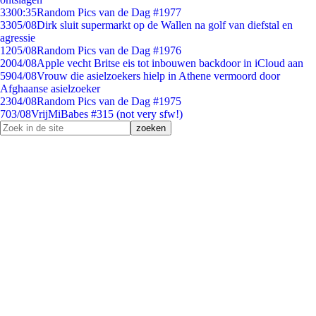
33
00:35
Random Pics van de Dag #1977
33
05/08
Dirk sluit supermarkt op de Wallen na golf van diefstal en
agressie
12
05/08
Random Pics van de Dag #1976
20
04/08
Apple vecht Britse eis tot inbouwen backdoor in iCloud aan
59
04/08
Vrouw die asielzoekers hielp in Athene vermoord door
Afghaanse asielzoeker
23
04/08
Random Pics van de Dag #1975
7
03/08
VrijMiBabes #315 (not very sfw!)