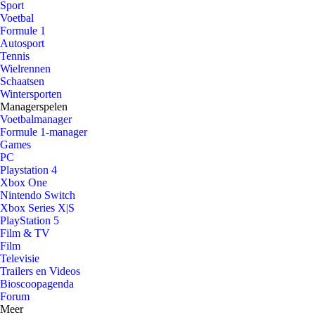
Sport
Voetbal
Formule 1
Autosport
Tennis
Wielrennen
Schaatsen
Wintersporten
Managerspelen
Voetbalmanager
Formule 1-manager
Games
PC
Playstation 4
Xbox One
Nintendo Switch
Xbox Series X|S
PlayStation 5
Film & TV
Film
Televisie
Trailers en Videos
Bioscoopagenda
Forum
Meer