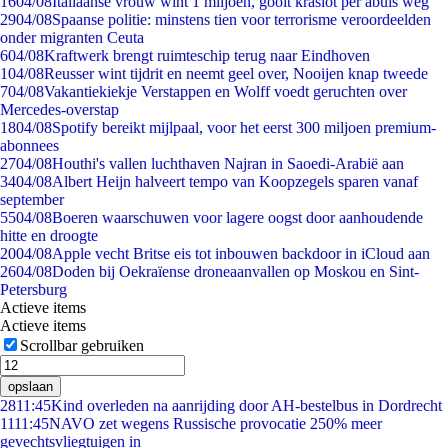
16
04/08
Italiaanse vrouw wint 1 miljoen, gooit kraslot per abuis weg
29
04/08
Spaanse politie: minstens tien voor terrorisme veroordeelden
onder migranten Ceuta
6
04/08
Kraftwerk brengt ruimteschip terug naar Eindhoven
1
04/08
Reusser wint tijdrit en neemt geel over, Nooijen knap tweede
7
04/08
Vakantiekiekje Verstappen en Wolff voedt geruchten over
Mercedes-overstap
18
04/08
Spotify bereikt mijlpaal, voor het eerst 300 miljoen premium-
abonnees
27
04/08
Houthi's vallen luchthaven Najran in Saoedi-Arabië aan
34
04/08
Albert Heijn halveert tempo van Koopzegels sparen vanaf
september
55
04/08
Boeren waarschuwen voor lagere oogst door aanhoudende
hitte en droogte
20
04/08
Apple vecht Britse eis tot inbouwen backdoor in iCloud aan
26
04/08
Doden bij Oekraïense droneaanvallen op Moskou en Sint-
Petersburg
Actieve items
Actieve items
Scrollbar gebruiken
opslaan
28
11:45
Kind overleden na aanrijding door AH-bestelbus in Dordrecht
11
11:45
NAVO zet wegens Russische provocatie 250% meer
gevechtsvliegtuigen in