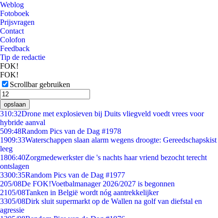
Weblog
Fotoboek
Prijsvragen
Contact
Colofon
Feedback
Tip de redactie
FOK!
FOK!
Scrollbar gebruiken
opslaan
3
10:32
Drone met explosieven bij Duits vliegveld voedt vrees voor
hybride aanval
5
09:48
Random Pics van de Dag #1978
19
09:33
Waterschappen slaan alarm wegens droogte: Gereedschapskist
leeg
18
06:40
Zorgmedewerkster die 's nachts haar vriend bezocht terecht
ontslagen
33
00:35
Random Pics van de Dag #1977
2
05/08
De FOK!Voetbalmanager 2026/2027 is begonnen
21
05/08
Tanken in België wordt nóg aantrekkelijker
33
05/08
Dirk sluit supermarkt op de Wallen na golf van diefstal en
agressie