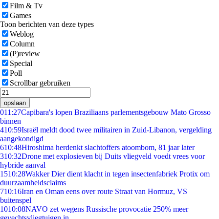
Film & Tv
Games
Toon berichten van deze types
Weblog
Column
(P)review
Special
Poll
Scrollbar gebruiken
opslaan
0
11:27
Capibara's lopen Braziliaans parlementsgebouw Mato Grosso
binnen
4
10:59
Israël meldt dood twee militairen in Zuid-Libanon, vergelding
aangekondigd
6
10:48
Hiroshima herdenkt slachtoffers atoombom, 81 jaar later
3
10:32
Drone met explosieven bij Duits vliegveld voedt vrees voor
hybride aanval
15
10:28
Wakker Dier dient klacht in tegen insectenfabriek Protix om
duurzaamheidsclaims
7
10:16
Iran en Oman eens over route Straat van Hormuz, VS
buitenspel
10
10:08
NAVO zet wegens Russische provocatie 250% meer
gevechtsvliegtuigen in