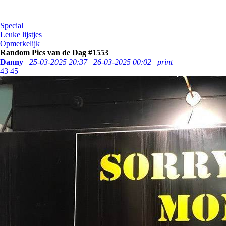
Special
Leuke lijstjes
Opmerkelijk
Random Pics van de Dag #1553
Danny
25-03-2025 20:37
26-03-2025 00:02
print
43
45