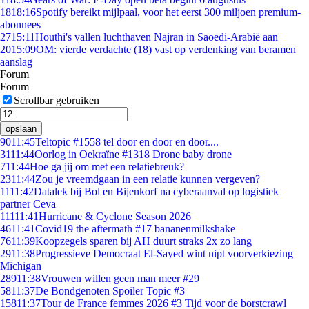
18
18:16
Spotify bereikt mijlpaal, voor het eerst 300 miljoen premium-
abonnees
27
15:11
Houthi's vallen luchthaven Najran in Saoedi-Arabië aan
20
15:09
OM: vierde verdachte (18) vast op verdenking van beramen
aanslag
Forum
Forum
Scrollbar gebruiken
opslaan
90
11:45
Teltopic #1558 tel door en door en door....
31
11:44
Oorlog in Oekraïne #1318 Drone baby drone
7
11:44
Hoe ga jij om met een relatiebreuk?
23
11:44
Zou je vreemdgaan in een relatie kunnen vergeven?
11
11:42
Datalek bij Bol en Bijenkorf na cyberaanval op logistiek
partner Ceva
111
11:41
Hurricane & Cyclone Season 2026
46
11:41
Covid19 the aftermath #17 bananenmilkshake
76
11:39
Koopzegels sparen bij AH duurt straks 2x zo lang
29
11:38
Progressieve Democraat El-Sayed wint nipt voorverkiezing
Michigan
289
11:38
Vrouwen willen geen man meer #29
58
11:37
De Bondgenoten Spoiler Topic #3
158
11:37
Tour de France femmes 2026 #3 Tijd voor de borstcrawl