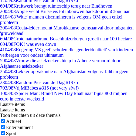
12
05/08
Random Pics van de Dag #1976
6
04/08
Kraftwerk brengt ruimteschip terug naar Eindhoven
20
04/08
Apple vecht Britse eis tot inbouwen backdoor in iCloud aan
81
04/08
'Witte' mannen discrimineren is volgens OM geen enkel
probleem
30
04/08
Ceuta-leider noemt Marokkaanse grensaanval door migranten
'gruweldaad'
6
04/08
Grote natuurbrand Boschhuizerbergen groeit naar 100 hectare
6
04/08
FOK! was even down
41
04/08
Regering VS geeft scholen die 'genderidentiteit' van kinderen
verbergen voor ouders ultimatum
59
04/08
Vrouw die asielzoekers hielp in Athene vermoord door
Afghaanse asielzoeker
25
04/08
Lekker op vakantie naar Afghanistan volgens Taliban geen
probleem
23
04/08
Random Pics van de Dag #1975
7
03/08
VrijMiBabes #315 (not very sfw!)
10
03/08
Spider-Man: Brand New Day knalt naar bijna 800 miljoen
euro in eerste weekend
Laatste items
Laatste items
Toon berichten uit deze thema's
Actueel
Entertainment
Sport