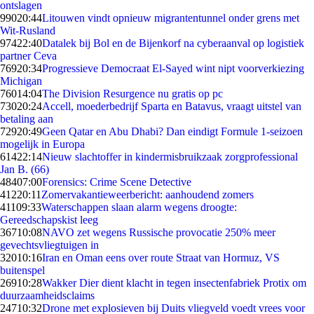
ontslagen
990
20:44
Litouwen vindt opnieuw migrantentunnel onder grens met
Wit-Rusland
974
22:40
Datalek bij Bol en de Bijenkorf na cyberaanval op logistiek
partner Ceva
769
20:34
Progressieve Democraat El-Sayed wint nipt voorverkiezing
Michigan
760
14:04
The Division Resurgence nu gratis op pc
730
20:24
Accell, moederbedrijf Sparta en Batavus, vraagt uitstel van
betaling aan
729
20:49
Geen Qatar en Abu Dhabi? Dan eindigt Formule 1-seizoen
mogelijk in Europa
614
22:14
Nieuw slachtoffer in kindermisbruikzaak zorgprofessional
Jan B. (66)
484
07:00
Forensics: Crime Scene Detective
412
20:11
Zomervakantieweerbericht: aanhoudend zomers
411
09:33
Waterschappen slaan alarm wegens droogte:
Gereedschapskist leeg
367
10:08
NAVO zet wegens Russische provocatie 250% meer
gevechtsvliegtuigen in
320
10:16
Iran en Oman eens over route Straat van Hormuz, VS
buitenspel
269
10:28
Wakker Dier dient klacht in tegen insectenfabriek Protix om
duurzaamheidsclaims
247
10:32
Drone met explosieven bij Duits vliegveld voedt vrees voor