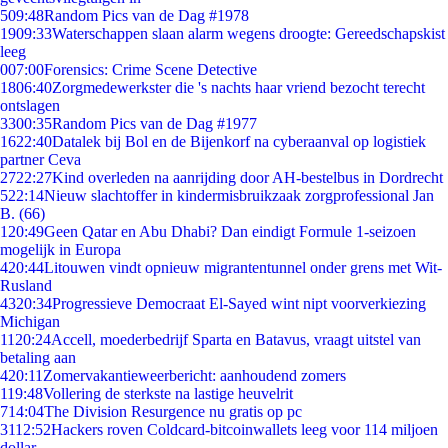
5
09:48
Random Pics van de Dag #1978
19
09:33
Waterschappen slaan alarm wegens droogte: Gereedschapskist
leeg
0
07:00
Forensics: Crime Scene Detective
18
06:40
Zorgmedewerkster die 's nachts haar vriend bezocht terecht
ontslagen
33
00:35
Random Pics van de Dag #1977
16
22:40
Datalek bij Bol en de Bijenkorf na cyberaanval op logistiek
partner Ceva
27
22:27
Kind overleden na aanrijding door AH-bestelbus in Dordrecht
5
22:14
Nieuw slachtoffer in kindermisbruikzaak zorgprofessional Jan
B. (66)
1
20:49
Geen Qatar en Abu Dhabi? Dan eindigt Formule 1-seizoen
mogelijk in Europa
4
20:44
Litouwen vindt opnieuw migrantentunnel onder grens met Wit-
Rusland
43
20:34
Progressieve Democraat El-Sayed wint nipt voorverkiezing
Michigan
11
20:24
Accell, moederbedrijf Sparta en Batavus, vraagt uitstel van
betaling aan
4
20:11
Zomervakantieweerbericht: aanhoudend zomers
1
19:48
Vollering de sterkste na lastige heuvelrit
7
14:04
The Division Resurgence nu gratis op pc
31
12:52
Hackers roven Coldcard-bitcoinwallets leeg voor 114 miljoen
dollar