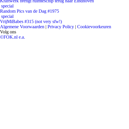
Kraftwerk brengt ruimteschip terug naar Eindhoven
special
Random Pics van de Dag #1975
special
VrijMiBabes #315 (not very sfw!)
Algemene Voorwaarden
|
Privacy Policy
|
Cookievoorkeuren
Volg ons
©FOK.nl e.a.