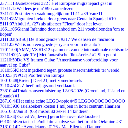
237
11:13
Asielzoekers #22 : Het Europese migratiepact gaat in
117
11:12
Wat lees je nu? #96 zomerlezen
33
11:12
Post hier zo vaak mogelijk om 11:11 #39 Vanz11
28
11:08
Migranten breken door grens naar Ceuta in Spanje,l #10
51
11:07
Abdul A. (27) als afperser "Fleur" door het leven
166
11:06
Gianni Infantino doet aanbod om 211 voetbalbonden 'om te
kopen'
21
11:03
[SBS6] De Bondgenoten #317 We dansen de macaroni
14
11:02
Wat is nou een goede jerrycan voor in de auto ?
170
11:00
[AMV] VS #1312 spammers van de internationale rechtsorde
113
11:00
[Apple TV] Met fantastische films/series! #2 Silo genot
112
10:59
De VS framen Cuba: "Amerikaanse voorbereiding voor
aanval op Cuba"
18
10:55
Klacht ingediend tegen grootste insectenfabriek ter wereld
5
10:53
[NPO2] Poorten van Europa
100
10:48
[Breien] Deel 21, met zomerbreisels
32
10:45
GGZ heeft mij gezond verklaard.
238
10:44
Totale zonsverduistering 12-08-2026 (Groenland, IJsland en
Spanje) #1
267
10:44
Het enige echte LEGO-topic #45 LEGOOOOOOOOOOO
70
10:39
30 asielzoekers kosten 1 miljoen in hotel centrum Haarlem
105
10:37
Jan B. (66) misbruikt zeker 14 kinderen
38
10:34
[Eva vd Wijdeven] geruchten over dakloosheid
69
10:25
Een tactische/militaire analyse van het front in Oekraïne #31
218
10:14
De Avondetappe #176 - Met Ellen ten Damme.