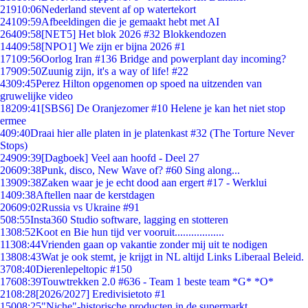
219
10:06
Nederland stevent af op watertekort
241
09:59
Afbeeldingen die je gemaakt hebt met AI
264
09:58
[NET5] Het blok 2026 #32 Blokkendozen
144
09:58
[NPO1] We zijn er bijna 2026 #1
171
09:56
Oorlog Iran #136 Bridge and powerplant day incoming?
179
09:50
Zuunig zijn, it's a way of life! #22
43
09:45
Perez Hilton opgenomen op spoed na uitzenden van
gruwelijke video
182
09:41
[SBS6] De Oranjezomer #10 Helene je kan het niet stop
ermee
4
09:40
Draai hier alle platen in je platenkast #32 (The Torture Never
Stops)
249
09:39
[Dagboek] Veel aan hoofd - Deel 27
206
09:38
Punk, disco, New Wave of? #60 Sing along...
139
09:38
Zaken waar je je echt dood aan ergert #17 - Werklui
14
09:38
Aftellen naar de kerstdagen
206
09:02
Russia vs Ukraine #91
5
08:55
Insta360 Studio software, lagging en stotteren
13
08:52
Koot en Bie hun tijd ver vooruit..................
113
08:44
Vrienden gaan op vakantie zonder mij uit te nodigen
138
08:43
Wat je ook stemt, je krijgt in NL altijd Links Liberaal Beleid.
37
08:40
Dierenlepeltopic #150
176
08:39
Touwtrekken 2.0 #636 - Team 1 beste team *G* *O*
21
08:28
[2026/2027] Eredivisietoto #1
150
08:25
"Niche"-historische producten in de supermarkt