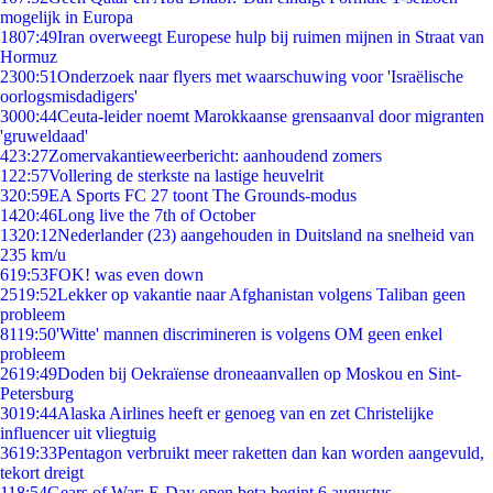
mogelijk in Europa
18
07:49
Iran overweegt Europese hulp bij ruimen mijnen in Straat van
Hormuz
23
00:51
Onderzoek naar flyers met waarschuwing voor 'Israëlische
oorlogsmisdadigers'
30
00:44
Ceuta-leider noemt Marokkaanse grensaanval door migranten
'gruweldaad'
4
23:27
Zomervakantieweerbericht: aanhoudend zomers
1
22:57
Vollering de sterkste na lastige heuvelrit
3
20:59
EA Sports FC 27 toont The Grounds-modus
14
20:46
Long live the 7th of October
13
20:12
Nederlander (23) aangehouden in Duitsland na snelheid van
235 km/u
6
19:53
FOK! was even down
25
19:52
Lekker op vakantie naar Afghanistan volgens Taliban geen
probleem
81
19:50
'Witte' mannen discrimineren is volgens OM geen enkel
probleem
26
19:49
Doden bij Oekraïense droneaanvallen op Moskou en Sint-
Petersburg
30
19:44
Alaska Airlines heeft er genoeg van en zet Christelijke
influencer uit vliegtuig
36
19:33
Pentagon verbruikt meer raketten dan kan worden aangevuld,
tekort dreigt
1
18:54
Gears of War: E-Day open beta begint 6 augustus