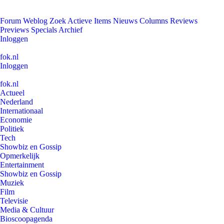
Forum
Weblog
Zoek
Actieve Items
Nieuws
Columns
Reviews
Previews
Specials
Archief
Inloggen
fok.nl
Inloggen
fok.nl
Actueel
Nederland
Internationaal
Economie
Politiek
Tech
Showbiz en Gossip
Opmerkelijk
Entertainment
Showbiz en Gossip
Muziek
Film
Televisie
Media & Cultuur
Bioscoopagenda