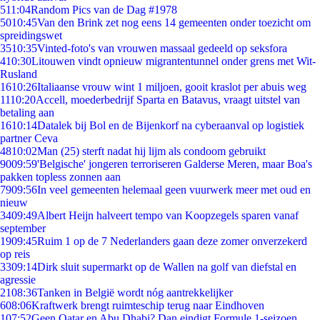
5
11:04
Random Pics van de Dag #1978
50
10:45
Van den Brink zet nog eens 14 gemeenten onder toezicht om
spreidingswet
35
10:35
Vinted-foto's van vrouwen massaal gedeeld op seksfora
4
10:30
Litouwen vindt opnieuw migrantentunnel onder grens met Wit-
Rusland
16
10:26
Italiaanse vrouw wint 1 miljoen, gooit kraslot per abuis weg
11
10:20
Accell, moederbedrijf Sparta en Batavus, vraagt uitstel van
betaling aan
16
10:14
Datalek bij Bol en de Bijenkorf na cyberaanval op logistiek
partner Ceva
48
10:02
Man (25) sterft nadat hij lijm als condoom gebruikt
90
09:59
'Belgische' jongeren terroriseren Galderse Meren, maar Boa's
pakken topless zonnen aan
79
09:56
In veel gemeenten helemaal geen vuurwerk meer met oud en
nieuw
34
09:49
Albert Heijn halveert tempo van Koopzegels sparen vanaf
september
19
09:45
Ruim 1 op de 7 Nederlanders gaan deze zomer onverzekerd
op reis
33
09:14
Dirk sluit supermarkt op de Wallen na golf van diefstal en
agressie
21
08:36
Tanken in België wordt nóg aantrekkelijker
6
08:06
Kraftwerk brengt ruimteschip terug naar Eindhoven
1
07:52
Geen Qatar en Abu Dhabi? Dan eindigt Formule 1-seizoen