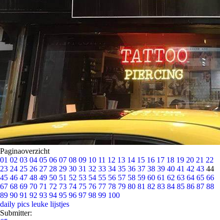
Paginaoverzicht
01
02
03
04
05
06
07
08
09
10
11
12
13
14
15
16
17
18
19
20
21
22
23
24
25
26
27
28
29
30
31
32
33
34
35
36
37
38
39
40
41
42
43
44
45
46
47
48
49
50
51
52
53
54
55
56
57
58
59
60
61
62
63
64
65
66
67
68
69
70
71
72
73
74
75
76
77
78
79
80
81
82
83
84
85
86
87
88
89
90
91
92
93
94
95
96
97
98
99
100
daily pics
leuke lijstjes
Submitter: