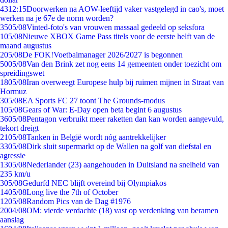
43
12:15
Doorwerken na AOW-leeftijd vaker vastgelegd in cao's, moet
werken na je 67e de norm worden?
35
05/08
Vinted-foto's van vrouwen massaal gedeeld op seksfora
1
05/08
Nieuwe XBOX Game Pass titels voor de eerste helft van de
maand augustus
2
05/08
De FOK!Voetbalmanager 2026/2027 is begonnen
50
05/08
Van den Brink zet nog eens 14 gemeenten onder toezicht om
spreidingswet
18
05/08
Iran overweegt Europese hulp bij ruimen mijnen in Straat van
Hormuz
3
05/08
EA Sports FC 27 toont The Grounds-modus
1
05/08
Gears of War: E-Day open beta begint 6 augustus
36
05/08
Pentagon verbruikt meer raketten dan kan worden aangevuld,
tekort dreigt
21
05/08
Tanken in België wordt nóg aantrekkelijker
33
05/08
Dirk sluit supermarkt op de Wallen na golf van diefstal en
agressie
13
05/08
Nederlander (23) aangehouden in Duitsland na snelheid van
235 km/u
3
05/08
Gedurfd NEC blijft overeind bij Olympiakos
14
05/08
Long live the 7th of October
12
05/08
Random Pics van de Dag #1976
20
04/08
OM: vierde verdachte (18) vast op verdenking van beramen
aanslag