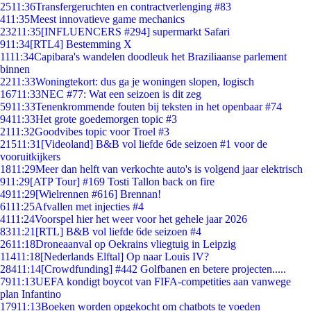
25
11:36
Transfergeruchten en contractverlenging #83
4
11:35
Meest innovatieve game mechanics
232
11:35
[INFLUENCERS #294] supermarkt Safari
9
11:34
[RTL4] Bestemming X
11
11:34
Capibara's wandelen doodleuk het Braziliaanse parlement
binnen
22
11:33
Woningtekort: dus ga je woningen slopen, logisch
167
11:33
NEC #77: Wat een seizoen is dit zeg
59
11:33
Tenenkrommende fouten bij teksten in het openbaar #74
94
11:33
Het grote goedemorgen topic #3
21
11:32
Goodvibes topic voor Troel #3
215
11:31
[Videoland] B&B vol liefde 6de seizoen #1 voor de
vooruitkijkers
18
11:29
Meer dan helft van verkochte auto's is volgend jaar elektrisch
9
11:29
[ATP Tour] #169 Tosti Tallon back on fire
49
11:29
[Wielrennen #616] Brennan!
61
11:25
Afvallen met injecties #4
41
11:24
Voorspel hier het weer voor het gehele jaar 2026
83
11:21
[RTL] B&B vol liefde 6de seizoen #4
26
11:18
Droneaanval op Oekrains vliegtuig in Leipzig
114
11:18
[Nederlands Elftal] Op naar Louis IV?
284
11:14
[Crowdfunding] #442 Golfbanen en betere projecten.....
79
11:13
UEFA kondigt boycot van FIFA-competities aan vanwege
plan Infantino
179
11:13
Boeken worden opgekocht om chatbots te voeden