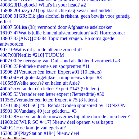
40
08:23
[Dagboek] What's in your head? #2
158
08:20
Lizzy (21) op klaarlichte dag zwaar mishandeld
218
08:01
GR: Elk glas alcohol is riskant, geen bewijs voor gunstig
effect
108
07:50
Lisa (38) vermoord door Afghaanse asielzoeker
161
07:47
Wat is jullie binnenhuistemperatuur? #81 Horrorzomer
138
07:33
[AKQ] #3384 Topic met vragen. En soms goede
antwoorden.
9
07:10
Wat is dit jaar de ultieme zomerhit?
40
07:03
[Netflix #210] TUDUM
60
07:00
De neergang van Duitsland als lichtend voorbeeld #3
187
06:23
Politieke meme's en spotprenten #11
139
06:21
Verander één letter: Expert #91 (10 letters)
19
06:04
Het grote dagelijkse Trump nieuws topic #31
41
05:58
Welke accu's? en halen uit Asie?
46
05:55
Verander één letter: Expert #143 (9 letters)
196
05:53
Verander een letter expert (7lettereditie) #50
11
05:52
Verander één letter. Expert # 75 (8 letters)
127
01:48
[DRT SC] #6: RendacGoden sponsored by TONZON
169
01:08
Vandaag 40 jaar geleden... #3
21
00:28
Hoe veranderde rouw/verlies bij jullie door de jaren heen?
119
00:26
[WLR SC #417] Nieuw deel openen was kaputt
34
00:21
Hoe kom je van egels af?
163
00:00
[PlayStation #184] Nieuw deel
Leuke lijstjes