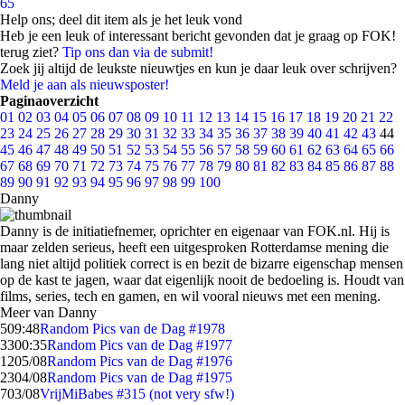
65
Help ons; deel dit item als je het leuk vond
Heb je een leuk of interessant bericht gevonden dat je graag op FOK!
terug ziet?
Tip ons dan via de submit!
Zoek jij altijd de leukste nieuwtjes en kun je daar leuk over schrijven?
Meld je aan als nieuwsposter!
Paginaoverzicht
01
02
03
04
05
06
07
08
09
10
11
12
13
14
15
16
17
18
19
20
21
22
23
24
25
26
27
28
29
30
31
32
33
34
35
36
37
38
39
40
41
42
43
44
45
46
47
48
49
50
51
52
53
54
55
56
57
58
59
60
61
62
63
64
65
66
67
68
69
70
71
72
73
74
75
76
77
78
79
80
81
82
83
84
85
86
87
88
89
90
91
92
93
94
95
96
97
98
99
100
Danny
Danny is de initiatiefnemer, oprichter en eigenaar van FOK.nl. Hij is
maar zelden serieus, heeft een uitgesproken Rotterdamse mening die
lang niet altijd politiek correct is en bezit de bizarre eigenschap mensen
op de kast te jagen, waar dat eigenlijk nooit de bedoeling is. Houdt van
films, series, tech en gamen, en wil vooral nieuws met een mening.
Meer van Danny
5
09:48
Random Pics van de Dag #1978
33
00:35
Random Pics van de Dag #1977
12
05/08
Random Pics van de Dag #1976
23
04/08
Random Pics van de Dag #1975
7
03/08
VrijMiBabes #315 (not very sfw!)