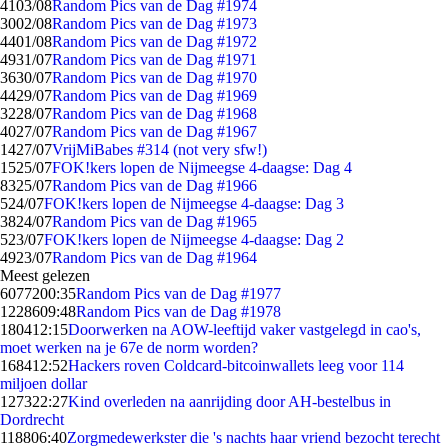
41
03/08
Random Pics van de Dag #1974
30
02/08
Random Pics van de Dag #1973
44
01/08
Random Pics van de Dag #1972
49
31/07
Random Pics van de Dag #1971
36
30/07
Random Pics van de Dag #1970
44
29/07
Random Pics van de Dag #1969
32
28/07
Random Pics van de Dag #1968
40
27/07
Random Pics van de Dag #1967
14
27/07
VrijMiBabes #314 (not very sfw!)
15
25/07
FOK!kers lopen de Nijmeegse 4-daagse: Dag 4
83
25/07
Random Pics van de Dag #1966
5
24/07
FOK!kers lopen de Nijmeegse 4-daagse: Dag 3
38
24/07
Random Pics van de Dag #1965
5
23/07
FOK!kers lopen de Nijmeegse 4-daagse: Dag 2
49
23/07
Random Pics van de Dag #1964
Meest gelezen
60772
00:35
Random Pics van de Dag #1977
12286
09:48
Random Pics van de Dag #1978
1804
12:15
Doorwerken na AOW-leeftijd vaker vastgelegd in cao's,
moet werken na je 67e de norm worden?
1684
12:52
Hackers roven Coldcard-bitcoinwallets leeg voor 114
miljoen dollar
1273
22:27
Kind overleden na aanrijding door AH-bestelbus in
Dordrecht
1188
06:40
Zorgmedewerkster die 's nachts haar vriend bezocht terecht