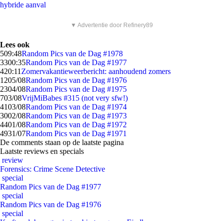
hybride aanval
▼ Advertentie door Refinery89
Lees ook
5
09:48
Random Pics van de Dag #1978
33
00:35
Random Pics van de Dag #1977
4
20:11
Zomervakantieweerbericht: aanhoudend zomers
12
05/08
Random Pics van de Dag #1976
23
04/08
Random Pics van de Dag #1975
7
03/08
VrijMiBabes #315 (not very sfw!)
41
03/08
Random Pics van de Dag #1974
30
02/08
Random Pics van de Dag #1973
44
01/08
Random Pics van de Dag #1972
49
31/07
Random Pics van de Dag #1971
De comments staan op de laatste pagina
Laatste reviews en specials
review
Forensics: Crime Scene Detective
special
Random Pics van de Dag #1977
special
Random Pics van de Dag #1976
special