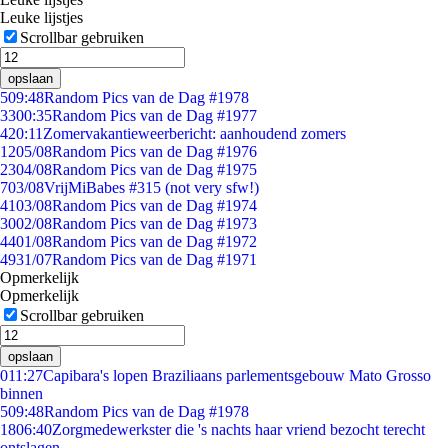
Leuke lijstjes
Scrollbar gebruiken
opslaan
5
09:48
Random Pics van de Dag #1978
33
00:35
Random Pics van de Dag #1977
4
20:11
Zomervakantieweerbericht: aanhoudend zomers
12
05/08
Random Pics van de Dag #1976
23
04/08
Random Pics van de Dag #1975
7
03/08
VrijMiBabes #315 (not very sfw!)
41
03/08
Random Pics van de Dag #1974
30
02/08
Random Pics van de Dag #1973
44
01/08
Random Pics van de Dag #1972
49
31/07
Random Pics van de Dag #1971
Opmerkelijk
Opmerkelijk
Scrollbar gebruiken
opslaan
0
11:27
Capibara's lopen Braziliaans parlementsgebouw Mato Grosso
binnen
5
09:48
Random Pics van de Dag #1978
18
06:40
Zorgmedewerkster die 's nachts haar vriend bezocht terecht
ontslagen