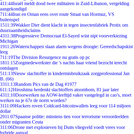
4
11:44
Israël meldt dood twee militairen in Zuid-Libanon, vergelding
aangekondigd
7
11:44
Iran en Oman eens over route Straat van Hormuz, VS
buitenspel
15
11:39
Wakker Dier dient klacht in tegen insectenfabriek Protix om
duurzaamheidsclaims
43
11:38
Progressieve Democraat El-Sayed wint nipt voorverkiezing
Michigan
19
11:26
Waterschappen slaan alarm wegens droogte: Gereedschapskist
leeg
7
11:19
The Division Resurgence nu gratis op pc
18
11:15
Zorgmedewerkster die 's nachts haar vriend bezocht terecht
ontslagen
5
11:13
Nieuw slachtoffer in kindermisbruikzaak zorgprofessional Jan
B. (66)
33
11:13
Random Pics van de Dag #1977
6
11:12
Hiroshima herdenkt slachtoffers atoombom, 81 jaar later
43
11:10
Doorwerken na AOW-leeftijd vaker vastgelegd in cao's, moet
werken na je 67e de norm worden?
31
11:09
Hackers roven Coldcard-bitcoinwallets leeg voor 114 miljoen
dollar
29
11:07
Spaanse politie: minstens tien voor terrorisme veroordeelden
onder migranten Ceuta
3
11:06
Drone met explosieven bij Duits vliegveld voedt vrees voor
hybride aanval