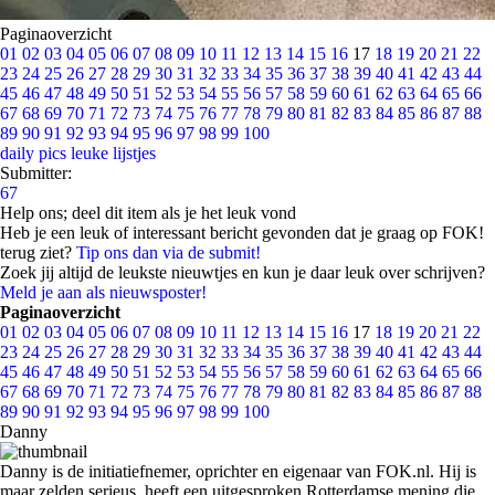
Paginaoverzicht
01
02
03
04
05
06
07
08
09
10
11
12
13
14
15
16
17
18
19
20
21
22
23
24
25
26
27
28
29
30
31
32
33
34
35
36
37
38
39
40
41
42
43
44
45
46
47
48
49
50
51
52
53
54
55
56
57
58
59
60
61
62
63
64
65
66
67
68
69
70
71
72
73
74
75
76
77
78
79
80
81
82
83
84
85
86
87
88
89
90
91
92
93
94
95
96
97
98
99
100
daily pics
leuke lijstjes
Submitter:
67
Help ons; deel dit item als je het leuk vond
Heb je een leuk of interessant bericht gevonden dat je graag op FOK!
terug ziet?
Tip ons dan via de submit!
Zoek jij altijd de leukste nieuwtjes en kun je daar leuk over schrijven?
Meld je aan als nieuwsposter!
Paginaoverzicht
01
02
03
04
05
06
07
08
09
10
11
12
13
14
15
16
17
18
19
20
21
22
23
24
25
26
27
28
29
30
31
32
33
34
35
36
37
38
39
40
41
42
43
44
45
46
47
48
49
50
51
52
53
54
55
56
57
58
59
60
61
62
63
64
65
66
67
68
69
70
71
72
73
74
75
76
77
78
79
80
81
82
83
84
85
86
87
88
89
90
91
92
93
94
95
96
97
98
99
100
Danny
Danny is de initiatiefnemer, oprichter en eigenaar van FOK.nl. Hij is
maar zelden serieus, heeft een uitgesproken Rotterdamse mening die