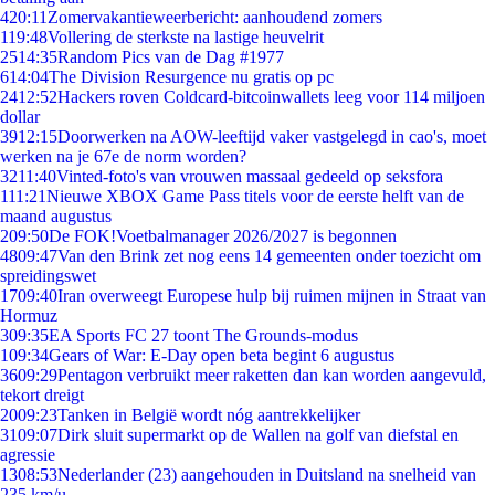
4
20:11
Zomervakantieweerbericht: aanhoudend zomers
1
19:48
Vollering de sterkste na lastige heuvelrit
25
14:35
Random Pics van de Dag #1977
6
14:04
The Division Resurgence nu gratis op pc
24
12:52
Hackers roven Coldcard-bitcoinwallets leeg voor 114 miljoen
dollar
39
12:15
Doorwerken na AOW-leeftijd vaker vastgelegd in cao's, moet
werken na je 67e de norm worden?
32
11:40
Vinted-foto's van vrouwen massaal gedeeld op seksfora
1
11:21
Nieuwe XBOX Game Pass titels voor de eerste helft van de
maand augustus
2
09:50
De FOK!Voetbalmanager 2026/2027 is begonnen
48
09:47
Van den Brink zet nog eens 14 gemeenten onder toezicht om
spreidingswet
17
09:40
Iran overweegt Europese hulp bij ruimen mijnen in Straat van
Hormuz
3
09:35
EA Sports FC 27 toont The Grounds-modus
1
09:34
Gears of War: E-Day open beta begint 6 augustus
36
09:29
Pentagon verbruikt meer raketten dan kan worden aangevuld,
tekort dreigt
20
09:23
Tanken in België wordt nóg aantrekkelijker
31
09:07
Dirk sluit supermarkt op de Wallen na golf van diefstal en
agressie
13
08:53
Nederlander (23) aangehouden in Duitsland na snelheid van
235 km/u