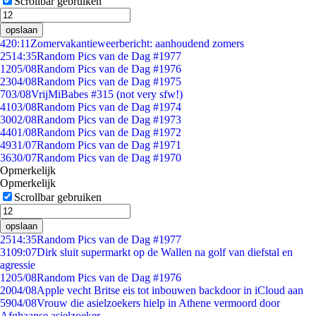
Scrollbar gebruiken
opslaan
4
20:11
Zomervakantieweerbericht: aanhoudend zomers
25
14:35
Random Pics van de Dag #1977
12
05/08
Random Pics van de Dag #1976
23
04/08
Random Pics van de Dag #1975
7
03/08
VrijMiBabes #315 (not very sfw!)
41
03/08
Random Pics van de Dag #1974
30
02/08
Random Pics van de Dag #1973
44
01/08
Random Pics van de Dag #1972
49
31/07
Random Pics van de Dag #1971
36
30/07
Random Pics van de Dag #1970
Opmerkelijk
Opmerkelijk
Scrollbar gebruiken
opslaan
25
14:35
Random Pics van de Dag #1977
31
09:07
Dirk sluit supermarkt op de Wallen na golf van diefstal en
agressie
12
05/08
Random Pics van de Dag #1976
20
04/08
Apple vecht Britse eis tot inbouwen backdoor in iCloud aan
59
04/08
Vrouw die asielzoekers hielp in Athene vermoord door
Afghaanse asielzoeker