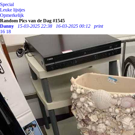
Special
Leuke lijstjes
Opmerkelijk
Random Pics van de Dag #1545
Danny
15-03-2025 22:38
16-03-2025 00:12
print
16
18