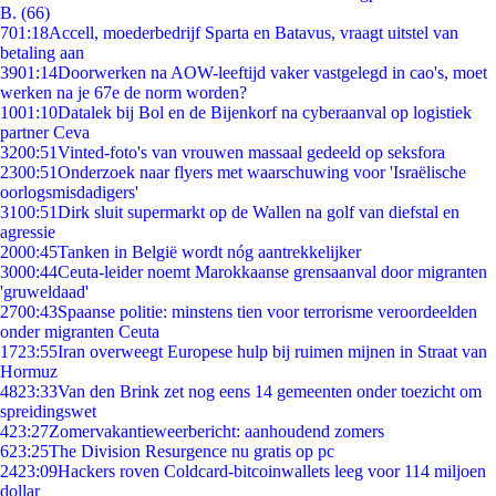
B. (66)
7
01:18
Accell, moederbedrijf Sparta en Batavus, vraagt uitstel van
betaling aan
39
01:14
Doorwerken na AOW-leeftijd vaker vastgelegd in cao's, moet
werken na je 67e de norm worden?
10
01:10
Datalek bij Bol en de Bijenkorf na cyberaanval op logistiek
partner Ceva
32
00:51
Vinted-foto's van vrouwen massaal gedeeld op seksfora
23
00:51
Onderzoek naar flyers met waarschuwing voor 'Israëlische
oorlogsmisdadigers'
31
00:51
Dirk sluit supermarkt op de Wallen na golf van diefstal en
agressie
20
00:45
Tanken in België wordt nóg aantrekkelijker
30
00:44
Ceuta-leider noemt Marokkaanse grensaanval door migranten
'gruweldaad'
27
00:43
Spaanse politie: minstens tien voor terrorisme veroordeelden
onder migranten Ceuta
17
23:55
Iran overweegt Europese hulp bij ruimen mijnen in Straat van
Hormuz
48
23:33
Van den Brink zet nog eens 14 gemeenten onder toezicht om
spreidingswet
4
23:27
Zomervakantieweerbericht: aanhoudend zomers
6
23:25
The Division Resurgence nu gratis op pc
24
23:09
Hackers roven Coldcard-bitcoinwallets leeg voor 114 miljoen
dollar