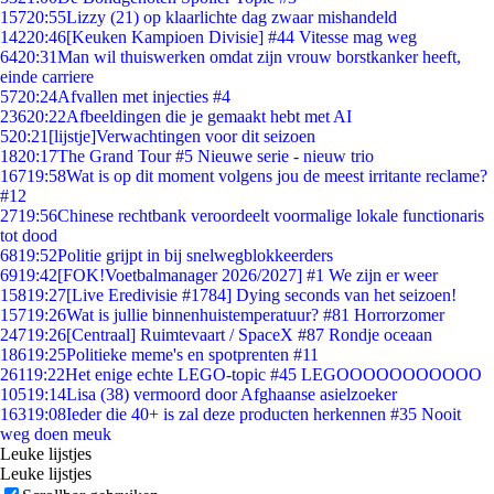
157
20:55
Lizzy (21) op klaarlichte dag zwaar mishandeld
142
20:46
[Keuken Kampioen Divisie] #44 Vitesse mag weg
64
20:31
Man wil thuiswerken omdat zijn vrouw borstkanker heeft,
einde carriere
57
20:24
Afvallen met injecties #4
236
20:22
Afbeeldingen die je gemaakt hebt met AI
5
20:21
[lijstje]Verwachtingen voor dit seizoen
18
20:17
The Grand Tour #5 Nieuwe serie - nieuw trio
167
19:58
Wat is op dit moment volgens jou de meest irritante reclame?
#12
27
19:56
Chinese rechtbank veroordeelt voormalige lokale functionaris
tot dood
68
19:52
Politie grijpt in bij snelwegblokkeerders
69
19:42
[FOK!Voetbalmanager 2026/2027] #1 We zijn er weer
158
19:27
[Live Eredivisie #1784] Dying seconds van het seizoen!
157
19:26
Wat is jullie binnenhuistemperatuur? #81 Horrorzomer
247
19:26
[Centraal] Ruimtevaart / SpaceX #87 Rondje oceaan
186
19:25
Politieke meme's en spotprenten #11
261
19:22
Het enige echte LEGO-topic #45 LEGOOOOOOOOOOO
105
19:14
Lisa (38) vermoord door Afghaanse asielzoeker
163
19:08
Ieder die 40+ is zal deze producten herkennen #35 Nooit
weg doen meuk
Leuke lijstjes
Leuke lijstjes