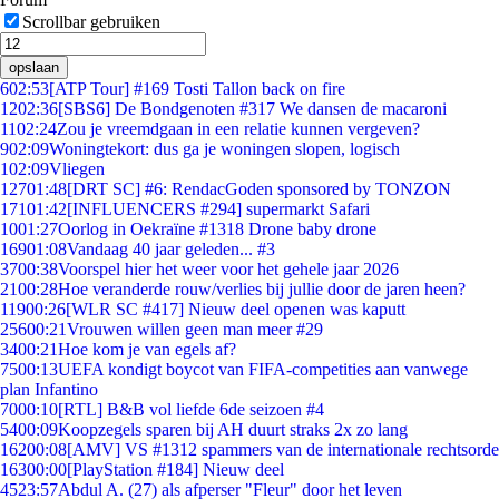
Scrollbar gebruiken
opslaan
6
02:53
[ATP Tour] #169 Tosti Tallon back on fire
12
02:36
[SBS6] De Bondgenoten #317 We dansen de macaroni
11
02:24
Zou je vreemdgaan in een relatie kunnen vergeven?
9
02:09
Woningtekort: dus ga je woningen slopen, logisch
1
02:09
Vliegen
127
01:48
[DRT SC] #6: RendacGoden sponsored by TONZON
171
01:42
[INFLUENCERS #294] supermarkt Safari
10
01:27
Oorlog in Oekraïne #1318 Drone baby drone
169
01:08
Vandaag 40 jaar geleden... #3
37
00:38
Voorspel hier het weer voor het gehele jaar 2026
21
00:28
Hoe veranderde rouw/verlies bij jullie door de jaren heen?
119
00:26
[WLR SC #417] Nieuw deel openen was kaputt
256
00:21
Vrouwen willen geen man meer #29
34
00:21
Hoe kom je van egels af?
75
00:13
UEFA kondigt boycot van FIFA-competities aan vanwege
plan Infantino
70
00:10
[RTL] B&B vol liefde 6de seizoen #4
54
00:09
Koopzegels sparen bij AH duurt straks 2x zo lang
162
00:08
[AMV] VS #1312 spammers van de internationale rechtsorde
163
00:00
[PlayStation #184] Nieuw deel
45
23:57
Abdul A. (27) als afperser "Fleur" door het leven