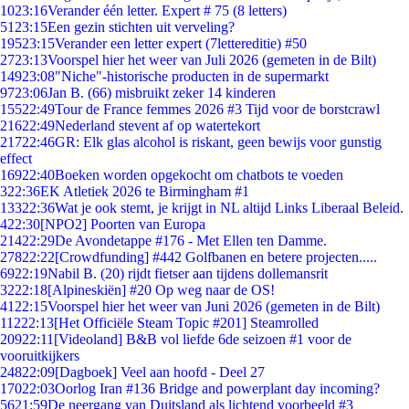
10
23:16
Verander één letter. Expert # 75 (8 letters)
51
23:15
Een gezin stichten uit verveling?
195
23:15
Verander een letter expert (7lettereditie) #50
27
23:13
Voorspel hier het weer van Juli 2026 (gemeten in de Bilt)
149
23:08
"Niche"-historische producten in de supermarkt
97
23:06
Jan B. (66) misbruikt zeker 14 kinderen
155
22:49
Tour de France femmes 2026 #3 Tijd voor de borstcrawl
216
22:49
Nederland stevent af op watertekort
217
22:46
GR: Elk glas alcohol is riskant, geen bewijs voor gunstig
effect
169
22:40
Boeken worden opgekocht om chatbots te voeden
3
22:36
EK Atletiek 2026 te Birmingham #1
133
22:36
Wat je ook stemt, je krijgt in NL altijd Links Liberaal Beleid.
4
22:30
[NPO2] Poorten van Europa
214
22:29
De Avondetappe #176 - Met Ellen ten Damme.
278
22:22
[Crowdfunding] #442 Golfbanen en betere projecten.....
69
22:19
Nabil B. (20) rijdt fietser aan tijdens dollemansrit
32
22:18
[Alpineskiën] #20 Op weg naar de OS!
41
22:15
Voorspel hier het weer van Juni 2026 (gemeten in de Bilt)
112
22:13
[Het Officiële Steam Topic #201] Steamrolled
209
22:11
[Videoland] B&B vol liefde 6de seizoen #1 voor de
vooruitkijkers
248
22:09
[Dagboek] Veel aan hoofd - Deel 27
170
22:03
Oorlog Iran #136 Bridge and powerplant day incoming?
56
21:59
De neergang van Duitsland als lichtend voorbeeld #3