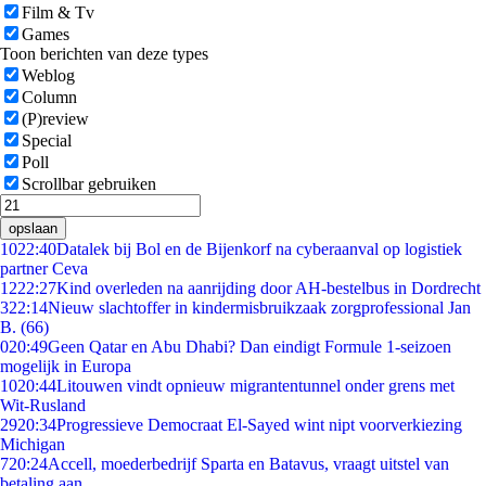
Film & Tv
Games
Toon berichten van deze types
Weblog
Column
(P)review
Special
Poll
Scrollbar gebruiken
opslaan
10
22:40
Datalek bij Bol en de Bijenkorf na cyberaanval op logistiek
partner Ceva
12
22:27
Kind overleden na aanrijding door AH-bestelbus in Dordrecht
3
22:14
Nieuw slachtoffer in kindermisbruikzaak zorgprofessional Jan
B. (66)
0
20:49
Geen Qatar en Abu Dhabi? Dan eindigt Formule 1-seizoen
mogelijk in Europa
10
20:44
Litouwen vindt opnieuw migrantentunnel onder grens met
Wit-Rusland
29
20:34
Progressieve Democraat El-Sayed wint nipt voorverkiezing
Michigan
7
20:24
Accell, moederbedrijf Sparta en Batavus, vraagt uitstel van
betaling aan