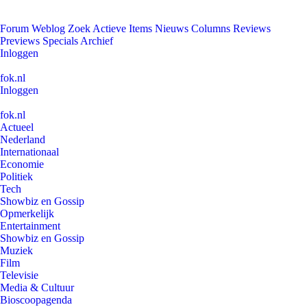
Forum
Weblog
Zoek
Actieve Items
Nieuws
Columns
Reviews
Previews
Specials
Archief
Inloggen
fok.nl
Inloggen
fok.nl
Actueel
Nederland
Internationaal
Economie
Politiek
Tech
Showbiz en Gossip
Opmerkelijk
Entertainment
Showbiz en Gossip
Muziek
Film
Televisie
Media & Cultuur
Bioscoopagenda