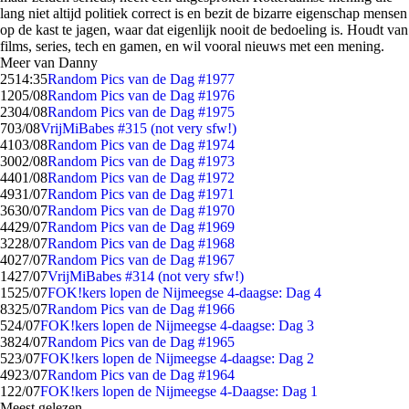
lang niet altijd politiek correct is en bezit de bizarre eigenschap mensen
op de kast te jagen, waar dat eigenlijk nooit de bedoeling is. Houdt van
films, series, tech en gamen, en wil vooral nieuws met een mening.
Meer van Danny
25
14:35
Random Pics van de Dag #1977
12
05/08
Random Pics van de Dag #1976
23
04/08
Random Pics van de Dag #1975
7
03/08
VrijMiBabes #315 (not very sfw!)
41
03/08
Random Pics van de Dag #1974
30
02/08
Random Pics van de Dag #1973
44
01/08
Random Pics van de Dag #1972
49
31/07
Random Pics van de Dag #1971
36
30/07
Random Pics van de Dag #1970
44
29/07
Random Pics van de Dag #1969
32
28/07
Random Pics van de Dag #1968
40
27/07
Random Pics van de Dag #1967
14
27/07
VrijMiBabes #314 (not very sfw!)
15
25/07
FOK!kers lopen de Nijmeegse 4-daagse: Dag 4
83
25/07
Random Pics van de Dag #1966
5
24/07
FOK!kers lopen de Nijmeegse 4-daagse: Dag 3
38
24/07
Random Pics van de Dag #1965
5
23/07
FOK!kers lopen de Nijmeegse 4-daagse: Dag 2
49
23/07
Random Pics van de Dag #1964
1
22/07
FOK!kers lopen de Nijmeegse 4-Daagse: Dag 1
Meest gelezen