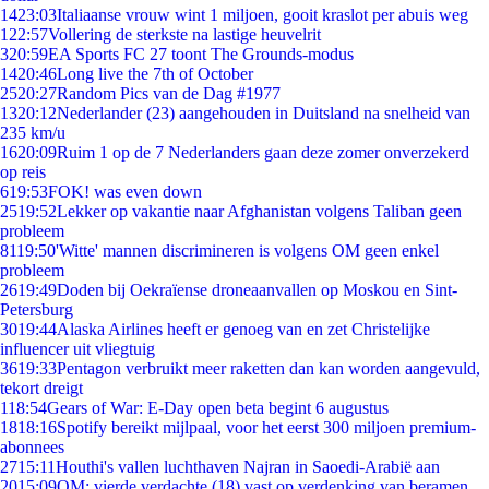
14
23:03
Italiaanse vrouw wint 1 miljoen, gooit kraslot per abuis weg
1
22:57
Vollering de sterkste na lastige heuvelrit
3
20:59
EA Sports FC 27 toont The Grounds-modus
14
20:46
Long live the 7th of October
25
20:27
Random Pics van de Dag #1977
13
20:12
Nederlander (23) aangehouden in Duitsland na snelheid van
235 km/u
16
20:09
Ruim 1 op de 7 Nederlanders gaan deze zomer onverzekerd
op reis
6
19:53
FOK! was even down
25
19:52
Lekker op vakantie naar Afghanistan volgens Taliban geen
probleem
81
19:50
'Witte' mannen discrimineren is volgens OM geen enkel
probleem
26
19:49
Doden bij Oekraïense droneaanvallen op Moskou en Sint-
Petersburg
30
19:44
Alaska Airlines heeft er genoeg van en zet Christelijke
influencer uit vliegtuig
36
19:33
Pentagon verbruikt meer raketten dan kan worden aangevuld,
tekort dreigt
1
18:54
Gears of War: E-Day open beta begint 6 augustus
18
18:16
Spotify bereikt mijlpaal, voor het eerst 300 miljoen premium-
abonnees
27
15:11
Houthi's vallen luchthaven Najran in Saoedi-Arabië aan
20
15:09
OM: vierde verdachte (18) vast op verdenking van beramen