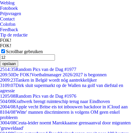
Weblog
Fotoboek
Prijsvragen
Contact
Colofon
Feedback
Tip de redactie
FOK!
FOK!
Scrollbar gebruiken
opslaan
25
14:35
Random Pics van de Dag #1977
2
09:50
De FOK!Voetbalmanager 2026/2027 is begonnen
20
09:23
Tanken in België wordt nóg aantrekkelijker
31
09:07
Dirk sluit supermarkt op de Wallen na golf van diefstal en
agressie
12
05/08
Random Pics van de Dag #1976
5
04/08
Kraftwerk brengt ruimteschip terug naar Eindhoven
20
04/08
Apple vecht Britse eis tot inbouwen backdoor in iCloud aan
81
04/08
'Witte' mannen discrimineren is volgens OM geen enkel
probleem
30
04/08
Ceuta-leider noemt Marokkaanse grensaanval door migranten
'gruweldaad'