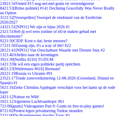
239
21:54
Vinted #15 nog-net-niet gratis en verzendgezeur
84
21:53
[Britse politiek] #141 Declining Gracefully Was Never Really
an Option
31
21:52
[Voorspellen] Voorspel de eindstand van de Eredivisie
2026/2027
143
21:51
[NPO1] We zijn er bijna 2026 #1
23
21:51
Heb jij wel eens (online of irl) te maken gehad met
discriminatie?
92
21:50
CIDP. Kent u dat, beste mensen?
172
21:50
Zuunig zijn, it's a way of life! #22
281
21:41
[NPO1] Van Onschatbare Waarde met Dionne Stax #2
13
21:40
Aftellen naar de kerstdagen
39
21:39
[Netflix #210] TUDUM
14
21:33
Ik wil een eigen politieke partij oprichten
46
21:23
[Wielrennen #616] Brennan!
202
21:19
Russia vs Ukraine #91
235
21:17
Totale zonsverduistering 12-08-2026 (Groenland, IJsland en
Spanje) #1
50
21:16
Zieke Christina Applegate verschijnt voor het laatst op de rode
loper
24
21:12
Natuur en Wild
10
21:12
Algemeen Luchtvaarttopic #61
7
21:06
[gratis] Videogames Part 9: Gratis en free-to-play games!
87
21:02
Protest tegen privatisering Turkse stranden
53
21:00
De Bondgenoten Spoiler Topic #3