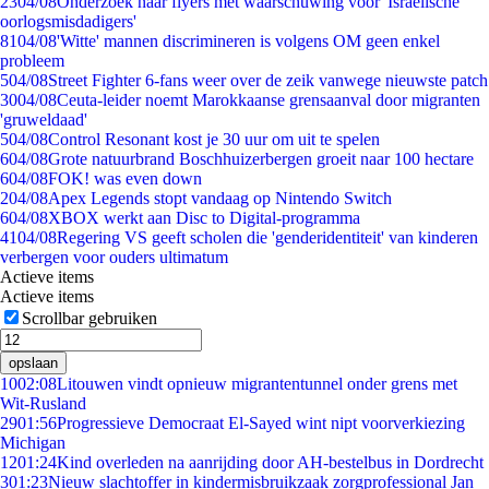
23
04/08
Onderzoek naar flyers met waarschuwing voor 'Israëlische
oorlogsmisdadigers'
81
04/08
'Witte' mannen discrimineren is volgens OM geen enkel
probleem
5
04/08
Street Fighter 6-fans weer over de zeik vanwege nieuwste patch
30
04/08
Ceuta-leider noemt Marokkaanse grensaanval door migranten
'gruweldaad'
5
04/08
Control Resonant kost je 30 uur om uit te spelen
6
04/08
Grote natuurbrand Boschhuizerbergen groeit naar 100 hectare
6
04/08
FOK! was even down
2
04/08
Apex Legends stopt vandaag op Nintendo Switch
6
04/08
XBOX werkt aan Disc to Digital-programma
41
04/08
Regering VS geeft scholen die 'genderidentiteit' van kinderen
verbergen voor ouders ultimatum
Actieve items
Actieve items
Scrollbar gebruiken
opslaan
10
02:08
Litouwen vindt opnieuw migrantentunnel onder grens met
Wit-Rusland
29
01:56
Progressieve Democraat El-Sayed wint nipt voorverkiezing
Michigan
12
01:24
Kind overleden na aanrijding door AH-bestelbus in Dordrecht
3
01:23
Nieuw slachtoffer in kindermisbruikzaak zorgprofessional Jan