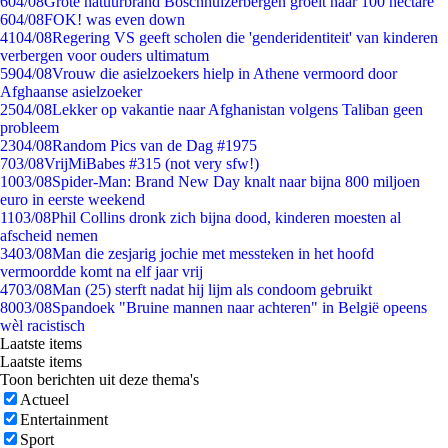
6
04/08
Grote natuurbrand Boschhuizerbergen groeit naar 100 hectare
6
04/08
FOK! was even down
41
04/08
Regering VS geeft scholen die 'genderidentiteit' van kinderen
verbergen voor ouders ultimatum
59
04/08
Vrouw die asielzoekers hielp in Athene vermoord door
Afghaanse asielzoeker
25
04/08
Lekker op vakantie naar Afghanistan volgens Taliban geen
probleem
23
04/08
Random Pics van de Dag #1975
7
03/08
VrijMiBabes #315 (not very sfw!)
10
03/08
Spider-Man: Brand New Day knalt naar bijna 800 miljoen
euro in eerste weekend
11
03/08
Phil Collins dronk zich bijna dood, kinderen moesten al
afscheid nemen
34
03/08
Man die zesjarig jochie met messteken in het hoofd
vermoordde komt na elf jaar vrij
47
03/08
Man (25) sterft nadat hij lijm als condoom gebruikt
80
03/08
Spandoek "Bruine mannen naar achteren" in België opeens
wèl racistisch
Laatste items
Laatste items
Toon berichten uit deze thema's
Actueel
Entertainment
Sport