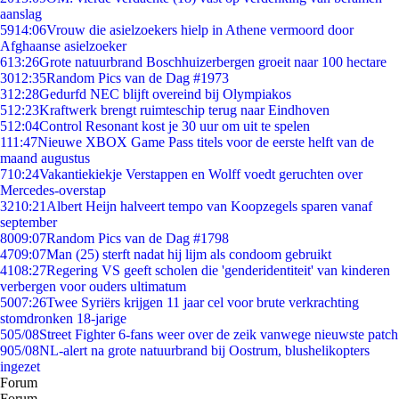
aanslag
59
14:06
Vrouw die asielzoekers hielp in Athene vermoord door
Afghaanse asielzoeker
6
13:26
Grote natuurbrand Boschhuizerbergen groeit naar 100 hectare
30
12:35
Random Pics van de Dag #1973
3
12:28
Gedurfd NEC blijft overeind bij Olympiakos
5
12:23
Kraftwerk brengt ruimteschip terug naar Eindhoven
5
12:04
Control Resonant kost je 30 uur om uit te spelen
1
11:47
Nieuwe XBOX Game Pass titels voor de eerste helft van de
maand augustus
7
10:24
Vakantiekiekje Verstappen en Wolff voedt geruchten over
Mercedes-overstap
32
10:21
Albert Heijn halveert tempo van Koopzegels sparen vanaf
september
80
09:07
Random Pics van de Dag #1798
47
09:07
Man (25) sterft nadat hij lijm als condoom gebruikt
41
08:27
Regering VS geeft scholen die 'genderidentiteit' van kinderen
verbergen voor ouders ultimatum
50
07:26
Twee Syriërs krijgen 11 jaar cel voor brute verkrachting
stomdronken 18-jarige
5
05/08
Street Fighter 6-fans weer over de zeik vanwege nieuwste patch
9
05/08
NL-alert na grote natuurbrand bij Oostrum, blushelikopters
ingezet
Forum
Forum