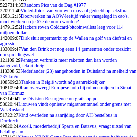
52273
14:35
Random Pics van de Dag #1977
2209
11:40
Vinted-foto's van vrouwen massaal gedeeld op seksfora
1583
12:15
Doorwerken na AOW-leeftijd vaker vastgelegd in cao's,
moet werken na je 67e de norm worden?
1479
12:52
Hackers roven Coldcard-bitcoinwallets leeg voor 114
miljoen dollar
1420
09:07
Dirk sluit supermarkt op de Wallen na golf van diefstal en
agressie
1330
09:47
Van den Brink zet nog eens 14 gemeenten onder toezicht
om spreidingswet
1211
09:29
Pentagon verbruikt meer raketten dan kan worden
aangevuld, tekort dreigt
1133
08:53
Nederlander (23) aangehouden in Duitsland na snelheid van
235 km/u
1085
09:23
Tanken in België wordt nóg aantrekkelijker
1081
09:40
Iran overweegt Europese hulp bij ruimen mijnen in Straat
van Hormuz
637
14:04
The Division Resurgence nu gratis op pc
580
20:44
Litouwen vindt opnieuw migrantentunnel onder grens met
Wit-Rusland
517
22:27
Kind overleden na aanrijding door AH-bestelbus in
Dordrecht
498
20:24
Accell, moederbedrijf Sparta en Batavus, vraagt uitstel van
betaling aan