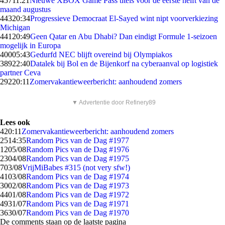
457
11:21
Nieuwe XBOX Game Pass titels voor de eerste helft van de
maand augustus
443
20:34
Progressieve Democraat El-Sayed wint nipt voorverkiezing
Michigan
441
20:49
Geen Qatar en Abu Dhabi? Dan eindigt Formule 1-seizoen
mogelijk in Europa
400
05:43
Gedurfd NEC blijft overeind bij Olympiakos
389
22:40
Datalek bij Bol en de Bijenkorf na cyberaanval op logistiek
partner Ceva
292
20:11
Zomervakantieweerbericht: aanhoudend zomers
▼ Advertentie door Refinery89
Lees ook
4
20:11
Zomervakantieweerbericht: aanhoudend zomers
25
14:35
Random Pics van de Dag #1977
12
05/08
Random Pics van de Dag #1976
23
04/08
Random Pics van de Dag #1975
7
03/08
VrijMiBabes #315 (not very sfw!)
41
03/08
Random Pics van de Dag #1974
30
02/08
Random Pics van de Dag #1973
44
01/08
Random Pics van de Dag #1972
49
31/07
Random Pics van de Dag #1971
36
30/07
Random Pics van de Dag #1970
De comments staan op de laatste pagina