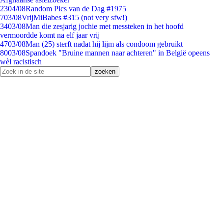
23
04/08
Random Pics van de Dag #1975
7
03/08
VrijMiBabes #315 (not very sfw!)
34
03/08
Man die zesjarig jochie met messteken in het hoofd
vermoordde komt na elf jaar vrij
47
03/08
Man (25) sterft nadat hij lijm als condoom gebruikt
80
03/08
Spandoek "Bruine mannen naar achteren" in België opeens
wèl racistisch