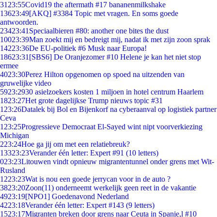
31
23:55
Covid19 the aftermath #17 bananenmilkshake
136
23:49
[AKQ] #3384 Topic met vragen. En soms goede
antwoorden.
234
23:41
Speciaalbieren #80: another one bites the dust
100
23:39
Man zoekt mij en bedreigt mij, nadat ik met zijn zoon sprak
142
23:36
De EU-politiek #6 Musk naar Europa!
186
23:31
[SBS6] De Oranjezomer #10 Helene je kan het niet stop
ermee
40
23:30
Perez Hilton opgenomen op spoed na uitzenden van
gruwelijke video
59
23:29
30 asielzoekers kosten 1 miljoen in hotel centrum Haarlem
18
23:27
Het grote dagelijkse Trump nieuws topic #31
1
23:26
Datalek bij Bol en Bijenkorf na cyberaanval op logistiek partner
Ceva
1
23:25
Progressieve Democraat El-Sayed wint nipt voorverkiezing
Michigan
2
23:24
Hoe ga jij om met een relatiebreuk?
133
23:23
Verander één letter: Expert #91 (10 letters)
0
23:23
Litouwen vindt opnieuw migrantentunnel onder grens met Wit-
Rusland
12
23:23
Wat is nou een goede jerrycan voor in de auto ?
38
23:20
Zoon(11) onderneemt werkelijk geen reet in de vakantie
49
23:19
[NPO1] Goedenavond Nederland
42
23:18
Verander één letter: Expert #143 (9 letters)
15
23:17
Migranten breken door grens naar Ceuta in Spanje,l #10