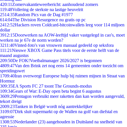
4
20:11
Zomervakantieweerbericht: aanhoudend zomers
1
19:48
Vollering de sterkste na lastige heuvelrit
25
14:35
Random Pics van de Dag #1977
6
14:04
The Division Resurgence nu gratis op pc
24
12:52
Hackers roven Coldcard-bitcoinwallets leeg voor 114 miljoen
dollar
39
12:15
Doorwerken na AOW-leeftijd vaker vastgelegd in cao's, moet
werken na je 67e de norm worden?
32
11:40
Vinted-foto's van vrouwen massaal gedeeld op seksfora
1
11:21
Nieuwe XBOX Game Pass titels voor de eerste helft van de
maand augustus
2
09:50
De FOK!Voetbalmanager 2026/2027 is begonnen
48
09:47
Van den Brink zet nog eens 14 gemeenten onder toezicht om
spreidingswet
17
09:40
Iran overweegt Europese hulp bij ruimen mijnen in Straat van
Hormuz
3
09:35
EA Sports FC 27 toont The Grounds-modus
1
09:34
Gears of War: E-Day open beta begint 6 augustus
36
09:29
Pentagon verbruikt meer raketten dan kan worden aangevuld,
tekort dreigt
20
09:23
Tanken in België wordt nóg aantrekkelijker
31
09:07
Dirk sluit supermarkt op de Wallen na golf van diefstal en
agressie
13
08:53
Nederlander (23) aangehouden in Duitsland na snelheid van
235 km/u