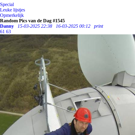
Special
Leuke lijstjes
Opmerkelijk
Random Pics van de Dag #1545
Danny
15-03-2025 22:38
16-03-2025 00:12
print
61
63