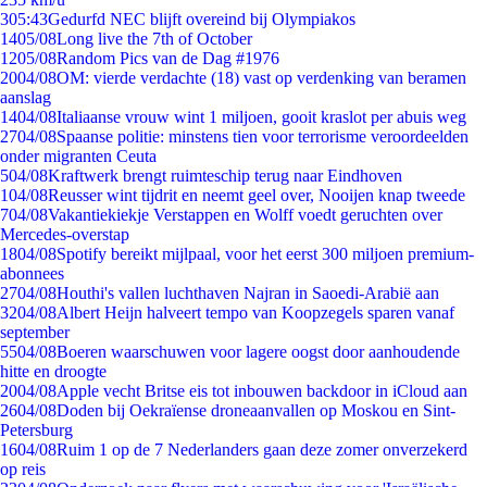
3
05:43
Gedurfd NEC blijft overeind bij Olympiakos
14
05/08
Long live the 7th of October
12
05/08
Random Pics van de Dag #1976
20
04/08
OM: vierde verdachte (18) vast op verdenking van beramen
aanslag
14
04/08
Italiaanse vrouw wint 1 miljoen, gooit kraslot per abuis weg
27
04/08
Spaanse politie: minstens tien voor terrorisme veroordeelden
onder migranten Ceuta
5
04/08
Kraftwerk brengt ruimteschip terug naar Eindhoven
1
04/08
Reusser wint tijdrit en neemt geel over, Nooijen knap tweede
7
04/08
Vakantiekiekje Verstappen en Wolff voedt geruchten over
Mercedes-overstap
18
04/08
Spotify bereikt mijlpaal, voor het eerst 300 miljoen premium-
abonnees
27
04/08
Houthi's vallen luchthaven Najran in Saoedi-Arabië aan
32
04/08
Albert Heijn halveert tempo van Koopzegels sparen vanaf
september
55
04/08
Boeren waarschuwen voor lagere oogst door aanhoudende
hitte en droogte
20
04/08
Apple vecht Britse eis tot inbouwen backdoor in iCloud aan
26
04/08
Doden bij Oekraïense droneaanvallen op Moskou en Sint-
Petersburg
16
04/08
Ruim 1 op de 7 Nederlanders gaan deze zomer onverzekerd
op reis