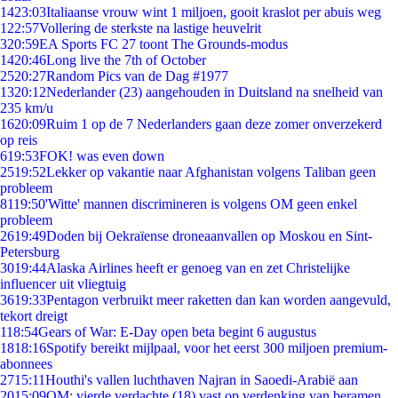
14
23:03
Italiaanse vrouw wint 1 miljoen, gooit kraslot per abuis weg
1
22:57
Vollering de sterkste na lastige heuvelrit
3
20:59
EA Sports FC 27 toont The Grounds-modus
14
20:46
Long live the 7th of October
25
20:27
Random Pics van de Dag #1977
13
20:12
Nederlander (23) aangehouden in Duitsland na snelheid van
235 km/u
16
20:09
Ruim 1 op de 7 Nederlanders gaan deze zomer onverzekerd
op reis
6
19:53
FOK! was even down
25
19:52
Lekker op vakantie naar Afghanistan volgens Taliban geen
probleem
81
19:50
'Witte' mannen discrimineren is volgens OM geen enkel
probleem
26
19:49
Doden bij Oekraïense droneaanvallen op Moskou en Sint-
Petersburg
30
19:44
Alaska Airlines heeft er genoeg van en zet Christelijke
influencer uit vliegtuig
36
19:33
Pentagon verbruikt meer raketten dan kan worden aangevuld,
tekort dreigt
1
18:54
Gears of War: E-Day open beta begint 6 augustus
18
18:16
Spotify bereikt mijlpaal, voor het eerst 300 miljoen premium-
abonnees
27
15:11
Houthi's vallen luchthaven Najran in Saoedi-Arabië aan
20
15:09
OM: vierde verdachte (18) vast op verdenking van beramen