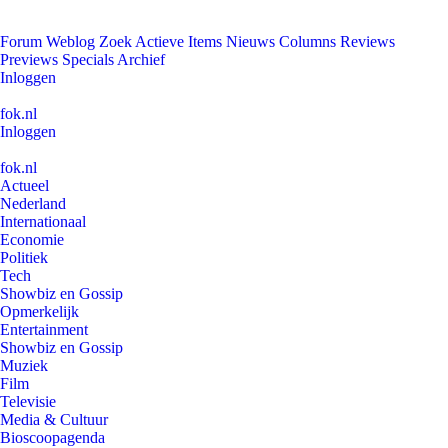
Forum
Weblog
Zoek
Actieve Items
Nieuws
Columns
Reviews
Previews
Specials
Archief
Inloggen
fok.nl
Inloggen
fok.nl
Actueel
Nederland
Internationaal
Economie
Politiek
Tech
Showbiz en Gossip
Opmerkelijk
Entertainment
Showbiz en Gossip
Muziek
Film
Televisie
Media & Cultuur
Bioscoopagenda