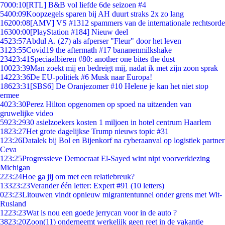
70
00:10
[RTL] B&B vol liefde 6de seizoen #4
54
00:09
Koopzegels sparen bij AH duurt straks 2x zo lang
162
00:08
[AMV] VS #1312 spammers van de internationale rechtsorde
163
00:00
[PlayStation #184] Nieuw deel
45
23:57
Abdul A. (27) als afperser "Fleur" door het leven
31
23:55
Covid19 the aftermath #17 bananenmilkshake
234
23:41
Speciaalbieren #80: another one bites the dust
100
23:39
Man zoekt mij en bedreigt mij, nadat ik met zijn zoon sprak
142
23:36
De EU-politiek #6 Musk naar Europa!
186
23:31
[SBS6] De Oranjezomer #10 Helene je kan het niet stop
ermee
40
23:30
Perez Hilton opgenomen op spoed na uitzenden van
gruwelijke video
59
23:29
30 asielzoekers kosten 1 miljoen in hotel centrum Haarlem
18
23:27
Het grote dagelijkse Trump nieuws topic #31
1
23:26
Datalek bij Bol en Bijenkorf na cyberaanval op logistiek partner
Ceva
1
23:25
Progressieve Democraat El-Sayed wint nipt voorverkiezing
Michigan
2
23:24
Hoe ga jij om met een relatiebreuk?
133
23:23
Verander één letter: Expert #91 (10 letters)
0
23:23
Litouwen vindt opnieuw migrantentunnel onder grens met Wit-
Rusland
12
23:23
Wat is nou een goede jerrycan voor in de auto ?
38
23:20
Zoon(11) onderneemt werkelijk geen reet in de vakantie