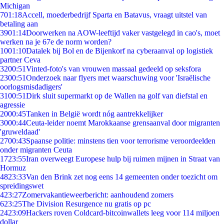
Michigan
7
01:18
Accell, moederbedrijf Sparta en Batavus, vraagt uitstel van
betaling aan
39
01:14
Doorwerken na AOW-leeftijd vaker vastgelegd in cao's, moet
werken na je 67e de norm worden?
10
01:10
Datalek bij Bol en de Bijenkorf na cyberaanval op logistiek
partner Ceva
32
00:51
Vinted-foto's van vrouwen massaal gedeeld op seksfora
23
00:51
Onderzoek naar flyers met waarschuwing voor 'Israëlische
oorlogsmisdadigers'
31
00:51
Dirk sluit supermarkt op de Wallen na golf van diefstal en
agressie
20
00:45
Tanken in België wordt nóg aantrekkelijker
30
00:44
Ceuta-leider noemt Marokkaanse grensaanval door migranten
'gruweldaad'
27
00:43
Spaanse politie: minstens tien voor terrorisme veroordeelden
onder migranten Ceuta
17
23:55
Iran overweegt Europese hulp bij ruimen mijnen in Straat van
Hormuz
48
23:33
Van den Brink zet nog eens 14 gemeenten onder toezicht om
spreidingswet
4
23:27
Zomervakantieweerbericht: aanhoudend zomers
6
23:25
The Division Resurgence nu gratis op pc
24
23:09
Hackers roven Coldcard-bitcoinwallets leeg voor 114 miljoen
dollar