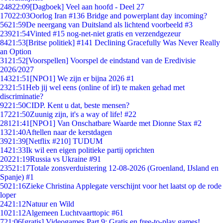
248
22:09
[Dagboek] Veel aan hoofd - Deel 27
170
22:03
Oorlog Iran #136 Bridge and powerplant day incoming?
56
21:59
De neergang van Duitsland als lichtend voorbeeld #3
239
21:54
Vinted #15 nog-net-niet gratis en verzendgezeur
84
21:53
[Britse politiek] #141 Declining Gracefully Was Never Really
an Option
31
21:52
[Voorspellen] Voorspel de eindstand van de Eredivisie
2026/2027
143
21:51
[NPO1] We zijn er bijna 2026 #1
23
21:51
Heb jij wel eens (online of irl) te maken gehad met
discriminatie?
92
21:50
CIDP. Kent u dat, beste mensen?
172
21:50
Zuunig zijn, it's a way of life! #22
281
21:41
[NPO1] Van Onschatbare Waarde met Dionne Stax #2
13
21:40
Aftellen naar de kerstdagen
39
21:39
[Netflix #210] TUDUM
14
21:33
Ik wil een eigen politieke partij oprichten
202
21:19
Russia vs Ukraine #91
235
21:17
Totale zonsverduistering 12-08-2026 (Groenland, IJsland en
Spanje) #1
50
21:16
Zieke Christina Applegate verschijnt voor het laatst op de rode
loper
24
21:12
Natuur en Wild
10
21:12
Algemeen Luchtvaarttopic #61
7
21:06
[gratis] Videogames Part 9: Gratis en free-to-play games!