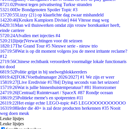
87
21:02
Protest tegen privatisering Turkse stranden
53
21:00
De Bondgenoten Spoiler Topic #3
157
20:55
Lizzy (21) op klaarlichte dag zwaar mishandeld
142
20:46
[Keuken Kampioen Divisie] #44 Vitesse mag weg
64
20:31
Man wil thuiswerken omdat zijn vrouw borstkanker heeft,
einde carriere
57
20:24
Afvallen met injecties #4
5
20:21
[lijstje]Verwachtingen voor dit seizoen
18
20:17
The Grand Tour #5 Nieuwe serie - nieuw trio
167
19:58
Wat is op dit moment volgens jou de meest irritante reclame?
#12
27
19:56
Chinese rechtbank veroordeelt voormalige lokale functionaris
tot dood
68
19:52
Politie grijpt in bij snelwegblokkeerders
69
19:42
[FOK!Voetbalmanager 2026/2027] #1 We zijn er weer
158
19:27
[Live Eredivisie #1784] Dying seconds van het seizoen!
157
19:26
Wat is jullie binnenhuistemperatuur? #81 Horrorzomer
247
19:26
[Centraal] Ruimtevaart / SpaceX #87 Rondje oceaan
186
19:25
Politieke meme's en spotprenten #11
261
19:22
Het enige echte LEGO-topic #45 LEGOOOOOOOOOOO
163
19:08
Ieder die 40+ is zal deze producten herkennen #35 Nooit
weg doen meuk
Leuke lijstjes
Leuke lijstjes