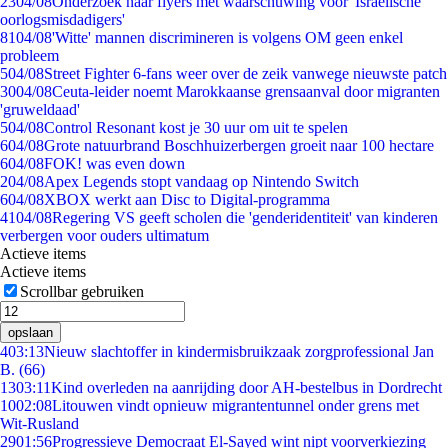
23
04/08
Onderzoek naar flyers met waarschuwing voor 'Israëlische
oorlogsmisdadigers'
81
04/08
'Witte' mannen discrimineren is volgens OM geen enkel
probleem
5
04/08
Street Fighter 6-fans weer over de zeik vanwege nieuwste patch
30
04/08
Ceuta-leider noemt Marokkaanse grensaanval door migranten
'gruweldaad'
5
04/08
Control Resonant kost je 30 uur om uit te spelen
6
04/08
Grote natuurbrand Boschhuizerbergen groeit naar 100 hectare
6
04/08
FOK! was even down
2
04/08
Apex Legends stopt vandaag op Nintendo Switch
6
04/08
XBOX werkt aan Disc to Digital-programma
41
04/08
Regering VS geeft scholen die 'genderidentiteit' van kinderen
verbergen voor ouders ultimatum
Actieve items
Actieve items
Scrollbar gebruiken
opslaan
4
03:13
Nieuw slachtoffer in kindermisbruikzaak zorgprofessional Jan
B. (66)
13
03:11
Kind overleden na aanrijding door AH-bestelbus in Dordrecht
10
02:08
Litouwen vindt opnieuw migrantentunnel onder grens met
Wit-Rusland
29
01:56
Progressieve Democraat El-Sayed wint nipt voorverkiezing