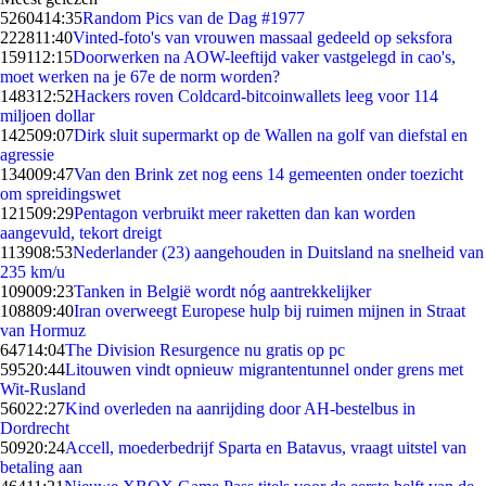
52604
14:35
Random Pics van de Dag #1977
2228
11:40
Vinted-foto's van vrouwen massaal gedeeld op seksfora
1591
12:15
Doorwerken na AOW-leeftijd vaker vastgelegd in cao's,
moet werken na je 67e de norm worden?
1483
12:52
Hackers roven Coldcard-bitcoinwallets leeg voor 114
miljoen dollar
1425
09:07
Dirk sluit supermarkt op de Wallen na golf van diefstal en
agressie
1340
09:47
Van den Brink zet nog eens 14 gemeenten onder toezicht
om spreidingswet
1215
09:29
Pentagon verbruikt meer raketten dan kan worden
aangevuld, tekort dreigt
1139
08:53
Nederlander (23) aangehouden in Duitsland na snelheid van
235 km/u
1090
09:23
Tanken in België wordt nóg aantrekkelijker
1088
09:40
Iran overweegt Europese hulp bij ruimen mijnen in Straat
van Hormuz
647
14:04
The Division Resurgence nu gratis op pc
595
20:44
Litouwen vindt opnieuw migrantentunnel onder grens met
Wit-Rusland
560
22:27
Kind overleden na aanrijding door AH-bestelbus in
Dordrecht
509
20:24
Accell, moederbedrijf Sparta en Batavus, vraagt uitstel van
betaling aan