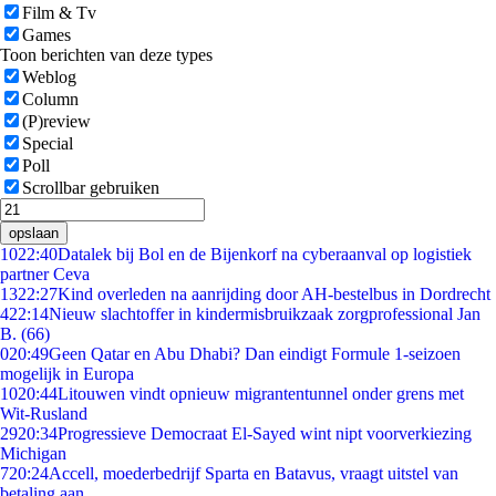
Film & Tv
Games
Toon berichten van deze types
Weblog
Column
(P)review
Special
Poll
Scrollbar gebruiken
opslaan
10
22:40
Datalek bij Bol en de Bijenkorf na cyberaanval op logistiek
partner Ceva
13
22:27
Kind overleden na aanrijding door AH-bestelbus in Dordrecht
4
22:14
Nieuw slachtoffer in kindermisbruikzaak zorgprofessional Jan
B. (66)
0
20:49
Geen Qatar en Abu Dhabi? Dan eindigt Formule 1-seizoen
mogelijk in Europa
10
20:44
Litouwen vindt opnieuw migrantentunnel onder grens met
Wit-Rusland
29
20:34
Progressieve Democraat El-Sayed wint nipt voorverkiezing
Michigan
7
20:24
Accell, moederbedrijf Sparta en Batavus, vraagt uitstel van
betaling aan