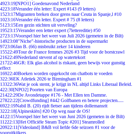
49
23:19
[NPO1] Goedenavond Nederland
42
23:18
Verander één letter: Expert #143 (9 letters)
15
23:17
Migranten breken door grens naar Ceuta in Spanje,l #10
10
23:16
Verander één letter. Expert # 75 (8 letters)
51
23:15
Een gezin stichten uit verveling?
195
23:15
Verander een letter expert (7lettereditie) #50
27
23:13
Voorspel hier het weer van Juli 2026 (gemeten in de Bilt)
149
23:08
"Niche"-historische producten in de supermarkt
97
23:06
Jan B. (66) misbruikt zeker 14 kinderen
155
22:49
Tour de France femmes 2026 #3 Tijd voor de borstcrawl
216
22:49
Nederland stevent af op watertekort
217
22:46
GR: Elk glas alcohol is riskant, geen bewijs voor gunstig
effect
169
22:40
Boeken worden opgekocht om chatbots te voeden
3
22:36
EK Atletiek 2026 te Birmingham #1
133
22:36
Wat je ook stemt, je krijgt in NL altijd Links Liberaal Beleid.
4
22:30
[NPO2] Poorten van Europa
214
22:29
De Avondetappe #176 - Met Ellen ten Damme.
278
22:22
[Crowdfunding] #442 Golfbanen en betere projecten.....
69
22:19
Nabil B. (20) rijdt fietser aan tijdens dollemansrit
32
22:18
[Alpineskiën] #20 Op weg naar de OS!
41
22:15
Voorspel hier het weer van Juni 2026 (gemeten in de Bilt)
112
22:13
[Het Officiële Steam Topic #201] Steamrolled
209
22:11
[Videoland] B&B vol liefde 6de seizoen #1 voor de
vooruitkijkers