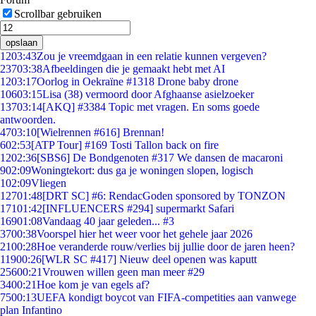
Scrollbar gebruiken
opslaan
12
03:43
Zou je vreemdgaan in een relatie kunnen vergeven?
237
03:38
Afbeeldingen die je gemaakt hebt met AI
12
03:17
Oorlog in Oekraïne #1318 Drone baby drone
106
03:15
Lisa (38) vermoord door Afghaanse asielzoeker
137
03:14
[AKQ] #3384 Topic met vragen. En soms goede
antwoorden.
47
03:10
[Wielrennen #616] Brennan!
6
02:53
[ATP Tour] #169 Tosti Tallon back on fire
12
02:36
[SBS6] De Bondgenoten #317 We dansen de macaroni
9
02:09
Woningtekort: dus ga je woningen slopen, logisch
1
02:09
Vliegen
127
01:48
[DRT SC] #6: RendacGoden sponsored by TONZON
171
01:42
[INFLUENCERS #294] supermarkt Safari
169
01:08
Vandaag 40 jaar geleden... #3
37
00:38
Voorspel hier het weer voor het gehele jaar 2026
21
00:28
Hoe veranderde rouw/verlies bij jullie door de jaren heen?
119
00:26
[WLR SC #417] Nieuw deel openen was kaputt
256
00:21
Vrouwen willen geen man meer #29
34
00:21
Hoe kom je van egels af?
75
00:13
UEFA kondigt boycot van FIFA-competities aan vanwege
plan Infantino