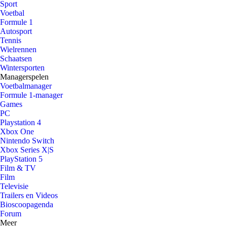
Sport
Voetbal
Formule 1
Autosport
Tennis
Wielrennen
Schaatsen
Wintersporten
Managerspelen
Voetbalmanager
Formule 1-manager
Games
PC
Playstation 4
Xbox One
Nintendo Switch
Xbox Series X|S
PlayStation 5
Film & TV
Film
Televisie
Trailers en Videos
Bioscoopagenda
Forum
Meer