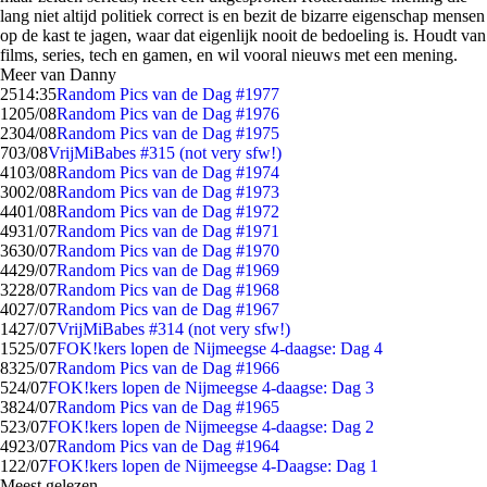
lang niet altijd politiek correct is en bezit de bizarre eigenschap mensen
op de kast te jagen, waar dat eigenlijk nooit de bedoeling is. Houdt van
films, series, tech en gamen, en wil vooral nieuws met een mening.
Meer van Danny
25
14:35
Random Pics van de Dag #1977
12
05/08
Random Pics van de Dag #1976
23
04/08
Random Pics van de Dag #1975
7
03/08
VrijMiBabes #315 (not very sfw!)
41
03/08
Random Pics van de Dag #1974
30
02/08
Random Pics van de Dag #1973
44
01/08
Random Pics van de Dag #1972
49
31/07
Random Pics van de Dag #1971
36
30/07
Random Pics van de Dag #1970
44
29/07
Random Pics van de Dag #1969
32
28/07
Random Pics van de Dag #1968
40
27/07
Random Pics van de Dag #1967
14
27/07
VrijMiBabes #314 (not very sfw!)
15
25/07
FOK!kers lopen de Nijmeegse 4-daagse: Dag 4
83
25/07
Random Pics van de Dag #1966
5
24/07
FOK!kers lopen de Nijmeegse 4-daagse: Dag 3
38
24/07
Random Pics van de Dag #1965
5
23/07
FOK!kers lopen de Nijmeegse 4-daagse: Dag 2
49
23/07
Random Pics van de Dag #1964
1
22/07
FOK!kers lopen de Nijmeegse 4-Daagse: Dag 1
Meest gelezen