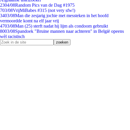
23
04/08
Random Pics van de Dag #1975
7
03/08
VrijMiBabes #315 (not very sfw!)
34
03/08
Man die zesjarig jochie met messteken in het hoofd
vermoordde komt na elf jaar vrij
47
03/08
Man (25) sterft nadat hij lijm als condoom gebruikt
80
03/08
Spandoek "Bruine mannen naar achteren" in België opeens
wèl racistisch