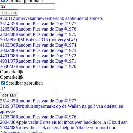
Scrollbar gebruiken
opslaan
4
20:11
Zomervakantieweerbericht: aanhoudend zomers
25
14:35
Random Pics van de Dag #1977
12
05/08
Random Pics van de Dag #1976
23
04/08
Random Pics van de Dag #1975
7
03/08
VrijMiBabes #315 (not very sfw!)
41
03/08
Random Pics van de Dag #1974
30
02/08
Random Pics van de Dag #1973
44
01/08
Random Pics van de Dag #1972
49
31/07
Random Pics van de Dag #1971
36
30/07
Random Pics van de Dag #1970
Opmerkelijk
Opmerkelijk
Scrollbar gebruiken
opslaan
25
14:35
Random Pics van de Dag #1977
31
09:07
Dirk sluit supermarkt op de Wallen na golf van diefstal en
agressie
12
05/08
Random Pics van de Dag #1976
20
04/08
Apple vecht Britse eis tot inbouwen backdoor in iCloud aan
59
04/08
Vrouw die asielzoekers hielp in Athene vermoord door
Afghaanse asielzoeker