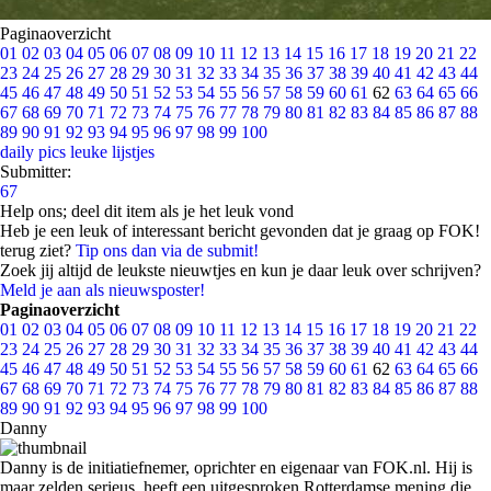
Paginaoverzicht
01
02
03
04
05
06
07
08
09
10
11
12
13
14
15
16
17
18
19
20
21
22
23
24
25
26
27
28
29
30
31
32
33
34
35
36
37
38
39
40
41
42
43
44
45
46
47
48
49
50
51
52
53
54
55
56
57
58
59
60
61
62
63
64
65
66
67
68
69
70
71
72
73
74
75
76
77
78
79
80
81
82
83
84
85
86
87
88
89
90
91
92
93
94
95
96
97
98
99
100
daily pics
leuke lijstjes
Submitter:
67
Help ons; deel dit item als je het leuk vond
Heb je een leuk of interessant bericht gevonden dat je graag op FOK!
terug ziet?
Tip ons dan via de submit!
Zoek jij altijd de leukste nieuwtjes en kun je daar leuk over schrijven?
Meld je aan als nieuwsposter!
Paginaoverzicht
01
02
03
04
05
06
07
08
09
10
11
12
13
14
15
16
17
18
19
20
21
22
23
24
25
26
27
28
29
30
31
32
33
34
35
36
37
38
39
40
41
42
43
44
45
46
47
48
49
50
51
52
53
54
55
56
57
58
59
60
61
62
63
64
65
66
67
68
69
70
71
72
73
74
75
76
77
78
79
80
81
82
83
84
85
86
87
88
89
90
91
92
93
94
95
96
97
98
99
100
Danny
Danny is de initiatiefnemer, oprichter en eigenaar van FOK.nl. Hij is
maar zelden serieus, heeft een uitgesproken Rotterdamse mening die