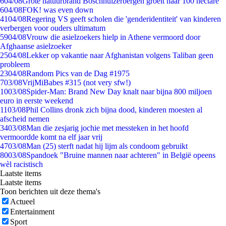
6
04/08
Grote natuurbrand Boschhuizerbergen groeit naar 100 hectare
6
04/08
FOK! was even down
41
04/08
Regering VS geeft scholen die 'genderidentiteit' van kinderen
verbergen voor ouders ultimatum
59
04/08
Vrouw die asielzoekers hielp in Athene vermoord door
Afghaanse asielzoeker
25
04/08
Lekker op vakantie naar Afghanistan volgens Taliban geen
probleem
23
04/08
Random Pics van de Dag #1975
7
03/08
VrijMiBabes #315 (not very sfw!)
10
03/08
Spider-Man: Brand New Day knalt naar bijna 800 miljoen
euro in eerste weekend
11
03/08
Phil Collins dronk zich bijna dood, kinderen moesten al
afscheid nemen
34
03/08
Man die zesjarig jochie met messteken in het hoofd
vermoordde komt na elf jaar vrij
47
03/08
Man (25) sterft nadat hij lijm als condoom gebruikt
80
03/08
Spandoek "Bruine mannen naar achteren" in België opeens
wèl racistisch
Laatste items
Laatste items
Toon berichten uit deze thema's
Actueel
Entertainment
Sport