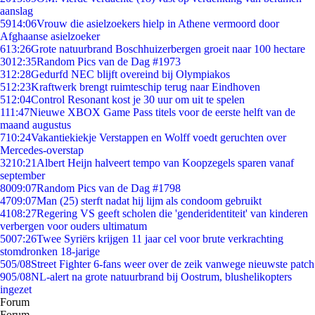
aanslag
59
14:06
Vrouw die asielzoekers hielp in Athene vermoord door
Afghaanse asielzoeker
6
13:26
Grote natuurbrand Boschhuizerbergen groeit naar 100 hectare
30
12:35
Random Pics van de Dag #1973
3
12:28
Gedurfd NEC blijft overeind bij Olympiakos
5
12:23
Kraftwerk brengt ruimteschip terug naar Eindhoven
5
12:04
Control Resonant kost je 30 uur om uit te spelen
1
11:47
Nieuwe XBOX Game Pass titels voor de eerste helft van de
maand augustus
7
10:24
Vakantiekiekje Verstappen en Wolff voedt geruchten over
Mercedes-overstap
32
10:21
Albert Heijn halveert tempo van Koopzegels sparen vanaf
september
80
09:07
Random Pics van de Dag #1798
47
09:07
Man (25) sterft nadat hij lijm als condoom gebruikt
41
08:27
Regering VS geeft scholen die 'genderidentiteit' van kinderen
verbergen voor ouders ultimatum
50
07:26
Twee Syriërs krijgen 11 jaar cel voor brute verkrachting
stomdronken 18-jarige
5
05/08
Street Fighter 6-fans weer over de zeik vanwege nieuwste patch
9
05/08
NL-alert na grote natuurbrand bij Oostrum, blushelikopters
ingezet
Forum
Forum