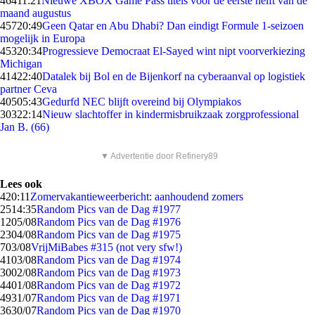
464
11:21
Nieuwe XBOX Game Pass titels voor de eerste helft van de
maand augustus
457
20:49
Geen Qatar en Abu Dhabi? Dan eindigt Formule 1-seizoen
mogelijk in Europa
453
20:34
Progressieve Democraat El-Sayed wint nipt voorverkiezing
Michigan
414
22:40
Datalek bij Bol en de Bijenkorf na cyberaanval op logistiek
partner Ceva
405
05:43
Gedurfd NEC blijft overeind bij Olympiakos
303
22:14
Nieuw slachtoffer in kindermisbruikzaak zorgprofessional
Jan B. (66)
▼ Advertentie door Refinery89
Lees ook
4
20:11
Zomervakantieweerbericht: aanhoudend zomers
25
14:35
Random Pics van de Dag #1977
12
05/08
Random Pics van de Dag #1976
23
04/08
Random Pics van de Dag #1975
7
03/08
VrijMiBabes #315 (not very sfw!)
41
03/08
Random Pics van de Dag #1974
30
02/08
Random Pics van de Dag #1973
44
01/08
Random Pics van de Dag #1972
49
31/07
Random Pics van de Dag #1971
36
30/07
Random Pics van de Dag #1970