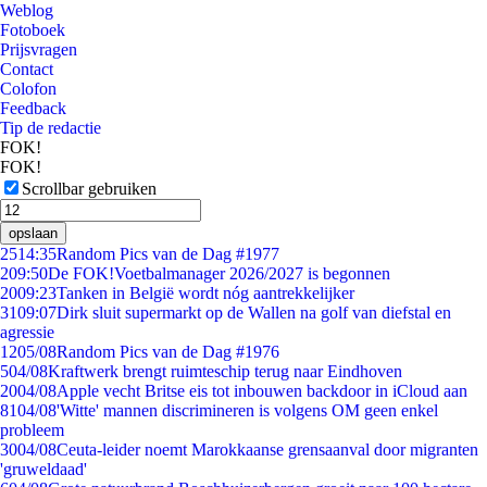
Weblog
Fotoboek
Prijsvragen
Contact
Colofon
Feedback
Tip de redactie
FOK!
FOK!
Scrollbar gebruiken
opslaan
25
14:35
Random Pics van de Dag #1977
2
09:50
De FOK!Voetbalmanager 2026/2027 is begonnen
20
09:23
Tanken in België wordt nóg aantrekkelijker
31
09:07
Dirk sluit supermarkt op de Wallen na golf van diefstal en
agressie
12
05/08
Random Pics van de Dag #1976
5
04/08
Kraftwerk brengt ruimteschip terug naar Eindhoven
20
04/08
Apple vecht Britse eis tot inbouwen backdoor in iCloud aan
81
04/08
'Witte' mannen discrimineren is volgens OM geen enkel
probleem
30
04/08
Ceuta-leider noemt Marokkaanse grensaanval door migranten
'gruweldaad'