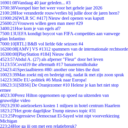
169
01:08
Vandaag 40 jaar geleden... #3
37
00:38
Voorspel hier het weer voor het gehele jaar 2026
21
00:28
Hoe veranderde rouw/verlies bij jullie door de jaren heen?
119
00:26
[WLR SC #417] Nieuw deel openen was kaputt
256
00:21
Vrouwen willen geen man meer #29
34
00:21
Hoe kom je van egels af?
75
00:13
UEFA kondigt boycot van FIFA-competities aan vanwege
plan Infantino
70
00:10
[RTL] B&B vol liefde 6de seizoen #4
162
00:08
[AMV] VS #1312 spammers van de internationale rechtsorde
163
00:00
[PlayStation #184] Nieuw deel
45
23:57
Abdul A. (27) als afperser "Fleur" door het leven
31
23:55
Covid19 the aftermath #17 bananenmilkshake
234
23:41
Speciaalbieren #80: another one bites the dust
100
23:39
Man zoekt mij en bedreigt mij, nadat ik met zijn zoon sprak
142
23:36
De EU-politiek #6 Musk naar Europa!
186
23:31
[SBS6] De Oranjezomer #10 Helene je kan het niet stop
ermee
40
23:30
Perez Hilton opgenomen op spoed na uitzenden van
gruwelijke video
59
23:29
30 asielzoekers kosten 1 miljoen in hotel centrum Haarlem
18
23:27
Het grote dagelijkse Trump nieuws topic #31
1
23:25
Progressieve Democraat El-Sayed wint nipt voorverkiezing
Michigan
2
23:24
Hoe ga jij om met een relatiebreuk?