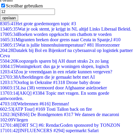
Scrollbar gebruiken
opslaan
83
05:41
Het grote goedemorgen topic #3
134
05:35
Wat je ook stemt, je krijgt in NL altijd Links Liberaal Beleid.
170
05:34
Boeken worden opgekocht om chatbots te voeden
16
05:31
Migranten breken door grens naar Ceuta in Spanje,l #10
158
05:15
Wat is jullie binnenhuistemperatuur? #81 Horrorzomer
2
04:28
Datalek bij Bol en Bijenkorf na cyberaanval op logistiek partner
Ceva
55
04:20
Koopzegels sparen bij AH duurt straks 2x zo lang
10
04:15
Woningtekort: dus ga je woningen slopen, logisch
12
03:43
Zou je vreemdgaan in een relatie kunnen vergeven?
237
03:38
Afbeeldingen die je gemaakt hebt met AI
12
03:17
Oorlog in Oekraïne #1318 Drone baby drone
106
03:15
Lisa (38) vermoord door Afghaanse asielzoeker
137
03:14
[AKQ] #3384 Topic met vragen. En soms goede
antwoorden.
47
03:10
[Wielrennen #616] Brennan!
6
02:53
[ATP Tour] #169 Tosti Tallon back on fire
12
02:36
[SBS6] De Bondgenoten #317 We dansen de macaroni
1
02:09
Vliegen
127
01:48
[DRT SC] #6: RendacGoden sponsored by TONZON
171
01:42
[INFLUENCERS #294] supermarkt Safari