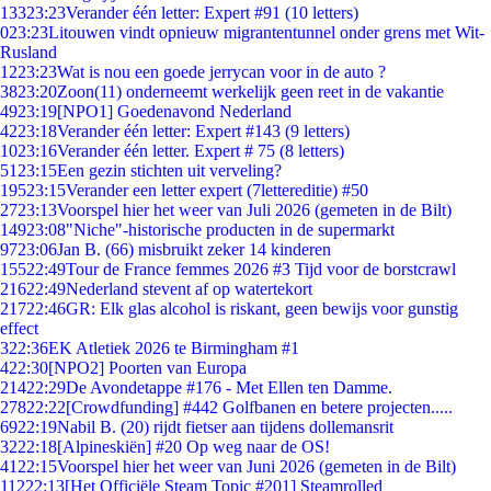
133
23:23
Verander één letter: Expert #91 (10 letters)
0
23:23
Litouwen vindt opnieuw migrantentunnel onder grens met Wit-
Rusland
12
23:23
Wat is nou een goede jerrycan voor in de auto ?
38
23:20
Zoon(11) onderneemt werkelijk geen reet in de vakantie
49
23:19
[NPO1] Goedenavond Nederland
42
23:18
Verander één letter: Expert #143 (9 letters)
10
23:16
Verander één letter. Expert # 75 (8 letters)
51
23:15
Een gezin stichten uit verveling?
195
23:15
Verander een letter expert (7lettereditie) #50
27
23:13
Voorspel hier het weer van Juli 2026 (gemeten in de Bilt)
149
23:08
"Niche"-historische producten in de supermarkt
97
23:06
Jan B. (66) misbruikt zeker 14 kinderen
155
22:49
Tour de France femmes 2026 #3 Tijd voor de borstcrawl
216
22:49
Nederland stevent af op watertekort
217
22:46
GR: Elk glas alcohol is riskant, geen bewijs voor gunstig
effect
3
22:36
EK Atletiek 2026 te Birmingham #1
4
22:30
[NPO2] Poorten van Europa
214
22:29
De Avondetappe #176 - Met Ellen ten Damme.
278
22:22
[Crowdfunding] #442 Golfbanen en betere projecten.....
69
22:19
Nabil B. (20) rijdt fietser aan tijdens dollemansrit
32
22:18
[Alpineskiën] #20 Op weg naar de OS!
41
22:15
Voorspel hier het weer van Juni 2026 (gemeten in de Bilt)
112
22:13
[Het Officiële Steam Topic #201] Steamrolled