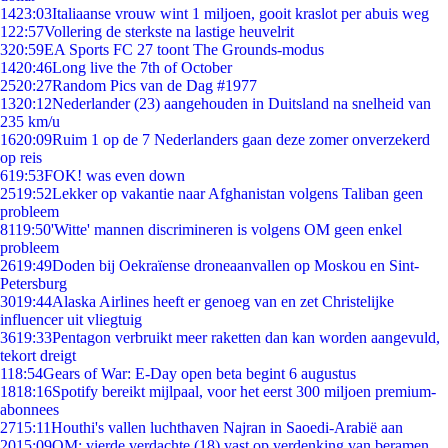
14
23:03
Italiaanse vrouw wint 1 miljoen, gooit kraslot per abuis weg
1
22:57
Vollering de sterkste na lastige heuvelrit
3
20:59
EA Sports FC 27 toont The Grounds-modus
14
20:46
Long live the 7th of October
25
20:27
Random Pics van de Dag #1977
13
20:12
Nederlander (23) aangehouden in Duitsland na snelheid van
235 km/u
16
20:09
Ruim 1 op de 7 Nederlanders gaan deze zomer onverzekerd
op reis
6
19:53
FOK! was even down
25
19:52
Lekker op vakantie naar Afghanistan volgens Taliban geen
probleem
81
19:50
'Witte' mannen discrimineren is volgens OM geen enkel
probleem
26
19:49
Doden bij Oekraïense droneaanvallen op Moskou en Sint-
Petersburg
30
19:44
Alaska Airlines heeft er genoeg van en zet Christelijke
influencer uit vliegtuig
36
19:33
Pentagon verbruikt meer raketten dan kan worden aangevuld,
tekort dreigt
1
18:54
Gears of War: E-Day open beta begint 6 augustus
18
18:16
Spotify bereikt mijlpaal, voor het eerst 300 miljoen premium-
abonnees
27
15:11
Houthi's vallen luchthaven Najran in Saoedi-Arabië aan
20
15:09
OM: vierde verdachte (18) vast op verdenking van beramen