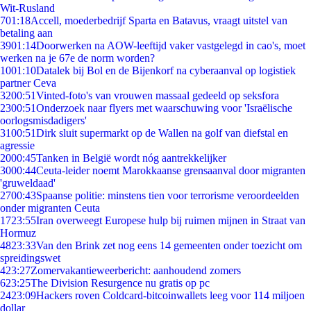
Wit-Rusland
7
01:18
Accell, moederbedrijf Sparta en Batavus, vraagt uitstel van
betaling aan
39
01:14
Doorwerken na AOW-leeftijd vaker vastgelegd in cao's, moet
werken na je 67e de norm worden?
10
01:10
Datalek bij Bol en de Bijenkorf na cyberaanval op logistiek
partner Ceva
32
00:51
Vinted-foto's van vrouwen massaal gedeeld op seksfora
23
00:51
Onderzoek naar flyers met waarschuwing voor 'Israëlische
oorlogsmisdadigers'
31
00:51
Dirk sluit supermarkt op de Wallen na golf van diefstal en
agressie
20
00:45
Tanken in België wordt nóg aantrekkelijker
30
00:44
Ceuta-leider noemt Marokkaanse grensaanval door migranten
'gruweldaad'
27
00:43
Spaanse politie: minstens tien voor terrorisme veroordeelden
onder migranten Ceuta
17
23:55
Iran overweegt Europese hulp bij ruimen mijnen in Straat van
Hormuz
48
23:33
Van den Brink zet nog eens 14 gemeenten onder toezicht om
spreidingswet
4
23:27
Zomervakantieweerbericht: aanhoudend zomers
6
23:25
The Division Resurgence nu gratis op pc
24
23:09
Hackers roven Coldcard-bitcoinwallets leeg voor 114 miljoen
dollar