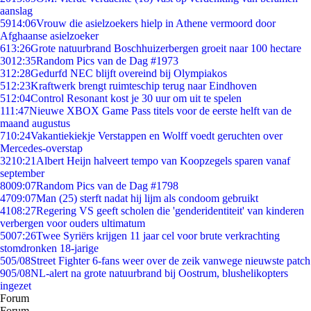
aanslag
59
14:06
Vrouw die asielzoekers hielp in Athene vermoord door
Afghaanse asielzoeker
6
13:26
Grote natuurbrand Boschhuizerbergen groeit naar 100 hectare
30
12:35
Random Pics van de Dag #1973
3
12:28
Gedurfd NEC blijft overeind bij Olympiakos
5
12:23
Kraftwerk brengt ruimteschip terug naar Eindhoven
5
12:04
Control Resonant kost je 30 uur om uit te spelen
1
11:47
Nieuwe XBOX Game Pass titels voor de eerste helft van de
maand augustus
7
10:24
Vakantiekiekje Verstappen en Wolff voedt geruchten over
Mercedes-overstap
32
10:21
Albert Heijn halveert tempo van Koopzegels sparen vanaf
september
80
09:07
Random Pics van de Dag #1798
47
09:07
Man (25) sterft nadat hij lijm als condoom gebruikt
41
08:27
Regering VS geeft scholen die 'genderidentiteit' van kinderen
verbergen voor ouders ultimatum
50
07:26
Twee Syriërs krijgen 11 jaar cel voor brute verkrachting
stomdronken 18-jarige
5
05/08
Street Fighter 6-fans weer over de zeik vanwege nieuwste patch
9
05/08
NL-alert na grote natuurbrand bij Oostrum, blushelikopters
ingezet
Forum
Forum