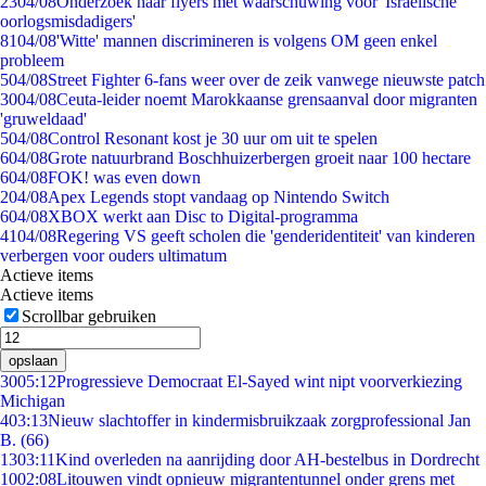
23
04/08
Onderzoek naar flyers met waarschuwing voor 'Israëlische
oorlogsmisdadigers'
81
04/08
'Witte' mannen discrimineren is volgens OM geen enkel
probleem
5
04/08
Street Fighter 6-fans weer over de zeik vanwege nieuwste patch
30
04/08
Ceuta-leider noemt Marokkaanse grensaanval door migranten
'gruweldaad'
5
04/08
Control Resonant kost je 30 uur om uit te spelen
6
04/08
Grote natuurbrand Boschhuizerbergen groeit naar 100 hectare
6
04/08
FOK! was even down
2
04/08
Apex Legends stopt vandaag op Nintendo Switch
6
04/08
XBOX werkt aan Disc to Digital-programma
41
04/08
Regering VS geeft scholen die 'genderidentiteit' van kinderen
verbergen voor ouders ultimatum
Actieve items
Actieve items
Scrollbar gebruiken
opslaan
30
05:12
Progressieve Democraat El-Sayed wint nipt voorverkiezing
Michigan
4
03:13
Nieuw slachtoffer in kindermisbruikzaak zorgprofessional Jan
B. (66)
13
03:11
Kind overleden na aanrijding door AH-bestelbus in Dordrecht
10
02:08
Litouwen vindt opnieuw migrantentunnel onder grens met