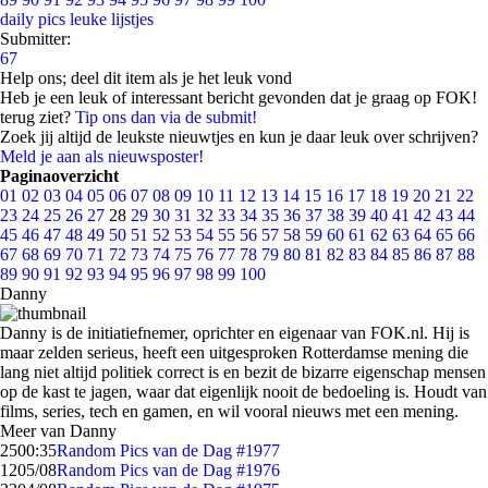
daily pics
leuke lijstjes
Submitter:
67
Help ons; deel dit item als je het leuk vond
Heb je een leuk of interessant bericht gevonden dat je graag op FOK!
terug ziet?
Tip ons dan via de submit!
Zoek jij altijd de leukste nieuwtjes en kun je daar leuk over schrijven?
Meld je aan als nieuwsposter!
Paginaoverzicht
01
02
03
04
05
06
07
08
09
10
11
12
13
14
15
16
17
18
19
20
21
22
23
24
25
26
27
28
29
30
31
32
33
34
35
36
37
38
39
40
41
42
43
44
45
46
47
48
49
50
51
52
53
54
55
56
57
58
59
60
61
62
63
64
65
66
67
68
69
70
71
72
73
74
75
76
77
78
79
80
81
82
83
84
85
86
87
88
89
90
91
92
93
94
95
96
97
98
99
100
Danny
Danny is de initiatiefnemer, oprichter en eigenaar van FOK.nl. Hij is
maar zelden serieus, heeft een uitgesproken Rotterdamse mening die
lang niet altijd politiek correct is en bezit de bizarre eigenschap mensen
op de kast te jagen, waar dat eigenlijk nooit de bedoeling is. Houdt van
films, series, tech en gamen, en wil vooral nieuws met een mening.
Meer van Danny
25
00:35
Random Pics van de Dag #1977
12
05/08
Random Pics van de Dag #1976