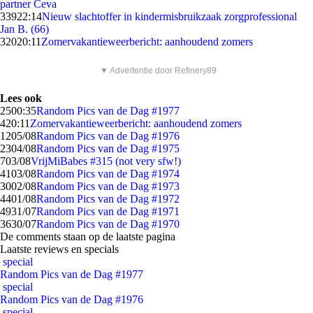
partner Ceva
339
22:14
Nieuw slachtoffer in kindermisbruikzaak zorgprofessional
Jan B. (66)
320
20:11
Zomervakantieweerbericht: aanhoudend zomers
▼ Advertentie door Refinery89
Lees ook
25
00:35
Random Pics van de Dag #1977
4
20:11
Zomervakantieweerbericht: aanhoudend zomers
12
05/08
Random Pics van de Dag #1976
23
04/08
Random Pics van de Dag #1975
7
03/08
VrijMiBabes #315 (not very sfw!)
41
03/08
Random Pics van de Dag #1974
30
02/08
Random Pics van de Dag #1973
44
01/08
Random Pics van de Dag #1972
49
31/07
Random Pics van de Dag #1971
36
30/07
Random Pics van de Dag #1970
De comments staan op de laatste pagina
Laatste reviews en specials
special
Random Pics van de Dag #1977
special
Random Pics van de Dag #1976
special