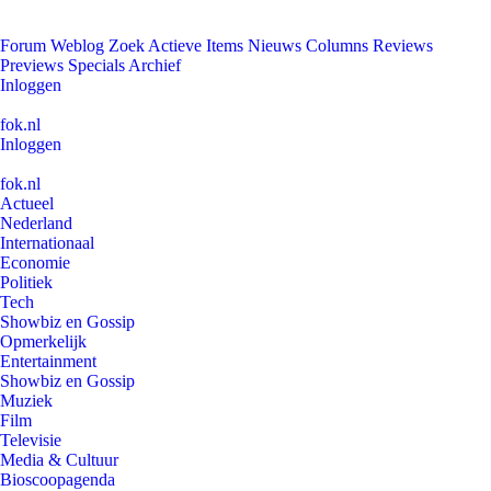
Forum
Weblog
Zoek
Actieve Items
Nieuws
Columns
Reviews
Previews
Specials
Archief
Inloggen
fok.nl
Inloggen
fok.nl
Actueel
Nederland
Internationaal
Economie
Politiek
Tech
Showbiz en Gossip
Opmerkelijk
Entertainment
Showbiz en Gossip
Muziek
Film
Televisie
Media & Cultuur
Bioscoopagenda