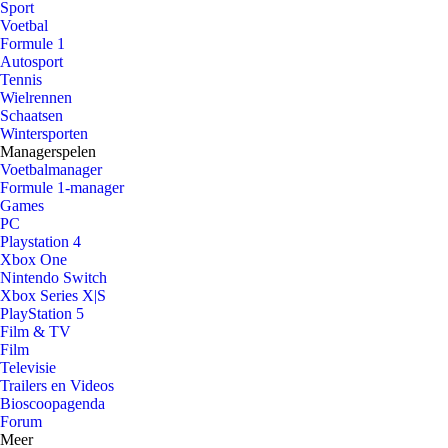
Sport
Voetbal
Formule 1
Autosport
Tennis
Wielrennen
Schaatsen
Wintersporten
Managerspelen
Voetbalmanager
Formule 1-manager
Games
PC
Playstation 4
Xbox One
Nintendo Switch
Xbox Series X|S
PlayStation 5
Film & TV
Film
Televisie
Trailers en Videos
Bioscoopagenda
Forum
Meer