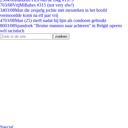
7
03/08
VrijMiBabes #315 (not very sfw!)
34
03/08
Man die zesjarig jochie met messteken in het hoofd
vermoordde komt na elf jaar vrij
47
03/08
Man (25) sterft nadat hij lijm als condoom gebruikt
80
03/08
Spandoek "Bruine mannen naar achteren" in België opeens
wèl racistisch
Special