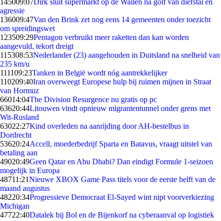
1450
09:07
Dirk sluit supermarkt op de Wallen na golf van diefstal en
agressie
1360
09:47
Van den Brink zet nog eens 14 gemeenten onder toezicht
om spreidingswet
1235
09:29
Pentagon verbruikt meer raketten dan kan worden
aangevuld, tekort dreigt
1153
08:53
Nederlander (23) aangehouden in Duitsland na snelheid van
235 km/u
1111
09:23
Tanken in België wordt nóg aantrekkelijker
1102
09:40
Iran overweegt Europese hulp bij ruimen mijnen in Straat
van Hormuz
660
14:04
The Division Resurgence nu gratis op pc
636
20:44
Litouwen vindt opnieuw migrantentunnel onder grens met
Wit-Rusland
630
22:27
Kind overleden na aanrijding door AH-bestelbus in
Dordrecht
536
20:24
Accell, moederbedrijf Sparta en Batavus, vraagt uitstel van
betaling aan
490
20:49
Geen Qatar en Abu Dhabi? Dan eindigt Formule 1-seizoen
mogelijk in Europa
487
11:21
Nieuwe XBOX Game Pass titels voor de eerste helft van de
maand augustus
482
20:34
Progressieve Democraat El-Sayed wint nipt voorverkiezing
Michigan
477
22:40
Datalek bij Bol en de Bijenkorf na cyberaanval op logistiek