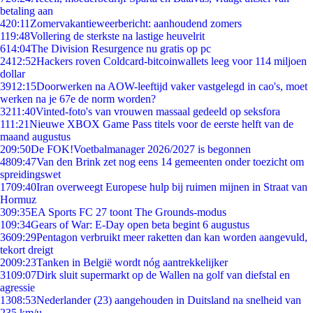
betaling aan
4
20:11
Zomervakantieweerbericht: aanhoudend zomers
1
19:48
Vollering de sterkste na lastige heuvelrit
6
14:04
The Division Resurgence nu gratis op pc
24
12:52
Hackers roven Coldcard-bitcoinwallets leeg voor 114 miljoen
dollar
39
12:15
Doorwerken na AOW-leeftijd vaker vastgelegd in cao's, moet
werken na je 67e de norm worden?
32
11:40
Vinted-foto's van vrouwen massaal gedeeld op seksfora
1
11:21
Nieuwe XBOX Game Pass titels voor de eerste helft van de
maand augustus
2
09:50
De FOK!Voetbalmanager 2026/2027 is begonnen
48
09:47
Van den Brink zet nog eens 14 gemeenten onder toezicht om
spreidingswet
17
09:40
Iran overweegt Europese hulp bij ruimen mijnen in Straat van
Hormuz
3
09:35
EA Sports FC 27 toont The Grounds-modus
1
09:34
Gears of War: E-Day open beta begint 6 augustus
36
09:29
Pentagon verbruikt meer raketten dan kan worden aangevuld,
tekort dreigt
20
09:23
Tanken in België wordt nóg aantrekkelijker
31
09:07
Dirk sluit supermarkt op de Wallen na golf van diefstal en
agressie
13
08:53
Nederlander (23) aangehouden in Duitsland na snelheid van
235 km/u