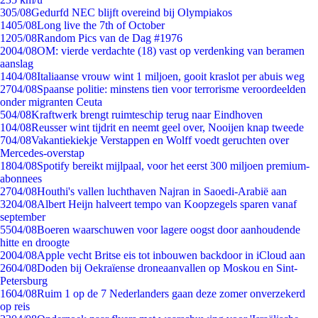
3
05/08
Gedurfd NEC blijft overeind bij Olympiakos
14
05/08
Long live the 7th of October
12
05/08
Random Pics van de Dag #1976
20
04/08
OM: vierde verdachte (18) vast op verdenking van beramen
aanslag
14
04/08
Italiaanse vrouw wint 1 miljoen, gooit kraslot per abuis weg
27
04/08
Spaanse politie: minstens tien voor terrorisme veroordeelden
onder migranten Ceuta
5
04/08
Kraftwerk brengt ruimteschip terug naar Eindhoven
1
04/08
Reusser wint tijdrit en neemt geel over, Nooijen knap tweede
7
04/08
Vakantiekiekje Verstappen en Wolff voedt geruchten over
Mercedes-overstap
18
04/08
Spotify bereikt mijlpaal, voor het eerst 300 miljoen premium-
abonnees
27
04/08
Houthi's vallen luchthaven Najran in Saoedi-Arabië aan
32
04/08
Albert Heijn halveert tempo van Koopzegels sparen vanaf
september
55
04/08
Boeren waarschuwen voor lagere oogst door aanhoudende
hitte en droogte
20
04/08
Apple vecht Britse eis tot inbouwen backdoor in iCloud aan
26
04/08
Doden bij Oekraïense droneaanvallen op Moskou en Sint-
Petersburg
16
04/08
Ruim 1 op de 7 Nederlanders gaan deze zomer onverzekerd
op reis