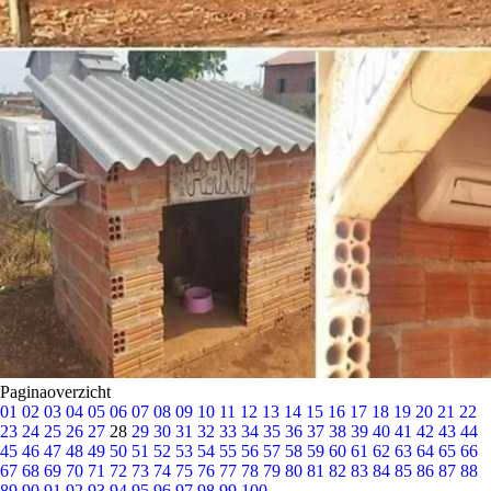
Paginaoverzicht
01
02
03
04
05
06
07
08
09
10
11
12
13
14
15
16
17
18
19
20
21
22
23
24
25
26
27
28
29
30
31
32
33
34
35
36
37
38
39
40
41
42
43
44
45
46
47
48
49
50
51
52
53
54
55
56
57
58
59
60
61
62
63
64
65
66
67
68
69
70
71
72
73
74
75
76
77
78
79
80
81
82
83
84
85
86
87
88
89
90
91
92
93
94
95
96
97
98
99
100