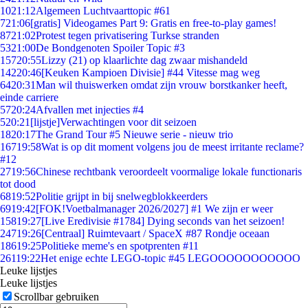
10
21:12
Algemeen Luchtvaarttopic #61
7
21:06
[gratis] Videogames Part 9: Gratis en free-to-play games!
87
21:02
Protest tegen privatisering Turkse stranden
53
21:00
De Bondgenoten Spoiler Topic #3
157
20:55
Lizzy (21) op klaarlichte dag zwaar mishandeld
142
20:46
[Keuken Kampioen Divisie] #44 Vitesse mag weg
64
20:31
Man wil thuiswerken omdat zijn vrouw borstkanker heeft,
einde carriere
57
20:24
Afvallen met injecties #4
5
20:21
[lijstje]Verwachtingen voor dit seizoen
18
20:17
The Grand Tour #5 Nieuwe serie - nieuw trio
167
19:58
Wat is op dit moment volgens jou de meest irritante reclame?
#12
27
19:56
Chinese rechtbank veroordeelt voormalige lokale functionaris
tot dood
68
19:52
Politie grijpt in bij snelwegblokkeerders
69
19:42
[FOK!Voetbalmanager 2026/2027] #1 We zijn er weer
158
19:27
[Live Eredivisie #1784] Dying seconds van het seizoen!
247
19:26
[Centraal] Ruimtevaart / SpaceX #87 Rondje oceaan
186
19:25
Politieke meme's en spotprenten #11
261
19:22
Het enige echte LEGO-topic #45 LEGOOOOOOOOOOO
Leuke lijstjes
Leuke lijstjes
Scrollbar gebruiken