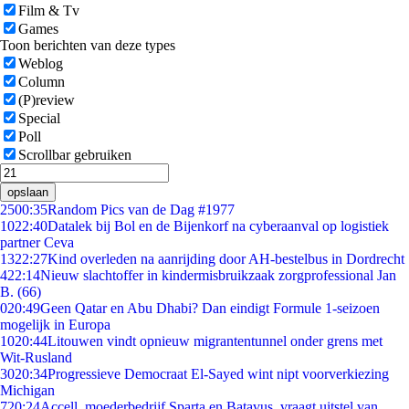
Film & Tv
Games
Toon berichten van deze types
Weblog
Column
(P)review
Special
Poll
Scrollbar gebruiken
opslaan
25
00:35
Random Pics van de Dag #1977
10
22:40
Datalek bij Bol en de Bijenkorf na cyberaanval op logistiek
partner Ceva
13
22:27
Kind overleden na aanrijding door AH-bestelbus in Dordrecht
4
22:14
Nieuw slachtoffer in kindermisbruikzaak zorgprofessional Jan
B. (66)
0
20:49
Geen Qatar en Abu Dhabi? Dan eindigt Formule 1-seizoen
mogelijk in Europa
10
20:44
Litouwen vindt opnieuw migrantentunnel onder grens met
Wit-Rusland
30
20:34
Progressieve Democraat El-Sayed wint nipt voorverkiezing
Michigan
7
20:24
Accell, moederbedrijf Sparta en Batavus, vraagt uitstel van