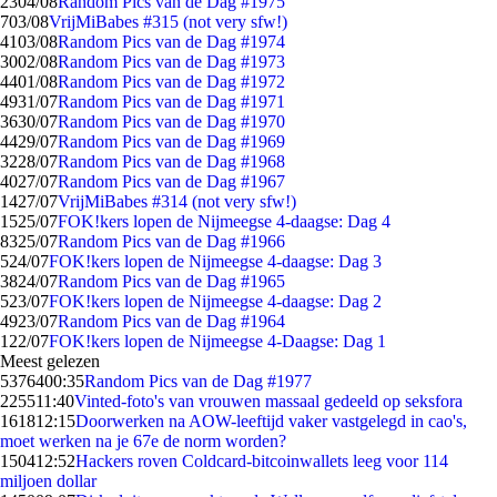
23
04/08
Random Pics van de Dag #1975
7
03/08
VrijMiBabes #315 (not very sfw!)
41
03/08
Random Pics van de Dag #1974
30
02/08
Random Pics van de Dag #1973
44
01/08
Random Pics van de Dag #1972
49
31/07
Random Pics van de Dag #1971
36
30/07
Random Pics van de Dag #1970
44
29/07
Random Pics van de Dag #1969
32
28/07
Random Pics van de Dag #1968
40
27/07
Random Pics van de Dag #1967
14
27/07
VrijMiBabes #314 (not very sfw!)
15
25/07
FOK!kers lopen de Nijmeegse 4-daagse: Dag 4
83
25/07
Random Pics van de Dag #1966
5
24/07
FOK!kers lopen de Nijmeegse 4-daagse: Dag 3
38
24/07
Random Pics van de Dag #1965
5
23/07
FOK!kers lopen de Nijmeegse 4-daagse: Dag 2
49
23/07
Random Pics van de Dag #1964
1
22/07
FOK!kers lopen de Nijmeegse 4-Daagse: Dag 1
Meest gelezen
53764
00:35
Random Pics van de Dag #1977
2255
11:40
Vinted-foto's van vrouwen massaal gedeeld op seksfora
1618
12:15
Doorwerken na AOW-leeftijd vaker vastgelegd in cao's,
moet werken na je 67e de norm worden?
1504
12:52
Hackers roven Coldcard-bitcoinwallets leeg voor 114
miljoen dollar