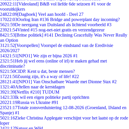
209
22:11
[Videoland] B&B vol liefde 6de seizoen #1 voor de
vooruitkijkers
248
22:09
[Dagboek] Veel aan hoofd - Deel 27
170
22:03
Oorlog Iran #136 Bridge and powerplant day incoming?
56
21:59
De neergang van Duitsland als lichtend voorbeeld #3
239
21:54
Vinted #15 nog-net-niet gratis en verzendgezeur
84
21:53
[Britse politiek] #141 Declining Gracefully Was Never Really
an Option
31
21:52
[Voorspellen] Voorspel de eindstand van de Eredivisie
2026/2027
143
21:51
[NPO1] We zijn er bijna 2026 #1
23
21:51
Heb jij wel eens (online of irl) te maken gehad met
discriminatie?
92
21:50
CIDP. Kent u dat, beste mensen?
172
21:50
Zuunig zijn, it's a way of life! #22
281
21:41
[NPO1] Van Onschatbare Waarde met Dionne Stax #2
13
21:40
Aftellen naar de kerstdagen
39
21:39
[Netflix #210] TUDUM
14
21:33
Ik wil een eigen politieke partij oprichten
202
21:19
Russia vs Ukraine #91
235
21:17
Totale zonsverduistering 12-08-2026 (Groenland, IJsland en
Spanje) #1
50
21:16
Zieke Christina Applegate verschijnt voor het laatst op de rode
loper
24
21:12
Natuur en Wild