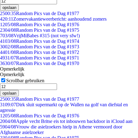
opslaan
25
00:35
Random Pics van de Dag #1977
4
20:11
Zomervakantieweerbericht: aanhoudend zomers
12
05/08
Random Pics van de Dag #1976
23
04/08
Random Pics van de Dag #1975
7
03/08
VrijMiBabes #315 (not very sfw!)
41
03/08
Random Pics van de Dag #1974
30
02/08
Random Pics van de Dag #1973
44
01/08
Random Pics van de Dag #1972
49
31/07
Random Pics van de Dag #1971
36
30/07
Random Pics van de Dag #1970
Opmerkelijk
Opmerkelijk
Scrollbar gebruiken
opslaan
25
00:35
Random Pics van de Dag #1977
31
09:07
Dirk sluit supermarkt op de Wallen na golf van diefstal en
agressie
12
05/08
Random Pics van de Dag #1976
20
04/08
Apple vecht Britse eis tot inbouwen backdoor in iCloud aan
59
04/08
Vrouw die asielzoekers hielp in Athene vermoord door
Afghaanse asielzoeker
23
04/08
Random Pics van de Dag #1975