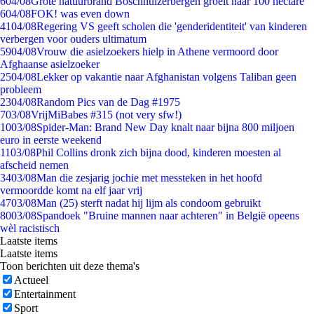
6
04/08
Grote natuurbrand Boschhuizerbergen groeit naar 100 hectare
6
04/08
FOK! was even down
41
04/08
Regering VS geeft scholen die 'genderidentiteit' van kinderen
verbergen voor ouders ultimatum
59
04/08
Vrouw die asielzoekers hielp in Athene vermoord door
Afghaanse asielzoeker
25
04/08
Lekker op vakantie naar Afghanistan volgens Taliban geen
probleem
23
04/08
Random Pics van de Dag #1975
7
03/08
VrijMiBabes #315 (not very sfw!)
10
03/08
Spider-Man: Brand New Day knalt naar bijna 800 miljoen
euro in eerste weekend
11
03/08
Phil Collins dronk zich bijna dood, kinderen moesten al
afscheid nemen
34
03/08
Man die zesjarig jochie met messteken in het hoofd
vermoordde komt na elf jaar vrij
47
03/08
Man (25) sterft nadat hij lijm als condoom gebruikt
80
03/08
Spandoek "Bruine mannen naar achteren" in België opeens
wèl racistisch
Laatste items
Laatste items
Toon berichten uit deze thema's
Actueel
Entertainment
Sport