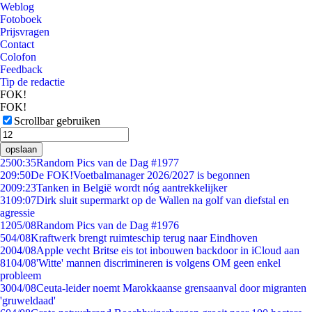
Weblog
Fotoboek
Prijsvragen
Contact
Colofon
Feedback
Tip de redactie
FOK!
FOK!
Scrollbar gebruiken
opslaan
25
00:35
Random Pics van de Dag #1977
2
09:50
De FOK!Voetbalmanager 2026/2027 is begonnen
20
09:23
Tanken in België wordt nóg aantrekkelijker
31
09:07
Dirk sluit supermarkt op de Wallen na golf van diefstal en
agressie
12
05/08
Random Pics van de Dag #1976
5
04/08
Kraftwerk brengt ruimteschip terug naar Eindhoven
20
04/08
Apple vecht Britse eis tot inbouwen backdoor in iCloud aan
81
04/08
'Witte' mannen discrimineren is volgens OM geen enkel
probleem
30
04/08
Ceuta-leider noemt Marokkaanse grensaanval door migranten
'gruweldaad'