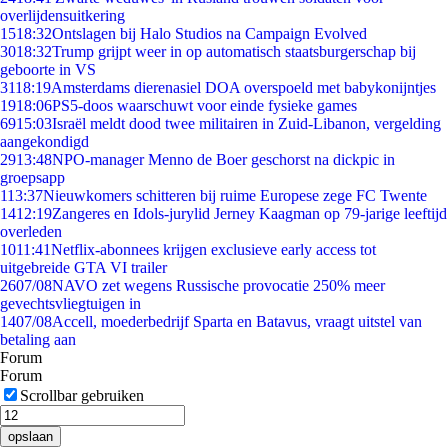
overlijdensuitkering
15
18:32
Ontslagen bij Halo Studios na Campaign Evolved
30
18:32
Trump grijpt weer in op automatisch staatsburgerschap bij
geboorte in VS
31
18:19
Amsterdams dierenasiel DOA overspoeld met babykonijntjes
19
18:06
PS5-doos waarschuwt voor einde fysieke games
69
15:03
Israël meldt dood twee militairen in Zuid-Libanon, vergelding
aangekondigd
29
13:48
NPO-manager Menno de Boer geschorst na dickpic in
groepsapp
1
13:37
Nieuwkomers schitteren bij ruime Europese zege FC Twente
14
12:19
Zangeres en Idols-jurylid Jerney Kaagman op 79-jarige leeftijd
overleden
10
11:41
Netflix-abonnees krijgen exclusieve early access tot
uitgebreide GTA VI trailer
26
07/08
NAVO zet wegens Russische provocatie 250% meer
gevechtsvliegtuigen in
14
07/08
Accell, moederbedrijf Sparta en Batavus, vraagt uitstel van
betaling aan
Forum
Forum
Scrollbar gebruiken
opslaan