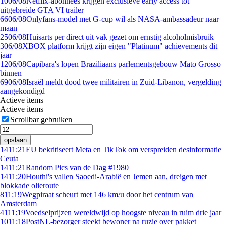
10
06/08
Netflix-abonnees krijgen exclusieve early access tot
uitgebreide GTA VI trailer
66
06/08
Onlyfans-model met G-cup wil als NASA-ambassadeur naar
maan
25
06/08
Huisarts per direct uit vak gezet om ernstig alcoholmisbruik
3
06/08
XBOX platform krijgt zijn eigen "Platinum" achievements dit
jaar
12
06/08
Capibara's lopen Braziliaans parlementsgebouw Mato Grosso
binnen
69
06/08
Israël meldt dood twee militairen in Zuid-Libanon, vergelding
aangekondigd
Actieve items
Actieve items
Scrollbar gebruiken
opslaan
14
11:21
EU bekritiseert Meta en TikTok om verspreiden desinformatie
Ceuta
14
11:21
Random Pics van de Dag #1980
14
11:20
Houthi's vallen Saoedi-Arabië en Jemen aan, dreigen met
blokkade olieroute
8
11:19
Wegpiraat scheurt met 146 km/u door het centrum van
Amsterdam
41
11:19
Voedselprijzen wereldwijd op hoogste niveau in ruim drie jaar
10
11:18
PostNL-bezorger steekt bewoner na ruzie over pakket