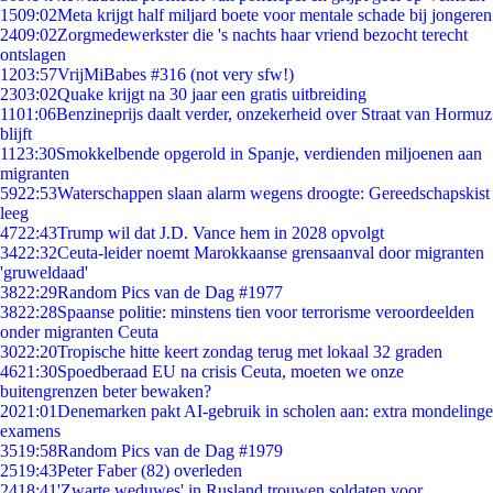
15
09:02
Meta krijgt half miljard boete voor mentale schade bij jongeren
24
09:02
Zorgmedewerkster die 's nachts haar vriend bezocht terecht
ontslagen
12
03:57
VrijMiBabes #316 (not very sfw!)
23
03:02
Quake krijgt na 30 jaar een gratis uitbreiding
11
01:06
Benzineprijs daalt verder, onzekerheid over Straat van Hormuz
blijft
11
23:30
Smokkelbende opgerold in Spanje, verdienden miljoenen aan
migranten
59
22:53
Waterschappen slaan alarm wegens droogte: Gereedschapskist
leeg
47
22:43
Trump wil dat J.D. Vance hem in 2028 opvolgt
34
22:32
Ceuta-leider noemt Marokkaanse grensaanval door migranten
'gruweldaad'
38
22:29
Random Pics van de Dag #1977
38
22:28
Spaanse politie: minstens tien voor terrorisme veroordeelden
onder migranten Ceuta
30
22:20
Tropische hitte keert zondag terug met lokaal 32 graden
46
21:30
Spoedberaad EU na crisis Ceuta, moeten we onze
buitengrenzen beter bewaken?
20
21:01
Denemarken pakt AI-gebruik in scholen aan: extra mondelinge
examens
35
19:58
Random Pics van de Dag #1979
25
19:43
Peter Faber (82) overleden
24
18:41
'Zwarte weduwes' in Rusland trouwen soldaten voor