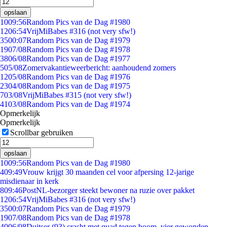
opslaan
10
09:56
Random Pics van de Dag #1980
12
06:54
VrijMiBabes #316 (not very sfw!)
35
00:07
Random Pics van de Dag #1979
19
07/08
Random Pics van de Dag #1978
38
06/08
Random Pics van de Dag #1977
5
05/08
Zomervakantieweerbericht: aanhoudend zomers
12
05/08
Random Pics van de Dag #1976
23
04/08
Random Pics van de Dag #1975
7
03/08
VrijMiBabes #315 (not very sfw!)
41
03/08
Random Pics van de Dag #1974
Opmerkelijk
Opmerkelijk
Scrollbar gebruiken
opslaan
10
09:56
Random Pics van de Dag #1980
4
09:49
Vrouw krijgt 30 maanden cel voor afpersing 12-jarige
misdienaar in kerk
8
09:46
PostNL-bezorger steekt bewoner na ruzie over pakket
12
06:54
VrijMiBabes #316 (not very sfw!)
35
00:07
Random Pics van de Dag #1979
19
07/08
Random Pics van de Dag #1978
40
06/08
Duitser (93) crasht met quad tegen boom, vier gewonden