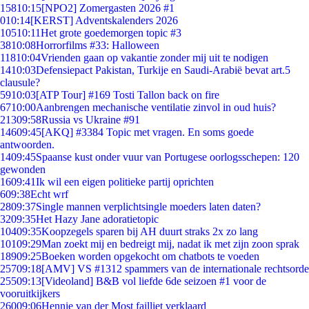
158
10:15
[NPO2] Zomergasten 2026 #1
0
10:14
[KERST] Adventskalenders 2026
105
10:11
Het grote goedemorgen topic #3
38
10:08
Horrorfilms #33: Halloween
118
10:04
Vrienden gaan op vakantie zonder mij uit te nodigen
14
10:03
Defensiepact Pakistan, Turkije en Saudi-Arabië bevat art.5
clausule?
59
10:03
[ATP Tour] #169 Tosti Tallon back on fire
67
10:00
Aanbrengen mechanische ventilatie zinvol in oud huis?
213
09:58
Russia vs Ukraine #91
146
09:45
[AKQ] #3384 Topic met vragen. En soms goede
antwoorden.
14
09:45
Spaanse kust onder vuur van Portugese oorlogsschepen: 120
gewonden
16
09:41
Ik wil een eigen politieke partij oprichten
6
09:38
Echt wrf
28
09:37
Single mannen verplichtsingle moeders laten daten?
32
09:35
Het Hazy Jane adoratietopic
104
09:35
Koopzegels sparen bij AH duurt straks 2x zo lang
101
09:29
Man zoekt mij en bedreigt mij, nadat ik met zijn zoon sprak
189
09:25
Boeken worden opgekocht om chatbots te voeden
257
09:18
[AMV] VS #1312 spammers van de internationale rechtsorde
255
09:13
[Videoland] B&B vol liefde 6de seizoen #1 voor de
vooruitkijkers
260
09:06
Hennie van der Most failliet verklaard