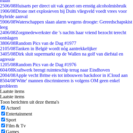
maan
25
06/08
Huisarts per direct uit vak gezet om ernstig alcoholmisbruik
19
06/08
Drone met explosieven bij Duits vliegveld voedt vrees voor
hybride aanval
59
06/08
Waterschappen slaan alarm wegens droogte: Gereedschapskist
leeg
24
06/08
Zorgmedewerkster die 's nachts haar vriend bezocht terecht
ontslagen
38
06/08
Random Pics van de Dag #1977
21
05/08
Tanken in België wordt nóg aantrekkelijker
34
05/08
Dirk sluit supermarkt op de Wallen na golf van diefstal en
agressie
12
05/08
Random Pics van de Dag #1976
6
04/08
Kraftwerk brengt ruimteschip terug naar Eindhoven
20
04/08
Apple vecht Britse eis tot inbouwen backdoor in iCloud aan
85
04/08
'Witte' mannen discrimineren is volgens OM geen enkel
probleem
Laatste items
Laatste items
Toon berichten uit deze thema's
Actueel
Entertainment
Sport
Film & Tv
Games