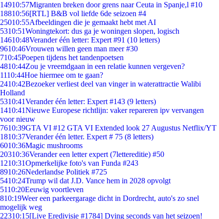
149
10:57
Migranten breken door grens naar Ceuta in Spanje,l #10
188
10:56
[RTL] B&B vol liefde 6de seizoen #4
250
10:55
Afbeeldingen die je gemaakt hebt met AI
53
10:51
Woningtekort: dus ga je woningen slopen, logisch
146
10:48
Verander één letter: Expert #91 (10 letters)
96
10:46
Vrouwen willen geen man meer #30
7
10:45
Poepen tijdens het tandenpoetsen
48
10:44
Zou je vreemdgaan in een relatie kunnen vergeven?
11
10:44
Hoe hiermee om te gaan?
24
10:42
Bezoeker verliest deel van vinger in waterattractie Walibi
Holland
53
10:41
Verander één letter: Expert #143 (9 letters)
14
10:41
Nieuwe Europese richtlijn: vaker repareren ipv vervangen
voor nieuw
76
10:39
GTA VI #12 GTA VI Extended look 27 Augustus Netflix/YT
18
10:37
Verander één letter. Expert # 75 (8 letters)
60
10:36
Magic mushrooms
203
10:36
Verander een letter expert (7lettereditie) #50
12
10:31
Opmerkelijke foto's van Funda #243
89
10:26
Nederlandse Politiek #725
54
10:24
Trump wil dat J.D. Vance hem in 2028 opvolgt
51
10:20
Eeuwig voortleven
8
10:19
Weer een parkeergarage dicht in Dordrecht, auto's zo snel
mogelijk weg
223
10:15
[Live Eredivisie #1784] Dying seconds van het seizoen!