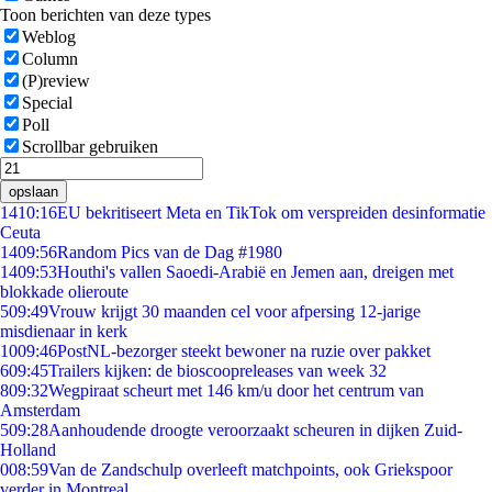
Toon berichten van deze types
Weblog
Column
(P)review
Special
Poll
Scrollbar gebruiken
opslaan
14
10:16
EU bekritiseert Meta en TikTok om verspreiden desinformatie
Ceuta
14
09:56
Random Pics van de Dag #1980
14
09:53
Houthi's vallen Saoedi-Arabië en Jemen aan, dreigen met
blokkade olieroute
5
09:49
Vrouw krijgt 30 maanden cel voor afpersing 12-jarige
misdienaar in kerk
10
09:46
PostNL-bezorger steekt bewoner na ruzie over pakket
6
09:45
Trailers kijken: de bioscoopreleases van week 32
8
09:32
Wegpiraat scheurt met 146 km/u door het centrum van
Amsterdam
5
09:28
Aanhoudende droogte veroorzaakt scheuren in dijken Zuid-
Holland
0
08:59
Van de Zandschulp overleeft matchpoints, ook Griekspoor
verder in Montreal