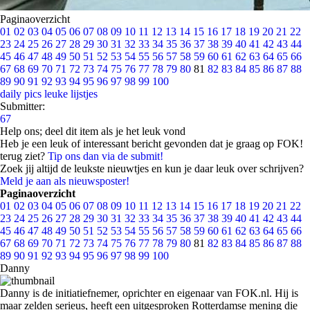
Paginaoverzicht
01
02
03
04
05
06
07
08
09
10
11
12
13
14
15
16
17
18
19
20
21
22
23
24
25
26
27
28
29
30
31
32
33
34
35
36
37
38
39
40
41
42
43
44
45
46
47
48
49
50
51
52
53
54
55
56
57
58
59
60
61
62
63
64
65
66
67
68
69
70
71
72
73
74
75
76
77
78
79
80
81
82
83
84
85
86
87
88
89
90
91
92
93
94
95
96
97
98
99
100
daily pics
leuke lijstjes
Submitter:
67
Help ons; deel dit item als je het leuk vond
Heb je een leuk of interessant bericht gevonden dat je graag op FOK!
terug ziet?
Tip ons dan via de submit!
Zoek jij altijd de leukste nieuwtjes en kun je daar leuk over schrijven?
Meld je aan als nieuwsposter!
Paginaoverzicht
01
02
03
04
05
06
07
08
09
10
11
12
13
14
15
16
17
18
19
20
21
22
23
24
25
26
27
28
29
30
31
32
33
34
35
36
37
38
39
40
41
42
43
44
45
46
47
48
49
50
51
52
53
54
55
56
57
58
59
60
61
62
63
64
65
66
67
68
69
70
71
72
73
74
75
76
77
78
79
80
81
82
83
84
85
86
87
88
89
90
91
92
93
94
95
96
97
98
99
100
Danny
Danny is de initiatiefnemer, oprichter en eigenaar van FOK.nl. Hij is
maar zelden serieus, heeft een uitgesproken Rotterdamse mening die