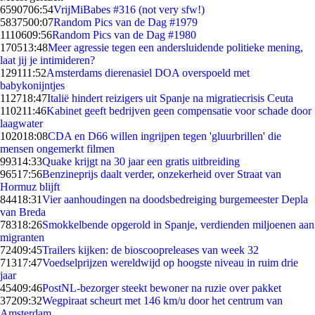
65907
06:54
VrijMiBabes #316 (not very sfw!)
58375
00:07
Random Pics van de Dag #1979
11106
09:56
Random Pics van de Dag #1980
1705
13:48
Meer agressie tegen een andersluidende politieke mening,
laat jij je intimideren?
1291
11:52
Amsterdams dierenasiel DOA overspoeld met
babykonijntjes
1127
18:47
Italië hindert reizigers uit Spanje na migratiecrisis Ceuta
1102
11:46
Kabinet geeft bedrijven geen compensatie voor schade door
laagwater
1020
18:08
CDA en D66 willen ingrijpen tegen 'gluurbrillen' die
mensen ongemerkt filmen
993
14:33
Quake krijgt na 30 jaar een gratis uitbreiding
965
17:56
Benzineprijs daalt verder, onzekerheid over Straat van
Hormuz blijft
844
18:31
Vier aanhoudingen na doodsbedreiging burgemeester Depla
van Breda
783
18:26
Smokkelbende opgerold in Spanje, verdienden miljoenen aan
migranten
724
09:45
Trailers kijken: de bioscoopreleases van week 32
713
17:47
Voedselprijzen wereldwijd op hoogste niveau in ruim drie
jaar
454
09:46
PostNL-bezorger steekt bewoner na ruzie over pakket
372
09:32
Wegpiraat scheurt met 146 km/u door het centrum van
Amsterdam