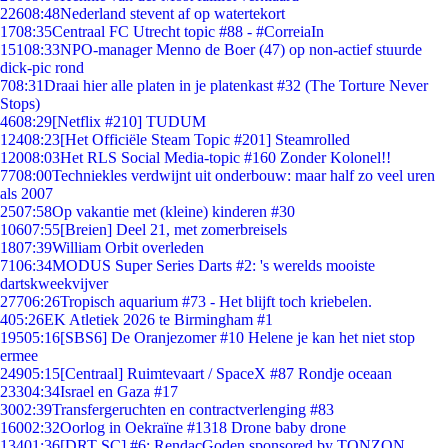
226
08:48
Nederland stevent af op watertekort
17
08:35
Centraal FC Utrecht topic #88 - #CorreiaIn
151
08:33
NPO-manager Menno de Boer (47) op non-actief stuurde
dick-pic rond
7
08:31
Draai hier alle platen in je platenkast #32 (The Torture Never
Stops)
46
08:29
[Netflix #210] TUDUM
124
08:23
[Het Officiële Steam Topic #201] Steamrolled
120
08:03
Het RLS Social Media-topic #160 Zonder Kolonel!!
77
08:00
Techniekles verdwijnt uit onderbouw: maar half zo veel uren
als 2007
25
07:58
Op vakantie met (kleine) kinderen #30
106
07:55
[Breien] Deel 21, met zomerbreisels
18
07:39
William Orbit overleden
71
06:34
MODUS Super Series Darts #2: 's werelds mooiste
dartskweekvijver
277
06:26
Tropisch aquarium #73 - Het blijft toch kriebelen.
4
05:26
EK Atletiek 2026 te Birmingham #1
195
05:16
[SBS6] De Oranjezomer #10 Helene je kan het niet stop
ermee
249
05:15
[Centraal] Ruimtevaart / SpaceX #87 Rondje oceaan
233
04:34
Israel en Gaza #17
30
02:39
Transfergeruchten en contractverlenging #83
160
02:32
Oorlog in Oekraïne #1318 Drone baby drone
134
01:36
[DRT SC] #6: RendacGoden sponsored by TONZON