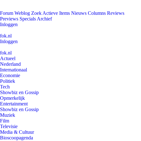
Forum
Weblog
Zoek
Actieve Items
Nieuws
Columns
Reviews
Previews
Specials
Archief
Inloggen
fok.nl
Inloggen
fok.nl
Actueel
Nederland
Internationaal
Economie
Politiek
Tech
Showbiz en Gossip
Opmerkelijk
Entertainment
Showbiz en Gossip
Muziek
Film
Televisie
Media & Cultuur
Bioscoopagenda