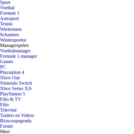
Sport
Voetbal
Formule 1
Autosport
Tennis
Wielrennen
Schaatsen
Wintersporten
Managerspelen
Voetbalmanager
Formule 1-manager
Games
PC
Playstation 4
Xbox One
Nintendo Switch
Xbox Series X|S
PlayStation 5
Film & TV
Film
Televisie
Trailers en Videos
Bioscoopagenda
Forum
Meer