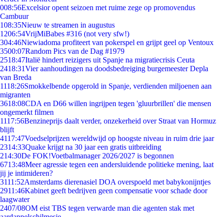
0
08:56
Excelsior opent seizoen met ruime zege op promovendus
Cambuur
1
08:35
Nieuw te streamen in augustus
12
06:54
VrijMiBabes #316 (not very sfw!)
3
04:46
Niewiadoma profiteert van pokerspel en grijpt geel op Ventoux
35
00:07
Random Pics van de Dag #1979
25
18:47
Italië hindert reizigers uit Spanje na migratiecrisis Ceuta
24
18:31
Vier aanhoudingen na doodsbedreiging burgemeester Depla
van Breda
11
18:26
Smokkelbende opgerold in Spanje, verdienden miljoenen aan
migranten
36
18:08
CDA en D66 willen ingrijpen tegen 'gluurbrillen' die mensen
ongemerkt filmen
11
17:56
Benzineprijs daalt verder, onzekerheid over Straat van Hormuz
blijft
41
17:47
Voedselprijzen wereldwijd op hoogste niveau in ruim drie jaar
23
14:33
Quake krijgt na 30 jaar een gratis uitbreiding
2
14:30
De FOK!Voetbalmanager 2026/2027 is begonnen
67
13:48
Meer agressie tegen een andersluidende politieke mening, laat
jij je intimideren?
31
11:52
Amsterdams dierenasiel DOA overspoeld met babykonijntjes
29
11:46
Kabinet geeft bedrijven geen compensatie voor schade door
laagwater
24
07/08
OM eist TBS tegen verwarde man die agenten stak met
aardappelschilmesje