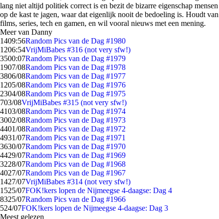
lang niet altijd politiek correct is en bezit de bizarre eigenschap mensen
op de kast te jagen, waar dat eigenlijk nooit de bedoeling is. Houdt van
films, series, tech en gamen, en wil vooral nieuws met een mening.
Meer van Danny
14
09:56
Random Pics van de Dag #1980
12
06:54
VrijMiBabes #316 (not very sfw!)
35
00:07
Random Pics van de Dag #1979
19
07/08
Random Pics van de Dag #1978
38
06/08
Random Pics van de Dag #1977
12
05/08
Random Pics van de Dag #1976
23
04/08
Random Pics van de Dag #1975
7
03/08
VrijMiBabes #315 (not very sfw!)
41
03/08
Random Pics van de Dag #1974
30
02/08
Random Pics van de Dag #1973
44
01/08
Random Pics van de Dag #1972
49
31/07
Random Pics van de Dag #1971
36
30/07
Random Pics van de Dag #1970
44
29/07
Random Pics van de Dag #1969
32
28/07
Random Pics van de Dag #1968
40
27/07
Random Pics van de Dag #1967
14
27/07
VrijMiBabes #314 (not very sfw!)
15
25/07
FOK!kers lopen de Nijmeegse 4-daagse: Dag 4
83
25/07
Random Pics van de Dag #1966
5
24/07
FOK!kers lopen de Nijmeegse 4-daagse: Dag 3
Meest gelezen