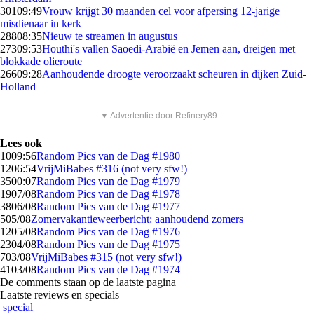
301
09:49
Vrouw krijgt 30 maanden cel voor afpersing 12-jarige
misdienaar in kerk
288
08:35
Nieuw te streamen in augustus
273
09:53
Houthi's vallen Saoedi-Arabië en Jemen aan, dreigen met
blokkade olieroute
266
09:28
Aanhoudende droogte veroorzaakt scheuren in dijken Zuid-
Holland
▼ Advertentie door Refinery89
Lees ook
10
09:56
Random Pics van de Dag #1980
12
06:54
VrijMiBabes #316 (not very sfw!)
35
00:07
Random Pics van de Dag #1979
19
07/08
Random Pics van de Dag #1978
38
06/08
Random Pics van de Dag #1977
5
05/08
Zomervakantieweerbericht: aanhoudend zomers
12
05/08
Random Pics van de Dag #1976
23
04/08
Random Pics van de Dag #1975
7
03/08
VrijMiBabes #315 (not very sfw!)
41
03/08
Random Pics van de Dag #1974
De comments staan op de laatste pagina
Laatste reviews en specials
special