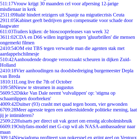
5
11:17
Vrouw krijgt 30 maanden cel voor afpersing 12-jarige
misdienaar in kerk
25
11:09
Italië hindert reizigers uit Spanje na migratiecrisis Ceuta
29
11:05
Kabinet geeft bedrijven geen compensatie voor schade door
laagwater
6
11:03
Trailers kijken: de bioscoopreleases van week 32
36
11:02
CDA en D66 willen ingrijpen tegen 'gluurbrillen' die mensen
ongemerkt filmen
24
10:54
OM eist TBS tegen verwarde man die agenten stak met
aardappelschilmesje
5
10:42
Aanhoudende droogte veroorzaakt scheuren in dijken Zuid-
Holland
24
10:18
Vier aanhoudingen na doodsbedreiging burgemeester Depla
van Breda
18
10:11
Long live the 7th of October
1
09:58
Nieuw te streamen in augustus
56
09:52
Dikke Van Dale neemt 'vulvalippen' op: 'stigma op
schaamlippen doorbreken'
40
09:42
Duitser (93) crasht met quad tegen boom, vier gewonden
67
09:28
Meer agressie tegen een andersluidende politieke mening, laat
jij je intimideren?
25
09:22
Huisarts per direct uit vak gezet om ernstig alcoholmisbruik
66
09:19
Onlyfans-model met G-cup wil als NASA-ambassadeur naar
maan
3
09:14
Niewiadoma profiteert van pokerspel en grijpt geel op Ventoux