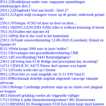
95
11:22
Roddelpraat onder vuur: ongepaste opmerkingen
minderjarigen deel 2
295
11:22
[Dagboek] Veel aan hoofd - Deel 27
242
11:22
Agent smijt zwangere vrouw op de grond, onderzoek gestart
#2
259
11:19
Teltopic #1565 tel door en door en door....
100
11:18
[INFLUENCERS #296] Alles is welkom kneuzing of breuk
78
11:16
Afvallen met injecties #4
22
11:16
Prijs Bar le duc rood in het buitenland
259
11:16
Totale zonsverduistering 12-08-2026 (Groenland, IJsland en
Spanje) #1
82
11:16
Wat koopt 1000 euro in jouw hobby?
51
11:15
Ervaringen met gezondheidsverklaring CBR
42
11:14
[Crowdfunding] #443 Rentestijgingen?
236
11:14
Oorlog Iran #136 Bridge and powerplant day incoming?
147
11:13
[WLR SC #417] Nieuw deel openen was kaputt
27
11:12
Forum werkt niet op Chrome
90
11:12
Post hier zo vaak mogelijk om 11:11 #39 Vanz11
20
11:09
Rechtszaak dodelijk ongeluk uitgesteld vanwege vakantie
advocaat
126
11:06
Jonge Cambridge professor stapt op na claims over plagiaat
en leugens
48
11:04
Jezelf gelukkig voelen als vrijgezelle vijftiger
175
11:02
Wat is jullie binnenhuistemperatuur? #81 Horrorzomer
121
11:00
[SBS6] De Bondgenoten #318 Een klein kusje moet kunnen