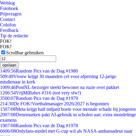
Weblog
Fotoboek
Prijsvragen
Contact
Colofon
Feedback
Tip de redactie
FOK!
FOK!
Scrollbar gebruiken
opslaan
14
09:56
Random Pics van de Dag #1980
5
09:49
Vrouw krijgt 30 maanden cel voor afpersing 12-jarige
misdienaar in kerk
10
09:46
PostNL-bezorger steekt bewoner na ruzie over pakket
12
06:54
VrijMiBabes #316 (not very sfw!)
35
00:07
Random Pics van de Dag #1979
2
14:30
De FOK!Voetbalmanager 2026/2027 is begonnen
15
07/08
Meta krijgt half miljard boete voor mentale schade bij jongeren
20
07/08
Denemarken pakt AI-gebruik in scholen aan: extra mondelinge
examens
19
07/08
Random Pics van de Dag #1978
66
06/08
Onlyfans-model met G-cup wil als NASA-ambassadeur naar