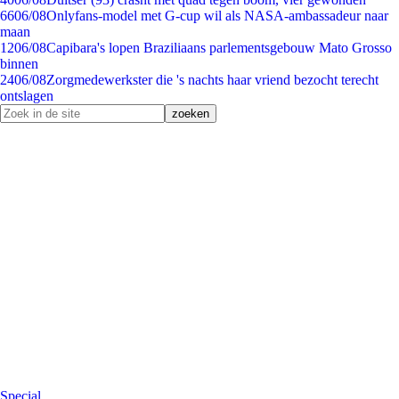
66
06/08
Onlyfans-model met G-cup wil als NASA-ambassadeur naar
maan
12
06/08
Capibara's lopen Braziliaans parlementsgebouw Mato Grosso
binnen
24
06/08
Zorgmedewerkster die 's nachts haar vriend bezocht terecht
ontslagen
Special