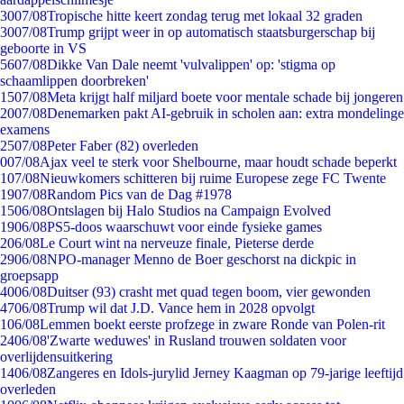
30
07/08
Tropische hitte keert zondag terug met lokaal 32 graden
30
07/08
Trump grijpt weer in op automatisch staatsburgerschap bij
geboorte in VS
56
07/08
Dikke Van Dale neemt 'vulvalippen' op: 'stigma op
schaamlippen doorbreken'
15
07/08
Meta krijgt half miljard boete voor mentale schade bij jongeren
20
07/08
Denemarken pakt AI-gebruik in scholen aan: extra mondelinge
examens
25
07/08
Peter Faber (82) overleden
0
07/08
Ajax veel te sterk voor Shelbourne, maar houdt schade beperkt
1
07/08
Nieuwkomers schitteren bij ruime Europese zege FC Twente
19
07/08
Random Pics van de Dag #1978
15
06/08
Ontslagen bij Halo Studios na Campaign Evolved
19
06/08
PS5-doos waarschuwt voor einde fysieke games
2
06/08
Le Court wint na nerveuze finale, Pieterse derde
29
06/08
NPO-manager Menno de Boer geschorst na dickpic in
groepsapp
40
06/08
Duitser (93) crasht met quad tegen boom, vier gewonden
47
06/08
Trump wil dat J.D. Vance hem in 2028 opvolgt
1
06/08
Lemmen boekt eerste profzege in zware Ronde van Polen-rit
24
06/08
'Zwarte weduwes' in Rusland trouwen soldaten voor
overlijdensuitkering
14
06/08
Zangeres en Idols-jurylid Jerney Kaagman op 79-jarige leeftijd
overleden