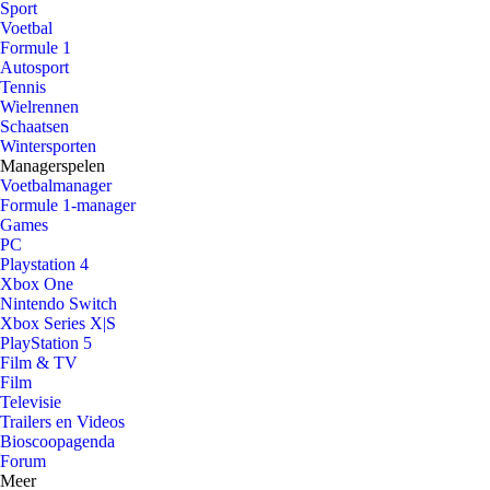
Sport
Voetbal
Formule 1
Autosport
Tennis
Wielrennen
Schaatsen
Wintersporten
Managerspelen
Voetbalmanager
Formule 1-manager
Games
PC
Playstation 4
Xbox One
Nintendo Switch
Xbox Series X|S
PlayStation 5
Film & TV
Film
Televisie
Trailers en Videos
Bioscoopagenda
Forum
Meer