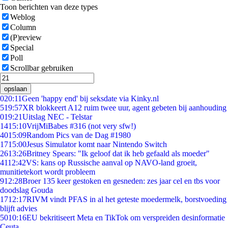
Toon berichten van deze types
Weblog
Column
(P)review
Special
Poll
Scrollbar gebruiken
opslaan
0
20:11
Geen 'happy end' bij seksdate via Kinky.nl
5
19:57
XR blokkeert A12 ruim twee uur, agent gebeten bij aanhouding
0
19:21
Uitslag NEC - Telstar
14
15:10
VrijMiBabes #316 (not very sfw!)
40
15:09
Random Pics van de Dag #1980
17
15:00
Jesus Simulator komt naar Nintendo Switch
26
13:26
Britney Spears: "Ik geloof dat ik heb gefaald als moeder"
41
12:42
VS: kans op Russische aanval op NAVO-land groeit,
munitietekort wordt probleem
9
12:28
Broer 135 keer gestoken en gesneden: zes jaar cel en tbs voor
doodslag Gouda
17
12:17
RIVM vindt PFAS in al het geteste moedermelk, borstvoeding
blijft advies
50
10:16
EU bekritiseert Meta en TikTok om verspreiden desinformatie
Ceuta