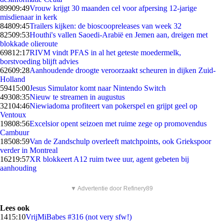
899
09:49
Vrouw krijgt 30 maanden cel voor afpersing 12-jarige
misdienaar in kerk
848
09:45
Trailers kijken: de bioscoopreleases van week 32
825
09:53
Houthi's vallen Saoedi-Arabië en Jemen aan, dreigen met
blokkade olieroute
698
12:17
RIVM vindt PFAS in al het geteste moedermelk,
borstvoeding blijft advies
626
09:28
Aanhoudende droogte veroorzaakt scheuren in dijken Zuid-
Holland
594
15:00
Jesus Simulator komt naar Nintendo Switch
493
08:35
Nieuw te streamen in augustus
321
04:46
Niewiadoma profiteert van pokerspel en grijpt geel op
Ventoux
198
08:56
Excelsior opent seizoen met ruime zege op promovendus
Cambuur
185
08:59
Van de Zandschulp overleeft matchpoints, ook Griekspoor
verder in Montreal
162
19:57
XR blokkeert A12 ruim twee uur, agent gebeten bij
aanhouding
▼ Advertentie door Refinery89
Lees ook
14
15:10
VrijMiBabes #316 (not very sfw!)