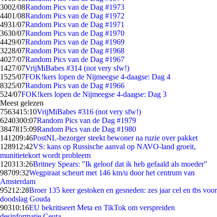
30
02/08
Random Pics van de Dag #1973
44
01/08
Random Pics van de Dag #1972
49
31/07
Random Pics van de Dag #1971
36
30/07
Random Pics van de Dag #1970
44
29/07
Random Pics van de Dag #1969
32
28/07
Random Pics van de Dag #1968
40
27/07
Random Pics van de Dag #1967
14
27/07
VrijMiBabes #314 (not very sfw!)
15
25/07
FOK!kers lopen de Nijmeegse 4-daagse: Dag 4
83
25/07
Random Pics van de Dag #1966
5
24/07
FOK!kers lopen de Nijmeegse 4-daagse: Dag 3
Meest gelezen
75634
15:10
VrijMiBabes #316 (not very sfw!)
62403
00:07
Random Pics van de Dag #1979
38478
15:09
Random Pics van de Dag #1980
1412
09:46
PostNL-bezorger steekt bewoner na ruzie over pakket
1289
12:42
VS: kans op Russische aanval op NAVO-land groeit,
munitietekort wordt probleem
1203
13:26
Britney Spears: "Ik geloof dat ik heb gefaald als moeder"
987
09:32
Wegpiraat scheurt met 146 km/u door het centrum van
Amsterdam
952
12:28
Broer 135 keer gestoken en gesneden: zes jaar cel en tbs voor
doodslag Gouda
903
10:16
EU bekritiseert Meta en TikTok om verspreiden
desinformatie Ceuta