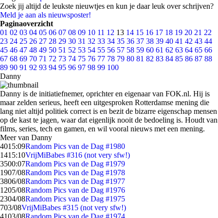
Zoek jij altijd de leukste nieuwtjes en kun je daar leuk over schrijven?
Meld je aan als nieuwsposter!
Paginaoverzicht
01
02
03
04
05
06
07
08
09
10
11
12
13
14
15
16
17
18
19
20
21
22
23
24
25
26
27
28
29
30
31
32
33
34
35
36
37
38
39
40
41
42
43
44
45
46
47
48
49
50
51
52
53
54
55
56
57
58
59
60
61
62
63
64
65
66
67
68
69
70
71
72
73
74
75
76
77
78
79
80
81
82
83
84
85
86
87
88
89
90
91
92
93
94
95
96
97
98
99
100
Danny
Danny is de initiatiefnemer, oprichter en eigenaar van FOK.nl. Hij is
maar zelden serieus, heeft een uitgesproken Rotterdamse mening die
lang niet altijd politiek correct is en bezit de bizarre eigenschap mensen
op de kast te jagen, waar dat eigenlijk nooit de bedoeling is. Houdt van
films, series, tech en gamen, en wil vooral nieuws met een mening.
Meer van Danny
40
15:09
Random Pics van de Dag #1980
14
15:10
VrijMiBabes #316 (not very sfw!)
35
00:07
Random Pics van de Dag #1979
19
07/08
Random Pics van de Dag #1978
38
06/08
Random Pics van de Dag #1977
12
05/08
Random Pics van de Dag #1976
23
04/08
Random Pics van de Dag #1975
7
03/08
VrijMiBabes #315 (not very sfw!)
41
03/08
Random Pics van de Dag #1974