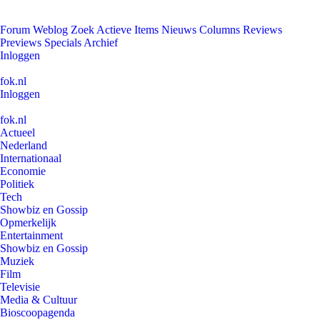
Forum
Weblog
Zoek
Actieve Items
Nieuws
Columns
Reviews
Previews
Specials
Archief
Inloggen
fok.nl
Inloggen
fok.nl
Actueel
Nederland
Internationaal
Economie
Politiek
Tech
Showbiz en Gossip
Opmerkelijk
Entertainment
Showbiz en Gossip
Muziek
Film
Televisie
Media & Cultuur
Bioscoopagenda