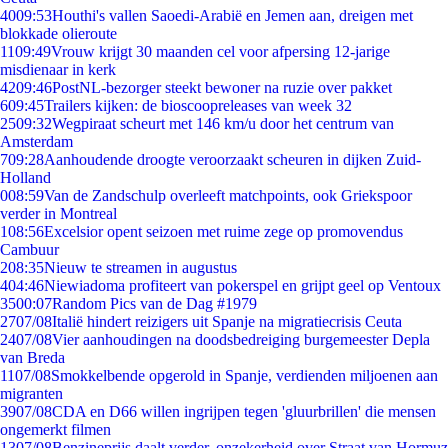
40
09:53
Houthi's vallen Saoedi-Arabië en Jemen aan, dreigen met
blokkade olieroute
11
09:49
Vrouw krijgt 30 maanden cel voor afpersing 12-jarige
misdienaar in kerk
42
09:46
PostNL-bezorger steekt bewoner na ruzie over pakket
6
09:45
Trailers kijken: de bioscoopreleases van week 32
25
09:32
Wegpiraat scheurt met 146 km/u door het centrum van
Amsterdam
7
09:28
Aanhoudende droogte veroorzaakt scheuren in dijken Zuid-
Holland
0
08:59
Van de Zandschulp overleeft matchpoints, ook Griekspoor
verder in Montreal
1
08:56
Excelsior opent seizoen met ruime zege op promovendus
Cambuur
2
08:35
Nieuw te streamen in augustus
4
04:46
Niewiadoma profiteert van pokerspel en grijpt geel op Ventoux
35
00:07
Random Pics van de Dag #1979
27
07/08
Italië hindert reizigers uit Spanje na migratiecrisis Ceuta
24
07/08
Vier aanhoudingen na doodsbedreiging burgemeester Depla
van Breda
11
07/08
Smokkelbende opgerold in Spanje, verdienden miljoenen aan
migranten
39
07/08
CDA en D66 willen ingrijpen tegen 'gluurbrillen' die mensen
ongemerkt filmen
13
07/08
Benzineprijs daalt verder, onzekerheid over Straat van Hormuz