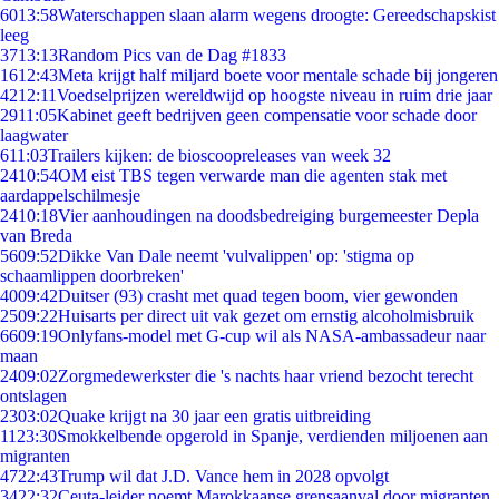
60
13:58
Waterschappen slaan alarm wegens droogte: Gereedschapskist
leeg
37
13:13
Random Pics van de Dag #1833
16
12:43
Meta krijgt half miljard boete voor mentale schade bij jongeren
42
12:11
Voedselprijzen wereldwijd op hoogste niveau in ruim drie jaar
29
11:05
Kabinet geeft bedrijven geen compensatie voor schade door
laagwater
6
11:03
Trailers kijken: de bioscoopreleases van week 32
24
10:54
OM eist TBS tegen verwarde man die agenten stak met
aardappelschilmesje
24
10:18
Vier aanhoudingen na doodsbedreiging burgemeester Depla
van Breda
56
09:52
Dikke Van Dale neemt 'vulvalippen' op: 'stigma op
schaamlippen doorbreken'
40
09:42
Duitser (93) crasht met quad tegen boom, vier gewonden
25
09:22
Huisarts per direct uit vak gezet om ernstig alcoholmisbruik
66
09:19
Onlyfans-model met G-cup wil als NASA-ambassadeur naar
maan
24
09:02
Zorgmedewerkster die 's nachts haar vriend bezocht terecht
ontslagen
23
03:02
Quake krijgt na 30 jaar een gratis uitbreiding
11
23:30
Smokkelbende opgerold in Spanje, verdienden miljoenen aan
migranten
47
22:43
Trump wil dat J.D. Vance hem in 2028 opvolgt
34
22:32
Ceuta-leider noemt Marokkaanse grensaanval door migranten