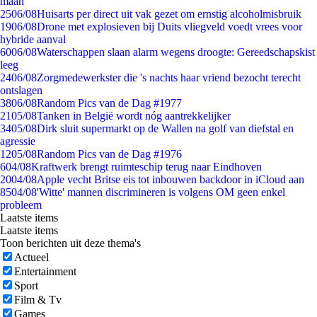
maan
25
06/08
Huisarts per direct uit vak gezet om ernstig alcoholmisbruik
19
06/08
Drone met explosieven bij Duits vliegveld voedt vrees voor
hybride aanval
60
06/08
Waterschappen slaan alarm wegens droogte: Gereedschapskist
leeg
24
06/08
Zorgmedewerkster die 's nachts haar vriend bezocht terecht
ontslagen
38
06/08
Random Pics van de Dag #1977
21
05/08
Tanken in België wordt nóg aantrekkelijker
34
05/08
Dirk sluit supermarkt op de Wallen na golf van diefstal en
agressie
12
05/08
Random Pics van de Dag #1976
6
04/08
Kraftwerk brengt ruimteschip terug naar Eindhoven
20
04/08
Apple vecht Britse eis tot inbouwen backdoor in iCloud aan
85
04/08
'Witte' mannen discrimineren is volgens OM geen enkel
probleem
Laatste items
Laatste items
Toon berichten uit deze thema's
Actueel
Entertainment
Sport
Film & Tv
Games