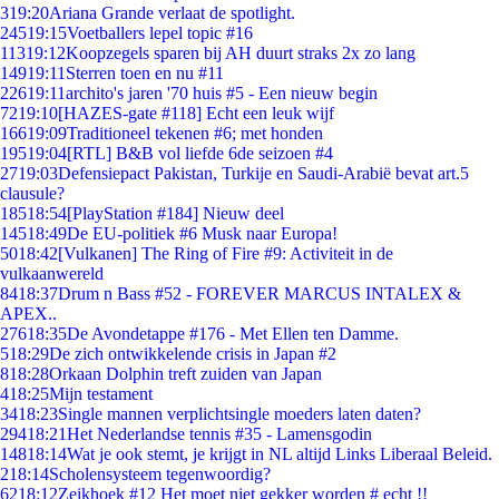
3
19:20
Ariana Grande verlaat de spotlight.
245
19:15
Voetballers lepel topic #16
113
19:12
Koopzegels sparen bij AH duurt straks 2x zo lang
149
19:11
Sterren toen en nu #11
226
19:11
archito's jaren '70 huis #5 - Een nieuw begin
72
19:10
[HAZES-gate #118] Echt een leuk wijf
166
19:09
Traditioneel tekenen #6; met honden
195
19:04
[RTL] B&B vol liefde 6de seizoen #4
27
19:03
Defensiepact Pakistan, Turkije en Saudi-Arabië bevat art.5
clausule?
185
18:54
[PlayStation #184] Nieuw deel
145
18:49
De EU-politiek #6 Musk naar Europa!
50
18:42
[Vulkanen] The Ring of Fire #9: Activiteit in de
vulkaanwereld
84
18:37
Drum n Bass #52 - FOREVER MARCUS INTALEX &
APEX..
276
18:35
De Avondetappe #176 - Met Ellen ten Damme.
5
18:29
De zich ontwikkelende crisis in Japan #2
8
18:28
Orkaan Dolphin treft zuiden van Japan
4
18:25
Mijn testament
34
18:23
Single mannen verplichtsingle moeders laten daten?
294
18:21
Het Nederlandse tennis #35 - Lamensgodin
148
18:14
Wat je ook stemt, je krijgt in NL altijd Links Liberaal Beleid.
2
18:14
Scholensysteem tegenwoordig?
62
18:12
Zeikhoek #12 Het moet niet gekker worden # echt !!