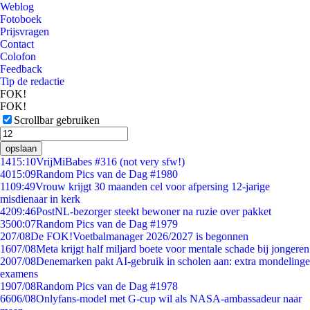
Weblog
Fotoboek
Prijsvragen
Contact
Colofon
Feedback
Tip de redactie
FOK!
FOK!
Scrollbar gebruiken
opslaan
14
15:10
VrijMiBabes #316 (not very sfw!)
40
15:09
Random Pics van de Dag #1980
11
09:49
Vrouw krijgt 30 maanden cel voor afpersing 12-jarige
misdienaar in kerk
42
09:46
PostNL-bezorger steekt bewoner na ruzie over pakket
35
00:07
Random Pics van de Dag #1979
2
07/08
De FOK!Voetbalmanager 2026/2027 is begonnen
16
07/08
Meta krijgt half miljard boete voor mentale schade bij jongeren
20
07/08
Denemarken pakt AI-gebruik in scholen aan: extra mondelinge
examens
19
07/08
Random Pics van de Dag #1978
66
06/08
Onlyfans-model met G-cup wil als NASA-ambassadeur naar