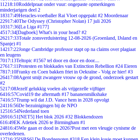
112
18:10
Roddelpraat onder vuur: ongepaste opmerkingen
minderjarigen deel 2
183
17:49
Heracles-voetballer Rai Vloet opgepakt #2 Moordenaar
229
17:40
The Odyssey (Christopher Nolan) 17 juli 2026
103
17:36
[La Liga #177]
45
17:34
[Dagboek] What's in your head? #2
262
17:33
Totale zonsverduistering 12-08-2026 (Groenland, IJsland en
Spanje) #1
142
17:22
Jonge Cambridge professor stapt op na claims over plagiaat
en leugens
70
17:13
Teltopic #1567 tel door en door en door....
276
17:11
Protesten en blokkades van Extinction Rebellion #24 Eieren
78
17:10
Franky en Coen bakken friet in Oekraïne - Volg ze hier! #3
264
17:08
Agent smijt zwangere vrouw op de grond, onderzoek gestart
#2
52
17:08
Jezelf gelukkig voelen als vrijgezelle vijftiger
64
16:57
Covid19 the aftermath #17 bananenmilkshake
74
16:57
Trump wil dat J.D. Vance hem in 2028 opvolgt
241
16:56
De bezuinigingen bij de NPO
125
16:54
Nederland toen
269
16:51
[NET5] Het blok 2026 #32 Blokkendozen
6
16:49
EK Atletiek 2026 te Birmingham #1
248
16:45
Wie gaan er dood in 2026?Post met een vleugje cynisme de
overledenen.
127
16:35
[SBS6] De Bondgenoten #318 Een klein kusje moet kunnen