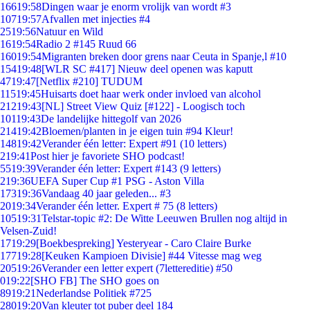
166
19:58
Dingen waar je enorm vrolijk van wordt #3
107
19:57
Afvallen met injecties #4
25
19:56
Natuur en Wild
16
19:54
Radio 2 #145 Ruud 66
160
19:54
Migranten breken door grens naar Ceuta in Spanje,l #10
154
19:48
[WLR SC #417] Nieuw deel openen was kaputt
47
19:47
[Netflix #210] TUDUM
115
19:45
Huisarts doet haar werk onder invloed van alcohol
212
19:43
[NL] Street View Quiz [#122] - Loogisch toch
101
19:43
De landelijke hittegolf van 2026
214
19:42
Bloemen/planten in je eigen tuin #94 Kleur!
148
19:42
Verander één letter: Expert #91 (10 letters)
2
19:41
Post hier je favoriete SHO podcast!
55
19:39
Verander één letter: Expert #143 (9 letters)
2
19:36
UEFA Super Cup #1 PSG - Aston Villa
173
19:36
Vandaag 40 jaar geleden... #3
20
19:34
Verander één letter. Expert # 75 (8 letters)
105
19:31
Telstar-topic #2: De Witte Leeuwen Brullen nog altijd in
Velsen-Zuid!
17
19:29
[Boekbespreking] Yesteryear - Caro Claire Burke
177
19:28
[Keuken Kampioen Divisie] #44 Vitesse mag weg
205
19:26
Verander een letter expert (7lettereditie) #50
0
19:22
[SHO FB] The SHO goes on
89
19:21
Nederlandse Politiek #725
280
19:20
Van kleuter tot puber deel 184