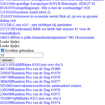
5
16:11
Het gezellige Eurojackpot KNVB Bekertopic 2026/27 #1
85
16:03
Voorspellingstopic: Wie is hier de weerkundige? #16
121
16:02
Saxofoon sound (deel 2)
35
16:01
Vertrouwen in economie neemt flink af, op een na grootse
daling ooit
1
15:54
LG nas n1t1 - niet zichtbaar bij aansluiten
257
15:50
[Videoland] B&B vol liefde 6de seizoen #1 voor de
vooruitkijkers
180
15:48
Wat is jullie binnenhuistemperatuur? #81 Horrorzomer
Leuke lijstjes
Leuke lijstjes
Scrollbar gebruiken
opslaan
14
15:10
VrijMiBabes #316 (not very sfw!)
40
15:09
Random Pics van de Dag #1980
35
00:07
Random Pics van de Dag #1979
19
07/08
Random Pics van de Dag #1978
38
06/08
Random Pics van de Dag #1977
5
05/08
Zomervakantieweerbericht: aanhoudend zomers
12
05/08
Random Pics van de Dag #1976
23
04/08
Random Pics van de Dag #1975
7
03/08
VrijMiBabes #315 (not very sfw!)
41
03/08
Random Pics van de Dag #1974