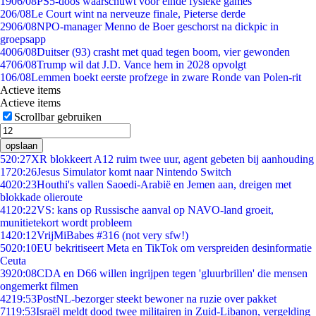
19
06/08
PS5-doos waarschuwt voor einde fysieke games
2
06/08
Le Court wint na nerveuze finale, Pieterse derde
29
06/08
NPO-manager Menno de Boer geschorst na dickpic in
groepsapp
40
06/08
Duitser (93) crasht met quad tegen boom, vier gewonden
47
06/08
Trump wil dat J.D. Vance hem in 2028 opvolgt
1
06/08
Lemmen boekt eerste profzege in zware Ronde van Polen-rit
Actieve items
Actieve items
Scrollbar gebruiken
opslaan
5
20:27
XR blokkeert A12 ruim twee uur, agent gebeten bij aanhouding
17
20:26
Jesus Simulator komt naar Nintendo Switch
40
20:23
Houthi's vallen Saoedi-Arabië en Jemen aan, dreigen met
blokkade olieroute
41
20:22
VS: kans op Russische aanval op NAVO-land groeit,
munitietekort wordt probleem
14
20:12
VrijMiBabes #316 (not very sfw!)
50
20:10
EU bekritiseert Meta en TikTok om verspreiden desinformatie
Ceuta
39
20:08
CDA en D66 willen ingrijpen tegen 'gluurbrillen' die mensen
ongemerkt filmen
42
19:53
PostNL-bezorger steekt bewoner na ruzie over pakket
71
19:53
Israël meldt dood twee militairen in Zuid-Libanon, vergelding