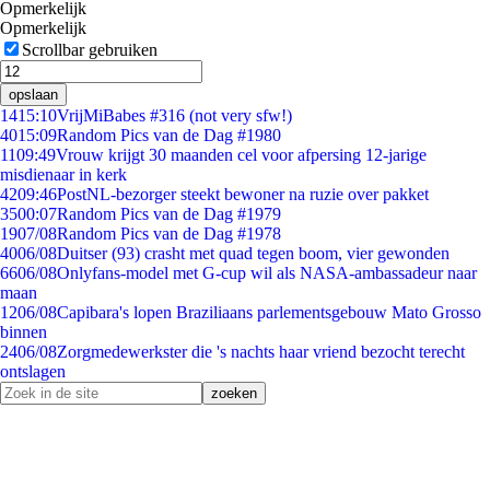
Opmerkelijk
Opmerkelijk
Scrollbar gebruiken
opslaan
14
15:10
VrijMiBabes #316 (not very sfw!)
40
15:09
Random Pics van de Dag #1980
11
09:49
Vrouw krijgt 30 maanden cel voor afpersing 12-jarige
misdienaar in kerk
42
09:46
PostNL-bezorger steekt bewoner na ruzie over pakket
35
00:07
Random Pics van de Dag #1979
19
07/08
Random Pics van de Dag #1978
40
06/08
Duitser (93) crasht met quad tegen boom, vier gewonden
66
06/08
Onlyfans-model met G-cup wil als NASA-ambassadeur naar
maan
12
06/08
Capibara's lopen Braziliaans parlementsgebouw Mato Grosso
binnen
24
06/08
Zorgmedewerkster die 's nachts haar vriend bezocht terecht
ontslagen