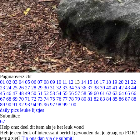
Paginaoverzicht
01
02
03
04
05
06
07
08
09
10
11
12
13
14
15
16
17
18
19
20
21
22
23
24
25
26
27
28
29
30
31
32
33
34
35
36
37
38
39
40
41
42
43
44
45
46
47
48
49
50
51
52
53
54
55
56
57
58
59
60
61
62
63
64
65
66
67
68
69
70
71
72
73
74
75
76
77
78
79
80
81
82
83
84
85
86
87
88
89
90
91
92
93
94
95
96
97
98
99
100
daily pics
leuke lijstjes
Submitter:
67
Help ons; deel dit item als je het leuk vond
Heb je een leuk of interessant bericht gevonden dat je graag op FOK!
terug ziet?
Tip ons dan via de submit!