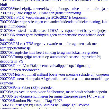
blijft
42
07/08
Voedselprijzen wereldwijd op hoogste niveau in ruim drie jaar
23
07/08
Quake krijgt na 30 jaar een gratis uitbreiding
2
07/08
De FOK!Voetbalmanager 2026/2027 is begonnen
70
07/08
Meer agressie tegen een andersluidende politieke mening, laat
jij je intimideren?
31
07/08
Amsterdams dierenasiel DOA overspoeld met babykonijntjes
29
07/08
Kabinet geeft bedrijven geen compensatie voor schade door
laagwater
24
07/08
OM eist TBS tegen verwarde man die agenten stak met
aardappelschilmesje
30
07/08
Tropische hitte keert zondag terug met lokaal 32 graden
30
07/08
Trump grijpt weer in op automatisch staatsburgerschap bij
geboorte in VS
56
07/08
Dikke Van Dale neemt 'vulvalippen' op: 'stigma op
schaamlippen doorbreken'
16
07/08
Meta krijgt half miljard boete voor mentale schade bij jongeren
20
07/08
Denemarken pakt AI-gebruik in scholen aan: extra mondelinge
examens
25
07/08
Peter Faber (82) overleden
0
07/08
Ajax veel te sterk voor Shelbourne, maar houdt schade beperkt
1
07/08
Nieuwkomers schitteren bij ruime Europese zege FC Twente
19
07/08
Random Pics van de Dag #1978
15
06/08
Ontslagen bij Halo Studios na Campaign Evolved