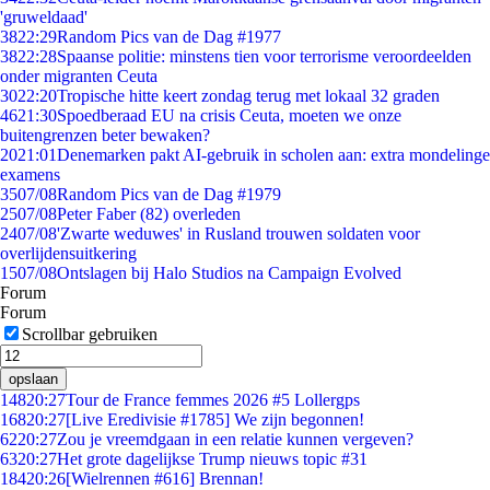
'gruweldaad'
38
22:29
Random Pics van de Dag #1977
38
22:28
Spaanse politie: minstens tien voor terrorisme veroordeelden
onder migranten Ceuta
30
22:20
Tropische hitte keert zondag terug met lokaal 32 graden
46
21:30
Spoedberaad EU na crisis Ceuta, moeten we onze
buitengrenzen beter bewaken?
20
21:01
Denemarken pakt AI-gebruik in scholen aan: extra mondelinge
examens
35
07/08
Random Pics van de Dag #1979
25
07/08
Peter Faber (82) overleden
24
07/08
'Zwarte weduwes' in Rusland trouwen soldaten voor
overlijdensuitkering
15
07/08
Ontslagen bij Halo Studios na Campaign Evolved
Forum
Forum
Scrollbar gebruiken
opslaan
148
20:27
Tour de France femmes 2026 #5 Lollergps
168
20:27
[Live Eredivisie #1785] We zijn begonnen!
62
20:27
Zou je vreemdgaan in een relatie kunnen vergeven?
63
20:27
Het grote dagelijkse Trump nieuws topic #31
184
20:26
[Wielrennen #616] Brennan!