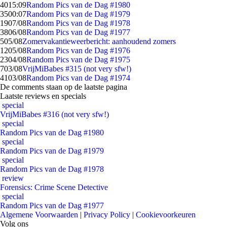
40
15:09
Random Pics van de Dag #1980
35
00:07
Random Pics van de Dag #1979
19
07/08
Random Pics van de Dag #1978
38
06/08
Random Pics van de Dag #1977
5
05/08
Zomervakantieweerbericht: aanhoudend zomers
12
05/08
Random Pics van de Dag #1976
23
04/08
Random Pics van de Dag #1975
7
03/08
VrijMiBabes #315 (not very sfw!)
41
03/08
Random Pics van de Dag #1974
De comments staan op de laatste pagina
Laatste reviews en specials
special
VrijMiBabes #316 (not very sfw!)
special
Random Pics van de Dag #1980
special
Random Pics van de Dag #1979
special
Random Pics van de Dag #1978
review
Forensics: Crime Scene Detective
special
Random Pics van de Dag #1977
Algemene Voorwaarden
|
Privacy Policy
|
Cookievoorkeuren
Volg ons