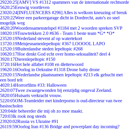
292
20:25
[AMV] VS #1312 spammers van de internationale rechtsorde
56
20:25
Eeuwig voortleven
230
20:24
[INFLUENCERS #296] Alles is welkom kneuzing of breuk
23
20:22
Weer een parkeergarage dicht in Dordrecht, auto's zo snel
mogelijk weg
46
20:20
Woordensamenstelspel #1184 met 2 woorden spreken SVP
180
20:19
Touwtrekken 2.0 #636 - Team 1 beste team *G* *O*
235
20:19
Nederland stevent af op watertekort
137
20:19
Meisjesnamenlepeltopic #367 LOOOOL LAPO
125
20:19
Buitenlandse steden lepeltopic #268
106
20:17
Hoe denkt God echt over homo-seksualiteit? deel 4
39
20:17
Dierenlepeltopic #150
37
20:16
Het hele alfabet #108 en 4letterwoord
196
20:16
Oorlog in Oekraïne #1318 Drone baby drone
229
20:15
Nederlandse plaatsnamen lepeltopic #213 elk gehucht met
een bord telt
40
20:14
Horrorfilms #33: Halloween
26
20:07
Twee zwaargewonden bij eenzijdig ongeval Zeeland.
58
20:05
Huisarts verkracht vrouw.
52
20:05
OM-Teamleider met kinderporno is oud-directeur van twee
basisscholen
3
20:04
de beheerder die mij oh zo moe maakt.
7
20:03
Ik rook nog steeds
239
20:02
Russia vs Ukraine #91
261
19:59
Oorlog Iran #136 Bridge and powerplant day incoming?