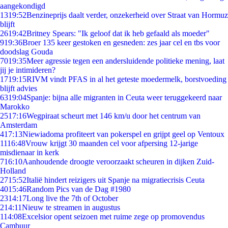
aangekondigd
13
19:52
Benzineprijs daalt verder, onzekerheid over Straat van Hormuz
blijft
26
19:42
Britney Spears: "Ik geloof dat ik heb gefaald als moeder"
9
19:36
Broer 135 keer gestoken en gesneden: zes jaar cel en tbs voor
doodslag Gouda
70
19:35
Meer agressie tegen een andersluidende politieke mening, laat
jij je intimideren?
17
19:15
RIVM vindt PFAS in al het geteste moedermelk, borstvoeding
blijft advies
63
19:04
Spanje: bijna alle migranten in Ceuta weer teruggekeerd naar
Marokko
25
17:16
Wegpiraat scheurt met 146 km/u door het centrum van
Amsterdam
4
17:13
Niewiadoma profiteert van pokerspel en grijpt geel op Ventoux
11
16:48
Vrouw krijgt 30 maanden cel voor afpersing 12-jarige
misdienaar in kerk
7
16:10
Aanhoudende droogte veroorzaakt scheuren in dijken Zuid-
Holland
27
15:52
Italië hindert reizigers uit Spanje na migratiecrisis Ceuta
40
15:46
Random Pics van de Dag #1980
23
14:17
Long live the 7th of October
2
14:11
Nieuw te streamen in augustus
1
14:08
Excelsior opent seizoen met ruime zege op promovendus
Cambuur