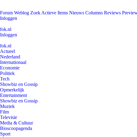
Forum
Weblog
Zoek
Actieve Items
Nieuws
Columns
Reviews
Previe
Inloggen
fok.nl
Inloggen
fok.nl
Actueel
Nederland
Internationaal
Economie
Politiek
Tech
Showbiz en Gossip
Opmerkelijk
Entertainment
Showbiz en Gossip
Muziek
Film
Televisie
Media & Cultuur
Bioscoopagenda
Sport