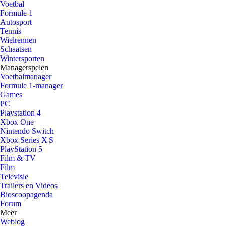
Voetbal
Formule 1
Autosport
Tennis
Wielrennen
Schaatsen
Wintersporten
Managerspelen
Voetbalmanager
Formule 1-manager
Games
PC
Playstation 4
Xbox One
Nintendo Switch
Xbox Series X|S
PlayStation 5
Film & TV
Film
Televisie
Trailers en Videos
Bioscoopagenda
Forum
Meer
Weblog