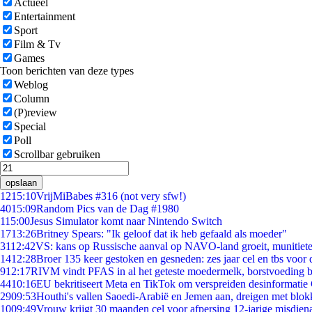
Actueel
Entertainment
Sport
Film & Tv
Games
Toon berichten van deze types
Weblog
Column
(P)review
Special
Poll
Scrollbar gebruiken
opslaan
12
15:10
VrijMiBabes #316 (not very sfw!)
40
15:09
Random Pics van de Dag #1980
1
15:00
Jesus Simulator komt naar Nintendo Switch
17
13:26
Britney Spears: "Ik geloof dat ik heb gefaald als moeder"
31
12:42
VS: kans op Russische aanval op NAVO-land groeit, munitiet
14
12:28
Broer 135 keer gestoken en gesneden: zes jaar cel en tbs voo
9
12:17
RIVM vindt PFAS in al het geteste moedermelk, borstvoeding bl
44
10:16
EU bekritiseert Meta en TikTok om verspreiden desinformatie
29
09:53
Houthi's vallen Saoedi-Arabië en Jemen aan, dreigen met blok
10
09:49
Vrouw krijgt 30 maanden cel voor afpersing 12-jarige misdiena