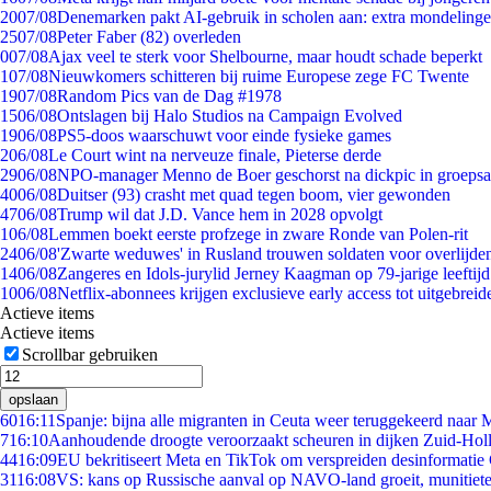
20
07/08
Denemarken pakt AI-gebruik in scholen aan: extra mondeling
25
07/08
Peter Faber (82) overleden
0
07/08
Ajax veel te sterk voor Shelbourne, maar houdt schade beperkt
1
07/08
Nieuwkomers schitteren bij ruime Europese zege FC Twente
19
07/08
Random Pics van de Dag #1978
15
06/08
Ontslagen bij Halo Studios na Campaign Evolved
19
06/08
PS5-doos waarschuwt voor einde fysieke games
2
06/08
Le Court wint na nerveuze finale, Pieterse derde
29
06/08
NPO-manager Menno de Boer geschorst na dickpic in groeps
40
06/08
Duitser (93) crasht met quad tegen boom, vier gewonden
47
06/08
Trump wil dat J.D. Vance hem in 2028 opvolgt
1
06/08
Lemmen boekt eerste profzege in zware Ronde van Polen-rit
24
06/08
'Zwarte weduwes' in Rusland trouwen soldaten voor overlijden
14
06/08
Zangeres en Idols-jurylid Jerney Kaagman op 79-jarige leeftij
10
06/08
Netflix-abonnees krijgen exclusieve early access tot uitgebreid
Actieve items
Actieve items
Scrollbar gebruiken
opslaan
60
16:11
Spanje: bijna alle migranten in Ceuta weer teruggekeerd naar
7
16:10
Aanhoudende droogte veroorzaakt scheuren in dijken Zuid-Hol
44
16:09
EU bekritiseert Meta en TikTok om verspreiden desinformatie
31
16:08
VS: kans op Russische aanval op NAVO-land groeit, munitiet