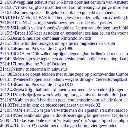
24
16:08
Wegpiraat scheurt met 146 km/u door het centrum van Amste
10
16:07
Vrouw krijgt 30 maanden cel voor afpersing 12-jarige misdiena
17
16:04
Britney Spears: "Ik geloof dat ik heb gefaald als moeder"
9
16:01
RIVM vindt PFAS in al het geteste moedermelk, borstvoeding bl
36
16:01
PostNL-bezorger steekt bewoner na ruzie over pakket
29
15:56
Houthi's vallen Saoedi-Arabië en Jemen aan, dreigen met blok
14
15:54
Broer 135 keer gestoken en gesneden: zes jaar cel en tbs voo
1
15:53
Jesus Simulator komt naar Nintendo Switch
27
15:52
Italië hindert reizigers uit Spanje na migratiecrisis Ceuta
40
15:46
Random Pics van de Dag #1980
37
15:16
CDA en D66 willen ingrijpen tegen 'gluurbrillen' die mensen 
69
14:25
Meer agressie tegen een andersluidende politieke mening, laat j
23
14:17
Long live the 7th of October
2
14:11
Nieuw te streamen in augustus
1
14:08
Excelsior opent seizoen met ruime zege op promovendus Camb
60
13:58
Waterschappen slaan alarm wegens droogte: Gereedschapskist
37
13:13
Random Pics van de Dag #1833
16
12:43
Meta krijgt half miljard boete voor mentale schade bij jongeren
42
12:11
Voedselprijzen wereldwijd op hoogste niveau in ruim drie jaar
29
11:05
Kabinet geeft bedrijven geen compensatie voor schade door la
6
11:03
Trailers kijken: de bioscoopreleases van week 32
24
10:54
OM eist TBS tegen verwarde man die agenten stak met aardap
24
10:18
Vier aanhoudingen na doodsbedreiging burgemeester Depla v
56
09:52
Dikke Van Dale neemt 'vulvalippen' op: 'stigma op schaamlip
40
09:42
Duitser (93) crasht met quad tegen boom, vier gewonden