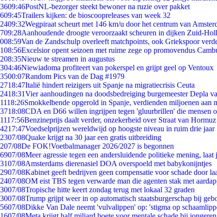
36
09:46
PostNL-bezorger steekt bewoner na ruzie over pakket
6
09:45
Trailers kijken: de bioscoopreleases van week 32
24
09:32
Wegpiraat scheurt met 146 km/u door het centrum van Amste
7
09:28
Aanhoudende droogte veroorzaakt scheuren in dijken Zuid-Hol
0
08:59
Van de Zandschulp overleeft matchpoints, ook Griekspoor verde
1
08:56
Excelsior opent seizoen met ruime zege op promovendus Camb
2
08:35
Nieuw te streamen in augustus
3
04:46
Niewiadoma profiteert van pokerspel en grijpt geel op Ventoux
35
00:07
Random Pics van de Dag #1979
27
18:47
Italië hindert reizigers uit Spanje na migratiecrisis Ceuta
24
18:31
Vier aanhoudingen na doodsbedreiging burgemeester Depla v
11
18:26
Smokkelbende opgerold in Spanje, verdienden miljoenen aan 
37
18:08
CDA en D66 willen ingrijpen tegen 'gluurbrillen' die mensen 
11
17:56
Benzineprijs daalt verder, onzekerheid over Straat van Hormuz b
42
17:47
Voedselprijzen wereldwijd op hoogste niveau in ruim drie jaar
23
07/08
Quake krijgt na 30 jaar een gratis uitbreiding
2
07/08
De FOK!Voetbalmanager 2026/2027 is begonnen
69
07/08
Meer agressie tegen een andersluidende politieke mening, laat j
31
07/08
Amsterdams dierenasiel DOA overspoeld met babykonijntjes
29
07/08
Kabinet geeft bedrijven geen compensatie voor schade door la
24
07/08
OM eist TBS tegen verwarde man die agenten stak met aardap
30
07/08
Tropische hitte keert zondag terug met lokaal 32 graden
30
07/08
Trump grijpt weer in op automatisch staatsburgerschap bij geb
56
07/08
Dikke Van Dale neemt 'vulvalippen' op: 'stigma op schaamlip
16
07/08
Meta krijgt half miljard boete voor mentale schade bij jongeren