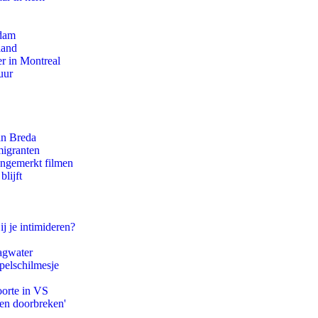
rdam
land
r in Montreal
uur
an Breda
migranten
ongemerkt filmen
lijft
ij je intimideren?
agwater
pelschilmesje
oorte in VS
pen doorbreken'