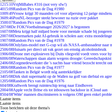
12
15:10
VrijMiBabes #316 (not very sfw!)
40
15:09
Random Pics van de Dag #1980
10
09:49
Vrouw krijgt 30 maanden cel voor afpersing 12-jarige misdiena
36
09:46
PostNL-bezorger steekt bewoner na ruzie over pakket
35
00:07
Random Pics van de Dag #1979
2
07/08
De FOK!Voetbalmanager 2026/2027 is begonnen
16
07/08
Meta krijgt half miljard boete voor mentale schade bij jongeren
20
07/08
Denemarken pakt AI-gebruik in scholen aan: extra mondeling
19
07/08
Random Pics van de Dag #1978
66
06/08
Onlyfans-model met G-cup wil als NASA-ambassadeur naar 
25
06/08
Huisarts per direct uit vak gezet om ernstig alcoholmisbruik
19
06/08
Drone met explosieven bij Duits vliegveld voedt vrees voor hy
60
06/08
Waterschappen slaan alarm wegens droogte: Gereedschapskist
24
06/08
Zorgmedewerkster die 's nachts haar vriend bezocht terecht on
38
06/08
Random Pics van de Dag #1977
21
05/08
Tanken in België wordt nóg aantrekkelijker
34
05/08
Dirk sluit supermarkt op de Wallen na golf van diefstal en agre
12
05/08
Random Pics van de Dag #1976
6
04/08
Kraftwerk brengt ruimteschip terug naar Eindhoven
20
04/08
Apple vecht Britse eis tot inbouwen backdoor in iCloud aan
85
04/08
'Witte' mannen discrimineren is volgens OM geen enkel probl
Laatste items
Laatste items
Toon berichten uit deze thema's