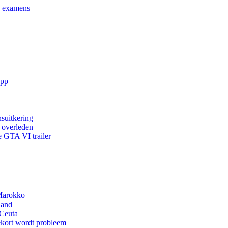
e examens
app
suitkering
d overleden
e GTA VI trailer
 Marokko
land
 Ceuta
ekort wordt probleem