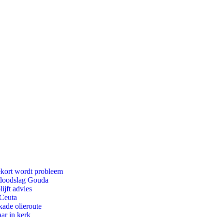
ekort wordt probleem
r doodslag Gouda
ijft advies
 Ceuta
kade olieroute
ar in kerk