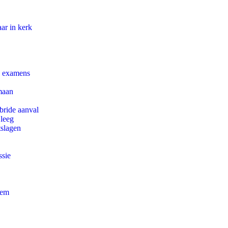
ar in kerk
e examens
maan
bride aanval
 leeg
tslagen
ssie
eem