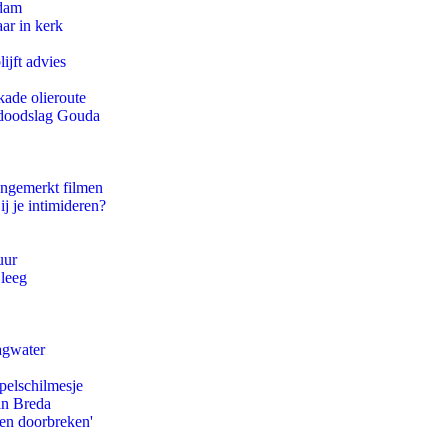
rdam
ar in kerk
ijft advies
kade olieroute
r doodslag Gouda
ongemerkt filmen
ij je intimideren?
uur
 leeg
agwater
pelschilmesje
an Breda
pen doorbreken'