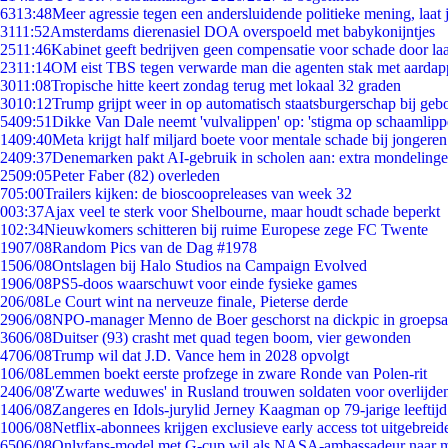
63
13:48
Meer agressie tegen een andersluidende politieke mening, laat j
31
11:52
Amsterdams dierenasiel DOA overspoeld met babykonijntjes
25
11:46
Kabinet geeft bedrijven geen compensatie voor schade door la
23
11:14
OM eist TBS tegen verwarde man die agenten stak met aardap
30
11:08
Tropische hitte keert zondag terug met lokaal 32 graden
30
10:12
Trump grijpt weer in op automatisch staatsburgerschap bij geb
54
09:51
Dikke Van Dale neemt 'vulvalippen' op: 'stigma op schaamlip
14
09:40
Meta krijgt half miljard boete voor mentale schade bij jongeren
24
09:37
Denemarken pakt AI-gebruik in scholen aan: extra mondeling
25
09:05
Peter Faber (82) overleden
7
05:00
Trailers kijken: de bioscoopreleases van week 32
0
03:37
Ajax veel te sterk voor Shelbourne, maar houdt schade beperkt
1
02:34
Nieuwkomers schitteren bij ruime Europese zege FC Twente
19
07/08
Random Pics van de Dag #1978
15
06/08
Ontslagen bij Halo Studios na Campaign Evolved
19
06/08
PS5-doos waarschuwt voor einde fysieke games
2
06/08
Le Court wint na nerveuze finale, Pieterse derde
29
06/08
NPO-manager Menno de Boer geschorst na dickpic in groeps
36
06/08
Duitser (93) crasht met quad tegen boom, vier gewonden
47
06/08
Trump wil dat J.D. Vance hem in 2028 opvolgt
1
06/08
Lemmen boekt eerste profzege in zware Ronde van Polen-rit
24
06/08
'Zwarte weduwes' in Rusland trouwen soldaten voor overlijden
14
06/08
Zangeres en Idols-jurylid Jerney Kaagman op 79-jarige leeftij
10
06/08
Netflix-abonnees krijgen exclusieve early access tot uitgebreid
65
06/08
Onlyfans-model met G-cup wil als NASA-ambassadeur naar 