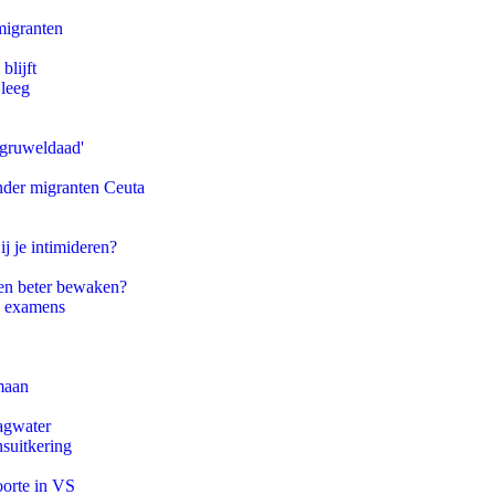
migranten
blijft
 leeg
'gruweldaad'
onder migranten Ceuta
ij je intimideren?
en beter bewaken?
e examens
maan
agwater
suitkering
oorte in VS