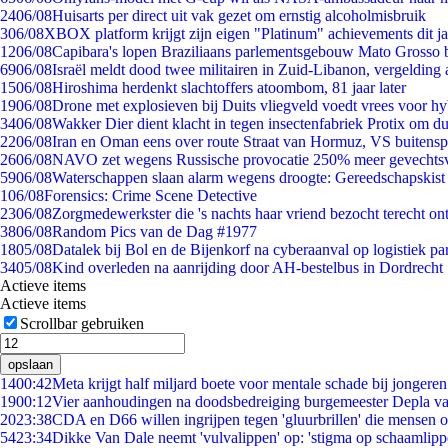
24
06/08
Huisarts per direct uit vak gezet om ernstig alcoholmisbruik
3
06/08
XBOX platform krijgt zijn eigen "Platinum" achievements dit ja
12
06/08
Capibara's lopen Braziliaans parlementsgebouw Mato Grosso 
69
06/08
Israël meldt dood twee militairen in Zuid-Libanon, vergeldin
15
06/08
Hiroshima herdenkt slachtoffers atoombom, 81 jaar later
19
06/08
Drone met explosieven bij Duits vliegveld voedt vrees voor hy
34
06/08
Wakker Dier dient klacht in tegen insectenfabriek Protix om 
22
06/08
Iran en Oman eens over route Straat van Hormuz, VS buitensp
26
06/08
NAVO zet wegens Russische provocatie 250% meer gevechtsvl
59
06/08
Waterschappen slaan alarm wegens droogte: Gereedschapskist
1
06/08
Forensics: Crime Scene Detective
23
06/08
Zorgmedewerkster die 's nachts haar vriend bezocht terecht on
38
06/08
Random Pics van de Dag #1977
18
05/08
Datalek bij Bol en de Bijenkorf na cyberaanval op logistiek pa
34
05/08
Kind overleden na aanrijding door AH-bestelbus in Dordrecht
Actieve items
Actieve items
Scrollbar gebruiken
opslaan
14
00:42
Meta krijgt half miljard boete voor mentale schade bij jongeren
19
00:12
Vier aanhoudingen na doodsbedreiging burgemeester Depla v
20
23:38
CDA en D66 willen ingrijpen tegen 'gluurbrillen' die mensen 
54
23:34
Dikke Van Dale neemt 'vulvalippen' op: 'stigma op schaamlip