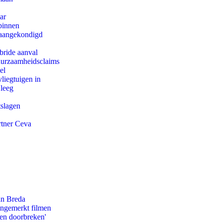
ar
binnen
g aangekondigd
bride aanval
duurzaamheidsclaims
el
iegtuigen in
 leeg
tslagen
rtner Ceva
an Breda
ongemerkt filmen
pen doorbreken'