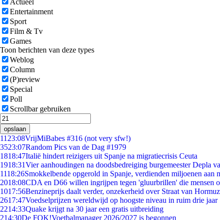
Actueel
Entertainment
Sport
Film & Tv
Games
Toon berichten van deze types
Weblog
Column
(P)review
Special
Poll
Scrollbar gebruiken
opslaan
11
23:08
VrijMiBabes #316 (not very sfw!)
35
23:07
Random Pics van de Dag #1979
18
18:47
Italië hindert reizigers uit Spanje na migratiecrisis Ceuta
19
18:31
Vier aanhoudingen na doodsbedreiging burgemeester Depla v
11
18:26
Smokkelbende opgerold in Spanje, verdienden miljoenen aan 
20
18:08
CDA en D66 willen ingrijpen tegen 'gluurbrillen' die mensen 
10
17:56
Benzineprijs daalt verder, onzekerheid over Straat van Hormuz 
26
17:47
Voedselprijzen wereldwijd op hoogste niveau in ruim drie jaar
22
14:33
Quake krijgt na 30 jaar een gratis uitbreiding
2
14:30
De FOK!Voetbalmanager 2026/2027 is begonnen