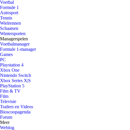
Voetbal
Formule 1
Autosport
Tennis
Wielrennen
Schaatsen
Wintersporten
Managerspelen
Voetbalmanager
Formule 1-manager
Games
PC
Playstation 4
Xbox One
Nintendo Switch
Xbox Series X|S
PlayStation 5
Film & TV
Film
Televisie
Trailers en Videos
Bioscoopagenda
Forum
Meer
Weblog