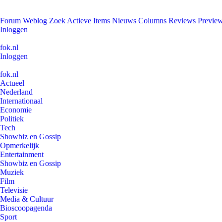
Forum
Weblog
Zoek
Actieve Items
Nieuws
Columns
Reviews
Previe
Inloggen
fok.nl
Inloggen
fok.nl
Actueel
Nederland
Internationaal
Economie
Politiek
Tech
Showbiz en Gossip
Opmerkelijk
Entertainment
Showbiz en Gossip
Muziek
Film
Televisie
Media & Cultuur
Bioscoopagenda
Sport