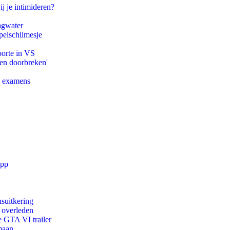
ij je intimideren?
agwater
pelschilmesje
oorte in VS
pen doorbreken'
e examens
app
suitkering
d overleden
e GTA VI trailer
maan