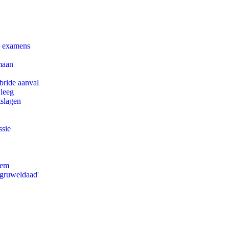
e examens
maan
bride aanval
 leeg
tslagen
ssie
eem
'gruweldaad'