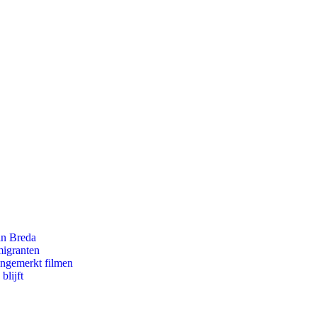
an Breda
migranten
ongemerkt filmen
blijft