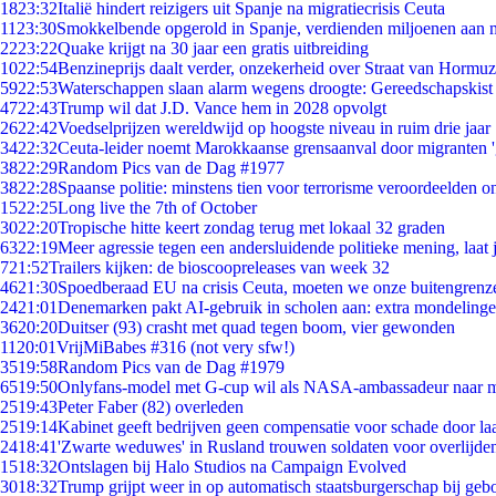
18
23:32
Italië hindert reizigers uit Spanje na migratiecrisis Ceuta
11
23:30
Smokkelbende opgerold in Spanje, verdienden miljoenen aan 
22
23:22
Quake krijgt na 30 jaar een gratis uitbreiding
10
22:54
Benzineprijs daalt verder, onzekerheid over Straat van Hormuz 
59
22:53
Waterschappen slaan alarm wegens droogte: Gereedschapskist
47
22:43
Trump wil dat J.D. Vance hem in 2028 opvolgt
26
22:42
Voedselprijzen wereldwijd op hoogste niveau in ruim drie jaar
34
22:32
Ceuta-leider noemt Marokkaanse grensaanval door migranten 
38
22:29
Random Pics van de Dag #1977
38
22:28
Spaanse politie: minstens tien voor terrorisme veroordeelden 
15
22:25
Long live the 7th of October
30
22:20
Tropische hitte keert zondag terug met lokaal 32 graden
63
22:19
Meer agressie tegen een andersluidende politieke mening, laat j
7
21:52
Trailers kijken: de bioscoopreleases van week 32
46
21:30
Spoedberaad EU na crisis Ceuta, moeten we onze buitengrenz
24
21:01
Denemarken pakt AI-gebruik in scholen aan: extra mondeling
36
20:20
Duitser (93) crasht met quad tegen boom, vier gewonden
11
20:01
VrijMiBabes #316 (not very sfw!)
35
19:58
Random Pics van de Dag #1979
65
19:50
Onlyfans-model met G-cup wil als NASA-ambassadeur naar 
25
19:43
Peter Faber (82) overleden
25
19:14
Kabinet geeft bedrijven geen compensatie voor schade door la
24
18:41
'Zwarte weduwes' in Rusland trouwen soldaten voor overlijden
15
18:32
Ontslagen bij Halo Studios na Campaign Evolved
30
18:32
Trump grijpt weer in op automatisch staatsburgerschap bij geb