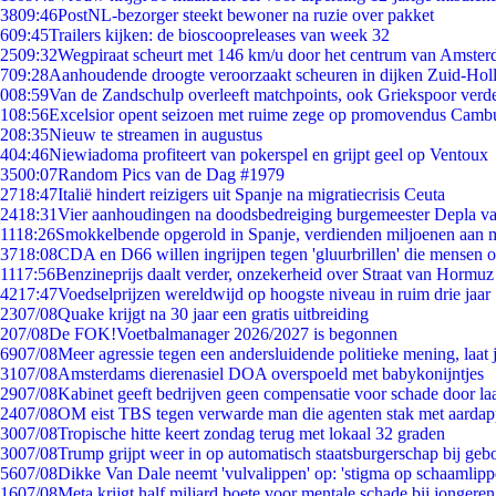
38
09:46
PostNL-bezorger steekt bewoner na ruzie over pakket
6
09:45
Trailers kijken: de bioscoopreleases van week 32
25
09:32
Wegpiraat scheurt met 146 km/u door het centrum van Amste
7
09:28
Aanhoudende droogte veroorzaakt scheuren in dijken Zuid-Hol
0
08:59
Van de Zandschulp overleeft matchpoints, ook Griekspoor verde
1
08:56
Excelsior opent seizoen met ruime zege op promovendus Camb
2
08:35
Nieuw te streamen in augustus
4
04:46
Niewiadoma profiteert van pokerspel en grijpt geel op Ventoux
35
00:07
Random Pics van de Dag #1979
27
18:47
Italië hindert reizigers uit Spanje na migratiecrisis Ceuta
24
18:31
Vier aanhoudingen na doodsbedreiging burgemeester Depla v
11
18:26
Smokkelbende opgerold in Spanje, verdienden miljoenen aan 
37
18:08
CDA en D66 willen ingrijpen tegen 'gluurbrillen' die mensen 
11
17:56
Benzineprijs daalt verder, onzekerheid over Straat van Hormuz b
42
17:47
Voedselprijzen wereldwijd op hoogste niveau in ruim drie jaar
23
07/08
Quake krijgt na 30 jaar een gratis uitbreiding
2
07/08
De FOK!Voetbalmanager 2026/2027 is begonnen
69
07/08
Meer agressie tegen een andersluidende politieke mening, laat j
31
07/08
Amsterdams dierenasiel DOA overspoeld met babykonijntjes
29
07/08
Kabinet geeft bedrijven geen compensatie voor schade door la
24
07/08
OM eist TBS tegen verwarde man die agenten stak met aardap
30
07/08
Tropische hitte keert zondag terug met lokaal 32 graden
30
07/08
Trump grijpt weer in op automatisch staatsburgerschap bij geb
56
07/08
Dikke Van Dale neemt 'vulvalippen' op: 'stigma op schaamlip
16
07/08
Meta krijgt half miljard boete voor mentale schade bij jongeren