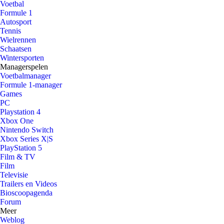
Voetbal
Formule 1
Autosport
Tennis
Wielrennen
Schaatsen
Wintersporten
Managerspelen
Voetbalmanager
Formule 1-manager
Games
PC
Playstation 4
Xbox One
Nintendo Switch
Xbox Series X|S
PlayStation 5
Film & TV
Film
Televisie
Trailers en Videos
Bioscoopagenda
Forum
Meer
Weblog