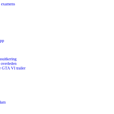
e examens
app
suitkering
d overleden
e GTA VI trailer
rdam