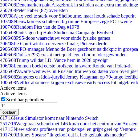
20
07/08
Denemarken pakt AI-gebruik in scholen aan: extra mondeling
25
07/08
Peter Faber (82) overleden
0
07/08
Ajax veel te sterk voor Shelbourne, maar houdt schade beperkt
1
07/08
Nieuwkomers schitteren bij ruime Europese zege FC Twente
19
07/08
Random Pics van de Dag #1978
15
06/08
Ontslagen bij Halo Studios na Campaign Evolved
19
06/08
PS5-doos waarschuwt voor einde fysieke games
2
06/08
Le Court wint na nerveuze finale, Pieterse derde
29
06/08
NPO-manager Menno de Boer geschorst na dickpic in groeps
40
06/08
Duitser (93) crasht met quad tegen boom, vier gewonden
47
06/08
Trump wil dat J.D. Vance hem in 2028 opvolgt
1
06/08
Lemmen boekt eerste profzege in zware Ronde van Polen-rit
24
06/08
'Zwarte weduwes' in Rusland trouwen soldaten voor overlijden
14
06/08
Zangeres en Idols-jurylid Jerney Kaagman op 79-jarige leeftij
10
06/08
Netflix-abonnees krijgen exclusieve early access tot uitgebreid
Actieve items
Actieve items
Scrollbar gebruiken
opslaan
6
17:16
Jesus Simulator komt naar Nintendo Switch
25
17:16
Wegpiraat scheurt met 146 km/u door het centrum van Amste
4
17:13
Niewiadoma profiteert van pokerspel en grijpt geel op Ventoux
19
17:09
Britney Spears: "Ik geloof dat ik heb gefaald als moeder"