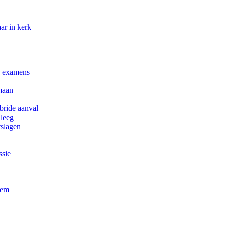
ar in kerk
e examens
maan
bride aanval
 leeg
tslagen
ssie
eem