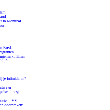
rdam
land
r in Montreal
uur
an Breda
migranten
ongemerkt filmen
lijft
ij je intimideren?
agwater
pelschilmesje
oorte in VS
pen doorbreken'