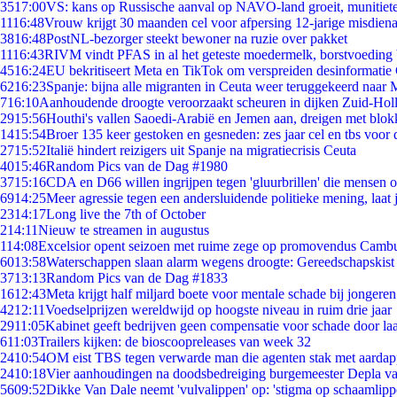
35
17:00
VS: kans op Russische aanval op NAVO-land groeit, munitiet
11
16:48
Vrouw krijgt 30 maanden cel voor afpersing 12-jarige misdiena
38
16:48
PostNL-bezorger steekt bewoner na ruzie over pakket
11
16:43
RIVM vindt PFAS in al het geteste moedermelk, borstvoeding b
45
16:24
EU bekritiseert Meta en TikTok om verspreiden desinformatie
62
16:23
Spanje: bijna alle migranten in Ceuta weer teruggekeerd naar
7
16:10
Aanhoudende droogte veroorzaakt scheuren in dijken Zuid-Hol
29
15:56
Houthi's vallen Saoedi-Arabië en Jemen aan, dreigen met blok
14
15:54
Broer 135 keer gestoken en gesneden: zes jaar cel en tbs voo
27
15:52
Italië hindert reizigers uit Spanje na migratiecrisis Ceuta
40
15:46
Random Pics van de Dag #1980
37
15:16
CDA en D66 willen ingrijpen tegen 'gluurbrillen' die mensen 
69
14:25
Meer agressie tegen een andersluidende politieke mening, laat j
23
14:17
Long live the 7th of October
2
14:11
Nieuw te streamen in augustus
1
14:08
Excelsior opent seizoen met ruime zege op promovendus Camb
60
13:58
Waterschappen slaan alarm wegens droogte: Gereedschapskist
37
13:13
Random Pics van de Dag #1833
16
12:43
Meta krijgt half miljard boete voor mentale schade bij jongeren
42
12:11
Voedselprijzen wereldwijd op hoogste niveau in ruim drie jaar
29
11:05
Kabinet geeft bedrijven geen compensatie voor schade door la
6
11:03
Trailers kijken: de bioscoopreleases van week 32
24
10:54
OM eist TBS tegen verwarde man die agenten stak met aardap
24
10:18
Vier aanhoudingen na doodsbedreiging burgemeester Depla v
56
09:52
Dikke Van Dale neemt 'vulvalippen' op: 'stigma op schaamlip