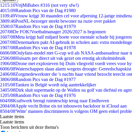
12
15:10
VrijMiBabes #316 (not very sfw!)
40
15:09
Random Pics van de Dag #1980
11
09:49
Vrouw krijgt 30 maanden cel voor afpersing 12-jarige misdiena
38
09:46
PostNL-bezorger steekt bewoner na ruzie over pakket
35
00:07
Random Pics van de Dag #1979
2
07/08
De FOK!Voetbalmanager 2026/2027 is begonnen
16
07/08
Meta krijgt half miljard boete voor mentale schade bij jongeren
20
07/08
Denemarken pakt AI-gebruik in scholen aan: extra mondeling
19
07/08
Random Pics van de Dag #1978
66
06/08
Onlyfans-model met G-cup wil als NASA-ambassadeur naar 
25
06/08
Huisarts per direct uit vak gezet om ernstig alcoholmisbruik
19
06/08
Drone met explosieven bij Duits vliegveld voedt vrees voor hy
60
06/08
Waterschappen slaan alarm wegens droogte: Gereedschapskist
24
06/08
Zorgmedewerkster die 's nachts haar vriend bezocht terecht on
38
06/08
Random Pics van de Dag #1977
21
05/08
Tanken in België wordt nóg aantrekkelijker
34
05/08
Dirk sluit supermarkt op de Wallen na golf van diefstal en agre
12
05/08
Random Pics van de Dag #1976
6
04/08
Kraftwerk brengt ruimteschip terug naar Eindhoven
20
04/08
Apple vecht Britse eis tot inbouwen backdoor in iCloud aan
85
04/08
'Witte' mannen discrimineren is volgens OM geen enkel probl
Laatste items
Laatste items
Toon berichten uit deze thema's