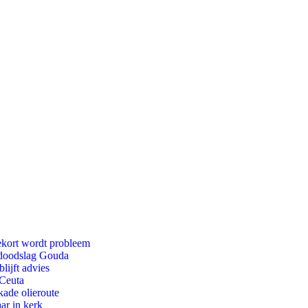
ekort wordt probleem
r doodslag Gouda
lijft advies
 Ceuta
kade olieroute
ar in kerk