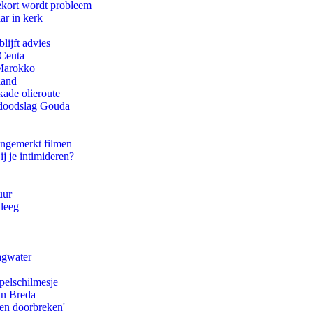
ekort wordt probleem
ar in kerk
lijft advies
 Ceuta
 Marokko
land
kade olieroute
r doodslag Gouda
ongemerkt filmen
ij je intimideren?
uur
 leeg
agwater
pelschilmesje
an Breda
pen doorbreken'