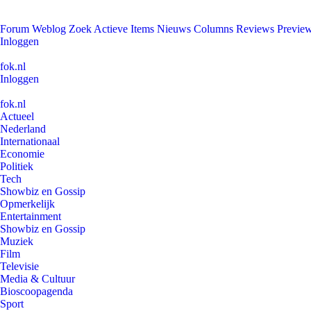
Forum
Weblog
Zoek
Actieve Items
Nieuws
Columns
Reviews
Previe
Inloggen
fok.nl
Inloggen
fok.nl
Actueel
Nederland
Internationaal
Economie
Politiek
Tech
Showbiz en Gossip
Opmerkelijk
Entertainment
Showbiz en Gossip
Muziek
Film
Televisie
Media & Cultuur
Bioscoopagenda
Sport