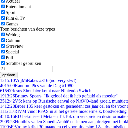
Actueel
Entertainment
Sport
Film & Tv
Games
Toon berichten van deze types
Weblog
Column
(P)review
Special
Poll
Scrollbar gebruiken
opslaan
12
15:10
VrijMiBabes #316 (not very sfw!)
40
15:09
Random Pics van de Dag #1980
6
15:00
Jesus Simulator komt naar Nintendo Switch
19
13:26
Britney Spears: "Ik geloof dat ik heb gefaald als moeder"
35
12:42
VS: kans op Russische aanval op NAVO-land groeit, munitiet
14
12:28
Broer 135 keer gestoken en gesneden: zes jaar cel en tbs voo
11
12:17
RIVM vindt PFAS in al het geteste moedermelk, borstvoeding b
45
10:16
EU bekritiseert Meta en TikTok om verspreiden desinformatie
29
09:53
Houthi's vallen Saoedi-Arabië en Jemen aan, dreigen met blok
11
09:49
Vrouw krijgt 30 maanden cel voor afpersing 12-jarige misdiena